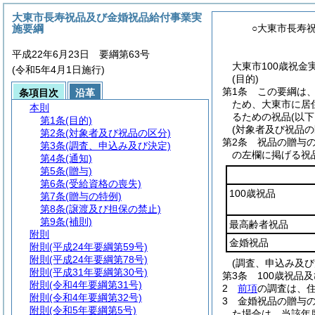
大東市長寿祝品及び金婚祝品給付事業実
施要綱
○大東市長寿
平成22年6月23日 要綱第63号
大東市100歳祝金
(令和5年4月1日施行)
(目的)
第1条
この要綱は
条項目次
沿革
ため、大東市に居
本則
るための祝品
(以
第1条
(目的)
(対象者及び祝品の
第2条
(対象者及び祝品の区分)
第2条
祝品の贈与
第3条
(調査、申込み及び決定)
の左欄に掲げる祝
第4条
(通知)
第5条
(贈与)
第6条
(受給資格の喪失)
100歳祝品
第7条
(贈与の特例)
第8条
(譲渡及び担保の禁止)
第9条
(補則)
最高齢者祝品
附則
金婚祝品
附則
(平成24年要綱第59号)
附則
(平成24年要綱第78号)
(調査、申込み及び
附則
(平成31年要綱第30号)
第3条
100歳祝品
附則
(令和4年要綱第31号)
2
前項
の調査は、
附則
(令和4年要綱第32号)
3
金婚祝品の贈与
附則
(令和5年要綱第5号)
た場合は、当該年