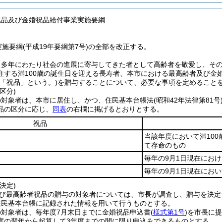
祝品及び金婚祝品給付事業実施要綱
実施要綱(平成19年要綱第7号)の全部を改正する。
、多年にわたり社会の進展に寄与してきた者として高齢者を敬愛し、そ
住する満100歳の誕生日を迎える長寿者、本市における最高齢者及び金
下「祝品」という。)
を贈与することについて、必要な事項を定めること
区分)
の対象者は、本市に居住し、かつ、住民基本台帳法
(昭和42年法律第81号
品の区分に応じ、
同表
の右欄に掲げるとおりとする。
祝品
当該年度において満10
て存命のもの
毎年の9月1日現在にお
毎年の9月1日現在にお
決定)
及び最高齢者祝品の贈与の対象者については、市長が調査し、贈与を決
住民基本台帳に記録された情報を用いて行うものとする。
の対象者は、毎年度7月末日までに金婚祝品申込書
(
様式第1号
)
を市長に提
度の翌年から起算して3年度までの間に限り申込みできるものとする。