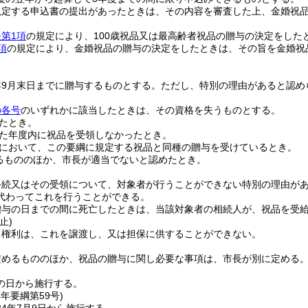
規定する申込書の提出があったときは、その内容を審査した上、金婚祝
第1項
の規定により、100歳祝品又は最高齢者祝品の贈与の決定をし
項
の規定により、金婚祝品の贈与の決定をしたときは、その旨を金婚祝
年9月末日までに贈与するものとする。
ただし、特別の理由があると認め
の各号
のいずれかに該当したときは、その資格を失うものとする。
たとき。
た年度内に祝品を受領しなかったとき。
において、この要綱に規定する祝品と同種の贈与を受けているとき。
るもののほか、市長が適当でないと認めたとき。
手続又はその受領について、対象者が行うことができない特別の理由が
代わってこれを行うことができる。
贈与の日までの間に死亡したときは、当該対象者の相続人が、祝品を受
止)
る権利は、これを譲渡し、又は担保に供することができない。
定めるもののほか、祝品の贈与に関し必要な事項は、市長が別に定める
の日から施行する。
4年
要綱第59号)