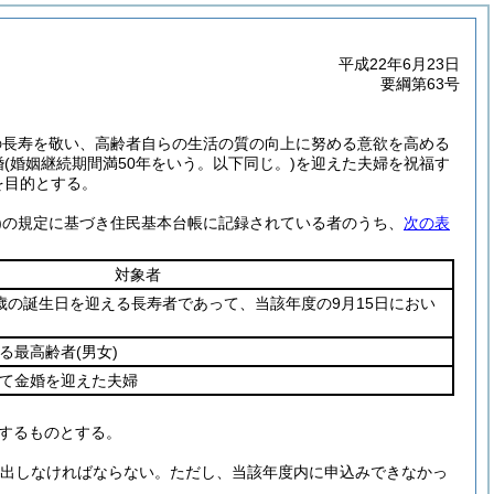
平成22年6月23日
要綱第63号
の長寿を敬い、高齢者自らの生活の質の向上に努める意欲を高める
婚
(婚姻継続期間満50年をいう。以下同じ。)
を迎えた夫婦を祝福す
を目的とする。
)
の規定に基づき住民基本台帳に記録されている者のうち、
次の表
対象者
0歳の誕生日を迎える長寿者であって、当該年度の9月15日におい
ける最高齢者
(男女)
いて金婚を迎えた夫婦
定するものとする。
出しなければならない。
ただし、当該年度内に申込みできなかっ