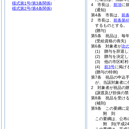
様式第1号
(第3条関係)
4
市長は、
前項
に
様式第2号
(第4条関係)
(通知)
第4条
市長は、
前条
2
市長は、
前条第4
するものとする。
(贈与)
第5条
祝品は、毎
(受給資格の喪失)
第6条
対象者が
次
(1)
贈与を辞退し
(2)
贈与を決定し
(3)
他の市区町村
(4)
前3号
に掲げ
(贈与の特例)
第7条
祝品の申込
が、当該対象者に
2
対象者が祝品の
(譲渡及び担保の禁
第8条
祝品を受け
(補則)
第9条
この要綱に
附
則
この要綱は、公布
附
則
(平成2