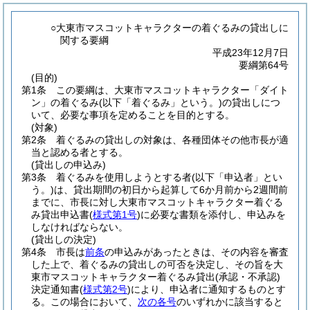
○大東市マスコットキャラクターの着ぐるみの貸出しに
関する要綱
平成23年12月7日
要綱第64号
(目的)
第1条
この要綱は、大東市マスコットキャラクター「ダイト
ン」の着ぐるみ
(以下「着ぐるみ」という。)
の貸出しにつ
いて、必要な事項を定めることを目的とする。
(対象)
第2条
着ぐるみの貸出しの対象は、各種団体その他市長が適
当と認める者とする。
(貸出しの申込み)
第3条
着ぐるみを使用しようとする者
(以下「申込者」とい
う。)
は、貸出期間の初日から起算して6か月前から2週間前
までに、市長に対し大東市マスコットキャラクター着ぐる
み貸出申込書
(
様式第1号
)
に必要な書類を添付し、申込みを
しなければならない。
(貸出しの決定)
第4条
市長は
前条
の申込みがあったときは、その内容を審査
した上で、着ぐるみの貸出しの可否を決定し、その旨を大
東市マスコットキャラクター着ぐるみ貸出
(承認・不承認)
決定通知書
(
様式第2号
)
により、申込者に通知するものとす
る。
この場合において、
次の各号
のいずれかに該当すると