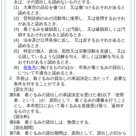
きは、その貸出しを認めないものとする。
(1)
大東市の品位を傷つけ、又は傷つけるおそれがあると
認めるとき。
(2)
営利目的のみの活動等に使用し、又は使用するおそれ
があると認めるとき。
(3)
着ぐるみを破損若しくは汚損し、又は破損若しくは汚
損するおそれがあると認めるとき。
(4)
法令及び公序良俗に反し、又は反するおそれがあると
認めるとき。
(5)
特定の個人、政治、思想又は宗教活動を支援し、又は
公認しているような誤解を与え、若しくは誤解を与える
おそれがあると認めるとき。
(6)
前各号
に掲げるもののほか、市長が着ぐるみの貸出し
について不適当と認めるとき。
2
市長は、着ぐるみの貸出しの承認決定に当たって、必要な
条件を付することができる。
(貸出方法)
第5条
着ぐるみの貸出しの承認決定を受けた者
(以下「使用
者」という。)
が、原則として、着ぐるみの運搬を行うこと
とし、本市窓口において着ぐるみを直接受け取り、返却す
るものとする。
(貸出料)
第6条
着ぐるみの貸出しは、無償とする。
(貸出期間)
第7条
着ぐるみの貸出期間は、原則として、貸出しの日から