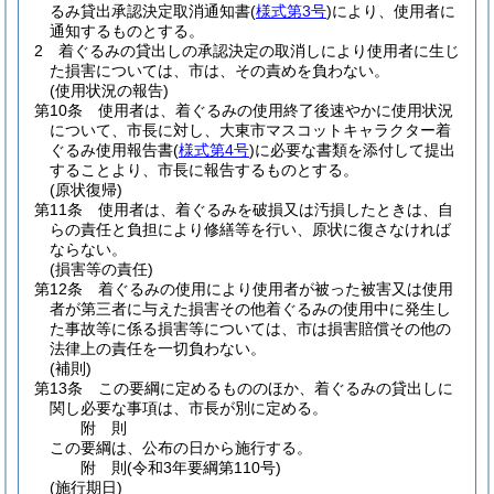
るみ貸出承認決定取消通知書
(
様式第3号
)
により、使用者に
通知するものとする。
2
着ぐるみの貸出しの承認決定の取消しにより使用者に生じ
た損害については、市は、その責めを負わない。
(使用状況の報告)
第10条
使用者は、着ぐるみの使用終了後速やかに使用状況
について、市長に対し、大東市マスコットキャラクター着
ぐるみ使用報告書
(
様式第4号
)
に必要な書類を添付して提出
することより、市長に報告するものとする。
(原状復帰)
第11条
使用者は、着ぐるみを破損又は汚損したときは、自
らの責任と負担により修繕等を行い、原状に復さなければ
ならない。
(損害等の責任)
第12条
着ぐるみの使用により使用者が被った被害又は使用
者が第三者に与えた損害その他着ぐるみの使用中に発生し
た事故等に係る損害等については、市は損害賠償その他の
法律上の責任を一切負わない。
(補則)
第13条
この要綱に定めるもののほか、着ぐるみの貸出しに
関し必要な事項は、市長が別に定める。
附
則
この要綱は、公布の日から施行する。
附
則
(令和3年
要綱第110号)
(施行期日)