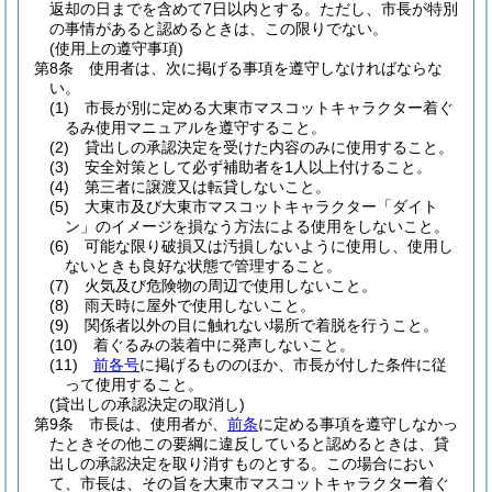
返却の日までを含めて7日以内とする。
ただし、市長が特別
の事情があると認めるときは、この限りでない。
(使用上の遵守事項)
第8条
使用者は、次に掲げる事項を遵守しなければならな
い。
(1)
市長が別に定める大東市マスコットキャラクター着ぐ
るみ使用マニュアルを遵守すること。
(2)
貸出しの承認決定を受けた内容のみに使用すること。
(3)
安全対策として必ず補助者を1人以上付けること。
(4)
第三者に譲渡又は転貸しないこと。
(5)
大東市及び大東市マスコットキャラクター「ダイト
ン」のイメージを損なう方法による使用をしないこと。
(6)
可能な限り破損又は汚損しないように使用し、使用し
ないときも良好な状態で管理すること。
(7)
火気及び危険物の周辺で使用しないこと。
(8)
雨天時に屋外で使用しないこと。
(9)
関係者以外の目に触れない場所で着脱を行うこと。
(10)
着ぐるみの装着中に発声しないこと。
(11)
前各号
に掲げるもののほか、市長が付した条件に従
って使用すること。
(貸出しの承認決定の取消し)
第9条
市長は、使用者が、
前条
に定める事項を遵守しなかっ
たときその他この要綱に違反していると認めるときは、貸
出しの承認決定を取り消すものとする。
この場合におい
て、市長は、その旨を大東市マスコットキャラクター着ぐ