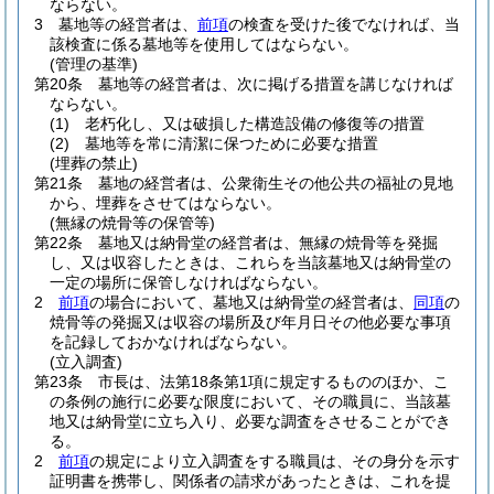
ならない。
3
墓地等の経営者は、
前項
の検査を受けた後でなければ、当
該検査に係る墓地等を使用してはならない。
(管理の基準)
第20条
墓地等の経営者は、次に掲げる措置を講じなければ
ならない。
(1)
老朽化し、又は破損した構造設備の修復等の措置
(2)
墓地等を常に清潔に保つために必要な措置
(埋葬の禁止)
第21条
墓地の経営者は、公衆衛生その他公共の福祉の見地
から、埋葬をさせてはならない。
(無縁の焼骨等の保管等)
第22条
墓地又は納骨堂の経営者は、無縁の焼骨等を発掘
し、又は収容したときは、これらを当該墓地又は納骨堂の
一定の場所に保管しなければならない。
2
前項
の場合において、墓地又は納骨堂の経営者は、
同項
の
焼骨等の発掘又は収容の場所及び年月日その他必要な事項
を記録しておかなければならない。
(立入調査)
第23条
市長は、法第18条第1項に規定するもののほか、こ
の条例の施行に必要な限度において、その職員に、当該墓
地又は納骨堂に立ち入り、必要な調査をさせることができ
る。
2
前項
の規定により立入調査をする職員は、その身分を示す
証明書を携帯し、関係者の請求があったときは、これを提