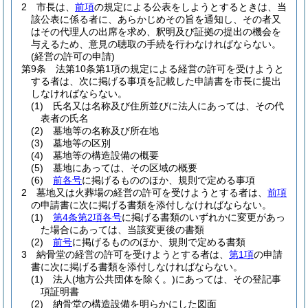
2
市長は、
前項
の規定による公表をしようとするときは、当
該公表に係る者に、あらかじめその旨を通知し、その者又
はその代理人の出席を求め、釈明及び証拠の提出の機会を
与えるため、意見の聴取の手続を行わなければならない。
(経営の許可の申請)
第9条
法第10条第1項の規定による経営の許可を受けようと
する者は、次に掲げる事項を記載した申請書を市長に提出
しなければならない。
(1)
氏名又は名称及び住所並びに法人にあっては、その代
表者の氏名
(2)
墓地等の名称及び所在地
(3)
墓地等の区別
(4)
墓地等の構造設備の概要
(5)
墓地にあっては、その区域の概要
(6)
前各号
に掲げるもののほか、規則で定める事項
2
墓地又は火葬場の経営の許可を受けようとする者は、
前項
の申請書に次に掲げる書類を添付しなければならない。
(1)
第4条第2項各号
に掲げる書類のいずれかに変更があっ
た場合にあっては、当該変更後の書類
(2)
前号
に掲げるもののほか、規則で定める書類
3
納骨堂の経営の許可を受けようとする者は、
第1項
の申請
書に次に掲げる書類を添付しなければならない。
(1)
法人
(地方公共団体を除く。)
にあっては、その登記事
項証明書
(2)
納骨堂の構造設備を明らかにした図面