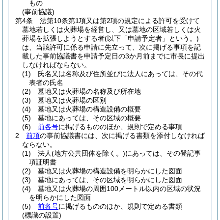
もの
(事前協議)
第4条
法第10条第1項又は第2項の規定による許可を受けて
墓地若しくは火葬場を経営し、又は墓地の区域若しくは火
葬場を拡張しようとする者
(以下「申請予定者」という。)
は、当該許可に係る申請に先立って、次に掲げる事項を記
載した事前協議書を申請予定日の3か月前までに市長に提出
しなければならない。
(1)
氏名又は名称及び住所並びに法人にあっては、その代
表者の氏名
(2)
墓地又は火葬場の名称及び所在地
(3)
墓地又は火葬場の区別
(4)
墓地又は火葬場の構造設備の概要
(5)
墓地にあっては、その区域の概要
(6)
前各号
に掲げるもののほか、規則で定める事項
2
前項
の事前協議書には、次に掲げる書類を添付しなければ
ならない。
(1)
法人
(地方公共団体を除く。)
にあっては、その登記事
項証明書
(2)
墓地又は火葬場の構造設備を明らかにした図面
(3)
墓地にあっては、その区域を明らかにした図面
(4)
墓地又は火葬場の周囲100メートル以内の区域の状況
を明らかにした図面
(5)
前各号
に掲げるもののほか、規則で定める書類
(標識の設置)