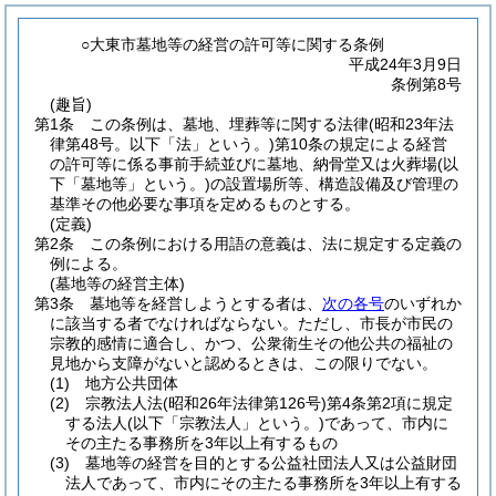
○大東市墓地等の経営の許可等に関する条例
平成24年3月9日
条例第8号
(趣旨)
第1条
この条例は、墓地、埋葬等に関する法律
(昭和23年法
律第48号。以下「法」という。)
第10条の規定による経営
の許可等に係る事前手続並びに墓地、納骨堂又は火葬場
(以
下「墓地等」という。)
の設置場所等、構造設備及び管理の
基準その他必要な事項を定めるものとする。
(定義)
第2条
この条例における用語の意義は、法に規定する定義の
例による。
(墓地等の経営主体)
第3条
墓地等を経営しようとする者は、
次の各号
のいずれか
に該当する者でなければならない。
ただし、市長が市民の
宗教的感情に適合し、かつ、公衆衛生その他公共の福祉の
見地から支障がないと認めるときは、この限りでない。
(1)
地方公共団体
(2)
宗教法人法
(昭和26年法律第126号)
第4条第2項に規定
する法人
(以下「宗教法人」という。)
であって、市内に
その主たる事務所を3年以上有するもの
(3)
墓地等の経営を目的とする公益社団法人又は公益財団
法人であって、市内にその主たる事務所を3年以上有する