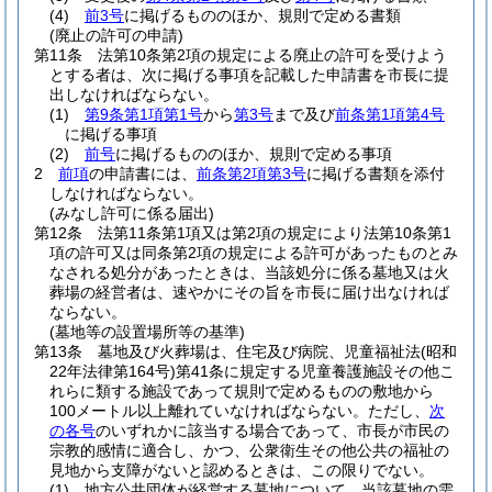
(4)
前3号
に掲げるもののほか、規則で定める書類
(廃止の許可の申請)
第11条
法第10条第2項の規定による廃止の許可を受けよう
とする者は、次に掲げる事項を記載した申請書を市長に提
出しなければならない。
(1)
第9条第1項第1号
から
第3号
まで及び
前条第1項第4号
に掲げる事項
(2)
前号
に掲げるもののほか、規則で定める事項
2
前項
の申請書には、
前条第2項第3号
に掲げる書類を添付
しなければならない。
(みなし許可に係る届出)
第12条
法第11条第1項又は第2項の規定により法第10条第1
項の許可又は同条第2項の規定による許可があったものとみ
なされる処分があったときは、当該処分に係る墓地又は火
葬場の経営者は、速やかにその旨を市長に届け出なければ
ならない。
(墓地等の設置場所等の基準)
第13条
墓地及び火葬場は、住宅及び病院、児童福祉法
(昭和
22年法律第164号)
第41条に規定する児童養護施設その他こ
れらに類する施設であって規則で定めるものの敷地から
100メートル以上離れていなければならない。
ただし、
次
の各号
のいずれかに該当する場合であって、市長が市民の
宗教的感情に適合し、かつ、公衆衛生その他公共の福祉の
見地から支障がないと認めるときは、この限りでない。
(1)
地方公共団体が経営する墓地について、当該墓地の需