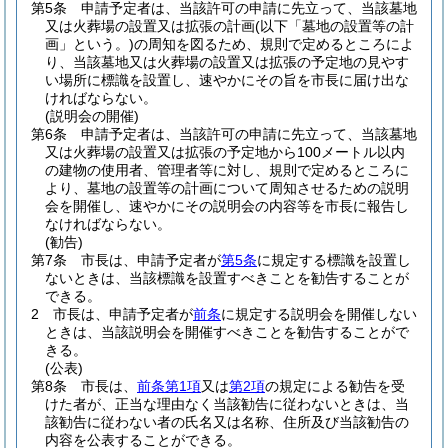
第5条
申請予定者は、当該許可の申請に先立って、当該墓地
又は火葬場の設置又は拡張の計画
(以下「墓地の設置等の計
画」という。)
の周知を図るため、規則で定めるところによ
り、当該墓地又は火葬場の設置又は拡張の予定地の見やす
い場所に標識を設置し、速やかにその旨を市長に届け出な
ければならない。
(説明会の開催)
第6条
申請予定者は、当該許可の申請に先立って、当該墓地
又は火葬場の設置又は拡張の予定地から100メートル以内
の建物の使用者、管理者等に対し、規則で定めるところに
より、墓地の設置等の計画について周知させるための説明
会を開催し、速やかにその説明会の内容等を市長に報告し
なければならない。
(勧告)
第7条
市長は、申請予定者が
第5条
に規定する標識を設置し
ないときは、当該標識を設置すべきことを勧告することが
できる。
2
市長は、申請予定者が
前条
に規定する説明会を開催しない
ときは、当該説明会を開催すべきことを勧告することがで
きる。
(公表)
第8条
市長は、
前条第1項
又は
第2項
の規定による勧告を受
けた者が、正当な理由なく当該勧告に従わないときは、当
該勧告に従わない者の氏名又は名称、住所及び当該勧告の
内容を公表することができる。