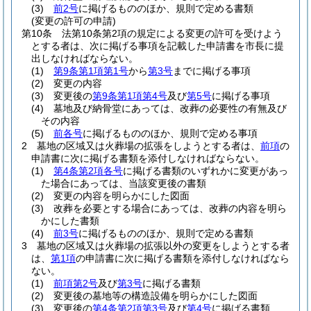
(3)
前2号
に掲げるもののほか、規則で定める書類
(変更の許可の申請)
第10条
法第10条第2項の規定による変更の許可を受けよう
とする者は、次に掲げる事項を記載した申請書を市長に提
出しなければならない。
(1)
第9条第1項第1号
から
第3号
までに掲げる事項
(2)
変更の内容
(3)
変更後の
第9条第1項第4号
及び
第5号
に掲げる事項
(4)
墓地及び納骨堂にあっては、改葬の必要性の有無及び
その内容
(5)
前各号
に掲げるもののほか、規則で定める事項
2
墓地の区域又は火葬場の拡張をしようとする者は、
前項
の
申請書に次に掲げる書類を添付しなければならない。
(1)
第4条第2項各号
に掲げる書類のいずれかに変更があっ
た場合にあっては、当該変更後の書類
(2)
変更の内容を明らかにした図面
(3)
改葬を必要とする場合にあっては、改葬の内容を明ら
かにした書類
(4)
前3号
に掲げるもののほか、規則で定める書類
3
墓地の区域又は火葬場の拡張以外の変更をしようとする者
は、
第1項
の申請書に次に掲げる書類を添付しなければなら
ない。
(1)
前項第2号
及び
第3号
に掲げる書類
(2)
変更後の墓地等の構造設備を明らかにした図面
(3)
変更後の
第4条第2項第3号
及び
第4号
に掲げる書類