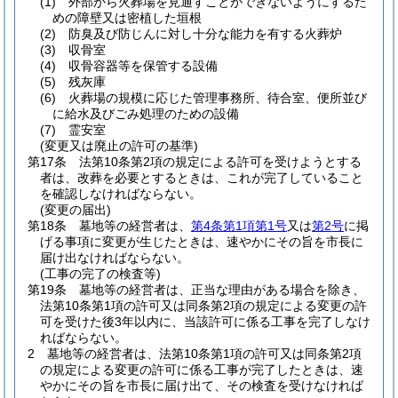
(1)
外部から火葬場を見通すことができないようにするた
めの障壁又は密植した垣根
(2)
防臭及び防じんに対し十分な能力を有する火葬炉
(3)
収骨室
(4)
収骨容器等を保管する設備
(5)
残灰庫
(6)
火葬場の規模に応じた管理事務所、待合室、便所並び
に給水及びごみ処理のための設備
(7)
霊安室
(変更又は廃止の許可の基準)
第17条
法第10条第2項の規定による許可を受けようとする
者は、改葬を必要とするときは、これが完了していること
を確認しなければならない。
(変更の届出)
第18条
墓地等の経営者は、
第4条第1項第1号
又は
第2号
に掲
げる事項に変更が生じたときは、速やかにその旨を市長に
届け出なければならない。
(工事の完了の検査等)
第19条
墓地等の経営者は、正当な理由がある場合を除き、
法第10条第1項の許可又は同条第2項の規定による変更の許
可を受けた後3年以内に、当該許可に係る工事を完了しなけ
ればならない。
2
墓地等の経営者は、法第10条第1項の許可又は同条第2項
の規定による変更の許可に係る工事が完了したときは、速
やかにその旨を市長に届け出て、その検査を受けなければ