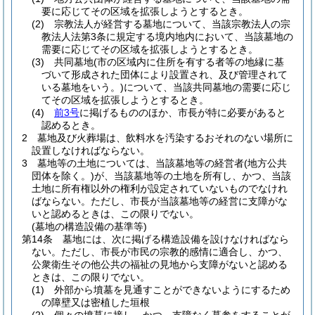
要に応じてその区域を拡張しようとするとき。
(2)
宗教法人が経営する墓地について、当該宗教法人の宗
教法人法第3条に規定する境内地内において、当該墓地の
需要に応じてその区域を拡張しようとするとき。
(3)
共同墓地
(市の区域内に住所を有する者等の地縁に基
づいて形成された団体により設置され、及び管理されて
いる墓地をいう。)
について、当該共同墓地の需要に応じ
てその区域を拡張しようとするとき。
(4)
前3号
に掲げるもののほか、市長が特に必要があると
認めるとき。
2
墓地及び火葬場は、飲料水を汚染するおそれのない場所に
設置しなければならない。
3
墓地等の土地については、当該墓地等の経営者
(地方公共
団体を除く。)
が、当該墓地等の土地を所有し、かつ、当該
土地に所有権以外の権利が設定されていないものでなけれ
ばならない。
ただし、市長が当該墓地等の経営に支障がな
いと認めるときは、この限りでない。
(墓地の構造設備の基準等)
第14条
墓地には、次に掲げる構造設備を設けなければなら
ない。
ただし、市長が市民の宗教的感情に適合し、かつ、
公衆衛生その他公共の福祉の見地から支障がないと認める
ときは、この限りでない。
(1)
外部から墳墓を見通すことができないようにするため
の障壁又は密植した垣根