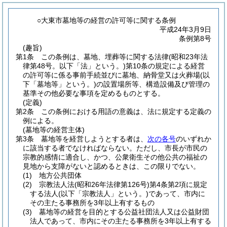
○大東市墓地等の経営の許可等に関する条例
平成24年3月9日
条例第8号
(趣旨)
第1条
この条例は、墓地、埋葬等に関する法律
(昭和23年法
律第48号。以下「法」という。)
第10条の規定による経営
の許可等に係る事前手続並びに墓地、納骨堂又は火葬場
(以
下「墓地等」という。)
の設置場所等、構造設備及び管理の
基準その他必要な事項を定めるものとする。
(定義)
第2条
この条例における用語の意義は、法に規定する定義の
例による。
(墓地等の経営主体)
第3条
墓地等を経営しようとする者は、
次の各号
のいずれか
に該当する者でなければならない。
ただし、市長が市民の
宗教的感情に適合し、かつ、公衆衛生その他公共の福祉の
見地から支障がないと認めるときは、この限りでない。
(1)
地方公共団体
(2)
宗教法人法
(昭和26年法律第126号)
第4条第2項に規定
する法人
(以下「宗教法人」という。)
であって、市内に
その主たる事務所を3年以上有するもの
(3)
墓地等の経営を目的とする公益社団法人又は公益財団
法人であって、市内にその主たる事務所を3年以上有する