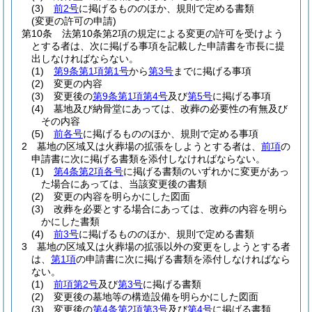
(3)
前2号
に掲げるもののほか、規則で定める書類
(変更の許可の申請)
第10条
法第10条第2項の規定による変更の許可を受けよう
とする者は、次に掲げる事項を記載した申請書を市長に提
出しなければならない。
(1)
第9条第1項第1号
から
第3号
までに掲げる事項
(2)
変更の内容
(3)
変更後の
第9条第1項第4号
及び
第5号
に掲げる事項
(4)
墓地及び納骨堂にあっては、改葬の必要性の有無及び
その内容
(5)
前各号
に掲げるもののほか、規則で定める事項
2
墓地の区域又は火葬場の拡張をしようとする者は、
前項
の
申請書に次に掲げる書類を添付しなければならない。
(1)
第4条第2項各号
に掲げる書類のいずれかに変更があっ
た場合にあっては、当該変更後の書類
(2)
変更の内容を明らかにした図面
(3)
改葬を必要とする場合にあっては、改葬の内容を明ら
かにした書類
(4)
前3号
に掲げるもののほか、規則で定める書類
3
墓地の区域又は火葬場の拡張以外の変更をしようとする者
は、
第1項
の申請書に次に掲げる書類を添付しなければなら
ない。
(1)
前項第2号
及び
第3号
に掲げる書類
(2)
変更後の墓地等の構造設備を明らかにした図面
(3)
変更後の
第4条第2項第3号
及び
第4号
に掲げる書類