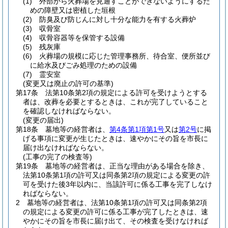
(1)
外部から火葬場を見通すことができないようにするた
めの障壁又は密植した垣根
(2)
防臭及び防じんに対し十分な能力を有する火葬炉
(3)
収骨室
(4)
収骨容器等を保管する設備
(5)
残灰庫
(6)
火葬場の規模に応じた管理事務所、待合室、便所並び
に給水及びごみ処理のための設備
(7)
霊安室
(変更又は廃止の許可の基準)
第17条
法第10条第2項の規定による許可を受けようとする
者は、改葬を必要とするときは、これが完了していること
を確認しなければならない。
(変更の届出)
第18条
墓地等の経営者は、
第4条第1項第1号
又は
第2号
に掲
げる事項に変更が生じたときは、速やかにその旨を市長に
届け出なければならない。
(工事の完了の検査等)
第19条
墓地等の経営者は、正当な理由がある場合を除き、
法第10条第1項の許可又は同条第2項の規定による変更の許
可を受けた後3年以内に、当該許可に係る工事を完了しなけ
ればならない。
2
墓地等の経営者は、法第10条第1項の許可又は同条第2項
の規定による変更の許可に係る工事が完了したときは、速
やかにその旨を市長に届け出て、その検査を受けなければ