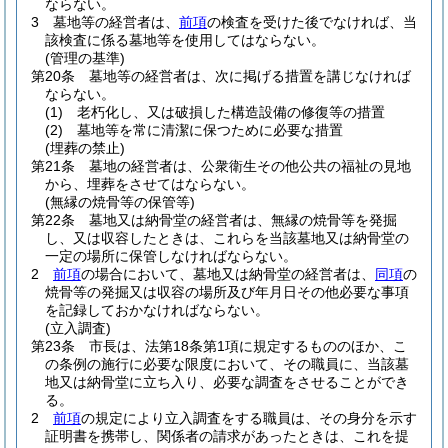
ならない。
3
墓地等の経営者は、
前項
の検査を受けた後でなければ、当
該検査に係る墓地等を使用してはならない。
(管理の基準)
第20条
墓地等の経営者は、次に掲げる措置を講じなければ
ならない。
(1)
老朽化し、又は破損した構造設備の修復等の措置
(2)
墓地等を常に清潔に保つために必要な措置
(埋葬の禁止)
第21条
墓地の経営者は、公衆衛生その他公共の福祉の見地
から、埋葬をさせてはならない。
(無縁の焼骨等の保管等)
第22条
墓地又は納骨堂の経営者は、無縁の焼骨等を発掘
し、又は収容したときは、これらを当該墓地又は納骨堂の
一定の場所に保管しなければならない。
2
前項
の場合において、墓地又は納骨堂の経営者は、
同項
の
焼骨等の発掘又は収容の場所及び年月日その他必要な事項
を記録しておかなければならない。
(立入調査)
第23条
市長は、法第18条第1項に規定するもののほか、こ
の条例の施行に必要な限度において、その職員に、当該墓
地又は納骨堂に立ち入り、必要な調査をさせることができ
る。
2
前項
の規定により立入調査をする職員は、その身分を示す
証明書を携帯し、関係者の請求があったときは、これを提