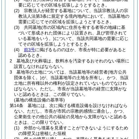
要に応じてその区域を拡張しようとするとき。
(2)
宗教法人が経営する墓地について、当該宗教法人の宗
教法人法第3条に規定する境内地内において、当該墓地の
需要に応じてその区域を拡張しようとするとき。
(3)
共同墓地
(市の区域内に住所を有する者等の地縁に基
づいて形成された団体により設置され、及び管理されて
いる墓地をいう。)
について、当該共同墓地の需要に応じ
てその区域を拡張しようとするとき。
(4)
前3号
に掲げるもののほか、市長が特に必要があると
認めるとき。
2
墓地及び火葬場は、飲料水を汚染するおそれのない場所に
設置しなければならない。
3
墓地等の土地については、当該墓地等の経営者
(地方公共
団体を除く。)
が、当該墓地等の土地を所有し、かつ、当該
土地に所有権以外の権利が設定されていないものでなけれ
ばならない。
ただし、市長が当該墓地等の経営に支障がな
いと認めるときは、この限りでない。
(墓地の構造設備の基準等)
第14条
墓地には、次に掲げる構造設備を設けなければなら
ない。
ただし、市長が市民の宗教的感情に適合し、かつ、
公衆衛生その他公共の福祉の見地から支障がないと認める
ときは、この限りでない。
(1)
外部から墳墓を見通すことができないようにするため
の障壁又は密植した垣根