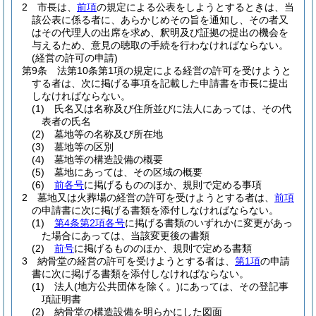
2
市長は、
前項
の規定による公表をしようとするときは、当
該公表に係る者に、あらかじめその旨を通知し、その者又
はその代理人の出席を求め、釈明及び証拠の提出の機会を
与えるため、意見の聴取の手続を行わなければならない。
(経営の許可の申請)
第9条
法第10条第1項の規定による経営の許可を受けようと
する者は、次に掲げる事項を記載した申請書を市長に提出
しなければならない。
(1)
氏名又は名称及び住所並びに法人にあっては、その代
表者の氏名
(2)
墓地等の名称及び所在地
(3)
墓地等の区別
(4)
墓地等の構造設備の概要
(5)
墓地にあっては、その区域の概要
(6)
前各号
に掲げるもののほか、規則で定める事項
2
墓地又は火葬場の経営の許可を受けようとする者は、
前項
の申請書に次に掲げる書類を添付しなければならない。
(1)
第4条第2項各号
に掲げる書類のいずれかに変更があっ
た場合にあっては、当該変更後の書類
(2)
前号
に掲げるもののほか、規則で定める書類
3
納骨堂の経営の許可を受けようとする者は、
第1項
の申請
書に次に掲げる書類を添付しなければならない。
(1)
法人
(地方公共団体を除く。)
にあっては、その登記事
項証明書
(2)
納骨堂の構造設備を明らかにした図面