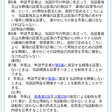
第5条
申請予定者は、当該許可の申請に先立って、当該墓地
又は火葬場の設置又は拡張の計画
(以下「墓地の設置等の計
画」という。)
の周知を図るため、規則で定めるところによ
り、当該墓地又は火葬場の設置又は拡張の予定地の見やす
い場所に標識を設置し、速やかにその旨を市長に届け出な
ければならない。
(説明会の開催)
第6条
申請予定者は、当該許可の申請に先立って、当該墓地
又は火葬場の設置又は拡張の予定地から100メートル以内
の建物の使用者、管理者等に対し、規則で定めるところに
より、墓地の設置等の計画について周知させるための説明
会を開催し、速やかにその説明会の内容等を市長に報告し
なければならない。
(勧告)
第7条
市長は、申請予定者が
第5条
に規定する標識を設置し
ないときは、当該標識を設置すべきことを勧告することが
できる。
2
市長は、申請予定者が
前条
に規定する説明会を開催しない
ときは、当該説明会を開催すべきことを勧告することがで
きる。
(公表)
第8条
市長は、
前条第1項
又は
第2項
の規定による勧告を受
けた者が、正当な理由なく当該勧告に従わないときは、当
該勧告に従わない者の氏名又は名称、住所及び当該勧告の
内容を公表することができる。