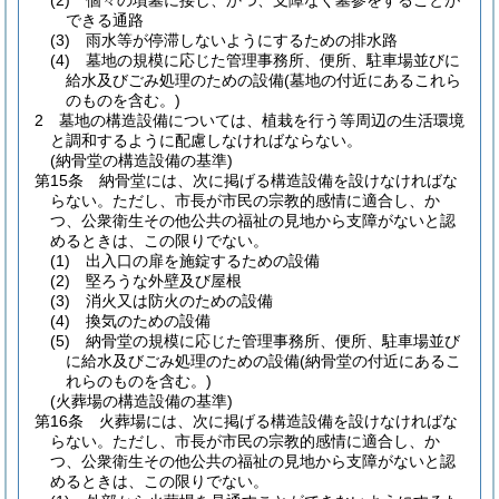
(2)
個々の墳墓に接し、かつ、支障なく墓参をすることが
できる通路
(3)
雨水等が停滞しないようにするための排水路
(4)
墓地の規模に応じた管理事務所、便所、駐車場並びに
給水及びごみ処理のための設備
(墓地の付近にあるこれら
のものを含む。)
2
墓地の構造設備については、植栽を行う等周辺の生活環境
と調和するように配慮しなければならない。
(納骨堂の構造設備の基準)
第15条
納骨堂には、次に掲げる構造設備を設けなければな
らない。
ただし、市長が市民の宗教的感情に適合し、か
つ、公衆衛生その他公共の福祉の見地から支障がないと認
めるときは、この限りでない。
(1)
出入口の扉を施錠するための設備
(2)
堅ろうな外壁及び屋根
(3)
消火又は防火のための設備
(4)
換気のための設備
(5)
納骨堂の規模に応じた管理事務所、便所、駐車場並び
に給水及びごみ処理のための設備
(納骨堂の付近にあるこ
れらのものを含む。)
(火葬場の構造設備の基準)
第16条
火葬場には、次に掲げる構造設備を設けなければな
らない。
ただし、市長が市民の宗教的感情に適合し、か
つ、公衆衛生その他公共の福祉の見地から支障がないと認
めるときは、この限りでない。