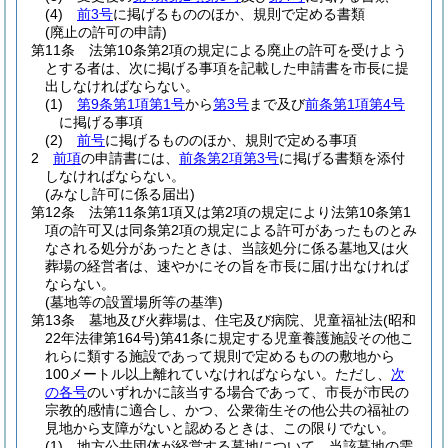
(4)
前3号
に掲げるもののほか、規則で定める書類
(廃止の許可の申請)
第11条
法第10条第2項の規定による廃止の許可を受けよう
とする者は、次に掲げる事項を記載した申請書を市長に提
出しなければならない。
(1)
第9条第1項第1号
から
第3号
まで及び
前条第1項第4号
に掲げる事項
(2)
前号
に掲げるもののほか、規則で定める事項
2
前項
の申請書には、
前条第2項第3号
に掲げる書類を添付
しなければならない。
(みなし許可に係る届出)
第12条
法第11条第1項又は第2項の規定により法第10条第1
項の許可又は同条第2項の規定による許可があったものとみ
なされる処分があったときは、当該処分に係る墓地又は火
葬場の経営者は、速やかにその旨を市長に届け出なければ
ならない。
(墓地等の設置場所等の基準)
第13条
墓地及び火葬場は、住宅及び病院、児童福祉法
(昭和
22年法律第164号)
第41条に規定する児童養護施設その他こ
れらに類する施設であって規則で定めるものの敷地から
100メートル以上離れていなければならない。
ただし、
次
の各号
のいずれかに該当する場合であって、市長が市民の
宗教的感情に適合し、かつ、公衆衛生その他公共の福祉の
見地から支障がないと認めるときは、この限りでない。
(1)
地方公共団体が経営する墓地について、当該墓地の需