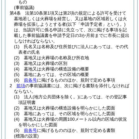
もの
(事前協議)
第4条
法第10条第1項又は第2項の規定による許可を受けて
墓地若しくは火葬場を経営し、又は墓地の区域若しくは火
葬場を拡張しようとする者
(以下「申請予定者」という。)
は、当該許可に係る申請に先立って、次に掲げる事項を記
載した事前協議書を申請予定日の3か月前までに市長に提出
しなければならない。
(1)
氏名又は名称及び住所並びに法人にあっては、その代
表者の氏名
(2)
墓地又は火葬場の名称及び所在地
(3)
墓地又は火葬場の区別
(4)
墓地又は火葬場の構造設備の概要
(5)
墓地にあっては、その区域の概要
(6)
前各号
に掲げるもののほか、規則で定める事項
2
前項
の事前協議書には、次に掲げる書類を添付しなければ
ならない。
(1)
法人
(地方公共団体を除く。)
にあっては、その登記事
項証明書
(2)
墓地又は火葬場の構造設備を明らかにした図面
(3)
墓地にあっては、その区域を明らかにした図面
(4)
墓地又は火葬場の周囲100メートル以内の区域の状況
を明らかにした図面
(5)
前各号
に掲げるもののほか、規則で定める書類
(標識の設置)