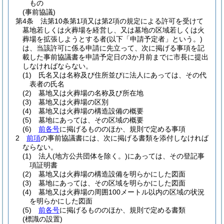
もの
(事前協議)
第4条
法第10条第1項又は第2項の規定による許可を受けて
墓地若しくは火葬場を経営し、又は墓地の区域若しくは火
葬場を拡張しようとする者
(以下「申請予定者」という。)
は、当該許可に係る申請に先立って、次に掲げる事項を記
載した事前協議書を申請予定日の3か月前までに市長に提出
しなければならない。
(1)
氏名又は名称及び住所並びに法人にあっては、その代
表者の氏名
(2)
墓地又は火葬場の名称及び所在地
(3)
墓地又は火葬場の区別
(4)
墓地又は火葬場の構造設備の概要
(5)
墓地にあっては、その区域の概要
(6)
前各号
に掲げるもののほか、規則で定める事項
2
前項
の事前協議書には、次に掲げる書類を添付しなければ
ならない。
(1)
法人
(地方公共団体を除く。)
にあっては、その登記事
項証明書
(2)
墓地又は火葬場の構造設備を明らかにした図面
(3)
墓地にあっては、その区域を明らかにした図面
(4)
墓地又は火葬場の周囲100メートル以内の区域の状況
を明らかにした図面
(5)
前各号
に掲げるもののほか、規則で定める書類
(標識の設置)