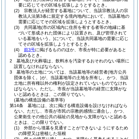
要に応じてその区域を拡張しようとするとき。
(2)
宗教法人が経営する墓地について、当該宗教法人の宗
教法人法第3条に規定する境内地内において、当該墓地の
需要に応じてその区域を拡張しようとするとき。
(3)
共同墓地
(市の区域内に住所を有する者等の地縁に基
づいて形成された団体により設置され、及び管理されて
いる墓地をいう。)
について、当該共同墓地の需要に応じ
てその区域を拡張しようとするとき。
(4)
前3号
に掲げるもののほか、市長が特に必要があると
認めるとき。
2
墓地及び火葬場は、飲料水を汚染するおそれのない場所に
設置しなければならない。
3
墓地等の土地については、当該墓地等の経営者
(地方公共
団体を除く。)
が、当該墓地等の土地を所有し、かつ、当該
土地に所有権以外の権利が設定されていないものでなけれ
ばならない。
ただし、市長が当該墓地等の経営に支障がな
いと認めるときは、この限りでない。
(墓地の構造設備の基準等)
第14条
墓地には、次に掲げる構造設備を設けなければなら
ない。
ただし、市長が市民の宗教的感情に適合し、かつ、
公衆衛生その他公共の福祉の見地から支障がないと認める
ときは、この限りでない。
(1)
外部から墳墓を見通すことができないようにするため
の障壁又は密植した垣根