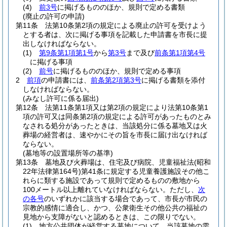
(4)
前3号
に掲げるもののほか、規則で定める書類
(廃止の許可の申請)
第11条
法第10条第2項の規定による廃止の許可を受けよう
とする者は、次に掲げる事項を記載した申請書を市長に提
出しなければならない。
(1)
第9条第1項第1号
から
第3号
まで及び
前条第1項第4号
に掲げる事項
(2)
前号
に掲げるもののほか、規則で定める事項
2
前項
の申請書には、
前条第2項第3号
に掲げる書類を添付
しなければならない。
(みなし許可に係る届出)
第12条
法第11条第1項又は第2項の規定により法第10条第1
項の許可又は同条第2項の規定による許可があったものとみ
なされる処分があったときは、当該処分に係る墓地又は火
葬場の経営者は、速やかにその旨を市長に届け出なければ
ならない。
(墓地等の設置場所等の基準)
第13条
墓地及び火葬場は、住宅及び病院、児童福祉法
(昭和
22年法律第164号)
第41条に規定する児童養護施設その他こ
れらに類する施設であって規則で定めるものの敷地から
100メートル以上離れていなければならない。
ただし、
次
の各号
のいずれかに該当する場合であって、市長が市民の
宗教的感情に適合し、かつ、公衆衛生その他公共の福祉の
見地から支障がないと認めるときは、この限りでない。
(1)
地方公共団体が経営する墓地について、当該墓地の需