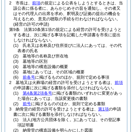
2
市長は、
前項
の規定による公表をしようとするときは、当
該公表に係る者に、あらかじめその旨を通知し、その者又
はその代理人の出席を求め、釈明及び証拠の提出の機会を
与えるため、意見の聴取の手続を行わなければならない。
(経営の許可の申請)
第9条
法第10条第1項の規定による経営の許可を受けようと
する者は、次に掲げる事項を記載した申請書を市長に提出
しなければならない。
(1)
氏名又は名称及び住所並びに法人にあっては、その代
表者の氏名
(2)
墓地等の名称及び所在地
(3)
墓地等の区別
(4)
墓地等の構造設備の概要
(5)
墓地にあっては、その区域の概要
(6)
前各号
に掲げるもののほか、規則で定める事項
2
墓地又は火葬場の経営の許可を受けようとする者は、
前項
の申請書に次に掲げる書類を添付しなければならない。
(1)
第4条第2項各号
に掲げる書類のいずれかに変更があっ
た場合にあっては、当該変更後の書類
(2)
前号
に掲げるもののほか、規則で定める書類
3
納骨堂の経営の許可を受けようとする者は、
第1項
の申請
書に次に掲げる書類を添付しなければならない。
(1)
法人
(地方公共団体を除く。)
にあっては、その登記事
項証明書
(2)
納骨堂の構造設備を明らかにした図面