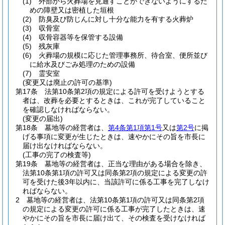
(1)
外部から火葬場を見通すことができないようにするた
めの障壁又は密植した垣根
(2)
防臭及び防じんに対し十分な能力を有する火葬炉
(3)
収骨室
(4)
収骨容器等を保管する設備
(5)
残灰庫
(6)
火葬場の規模に応じた管理事務所、待合室、便所並び
に給水及びごみ処理のための設備
(7)
霊安室
(変更又は廃止の許可の基準)
第17条
法第10条第2項の規定による許可を受けようとする
者は、改葬を必要とするときは、これが完了していること
を確認しなければならない。
(変更の届出)
第18条
墓地等の経営者は、
第4条第1項第1号
又は
第2号
に掲
げる事項に変更が生じたときは、速やかにその旨を市長に
届け出なければならない。
(工事の完了の検査等)
第19条
墓地等の経営者は、正当な理由がある場合を除き、
法第10条第1項の許可又は同条第2項の規定による変更の許
可を受けた後3年以内に、当該許可に係る工事を完了しなけ
ればならない。
2
墓地等の経営者は、法第10条第1項の許可又は同条第2項
の規定による変更の許可に係る工事が完了したときは、速
やかにその旨を市長に届け出て、その検査を受けなければ