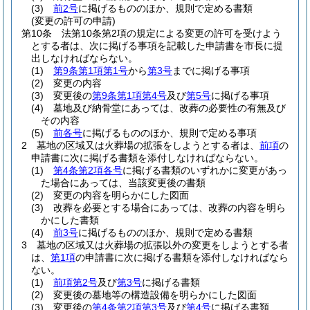
(3)
前2号
に掲げるもののほか、規則で定める書類
(変更の許可の申請)
第10条
法第10条第2項の規定による変更の許可を受けよう
とする者は、次に掲げる事項を記載した申請書を市長に提
出しなければならない。
(1)
第9条第1項第1号
から
第3号
までに掲げる事項
(2)
変更の内容
(3)
変更後の
第9条第1項第4号
及び
第5号
に掲げる事項
(4)
墓地及び納骨堂にあっては、改葬の必要性の有無及び
その内容
(5)
前各号
に掲げるもののほか、規則で定める事項
2
墓地の区域又は火葬場の拡張をしようとする者は、
前項
の
申請書に次に掲げる書類を添付しなければならない。
(1)
第4条第2項各号
に掲げる書類のいずれかに変更があっ
た場合にあっては、当該変更後の書類
(2)
変更の内容を明らかにした図面
(3)
改葬を必要とする場合にあっては、改葬の内容を明ら
かにした書類
(4)
前3号
に掲げるもののほか、規則で定める書類
3
墓地の区域又は火葬場の拡張以外の変更をしようとする者
は、
第1項
の申請書に次に掲げる書類を添付しなければなら
ない。
(1)
前項第2号
及び
第3号
に掲げる書類
(2)
変更後の墓地等の構造設備を明らかにした図面
(3)
変更後の
第4条第2項第3号
及び
第4号
に掲げる書類