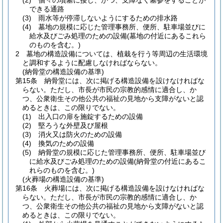
(2)
個々の墳墓に接し、かつ、支障なく墓参をすることが
できる通路
(3)
雨水等が停滞しないようにするための排水路
(4)
墓地の規模に応じた管理事務所、便所、駐車場並びに
給水及びごみ処理のための設備
(墓地の付近にあるこれら
のものを含む。)
2
墓地の構造設備については、植栽を行う等周辺の生活環境
と調和するように配慮しなければならない。
(納骨堂の構造設備の基準)
第15条
納骨堂には、次に掲げる構造設備を設けなければな
らない。
ただし、市長が市民の宗教的感情に適合し、か
つ、公衆衛生その他公共の福祉の見地から支障がないと認
めるときは、この限りでない。
(1)
出入口の扉を施錠するための設備
(2)
堅ろうな外壁及び屋根
(3)
消火又は防火のための設備
(4)
換気のための設備
(5)
納骨堂の規模に応じた管理事務所、便所、駐車場並び
に給水及びごみ処理のための設備
(納骨堂の付近にあるこ
れらのものを含む。)
(火葬場の構造設備の基準)
第16条
火葬場には、次に掲げる構造設備を設けなければな
らない。
ただし、市長が市民の宗教的感情に適合し、か
つ、公衆衛生その他公共の福祉の見地から支障がないと認
めるときは、この限りでない。