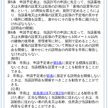
第5条
申請予定者は、当該許可の申請に先立って、当該墓地
又は火葬場の設置又は拡張の計画
(以下「墓地の設置等の計
画」という。)
の周知を図るため、規則で定めるところによ
り、当該墓地又は火葬場の設置又は拡張の予定地の見やす
い場所に標識を設置し、速やかにその旨を市長に届け出な
ければならない。
(説明会の開催)
第6条
申請予定者は、当該許可の申請に先立って、当該墓地
又は火葬場の設置又は拡張の予定地から100メートル以内
の建物の使用者、管理者等に対し、規則で定めるところに
より、墓地の設置等の計画について周知させるための説明
会を開催し、速やかにその説明会の内容等を市長に報告し
なければならない。
(勧告)
第7条
市長は、申請予定者が
第5条
に規定する標識を設置し
ないときは、当該標識を設置すべきことを勧告することが
できる。
2
市長は、申請予定者が
前条
に規定する説明会を開催しない
ときは、当該説明会を開催すべきことを勧告することがで
きる。
(公表)
第8条
市長は、
前条第1項
又は
第2項
の規定による勧告を受
けた者が、正当な理由なく当該勧告に従わないときは、当
該勧告に従わない者の氏名又は名称、住所及び当該勧告の
内容を公表することができる。