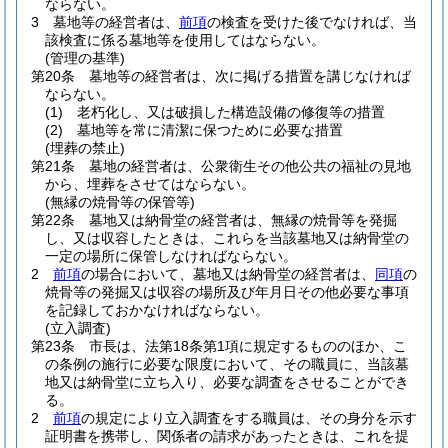
ならない。
3
墓地等の経営者は、
前項
の検査を受けた後でなければ、当
該検査に係る墓地等を使用してはならない。
(管理の基準)
第20条
墓地等の経営者は、次に掲げる措置を講じなければ
ならない。
(1)
老朽化し、又は破損した構造設備の修復等の措置
(2)
墓地等を常に清潔に保つために必要な措置
(埋葬の禁止)
第21条
墓地の経営者は、公衆衛生その他公共の福祉の見地
から、埋葬をさせてはならない。
(無縁の焼骨等の保管等)
第22条
墓地又は納骨堂の経営者は、無縁の焼骨等を発掘
し、又は収容したときは、これらを当該墓地又は納骨堂の
一定の場所に保管しなければならない。
2
前項
の場合において、墓地又は納骨堂の経営者は、
同項
の
焼骨等の発掘又は収容の場所及び年月日その他必要な事項
を記録しておかなければならない。
(立入調査)
第23条
市長は、法第18条第1項に規定するもののほか、こ
の条例の施行に必要な限度において、その職員に、当該墓
地又は納骨堂に立ち入り、必要な調査をさせることができ
る。
2
前項
の規定により立入調査をする職員は、その身分を示す
証明書を携帯し、関係者の請求があったときは、これを提