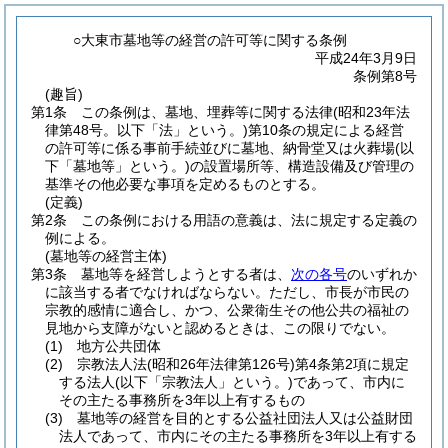
○大東市墓地等の経営の許可等に関する条例
平成24年3月9日
条例第8号
(趣旨)
第1条
この条例は、墓地、埋葬等に関する法律
(昭和23年法
律第48号。以下「法」という。)
第10条の規定による経営
の許可等に係る事前手続並びに墓地、納骨堂又は火葬場
(以
下「墓地等」という。)
の設置場所等、構造設備及び管理の
基準その他必要な事項を定めるものとする。
(定義)
第2条
この条例における用語の意義は、法に規定する定義の
例による。
(墓地等の経営主体)
第3条
墓地等を経営しようとする者は、
次の各号
のいずれか
に該当する者でなければならない。
ただし、市長が市民の
宗教的感情に適合し、かつ、公衆衛生その他公共の福祉の
見地から支障がないと認めるときは、この限りでない。
(1)
地方公共団体
(2)
宗教法人法
(昭和26年法律第126号)
第4条第2項に規定
する法人
(以下「宗教法人」という。)
であって、市内に
その主たる事務所を3年以上有するもの
(3)
墓地等の経営を目的とする公益社団法人又は公益財団
法人であって、市内にその主たる事務所を3年以上有する