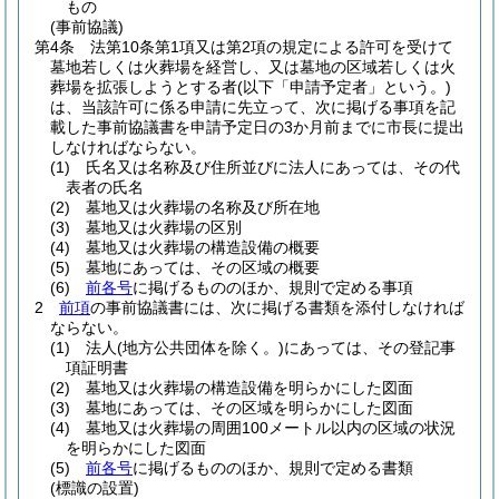
もの
(事前協議)
第4条
法第10条第1項又は第2項の規定による許可を受けて
墓地若しくは火葬場を経営し、又は墓地の区域若しくは火
葬場を拡張しようとする者
(以下「申請予定者」という。)
は、当該許可に係る申請に先立って、次に掲げる事項を記
載した事前協議書を申請予定日の3か月前までに市長に提出
しなければならない。
(1)
氏名又は名称及び住所並びに法人にあっては、その代
表者の氏名
(2)
墓地又は火葬場の名称及び所在地
(3)
墓地又は火葬場の区別
(4)
墓地又は火葬場の構造設備の概要
(5)
墓地にあっては、その区域の概要
(6)
前各号
に掲げるもののほか、規則で定める事項
2
前項
の事前協議書には、次に掲げる書類を添付しなければ
ならない。
(1)
法人
(地方公共団体を除く。)
にあっては、その登記事
項証明書
(2)
墓地又は火葬場の構造設備を明らかにした図面
(3)
墓地にあっては、その区域を明らかにした図面
(4)
墓地又は火葬場の周囲100メートル以内の区域の状況
を明らかにした図面
(5)
前各号
に掲げるもののほか、規則で定める書類
(標識の設置)