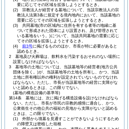
要に応じてその区域を拡張しようとするとき。
(2)
宗教法人が経営する墓地について、当該宗教法人の宗
教法人法第3条に規定する境内地内において、当該墓地の
需要に応じてその区域を拡張しようとするとき。
(3)
共同墓地
(市の区域内に住所を有する者等の地縁に基
づいて形成された団体により設置され、及び管理されて
いる墓地をいう。)
について、当該共同墓地の需要に応じ
てその区域を拡張しようとするとき。
(4)
前3号
に掲げるもののほか、市長が特に必要があると
認めるとき。
2
墓地及び火葬場は、飲料水を汚染するおそれのない場所に
設置しなければならない。
3
墓地等の土地については、当該墓地等の経営者
(地方公共
団体を除く。)
が、当該墓地等の土地を所有し、かつ、当該
土地に所有権以外の権利が設定されていないものでなけれ
ばならない。
ただし、市長が当該墓地等の経営に支障がな
いと認めるときは、この限りでない。
(墓地の構造設備の基準等)
第14条
墓地には、次に掲げる構造設備を設けなければなら
ない。
ただし、市長が市民の宗教的感情に適合し、かつ、
公衆衛生その他公共の福祉の見地から支障がないと認める
ときは、この限りでない。
(1)
外部から墳墓を見通すことができないようにするため
の障壁又は密植した垣根