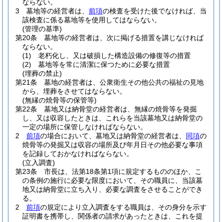
ならない。
3
墓地等の経営者は、
前項
の検査を受けた後でなければ、当
該検査に係る墓地等を使用してはならない。
(管理の基準)
第20条
墓地等の経営者は、次に掲げる措置を講じなければ
ならない。
(1)
老朽化し、又は破損した構造設備の修復等の措置
(2)
墓地等を常に清潔に保つために必要な措置
(埋葬の禁止)
第21条
墓地の経営者は、公衆衛生その他公共の福祉の見地
から、埋葬をさせてはならない。
(無縁の焼骨等の保管等)
第22条
墓地又は納骨堂の経営者は、無縁の焼骨等を発掘
し、又は収容したときは、これらを当該墓地又は納骨堂の
一定の場所に保管しなければならない。
2
前項
の場合において、墓地又は納骨堂の経営者は、
同項
の
焼骨等の発掘又は収容の場所及び年月日その他必要な事項
を記録しておかなければならない。
(立入調査)
第23条
市長は、法第18条第1項に規定するもののほか、こ
の条例の施行に必要な限度において、その職員に、当該墓
地又は納骨堂に立ち入り、必要な調査をさせることができ
る。
2
前項
の規定により立入調査をする職員は、その身分を示す
証明書を携帯し、関係者の請求があったときは、これを提