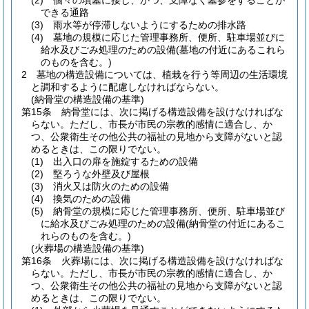
(2)
個々の墳墓に接し、かつ、支障なく墓参をすることが
できる通路
(3)
雨水等が停滞しないようにするための排水路
(4)
墓地の規模に応じた管理事務所、便所、駐車場並びに
給水及びごみ処理のための設備
(墓地の付近にあるこれら
のものを含む。)
2
墓地の構造設備については、植栽を行う等周辺の生活環境
と調和するように配慮しなければならない。
(納骨堂の構造設備の基準)
第15条
納骨堂には、次に掲げる構造設備を設けなければな
らない。
ただし、市長が市民の宗教的感情に適合し、か
つ、公衆衛生その他公共の福祉の見地から支障がないと認
めるときは、この限りでない。
(1)
出入口の扉を施錠するための設備
(2)
堅ろうな外壁及び屋根
(3)
消火又は防火のための設備
(4)
換気のための設備
(5)
納骨堂の規模に応じた管理事務所、便所、駐車場並び
に給水及びごみ処理のための設備
(納骨堂の付近にあるこ
れらのものを含む。)
(火葬場の構造設備の基準)
第16条
火葬場には、次に掲げる構造設備を設けなければな
らない。
ただし、市長が市民の宗教的感情に適合し、か
つ、公衆衛生その他公共の福祉の見地から支障がないと認
めるときは、この限りでない。