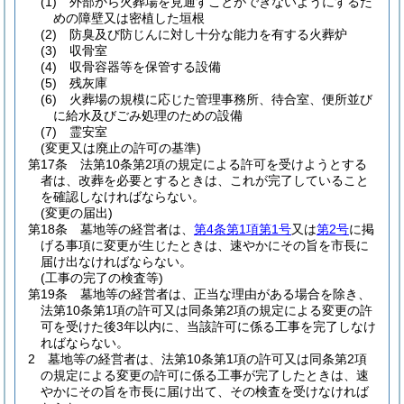
(1)
外部から火葬場を見通すことができないようにするた
めの障壁又は密植した垣根
(2)
防臭及び防じんに対し十分な能力を有する火葬炉
(3)
収骨室
(4)
収骨容器等を保管する設備
(5)
残灰庫
(6)
火葬場の規模に応じた管理事務所、待合室、便所並び
に給水及びごみ処理のための設備
(7)
霊安室
(変更又は廃止の許可の基準)
第17条
法第10条第2項の規定による許可を受けようとする
者は、改葬を必要とするときは、これが完了していること
を確認しなければならない。
(変更の届出)
第18条
墓地等の経営者は、
第4条第1項第1号
又は
第2号
に掲
げる事項に変更が生じたときは、速やかにその旨を市長に
届け出なければならない。
(工事の完了の検査等)
第19条
墓地等の経営者は、正当な理由がある場合を除き、
法第10条第1項の許可又は同条第2項の規定による変更の許
可を受けた後3年以内に、当該許可に係る工事を完了しなけ
ればならない。
2
墓地等の経営者は、法第10条第1項の許可又は同条第2項
の規定による変更の許可に係る工事が完了したときは、速
やかにその旨を市長に届け出て、その検査を受けなければ