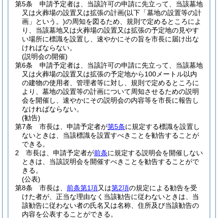
第5条
申請予定者は、当該許可の申請に先立って、当該墓地
又は火葬場の設置又は拡張の計画
(以下「墓地の設置等の計
画」という。)
の周知を図るため、規則で定めるところによ
り、当該墓地又は火葬場の設置又は拡張の予定地の見やす
い場所に標識を設置し、速やかにその旨を市長に届け出な
ければならない。
(説明会の開催)
第6条
申請予定者は、当該許可の申請に先立って、当該墓地
又は火葬場の設置又は拡張の予定地から100メートル以内
の建物の使用者、管理者等に対し、規則で定めるところに
より、墓地の設置等の計画について周知させるための説明
会を開催し、速やかにその説明会の内容等を市長に報告し
なければならない。
(勧告)
第7条
市長は、申請予定者が
第5条
に規定する標識を設置し
ないときは、当該標識を設置すべきことを勧告することが
できる。
2
市長は、申請予定者が
前条
に規定する説明会を開催しない
ときは、当該説明会を開催すべきことを勧告することがで
きる。
(公表)
第8条
市長は、
前条第1項
又は
第2項
の規定による勧告を受
けた者が、正当な理由なく当該勧告に従わないときは、当
該勧告に従わない者の氏名又は名称、住所及び当該勧告の
内容を公表することができる。