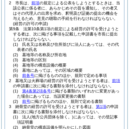
2
市長は、
前項
の規定による公表をしようとするときは、当
該公表に係る者に、あらかじめその旨を通知し、その者又
はその代理人の出席を求め、釈明及び証拠の提出の機会を
与えるため、意見の聴取の手続を行わなければならない。
(経営の許可の申請)
第9条
法第10条第1項の規定による経営の許可を受けようと
する者は、次に掲げる事項を記載した申請書を市長に提出
しなければならない。
(1)
氏名又は名称及び住所並びに法人にあっては、その代
表者の氏名
(2)
墓地等の名称及び所在地
(3)
墓地等の区別
(4)
墓地等の構造設備の概要
(5)
墓地にあっては、その区域の概要
(6)
前各号
に掲げるもののほか、規則で定める事項
2
墓地又は火葬場の経営の許可を受けようとする者は、
前項
の申請書に次に掲げる書類を添付しなければならない。
(1)
第4条第2項各号
に掲げる書類のいずれかに変更があっ
た場合にあっては、当該変更後の書類
(2)
前号
に掲げるもののほか、規則で定める書類
3
納骨堂の経営の許可を受けようとする者は、
第1項
の申請
書に次に掲げる書類を添付しなければならない。
(1)
法人
(地方公共団体を除く。)
にあっては、その登記事
項証明書
(2)
納骨堂の構造設備を明らかにした図面