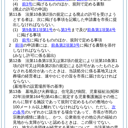
(4)
前3号
に掲げるもののほか、規則で定める書類
(廃止の許可の申請)
第11条
法第10条第2項の規定による廃止の許可を受けよう
とする者は、次に掲げる事項を記載した申請書を市長に提
出しなければならない。
(1)
第9条第1項第1号
から
第3号
まで及び
前条第1項第4号
に掲げる事項
(2)
前号
に掲げるもののほか、規則で定める事項
2
前項
の申請書には、
前条第2項第3号
に掲げる書類を添付
しなければならない。
(みなし許可に係る届出)
第12条
法第11条第1項又は第2項の規定により法第10条第1
項の許可又は同条第2項の規定による許可があったものとみ
なされる処分があったときは、当該処分に係る墓地又は火
葬場の経営者は、速やかにその旨を市長に届け出なければ
ならない。
(墓地等の設置場所等の基準)
第13条
墓地及び火葬場は、住宅及び病院、児童福祉法
(昭和
22年法律第164号)
第41条に規定する児童養護施設その他こ
れらに類する施設であって規則で定めるものの敷地から
100メートル以上離れていなければならない。
ただし、
次
の各号
のいずれかに該当する場合であって、市長が市民の
宗教的感情に適合し、かつ、公衆衛生その他公共の福祉の
見地から支障がないと認めるときは、この限りでない。
(1)
地方公共団体が経営する墓地について、当該墓地の需