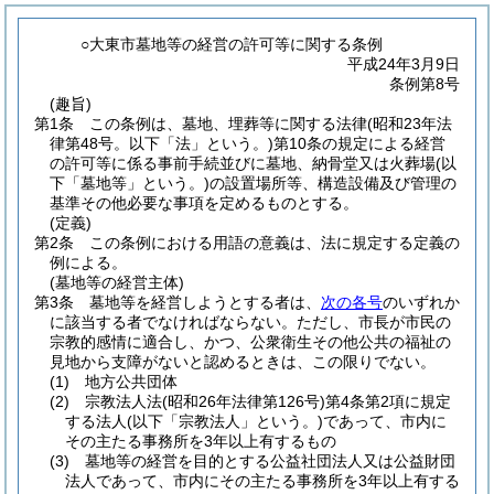
○大東市墓地等の経営の許可等に関する条例
平成24年3月9日
条例第8号
(趣旨)
第1条
この条例は、墓地、埋葬等に関する法律
(昭和23年法
律第48号。以下「法」という。)
第10条の規定による経営
の許可等に係る事前手続並びに墓地、納骨堂又は火葬場
(以
下「墓地等」という。)
の設置場所等、構造設備及び管理の
基準その他必要な事項を定めるものとする。
(定義)
第2条
この条例における用語の意義は、法に規定する定義の
例による。
(墓地等の経営主体)
第3条
墓地等を経営しようとする者は、
次の各号
のいずれか
に該当する者でなければならない。
ただし、市長が市民の
宗教的感情に適合し、かつ、公衆衛生その他公共の福祉の
見地から支障がないと認めるときは、この限りでない。
(1)
地方公共団体
(2)
宗教法人法
(昭和26年法律第126号)
第4条第2項に規定
する法人
(以下「宗教法人」という。)
であって、市内に
その主たる事務所を3年以上有するもの
(3)
墓地等の経営を目的とする公益社団法人又は公益財団
法人であって、市内にその主たる事務所を3年以上有する