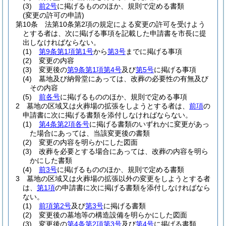
(3)
前2号
に掲げるもののほか、規則で定める書類
(変更の許可の申請)
第10条
法第10条第2項の規定による変更の許可を受けよう
とする者は、次に掲げる事項を記載した申請書を市長に提
出しなければならない。
(1)
第9条第1項第1号
から
第3号
までに掲げる事項
(2)
変更の内容
(3)
変更後の
第9条第1項第4号
及び
第5号
に掲げる事項
(4)
墓地及び納骨堂にあっては、改葬の必要性の有無及び
その内容
(5)
前各号
に掲げるもののほか、規則で定める事項
2
墓地の区域又は火葬場の拡張をしようとする者は、
前項
の
申請書に次に掲げる書類を添付しなければならない。
(1)
第4条第2項各号
に掲げる書類のいずれかに変更があっ
た場合にあっては、当該変更後の書類
(2)
変更の内容を明らかにした図面
(3)
改葬を必要とする場合にあっては、改葬の内容を明ら
かにした書類
(4)
前3号
に掲げるもののほか、規則で定める書類
3
墓地の区域又は火葬場の拡張以外の変更をしようとする者
は、
第1項
の申請書に次に掲げる書類を添付しなければなら
ない。
(1)
前項第2号
及び
第3号
に掲げる書類
(2)
変更後の墓地等の構造設備を明らかにした図面
(3)
変更後の
第4条第2項第3号
及び
第4号
に掲げる書類