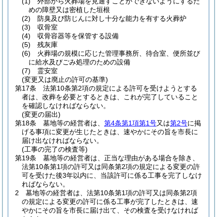
(1)
外部から火葬場を見通すことができないようにするた
めの障壁又は密植した垣根
(2)
防臭及び防じんに対し十分な能力を有する火葬炉
(3)
収骨室
(4)
収骨容器等を保管する設備
(5)
残灰庫
(6)
火葬場の規模に応じた管理事務所、待合室、便所並び
に給水及びごみ処理のための設備
(7)
霊安室
(変更又は廃止の許可の基準)
第17条
法第10条第2項の規定による許可を受けようとする
者は、改葬を必要とするときは、これが完了していること
を確認しなければならない。
(変更の届出)
第18条
墓地等の経営者は、
第4条第1項第1号
又は
第2号
に掲
げる事項に変更が生じたときは、速やかにその旨を市長に
届け出なければならない。
(工事の完了の検査等)
第19条
墓地等の経営者は、正当な理由がある場合を除き、
法第10条第1項の許可又は同条第2項の規定による変更の許
可を受けた後3年以内に、当該許可に係る工事を完了しなけ
ればならない。
2
墓地等の経営者は、法第10条第1項の許可又は同条第2項
の規定による変更の許可に係る工事が完了したときは、速
やかにその旨を市長に届け出て、その検査を受けなければ