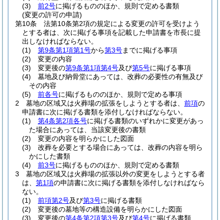
(3)
前2号
に掲げるもののほか、規則で定める書類
(変更の許可の申請)
第10条
法第10条第2項の規定による変更の許可を受けよう
とする者は、次に掲げる事項を記載した申請書を市長に提
出しなければならない。
(1)
第9条第1項第1号
から
第3号
までに掲げる事項
(2)
変更の内容
(3)
変更後の
第9条第1項第4号
及び
第5号
に掲げる事項
(4)
墓地及び納骨堂にあっては、改葬の必要性の有無及び
その内容
(5)
前各号
に掲げるもののほか、規則で定める事項
2
墓地の区域又は火葬場の拡張をしようとする者は、
前項
の
申請書に次に掲げる書類を添付しなければならない。
(1)
第4条第2項各号
に掲げる書類のいずれかに変更があっ
た場合にあっては、当該変更後の書類
(2)
変更の内容を明らかにした図面
(3)
改葬を必要とする場合にあっては、改葬の内容を明ら
かにした書類
(4)
前3号
に掲げるもののほか、規則で定める書類
3
墓地の区域又は火葬場の拡張以外の変更をしようとする者
は、
第1項
の申請書に次に掲げる書類を添付しなければなら
ない。
(1)
前項第2号
及び
第3号
に掲げる書類
(2)
変更後の墓地等の構造設備を明らかにした図面
(3)
変更後の
第4条第2項第3号
及び
第4号
に掲げる書類