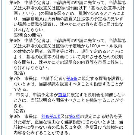
第5条
申請予定者は、当該許可の申請に先立って、当該墓地
又は火葬場の設置又は拡張の計画
(以下「墓地の設置等の計
画」という。)
の周知を図るため、規則で定めるところによ
り、当該墓地又は火葬場の設置又は拡張の予定地の見やす
い場所に標識を設置し、速やかにその旨を市長に届け出な
ければならない。
(説明会の開催)
第6条
申請予定者は、当該許可の申請に先立って、当該墓地
又は火葬場の設置又は拡張の予定地から100メートル以内
の建物の使用者、管理者等に対し、規則で定めるところに
より、墓地の設置等の計画について周知させるための説明
会を開催し、速やかにその説明会の内容等を市長に報告し
なければならない。
(勧告)
第7条
市長は、申請予定者が
第5条
に規定する標識を設置し
ないときは、当該標識を設置すべきことを勧告することが
できる。
2
市長は、申請予定者が
前条
に規定する説明会を開催しない
ときは、当該説明会を開催すべきことを勧告することがで
きる。
(公表)
第8条
市長は、
前条第1項
又は
第2項
の規定による勧告を受
けた者が、正当な理由なく当該勧告に従わないときは、当
該勧告に従わない者の氏名又は名称、住所及び当該勧告の
内容を公表することができる。