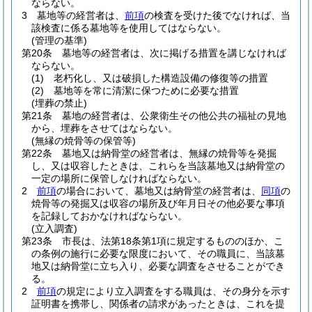
ならない。
3
墓地等の経営者は、
前項
の検査を受けた後でなければ、当
該検査に係る墓地等を使用してはならない。
(管理の基準)
第20条
墓地等の経営者は、次に掲げる措置を講じなければ
ならない。
(1)
老朽化し、又は破損した構造設備の修復等の措置
(2)
墓地等を常に清潔に保つために必要な措置
(埋葬の禁止)
第21条
墓地の経営者は、公衆衛生その他公共の福祉の見地
から、埋葬をさせてはならない。
(無縁の焼骨等の保管等)
第22条
墓地又は納骨堂の経営者は、無縁の焼骨等を発掘
し、又は収容したときは、これらを当該墓地又は納骨堂の
一定の場所に保管しなければならない。
2
前項
の場合において、墓地又は納骨堂の経営者は、
同項
の
焼骨等の発掘又は収容の場所及び年月日その他必要な事項
を記録しておかなければならない。
(立入調査)
第23条
市長は、法第18条第1項に規定するもののほか、こ
の条例の施行に必要な限度において、その職員に、当該墓
地又は納骨堂に立ち入り、必要な調査をさせることができ
る。
2
前項
の規定により立入調査をする職員は、その身分を示す
証明書を携帯し、関係者の請求があったときは、これを提