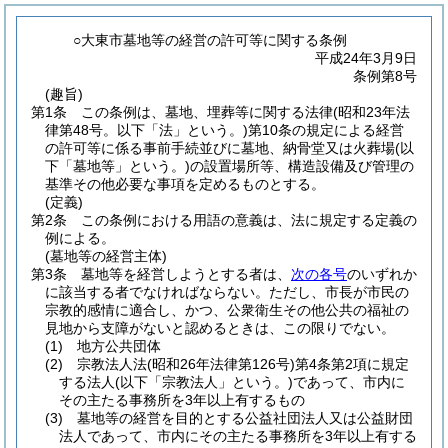
○大東市墓地等の経営の許可等に関する条例
平成24年3月9日
条例第8号
(趣旨)
第1条
この条例は、墓地、埋葬等に関する法律
(昭和23年法
律第48号。以下「法」という。)
第10条の規定による経営
の許可等に係る事前手続並びに墓地、納骨堂又は火葬場
(以
下「墓地等」という。)
の設置場所等、構造設備及び管理の
基準その他必要な事項を定めるものとする。
(定義)
第2条
この条例における用語の意義は、法に規定する定義の
例による。
(墓地等の経営主体)
第3条
墓地等を経営しようとする者は、
次の各号
のいずれか
に該当する者でなければならない。
ただし、市長が市民の
宗教的感情に適合し、かつ、公衆衛生その他公共の福祉の
見地から支障がないと認めるときは、この限りでない。
(1)
地方公共団体
(2)
宗教法人法
(昭和26年法律第126号)
第4条第2項に規定
する法人
(以下「宗教法人」という。)
であって、市内に
その主たる事務所を3年以上有するもの
(3)
墓地等の経営を目的とする公益社団法人又は公益財団
法人であって、市内にその主たる事務所を3年以上有する