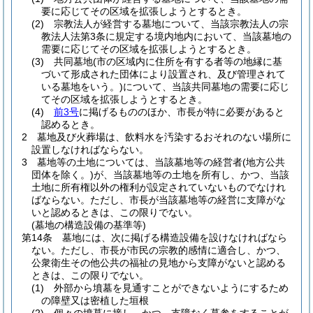
要に応じてその区域を拡張しようとするとき。
(2)
宗教法人が経営する墓地について、当該宗教法人の宗
教法人法第3条に規定する境内地内において、当該墓地の
需要に応じてその区域を拡張しようとするとき。
(3)
共同墓地
(市の区域内に住所を有する者等の地縁に基
づいて形成された団体により設置され、及び管理されて
いる墓地をいう。)
について、当該共同墓地の需要に応じ
てその区域を拡張しようとするとき。
(4)
前3号
に掲げるもののほか、市長が特に必要があると
認めるとき。
2
墓地及び火葬場は、飲料水を汚染するおそれのない場所に
設置しなければならない。
3
墓地等の土地については、当該墓地等の経営者
(地方公共
団体を除く。)
が、当該墓地等の土地を所有し、かつ、当該
土地に所有権以外の権利が設定されていないものでなけれ
ばならない。
ただし、市長が当該墓地等の経営に支障がな
いと認めるときは、この限りでない。
(墓地の構造設備の基準等)
第14条
墓地には、次に掲げる構造設備を設けなければなら
ない。
ただし、市長が市民の宗教的感情に適合し、かつ、
公衆衛生その他公共の福祉の見地から支障がないと認める
ときは、この限りでない。
(1)
外部から墳墓を見通すことができないようにするため
の障壁又は密植した垣根