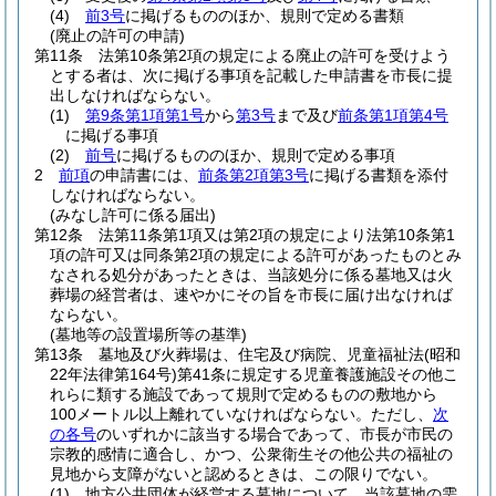
(4)
前3号
に掲げるもののほか、規則で定める書類
(廃止の許可の申請)
第11条
法第10条第2項の規定による廃止の許可を受けよう
とする者は、次に掲げる事項を記載した申請書を市長に提
出しなければならない。
(1)
第9条第1項第1号
から
第3号
まで及び
前条第1項第4号
に掲げる事項
(2)
前号
に掲げるもののほか、規則で定める事項
2
前項
の申請書には、
前条第2項第3号
に掲げる書類を添付
しなければならない。
(みなし許可に係る届出)
第12条
法第11条第1項又は第2項の規定により法第10条第1
項の許可又は同条第2項の規定による許可があったものとみ
なされる処分があったときは、当該処分に係る墓地又は火
葬場の経営者は、速やかにその旨を市長に届け出なければ
ならない。
(墓地等の設置場所等の基準)
第13条
墓地及び火葬場は、住宅及び病院、児童福祉法
(昭和
22年法律第164号)
第41条に規定する児童養護施設その他こ
れらに類する施設であって規則で定めるものの敷地から
100メートル以上離れていなければならない。
ただし、
次
の各号
のいずれかに該当する場合であって、市長が市民の
宗教的感情に適合し、かつ、公衆衛生その他公共の福祉の
見地から支障がないと認めるときは、この限りでない。
(1)
地方公共団体が経営する墓地について、当該墓地の需