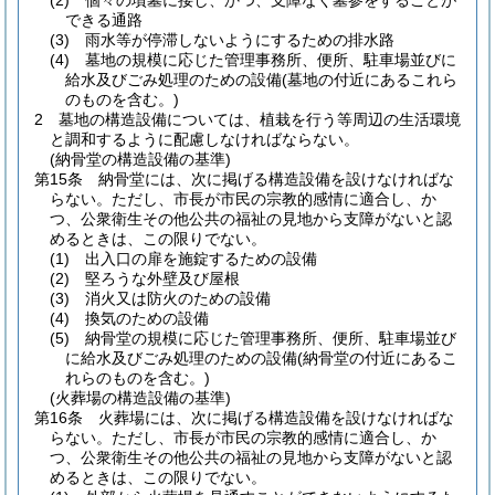
(2)
個々の墳墓に接し、かつ、支障なく墓参をすることが
できる通路
(3)
雨水等が停滞しないようにするための排水路
(4)
墓地の規模に応じた管理事務所、便所、駐車場並びに
給水及びごみ処理のための設備
(墓地の付近にあるこれら
のものを含む。)
2
墓地の構造設備については、植栽を行う等周辺の生活環境
と調和するように配慮しなければならない。
(納骨堂の構造設備の基準)
第15条
納骨堂には、次に掲げる構造設備を設けなければな
らない。
ただし、市長が市民の宗教的感情に適合し、か
つ、公衆衛生その他公共の福祉の見地から支障がないと認
めるときは、この限りでない。
(1)
出入口の扉を施錠するための設備
(2)
堅ろうな外壁及び屋根
(3)
消火又は防火のための設備
(4)
換気のための設備
(5)
納骨堂の規模に応じた管理事務所、便所、駐車場並び
に給水及びごみ処理のための設備
(納骨堂の付近にあるこ
れらのものを含む。)
(火葬場の構造設備の基準)
第16条
火葬場には、次に掲げる構造設備を設けなければな
らない。
ただし、市長が市民の宗教的感情に適合し、か
つ、公衆衛生その他公共の福祉の見地から支障がないと認
めるときは、この限りでない。