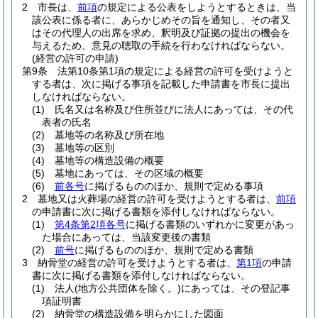
2
市長は、
前項
の規定による公表をしようとするときは、当
該公表に係る者に、あらかじめその旨を通知し、その者又
はその代理人の出席を求め、釈明及び証拠の提出の機会を
与えるため、意見の聴取の手続を行わなければならない。
(経営の許可の申請)
第9条
法第10条第1項の規定による経営の許可を受けようと
する者は、次に掲げる事項を記載した申請書を市長に提出
しなければならない。
(1)
氏名又は名称及び住所並びに法人にあっては、その代
表者の氏名
(2)
墓地等の名称及び所在地
(3)
墓地等の区別
(4)
墓地等の構造設備の概要
(5)
墓地にあっては、その区域の概要
(6)
前各号
に掲げるもののほか、規則で定める事項
2
墓地又は火葬場の経営の許可を受けようとする者は、
前項
の申請書に次に掲げる書類を添付しなければならない。
(1)
第4条第2項各号
に掲げる書類のいずれかに変更があっ
た場合にあっては、当該変更後の書類
(2)
前号
に掲げるもののほか、規則で定める書類
3
納骨堂の経営の許可を受けようとする者は、
第1項
の申請
書に次に掲げる書類を添付しなければならない。
(1)
法人
(地方公共団体を除く。)
にあっては、その登記事
項証明書
(2)
納骨堂の構造設備を明らかにした図面