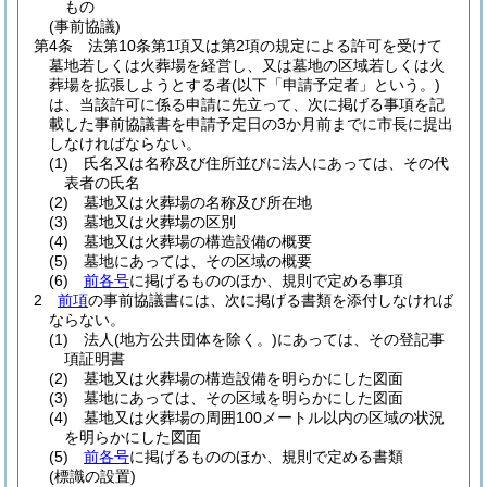
もの
(事前協議)
第4条
法第10条第1項又は第2項の規定による許可を受けて
墓地若しくは火葬場を経営し、又は墓地の区域若しくは火
葬場を拡張しようとする者
(以下「申請予定者」という。)
は、当該許可に係る申請に先立って、次に掲げる事項を記
載した事前協議書を申請予定日の3か月前までに市長に提出
しなければならない。
(1)
氏名又は名称及び住所並びに法人にあっては、その代
表者の氏名
(2)
墓地又は火葬場の名称及び所在地
(3)
墓地又は火葬場の区別
(4)
墓地又は火葬場の構造設備の概要
(5)
墓地にあっては、その区域の概要
(6)
前各号
に掲げるもののほか、規則で定める事項
2
前項
の事前協議書には、次に掲げる書類を添付しなければ
ならない。
(1)
法人
(地方公共団体を除く。)
にあっては、その登記事
項証明書
(2)
墓地又は火葬場の構造設備を明らかにした図面
(3)
墓地にあっては、その区域を明らかにした図面
(4)
墓地又は火葬場の周囲100メートル以内の区域の状況
を明らかにした図面
(5)
前各号
に掲げるもののほか、規則で定める書類
(標識の設置)