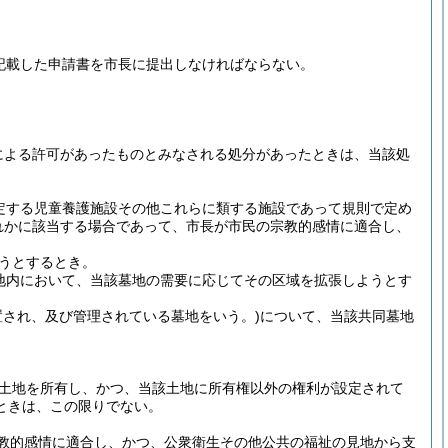
記載した申請書を市長に提出しなければならない。
定による許可があったものとみなされる処分があったときは、当該処
規定する児童養護施設その他これらに類する施設であって規則で定め
れかに該当する場合であって、市長が市民の宗教的感情に適合し、
。
うとするとき。
地内において、当該墓地の需要に応じてその区域を拡張しようとす
置され、及び管理されている墓地をいう。)
について、当該共同墓地
土地を所有し、かつ、当該土地に所有権以外の権利が設定されて
ときは、この限りでない。
教的感情に適合し、かつ、公衆衛生その他公共の福祉の見地から支