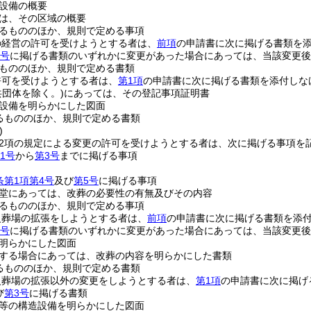
設備の概要
は、その区域の概要
るもののほか、規則で定める事項
の経営の許可を受けようとする者は、
前項
の申請書に次に掲げる書類を
各号
に掲げる書類のいずれかに変更があった場合にあっては、当該変更後
もののほか、規則で定める書類
許可を受けようとする者は、
第1項
の申請書に次に掲げる書類を添付しな
共団体を除く。)
にあっては、その登記事項証明書
設備を明らかにした図面
るもののほか、規則で定める書類
)
第2項の規定による変更の許可を受けようとする者は、次に掲げる事項を
1号
から
第3号
までに掲げる事項
条第1項第4号
及び
第5号
に掲げる事項
堂にあっては、改葬の必要性の有無及びその内容
るもののほか、規則で定める事項
火葬場の拡張をしようとする者は、
前項
の申請書に次に掲げる書類を添
各号
に掲げる書類のいずれかに変更があった場合にあっては、当該変更後
明らかにした図面
する場合にあっては、改葬の内容を明らかにした書類
るもののほか、規則で定める書類
火葬場の拡張以外の変更をしようとする者は、
第1項
の申請書に次に掲げ
び
第3号
に掲げる書類
等の構造設備を明らかにした図面