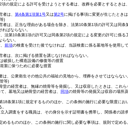
第2項の規定による許可を受けようとする者は、改葬を必要とするときは
営者は、
第4条第1項第1号
又は
第2号
に掲げる事項に変更が生じたときは
等)
営者は、正当な理由がある場合を除き、法第10条第1項の許可又は同条
ければならない。
、法第10条第1項の許可又は同条第2項の規定による変更の許可に係
ならない。
は、
前項
の検査を受けた後でなければ、当該検査に係る墓地等を使用し
営者は、次に掲げる措置を講じなければならない。
は破損した構造設備の修復等の措置
清潔に保つために必要な措置
者は、公衆衛生その他公共の福祉の見地から、埋葬をさせてはならない
管等)
骨堂の経営者は、無縁の焼骨等を発掘し、又は収容したときは、これら
いて、墓地又は納骨堂の経営者は、
同項
の焼骨等の発掘又は収容の場所
第18条第1項に規定するもののほか、この条例の施行に必要な限度にお
る。
り立入調査をする職員は、その身分を示す証明書を携帯し、関係者の請
定めるもののほか、この条例の施行に関し必要な事項は、規則で定める