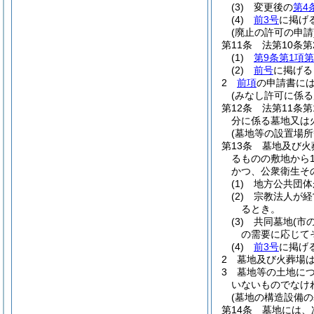
(3)
変更後の
第4
(4)
前3号
に掲げ
(廃止の許可の申請
第11条
法第10条
(1)
第9条第1項第
(2)
前号
に掲げる
2
前項
の申請書に
(みなし許可に係る
第12条
法第11条
分に係る墓地又は
(墓地等の設置場所
第13条
墓地及び火
るものの敷地から
かつ、公衆衛生そ
(1)
地方公共団体
(2)
宗教法人が経
るとき。
(3)
共同墓地
(市
の需要に応じて
(4)
前3号
に掲げ
2
墓地及び火葬場
3
墓地等の土地に
いないものでなけ
(墓地の構造設備の
第14条
墓地には、