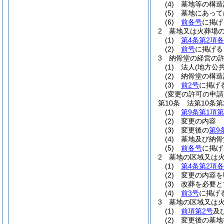
(4)
墓地等の構造
(5)
墓地にあって
(6)
前各号
に掲げ
2
墓地又は火葬場
(1)
第4条第2項
(2)
前号
に掲げる
3
納骨堂の経営の
(1)
法人
(地方公
(2)
納骨堂の構造
(3)
前2号
に掲げ
(変更の許可の申請
第10条
法第10条
(1)
第9条第1項第
(2)
変更の内容
(3)
変更後の
第9
(4)
墓地及び納骨
(5)
前各号
に掲げ
2
墓地の区域又は
(1)
第4条第2項
(2)
変更の内容を
(3)
改葬を必要と
(4)
前3号
に掲げ
3
墓地の区域又は
(1)
前項第2号
及
(2)
変更後の墓地