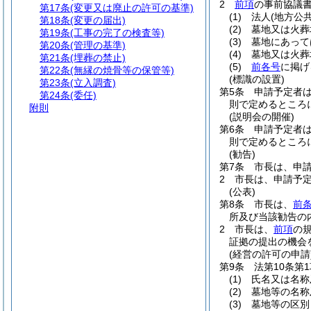
2
前項
の事前協議
第17条
(変更又は廃止の許可の基準)
(1)
法人
(地方公
第18条
(変更の届出)
(2)
墓地又は火葬
第19条
(工事の完了の検査等)
(3)
墓地にあって
第20条
(管理の基準)
(4)
墓地又は火葬
第21条
(埋葬の禁止)
(5)
前各号
に掲げ
第22条
(無縁の焼骨等の保管等)
(標識の設置)
第23条
(立入調査)
第5条
申請予定者
第24条
(委任)
則で定めるところ
附則
(説明会の開催)
第6条
申請予定者
則で定めるところ
(勧告)
第7条
市長は、申
2
市長は、申請予
(公表)
第8条
市長は、
前条
所及び当該勧告の
2
市長は、
前項
の
証拠の提出の機会
(経営の許可の申請
第9条
法第10条
(1)
氏名又は名称
(2)
墓地等の名称
(3)
墓地等の区別