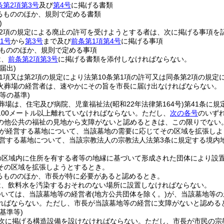
条第2項第3号
及び
第4号
に掲げる書類
るもののほか、規則で定める書類
)
第2項の規定による廃止の許可を受けようとする者は、次に掲げる事項を
1号
から
第3号
まで及び
前条第1項第4号
に掲げる事項
もののほか、規則で定める事項
は、
前条第2項第3号
に掲げる書類を添付しなければならない。
届出)
第1項又は第2項の規定により法第10条第1項の許可又は同条第2項の規
火葬場の経営者は、速やかにその旨を市長に届け出なければならない。
等の基準)
葬場は、住宅及び病院、児童福祉法
(昭和22年法律第164号)
第41条に
100メートル以上離れていなければならない。
ただし、
次の各号
のいず
の他公共の福祉の見地から支障がないと認めるときは、この限りでない
が経営する墓地について、当該墓地の需要に応じてその区域を拡張しよ
営する墓地について、当該宗教法人の宗教法人法第3条に規定する境内
の区域内に住所を有する者等の地縁に基づいて形成された団体により設
その区域を拡張しようとするとき。
るもののほか、市長が特に必要があると認めるとき。
は、飲料水を汚染するおそれのない場所に設置しなければならない。
ついては、当該墓地等の経営者
(地方公共団体を除く。)
が、当該墓地等の
ればならない。
ただし、市長が当該墓地等の経営に支障がないと認める
基準等)
次に掲げる構造設備を設けなければならない。
ただし、市長が市民の宗