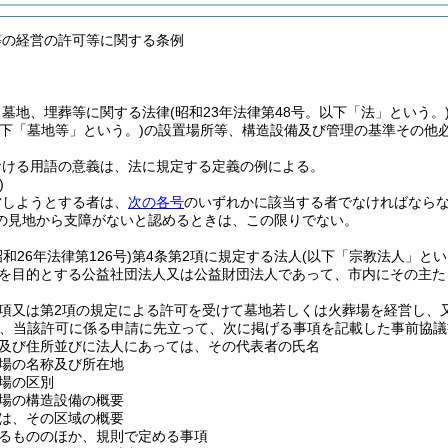
等の経営の許可等に関する条例
、墓地、埋葬等に関する法律
(昭和23年法律第48号。以下「法」という。
以下「墓地等」という。)
の設置場所等、構造設備及び管理の基準その他
おける用語の意義は、法に規定する定義の例による。
)
営しようとする者は、
次の各号
のいずれかに該当する者でなければなら
の見地から支障がないと認めるときは、この限りでない。
昭和26年法律第126号)
第4条第2項に規定する法人
(以下「宗教法人」とい
を目的とする公益社団法人又は公益財団法人であって、市内にその主た
1項又は第2項の規定による許可を受けて墓地若しくは火葬場を経営し
、当該許可に係る申請に先立って、次に掲げる事項を記載した事前協議
及び住所並びに法人にあっては、その代表者の氏名
場の名称及び所在地
場の区別
場の構造設備の概要
は、その区域の概要
るもののほか、規則で定める事項