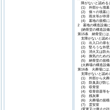
障がないと認める
(1)
外部から墳墓
(2)
個々の墳墓に
(3)
雨水等が停滞
(4)
墓地の規模に
2
墓地の構造設備
(納骨堂の構造設備
第15条
納骨堂には
支障がないと認め
(1)
出入口の扉を
(2)
堅ろうな外壁
(3)
消火又は防火
(4)
換気のための
(5)
納骨堂の規模
(火葬場の構造設備
第16条
火葬場には
支障がないと認め
(1)
外部から火葬
(2)
防臭及び防じ
(3)
収骨室
(4)
収骨容器等を
(5)
残灰庫
(6)
火葬場の規模
(7)
霊安室
(変更又は廃止の許