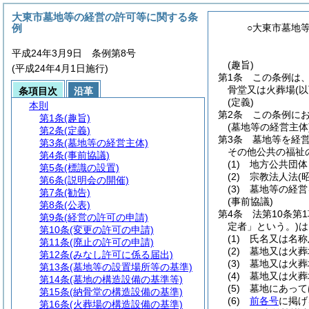
大東市墓地等の経営の許可等に関する条
例
○大東市墓地
平成24年3月9日 条例第8号
(趣旨)
(平成24年4月1日施行)
第1条
この条例は
骨堂又は火葬場
(
条項目次
沿革
(定義)
本則
第2条
この条例に
第1条
(趣旨)
(墓地等の経営主体
第2条
(定義)
第3条
墓地等を経
第3条
(墓地等の経営主体)
その他公共の福祉
第4条
(事前協議)
(1)
地方公共団体
第5条
(標識の設置)
(2)
宗教法人法
(
第6条
(説明会の開催)
(3)
墓地等の経営
第7条
(勧告)
(事前協議)
第8条
(公表)
第4条
法第10条第
第9条
(経営の許可の申請)
定者」という。)
は
第10条
(変更の許可の申請)
(1)
氏名又は名称
第11条
(廃止の許可の申請)
(2)
墓地又は火葬
第12条
(みなし許可に係る届出)
(3)
墓地又は火葬
第13条
(墓地等の設置場所等の基準)
(4)
墓地又は火葬
第14条
(墓地の構造設備の基準等)
(5)
墓地にあって
第15条
(納骨堂の構造設備の基準)
(6)
前各号
に掲げ
第16条
(火葬場の構造設備の基準)