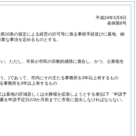
平成24年3月9日
条例第8号
)
第10条の規定による経営の許可等に係る事前手続並びに墓地、納
必要な事項を定めるものとする。
ない。
ただし、市長が市民の宗教的感情に適合し、かつ、公衆衛生
う。)
であって、市内にその主たる事務所を3年以上有するもの
る事務所を3年以上有するもの
、又は墓地の区域若しくは火葬場を拡張しようとする者
(以下「申請予
書を申請予定日の3か月前までに市長に提出しなければならない。