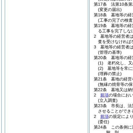
第17条
法第10条
(変更の届出)
第18条
墓地等の経
(工事の完了の検査
第19条
墓地等の経
る工事を完了しな
2
墓地等の経営者は
査を受けなければ
3
墓地等の経営者
(管理の基準)
第20条
墓地等の経
(1)
老朽化し、又
(2)
墓地等を常に
(埋葬の禁止)
第21条
墓地の経営
(無縁の焼骨等の保
第22条
墓地又は納
2
前項
の場合にお
(立入調査)
第23条
市長は、法
させることができ
2
前項
の規定によ
(委任)
第24条
この条例に
附
則