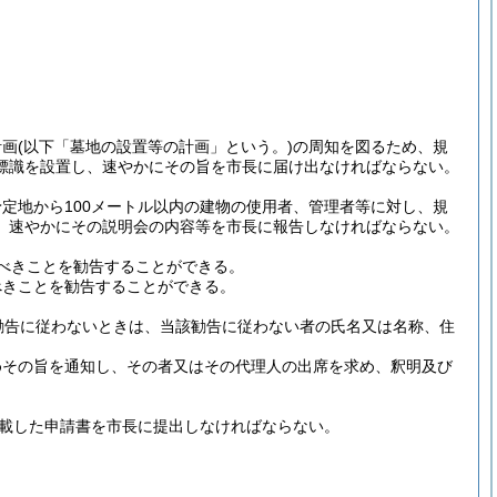
計画
(以下「墓地の設置等の計画」という。)
の周知を図るため、規
標識を設置し、速やかにその旨を市長に届け出なければならない。
定地から100メートル以内の建物の使用者、管理者等に対し、規
、速やかにその説明会の内容等を市長に報告しなければならない。
べきことを勧告することができる。
べきことを勧告することができる。
勧告に従わないときは、当該勧告に従わない者の氏名又は名称、住
めその旨を通知し、その者又はその代理人の出席を求め、釈明及び
記載した申請書を市長に提出しなければならない。