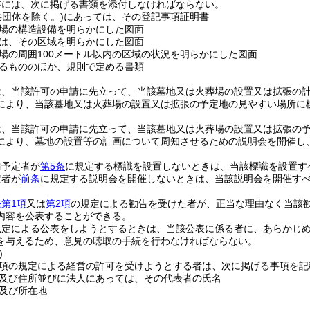
書には、次に掲げる書類を添付しなければならない。
共団体を除く。)
にあっては、その登記事項証明書
場の構造設備を明らかにした図面
は、その区域を明らかにした図面
場の周囲100メートル以内の区域の状況を明らかにした図面
るもののほか、規則で定める書類
は、当該許可の申請に先立って、当該墓地又は火葬場の設置又は拡張の
により、当該墓地又は火葬場の設置又は拡張の予定地の見やすい場所に
は、当該許可の申請に先立って、当該墓地又は火葬場の設置又は拡張の予
により、墓地の設置等の計画について周知させるための説明会を開催し
請予定者が
第5条
に規定する標識を設置しないときは、当該標識を設置す
定者が
前条
に規定する説明会を開催しないときは、当該説明会を開催す
第1項
又は
第2項
の規定による勧告を受けた者が、正当な理由なく当該
内容を公表することができる。
規定による公表をしようとするときは、当該公表に係る者に、あらかじ
を与えるため、意見の聴取の手続を行わなければならない。
)
第1項の規定による経営の許可を受けようとする者は、次に掲げる事項を
及び住所並びに法人にあっては、その代表者の氏名
及び所在地