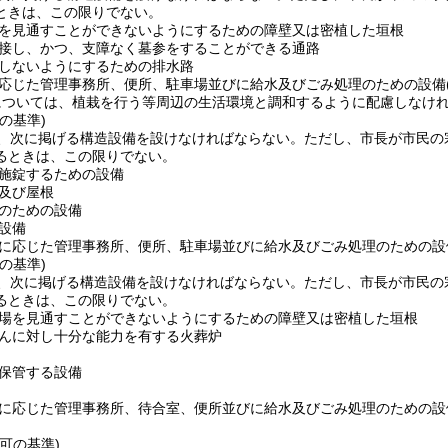
ときは、この限りでない。
を見通すことができないようにするための障壁又は密植した垣根
接し、かつ、支障なく墓参をすることができる通路
しないようにするための排水路
応じた管理事務所、便所、駐車場並びに給水及びごみ処理のための設備
については、植栽を行う等周辺の生活環境と調和するように配慮しなけ
の基準)
、次に掲げる構造設備を設けなければならない。
ただし、市長が市民の
るときは、この限りでない。
施錠するための設備
及び屋根
のための設備
設備
に応じた管理事務所、便所、駐車場並びに給水及びごみ処理のための設
の基準)
、次に掲げる構造設備を設けなければならない。
ただし、市長が市民の
るときは、この限りでない。
場を見通すことができないようにするための障壁又は密植した垣根
んに対し十分な能力を有する火葬炉
保管する設備
に応じた管理事務所、待合室、便所並びに給水及びごみ処理のための設
可の基準)