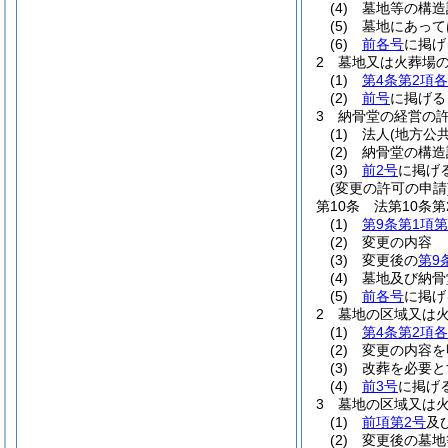
(4)
墓地等の構造
(5)
墓地にあって
(6)
前各号
に掲げ
2
墓地又は火葬場
(1)
第4条第2項
(2)
前号
に掲げる
3
納骨堂の経営の
(1)
法人
(地方公
(2)
納骨堂の構造
(3)
前2号
に掲げ
(変更の許可の申請
第10条
法第10条
(1)
第9条第1項第
(2)
変更の内容
(3)
変更後の
第9
(4)
墓地及び納骨
(5)
前各号
に掲げ
2
墓地の区域又は
(1)
第4条第2項
(2)
変更の内容を
(3)
改葬を必要と
(4)
前3号
に掲げ
3
墓地の区域又は
(1)
前項第2号
及
(2)
変更後の墓地