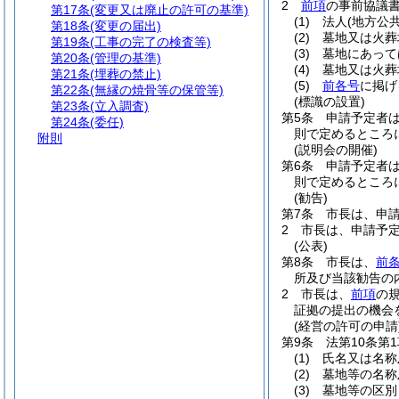
2
前項
の事前協議
第17条
(変更又は廃止の許可の基準)
(1)
法人
(地方公
第18条
(変更の届出)
(2)
墓地又は火葬
第19条
(工事の完了の検査等)
(3)
墓地にあって
第20条
(管理の基準)
(4)
墓地又は火葬
第21条
(埋葬の禁止)
(5)
前各号
に掲げ
第22条
(無縁の焼骨等の保管等)
(標識の設置)
第23条
(立入調査)
第5条
申請予定者
第24条
(委任)
則で定めるところ
附則
(説明会の開催)
第6条
申請予定者
則で定めるところ
(勧告)
第7条
市長は、申
2
市長は、申請予
(公表)
第8条
市長は、
前条
所及び当該勧告の
2
市長は、
前項
の
証拠の提出の機会
(経営の許可の申請
第9条
法第10条
(1)
氏名又は名称
(2)
墓地等の名称
(3)
墓地等の区別