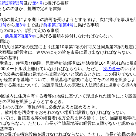
条第2項第3号
及び
第4号
に掲げる書類
るもののほか、規則で定める書類
)
第2項の規定による廃止の許可を受けようとする者は、次に掲げる事項を
1号
から
第3号
まで及び
前条第1項第4号
に掲げる事項
もののほか、規則で定める事項
は、
前条第2項第3号
に掲げる書類を添付しなければならない。
届出)
第1項又は第2項の規定により法第10条第1項の許可又は同条第2項の規
火葬場の経営者は、速やかにその旨を市長に届け出なければならない。
等の基準)
葬場は、住宅及び病院、児童福祉法
(昭和22年法律第164号)
第41条に
100メートル以上離れていなければならない。
ただし、
次の各号
のいず
の他公共の福祉の見地から支障がないと認めるときは、この限りでない
が経営する墓地について、当該墓地の需要に応じてその区域を拡張しよ
営する墓地について、当該宗教法人の宗教法人法第3条に規定する境内
の区域内に住所を有する者等の地縁に基づいて形成された団体により設
その区域を拡張しようとするとき。
るもののほか、市長が特に必要があると認めるとき。
は、飲料水を汚染するおそれのない場所に設置しなければならない。
ついては、当該墓地等の経営者
(地方公共団体を除く。)
が、当該墓地等の
ればならない。
ただし、市長が当該墓地等の経営に支障がないと認める
基準等)
次に掲げる構造設備を設けなければならない。
ただし、市長が市民の宗