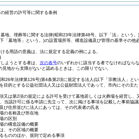
等の経営の許可等に関する条例
、墓地、埋葬等に関する法律
(昭和23年法律第48号。以下「法」という。
以下「墓地等」という。)
の設置場所等、構造設備及び管理の基準その他
おける用語の意義は、法に規定する定義の例による。
)
営しようとする者は、
次の各号
のいずれかに該当する者でなければなら
の見地から支障がないと認めるときは、この限りでない。
昭和26年法律第126号)
第4条第2項に規定する法人
(以下「宗教法人」とい
を目的とする公益社団法人又は公益財団法人であって、市内にその主た
1項又は第2項の規定による許可を受けて墓地若しくは火葬場を経営し
、当該許可に係る申請に先立って、次に掲げる事項を記載した事前協議
及び住所並びに法人にあっては、その代表者の氏名
場の名称及び所在地
場の区別
場の構造設備の概要
は、その区域の概要
るもののほか、規則で定める事項