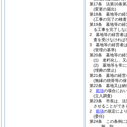
第17条
法第10条
(変更の届出)
第18条
墓地等の経
(工事の完了の検査
第19条
墓地等の経
る工事を完了しな
2
墓地等の経営者は
査を受けなければ
3
墓地等の経営者
(管理の基準)
第20条
墓地等の経
(1)
老朽化し、又
(2)
墓地等を常に
(埋葬の禁止)
第21条
墓地の経営
(無縁の焼骨等の保
第22条
墓地又は納
2
前項
の場合にお
(立入調査)
第23条
市長は、法
させることができ
2
前項
の規定によ
(委任)
第24条
この条例に
附
則