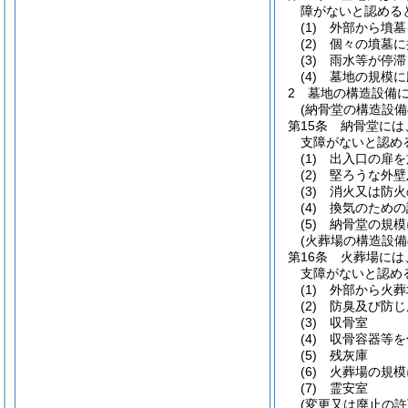
障がないと認める
(1)
外部から墳墓
(2)
個々の墳墓に
(3)
雨水等が停滞
(4)
墓地の規模に
2
墓地の構造設備
(納骨堂の構造設備
第15条
納骨堂には
支障がないと認め
(1)
出入口の扉を
(2)
堅ろうな外壁
(3)
消火又は防火
(4)
換気のための
(5)
納骨堂の規模
(火葬場の構造設備
第16条
火葬場には
支障がないと認め
(1)
外部から火葬
(2)
防臭及び防じ
(3)
収骨室
(4)
収骨容器等を
(5)
残灰庫
(6)
火葬場の規模
(7)
霊安室
(変更又は廃止の許