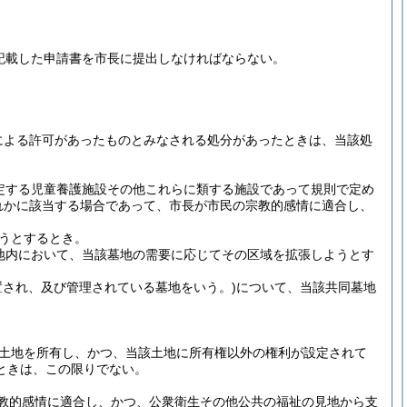
記載した申請書を市長に提出しなければならない。
定による許可があったものとみなされる処分があったときは、当該処
規定する児童養護施設その他これらに類する施設であって規則で定め
れかに該当する場合であって、市長が市民の宗教的感情に適合し、
。
うとするとき。
地内において、当該墓地の需要に応じてその区域を拡張しようとす
置され、及び管理されている墓地をいう。)
について、当該共同墓地
土地を所有し、かつ、当該土地に所有権以外の権利が設定されて
ときは、この限りでない。
教的感情に適合し、かつ、公衆衛生その他公共の福祉の見地から支