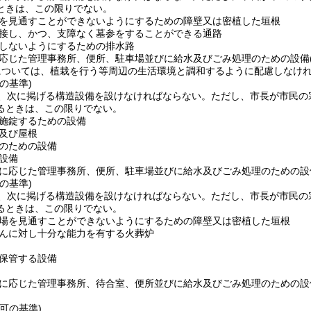
ときは、この限りでない。
を見通すことができないようにするための障壁又は密植した垣根
接し、かつ、支障なく墓参をすることができる通路
しないようにするための排水路
応じた管理事務所、便所、駐車場並びに給水及びごみ処理のための設備
については、植栽を行う等周辺の生活環境と調和するように配慮しなけ
の基準)
、次に掲げる構造設備を設けなければならない。
ただし、市長が市民の
るときは、この限りでない。
施錠するための設備
及び屋根
のための設備
設備
に応じた管理事務所、便所、駐車場並びに給水及びごみ処理のための設
の基準)
、次に掲げる構造設備を設けなければならない。
ただし、市長が市民の
るときは、この限りでない。
場を見通すことができないようにするための障壁又は密植した垣根
んに対し十分な能力を有する火葬炉
保管する設備
に応じた管理事務所、待合室、便所並びに給水及びごみ処理のための設
可の基準)