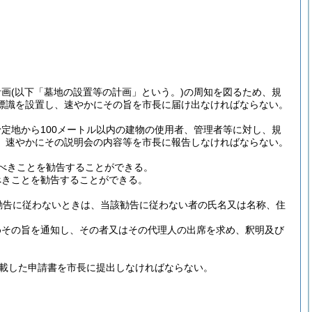
計画
(以下「墓地の設置等の計画」という。)
の周知を図るため、規
標識を設置し、速やかにその旨を市長に届け出なければならない。
定地から100メートル以内の建物の使用者、管理者等に対し、規
、速やかにその説明会の内容等を市長に報告しなければならない。
べきことを勧告することができる。
べきことを勧告することができる。
勧告に従わないときは、当該勧告に従わない者の氏名又は名称、住
めその旨を通知し、その者又はその代理人の出席を求め、釈明及び
記載した申請書を市長に提出しなければならない。