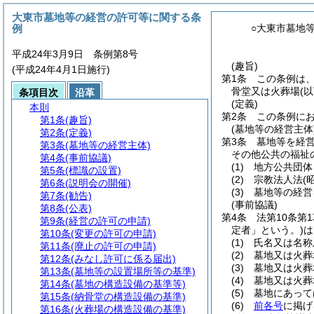
大東市墓地等の経営の許可等に関する条
例
○大東市墓地
平成24年3月9日 条例第8号
(趣旨)
(平成24年4月1日施行)
第1条
この条例は
骨堂又は火葬場
(
条項目次
沿革
(定義)
本則
第2条
この条例に
第1条
(趣旨)
(墓地等の経営主体
第2条
(定義)
第3条
墓地等を経
第3条
(墓地等の経営主体)
その他公共の福祉
第4条
(事前協議)
(1)
地方公共団体
第5条
(標識の設置)
(2)
宗教法人法
(
第6条
(説明会の開催)
(3)
墓地等の経営
第7条
(勧告)
(事前協議)
第8条
(公表)
第4条
法第10条第
第9条
(経営の許可の申請)
定者」という。)
は
第10条
(変更の許可の申請)
(1)
氏名又は名称
第11条
(廃止の許可の申請)
(2)
墓地又は火葬
第12条
(みなし許可に係る届出)
(3)
墓地又は火葬
第13条
(墓地等の設置場所等の基準)
(4)
墓地又は火葬
第14条
(墓地の構造設備の基準等)
(5)
墓地にあって
第15条
(納骨堂の構造設備の基準)
(6)
前各号
に掲げ
第16条
(火葬場の構造設備の基準)