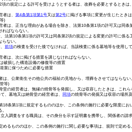
第2項の規定による許可を受けようとする者は、改葬を必要とするときは
営者は、
第4条第1項第1号
又は
第2号
に掲げる事項に変更が生じたときは
等)
営者は、正当な理由がある場合を除き、法第10条第1項の許可又は同条
ければならない。
、法第10条第1項の許可又は同条第2項の規定による変更の許可に係
ならない。
は、
前項
の検査を受けた後でなければ、当該検査に係る墓地等を使用し
営者は、次に掲げる措置を講じなければならない。
は破損した構造設備の修復等の措置
清潔に保つために必要な措置
者は、公衆衛生その他公共の福祉の見地から、埋葬をさせてはならない
管等)
骨堂の経営者は、無縁の焼骨等を発掘し、又は収容したときは、これら
いて、墓地又は納骨堂の経営者は、
同項
の焼骨等の発掘又は収容の場所
第18条第1項に規定するもののほか、この条例の施行に必要な限度にお
る。
り立入調査をする職員は、その身分を示す証明書を携帯し、関係者の請
定めるもののほか、この条例の施行に関し必要な事項は、規則で定める