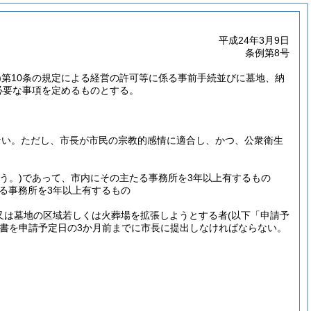
平成24年3月9日
条例第8号
)
第10条の規定による経営の許可等に係る事前手続並びに墓地、納
必要な事項を定めるものとする。
ない。
ただし、市長が市民の宗教的感情に適合し、かつ、公衆衛生
う。)
であって、市内にその主たる事務所を3年以上有するもの
る事務所を3年以上有するもの
、又は墓地の区域若しくは火葬場を拡張しようとする者
(以下「申請予
書を申請予定日の3か月前までに市長に提出しなければならない。