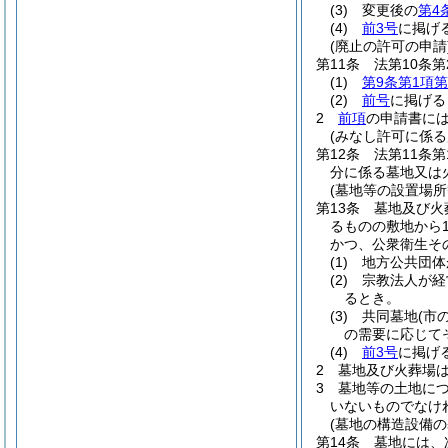
(3)
変更後の
第4
(4)
前3号
に掲げ
(廃止の許可の申請
第11条
法第10条
(1)
第9条第1項第
(2)
前号
に掲げる
2
前項
の申請書に
(みなし許可に係る
第12条
法第11条
分に係る墓地又は
(墓地等の設置場所
第13条
墓地及び火
るものの敷地から
かつ、公衆衛生そ
(1)
地方公共団体
(2)
宗教法人が経
るとき。
(3)
共同墓地
(市
の需要に応じて
(4)
前3号
に掲げ
2
墓地及び火葬場
3
墓地等の土地に
いないものでなけ
(墓地の構造設備の
第14条
墓地には、