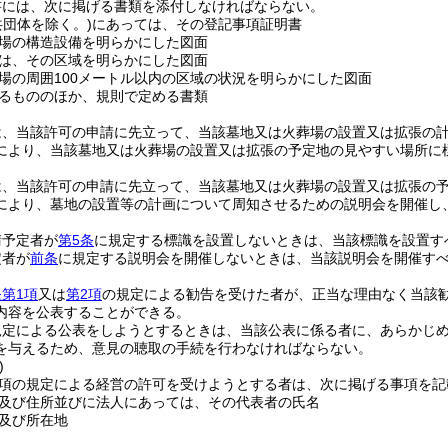
書には、次に掲げる書類を添付しなければならない。
共団体を除く。)
にあっては、その登記事項証明書
場の構造設備を明らかにした図面
は、その区域を明らかにした図面
場の周囲100メートル以内の区域の状況を明らかにした図面
るもののほか、規則で定める書類
は、当該許可の申請に先立って、当該墓地又は火葬場の設置又は拡張の
により、当該墓地又は火葬場の設置又は拡張の予定地の見やすい場所に
は、当該許可の申請に先立って、当該墓地又は火葬場の設置又は拡張の予
により、墓地の設置等の計画について周知させるための説明会を開催し
請予定者が
第5条
に規定する標識を設置しないときは、当該標識を設置す
定者が
前条
に規定する説明会を開催しないときは、当該説明会を開催す
第1項
又は
第2項
の規定による勧告を受けた者が、正当な理由なく当該
内容を公表することができる。
規定による公表をしようとするときは、当該公表に係る者に、あらかじ
を与えるため、意見の聴取の手続を行わなければならない。
)
第1項の規定による経営の許可を受けようとする者は、次に掲げる事項を
及び住所並びに法人にあっては、その代表者の氏名
及び所在地