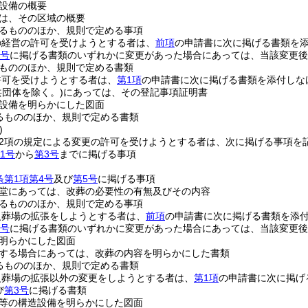
設備の概要
は、その区域の概要
るもののほか、規則で定める事項
の経営の許可を受けようとする者は、
前項
の申請書に次に掲げる書類を
各号
に掲げる書類のいずれかに変更があった場合にあっては、当該変更後
もののほか、規則で定める書類
許可を受けようとする者は、
第1項
の申請書に次に掲げる書類を添付しな
共団体を除く。)
にあっては、その登記事項証明書
設備を明らかにした図面
るもののほか、規則で定める書類
)
第2項の規定による変更の許可を受けようとする者は、次に掲げる事項を
1号
から
第3号
までに掲げる事項
条第1項第4号
及び
第5号
に掲げる事項
堂にあっては、改葬の必要性の有無及びその内容
るもののほか、規則で定める事項
火葬場の拡張をしようとする者は、
前項
の申請書に次に掲げる書類を添
各号
に掲げる書類のいずれかに変更があった場合にあっては、当該変更後
明らかにした図面
する場合にあっては、改葬の内容を明らかにした書類
るもののほか、規則で定める書類
火葬場の拡張以外の変更をしようとする者は、
第1項
の申請書に次に掲げ
び
第3号
に掲げる書類
等の構造設備を明らかにした図面