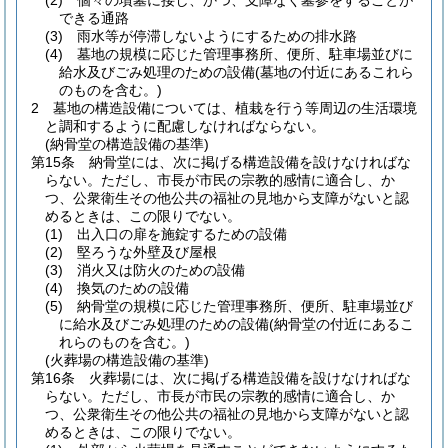
(2)
個々の墳墓に接し、かつ、支障なく墓参をすることが
できる通路
(3)
雨水等が停滞しないようにするための排水路
(4)
墓地の規模に応じた管理事務所、便所、駐車場並びに
給水及びごみ処理のための設備
(墓地の付近にあるこれら
のものを含む。)
2
墓地の構造設備については、植栽を行う等周辺の生活環境
と調和するように配慮しなければならない。
(納骨堂の構造設備の基準)
第15条
納骨堂には、次に掲げる構造設備を設けなければな
らない。
ただし、市長が市民の宗教的感情に適合し、か
つ、公衆衛生その他公共の福祉の見地から支障がないと認
めるときは、この限りでない。
(1)
出入口の扉を施錠するための設備
(2)
堅ろうな外壁及び屋根
(3)
消火又は防火のための設備
(4)
換気のための設備
(5)
納骨堂の規模に応じた管理事務所、便所、駐車場並び
に給水及びごみ処理のための設備
(納骨堂の付近にあるこ
れらのものを含む。)
(火葬場の構造設備の基準)
第16条
火葬場には、次に掲げる構造設備を設けなければな
らない。
ただし、市長が市民の宗教的感情に適合し、か
つ、公衆衛生その他公共の福祉の見地から支障がないと認
めるときは、この限りでない。