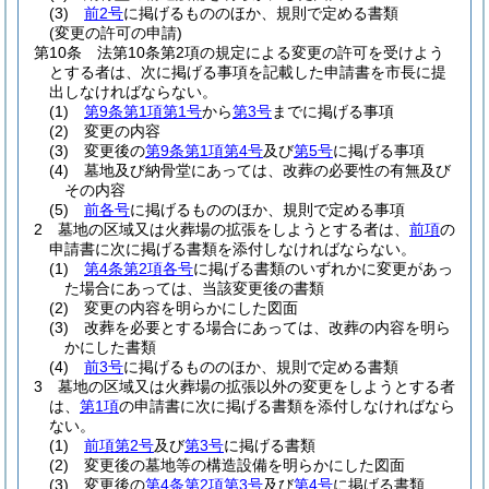
(3)
前2号
に掲げるもののほか、規則で定める書類
(変更の許可の申請)
第10条
法第10条第2項の規定による変更の許可を受けよう
とする者は、次に掲げる事項を記載した申請書を市長に提
出しなければならない。
(1)
第9条第1項第1号
から
第3号
までに掲げる事項
(2)
変更の内容
(3)
変更後の
第9条第1項第4号
及び
第5号
に掲げる事項
(4)
墓地及び納骨堂にあっては、改葬の必要性の有無及び
その内容
(5)
前各号
に掲げるもののほか、規則で定める事項
2
墓地の区域又は火葬場の拡張をしようとする者は、
前項
の
申請書に次に掲げる書類を添付しなければならない。
(1)
第4条第2項各号
に掲げる書類のいずれかに変更があっ
た場合にあっては、当該変更後の書類
(2)
変更の内容を明らかにした図面
(3)
改葬を必要とする場合にあっては、改葬の内容を明ら
かにした書類
(4)
前3号
に掲げるもののほか、規則で定める書類
3
墓地の区域又は火葬場の拡張以外の変更をしようとする者
は、
第1項
の申請書に次に掲げる書類を添付しなければなら
ない。
(1)
前項第2号
及び
第3号
に掲げる書類
(2)
変更後の墓地等の構造設備を明らかにした図面
(3)
変更後の
第4条第2項第3号
及び
第4号
に掲げる書類