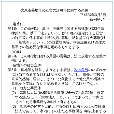
○大東市墓地等の経営の許可等に関する条例
平成24年3月9日
条例第8号
(趣旨)
第1条
この条例は、墓地、埋葬等に関する法律
(昭和23年法
律第48号。以下「法」という。)
第10条の規定による経営
の許可等に係る事前手続並びに墓地、納骨堂又は火葬場
(以
下「墓地等」という。)
の設置場所等、構造設備及び管理の
基準その他必要な事項を定めるものとする。
(定義)
第2条
この条例における用語の意義は、法に規定する定義の
例による。
(墓地等の経営主体)
第3条
墓地等を経営しようとする者は、
次の各号
のいずれか
に該当する者でなければならない。
ただし、市長が市民の
宗教的感情に適合し、かつ、公衆衛生その他公共の福祉の
見地から支障がないと認めるときは、この限りでない。
(1)
地方公共団体
(2)
宗教法人法
(昭和26年法律第126号)
第4条第2項に規定
する法人
(以下「宗教法人」という。)
であって、市内に
その主たる事務所を3年以上有するもの
(3)
墓地等の経営を目的とする公益社団法人又は公益財団
法人であって、市内にその主たる事務所を3年以上有する