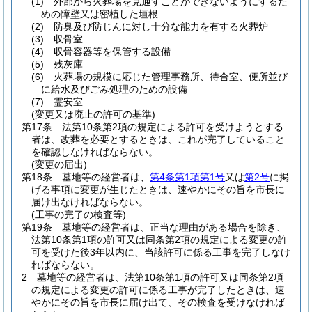
(1)
外部から火葬場を見通すことができないようにするた
めの障壁又は密植した垣根
(2)
防臭及び防じんに対し十分な能力を有する火葬炉
(3)
収骨室
(4)
収骨容器等を保管する設備
(5)
残灰庫
(6)
火葬場の規模に応じた管理事務所、待合室、便所並び
に給水及びごみ処理のための設備
(7)
霊安室
(変更又は廃止の許可の基準)
第17条
法第10条第2項の規定による許可を受けようとする
者は、改葬を必要とするときは、これが完了していること
を確認しなければならない。
(変更の届出)
第18条
墓地等の経営者は、
第4条第1項第1号
又は
第2号
に掲
げる事項に変更が生じたときは、速やかにその旨を市長に
届け出なければならない。
(工事の完了の検査等)
第19条
墓地等の経営者は、正当な理由がある場合を除き、
法第10条第1項の許可又は同条第2項の規定による変更の許
可を受けた後3年以内に、当該許可に係る工事を完了しなけ
ればならない。
2
墓地等の経営者は、法第10条第1項の許可又は同条第2項
の規定による変更の許可に係る工事が完了したときは、速
やかにその旨を市長に届け出て、その検査を受けなければ