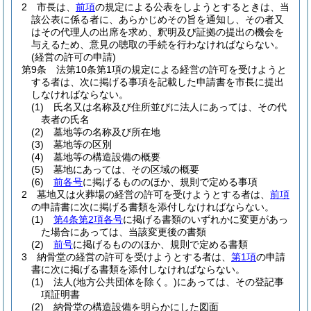
2
市長は、
前項
の規定による公表をしようとするときは、当
該公表に係る者に、あらかじめその旨を通知し、その者又
はその代理人の出席を求め、釈明及び証拠の提出の機会を
与えるため、意見の聴取の手続を行わなければならない。
(経営の許可の申請)
第9条
法第10条第1項の規定による経営の許可を受けようと
する者は、次に掲げる事項を記載した申請書を市長に提出
しなければならない。
(1)
氏名又は名称及び住所並びに法人にあっては、その代
表者の氏名
(2)
墓地等の名称及び所在地
(3)
墓地等の区別
(4)
墓地等の構造設備の概要
(5)
墓地にあっては、その区域の概要
(6)
前各号
に掲げるもののほか、規則で定める事項
2
墓地又は火葬場の経営の許可を受けようとする者は、
前項
の申請書に次に掲げる書類を添付しなければならない。
(1)
第4条第2項各号
に掲げる書類のいずれかに変更があっ
た場合にあっては、当該変更後の書類
(2)
前号
に掲げるもののほか、規則で定める書類
3
納骨堂の経営の許可を受けようとする者は、
第1項
の申請
書に次に掲げる書類を添付しなければならない。
(1)
法人
(地方公共団体を除く。)
にあっては、その登記事
項証明書
(2)
納骨堂の構造設備を明らかにした図面