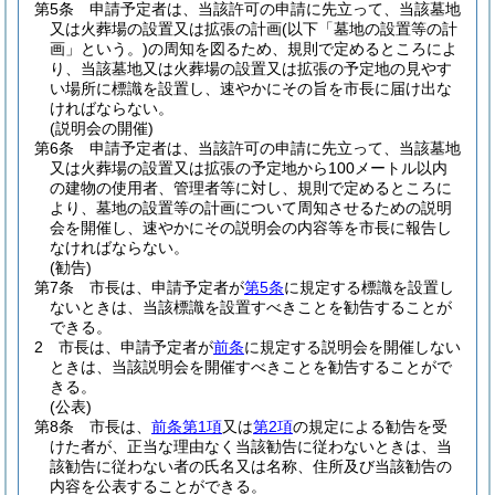
第5条
申請予定者は、当該許可の申請に先立って、当該墓地
又は火葬場の設置又は拡張の計画
(以下「墓地の設置等の計
画」という。)
の周知を図るため、規則で定めるところによ
り、当該墓地又は火葬場の設置又は拡張の予定地の見やす
い場所に標識を設置し、速やかにその旨を市長に届け出な
ければならない。
(説明会の開催)
第6条
申請予定者は、当該許可の申請に先立って、当該墓地
又は火葬場の設置又は拡張の予定地から100メートル以内
の建物の使用者、管理者等に対し、規則で定めるところに
より、墓地の設置等の計画について周知させるための説明
会を開催し、速やかにその説明会の内容等を市長に報告し
なければならない。
(勧告)
第7条
市長は、申請予定者が
第5条
に規定する標識を設置し
ないときは、当該標識を設置すべきことを勧告することが
できる。
2
市長は、申請予定者が
前条
に規定する説明会を開催しない
ときは、当該説明会を開催すべきことを勧告することがで
きる。
(公表)
第8条
市長は、
前条第1項
又は
第2項
の規定による勧告を受
けた者が、正当な理由なく当該勧告に従わないときは、当
該勧告に従わない者の氏名又は名称、住所及び当該勧告の
内容を公表することができる。