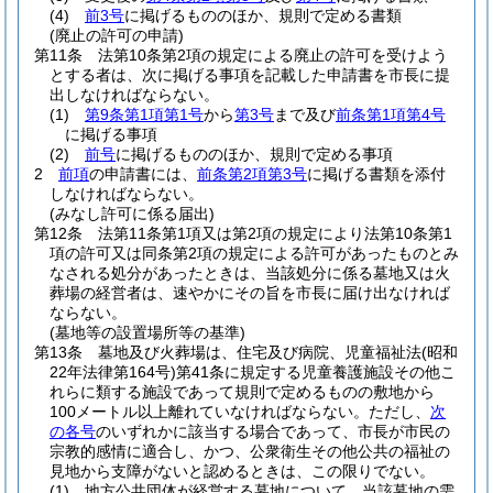
(4)
前3号
に掲げるもののほか、規則で定める書類
(廃止の許可の申請)
第11条
法第10条第2項の規定による廃止の許可を受けよう
とする者は、次に掲げる事項を記載した申請書を市長に提
出しなければならない。
(1)
第9条第1項第1号
から
第3号
まで及び
前条第1項第4号
に掲げる事項
(2)
前号
に掲げるもののほか、規則で定める事項
2
前項
の申請書には、
前条第2項第3号
に掲げる書類を添付
しなければならない。
(みなし許可に係る届出)
第12条
法第11条第1項又は第2項の規定により法第10条第1
項の許可又は同条第2項の規定による許可があったものとみ
なされる処分があったときは、当該処分に係る墓地又は火
葬場の経営者は、速やかにその旨を市長に届け出なければ
ならない。
(墓地等の設置場所等の基準)
第13条
墓地及び火葬場は、住宅及び病院、児童福祉法
(昭和
22年法律第164号)
第41条に規定する児童養護施設その他こ
れらに類する施設であって規則で定めるものの敷地から
100メートル以上離れていなければならない。
ただし、
次
の各号
のいずれかに該当する場合であって、市長が市民の
宗教的感情に適合し、かつ、公衆衛生その他公共の福祉の
見地から支障がないと認めるときは、この限りでない。
(1)
地方公共団体が経営する墓地について、当該墓地の需