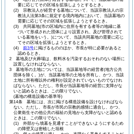
要に応じてその区域を拡張しようとするとき。
(2)
宗教法人が経営する墓地について、当該宗教法人の宗
教法人法第3条に規定する境内地内において、当該墓地の
需要に応じてその区域を拡張しようとするとき。
(3)
共同墓地
(市の区域内に住所を有する者等の地縁に基
づいて形成された団体により設置され、及び管理されて
いる墓地をいう。)
について、当該共同墓地の需要に応じ
てその区域を拡張しようとするとき。
(4)
前3号
に掲げるもののほか、市長が特に必要があると
認めるとき。
2
墓地及び火葬場は、飲料水を汚染するおそれのない場所に
設置しなければならない。
3
墓地等の土地については、当該墓地等の経営者
(地方公共
団体を除く。)
が、当該墓地等の土地を所有し、かつ、当該
土地に所有権以外の権利が設定されていないものでなけれ
ばならない。
ただし、市長が当該墓地等の経営に支障がな
いと認めるときは、この限りでない。
(墓地の構造設備の基準等)
第14条
墓地には、次に掲げる構造設備を設けなければなら
ない。
ただし、市長が市民の宗教的感情に適合し、かつ、
公衆衛生その他公共の福祉の見地から支障がないと認める
ときは、この限りでない。
(1)
外部から墳墓を見通すことができないようにするため
の障壁又は密植した垣根