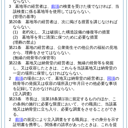
ならない。
3
墓地等の経営者は、
前項
の検査を受けた後でなければ、当
該検査に係る墓地等を使用してはならない。
(管理の基準)
第20条
墓地等の経営者は、次に掲げる措置を講じなければ
ならない。
(1)
老朽化し、又は破損した構造設備の修復等の措置
(2)
墓地等を常に清潔に保つために必要な措置
(埋葬の禁止)
第21条
墓地の経営者は、公衆衛生その他公共の福祉の見地
から、埋葬をさせてはならない。
(無縁の焼骨等の保管等)
第22条
墓地又は納骨堂の経営者は、無縁の焼骨等を発掘
し、又は収容したときは、これらを当該墓地又は納骨堂の
一定の場所に保管しなければならない。
2
前項
の場合において、墓地又は納骨堂の経営者は、
同項
の
焼骨等の発掘又は収容の場所及び年月日その他必要な事項
を記録しておかなければならない。
(立入調査)
第23条
市長は、法第18条第1項に規定するもののほか、こ
の条例の施行に必要な限度において、その職員に、当該墓
地又は納骨堂に立ち入り、必要な調査をさせることができ
る。
2
前項
の規定により立入調査をする職員は、その身分を示す
証明書を携帯し、関係者の請求があったときは、これを提