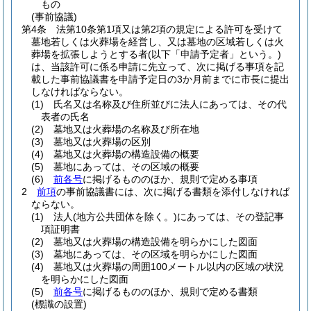
もの
(事前協議)
第4条
法第10条第1項又は第2項の規定による許可を受けて
墓地若しくは火葬場を経営し、又は墓地の区域若しくは火
葬場を拡張しようとする者
(以下「申請予定者」という。)
は、当該許可に係る申請に先立って、次に掲げる事項を記
載した事前協議書を申請予定日の3か月前までに市長に提出
しなければならない。
(1)
氏名又は名称及び住所並びに法人にあっては、その代
表者の氏名
(2)
墓地又は火葬場の名称及び所在地
(3)
墓地又は火葬場の区別
(4)
墓地又は火葬場の構造設備の概要
(5)
墓地にあっては、その区域の概要
(6)
前各号
に掲げるもののほか、規則で定める事項
2
前項
の事前協議書には、次に掲げる書類を添付しなければ
ならない。
(1)
法人
(地方公共団体を除く。)
にあっては、その登記事
項証明書
(2)
墓地又は火葬場の構造設備を明らかにした図面
(3)
墓地にあっては、その区域を明らかにした図面
(4)
墓地又は火葬場の周囲100メートル以内の区域の状況
を明らかにした図面
(5)
前各号
に掲げるもののほか、規則で定める書類
(標識の設置)