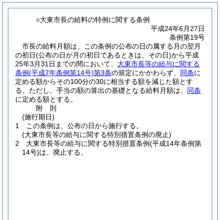
○大東市長の給料の特例に関する条例
平成24年6月27日
条例第19号
市長の給料月額は、この条例の公布の日の属する月の翌月
の初日
(公布の日が月の初日であるときは、その日)
から平成
25年3月31日までの間において、
大東市長等の給与に関する
条例
(平成7年条例第14号)
第3条
の規定にかかわらず、
同条
に
定める額からその100分の30に相当する額を減じた額とす
る。
ただし、手当の額の算出の基礎となる給料月額は、
同条
に定める額とする。
附
則
(施行期日)
1
この条例は、公布の日から施行する。
(大東市長等の給与に関する特別措置条例の廃止)
2
大東市長等の給与に関する特別措置条例
(平成14年条例第
14号)
は、廃止する。