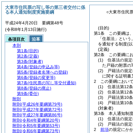
大東市住民票の写し等の第三者交付に係
る本人通知制度実施要綱
○大東市住民
平成24年4月20日 要綱第48号
(目的)
(令和8年1月13日施行)
第1条
この要綱は
「住基法」という。
条項目次
沿革
を通知する制度
(
本則
(定義)
第1条
(目的)
第2条
この要綱に
第2条
(定義)
(1)
住基法の規定
第3条
(対象者)
た戸籍の附票の
第4条
(登録の申込み等)
(2)
戸籍法の規定
第5条
(登録者名簿への登録)
に関する証明書
第6条
(登録の変更等)
2
この要綱におい
第7条
(住民票の写し等交付通知)
(1)
住基法第12
第8条
(登録の廃止)
(2)
住基法第12条
第9条
(委任)
(3)
戸籍法第10条
附則
(4)
戸籍法第10条
附則
(平成26年要綱第79号)
(対象者)
附則
(平成27年要綱第72号)
第3条
本人通知制
附則
(平成27年要綱第86号)
(1)
住基法の規定
附則
(令和4年要綱第20号)
(2)
戸籍法の規定
附則
(令和5年要綱第53号)
2
前項
の規定にか
附則
(令和6年要綱第73号)