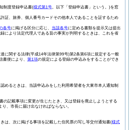
知制度登録申込書
(
様式第1号
。以下「登録申込書」という。)
を窓
免許証、旅券、個人番号カードその他本人であることを証するため
の各号
に掲げる区分に応じ、
当該各号
に定める書類を提示又は提出
記録により法定代理人である旨の事実が判明するときは、これを省
送達に関する法律
(平成14年法律第99号)
第2条第6項に規定する一般
信書便により、
第1項
の規定による登録の申込みをすることができ
と認めるときは、当該申込みをした利用希望者を大東市本人通知制
書の記載事項に変更が生じたとき、又は登録を廃止しようとする
より、市長に届け出なければならない。
ときは、次に掲げる事項を記載した住民票の写し等交付通知書
(
様式