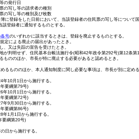
等の発行日
票の写し等の請求者の種別
票の写し等の種別及び枚数
名簿に登録をした日前において、当該登録者の住民票の写し等について
当該登録者に通知するものとする。
の各号
のいずれかに該当するときは、登録を廃止するものとする。
規定による廃止の届出があったとき。
し、又は失踪の宣告を受けたとき。
地が判明せず、住民基本台帳法施行令
(昭和42年政令第292号)
第12条
るもののほか、市長が特に廃止する必要があると認めるとき。
定めるもののほか、本人通知制度に関し必要な事項は、市長が別に定め
4年10月1日から施行する。
6年
要綱第79号)
6年10月1日から施行する。
7年
要綱第72号)
7年9月30日から施行する。
7年
要綱第86号)
8年1月1日から施行する。
年
要綱第20号)
布の日から施行する。