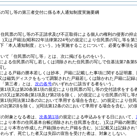
票の写し等の第三者交付に係る本人通知制度実施要綱
、住民票の写し等の不正請求及び不正取得による個人の権利の侵害の抑
)
又は戸籍法
(昭和22年法律第224号)
の規定により住民票の写し等を第
以下「本人通知制度」という。)
を実施することについて、必要な事項を
おいて「住民票の写し等」とは、次に掲げるものをいう。
による住民票の写し若しくは消除された住民票の写しで住基法第7条第
写し
による戸籍の謄本若しくは抄本、戸籍に記載した事項に関する証明書、
又は磁気ディスクをもって調製された戸籍若しくは除かれた戸籍に記録
て「第三者」とは、
次の各号
のいずれかに該当する者をいう。
条第1項又は第20条第1項の規定により住民票の写し等の交付請求をする
の3又は第20条
(第1項及び第2項を除く。)
の規定により住民票の写し等
第1項
(同法第12条の2において準用する場合を含む。)
の規定により住民
の2
(第2項を除く。)
(同法第12条の2において準用する場合を含む。)
の
度の対象となる者は、
次条第1項
の規定による申込みをする日において、
により本市の住民基本台帳
(消除された住民票を含む。)
又は戸籍の附票
により本市が作成した戸籍
(除かれた戸籍を含む。)
に記載又は記録され
かわらず、死亡した者又は失踪の宣告を受けた者は、対象としない。