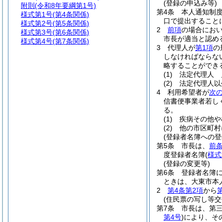
(登録の申込み等)
附則
(令和8年要綱第1号)
第4条
本人通知制
様式第1号
(第4条関係)
口で提出すること
様式第2号
(第5条関係)
2
前項
の場合にお
様式第3号
(第6条関係)
市長が適当と認め
様式第4号
(第7条関係)
3
代理人が
第1項
の
しなければならな
略することができ
(1)
法定代理人 
(2)
法定代理人以
4
利用希望者が
次
信書便事業者若し
る。
(1)
疾病その他や
(2)
他の市区町村
(登録者名簿への登
第5条
市長は、
前
度登録者名簿
(
様式
(登録の変更等)
第6条
登録者名簿
ときは、大東市本
2
第4条第2項
から
(住民票の写し等交
第7条
市長は、第
第4号
)
により、そ