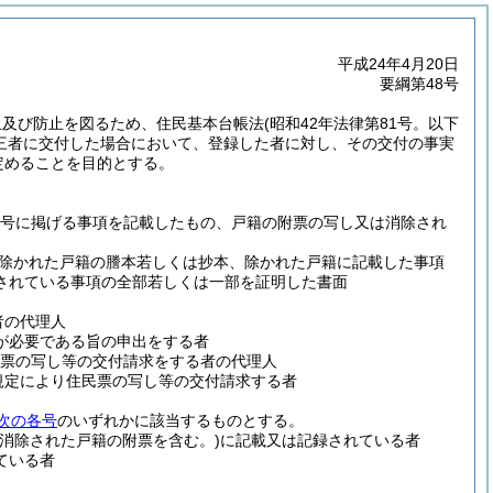
平成24年4月20日
要綱第48号
止及び防止を図るため、住民基本台帳法
(昭和42年法律第81号。以下
三者に交付した場合において、登録した者に対し、その交付の事実
定めることを目的とする。
5号に掲げる事項を記載したもの、戸籍の附票の写し又は消除され
除かれた戸籍の謄本若しくは抄本、除かれた戸籍に記載した事項
されている事項の全部若しくは一部を証明した書面
者の代理人
が必要である旨の申出をする者
票の写し等の交付請求をする者の代理人
規定により住民票の写し等の交付請求する者
次の各号
のいずれかに該当するものとする。
(消除された戸籍の附票を含む。)
に記載又は記録されている者
ている者