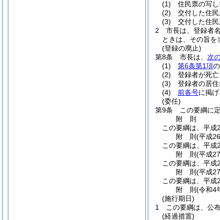
(1)
住民票の写し
(2)
交付した住民
(3)
交付した住民
2
市長は、登録者
ときは、その旨を
(登録の廃止)
第8条
市長は、
次
(1)
第6条第1項
の
(2)
登録者が死亡
(3)
登録者の居住
(4)
前各号
に掲げ
(委任)
第9条
この要綱に
附
則
この要綱は、平成2
附
則
(平成2
この要綱は、平成2
附
則
(平成2
この要綱は、平成2
附
則
(平成2
この要綱は、平成2
附
則
(令和4
(施行期日)
1
この要綱は、公
(経過措置)