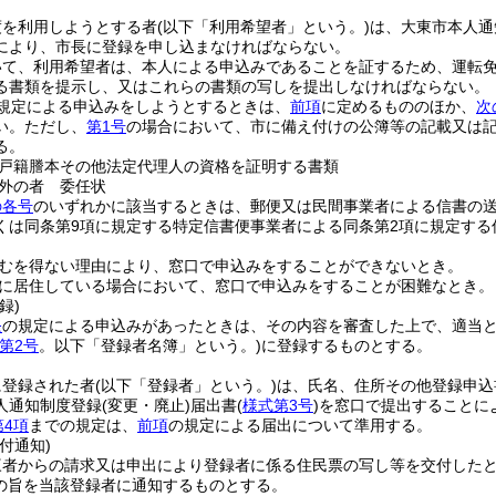
度を利用しようとする者
(以下「利用希望者」という。)
は、大東市本人通
により、市長に登録を申し込まなければならない。
いて、利用希望者は、本人による申込みであることを証するため、運転
る書類を提示し、又はこれらの書類の写しを提出しなければならない。
規定による申込みをしようとするときは、
前項
に定めるもののほか、
次
い。
ただし、
第1号
の場合において、市に備え付けの公簿等の記載又は
る。
戸籍謄本その他法定代理人の資格を証明する書類
外の者 委任状
の各号
のいずれかに該当するときは、郵便又は民間事業者による信書の
くは同条第9項に規定する特定信書便事業者による同条第2項に規定する
むを得ない理由により、窓口で申込みをすることができないとき。
に居住している場合において、窓口で申込みをすることが困難なとき。
録)
条
の規定による申込みがあったときは、その内容を審査した上で、適当
第2号
。以下「登録者名簿」という。)
に登録するものとする。
に登録された者
(以下「登録者」という。)
は、氏名、住所その他登録申込
人通知制度登録
(変更・廃止)
届出書
(
様式第3号
)
を窓口で提出することに
第4項
までの規定は、
前項
の規定による届出について準用する。
付通知)
三者からの請求又は申出により登録者に係る住民票の写し等を交付した
の旨を当該登録者に通知するものとする。