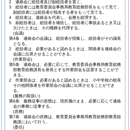
2
連絡会に総括者及び副総括者を置く。
3
総括者には教育委員会事務局教育総務部長をもって充て、
副総括者には総括者が指名する者をもって充てる。
4
総括者は、連絡会を代表し、会務を総理する。
5
副総括者は、総括者を補佐し、総括者に事故あるとき又は
欠けたときは、その職務を代理する。
(会議)
第4条
連絡会の会議は、総括者が招集し、総括者がその議長
となる。
2
総括者は、必要があると認めるときは、関係者を連絡会の
会議に出席させることができる。
(作業部会)
第5条
連絡会は、必要に応じて、教育委員会事務局教育総務
部教育総務課長を座長とする作業部会を設置することがで
きる。
2
作業部会は、必要があると認めるときは、小中学校の校長
その他関係者を作業部会の会議に出席させることができ
る。
(服務の取扱い)
第6条
服務従事の形態は、現所属のまま、必要に応じて連絡
会の事務に従事する。
(庶務)
第7条
連絡会の庶務は、教育委員会事務局教育総務部教育総
務課において行う。
(委任)