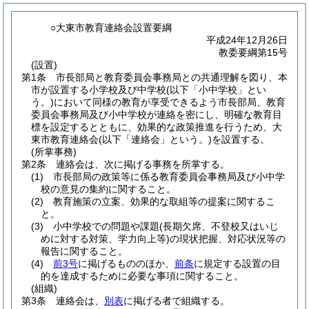
○大東市教育連絡会設置要綱
平成24年12月26日
教委要綱第15号
(設置)
第1条
市長部局と教育委員会事務局との共通理解を図り、本
市が設置する小学校及び中学校
(以下「小中学校」とい
う。)
において同様の教育が享受できるよう市長部局、教育
委員会事務局及び小中学校が連絡を密にし、明確な教育目
標を設定するとともに、効果的な政策推進を行うため、大
東市教育連絡会
(以下「連絡会」という。)
を設置する。
(所掌事務)
第2条
連絡会は、次に掲げる事務を所掌する。
(1)
市長部局の政策等に係る教育委員会事務局及び小中学
校の意見の集約に関すること。
(2)
教育施策の立案、効果的な取組等の提案に関するこ
と。
(3)
小中学校での問題や課題
(長期欠席、不登校又はいじ
めに対する対策、学力向上等)
の現状把握、対応状況等の
報告に関すること。
(4)
前3号
に掲げるもののほか、
前条
に規定する設置の目
的を達成するために必要な事項に関すること。
(組織)
第3条
連絡会は、
別表
に掲げる者で組織する。