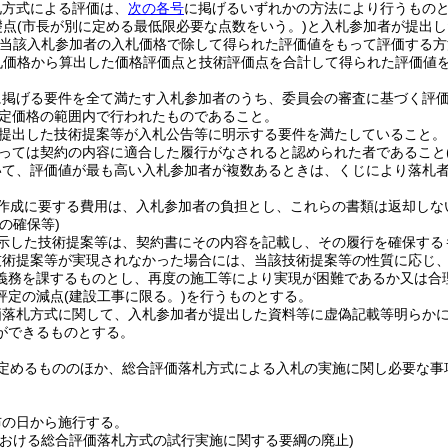
札方式による評価は、
次の各号
に掲げるいずれかの方法により行うもの
礎点
(市長が別に定める最低限必要な点数をいう。)
と入札参加者が提出し
当該入札参加者の入札価格で除して得られた評価値をもって評価する方
札価格から算出した価格評価点と技術評価点を合計して得られた評価値を
に掲げる要件を全て満たす入札参加者のうち、委員会の審査に基づく評
定価格の範囲内で行われたものであること。
提出した技術提案等が入札公告等に明示する要件を満たしていること。
っては契約の内容に適合した履行がなされると認められた者であること
いて、評価値が最も高い入札参加者が複数あるときは、くじにより落札
作成に要する費用は、入札参加者の負担とし、これらの書類は返却しな
の確保等)
示した技術提案等は、契約書にその内容を記載し、その履行を確保する
技術提案等が実現されなかった場合には、当該技術提案等の性質に応じ
義務を課するものとし、再度の施工等により実現が困難であるか又は合
評定の減点
(建設工事に限る。)
を行うものとする。
価落札方式に関して、入札参加者が提出した資料等に虚偽記載等明らか
ができるものとする。
定めるもののほか、総合評価落札方式による入札の実施に関し必要な事
布の日から施行する。
における総合評価落札方式の試行実施に関する要綱の廃止)