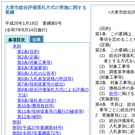
大東市総合評価落札方式の実施に関する
要綱
○大東市総合
平成25年1月18日 要綱第5号
(目的)
(令和7年8月14日施行)
第1条
この要綱は
事項を定めること
条項目次
沿革
(定義)
本則
第2条
この要綱に
第1条
(目的)
(1)
総合評価落札
第2条
(定義)
者とする方式を
第3条
(対象工事等)
(2)
対象工事等 
第4条
(実施要領)
(3)
調査基準価
第5条
(入札の公告等)
(対象工事等)
第6条
(入札参加資格の申請等)
第3条
対象工事等
第7条
(技術提案等の提出)
(1)
価格以外の多
第8条
(総合評価落札方式による評価の
(2)
前号
に掲げる
方法)
(実施要領)
第9条
(落札者の決定)
第4条
市長は、総
第10条
(費用負担等)
事等ごとに総合評
第11条
(技術提案等の履行の確保等)
2
実施要領には、
第12条
(補則)
(1)
総合評価落札
附則
(2)
入札参加に必
附則
(平成27年要綱第94号)
(3)
入札参加に必
附則
(令和7年要綱第72号)