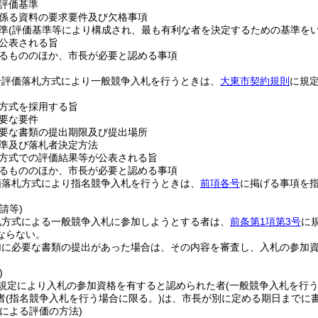
評価基準
係る資料の要求要件及び欠格事項
準
(評価基準等により構成され、最も有利な者を決定するための基準をい
公表される旨
るもののほか、市長が必要と認める事項
合評価落札方式により一般競争入札を行うときは、
大東市契約規則
に規
方式を採用する旨
要な要件
要な書類の提出期限及び提出場所
準及び落札者決定方法
方式での評価結果等が公表される旨
るもののほか、市長が必要と認める事項
価落札方式により指名競争入札を行うときは、
前項各号
に掲げる事項を
請等)
札方式による一般競争入札に参加しようとする者は、
前条第1項第3号
に
ならない。
加に必要な書類の提出があった場合は、その内容を審査し、入札の参加
)
規定により入札の参加資格を有すると認められた者
(一般競争入札を行う
者
(指名競争入札を行う場合に限る。)
は、市長が別に定める期日までに
による評価の方法)