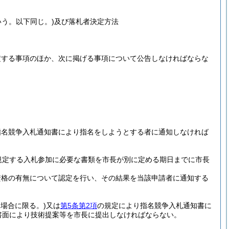
う。以下同じ。)
及び落札者決定方法
定する事項のほか、次に掲げる事項について公告しなければならな
指名競争入札通知書により指名をしようとする者に通知しなければ
規定する入札参加に必要な書類を市長が別に定める期日までに市長
資格の有無について認定を行い、その結果を当該申請者に通知する
場合に限る。)
又は
第5条第2項
の規定により指名競争入札通知書に
書面により技術提案等を市長に提出しなければならない。