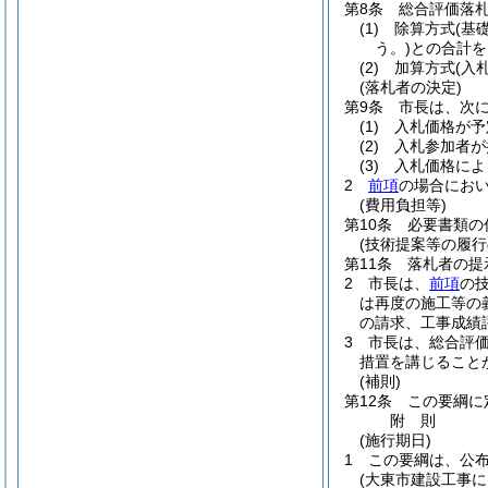
第8条
総合評価落
(1)
除算方式
(基
う。)
との合計を
(2)
加算方式
(入
(落札者の決定)
第9条
市長は、次
(1)
入札価格が予
(2)
入札参加者が
(3)
入札価格によ
2
前項
の場合にお
(費用負担等)
第10条
必要書類の
(技術提案等の履行
第11条
落札者の提
2
市長は、
前項
の
は再度の施工等の
の請求、工事成績
3
市長は、総合評
措置を講じること
(補則)
第12条
この要綱に
附
則
(施行期日)
1
この要綱は、公
(大東市建設工事