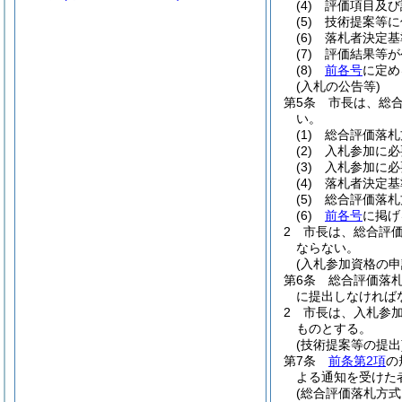
(4)
評価項目及び
(5)
技術提案等に
(6)
落札者決定基
(7)
評価結果等が
(8)
前各号
に定め
(入札の公告等)
第5条
市長は、総
い。
(1)
総合評価落札
(2)
入札参加に必
(3)
入札参加に必
(4)
落札者決定基
(5)
総合評価落札
(6)
前各号
に掲げ
2
市長は、総合評
ならない。
(入札参加資格の申
第6条
総合評価落
に提出しなければ
2
市長は、入札参
ものとする。
(技術提案等の提出
第7条
前条第2項
の
よる通知を受けた
(総合評価落札方式