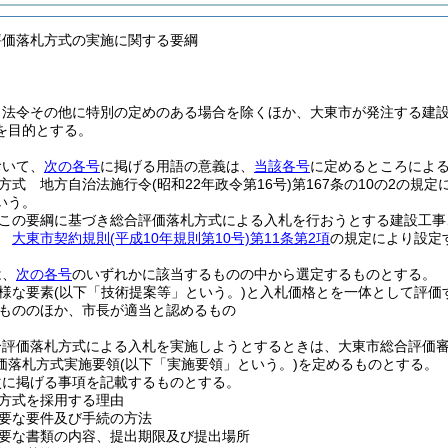
評価落札方式の実施に関する要綱
、法令その他に特別の定めのある場合を除くほか、大東市が発注する建
を目的とする。
おいて、
次の各号
に掲げる用語の意義は、
当該各号
に定めるところによ
方式 地方自治法施行令
(昭和22年政令第16号)
第167条の10の2の
いう。
この要綱に基づき総合評価落札方式による入札を行おうとする建設工事
格
大東市契約規則
(平成10年規則第10号)
第11条第2項
の規定により設定
は、
次の各号
のいずれかに該当するものの中から選定するものとする。
様な要素
(以下「技術提案等」という。)
と入札価格とを一体として評価
もののほか、市長が適当と認めるもの
合評価落札方式による入札を実施しようとするときは、大東市総合評価
価落札方式実施要領
(以下「実施要領」という。)
を定めるものとする。
次に掲げる事項を記載するものとする。
方式を採用する理由
要な要件及び手続の方法
要な書類の内容、提出期限及び提出場所