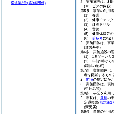
2
実施施設は、利
様式第3号
(第9条関係)
(サービスの内容)
第5条
事業の利用
(1)
養護
(2)
健康チェック
(3)
計算ドリル
(4)
音読
(5)
健康体操等の
(6)
前各号
に掲げ
2
実施団体は、事
(運営基準)
第6条
実施施設の
(1)
1週間当たり
(2)
午前9時から
(職員の配置)
第7条
実施団体は
者を配置するもの
2
前項
の規定にか
3
実施団体は、実
(申込み等)
第8条
事業を利用
2
市長は、
前項
の
定通知書
(
様式第2
(変更届)
第9条
事業の利用