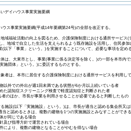
あいデイハウス事業実施要綱
ウス事業実施要綱(平成14年要綱第24号)の全部を改正する。
、地域福祉活動の向上を図るため、介護保険制度における通所サービス
対し、地域で自立した生活を支えられるよう既存施設を活用し、住民参
業
(以下「事業」という。)
を実施することについて、必要な事項を定め
主体は、大東市とし、事業
(事業に係る決定等を除く。)
の一部を本市内で
「実施団体」という。)
に委託するものとする。
対象者は、本市に居住する介護保険制度における通所サービスを利用して
物以外での外出が週1回未満である状態が6か月以上続いている者
めた認知症スクリーニング検査で軽度認知症と判断された者
る者のほか、市長が事業を利用させることが必要であると判断したもの
する施設
(以下「実施施設」という。)
は、市長が適当と認める集会所又は
適当と認めるときは、複数の建物を1つの実施施設とみなすことができ
体が同じである場合
針及び指導方針で運営されている場合
件により、複数の建物となることがやむを得ない場合