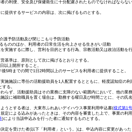
用者の利便、安全及び保健衛生に十分配慮されたものでなければならな
者に提供するサービスの内容は、次に掲げるものとする。
介護予防活動及び閉じこもり予防活動
るもののほか、利用者の日常生活を向上させる生きがい活動
業を実施するに際し、営利を目的とする行為、宗教活動又は政治活動を
運営基準は、原則として次に掲げるとおりとする。
3日以上開所すること。
午後5時までの間で1日2時間以上のサービスを利用者に提供すること。
、実施施設に専任の活動援助員を1人配置するとともに、軽度認知症の利
とする。
かわらず、活動援助員はその業務に支障のない範囲内において、他の業
施施設に補助職員を置く場合は、勤務する曜日及び時間ごとに、その氏
しようとする者は、大東市ふれあいデイハウス事業利用申込書
(
様式第1
申規定による込みがあったときは、その内容を審査した上で、事業の利
号
)
により当該申込みを行った者に通知するものとする。
の決定を受けた者
(以下「利用者」という。)
は、申込内容に変更があった