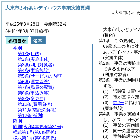
大東市ふれあいデイハウス事業実施要綱
○大東市ふれ
平成25年3月28日 要綱第32号
大東市街かどデイハ
(令和4年3月30日施行)
(目的)
第1条
この要綱は
条項目次
沿革
65歳以上の者に
本則
あいデイハウス事
第1条
(目的)
(実施主体)
第2条
(実施主体)
第2条
事業の実施
第3条
(利用対象者)
できる団体
(以下
第4条
(実施施設)
(利用対象者)
第5条
(サービスの内容)
第3条
事業の利用
第6条
(運営基準)
する。
第7条
(職員の配置)
(1)
通院又は買い
第8条
(申込み等)
(2)
市が基準を定
第9条
(変更届)
(3)
前2号
に掲げ
第10条
(費用負担)
(実施施設)
第11条
(委託の解除)
第4条
事業を実施
第12条
(補則)
し、かつ、市長が
附則
(1)
事業の実施団
附則
(令和4年要綱第31号)
(2)
同一の運営方
様式第1号
(第8条関係)
(3)
実施施設の条
様式第2号
(第8条関係)