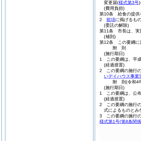
変更届
(
様式第3号
)
(費用負担)
第10条
給食の提供
2
前項
に掲げるも
(委託の解除)
第11条
市長は、実
(補則)
第12条
この要綱に
附
則
(施行期日)
1
この要綱は、平成
(経過措置)
2
この要綱の施行
いデイハウス事業
附
則
(令和4
(施行期日)
1
この要綱は、公
(経過措置)
2
この要綱の施行
式によるものとみ
3
この要綱の施行
様式第1号
(第8条関係