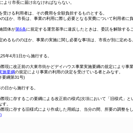
により市長に届け出なければならない。
を受ける利用者は、その費用を全額負担するものとする。
ののほか、市長は、事業の利用に際し必要となる実費について利用者に
施団体が
第6条
に規定する運営基準に違反したときは、委託を解除する
定めるもののほか、事業の実施に関し必要な事項は、市長が別に定める
25年4月1日から施行する。
の際現に改正前の大東市街かどデイハウス事業実施要綱の規定により事
実施要綱
の規定により事業の利用の決定を受けている者とみなす。
年
要綱第31号)
布の日から施行する。
の際現に存するこの要綱による改正前の様式
(次項において「旧様式」と
なす。
の際現に存する旧様式により作成した用紙は、当分の間、所要の調整を
)