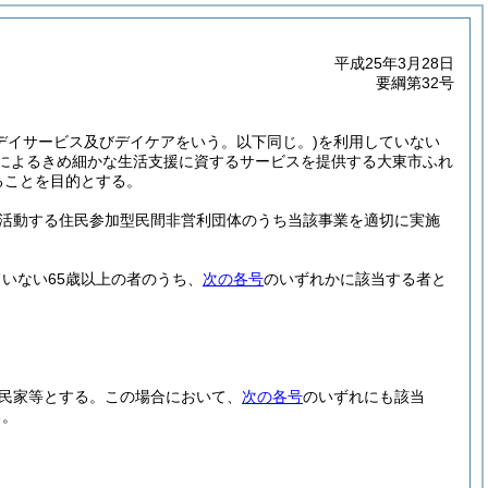
平成25年3月28日
要綱第32号
(デイサービス及びデイケアをいう。以下同じ。)
を利用していない
加によるきめ細かな生活支援に資するサービスを提供する大東市ふれ
ることを目的とする。
活動する住民参加型民間非営利団体のうち当該事業を適切に実施
いない65歳以上の者のうち、
次の各号
のいずれかに該当する者と
民家等とする。
この場合において、
次の各号
のいずれにも該当
る。