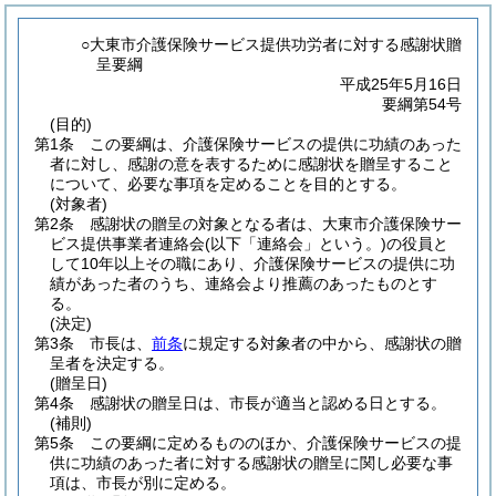
○大東市介護保険サービス提供功労者に対する感謝状贈
呈要綱
平成25年5月16日
要綱第54号
(目的)
第1条
この要綱は、介護保険サービスの提供に功績のあった
者に対し、感謝の意を表するために感謝状を贈呈すること
について、必要な事項を定めることを目的とする。
(対象者)
第2条
感謝状の贈呈の対象となる者は、大東市介護保険サー
ビス提供事業者連絡会
(以下「連絡会」という。)
の役員と
して10年以上その職にあり、介護保険サービスの提供に功
績があった者のうち、連絡会より推薦のあったものとす
る。
(決定)
第3条
市長は、
前条
に規定する対象者の中から、感謝状の贈
呈者を決定する。
(贈呈日)
第4条
感謝状の贈呈日は、市長が適当と認める日とする。
(補則)
第5条
この要綱に定めるもののほか、介護保険サービスの提
供に功績のあった者に対する感謝状の贈呈に関し必要な事
項は、市長が別に定める。