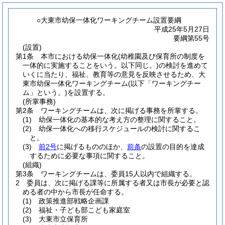
○大東市幼保一体化ワーキングチーム設置要綱
平成25年5月27日
要綱第55号
(設置)
第1条
本市における幼保一体化
(幼稚園及び保育所の制度を
一体的に実施することをいう。以下同じ。)
の検討を進めて
いくに当たり、福祉、教育等の意見を反映させるため、大
東市幼保一体化ワーキングチーム
(以下「ワーキングチー
ム」という。)
を設置する。
(所掌事務)
第2条
ワーキングチームは、次に掲げる事務を所掌する。
(1)
幼保一体化の基本的な考え方の整理に関すること。
(2)
幼保一体化への移行スケジュールの検討に関するこ
と。
(3)
前2号
に掲げるもののほか、
前条
の設置の目的を達成
するために必要な事項に関すること。
(組織)
第3条
ワーキングチームは、委員15人以内で組織する。
2
委員は、次に掲げる課等に所属する者又は市長が必要と認
める者の中から市長が任命する。
(1)
政策推進部戦略企画課
(2)
福祉・子ども部こども家庭室
(3)
大東市立保育所