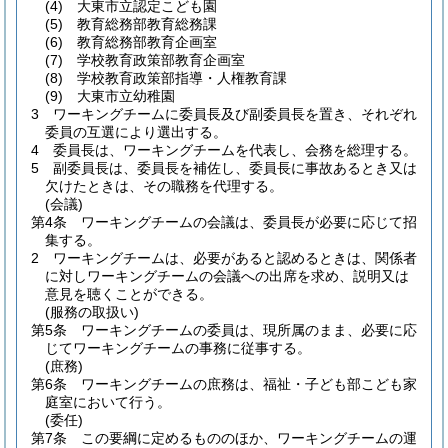
(4)
大東市立認定こども園
(5)
教育総務部教育総務課
(6)
教育総務部教育企画室
(7)
学校教育政策部教育企画室
(8)
学校教育政策部指導・人権教育課
(9)
大東市立幼稚園
3
ワーキングチームに委員長及び副委員長を置き、それぞれ
委員の互選により選出する。
4
委員長は、ワーキングチームを代表し、会務を総理する。
5
副委員長は、委員長を補佐し、委員長に事故あるとき又は
欠けたときは、その職務を代理する。
(会議)
第4条
ワーキングチームの会議は、委員長が必要に応じて招
集する。
2
ワーキングチームは、必要があると認めるときは、関係者
に対しワーキングチームの会議への出席を求め、説明又は
意見を聴くことができる。
(服務の取扱い)
第5条
ワーキングチームの委員は、現所属のまま、必要に応
じてワーキングチームの事務に従事する。
(庶務)
第6条
ワーキングチームの庶務は、福祉・子ども部こども家
庭室において行う。
(委任)
第7条
この要綱に定めるもののほか、ワーキングチームの運