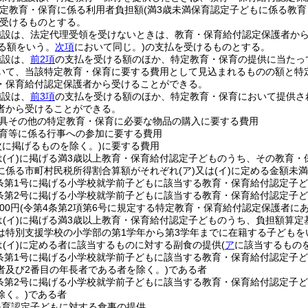
定教育・保育に係る利用者負担額
(満3歳未満保育認定子どもに係る教育
受けるものとする。
施設は、法定代理受領を受けないときは、教育・保育給付認定保護者か
げる額をいう。
次項
において同じ。)
の支払を受けるものとする。
施設は、
前2項
の支払を受ける額のほか、特定教育・保育の提供に当たっ
いて、当該特定教育・保育に要する費用として見込まれるものの額と特
・保育給付認定保護者から受けることができる。
施設は、
前3項
の支払を受ける額のほか、特定教育・保育において提供さ
者から受けることができる。
具その他の特定教育・保育に必要な物品の購入に要する費用
育等に係る行事への参加に要する費用
次に掲げるものを除く。)
に要する費用
は
(イ)
に掲げる満3歳以上教育・保育給付認定子どものうち、その教育・
に係る市町村民税所得割合算額がそれぞれ
(ア)
又は
(イ)
に定める金額未満
条第1号に掲げる小学校就学前子どもに該当する教育・保育給付認定子ども 
9条第2号に掲げる小学校就学前子どもに該当する教育・保育給付認定子
00円
(令第4条第2項第6号に規定する特定教育・保育給付認定保護者にあって
は
(イ)
に掲げる満3歳以上教育・保育給付認定子どものうち、負担額算定
は特別支援学校の小学部の第1学年から第3学年までに在籍する子どもを
は
(イ)
に定める者に該当するものに対する副食の提供
(
ア
に該当するものを
9条第1号に掲げる小学校就学前子どもに該当する教育・保育給付認定子
者及び2番目の年長者である者を除く。)
である者
9条第2号に掲げる小学校就学前子どもに該当する教育・保育給付認定子
除く。)
である者
保育認定子どもに対する食事の提供