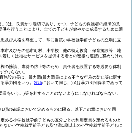
。)
は、良質かつ適切であり、かつ、子どもの保護者の経済的負
提供を行うことにより、全ての子どもが健やかに成長するために適
意思及び人格を尊重して、常に当該小学校就学前子どもの立場に立
、本市及びその他市町村、小学校、他の特定教育・保育施設等、地
ス若しくは福祉サービスを提供する者との密接な連携に努めなけれ
人権の擁護、虐待の防止等のため、責任者を設置する等必要な体制
ればならない。
育施設の長は、暴力団
(暴力団員による不当な行為の防止等に関す
する暴力団をいう。
次項
において同じ。)
又は暴力団関係者であって
団員をいう。)
等を利することのないようにしなければならない。
条第1項の確認において定めるものに限る。以下この章において同
に定める小学校就学前子どもの区分ごとの利用定員を定めるものと
満たない小学校就学前子ども及び満1歳以上の小学校就学前子どもに