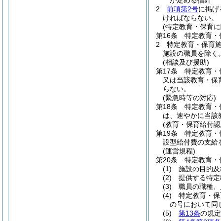
が定める指針
2
前項第2号
に掲げ
ければならない。
(特定教育・保育に
第16条
特定教育・
2
特定教育・保育
施設の職員を除く。
(相談及び援助)
第17条
特定教育・
又は当該教育・保
らない。
(緊急時等の対応)
第18条
特定教育・
は、速やかに当該
(教育・保育給付
第19条
特定教育・
設型給付費の支給
(運営規程)
第20条
特定教育・
(1)
施設の目的及
(2)
提供する特定
(3)
職員の職種、
(4)
特定教育・保
の号において同
(5)
第13条
の規定