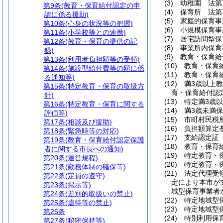
(3)
幼稚園 法第
第9条
(教育・保育給付認定の申
(4)
保育所 法第
請に係る援助)
(5)
家庭的保育事
第10条
(心身の状況等の把握)
(6)
小規模保育事
第11条
(小学校等との連携)
(7)
居宅訪問型保
第12条
(教育・保育の提供の記
(8)
事業所内保育
録)
(9)
教育・保育給
第13条
(利用者負担額等の受領)
(10)
教育・保育
第14条
(施設型給付費等の額に係
(11)
教育・保育
る通知等)
(12)
満3歳以上
第15条
(特定教育・保育の取扱方
育・保育給付認
針)
(13)
特定満3歳
第16条
(特定教育・保育に関する
(14)
満3歳未満
評価等)
(15)
市町村民税
第17条
(相談及び援助)
(16)
負担額算定
第18条
(緊急時等の対応)
(17)
支給認定証
第19条
(教育・保育給付認定保護
(18)
教育・保育
者に関する市長への通知)
(19)
特定教育・
第20条
(運営規程)
(20)
特定教育・
第21条
(勤務体制の確保等)
(21)
法定代理受領
第22条
(定員の遵守)
定により本市が
第23条
(掲示等)
域型保育事業者
第24条
(差別的取扱いの禁止)
(22)
特定地域型
第25条
(虐待等の禁止)
(23)
特定地域型
第26条
(24)
特別利用保
第27条
(秘密保持等)