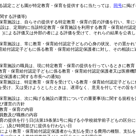
る認定こども園が特定教育・保育を提供するに当たっては、
同号
に掲げ
関する評価等)
保育施設は、自らその提供する特定教育・保育の質の評価を行い、常に
施設は、定期的に当該特定教育・保育施設を利用する教育・保育給付認
)
による評価又は外部の者による評価を受けて、それらの結果を公表し
保育施設は、常に教育・保育給付認定子どもの心身の状況、その置かれ
育給付認定子どもに係る教育・保育給付認定保護者に対し、その相談に
保育施設の職員は、現に特定教育・保育の提供を行っているときに教育
教育・保育給付認定子どもに係る教育・保育給付認定保護者又は医療機
認定保護者に関する市長への通知)
保育施設は、特定教育・保育を受けている教育・保育給付認定子どもに
を受け、又は受けようとしたときは、遅滞なく、意見を付してその旨を
保育施設は、次に掲げる施設の運営についての重要事項に関する規程を
び運営の方針
教育・保育の内容
員数及び職務の内容
育の提供を行う日
(法第19条第1号に掲げる小学校就学前子どもの区分
じ。)
及び時間並びに提供を行わない日
により教育・保育給付認定保護者から支払を受ける費用の種類、支払を