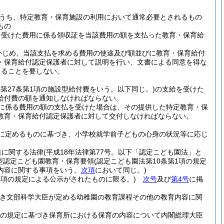
うち、特定教育・保育施設の利用において通常必要とされるもの
もの
を受けた費用に係る領収証を当該費用の額を支払った教育・保育給
かじめ、当該支払を求める費用の使途及び額並びに教育・保育給付
・保育給付認定保護者に対して説明を行い、文書による同意を得な
よることを要しない。
法第27条第1項の施設型給付費をいう。以下同じ。)
の支給を受けた
給付費の額を通知しなければならない。
に係る費用の額の支払を受けた場合は、その提供した特定教育・保
教育・保育給付認定保護者に対して交付しなければならない。
に定めるものに基づき、小学校就学前子どもの心身の状況等に応じ
進に関する法律
(平成18年法律第77号。以下「認定こども園法」と
認定こども園教育・保育要領
(認定こども園法第10条第1項の規定
内容に関する事項をいう。
次項
において同じ。)
0項の規定による公示がされたものに限る。)
次号
及び
第4号
に掲
づき文部科学大臣が定める幼稚園の教育課程その他の教育内容に関
条の規定に基づき保育所における保育の内容について内閣総理大臣