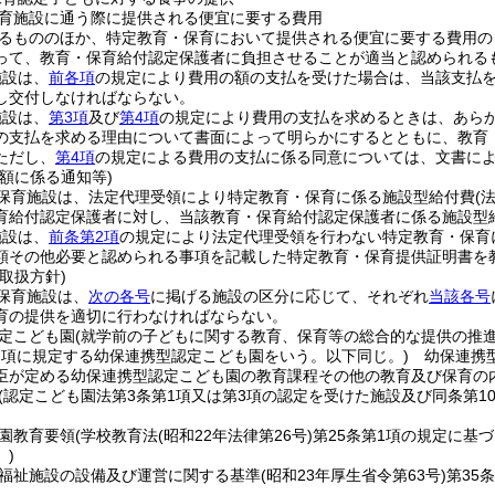
育施設に通う際に提供される便宜に要する費用
るもののほか、特定教育・保育において提供される便宜に要する費用の
って、教育・保育給付認定保護者に負担させることが適当と認められる
施設は、
前各項
の規定により費用の額の支払を受けた場合は、当該支払
し交付しなければならない。
施設は、
第3項
及び
第4項
の規定により費用の支払を求めるときは、あら
の支払を求める理由について書面によって明らかにするとともに、教育
ただし、
第4項
の規定による費用の支払に係る同意については、文書に
額に係る通知等)
保育施設は、法定代理受領により特定教育・保育に係る施設型給付費
(
育給付認定保護者に対し、当該教育・保育給付認定保護者に係る施設型
施設は、
前条第2項
の規定により法定代理受領を行わない特定教育・保育
額その他必要と認められる事項を記載した特定教育・保育提供証明書を
取扱方針)
保育施設は、
次の各号
に掲げる施設の区分に応じて、それぞれ
当該各号
育の提供を適切に行わなければならない。
定こども園
(就学前の子どもに関する教育、保育等の総合的な提供の推
7項に規定する幼保連携型認定こども園をいう。以下同じ。)
幼保連携型
臣が定める幼保連携型認定こども園の教育課程その他の教育及び保育の
(認定こども園法第3条第1項又は第3項の認定を受けた施設及び同条第1
園教育要領
(学校教育法
(昭和22年法律第26号)
第25条第1項の規定に基
)
福祉施設の設備及び運営に関する基準
(昭和23年厚生省令第63号)
第35