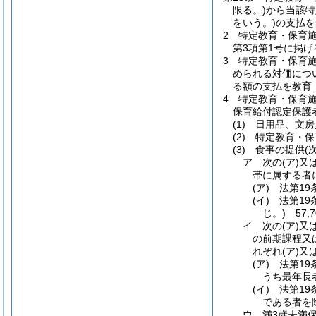
限る。)
から当該特
をいう。)
の支払を
2
特定教育・保育
第3項第1号に掲
3
特定教育・保育
められる対価につ
る額の支払を教育
4
特定教育・保育
保育給付認定保護
(1)
日用品、文房
(2)
特定教育・保
(3)
食事の提供
(
ア
次の
(ア)
又
帯に属する者
(ア)
法第19
(イ)
法第1
じ。)
57,7
イ
次の
(ア)
又
の前期課程又
れぞれ
(ア)
又
(ア)
法第1
うち最年長
(イ)
法第1
である者を
ウ
満3歳未満