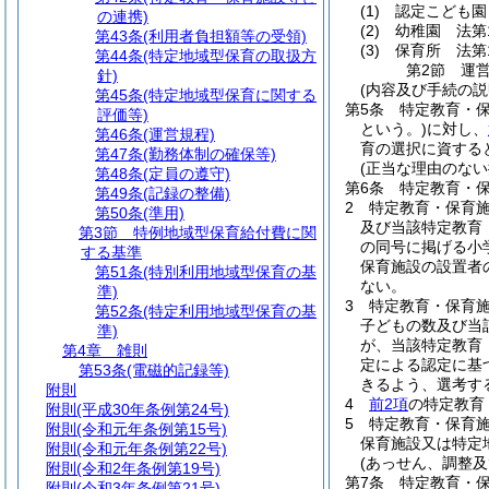
(1)
認定こども園
の連携)
(2)
幼稚園 法第
第43条
(利用者負担額等の受領)
(3)
保育所 法第
第44条
(特定地域型保育の取扱方
第2節
運
針)
(内容及び手続の説
第45条
(特定地域型保育に関する
第5条
特定教育・
評価等)
という。)
に対し、
第46条
(運営規程)
育の選択に資する
第47条
(勤務体制の確保等)
(正当な理由のない
第48条
(定員の遵守)
第6条
特定教育・
第49条
(記録の整備)
2
特定教育・保育
第50条
(準用)
及び当該特定教育
第3節
特例地域型保育給付費に関
の同号に掲げる小
する基準
保育施設の設置者
第51条
(特別利用地域型保育の基
ない。
準)
3
特定教育・保育
第52条
(特定利用地域型保育の基
子どもの数及び当
準)
が、当該特定教育
第4章
雑則
定による認定に基
第53条
(電磁的記録等)
きるよう、選考す
附則
4
前2項
の特定教育
附則
(平成30年条例第24号)
5
特定教育・保育
附則
(令和元年条例第15号)
保育施設又は特定
附則
(令和元年条例第22号)
(あっせん、調整及
附則
(令和2年条例第19号)
第7条
特定教育・
附則
(令和3年条例第21号)