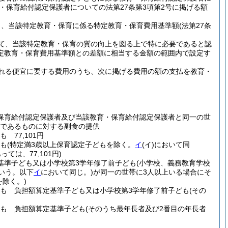
・保育給付認定保護者についての法第27条第3項第2号に掲げる額
ら、当該特定教育・保育に係る特定教育・保育費用基準額
(法第27条
て、当該特定教育・保育の質の向上を図る上で特に必要であると認
定教育・保育費用基準額との差額に相当する金額の範囲内で設定す
れる便宜に要する費用のうち、次に掲げる費用の額の支払を教育・
保育給付認定保護者及び当該教育・保育給付認定保護者と同一の世
であるものに対する副食の提供
77,101円
ども
(特定満3歳以上保育認定子どもを除く。
イ
(イ)
において同
は、77,101円)
基準子ども又は小学校第3学年修了前子ども
(小学校、義務教育学校
いう。以下
イ
において同じ。)
が同一の世帯に3人以上いる場合にそ
除く。)
ども 負担額算定基準子ども又は小学校第3学年修了前子ども
(その
ども 負担額算定基準子ども
(そのうち最年長者及び2番目の年長者