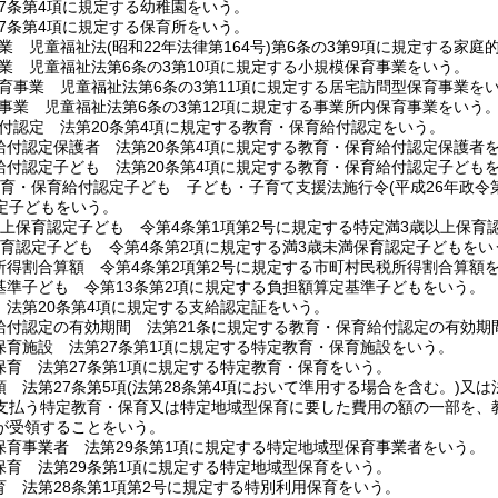
7条第4項に規定する幼稚園をいう。
7条第4項に規定する保育所をいう。
業 児童福祉法
(昭和22年法律第164号)
第6条の3第9項に規定する家庭
業 児童福祉法第6条の3第10項に規定する小規模保育事業をいう。
育事業 児童福祉法第6条の3第11項に規定する居宅訪問型保育事業を
事業 児童福祉法第6条の3第12項に規定する事業所内保育事業をいう
付認定 法第20条第4項に規定する教育・保育給付認定をいう。
給付認定保護者 法第20条第4項に規定する教育・保育給付認定保護者
給付認定子ども 法第20条第4項に規定する教育・保育給付認定子ども
教育・保育給付認定子ども 子ども・子育て支援法施行令
(平成26年政令
定子どもをいう。
以上保育認定子ども 令第4条第1項第2号に規定する特定満3歳以上保育
保育認定子ども 令第4条第2項に規定する満3歳未満保育認定子どもをい
所得割合算額 令第4条第2項第2号に規定する市町村民税所得割合算額
基準子ども 令第13条第2項に規定する負担額算定基準子どもをいう。
 法第20条第4項に規定する支給認定証をいう。
給付認定の有効期間 法第21条に規定する教育・保育給付認定の有効期
保育施設 法第27条第1項に規定する特定教育・保育施設をいう。
保育 法第27条第1項に規定する特定教育・保育をいう。
 法第27条第5項
(法第28条第4項において準用する場合を含む。)
又は
支払う特定教育・保育又は特定地域型保育に要した費用の額の一部を、
が受領することをいう。
保育事業者 法第29条第1項に規定する特定地域型保育事業者をいう。
保育 法第29条第1項に規定する特定地域型保育をいう。
育 法第28条第1項第2号に規定する特別利用保育をいう。