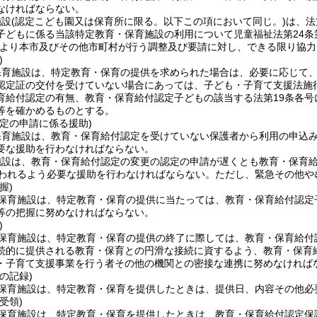
なければならない。
施設
(認定こども園又は保育所に限る。以下この項において同じ。)
は、法
子どもに係る当該特定教育・保育施設の利用について児童福祉法第24条
より本市及びその他市町村が行う調整及び要請に対し、できる限り協力
)
保育施設は、特定教育・保育の提供を求められた場合は、必要に応じて
認定証の交付を受けていない場合にあっては、子ども・子育て支援法施
育給付認定の有無、教育・保育給付認定子どもの該当する法第19条各
等を確かめるものとする。
定の申請に係る援助)
保育施設は、教育・保育給付認定を受けていない保護者から利用の申込
要な援助を行わなければならない。
施設は、教育・保育給付認定の変更の認定の申請が遅くとも教育・保育
行われるよう必要な援助を行わなければならない。
ただし、緊急その他や
握)
保育施設は、特定教育・保育の提供に当たっては、教育・保育給付認定
等の把握に努めなければならない。
)
保育施設は、特定教育・保育の提供の終了に際しては、教育・保育給付
続的に提供される教育・保育との円滑な接続に資するよう、教育・保育
・子育て支援事業を行う者その他の機関との密接な連携に努めなければ
の記録)
保育施設は、特定教育・保育を提供したときは、提供日、内容その他必
受領)
保育施設は、特定教育・保育を提供したときは、教育・保育給付認定保