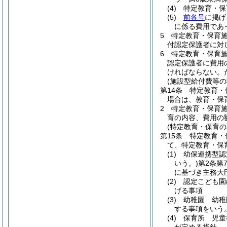
(4)
特定教育・保
(5)
前各号
に掲げ
に係る費用であ
5
特定教育・保育
付認定保護者に対
6
特定教育・保育
認定保護者に費用
ければならない。
(施設型給付費等の
第14条
特定教育・
場合は、教育・保
2
特定教育・保育
育の内容、費用の
(特定教育・保育の
第15条
特定教育・
て、特定教育・保
(1)
幼保連携型認
いう。)
第2条第
に基づき主務大
(2)
認定こども園
げる事項
(3)
幼稚園 幼稚
する事項をいう。
(4)
保育所 児童