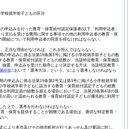
小学校就学前子どもの区分
用の申込みを行った教育・保育給付認定保護者
(以下「利用申込者」
より支払を受ける費用に関する事項その他の利用申込者の教育・保
の開始について利用申込者の同意を得なければならない。
は、正当な理由がなければ、これを拒んではならない。
用の申込みに係る法第19条第1号に掲げる小学校就学前子どもの数
する教育・保育給付認定子どもの総数が、当該特定教育・保育施設
、抽選、申込みを受けた順序により決定する方法、当該特定教育・
第4項
において「選考方法」という。)
により選考しなければなら
用の申込みに係る法第19条第2号又は第3号に掲げる小学校就学前
る小学校就学前子どもに該当する教育・保育給付認定子どもの総数
係る利用定員の総数を超える場合においては、法第20条第4項の規
性が高いと認められる教育・保育給付認定子どもが優先的に利用で
した上で、選考を行わなければならない。
教育・保育を提供することが困難である場合は、適切な特定教育・
ない。
規定により本市及びその他市町村が行うあっせん及び要請に対し、