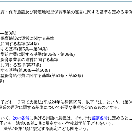
教育・保育施設及び特定地域型保育事業の運営に関する基準を定める条
条―第3条)
・保育施設の運営に関する基準
員に関する基準
(第4条)
関する基準
(第5条―第34条)
設型給付費に関する基準
(第35条・第36条)
型保育事業者の運営に関する基準
員に関する基準
(第37条)
関する基準
(第38条―第50条)
域型保育給付費に関する基準
(第51条・第52条)
条)
、子ども・子育て支援法
(平成24年法律第65号。以下「法」という。)
第3
事業の運営に関する基準について必要な事項を定めるものとする。
おいて、
次の各号
に掲げる用語の意義は、それぞれ
当該各号
に定めると
子ども 法第6条第1項に規定する小学校就学前子どもをいう。
 法第7条第4項に規定する認定こども園をいう。