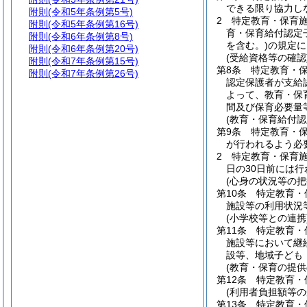
できる限り協力し
附則
(令和5年条例第5号)
2
特定教育・保育
附則
(令和5年条例第16号)
育・保育給付認定
附則
(令和6年条例第8号)
を含む。)
の規定に
附則
(令和6年条例第20号)
(受給資格等の確認
附則
(令和7年条例第15号)
第8条
特定教育・
附則
(令和7年条例第26号)
認定保護者が支給
よって、教育・保
間及び保育必要量
(教育・保育給付認
第9条
特定教育・
が行われるよう必
2
特定教育・保育
日の30日前には
(心身の状況等の把
第10条
特定教育・
施設等の利用状況
(小学校等との連携
第11条
特定教育・
施設等において継
設等、地域子ども
(教育・保育の提供
第12条
特定教育・
(利用者負担額等の
第13条
特定教育・