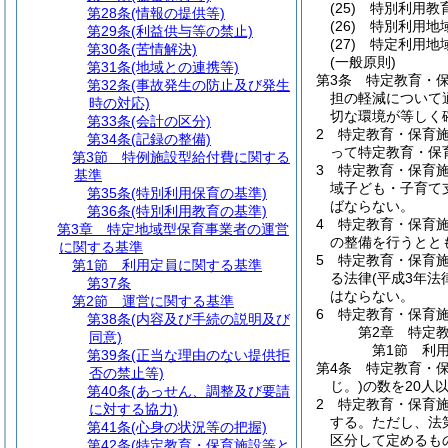
(25)
特別利用教
第28条
(情報の提供等)
(26)
特別利用地
第29条
(利益供与等の禁止)
(27)
特定利用地
第30条
(苦情解決)
(一般原則)
第31条
(地域との連携等)
第3条
特定教育・
第32条
(事故発生の防止及び発生
担の軽減について
時の対応)
切な環境が等しく
第33条
(会計の区分)
2
特定教育・保育
第34条
(記録の整備)
って特定教育・保
第3節
特例施設型給付費に関する
3
特定教育・保育
基準
域子ども・子育て
第35条
(特別利用保育の基準)
ばならない。
第36条
(特別利用教育の基準)
4
特定教育・保育
第3章
特定地域型保育事業者の運営
の整備を行うとと
に関する基準
5
特定教育・保育
第1節
利用定員に関する基準
る法律
(平成3年
第37条
はならない。
第2節
運営に関する基準
6
特定教育・保育
第38条
(内容及び手続の説明及び
第2章
特定
同意)
第1節
利
第39条
(正当な理由のない提供拒
第4条
特定教育・
否の禁止等)
じ。)
の数を20人
第40条
(あっせん、調整及び要請
2
特定教育・保育
に対する協力)
する。
ただし、法
第41条
(心身の状況等の把握)
区分して定めるも
第42条
(特定教育・保育施設等と