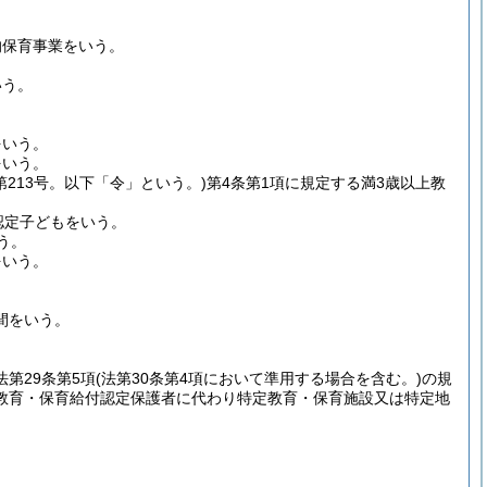
的保育事業をいう。
いう。
。
をいう。
をいう。
第213号。以下「令」という。)
第4条第1項に規定する満3歳以上教
認定子どもをいう。
う。
をいう。
間をいう。
法第29条第5項
(法第30条第4項において準用する場合を含む。)
の規
教育・保育給付認定保護者に代わり特定教育・保育施設又は特定地