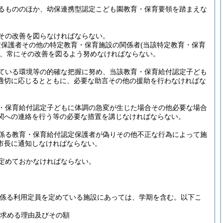
るもののほか、幼保連携型認定こども園教育・保育要領を踏まえな
その改善を図らなければならない。
定保護者その他の特定教育・保育施設の関係者
(当該特定教育・保育
、常にその改善を図るよう努めなければならない。
ている環境等の的確な把握に努め、当該教育・保育給付認定子ども
適切に応じるとともに、必要な助言その他の援助を行わなければな
・保育給付認定子どもに体調の急変が生じた場合その他必要な場合
関への連絡を行う等の必要な措置を講じなければならない。
係る教育・保育給付認定保護者が偽りその他不正な行為によって施
市長に通知しなければならない。
定めておかなければならない。
に係る利用定員を定めている施設にあっては、学期を含む。以下こ
求める理由及びその額