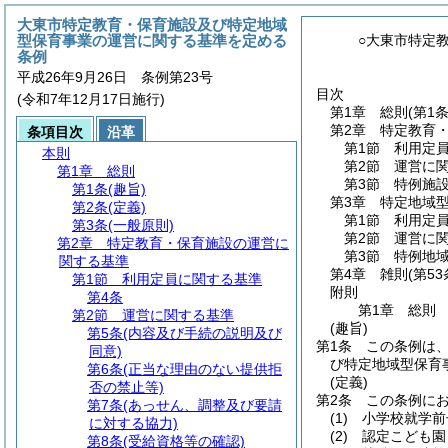
大東市特定教育・保育施設及び特定地域
型保育事業の運営に関する基準を定める
○大東市特定
条例
平成26年9月26日 条例第23号
目次
(令和7年12月17日施行)
第1章
総則
(第1
第2章
特定教育
条項目次
沿革
第1節
利用定
本則
第2節
運営に
第1章
総則
第3節
特例施
第1条
(趣旨)
第3章
特定地域
第2条
(定義)
第1節
利用定
第3条
(一般原則)
第2節
運営に
第2章
特定教育・保育施設の運営に
第3節
特例地
関する基準
第4章
雑則
(第53
第1節
利用定員に関する基準
附則
第4条
第1章
総則
第2節
運営に関する基準
(趣旨)
第5条
(内容及び手続の説明及び
第1条
この条例は
同意)
び特定地域型保育
第6条
(正当な理由のない提供拒
(定義)
否の禁止等)
第2条
この条例に
第7条
(あっせん、調整及び要請
(1)
小学校就学前
に対する協力)
(2)
認定こども園
第8条
(受給資格等の確認)