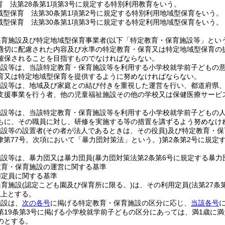
育 法第28条第1項第3号に規定する特別利用教育をいう。
域型保育 法第30条第1項第2号に規定する特別利用地域型保育をいう。
域型保育 法第30条第1項第3号に規定する特定利用地域型保育をいう。
保育施設及び特定地域型保育事業者
(以下「特定教育・保育施設等」という
適切に配慮された内容及び水準の特定教育・保育又は特定地域型保育の
確保されることを目指すものでなければならない。
施設等は、当該特定教育・保育施設等を利用する小学校就学前子どもの
育又は特定地域型保育を提供するように努めなければならない。
施設等は、地域及び家庭との結び付きを重視した運営を行い、都道府県
支援事業を行う者、他の児童福祉施設その他の学校又は保健医療サービ
施設等は、当該特定教育・保育施設等を利用する小学校就学前子どもの
もに、その職員に対し、研修を実施する等の措置を講ずるよう努めなけ
施設等の設置者
(その者が法人であるときは、その役員)
及び特定教育・保
法律第77号。次項において「暴力団対策法」という。)
第2条第2号に規定
施設等は、暴力団又は暴力団員
(暴力団対策法第2条第6号に規定する暴力
教育・保育施設の運営に関する基準
用定員に関する基準
保育施設
(認定こども園及び保育所に限る。)
は、その利用定員
(法第27
以上とする。
施設は、
次の各号
に掲げる特定教育・保育施設の区分に応じ、
当該各号
第19条第3号に掲げる小学校就学前子どもの区分にあっては、満1歳に
のとする。