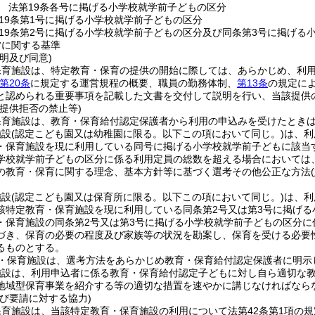
 法第19条各号に掲げる小学校就学前子どもの区分
19条第1号に掲げる小学校就学前子どもの区分
19条第2号に掲げる小学校就学前子どもの区分及び同条第3号に掲げる
営に関する基準
明及び同意)
保育施設は、特定教育・保育の提供の開始に際しては、あらかじめ、利
第20条
に規定する運営規程の概要、職員の勤務体制、
第13条
の規定に
と認められる重要事項を記載した文書を交付して説明を行い、当該提供
提供拒否の禁止等)
保育施設は、教育・保育給付認定保護者から利用の申込みを受けたとき
施設
(認定こども園又は幼稚園に限る。以下この項において同じ。)
は、利
・保育施設を現に利用している同号に掲げる小学校就学前子どもに該当
学校就学前子どもの区分に係る利用定員の総数を超える場合においては
の教育・保育に関する理念、基本方針等に基づく選考その他公正な方法
(
施設
(認定こども園又は保育所に限る。以下この項において同じ。)
は、利
該特定教育・保育施設を現に利用している同条第2号又は第3号に掲げ
・保育施設の同条第2号又は第3号に掲げる小学校就学前子どもの区分に
づき、保育の必要の程度及び家族等の状況を勘案し、保育を受ける必要
るものとする。
・保育施設は、選考方法をあらかじめ教育・保育給付認定保護者に明示
施設は、利用申込者に係る教育・保育給付認定子どもに対し自ら適切な
地域型保育事業を紹介する等の適切な措置を速やかに講じなければなら
び要請に対する協力)
保育施設は、当該特定教育・保育施設の利用について法第42条第1項の