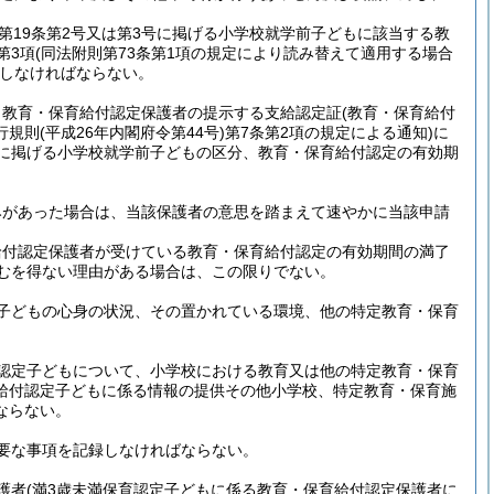
第19条第2号又は第3号に掲げる小学校就学前子どもに該当する教
第3項
(同法附則第73条第1項の規定により読み替えて適用する場合
しなければならない。
、教育・保育給付認定保護者の提示する支給認定証
(教育・保育給付
行規則
(平成26年内閣府令第44号)
第7条第2項の規定による通知)
に
号に掲げる小学校就学前子どもの区分、教育・保育給付認定の有効期
みがあった場合は、当該保護者の意思を踏まえて速やかに当該申請
給付認定保護者が受けている教育・保育給付認定の有効期間の満了
むを得ない理由がある場合は、この限りでない。
子どもの心身の状況、その置かれている環境、他の特定教育・保育
認定子どもについて、小学校における教育又は他の特定教育・保育
給付認定子どもに係る情報の提供その他小学校、特定教育・保育施
ならない。
要な事項を記録しなければならない。
護者
(満3歳未満保育認定子どもに係る教育・保育給付認定保護者に