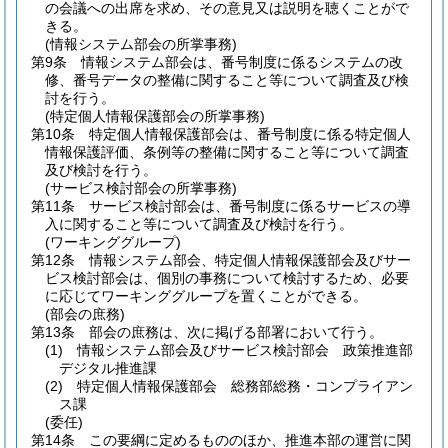
の会議への出席を求め、その意見又は説明を聴くことがで
きる。
(情報システム部会の所掌事務)
第9条
情報システム部会は、番号制度に係るシステムの改
修、番号データの整備に関すること等について調査及び検
討を行う。
(特定個人情報保護部会の所掌事務)
第10条
特定個人情報保護部会は、番号制度に係る特定個人
情報保護評価、条例等の整備に関すること等について調査
及び検討を行う。
(サービス検討部会の所掌事務)
第11条
サービス検討部会は、番号制度に係るサービスの導
入に関すること等について調査及び検討を行う。
(ワーキンググループ)
第12条
情報システム部会、特定個人情報保護部会及びサー
ビス検討部会は、個別の事務について検討するため、必要
に応じてワーキンググループを置くことができる。
(部会の庶務)
第13条
部会の庶務は、次に掲げる部署において行う。
(1)
情報システム部会及びサービス検討部会 政策推進部
デジタル推進課
(2)
特定個人情報保護部会 総務部総務・コンプライアン
ス課
(委任)
第14条
この要綱に定めるもののほか、推進本部の運営に関