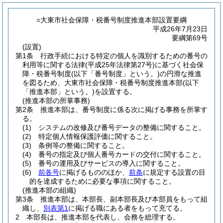
○大東市社会保障・税番号制度推進本部設置要綱
平成26年7月23日
要綱第69号
(設置)
第1条
行政手続における特定の個人を識別するための番号の
利用等に関する法律
(平成25年法律第27号)
に基づく社会保
障・税番号制度
(以下「番号制度」という。)
の円滑な推進
を図るため、大東市社会保障・税番号制度推進本部
(以下
「推進本部」という。)
を設置する。
(推進本部の所掌事務)
第2条
推進本部は、番号制度に係る次に掲げる事務を所掌す
る。
(1)
システムの改修及び番号データの整備に関すること。
(2)
特定個人情報保護評価に関すること。
(3)
条例等の整備に関すること。
(4)
番号の指定及び個人番号カードの交付に関すること。
(5)
番号の運用及びサービスの導入に関すること。
(6)
前各号
に掲げるもののほか、
前条
に規定する設置の目
的を達成するために必要な事項に関すること。
(推進本部の組織)
第3条
推進本部は、本部長、副本部長及び本部員をもって組
織し、
別表第1
に掲げる職にある者をもって充てる。
2
本部長は、推進本部を代表し、会務を総理する。