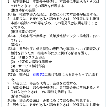
3
副本部長は、本部長を補佐し、本部長に事故あるとき又は
欠けたときは、その職務を代理する。
(推進本部の会議)
第4条
推進本部の会議は、必要に応じて本部長が招集する。
2
本部長は、必要があると認めるときは、関係者に対し推進
本部の会議への出席を求め、その意見又は説明を聴くこと
ができる。
(推進本部の庶務)
第5条
推進本部の庶務は、政策推進部デジタル推進課におい
て行う。
(部会)
第6条
番号制度に係る個別の専門的な事項について調査及び
検討を行うため、推進本部に次に掲げる部会を置く。
(1)
情報システム部会
(2)
特定個人情報保護部会
(3)
サービス検討部会
(部会の組織)
第7条
部会は、
別表第2
に掲げる職にある者をもって組織す
る。
2
部会長は、部会を代表し、会務を総理する。
3
副部会長は、部会長を補佐し、専門部会長に事故あるとき
又は欠けたときは、その職務を代理する。
(部会の会議)
第8条
部会の会議は、必要に応じて部会長が招集する。
2
部会長は、必要があると認めるときは、関係者に対し部会