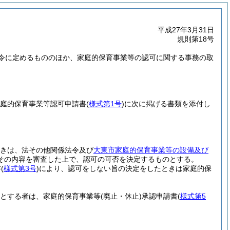
平成27年3月31日
規則第18号
令に定めるもののほか、家庭的保育事業等の認可に関する事務の取
家庭的保育事業等認可申請書
(
様式第1号
)
に次に掲げる書類を添付し
ときは、法その他関係法令及び
大東市家庭的保育事業等の設備及び
その内容を審査した上で、認可の可否を決定するものとする。
書
(
様式第3号
)
により、認可をしない旨の決定をしたときは家庭的保
うとする者は、家庭的保育事業等
(廃止・休止)
承認申請書
(
様式第5