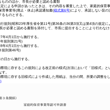
るもののほか、市長が必要と認める書類
規定による申請があったときは、その内容を審査した上で、家庭的保育
保育事業等
(廃止・休止)
承認通知書
(
様式第6号
)
により、承認しない旨の
するものとする。
施行規則
(昭和23年厚生省令第11号)
第36条の36第3項又は第4項の規
長が必要と認める書類を添付して、市長に提出することにより行わなけ
7年4月1日から施行する。
8年
規則第21号)
8年4月1日から施行する。
年
規則第46号)
布の日から施行する。
の際現に存するこの規則による改正前の様式
(次項において「旧様式」と
なす。
の際現に存する旧様式により作成した用紙は、当分の間、所要の調整を
)