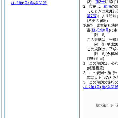
(3)
前2号
に掲げ
様式第8号
(第6条関係)
2
市長は、
前項
の
したときは家庭的
第7号
)
により通知
(変更の届出)
第6条
児童福祉法
書
(
様式第8号
)
に市
附
則
この規則は、平成2
附
則
(平成2
この規則は、平成2
附
則
(令和3
(施行期日)
1
この規則は、公
(経過措置)
2
この規則の施行
式によるものとみ
3
この規則の施行
様式第1号
(第3条関係