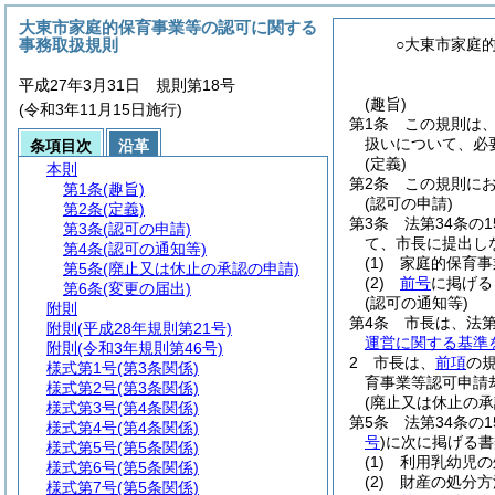
大東市家庭的保育事業等の認可に関する
事務取扱規則
○大東市家庭
平成27年3月31日 規則第18号
(趣旨)
(令和3年11月15日施行)
第1条
この規則は
扱いについて、必
条項目次
沿革
(定義)
本則
第2条
この規則に
第1条
(趣旨)
(認可の申請)
第2条
(定義)
第3条
法第34条の
第3条
(認可の申請)
て、市長に提出し
第4条
(認可の通知等)
(1)
家庭的保育事
第5条
(廃止又は休止の承認の申請)
(2)
前号
に掲げる
第6条
(変更の届出)
(認可の通知等)
附則
第4条
市長は、法第
附則
(平成28年規則第21号)
運営に関する基準
附則
(令和3年規則第46号)
2
市長は、
前項
の
様式第1号
(第3条関係)
育事業等認可申請
様式第2号
(第3条関係)
(廃止又は休止の承
様式第3号
(第4条関係)
第5条
法第34条の
様式第4号
(第4条関係)
号
)
に次に掲げる書
様式第5号
(第5条関係)
(1)
利用乳幼児の
様式第6号
(第5条関係)
(2)
財産の処分方
様式第7号
(第5条関係)