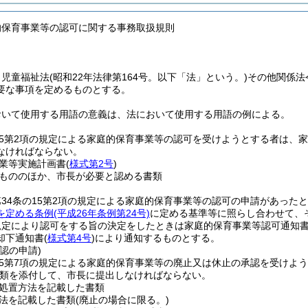
的保育事業等の認可に関する事務取扱規則
、児童福祉法
(昭和22年法律第164号。以下「法」という。)
その他関係法
要な事項を定めるものとする。
おいて使用する用語の意義は、法において使用する用語の例による。
15第2項の規定による家庭的保育事業等の認可を受けようとする者は、
なければならない。
業等実施計画書
(
様式第2号
)
もののほか、市長が必要と認める書類
34条の15第2項の規定による家庭的保育事業等の認可の申請があった
を定める条例
(平成26年条例第24号)
に定める基準等に照らし合わせて、
規定により認可をする旨の決定をしたときは家庭的保育事業等認可通知
却下通知書
(
様式第4号
)
により通知するものとする。
認の申請)
15第7項の規定による家庭的保育事業等の廃止又は休止の承認を受けよ
類を添付して、市長に提出しなければならない。
処置方法を記載した書類
法を記載した書類
(廃止の場合に限る。)