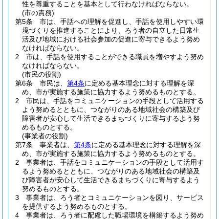
性を尊重することを基本として行わなければならない。
(市の責務)
第5条
市は、手話への理解を促進し、手話を使用しやすい環
境づくりを推進することにより、ろう者の自立した日常生
活及び地域における社会参加の促進に寄与できるよう努め
なければならない。
2
市は、手話を使用することができる職員を増やすよう努め
なければならない。
(市民の役割)
第6条
市民は、
第4条
に定める基本理念に対する理解を深
め、市が実施する施策に協力するよう努めるものとする。
2
市民は、手話をコミュニケーションの手段として活用する
よう努めるとともに、つながりのある地域社会の構築及び
障害者が安心して生活できるまちづくりに寄与するよう努
めるものとする。
(事業者の役割)
第7条
事業者は、
第4条
に定める基本理念に対する理解を深
め、市が実施する施策に協力するよう努めるものとする。
2
事業者は、手話をコミュニケーションの手段として活用す
るよう努めるとともに、つながりのある地域社会の構築及
び障害者が安心して生活できるまちづくりに寄与するよう
努めるものとする。
3
事業者は、ろう者とコミュニケーションを図り、サービス
を提供するよう努めるものとする。
4
事業者は、ろう者に配慮した職場環境を構築するよう努め