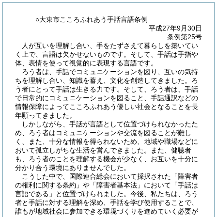
○大東市こころふれあう手話言語条例
平成27年9月30日
条例第25号
人が互いを理解し合い、手をたずさえて暮らしを築いてい
く上で、言語は欠かせないものです。そして、手話は手指や
体、表情を使って視覚的に表現する言語です。
ろう者は、手話でコミュニケーションを図り、互いの気持
ちを理解し合い、知識を蓄え、文化を創造してきました。ろ
う者にとって手話は生きる力です。そして、ろう者は、手話
で日常的にコミュニケーションを図ること、手話通訳などの
情報保障によってこころふれあう優しい社会となることを長
年願ってきました。
しかしながら、手話が言語として位置づけられなかったた
め、ろう者はコミュニケーションや交流を図ることが難し
く、また、十分な情報を得られないため、地域や職場などに
おいて孤立しがちな生活を営んできました。また、健聴者
も、ろう者のことを理解する機会が少なく、お互いを十分に
分かり合う環境にありませんでした。
こうした中で、国際連合総会において採択された「障害者
の権利に関する条約」や「障害者基本法」において「手話は
言語である」と位置づけられました。今後、私たちは、ろう
者と手話に対する理解を深め、手話を学び使用することで、
誰もが地域社会に参加できる環境づくりを進めていく必要が