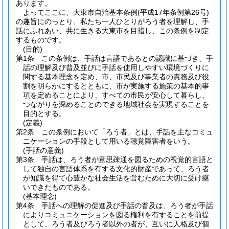
あります。
よってここに、大東市自治基本条例(平成17年条例第26号)
の趣旨にのっとり、私たち一人ひとりがろう者を理解し、手
話にふれあい、共に生きる大東市を目指し、この条例を制定
するものです。
(目的)
第1条
この条例は、手話は言語であるとの認識に基づき、手
話の理解及び普及並びに手話を使用しやすい環境づくりに
関する基本理念を定め、市、市民及び事業者の責務及び役
割を明らかにするとともに、市が実施する施策の基本的事
項を定めることにより、すべての市民が安心して暮らし、
つながりを深めることのできる地域社会を実現することを
目的とする。
(定義)
第2条
この条例において「ろう者」とは、手話を主なコミュ
ニケーションの手段として用いる聴覚障害者をいう。
(手話の意義)
第3条
手話は、ろう者が意思疎通を図るための視覚的言語と
して独自の言語体系を有する文化的財産であって、ろう者
が知識を得て心豊かな社会生活を営むために大切に受け継
いできたものである。
(基本理念)
第4条
手話への理解の促進及び手話の普及は、ろう者が手話
によりコミュニケーションを図る権利を有することを前提
として、ろう者及びろう者以外の者が、互いに人格及び個