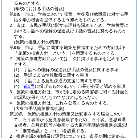
るものとする。
(学校における手話の普及)
第8条
市は、学校において児童、生徒及び教職員に対する手
話を学ぶ機会を提供するよう努めるものとする。
2
市は、市民が手話に関する理解を深めるため、学校教育に
おける手話への理解の促進及び手話の普及に努めるものと
する。
(施策の推進方針の策定)
第9条
市は、手話に関する施策を推進するための方針
(以下
「施策の推進方針」という。)
を策定するものとする。
2
施策の推進方針においては、次に掲げる事項を定めるもの
とする。
(1)
手話への理解の促進及び手話の普及に関する事項
(2)
手話による情報取得に関する事項
(3)
手話による意思疎通の支援に関する事項
(4)
前3号
に掲げるもののほか、市長が必要と認める事項
3
施策の推進方針は、市が別に定める障害者に関する計画と
の調和が保たれたものでなければならない。
4
施策の推進方針は、これを公表するものとする。
(大東市手話施策推進会議)
第10条
施策の推進方針の策定又は変更をする場合におい
て、ろう者等から意見を聴取するため、ろう者、意思疎通
支援者、公募市民等が参画する大東市手話施策推進会議
(以
下「推進会議」という。)
を設置する。
2
推進会議の組織及び運営については、市長が別に定める。