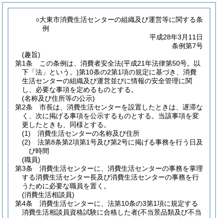
○大東市消費生活センターの組織及び運営等に関する条
例
平成28年3月11日
条例第7号
(趣旨)
第1条
この条例は、消費者安全法
(平成21年法律第50号。以
下「法」という。)
第10条の2第1項の規定に基づき、消費
生活センターの組織及び運営並びに情報の安全管理に関
し、必要な事項を定めるものとする。
(名称及び住所等の公示)
第2条
市長は、消費生活センターを設置したときは、遅滞な
く、次に掲げる事項を公示するものとする。
当該事項を変
更したときも、同様とする。
(1)
消費生活センターの名称及び住所
(2)
法第8条第2項第1号及び第2号に掲げる事務を行う日及
び時間
(職員)
第3条
消費生活センターに、消費生活センターの事務を掌理
する消費生活センター長及び消費生活センターの事務を行
うために必要な職員を置く。
(消費生活相談員)
第4条
消費生活センターに、法第10条の3第1項に規定する
消費生活相談員資格試験に合格した者
(不当景品類及び不当