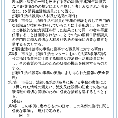
表示防止法等の一部を改正する等の法律
(平成26年法律第
71号)
附則第3条の規定により合格した者とみなされた者を
含む。)
を消費生活相談員として置く。
(消費生活相談員の人材及び処遇の確保)
第5条
市長は、消費生活相談員が実務の経験を通じて専門的
な知識及び技術を体得していることに十分配慮し、任期ご
とに客観的な能力実証を行った結果として同一の者を再度
任用することは排除されないことその他の消費生活相談員
の専門性に鑑み適切な人材及び処遇の確保に必要な措置を
講ずるものとする。
(消費生活相談等の事務に従事する職員等に対する研修)
第6条
市長は、消費生活センターにおいて法第8条第2項各
号に掲げる事務に従事する職員及び消費生活相談員に対
し、その資質の向上のための研修の機会を確保するものと
する。
(消費生活相談等の事務の実施により得られた情報の安全管
理)
第7条
市長は、法第8条第2項各号に掲げる事務の実施によ
り得られた情報の漏えい、滅失又は毀損の防止その他の当
該情報の適切な管理のために必要な措置を講ずるものとす
る。
(委任)
第8条
この条例に定めるもののほか、この条例の施行に関し
必要な事項は、規則で定める。
附
則