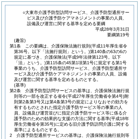
○大東市介護予防型訪問サービス、介護予防型通所サー
ビス及び介護予防ケアマネジメントの事業の人員、
設備及び運営に関する基準を定める要綱
平成28年3月31日
要綱第19号
(趣旨)
第1条
この要綱は、介護保険法施行規則
(平成11年厚生省令
第36号。以下「法施行規則」という。)
第140条の63の6の
規定に基づき、介護保険法
(平成9年法律第123号。以下
「法」という。)
第115条の45第1項第1号に規定する第1号
事業のうち、介護予防型訪問サービス、介護予防型通所サ
ービス及び介護予防ケアマネジメントの事業の人員、設備
及び運営に関する基準を定めるものとする。
(基準)
第2条
介護予防型訪問サービスの基準は、介護保険法施行規
則等の一部を改正する省令
(平成27年厚生労働省令第4号)
附
則第2条第3号又は第4条第3号の規定によりなおその効力を
有するものとされた指定介護予防サービス等の事業の人
員、設備及び運営並びに指定介護予防サービス等に係る介
護予防のための効果的な支援の方法に関する基準
(平成18年
厚生労働省令第35号)
に定める旧介護予防訪問介護に関する
基準によるものとする。
2
介護予防型通所サービスの基準は、介護保険法施行規則等