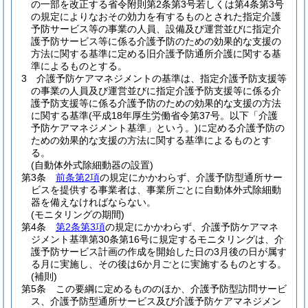
の一部を改正する省令附則第2条第3号若しくは第4条第3号
の規定によりなおその効力を有するものとされた指定介護
予防サービス等の事業の人員、設備及び運営並びに指定介
護予防サービス等に係る介護予防のための効果的な支援の
方法に関する基準に定める旧介護予防通所介護に関する基
準によるものとする。
3
介護予防ケアマネジメントの基準は、指定介護予防支援等
の事業の人員及び運営並びに指定介護予防支援等に係る介
護予防支援等に係る介護予防のための効果的な支援の方法
に関する基準
(平成18年厚生労働省令第37号。以下「介護
予防ケアマネジメント基準」という。)
に定める介護予防の
ための効果的な支援の方法に関する基準によるものとす
る。
(自動体外式除細動器の設置)
第3条
前条第2項
の規定にかかわらず、介護予防型通所サー
ビスを提供する事業者は、事業所ごとに自動体外式除細動
器を備えなければならない。
(モニタリングの期間)
第4条
第2条第3項
の規定にかかわらず、介護予防ケアマネ
ジメント基準第30条第16号に規定するモニタリングは、介
護予防サービス計画の作成を開始した日の3月後の日が属す
る月に実施し、その後は6か月ごとに実施するものとする。
(補則)
第5条
この要綱に定めるもののほか、介護予防型訪問サービ
ス、介護予防型通所サービス及び介護予防ケアマネジメン