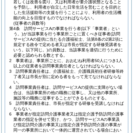
若しくは改善を図り、又は利用者が要介護状態となること
を予防し、利用者が自立した日常生活を営むことを目的と
した生活援助等の支援を行うことにより、利用者の生活機
能の向上を目指すものでなければならない。
(従事者の員数等)
第4条
訪問サービスAの事業を行う者
(以下「事業者」とい
う。)
が当該事業を行う事業所ごとに置くべき従事者
(訪問
サービスAの提供に当たる介護福祉士、法第8条の2第2項に
規定する政令で定める者又は市長が指定する研修受講者を
いう。以下同じ。)
の員数は、当該事業を適切に行うために
必要と認められる数とする。
2
事業者は、事業所ごとに、おおむね利用者50人につき1人
以上の従業者を訪問事業責任者としなければならない。
3
訪問事業責任者は、介護福祉士、介護職員初任者研修等終
了者又は市長が別に定める者をもって充てなければならな
い。
4
訪問事業責任者は、訪問サービスAの提供に支障がない場
合は、当該事業所の他の職務に従事し、又は他の事業所、
施設等の職務に従事することができるものとする。
5
訪問事業責任者は、市長が指定する研修を受講しなければ
ならない。
6
事業者が指定訪問介護事業者又は指定介護予防訪問介護事
業者の指定を併せて受け、かつ、訪問サービスAの事業及
び指定訪問介護の事業又は指定介護予防訪問介護の事業が
同一の事業所において一体的に運営されている場合におい