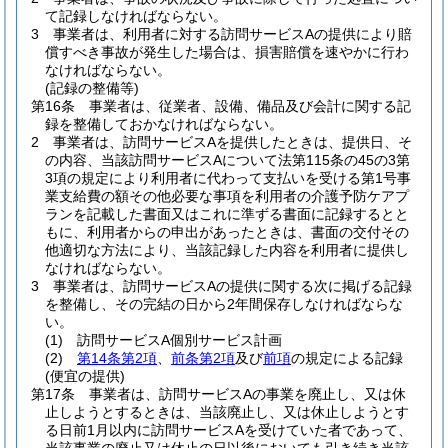
て記録しなければならない。
3
事業者は、利用者に対する訪問サービスAの提供により賠
償すべき事故が発生した場合は、損害賠償を速やかに行わ
なければならない。
(記録の整備等)
第16条
事業者は、従業者、設備、備品及び会計に関する記
録を整備しておかなければならない。
2
事業者は、訪問サービスAを提供したときは、提供日、そ
の内容、当該訪問サービスAについて法第115条の45の3第
3項の規定により利用者に代わって支払いを受ける第1号事
業支給費の額その他必要な事項を利用者の介護予防ケアプ
ランを記載した書面又はこれに準ずる書面に記録するとと
もに、利用者からの申出があったときは、書面の交付その
他適切な方法により、当該記録した内容を利用者に提供し
なければならない。
3
事業者は、訪問サービスAの提供に関する次に掲げる記録
を整備し、その完結の日から2年間保存しなければならな
い。
(1)
訪問サービスA個別サービス計画
(2)
第14条第2項
、
前条第2項
及び
前項
の規定による記録
(便宜の提供)
第17条
事業者は、訪問サービスAの事業を廃止し、又は休
止しようとするときは、当該廃止し、又は休止しようとす
る日前1月以内に訪問サービスAを受けていた者であって、