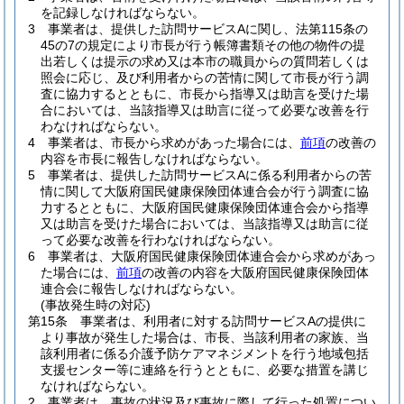
を記録しなければならない。
3
事業者は、提供した訪問サービスAに関し、法第115条の
45の7の規定により市長が行う帳簿書類その他の物件の提
出若しくは提示の求め又は本市の職員からの質問若しくは
照会に応じ、及び利用者からの苦情に関して市長が行う調
査に協力するとともに、市長から指導又は助言を受けた場
合においては、当該指導又は助言に従って必要な改善を行
わなければならない。
4
事業者は、市長から求めがあった場合には、
前項
の改善の
内容を市長に報告しなければならない。
5
事業者は、提供した訪問サービスAに係る利用者からの苦
情に関して大阪府国民健康保険団体連合会が行う調査に協
力するとともに、大阪府国民健康保険団体連合会から指導
又は助言を受けた場合においては、当該指導又は助言に従
って必要な改善を行わなければならない。
6
事業者は、大阪府国民健康保険団体連合会から求めがあっ
た場合には、
前項
の改善の内容を大阪府国民健康保険団体
連合会に報告しなければならない。
(事故発生時の対応)
第15条
事業者は、利用者に対する訪問サービスAの提供に
より事故が発生した場合は、市長、当該利用者の家族、当
該利用者に係る介護予防ケアマネジメントを行う地域包括
支援センター等に連絡を行うとともに、必要な措置を講じ
なければならない。
2
事業者は、事故の状況及び事故に際して行った処置につい