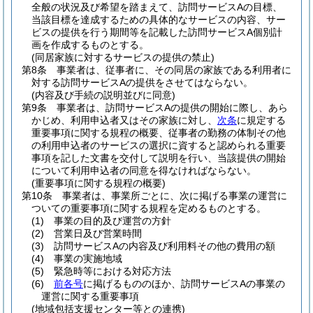
全般の状況及び希望を踏まえて、訪問サービスAの目標、
当該目標を達成するための具体的なサービスの内容、サー
ビスの提供を行う期間等を記載した訪問サービスA個別計
画を作成するものとする。
(同居家族に対するサービスの提供の禁止)
第8条
事業者は、従事者に、その同居の家族である利用者に
対する訪問サービスAの提供をさせてはならない。
(内容及び手続の説明並びに同意)
第9条
事業者は、訪問サービスAの提供の開始に際し、あら
かじめ、利用申込者又はその家族に対し、
次条
に規定する
重要事項に関する規程の概要、従事者の勤務の体制その他
の利用申込者のサービスの選択に資すると認められる重要
事項を記した文書を交付して説明を行い、当該提供の開始
について利用申込者の同意を得なければならない。
(重要事項に関する規程の概要)
第10条
事業者は、事業所ごとに、次に掲げる事業の運営に
ついての重要事項に関する規程を定めるものとする。
(1)
事業の目的及び運営の方針
(2)
営業日及び営業時間
(3)
訪問サービスAの内容及び利用料その他の費用の額
(4)
事業の実施地域
(5)
緊急時等における対応方法
(6)
前各号
に掲げるもののほか、訪問サービスAの事業の
運営に関する重要事項
(地域包括支援センター等との連携)