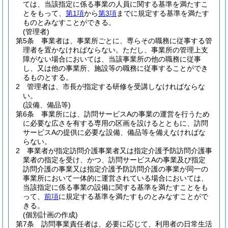
ては、当該指定に係る事業の人員に関する基準を満たすこ
とをもって、
第1項
から
第3項
までに規定する基準を満たす
ものとみなすことができる。
(管理者)
第5条
事業者は、事業所ごとに、専らその職務に従事する管
理者を置かなければならない。
ただし、事業所の管理上支
障がない場合においては、当該事業所の他の職務に従事
し、又は他の事業所、施設等の職務に従事することができ
るものとする。
2
管理者は、市長が指定する研修を受講しなければならな
い。
(設備、備品等)
第6条
事業所には、訪問サービスAの事業の運営を行うため
に必要な広さを有する専用の区画を設けるとともに、訪問
サービスAの提供に必要な設備、備品等を備えなければな
らない。
2
事業者が指定訪問介護事業者又は指定介護予防訪問介護事
業者の指定を受け、かつ、訪問サービスAの事業及び指定
訪問介護の事業又は指定介護予防訪問介護の事業が同一の
事業所において一体的に運営されている場合においては、
当該指定に係る事業の設備に関する基準を満たすことをも
って、
前項
に規定する基準を満たすものとみなすことがで
きる。
(個別計画の作成)
第7条
訪問事業責任者は、必要に応じて、利用者の日常生活