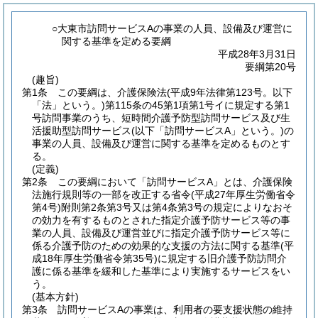
○大東市訪問サービスAの事業の人員、設備及び運営に
関する基準を定める要綱
平成28年3月31日
要綱第20号
(趣旨)
第1条
この要綱は、介護保険法
(平成9年法律第123号。以下
「法」という。)
第115条の45第1項第1号イに規定する第1
号訪問事業のうち、短時間介護予防型訪問サービス及び生
活援助型訪問サービス
(以下「訪問サービスA」という。)
の
事業の人員、設備及び運営に関する基準を定めるものとす
る。
(定義)
第2条
この要綱において「訪問サービスA」とは、介護保険
法施行規則等の一部を改正する省令
(平成27年厚生労働省令
第4号)
附則第2条第3号又は第4条第3号の規定によりなおそ
の効力を有するものとされた指定介護予防サービス等の事
業の人員、設備及び運営並びに指定介護予防サービス等に
係る介護予防のための効果的な支援の方法に関する基準
(平
成18年厚生労働省令第35号)
に規定する旧介護予防訪問介
護に係る基準を緩和した基準により実施するサービスをい
う。
(基本方針)
第3条
訪問サービスAの事業は、利用者の要支援状態の維持