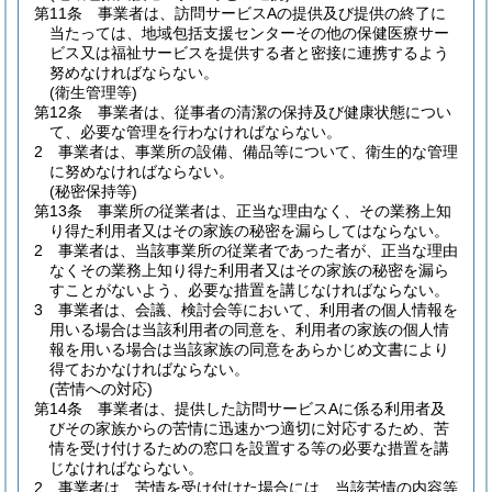
第11条
事業者は、訪問サービスAの提供及び提供の終了に
当たっては、地域包括支援センターその他の保健医療サー
ビス又は福祉サービスを提供する者と密接に連携するよう
努めなければならない。
(衛生管理等)
第12条
事業者は、従事者の清潔の保持及び健康状態につい
て、必要な管理を行わなければならない。
2
事業者は、事業所の設備、備品等について、衛生的な管理
に努めなければならない。
(秘密保持等)
第13条
事業所の従業者は、正当な理由なく、その業務上知
り得た利用者又はその家族の秘密を漏らしてはならない。
2
事業者は、当該事業所の従業者であった者が、正当な理由
なくその業務上知り得た利用者又はその家族の秘密を漏ら
すことがないよう、必要な措置を講じなければならない。
3
事業者は、会議、検討会等において、利用者の個人情報を
用いる場合は当該利用者の同意を、利用者の家族の個人情
報を用いる場合は当該家族の同意をあらかじめ文書により
得ておかなければならない。
(苦情への対応)
第14条
事業者は、提供した訪問サービスAに係る利用者及
びその家族からの苦情に迅速かつ適切に対応するため、苦
情を受け付けるための窓口を設置する等の必要な措置を講
じなければならない。
2
事業者は、苦情を受け付けた場合には、当該苦情の内容等