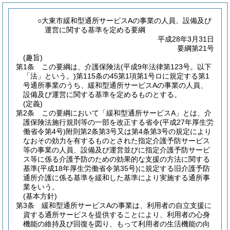
○大東市緩和型通所サービスAの事業の人員、設備及び
運営に関する基準を定める要綱
平成28年3月31日
要綱第21号
(趣旨)
第1条
この要綱は、介護保険法
(平成9年法律第123号。以下
「法」という。)
第115条の45第1項第1号ロに規定する第1
号通所事業のうち、緩和型通所サービスAの事業の人員、
設備及び運営に関する基準を定めるものとする。
(定義)
第2条
この要綱において「緩和型通所サービスA」とは、介
護保険法施行規則等の一部を改正する省令
(平成27年厚生労
働省令第4号)
附則第2条第3号又は第4条第3号の規定により
なおその効力を有するものとされた指定介護予防サービス
等の事業の人員、設備及び運営並びに指定介護予防サービ
ス等に係る介護予防のための効果的な支援の方法に関する
基準
(平成18年厚生労働省令第35号)
に規定する旧介護予防
通所介護に係る基準を緩和した基準により実施する通所事
業をいう。
(基本方針)
第3条
緩和型通所サービスAの事業は、利用者の自立支援に
資する通所サービスを提供することにより、利用者の心身
機能の維持及び回復を図り、もって利用者の生活機能の向