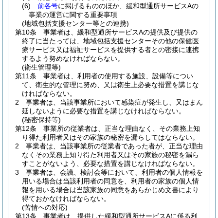
(6)
前各号
に掲げるもののほか、緩和型通所サービスAの
事業の運営に関する重要事項
(地域包括支援センター等との連携)
第10条
事業者は、緩和型通所サービスAの提供及び提供の
終了に当たっては、地域包括支援センターその他の保健医
療サービス又は福祉サービスを提供する者との密接に連携
するよう努めなければならない。
(衛生管理等)
第11条
事業者は、利用者の使用する施設、設備等につい
て、衛生的な管理に努め、又は衛生上必要な措置を講じな
ければならない。
2
事業者は、当該事業所において感染症が発生し、又はまん
延しないように必要な措置を講じなければならない。
(秘密保持等)
第12条
事業所の従業者は、正当な理由なく、その業務上知
り得た利用者又はその家族の秘密を漏らしてはならない。
2
事業者は、当該事業所の従業者であった者が、正当な理由
なくその業務上知り得た利用者又はその家族の秘密を漏ら
すことがないよう、必要な措置を講じなければならない。
3
事業者は、会議、検討会等において、利用者の個人情報を
用いる場合は当該利用者の同意を、利用者の家族の個人情
報を用いる場合は当該家族の同意をあらかじめ文書により
得ておかなければならない。
(苦情への対応)
第13条
事業者は、提供した緩和型通所サービスAに係る利