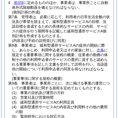
4
前3項
に定めるもののほか、事業者は、事業所ごとに自動
体外式除細動器を備えなければならない。
(個別計画の作成)
第7条
管理者は、必要に応じて、利用者の日常生活全般の状
況及び希望を踏まえて、緩和型通所サービスAの目標、当
該目標を達成するための具体的なサービスの内容、サービ
スの提供を行う期間等を記載した緩和型通所サービスA個
別計画を作成するものとする。
(内容及び手続の説明並びに同意)
第8条
事業者は、緩和型通所サービスAの提供の開始に際
し、あらかじめ、利用申込者又はその家族に対し、
次条
に
規定する重要事項に関する規程の概要、従業者の勤務の体
制その他の利用申込者のサービスの選択に資すると認めら
れる重要事項を記した文書を交付して説明を行い、当該提
供の開始について利用申込者の同意を得なければならな
い。
(重要事項に関する規程の概要)
第9条
事業者は、事業所ごとに、次に掲げる事業の運営につ
いての重要事項に関する規程を定めておくものとする。
(1)
事業の目的及び運営の方針
(2)
営業日及び営業時間
(3)
緩和型通所サービスAの利用定員
(4)
緩和型通所サービスAの内容及び利用料その他の費用
の額
(5)
緊急時等における対応方法