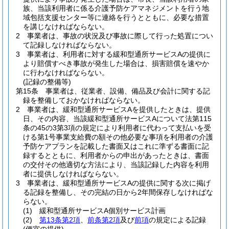
族、当該利用者に係る介護予防ケアマネジメントを行う地
域包括支援センター等に連絡を行うとともに、必要な措置
を講じなければならない。
2
事業者は、事故の状況及び事故に際して行った処置につい
て記録しなければならない。
3
事業者は、利用者に対する緩和型通所サービスAの提供に
より賠償すべき事故が発生した場合は、損害賠償を速やか
に行わなければならない。
(記録の整備等)
第15条
事業者は、従業者、設備、備品及び会計に関する記
録を整備しておかなければならない。
2
事業者は、緩和型通所サービスAを提供したときは、提供
日、その内容、当該緩和型通所サービスAについて法第115
条の45の3第3項の規定により利用者に代わって支払いを受
ける第1号事業支給費の額その他必要な事項を利用者の介護
予防ケアプランを記載した書面又はこれに準ずる書面に記
録するとともに、利用者からの申出があったときは、書面
の交付その他適切な方法により、当該記録した内容を利用
者に提供しなければならない。
3
事業者は、緩和型通所サービスAの提供に関する次に掲げ
る記録を整備し、その完結の日から2年間保存しなければな
らない。
(1)
緩和型通所サービスA個別サービス計画
(2)
第13条第2項
、
前条第2項
及び
前項
の規定による記録