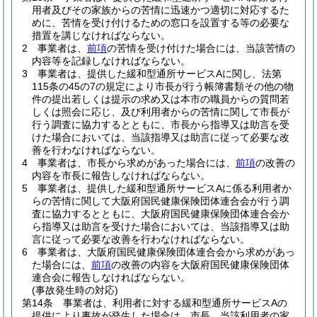
用者及びその家族からの苦情に迅速かつ適切に対応するた
めに、苦情を受け付けるための窓口を設置する等の必要な
措置を講じなければならない。
2
事業者は、
前項
の苦情を受け付けた場合には、当該苦情の
内容等を記録しなければならない。
3
事業者は、提供した緩和型通所サービスAに関し、法第
115条の45の7の規定により市長が行う帳簿書類その他の物
件の提出若しくは提示の求め又は本市の職員からの質問若
しくは照会に応じ、及び利用者からの苦情に関して市長が
行う調査に協力するとともに、市長から指導又は助言を受
けた場合においては、当該指導又は助言に従って必要な改
善を行わなければならない。
4
事業者は、市長から求めがあった場合には、
前項
の改善の
内容を市長に報告しなければならない。
5
事業者は、提供した緩和型通所サービスAに係る利用者か
らの苦情に関して大阪府国民健康保険団体連合会が行う調
査に協力するとともに、大阪府国民健康保険団体連合会か
ら指導又は助言を受けた場合においては、当該指導又は助
言に従って必要な改善を行わなければならない。
6
事業者は、大阪府国民健康保険団体連合会から求めがあっ
た場合には、
前項
の改善の内容を大阪府国民健康保険団体
連合会に報告しなければならない。
(事故発生時の対応)
第14条
事業者は、利用者に対する緩和型通所サービスAの
提供により事故が発生した場合は、市長、当該利用者の家