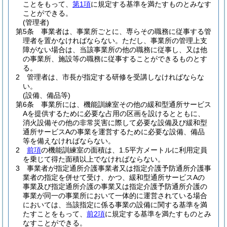
ことをもって、
第1項
に規定する基準を満たすものとみなす
ことができる。
(管理者)
第5条
事業者は、事業所ごとに、専らその職務に従事する管
理者を置かなければならない。
ただし、事業所の管理上支
障がない場合は、当該事業所の他の職務に従事し、又は他
の事業所、施設等の職務に従事することができるものとす
る。
2
管理者は、市長が指定する研修を受講しなければならな
い。
(設備、備品等)
第6条
事業所には、機能訓練室その他の緩和型通所サービス
Aを提供するために必要な占用の区画を設けるとともに、
消火設備その他の非常災害に際して必要な設備及び緩和型
通所サービスAの事業を運営するために必要な設備、備品
等を備えなければならない。
2
前項
の機能訓練室の面積は、1.5平方メートルに利用定員
を乗じて得た面積以上でなければならない。
3
事業者が指定通所介護事業者又は指定介護予防通所介護事
業者の指定を併せて受け、かつ、緩和型通所サービスAの
事業及び指定通所介護の事業又は指定介護予防通所介護の
事業が同一の事業所において一体的に運営されている場合
においては、当該指定に係る事業の設備に関する基準を満
たすことをもって、
前2項
に規定する基準を満たすものとみ
なすことができる。