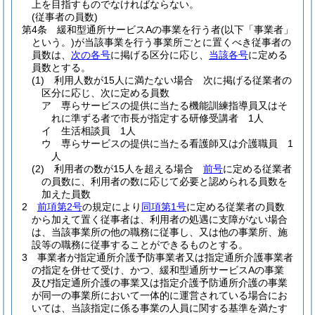
上を目指すものでなければならない。
(従事者の員数)
第4条
緩和型通所サービスAの事業を行う者
(以下「事業者」
という。)
が当該事業を行う事業所ごとに置くべき従事者の
員数は、
次の各号
に掲げる区分に応じ、
当該各号
に定める
員数とする。
(1)
利用人数が15人に満たない場合 次に掲げる従業者の
区分に応じ、次に定める員数
ア
専らサービスの提供に当たる機能訓練指導員又はそ
れに準ずる者で市長が指定する研修受講者 1人
イ
生活相談員 1人
ウ
専らサービスの提供に当たる看護師又は介護職員 1
人
(2)
利用者の数が15人を超える場合
前号
に定める従業者
の員数に、利用者の数に応じて必要と認められる員数を
加えた員数
2
前項第2号
の規定により
同項第1号
に定める従業者の員数
から加えて置く従事者は、利用者の処遇に支障がない場合
は、当該事業所の他の職務に従事し、又は他の事業所、施
設等の職務に従事することができるものとする。
3
事業者が指定通所介護予防事業者又は指定通所介護事業者
の指定を併せて受け、かつ、緩和型通所サービスAの事業
及び指定通所介護の事業又は指定介護予防通所介護の事業
が同一の事業所において一体的に運営されている場合にお
いては、当該指定に係る事業の人員に関する基準を満たす