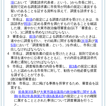
項
において「調査請求代表者」という。)
から市長に対し、
規則で定める調査請求書に市長等が同条の規定に違反する
疑いのあることを証する資料を添えて、調査を請求するこ
とができる。
2
市長は、
前項
の規定による調査の請求を受けたときは、当
該請求が
同項
に定める要件を満たすものであることを確認
した後、速やかに大東市政治倫理審査会
(以下「審査会」と
いう。)
に調査を求めなければならない。
3
審査会は、
前項
の規定による調査の求めがあったときは、
速やかに調査を行い、その結果に関する報告書
(
次項
及び
第
5項
において「調査報告書」という。)
を作成し、市長に提
出しなければならない。
4
市長は、調査報告書の提出を受けたときは、規則で定める
事項を速やかに公表するとともに、その内容を調査請求代
表者に通知しなければならない。
5
市長は、調査報告書の内容を尊重し、
前3条
の規定に違反
したと認められる市長等に対して、勧告その他必要な措置
を講ずることができる。
(政治倫理審査会)
第7条
市長は、次に掲げる事務を所掌するため、審査会を設
置する。
(1)
前条第3項
及び
大東市議会議員の政治倫理に関する条
例
(令和2年条例第2号)
第6条第4項
の規定によりその権限
に属することとされた事項について調査審議を行うこ
と。