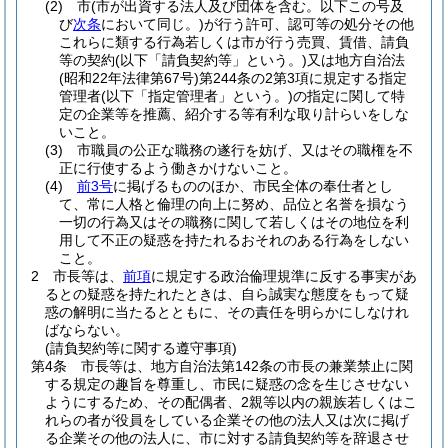
(2)
市
(市が出資する法人及び団体を含む。以下この号及
び
次条
において同じ。)
が行う許可、認可等の処分その他
これらに類する行為若しくは市が行う売買、賃借、請負
等の契約
(以下「請負契約等」という。)
又は地方自治法
(昭和22年法律第67号)
第244条の2第3項に規定する指定
管理者
(以下「指定管理者」という。)
の指定に関して特
定の企業等を推薦、紹介する等有利な取り計らいをしな
いこと。
(3)
市職員の公正な職務の遂行を妨げ、又はその職権を不
正に行使するよう働きかけないこと。
(4)
前3号
に掲げるもののほか、市民全体の奉仕者とし
て、常に人格と倫理の向上に努め、品位と名誉を損なう
一切の行為又はその職務に関して若しくはその地位を利
用して不正の疑惑を持たれるおそれのある行為をしない
こと。
2
市長等は、
前項
に規定する政治倫理規準に反する事実があ
るとの疑惑を持たれたときは、自ら誠実な態度をもって疑
惑の解明に当たるとともに、その責任を明らかにしなけれ
ばならない。
(請負契約等に関する遵守事項)
第4条
市長等は、地方自治法第142条の市長の兼業禁止に関
する規定の趣旨を尊重し、市民に疑惑の念を生じさせない
ようにするため、その配偶者、2親等以内の親族若しくはこ
れらの者が役員をしている企業その他の法人又は次に掲げ
る企業その他の法人に、市に対する請負契約等を辞退させ