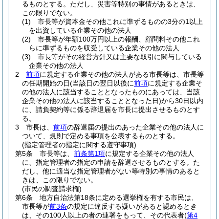
るものとする。
ただし、災害等特別の事情があるときは、
この限りでない。
(1)
市長等が資本金その他これに準ずるものの3分の1以上
を出資している企業その他の法人
(2)
市長等が年額100万円以上の報酬、顧問料その他これ
らに準ずるものを収受している企業その他の法人
(3)
市長等がその経営方針又は主要な取引に関与している
企業その他の法人
2
前項
に規定する企業その他の法人がある市長等は、市長等
の任期開始の日
(当該日の翌日以後に
前項
に規定する企業そ
の他の法人に該当することとなったものにあっては、当該
企業その他の法人に該当することとなった日)
から30日以内
に、請負契約等に係る辞退届を市長に提出させるものとす
る。
3
市長は、
前項
の辞退届の提出のあった企業その他の法人に
ついて、規則で定める事項を公表するものとする。
(指定管理者の指定に関する遵守事項)
第5条
市長等は、
前条第1項
に規定する企業その他の法人
に、指定管理者の指定の申請を辞退させるものとする。
た
だし、他に適当な指定管理者がない等特別の事情のあると
きは、この限りでない。
(市民の調査請求権)
第6条
地方自治法第18条に定める選挙権を有する市民は、
市長等が
前3条
の規定に違反する疑いがあると認めるとき
は、その100人以上の者の連署をもって、その代表者
(
第4