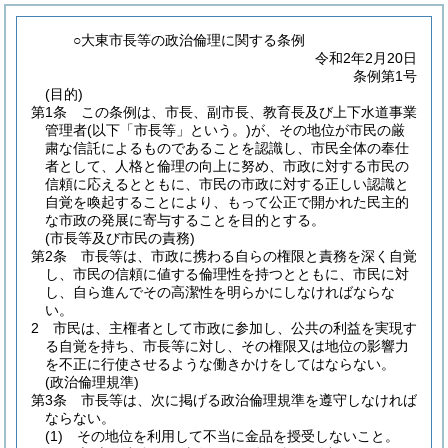
○大東市長等の政治倫理に関する条例
令和2年2月20日
条例第1号
(目的)
第1条
この条例は、市長、副市長、教育長及び上下水道事業
管理者
(以下「市長等」という。)
が、その地位が市民の厳
粛な信託によるものであることを認識し、市民全体の奉仕
者として、人格と倫理の向上に努め、市政に対する市民の
信頼に応えるとともに、市民の市政に対する正しい認識と
自覚を喚起することにより、もって公正で開かれた民主的
な市政の発展に寄与することを目的とする。
(市長等及び市民の責務)
第2条
市長等は、市政に携わる自らの権限と責務を深く自覚
し、市民の信頼に値する倫理性を持つとともに、市民に対
し、自ら進んでその高潔性を明らかにしなければならな
い。
2
市民は、主権者として市政に参加し、公共の利益を実現す
る自覚を持ち、市長等に対し、その権限又は地位の影響力
を不正に行使させるような働きかけをしてはならない。
(政治倫理規準)
第3条
市長等は、次に掲げる政治倫理規準を遵守しなければ
ならない。
(1)
その地位を利用して不当に金品を授受しないこと。