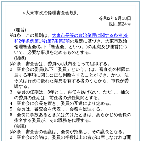
○大東市政治倫理審査会規則
令和2年5月18日
規則第24号
(趣旨)
第1条
この規則は、
大東市長等の政治倫理に関する条例
(令
和2年条例第1号)
第7条第2項
の規定に基づき、大東市政治
倫理審査会
(以下「審査会」という。)
の組織及び運営につ
いて、必要な事項を定めるものとする。
(組織)
第2条
審査会は、委員5人以内をもって組織する。
2
審査会の委員
(以下「委員」という。)
は、審査会の権限に
属する事項に関し公正な判断をすることができ、かつ、法
令又は行政に優れた識見を有する者のうちから、市長が委
嘱する。
3
委員の任期は、3年とし、再任を妨げない。
ただし、補欠
の委員の任期は、前任者の残任期間とする。
4
審査会に会長を置き、委員の互選により定める。
5
会長は、審査会を代表し、会務を総理する。
6
会長に事故あるとき又は欠けたときは、あらかじめ会長の
指名する委員が、その職務を代理する。
(会議)
第3条
審査会の会議は、会長が招集し、その議長となる。
2
審査会の会議は、委員の半数以上の者が出席しなければ開