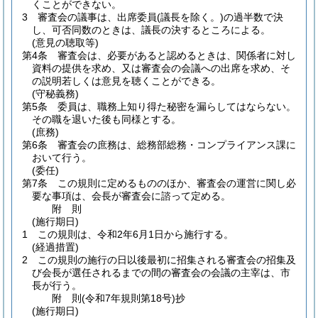
くことができない。
3
審査会の議事は、出席委員
(議長を除く。)
の過半数で決
し、可否同数のときは、議長の決するところによる。
(意見の聴取等)
第4条
審査会は、必要があると認めるときは、関係者に対し
資料の提供を求め、又は審査会の会議への出席を求め、そ
の説明若しくは意見を聴くことができる。
(守秘義務)
第5条
委員は、職務上知り得た秘密を漏らしてはならない。
その職を退いた後も同様とする。
(庶務)
第6条
審査会の庶務は、総務部総務・コンプライアンス課に
おいて行う。
(委任)
第7条
この規則に定めるもののほか、審査会の運営に関し必
要な事項は、会長が審査会に諮って定める。
附
則
(施行期日)
1
この規則は、令和2年6月1日から施行する。
(経過措置)
2
この規則の施行の日以後最初に招集される審査会の招集及
び会長が選任されるまでの間の審査会の会議の主宰は、市
長が行う。
附
則
(令和7年
規則第18号)
抄
(施行期日)