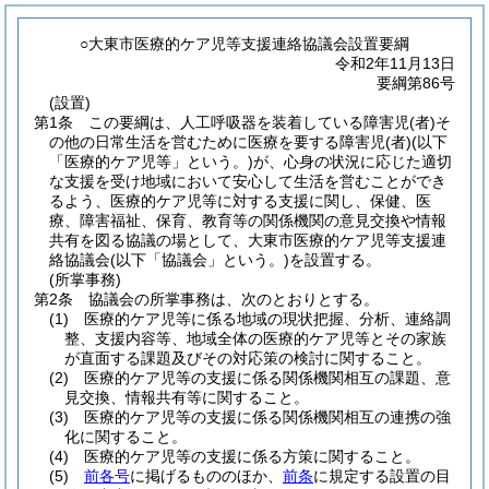
○大東市医療的ケア児等支援連絡協議会設置要綱
令和2年11月13日
要綱第86号
(設置)
第1条
この要綱は、人工呼吸器を装着している障害児
(者)
そ
の他の日常生活を営むために医療を要する障害児
(者)
(以下
「医療的ケア児等」という。)
が、心身の状況に応じた適切
な支援を受け地域において安心して生活を営むことができ
るよう、医療的ケア児等に対する支援に関し、保健、医
療、障害福祉、保育、教育等の関係機関の意見交換や情報
共有を図る協議の場として、大東市医療的ケア児等支援連
絡協議会
(以下「協議会」という。)
を設置する。
(所掌事務)
第2条
協議会の所掌事務は、次のとおりとする。
(1)
医療的ケア児等に係る地域の現状把握、分析、連絡調
整、支援内容等、地域全体の医療的ケア児等とその家族
が直面する課題及びその対応策の検討に関すること。
(2)
医療的ケア児等の支援に係る関係機関相互の課題、意
見交換、情報共有等に関すること。
(3)
医療的ケア児等の支援に係る関係機関相互の連携の強
化に関すること。
(4)
医療的ケア児等の支援に係る方策に関すること。
(5)
前各号
に掲げるもののほか、
前条
に規定する設置の目