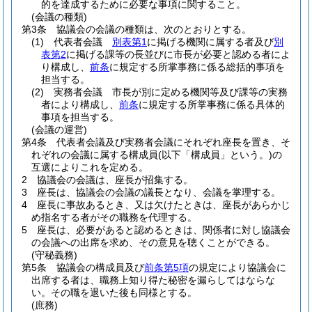
的を達成するために必要な事項に関すること。
(会議の種類)
第3条
協議会の会議の種類は、次のとおりとする。
(1)
代表者会議
別表第1
に掲げる機関に属する者及び
別
表第2
に掲げる課等の長並びに市長が必要と認める者によ
り構成し、
前条
に規定する所掌事務に係る総括的事項を
担当する。
(2)
実務者会議 市長が別に定める機関等及び課等の実務
者により構成し、
前条
に規定する所掌事務に係る具体的
事項を担当する。
(会議の運営)
第4条
代表者会議及び実務者会議にそれぞれ座長を置き、そ
れぞれの会議に属する構成員
(以下「構成員」という。)
の
互選によりこれを定める。
2
協議会の会議は、座長が招集する。
3
座長は、協議会の会議の議長となり、会議を掌理する。
4
座長に事故あるとき、又は欠けたときは、座長があらかじ
め指名する者がその職務を代理する。
5
座長は、必要があると認めるときは、関係者に対し協議会
の会議への出席を求め、その意見を聴くことができる。
(守秘義務)
第5条
協議会の構成員及び
前条第5項
の規定により協議会に
出席する者は、職務上知り得た秘密を漏らしてはならな
い。
その職を退いた後も同様とする。
(庶務)