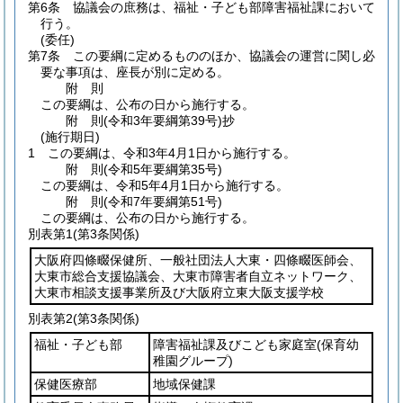
第6条
協議会の庶務は、福祉・子ども部障害福祉課において
行う。
(委任)
第7条
この要綱に定めるもののほか、協議会の運営に関し必
要な事項は、座長が別に定める。
附
則
この要綱は、公布の日から施行する。
附
則
(令和3年
要綱第39号)
抄
(施行期日)
1
この要綱は、令和3年4月1日から施行する。
附
則
(令和5年
要綱第35号)
この要綱は、令和5年4月1日から施行する。
附
則
(令和7年
要綱第51号)
この要綱は、公布の日から施行する。
別表第1
(第3条関係)
大阪府四條畷保健所、一般社団法人大東・四條畷医師会、
大東市総合支援協議会、大東市障害者自立ネットワーク、
大東市相談支援事業所及び大阪府立東大阪支援学校
別表第2
(第3条関係)
福祉・子ども部
障害福祉課及びこども家庭室
(保育幼
稚園グループ)
保健医療部
地域保健課