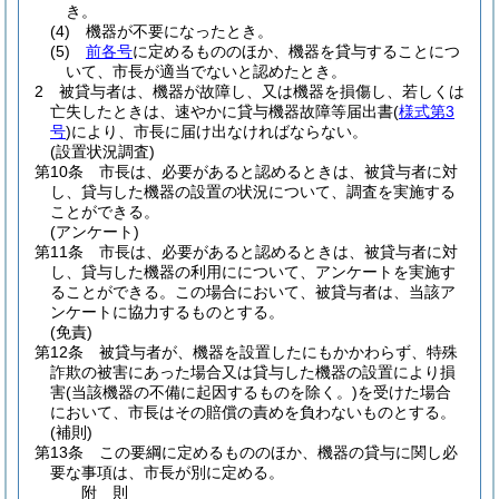
き。
(4)
機器が不要になったとき。
(5)
前各号
に定めるもののほか、機器を貸与することにつ
いて、市長が適当でないと認めたとき。
2
被貸与者は、機器が故障し、又は機器を損傷し、若しくは
亡失したときは、速やかに貸与機器故障等届出書
(
様式第3
号
)
により、市長に届け出なければならない。
(設置状況調査)
第10条
市長は、必要があると認めるときは、被貸与者に対
し、貸与した機器の設置の状況について、調査を実施する
ことができる。
(アンケート)
第11条
市長は、必要があると認めるときは、被貸与者に対
し、貸与した機器の利用にについて、アンケートを実施す
ることができる。
この場合において、被貸与者は、当該ア
ンケートに協力するものとする。
(免責)
第12条
被貸与者が、機器を設置したにもかかわらず、特殊
詐欺の被害にあった場合又は貸与した機器の設置により損
害
(当該機器の不備に起因するものを除く。)
を受けた場合
において、市長はその賠償の責めを負わないものとする。
(補則)
第13条
この要綱に定めるもののほか、機器の貸与に関し必
要な事項は、市長が別に定める。
附
則