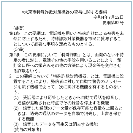
○大東市特殊詐欺対策機器の貸与に関する要綱
令和4年7月12日
要綱第62号
(趣旨)
第1条
この要綱は、電話機を用いた特殊詐欺による被害を未
然に防止するため、特殊詐欺対策機器を市民に貸与するこ
とについて必要な事項を定めるものとする。
(定義)
第2条
この要綱において「特殊詐欺」とは、面識のない不特
定の者に対し、電話その他の手段を用いることにより、預
貯金口座への振込みその他の方法により現金等を交付させ
る詐欺をいう。
2
この要綱において「特殊詐欺対策機器」とは、電話機に設
置することにより、発信者に対して自動で警告のメッセー
ジを流す機器であって、次に掲げる機能を有するものをい
う。
(1)
受話器により応答したときから自動で通話を録音し、
通信が遮断された時点でその録音を停止する機能
(2)
録音した通話のデータ量が保存可能な容量を上回ると
きは、過去の通話のデータを自動で消去し、上書き保存
する機能
(3)
録音したデータを再生又は消去する機能
(貸与の対象者)