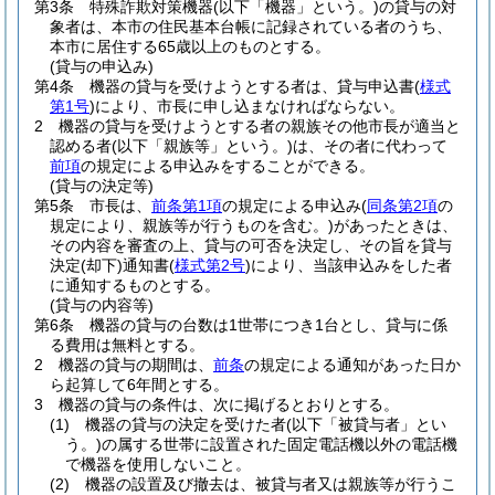
第3条
特殊詐欺対策機器
(以下「機器」という。)
の貸与の対
象者は、本市の住民基本台帳に記録されている者のうち、
本市に居住する65歳以上のものとする。
(貸与の申込み)
第4条
機器の貸与を受けようとする者は、貸与申込書
(
様式
第1号
)
により、市長に申し込まなければならない。
2
機器の貸与を受けようとする者の親族その他市長が適当と
認める者
(以下「親族等」という。)
は、その者に代わって
前項
の規定による申込みをすることができる。
(貸与の決定等)
第5条
市長は、
前条第1項
の規定による申込み
(
同条第2項
の
規定により、親族等が行うものを含む。)
があったときは、
その内容を審査の上、貸与の可否を決定し、その旨を貸与
決定
(却下)
通知書
(
様式第2号
)
により、当該申込みをした者
に通知するものとする。
(貸与の内容等)
第6条
機器の貸与の台数は1世帯につき1台とし、貸与に係
る費用は無料とする。
2
機器の貸与の期間は、
前条
の規定による通知があった日か
ら起算して6年間とする。
3
機器の貸与の条件は、次に掲げるとおりとする。
(1)
機器の貸与の決定を受けた者
(以下「被貸与者」とい
う。)
の属する世帯に設置された固定電話機以外の電話機
で機器を使用しないこと。
(2)
機器の設置及び撤去は、被貸与者又は親族等が行うこ