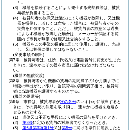
と。
(3)
機器を接続することにより発生する光熱費等は、被貸
与者が負担すること。
(4)
被貸与者の故意又は過失により機器が故障し、又は機
器を損傷し、若しくは亡失した場合は、被貸与者がその
実費を弁償すること。
ただし、被貸与者の故意又は過失
によらず機器が故障した場合は、メーカーが保証する範
囲内で市長が無償で修理又は交換をすること。
(5)
機器をこの事業の目的に反して使用し、譲渡し、売却
し、又は担保に供してはならないこと。
(変更事項の届出)
第7条
被貸与者は、住所、氏名又は電話番号に変更が生じた
ときは、速やかにその旨を市長に届け出なければならな
い。
(機器の無償譲渡)
第8条
被貸与者から機器の貸与の期間満了の1か月前までに
特段の申出がない限り、当該貸与の期間満了後は、被貸与
者に当該機器を譲渡するものとする。
(機器の返還等)
第9条
市長は、被貸与者が
次の各号
のいずれかに該当すると
きは、その貸与の決定を取り消し、速やかに機器を返還さ
せるものとする。
(1)
虚偽又は不正な手段により機器の貸与を受けたとき。
(2)
第3条
に定める貸与の対象者でなくなったとき。
(3)
第6条第3項第1号
又は
第5号
に掲げる条件に違反したと