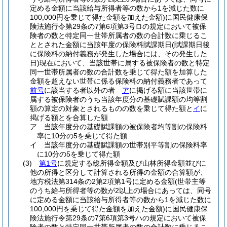
定める金額に当該給与所得者等の数から1を減じた数に
100,000円を乗じて得た金額を加えた金額)
に国民健康保
険法施行令第29条の7第6項第3号ロの規定において被保
険者の数と特定同一世帯所属者の数の合計数に乗じるこ
ととされた金額に当該年度の保険料賦課期日
(賦課期日後
に保険料の納付義務が発生した場合には、その発生した
日)
現在において、当該世帯に属する被保険者の数と特定
同一世帯所属者の数の合計数を乗じて得た額を加算した
金額を超えない世帯に係る保険料の納付義務者であって
前号
に該当する者以外の者
ア
に掲げる額に当該世帯に
属する被保険者のうち当該年度分の基礎賦課額の均等割
額の算定の対象とされるものの数を乗じて得た額と
イ
に
掲げる額とを合算した額
ア
当該年度分の基礎賦課額の被保険者均等割の保険料
率に10分の5を乗じて得た額
イ
当該年度分の基礎賦課額の世帯別平等割の保険料率
に10分の5を乗じて得た額
(3)
第1号
に規定する総所得金額及び山林所得金額並びに
他の所得と区分して計算される所得の金額の合算額が、
地方税法第314条の2第2項第1号に定める金額
(世帯主等
のうち給与所得者等の数が2以上の場合にあっては、同号
に定める金額に当該給与所得者等の数から1を減じた数に
100,000円を乗じて得た金額を加えた金額)
に国民健康保
険法施行令第29条の7第6項第3号ハの規定において被保