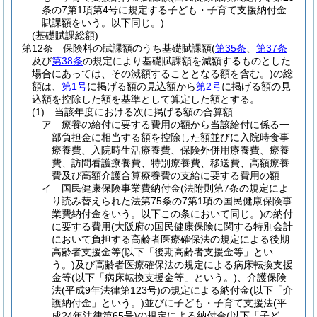
条の7第1項第4号に規定する子ども・子育て支援納付金
賦課額をいう。以下同じ。)
(基礎賦課総額)
第12条
保険料の賦課額のうち基礎賦課額
(
第35条
、
第37条
及び
第38条
の規定により基礎賦課額を減額するものとした
場合にあっては、その減額することとなる額を含む。)
の総
額は、
第1号
に掲げる額の見込額から
第2号
に掲げる額の見
込額を控除した額を基準として算定した額とする。
(1)
当該年度における次に掲げる額の合算額
ア
療養の給付に要する費用の額から当該給付に係る一
部負担金に相当する額を控除した額並びに入院時食事
療養費、入院時生活療養費、保険外併用療養費、療養
費、訪問看護療養費、特別療養費、移送費、高額療養
費及び高額介護合算療養費の支給に要する費用の額
イ
国民健康保険事業費納付金
(法附則第7条の規定によ
り読み替えられた法第75条の7第1項の国民健康保険事
業費納付金をいう。以下この条において同じ。)
の納付
に要する費用
(大阪府の国民健康保険に関する特別会計
において負担する高齢者医療確保法の規定による後期
高齢者支援金等
(以下「後期高齢者支援金等」とい
う。)
及び高齢者医療確保法の規定による病床転換支援
金等
(以下「病床転換支援金等」という。)
、介護保険
法
(平成9年法律第123号)
の規定による納付金
(以下「介
護納付金」という。)
並びに子ども・子育て支援法
(平
成24年法律第65号)
の規定による納付金
(以下「子ど