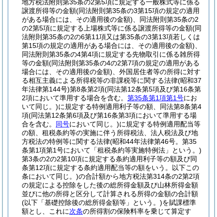
地方税法附則第35条の2第5項に規定する一般株式等に係る
譲渡所得等の金額
(同法附則第35条の3第15項の規定の適用
がある場合には、その適用後の金額)
、同法附則第35条の2
の2第5項に規定する上場株式等に係る譲渡所得等の金額
(同
法附則第35条の2の6第11項又は第35条の3第13項若しくは
第15項の規定の適用がある場合には、その適用後の金額)
、
同法附則第35条の4第4項に規定する先物取引に係る雑所得
等の金額
(同法附則第35条の4の2第7項の規定の適用がある
場合には、その適用後の金額)
、外国居住者等の所得に対す
る相互主義による所得税等の非課税等に関する法律
(昭和37
年法律第144号)
第8条第2項
(同法第12条第5項及び第16条第
2項において準用する場合を含む。
第35条第1項第1号
にお
いて同じ。)
に規定する特例適用利子等の額、同法第8条第4
項
(同法第12条第6項及び第16条第3項において準用する場
合を含む。
同号
において同じ。)
に規定する特例適用配当等
の額、租税条約等の実施に伴う所得税法、法人税法及び地
方税法の特例等に関する法律
(昭和44年法律第46号。第35
条第1項第1号において「租税条約等実施特例法」という。)
第3条の2の2第10項に規定する条約適用利子等の額及び同
条第12項に規定する条約適用配当等の額をいう。以下この
条において同じ。)
の合計額から地方税法第314条の2第2項
の規定による控除をした後の総所得金額及び山林所得金額
並びに他の所得と区分して計算される所得の金額の合計額
(以下「基礎控除後の総所得金額等」という。)
を賦課標準
額とし、これに
次条
の所得割の保険料率を乗じて算定す