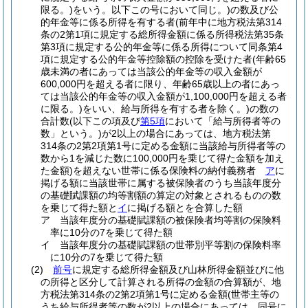
限る。)
をいう。以下この号において同じ。)
の数及び公
的年金等に係る所得を有する者
(前年中に地方税法第314
条の2第1項に規定する総所得金額に係る所得税法第35条
第3項に規定する公的年金等に係る所得について同条第4
項に規定する公的年金等控除額の控除を受けた者
(年齢65
歳未満の者にあっては当該公的年金等の収入金額が
600,000円を超える者に限り、年齢65歳以上の者にあっ
ては当該公的年金等の収入金額が1,100,000円を超える者
に限る。)
をいい、給与所得を有する者を除く。)
の数の
合計数
(以下この項及び
第5項
において「給与所得者等の
数」という。)
が2以上の場合にあっては、地方税法第
314条の2第2項第1号に定める金額に当該給与所得者等の
数から1を減じた数に100,000円を乗じて得た金額を加え
た金額)
を超えない世帯に係る保険料の納付義務者
ア
に
掲げる額に当該世帯に属する被保険者のうち当該年度分
の基礎賦課額の均等割額の算定の対象とされるものの数
を乗じて得た額と
イ
に掲げる額とを合算した額
ア
当該年度分の基礎賦課額の被保険者均等割の保険料
率に10分の7を乗じて得た額
イ
当該年度分の基礎賦課額の世帯別平等割の保険料率
に10分の7を乗じて得た額
(2)
前号
に規定する総所得金額及び山林所得金額並びに他
の所得と区分して計算される所得の金額の合算額が、地
方税法第314条の2第2項第1号に定める金額
(世帯主等の
うち給与所得者等の数が2以上の場合にあっては、同号に