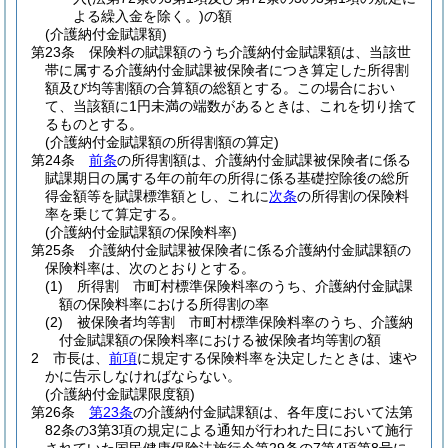
よる繰入金を除く。)
の額
(介護納付金賦課額)
第23条
保険料の賦課額のうち介護納付金賦課額は、当該世
帯に属する介護納付金賦課被保険者につき算定した所得割
額及び均等割額の合算額の総額とする。
この場合におい
て、当該額に1円未満の端数があるときは、これを切り捨て
るものとする。
(介護納付金賦課額の所得割額の算定)
第24条
前条
の所得割額は、介護納付金賦課被保険者に係る
賦課期日の属する年の前年の所得に係る基礎控除後の総所
得金額等を賦課標準額とし、これに
次条
の所得割の保険料
率を乗じて算定する。
(介護納付金賦課額の保険料率)
第25条
介護納付金賦課被保険者に係る介護納付金賦課額の
保険料率は、次のとおりとする。
(1)
所得割 市町村標準保険料率のうち、介護納付金賦課
額の保険料率における所得割の率
(2)
被保険者均等割 市町村標準保険料率のうち、介護納
付金賦課額の保険料率における被保険者均等割の額
2
市長は、
前項
に規定する保険料率を決定したときは、速や
かに告示しなければならない。
(介護納付金賦課限度額)
第26条
第23条
の介護納付金賦課額は、各年度において法第
82条の3第3項の規定による通知が行われた日において施行