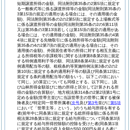
短期譲渡所得の金額、同法附則第35条の2第5項に規定す
る一般株式等に係る譲渡所得等の金額
(同法附則第35条の
3第15項の規定の適用がある場合には、その適用後の金
額)
、同法附則第35条の2の2第5項に規定する上場株式等
に係る譲渡所得等の金額
(同法附則第35条の2の6第11項
又は第35条の3第13項若しくは第15項の規定の適用があ
る場合には、その適用後の金額)
、同法附則第35条の4第
4項に規定する先物取引に係る雑所得等の金額
(同法附則
第35条の4の2第7項の規定の適用がある場合には、その
適用後の金額)
、外国居住者等の所得に対する相互主義に
よる所得税等の非課税等に関する法律第8条第2項に規定
する特例適用利子等の額、同法第8条第4項に規定する特
例適用配当等の額、租税条約等実施特例法第3条の2の2
第10項に規定する条約適用利子等の額及び同条第12項に
規定する条約適用配当等の額をいう。以下この項におい
て同じ。)
の算定についても同様とする。以下同じ。)
及
び山林所得金額並びに他の所得と区分して計算される所
得の金額の合算額が、地方税法第314条の2第2項第1号に
定める金額
(世帯主並びに当該世帯主の世帯に属する被保
険者及び特定同一世帯所属者
(
次号
及び
第3号
並びに
第5項
において「世帯主等」という。)
のうち給与所得を有する
者
(前年中に同条第1項に規定する総所得金額に係る所得
税法第28条第1項に規定する給与所得について同条第3項
に規定する給与所得控除額の控除を受けた者
(同条第1項
に規定する給与等の収入金額が550,000円を超える者に