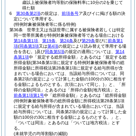
歳以上被保険者均等割の保険料率に10分の2を乗じて
得た額
6
第30条第2項
の規定は、
前項各号
ア及びイに掲げる額の決
定について準用する。
(特例対象被保険者等に係る特例)
第36条
世帯主又は当該世帯に属する被保険者若しくは特定
同一世帯所属者が特例対象被保険者等である場合における
第14条第1項
、
第19条
、
第24条
及び
第29条
並びに
前条第1
項
(
同条第3項
又は
第4項
の規定により読み替えて準用する場
合を含む。)
及び
同条第5項
の規定の適用については、
第14
条第1項
中「規定する総所得金額」とあるのは「規定する総
所得金額
(第34条第1項に規定する特例対象被保険者等の総
所得金額に所得税法第28条第1項に規定する給与所得が含
まれている場合においては、当該給与所得については、同
条第2項の規定によって計算した金額の100分の30に相当す
る金額によるものとする。次項において同じ。)
」と、「所
得の金額(同法」とあるのは「所得の金額(地方税法」と、
前条第1項第1号
中「総所得金額(」とあるのは「総所得金額
(特例対象被保険者等の総所得金額に所得税法第28条第1項
に規定する給与所得が含まれている場合においては、当該
給与所得については、同条第2項の規定によって計算した金
額の100分の30に相当する金額によるものとする。」と、
「ついては同法」とあるのは「ついては地方税法」とす
る。
(未就学児の均等割額の減額)