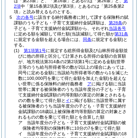
は「第23条」と、「第16条」とあるのは「第26条」と、
第
2項
中「第15条第2項及び第3項」とあるのは「第25条第2
項」と読み替えるものとする。
5
次の各号
に該当する納付義務者に対して課する保険料の賦
課額のうち子ども・子育て支援納付金賦課額は、
第28条
の
子ども・子育て支援納付金賦課額から、それぞれ
当該各号
に定める額を減額して得た額
(当該減額して得た額が
第31条
に規定する金額を超える場合には、
同条
に規定する金額)
と
する。
(1)
第1項第1号
に規定する総所得金額及び山林所得金額並
びに他の所得と区分して計算される所得の金額の合算額
が、地方税法第314条の2第2項第1号に定める金額
(世帯
主等のうち給与所得者等の数が2以上の場合にあっては、
同号に定める金額に当該給与所得者等の数から1を減じた
数に100,000円を乗じて得た金額を加えた金額)
を超えな
い世帯に係る保険料の納付義務者
ア
に掲げる額に当該
世帯に属する被保険者のうち当該年度分の子ども・子育
て支援納付金賦課額の均等割額の算定の対象とされるも
のの数を乗じて得た額と
イ
に掲げる額に当該世帯に属す
る被保険者のうち当該年度分の子ども・子育て支援納付
金賦課額の18歳以上被保険者均等割額の算定の対象とさ
れるものの数を乗じて得た額とを合算した額
ア
当該年度分の子ども・子育て支援納付金賦課額の被
保険者均等割の保険料率に10分の7を乗じて得た額
イ
当該年度分の子ども・子育て支援納付金賦課額の18