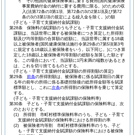
イ
その他国民健康保険事業に要する費用
(国民健康保険
事業費納付金の納付に要する費用に限る。)
のための収
入
(法第72条の3第1項、第72条の3の2第1項及び第72
条の3の3第1項の規定による繰入金を除く。)
の額
(子ども・子育て支援納付金賦課額)
第28条
保険料の賦課額のうち子ども・子育て支援納付金賦
課額は、当該世帯に属する被保険者につき算定した所得割
額及び均等割額の合算額の総額に、当該世帯に属する18歳
以上被保険者
(国民健康保険法施行令第29条の7第5項第3号
に規定する18歳以上被保険者をいう。以下同じ。)
につき算
定した18歳以上被保険者均等割額の総額を加算した額とす
る。
この場合において、当該額に1円未満の端数があるとき
は、これを切り捨てるものとする。
(子ども・子育て支援納付金賦課額の所得割額の算定)
第29条
前条
の所得割額は、被保険者に係る賦課期日の属す
る年の前年の所得に係る基礎控除後の総所得金額等を賦課
標準額とし、これに
次条
の所得割の保険料率を乗じて算定
する。
(子ども・子育て支援納付金賦課額の保険料率)
第30条
子ども・子育て支援納付金賦課額の保険料率は、次
のとおりとする。
(1)
所得割 市町村標準保険料率のうち、子ども・子育て
支援納付金賦課額の保険料率における所得割の率
(2)
被保険者均等割 市町村標準保険料率のうち、子ど
も・子育て支援納付金賦課額の保険料率における被保険