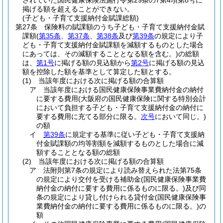
されていた国民健康保険法施行令第29条の7第4項第8号に
掲げる額を超えることができない。
(子ども・子育て支援納付金賦課総額)
第27条
保険料の賦課額のうち子ども・子育て支援納付金賦
課額
(
第35条
、
第37条
、
第38条
及び
第39条
の規定により子
ども・子育て支援納付金賦課額を減額するものとした場合
にあっては、その減額することとなる額を含む。)
の総額
は、
第1号
に掲げる額の見込額から
第2号
に掲げる額の見込
額を控除した額を基準として算定した額とする。
(1)
当該年度における次に掲げる額の合算額
ア
当該年度における国民健康保険事業費納付金の納付
に要する費用
(大阪府の国民健康保険に関する特別会計
において負担する子ども・子育て支援納付金の納付に
要する費用に充てる部分に限る。
次号
において同じ。)
の額
イ
第39条
に規定する基準に従い子ども・子育て支援納
付金賦課額の均等割額を減額するものとした場合に減
額することとなる額の総額
(2)
当該年度における次に掲げる額の合算額
ア
法附則第7条の規定により読み替えられた法第75条
の規定により交付を受ける補助金
(国民健康保険事業費
納付金の納付に要する費用に係るものに限る。)
及び同
条の規定により貸し付けられる貸付金
(国民健康保険事
業費納付金の納付に要する費用に係るものに限る。)
の
額