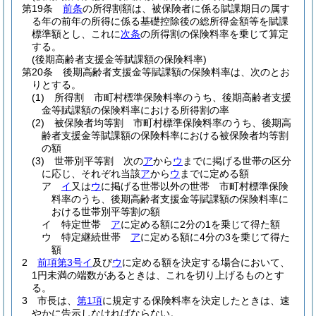
第19条
前条
の所得割額は、被保険者に係る賦課期日の属す
る年の前年の所得に係る基礎控除後の総所得金額等を賦課
標準額とし、これに
次条
の所得割の保険料率を乗じて算定
する。
(後期高齢者支援金等賦課額の保険料率)
第20条
後期高齢者支援金等賦課額の保険料率は、次のとお
りとする。
(1)
所得割 市町村標準保険料率のうち、後期高齢者支援
金等賦課額の保険料率における所得割の率
(2)
被保険者均等割 市町村標準保険料率のうち、後期高
齢者支援金等賦課額の保険料率における被保険者均等割
の額
(3)
世帯別平等割 次の
ア
から
ウ
までに掲げる世帯の区分
に応じ、それぞれ当該
ア
から
ウ
までに定める額
ア
イ
又は
ウ
に掲げる世帯以外の世帯 市町村標準保険
料率のうち、後期高齢者支援金等賦課額の保険料率に
おける世帯別平等割の額
イ
特定世帯
ア
に定める額に2分の1を乗じて得た額
ウ
特定継続世帯
ア
に定める額に4分の3を乗じて得た
額
2
前項第3号イ
及び
ウ
に定める額を決定する場合において、
1円未満の端数があるときは、これを切り上げるものとす
る。
3
市長は、
第1項
に規定する保険料率を決定したときは、速
やかに告示しなければならない。