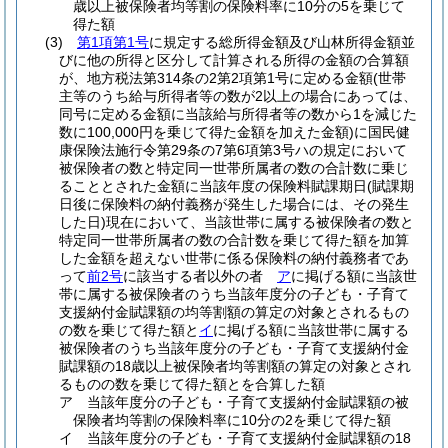
歳以上被保険者均等割の保険料率に10分の5を乗じて
得た額
(3)
第1項第1号
に規定する総所得金額及び山林所得金額並
びに他の所得と区分して計算される所得の金額の合算額
が、地方税法第314条の2第2項第1号に定める金額
(世帯
主等のうち給与所得者等の数が2以上の場合にあっては、
同号に定める金額に当該給与所得者等の数から1を減じた
数に100,000円を乗じて得た金額を加えた金額)
に国民健
康保険法施行令第29条の7第6項第3号ハの規定において
被保険者の数と特定同一世帯所属者の数の合計数に乗じ
ることとされた金額に当該年度の保険料賦課期日
(賦課期
日後に保険料の納付義務が発生した場合には、その発生
した日)
現在において、当該世帯に属する被保険者の数と
特定同一世帯所属者の数の合計数を乗じて得た額を加算
した金額を超えない世帯に係る保険料の納付義務者であ
って
前2号
に該当する者以外の者
ア
に掲げる額に当該世
帯に属する被保険者のうち当該年度分の子ども・子育て
支援納付金賦課額の均等割額の算定の対象とされるもの
の数を乗じて得た額と
イ
に掲げる額に当該世帯に属する
被保険者のうち当該年度分の子ども・子育て支援納付金
賦課額の18歳以上被保険者均等割額の算定の対象とされ
るものの数を乗じて得た額とを合算した額
ア
当該年度分の子ども・子育て支援納付金賦課額の被
保険者均等割の保険料率に10分の2を乗じて得た額
イ
当該年度分の子ども・子育て支援納付金賦課額の18