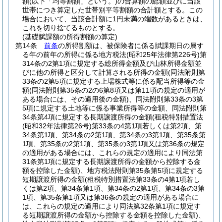
額
(以下「均等割額」という。)
の合算額の総額並びに当該
世帯につき算定した世帯別平等割額の合計額とする。
この
場合において、当該合計額に1円未満の端数があるときは、
これを切り捨てるものとする。
(基礎賦課額の所得割額の算定)
第14条
前条
の所得割額は、被保険者に係る賦課期日の属す
る年の前年の所得に係る地方税法
(昭和25年法律第226号)
第
314条の2第1項に規定する総所得金額及び山林所得金額並
びに他の所得と区分して計算される所得の金額
(同法附則第
33条の2第5項に規定する上場株式等に係る配当所得等の金
額
(同法附則第35条の2の6第8項又は第11項の規定の適用が
ある場合には、その適用後の金額)
、同法附則第33条の3第
5項に規定する土地等に係る事業所得等の金額、同法附則第
34条第4項に規定する長期譲渡所得の金額
(租税特別措置法
(昭和32年法律第26号)
第33条の4第1項若しくは第2項、第
34条第1項、第34条の2第1項、第34条の3第1項、第35条第
1項、第35条の2第1項、第35条の3第1項又は第36条の規定
の適用がある場合には、これらの規定の適用により同法第
31条第1項に規定する長期譲渡所得の金額から控除する金
額を控除した金額)
、地方税法附則第35条第5項に規定する
短期譲渡所得の金額
(租税特別措置法第33条の4第1項若し
くは第2項、第34条第1項、第34条の2第1項、第34条の3第
1項、第35条第1項又は第36条の規定の適用がある場合に
は、これらの規定の適用により同法第32条第1項に規定す
る短期譲渡所得の金額から控除する金額を控除した金額)
、