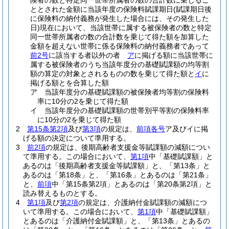
険者の数と特定同一世帯所属者の数の合計数に乗じるこ
ととされた金額に当該年度の保険料賦課期日
(賦課期日後
に保険料の納付義務が発生した場合には、その発生した
日)
現在において、当該世帯に属する被保険者の数と特定
同一世帯所属者の数の合計数を乗じて得た額を加算した
金額を超えない世帯に係る保険料の納付義務者であって
前2号
に該当する者以外の者
ア
に掲げる額に当該世帯に
属する被保険者のうち当該年度分の基礎賦課額の均等割
額の算定の対象とされるものの数を乗じて得た額と
イ
に
掲げる額とを合算した額
ア
当該年度分の基礎賦課額の被保険者均等割の保険料
率に10分の2を乗じて得た額
イ
当該年度分の基礎賦課額の世帯別平等割の保険料率
に10分の2を乗じて得た額
2
第15条第2項
及び
第3項
の規定は、
前項各号
ア及びイに掲
げる額の決定について準用する。
3
前2項
の規定は、後期高齢者支援金等賦課額の減額につい
て準用する。
この場合において、
第1項
中「基礎賦課額」と
あるのは「後期高齢者支援金等賦課額」と、「第13条」と
あるのは「第18条」と、「第16条」とあるのは「第21条」
と、
前項
中「第15条第2項」とあるのは「第20条第2項」と
読み替えるものとする。
4
第1項
及び
第2項
の規定は、介護納付金賦課額の減額につ
いて準用する。
この場合において、
第1項
中「基礎賦課額」
とあるのは「介護納付金賦課額」と、「第13条」とあるの