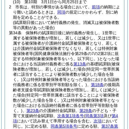
(10)
第10期 3月1日から同月25日まで
2
市長は、特別の事情がある場合において、
前項
の納期によ
り難いと認めるときは、
同項
の規定にかかわらず、別に納
期を定めることができる。
(賦課期日後において納付義務の発生、消滅又は被保険者数
等の異動があった場合)
第34条
保険料の賦課期日後に納付義務が発生し、1世帯に
属する被保険者数が増加し、若しくは減少し、又は1世帯に
属する被保険者が介護納付金賦課被保険者となり、若しく
は介護納付金賦課被保険者でなくなり、若しくは特例対象
被保険者等
(国民健康保険法施行令第29条の7の2第2項に規
定する特例対象被保険者等をいう。以下同じ。)
となった場
合における当該納付義務者に係る
第13条
の基礎賦課額
(被保
険者数が増加し、若しくは減少した場合
(特定同一世帯所属
者に該当することにより被保険者数が減少した場合を除
く。)
又は特例対象被保険者等となった場合における当該納
付義務者に係る世帯別平等割額を除く。)
、
第18条
の後期高
齢者支援金等賦課額
(被保険者数が増加し、若しくは減少し
た場合
(特定同一世帯所属者に該当することにより被保険者
数が減少した場合を除く。)
又は特例対象被保険者等となっ
た場合における当該納付義務者に係る世帯別平等割額を除
く。)
、
第23条
の介護納付金賦課額、
第28条
の子ども・子
育て支援納付金賦課額、
次条第1項各号
(
同条第3項
及び
第4
項
において読み替えて準用する場合を含む。
次項
において
同じ。)
に定める額、
同条第5項各号
に定める額、
第37条第