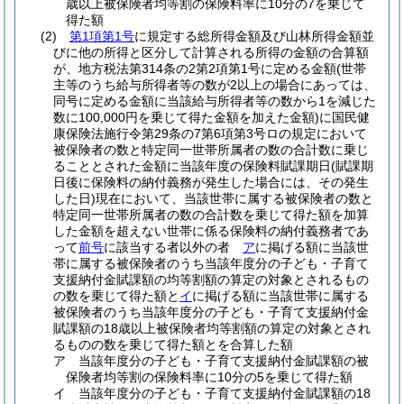
歳以上被保険者均等割の保険料率に10分の7を乗じて
得た額
(2)
第1項第1号
に規定する総所得金額及び山林所得金額並
びに他の所得と区分して計算される所得の金額の合算額
が、地方税法第314条の2第2項第1号に定める金額
(世帯
主等のうち給与所得者等の数が2以上の場合にあっては、
同号に定める金額に当該給与所得者等の数から1を減じた
数に100,000円を乗じて得た金額を加えた金額)
に国民健
康保険法施行令第29条の7第6項第3号ロの規定において
被保険者の数と特定同一世帯所属者の数の合計数に乗じ
ることとされた金額に当該年度の保険料賦課期日
(賦課期
日後に保険料の納付義務が発生した場合には、その発生
した日)
現在において、当該世帯に属する被保険者の数と
特定同一世帯所属者の数の合計数を乗じて得た額を加算
した金額を超えない世帯に係る保険料の納付義務者であ
って
前号
に該当する者以外の者
ア
に掲げる額に当該世
帯に属する被保険者のうち当該年度分の子ども・子育て
支援納付金賦課額の均等割額の算定の対象とされるもの
の数を乗じて得た額と
イ
に掲げる額に当該世帯に属する
被保険者のうち当該年度分の子ども・子育て支援納付金
賦課額の18歳以上被保険者均等割額の算定の対象とされ
るものの数を乗じて得た額とを合算した額
ア
当該年度分の子ども・子育て支援納付金賦課額の被
保険者均等割の保険料率に10分の5を乗じて得た額
イ
当該年度分の子ども・子育て支援納付金賦課額の18