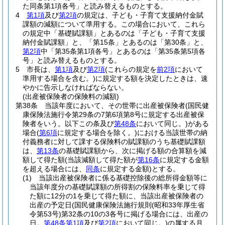
た同条第1項各号」と読み替えるものとする。
4
第1項
及び
第2項
の規定は、子ども・子育て支援納付金賦
課額の減額について準用する。
この場合において、これら
の規定中「基礎賦課額」とあるのは「子ども・子育て支援
納付金賦課額」と、「第15条」とあるのは「第30条」と、
第2項
中「第35条第1項各号」とあるのは「第35条第5項各
号」と読み替えるものとする。
5
市長は、
第1項
及び
第2項
(これらの規定を
前2項
において
準用する場合を含む。)
に規定する額を決定したときは、速
やかに告示しなければならない。
(出産被保険者の保険料の減額)
第38条
当該年度において、その世帯に出産被保険者
(国民健
康保険法施行令第29条の7第6項第8号に規定する出産被保
険者をいう。以下この条及び
第48条
において同じ。)
がある
場合
(
第6項
に規定する場合を除く。)
における当該世帯の納
付義務者に対して課する保険料の賦課額のうち基礎賦課額
は、
第13条
の基礎賦課額から、次に掲げる額の合算額を減
額して得た額
(当該減額して得た額が
第16条
に規定する金額
を超える場合には、
同条
に規定する金額)
とする。
(1)
当該出産被保険者に係る基礎控除後の総所得金額等に
当該年度分の基礎賦課額の所得割の保険料率を乗じて得
た額に12分の1を乗じて得た額に、当該出産被保険者の
出産の予定日
(国民健康保険法施行規則
(昭和33年厚生省
令第53号)
第32条の10の3各号に掲げる場合には、出産の
日。
第48条第1項
及び
第2項
において同じ。)
の属する月