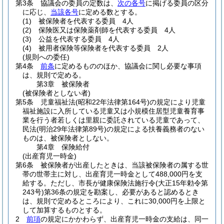
第3条
協議会の委員の定数は、
次の各号
に掲げる委員の区分
に応じ、
当該各号
に定める数とする。
(1)
被保険者を代表する委員 4人
(2)
保険医又は保険薬剤師を代表する委員 4人
(3)
公益を代表する委員 4人
(4)
被用者保険等保険者を代表する委員 2人
(規則への委任)
第4条
前条
に定めるもののほか、協議会に関し必要な事項
は、規則で定める。
第3章
被保険者
(被保険者としない者)
第5条
児童福祉法
(昭和22年法律第164号)
の規定により児童
福祉施設に入所している児童又は小規模住居型児童養育事
業を行う者若しくは里親に委託されている児童であって、
民法
(明治29年法律第89号)
の規定による扶養義務者のない
ものは、被保険者としない。
第4章
保険給付
(出産育児一時金)
第6条
被保険者が出産したときは、当該被保険者の属する世
帯の世帯主に対し、出産育児一時金として488,000円を支
給する。
ただし、市長が健康保険法施行令
(大正15年勅令第
243号)
第36条の規定を勘案し、必要があると認めるとき
は、規則で定めるところにより、これに30,000円を上限と
して加算するものとする。
2
前項
の規定にかかわらず、出産育児一時金の支給は、同一