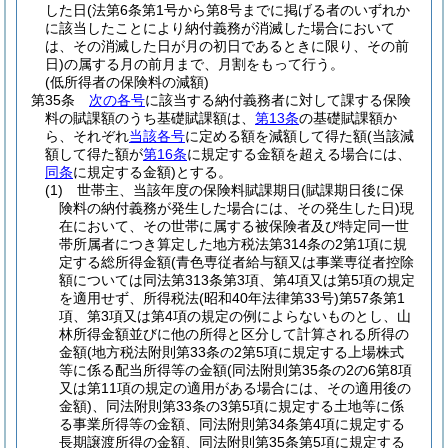
した日
(法第6条第1号から第8号までに掲げる者のいずれか
に該当したことにより納付義務が消滅した場合において
は、その消滅した日が月の初日であるときに限り、その前
日)
の属する月の前月まで、月割をもって行う。
(低所得者の保険料の減額)
第35条
次の各号
に該当する納付義務者に対して課する保険
料の賦課額のうち基礎賦課額は、
第13条
の基礎賦課額か
ら、それぞれ
当該各号
に定める額を減額して得た額
(当該減
額して得た額が
第16条
に規定する金額を超える場合には、
同条
に規定する金額)
とする。
(1)
世帯主、当該年度の保険料賦課期日
(賦課期日後に保
険料の納付義務が発生した場合には、その発生した日)
現
在において、その世帯に属する被保険者及び特定同一世
帯所属者につき算定した地方税法第314条の2第1項に規
定する総所得金額
(青色専従者給与額又は事業専従者控除
額については同法第313条第3項、第4項又は第5項の規定
を適用せず、所得税法
(昭和40年法律第33号)
第57条第1
項、第3項又は第4項の規定の例によらないものとし、山
林所得金額並びに他の所得と区分して計算される所得の
金額
(地方税法附則第33条の2第5項に規定する上場株式
等に係る配当所得等の金額
(同法附則第35条の2の6第8項
又は第11項の規定の適用がある場合には、その適用後の
金額)
、同法附則第33条の3第5項に規定する土地等に係
る事業所得等の金額、同法附則第34条第4項に規定する
長期譲渡所得の金額、同法附則第35条第5項に規定する