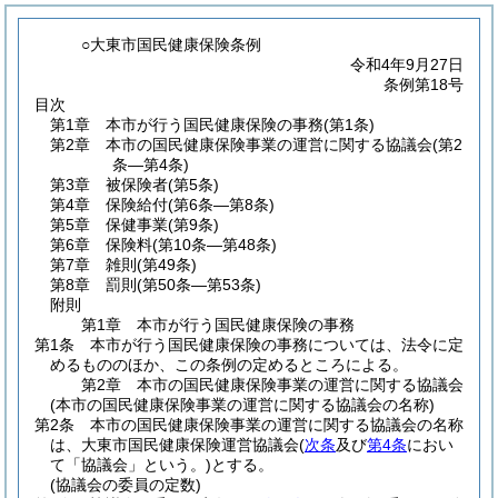
○大東市国民健康保険条例
令和4年9月27日
条例第18号
目次
第1章
本市が行う国民健康保険の事務
(第1条)
第2章
本市の国民健康保険事業の運営に関する協議会
(第2
条―第4条)
第3章
被保険者
(第5条)
第4章
保険給付
(第6条―第8条)
第5章
保健事業
(第9条)
第6章
保険料
(第10条―第48条)
第7章
雑則
(第49条)
第8章
罰則
(第50条―第53条)
附則
第1章
本市が行う国民健康保険の事務
第1条
本市が行う国民健康保険の事務については、法令に定
めるもののほか、この条例の定めるところによる。
第2章
本市の国民健康保険事業の運営に関する協議会
(本市の国民健康保険事業の運営に関する協議会の名称)
第2条
本市の国民健康保険事業の運営に関する協議会の名称
は、大東市国民健康保険運営協議会
(
次条
及び
第4条
におい
て「協議会」という。)
とする。
(協議会の委員の定数)