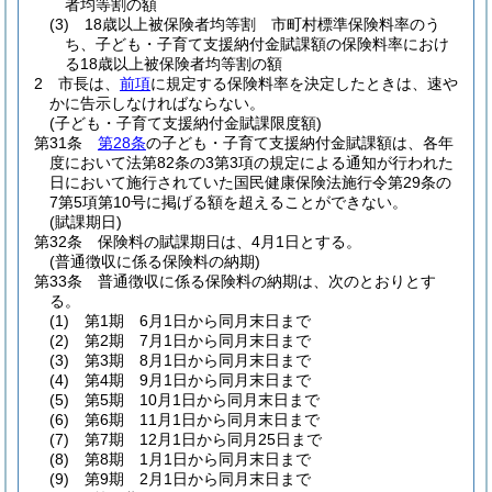
者均等割の額
(3)
18歳以上被保険者均等割 市町村標準保険料率のう
ち、子ども・子育て支援納付金賦課額の保険料率におけ
る18歳以上被保険者均等割の額
2
市長は、
前項
に規定する保険料率を決定したときは、速や
かに告示しなければならない。
(子ども・子育て支援納付金賦課限度額)
第31条
第28条
の子ども・子育て支援納付金賦課額は、各年
度において法第82条の3第3項の規定による通知が行われた
日において施行されていた国民健康保険法施行令第29条の
7第5項第10号に掲げる額を超えることができない。
(賦課期日)
第32条
保険料の賦課期日は、4月1日とする。
(普通徴収に係る保険料の納期)
第33条
普通徴収に係る保険料の納期は、次のとおりとす
る。
(1)
第1期 6月1日から同月末日まで
(2)
第2期 7月1日から同月末日まで
(3)
第3期 8月1日から同月末日まで
(4)
第4期 9月1日から同月末日まで
(5)
第5期 10月1日から同月末日まで
(6)
第6期 11月1日から同月末日まで
(7)
第7期 12月1日から同月25日まで
(8)
第8期 1月1日から同月末日まで
(9)
第9期 2月1日から同月末日まで