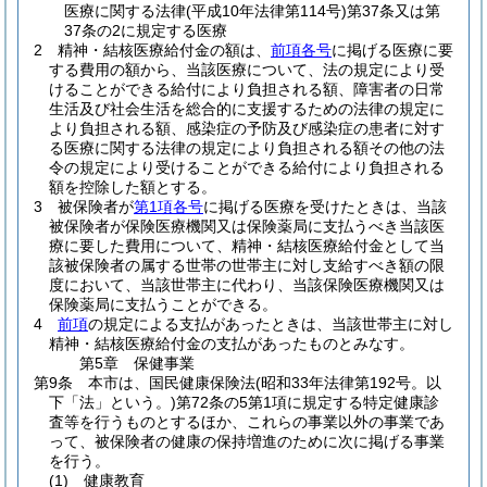
医療に関する法律
(平成10年法律第114号)
第37条又は第
37条の2に規定する医療
2
精神・結核医療給付金の額は、
前項各号
に掲げる医療に要
する費用の額から、当該医療について、法の規定により受
けることができる給付により負担される額、障害者の日常
生活及び社会生活を総合的に支援するための法律の規定に
より負担される額、感染症の予防及び感染症の患者に対す
る医療に関する法律の規定により負担される額その他の法
令の規定により受けることができる給付により負担される
額を控除した額とする。
3
被保険者が
第1項各号
に掲げる医療を受けたときは、当該
被保険者が保険医療機関又は保険薬局に支払うべき当該医
療に要した費用について、精神・結核医療給付金として当
該被保険者の属する世帯の世帯主に対し支給すべき額の限
度において、当該世帯主に代わり、当該保険医療機関又は
保険薬局に支払うことができる。
4
前項
の規定による支払があったときは、当該世帯主に対し
精神・結核医療給付金の支払があったものとみなす。
第5章
保健事業
第9条
本市は、国民健康保険法
(昭和33年法律第192号。以
下「法」という。)
第72条の5第1項に規定する特定健康診
査等を行うものとするほか、これらの事業以外の事業であ
って、被保険者の健康の保持増進のために次に掲げる事業
を行う。
(1)
健康教育