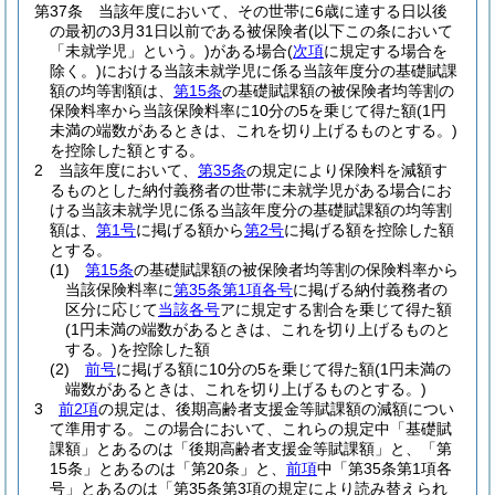
第37条
当該年度において、その世帯に6歳に達する日以後
の最初の3月31日以前である被保険者
(以下この条において
「未就学児」という。)
がある場合
(
次項
に規定する場合を
除く。)
における当該未就学児に係る当該年度分の基礎賦課
額の均等割額は、
第15条
の基礎賦課額の被保険者均等割の
保険料率から当該保険料率に10分の5を乗じて得た額
(1円
未満の端数があるときは、これを切り上げるものとする。)
を控除した額とする。
2
当該年度において、
第35条
の規定により保険料を減額す
るものとした納付義務者の世帯に未就学児がある場合にお
ける当該未就学児に係る当該年度分の基礎賦課額の均等割
額は、
第1号
に掲げる額から
第2号
に掲げる額を控除した額
とする。
(1)
第15条
の基礎賦課額の被保険者均等割の保険料率から
当該保険料率に
第35条第1項各号
に掲げる納付義務者の
区分に応じて
当該各号
アに規定する割合を乗じて得た額
(1円未満の端数があるときは、これを切り上げるものと
する。)
を控除した額
(2)
前号
に掲げる額に10分の5を乗じて得た額
(1円未満の
端数があるときは、これを切り上げるものとする。)
3
前2項
の規定は、後期高齢者支援金等賦課額の減額につい
て準用する。
この場合において、これらの規定中「基礎賦
課額」とあるのは「後期高齢者支援金等賦課額」と、「第
15条」とあるのは「第20条」と、
前項
中「第35条第1項各
号」とあるのは「第35条第3項の規定により読み替えられ