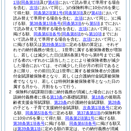
1項
(
同条第3項
及び
第4項
において読み替えて準用する場合
を含む。
次項
において同じ。)
の保険料率に10分の5を乗じ
て得た額、
同条第2項第1号
(
同条第3項
及び
第4項
において
読み替えて準用する場合を含む。
次項
において同じ。)
に掲
げる額、
第38条第1項各号
(
同条第3項
から
第5項
までにおい
て読み替えて準用する場合を含む。
次項
において同じ。)
に
掲げる額、
同条第6項各号
(
同条第8項
から
第10項
までにお
いて読み替えて準用する場合を含む。
次項
において同じ。)
に掲げる額又は
第39条第1項
に定める額の算定は、それぞ
れその納付義務が発生し、1世帯に属する被保険者数が増加
し、若しくは減少した日
(法第6条第1号から第8号までに掲
げる者のいずれかに該当したことにより被保険者数が減少
した場合においては、その減少した日が月の初日であると
きに限り、その前日)
又は1世帯に属する被保険者が介護納
付金賦課被保険者となり、若しくは介護納付金賦課被保険
者でなくなり、若しくは特例対象被保険者等となった日の
属する月から、月割をもって行う。
2
保険料の賦課期日後に納付義務が消滅した場合における当
該納付義務者に係る
第13条
の基礎賦課額、
第18条
の後期高
齢者支援金等賦課額、
第23条
の介護納付金賦課額、
第28条
の子ども・子育て支援納付金賦課額、
次条第1項各号
に定め
る額、
同条第5項各号
に定める額、
第37条第1項
の保険料率
に10分の5を乗じて得た額、
同条第2項第1号
に掲げる額、
第38条第1項各号
に掲げる額、
同条第6項各号
に掲げる額又
は
第39条第1項
に定める額の算定は、その納付義務が消滅