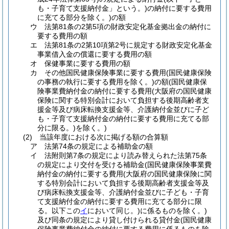
も・子育て支援納付金」という。)
の納付に要する費用
に充てる部分を除く。)
の額
ウ
法第81条の2第5項の財政安定化基金拠出金の納付に
要する費用の額
エ
法第81条の2第10項第2号に規定する財政安定化基金
事業借入金の償還に要する費用の額
オ
保健事業に要する費用の額
カ
その他国民健康保険事業に要する費用
(国民健康保険
の事務の執行に要する費用を除く。)
の額
(国民健康保
険事業費納付金の納付に要する費用
(大阪府の国民健康
保険に関する特別会計において負担する後期高齢者支
援金等及び病床転換支援金等、介護納付金並びに子ど
も・子育て支援納付金の納付に要する費用に充てる部
分に限る。)
を除く。)
(2)
当該年度における次に掲げる額の合算額
ア
法第74条の規定による補助金の額
イ
法附則第7条の規定により読み替えられた法第75条
の規定により交付を受ける補助金
(国民健康保険事業費
納付金の納付に要する費用
(大阪府の国民健康保険に関
する特別会計において負担する後期高齢者支援金等及
び病床転換支援金等、介護納付金並びに子ども・子育
て支援納付金の納付に要する費用に充てる部分に限
る。以下この
イ
において同じ。)
に係るものを除く。)
及び同条の規定により貸し付けられる貸付金
(国民健康