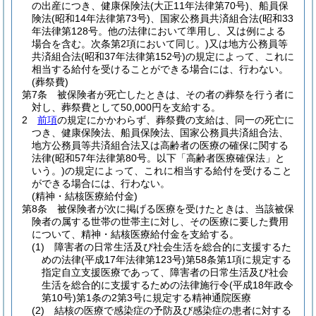
の出産につき、健康保険法
(大正11年法律第70号)
、船員保
険法
(昭和14年法律第73号)
、国家公務員共済組合法
(昭和33
年法律第128号。他の法律において準用し、又は例による
場合を含む。次条第2項において同じ。)
又は地方公務員等
共済組合法
(昭和37年法律第152号)
の規定によって、これに
相当する給付を受けることができる場合には、行わない。
(葬祭費)
第7条
被保険者が死亡したときは、その者の葬祭を行う者に
対し、葬祭費として50,000円を支給する。
2
前項
の規定にかかわらず、葬祭費の支給は、同一の死亡に
つき、健康保険法、船員保険法、国家公務員共済組合法、
地方公務員等共済組合法又は高齢者の医療の確保に関する
法律
(昭和57年法律第80号。以下「高齢者医療確保法」と
いう。)
の規定によって、これに相当する給付を受けること
ができる場合には、行わない。
(精神・結核医療給付金)
第8条
被保険者が次に掲げる医療を受けたときは、当該被保
険者の属する世帯の世帯主に対し、その医療に要した費用
について、精神・結核医療給付金を支給する。
(1)
障害者の日常生活及び社会生活を総合的に支援するた
めの法律
(平成17年法律第123号)
第58条第1項に規定する
指定自立支援医療であって、障害者の日常生活及び社会
生活を総合的に支援するための法律施行令
(平成18年政令
第10号)
第1条の2第3号に規定する精神通院医療
(2)
結核の医療で感染症の予防及び感染症の患者に対する