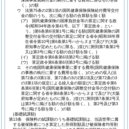
保険事業費納付金の納付に要する費用に係るものを除
く。)
の額
ウ
法第75条の2第1項の国民健康保険保険給付費等交付
金の額のうち、次に掲げる額の合算額を除く額
(ア)
国民健康保険の国庫負担金等の算定に関する政
令
(昭和34年政令第41号。以下「算定政令」とい
う。)
第6条第6項第1号に掲げる額
(国民健康保険の調
整交付金等の交付額の算定に関する省令
(昭和38年厚
生省令第10号)
第6条第1号ハからヌまで及びヲ
(大阪
府知事が定めたものに限る。)
並びに附則第7条第2号
又は第3号に掲げる額の合計額を除く。)
(イ)
算定政令第6条第6項第2号に掲げる額
(ウ)
算定政令第6条第6項第3号に掲げる額
エ
その他国民健康保険事業に要する費用
(国民健康保険
の事務の執行に要する費用を除く。)
のための収入
(法
第72条の3第1項、第72条の3の2第1項及び第72条の3
の3第1項の規定による繰入金の額並びに算定政令第6
条第6項第1号
(国民健康保険の調整交付金等の交付額の
算定に関する省令第6条第1号ハからヌまで及びヲ
(大阪
府知事が定めたものに限る。)
並びに附則第7条第2号又
は第3号に掲げる額の合計額を除く。)
、第2号及び第3
号に掲げる額を除く。)
の額
(基礎賦課額)
第13条
保険料の賦課額のうち基礎賦課額は、当該世帯に属
する被保険者につき算定した所得割額及び被保険者均等割