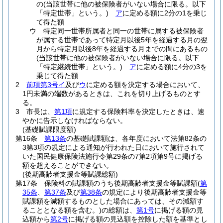
の
(当該世帯に他の被保険者がいない場合に限る。以下
「特定世帯」という。)
ア
に定める額に2分の1を乗じ
て得た額
ウ
特定同一世帯所属者と同一の世帯に属する被保険者
が属する世帯であって特定月以後5年を経過する月の翌
月から特定月以後8年を経過する月までの間にあるもの
(当該世帯に他の被保険者がいない場合に限る。以下
「特定継続世帯」という。)
ア
に定める額に4分の3を
乗じて得た額
2
前項第3号イ
及び
ウ
に定める額を決定する場合において、
1円未満の端数があるときは、これを切り上げるものとす
る。
3
市長は、
第1項
に規定する保険料率を決定したときは、速
やかに告示しなければならない。
(基礎賦課限度額)
第16条
第13条
の基礎賦課額は、各年度において法第82条の
3第3項の規定による通知が行われた日において施行されて
いた国民健康保険法施行令第29条の7第2項第9号に掲げる
額を超えることができない。
(後期高齢者支援金等賦課総額)
第17条
保険料の賦課額のうち後期高齢者支援金等賦課額
(
第
35条
、
第37条
及び
第38条
の規定により後期高齢者支援金等
賦課額を減額するものとした場合にあっては、その減額す
ることとなる額を含む。)
の総額は、
第1号
に掲げる額の見
込額から
第2号
に掲げる額の見込額を控除した額を基準とし