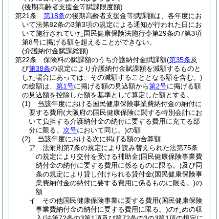
(後期高齢者支援金等賦課限度額)
第21条
第18条
の後期高齢者支援金等賦課額は、各年度にお
いて法第82条の3第3項の規定による通知が行われた日にお
いて施行されていた国民健康保険法施行令第29条の7第3項
第8号に掲げる額を超えることができない。
(介護納付金賦課総額)
第22条
保険料の賦課額のうち介護納付金賦課額
(
第35条
及
び
第38条
の規定により介護納付金賦課額を減額するものと
した場合にあっては、その減額することとなる額を含む。)
の総額は、
第1号
に掲げる額の見込額から
第2号
に掲げる額
の見込額を控除した額を基準として算定した額とする。
(1)
当該年度における国民健康保険事業費納付金の納付に
要する費用
(大阪府の国民健康保険に関する特別会計にお
いて負担する介護納付金の納付に要する費用に充てる部
分に限る。
次号
において同じ。)
の額
(2)
当該年度における次に掲げる額の合算額
ア
法附則第7条の規定により読み替えられた法第75条
の規定により交付を受ける補助金
(国民健康保険事業費
納付金の納付に要する費用に係るものに限る。)
及び同
条の規定により貸し付けられる貸付金
(国民健康保険事
業費納付金の納付に要する費用に係るものに限る。)
の
額
イ
その他国民健康保険事業に要する費用
(国民健康保険
事業費納付金の納付に要する費用に限る。)
のための収
入
(法第72条の3第1項及び第72条の3の3第1項の規定に