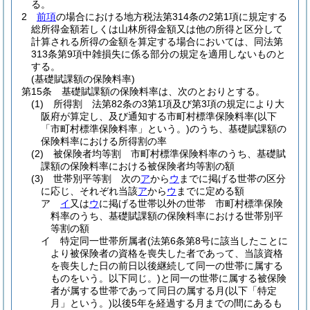
る。
2
前項
の場合における地方税法第314条の2第1項に規定する
総所得金額若しくは山林所得金額又は他の所得と区分して
計算される所得の金額を算定する場合においては、同法第
313条第9項中雑損失に係る部分の規定を適用しないものと
する。
(基礎賦課額の保険料率)
第15条
基礎賦課額の保険料率は、次のとおりとする。
(1)
所得割 法第82条の3第1項及び第3項の規定により大
阪府が算定し、及び通知する市町村標準保険料率
(以下
「市町村標準保険料率」という。)
のうち、基礎賦課額の
保険料率における所得割の率
(2)
被保険者均等割 市町村標準保険料率のうち、基礎賦
課額の保険料率における被保険者均等割の額
(3)
世帯別平等割 次の
ア
から
ウ
までに掲げる世帯の区分
に応じ、それぞれ当該
ア
から
ウ
までに定める額
ア
イ
又は
ウ
に掲げる世帯以外の世帯 市町村標準保険
料率のうち、基礎賦課額の保険料率における世帯別平
等割の額
イ
特定同一世帯所属者
(法第6条第8号に該当したことに
より被保険者の資格を喪失した者であって、当該資格
を喪失した日の前日以後継続して同一の世帯に属する
ものをいう。以下同じ。)
と同一の世帯に属する被保険
者が属する世帯であって同日の属する月
(以下「特定
月」という。)
以後5年を経過する月までの間にあるも