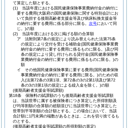
て算定した額とする。
(1)
当該年度における国民健康保険事業費納付金の納付に
要する費用
(大阪府の国民健康保険に関する特別会計にお
いて負担する後期高齢者支援金等及び病床転換支援金等
の納付に要する費用に係る部分に限る。
次号
において同
じ。)
の額
(2)
当該年度における次に掲げる額の合算額
ア
法附則第7条の規定により読み替えられた法第75条
の規定により交付を受ける補助金
(国民健康保険事業費
納付金の納付に要する費用に係るものに限る。)
及び同
条の規定により貸し付けられる貸付金
(国民健康保険事
業費納付金の納付に要する費用に係るものに限る。)
の
額
イ
その他国民健康保険事業に要する費用
(国民健康保険
事業費納付金の納付に要する費用に限る。)
のための収
入
(法第72条の3第1項、第72条の3の2第1項及び第72
条の3の3第1項の規定による繰入金を除く。)
の額
(後期高齢者支援金等賦課額)
第18条
保険料の賦課額のうち後期高齢者支援金等賦課額
は、当該世帯に属する被保険者につき算定した所得割額及
び均等割額の合算額の総額並びに当該世帯につき算定した
世帯別平等割額の合計額とする。
この場合において、当該
合計額に1円未満の端数があるときは、これを切り捨てるも
のとする。
(後期高齢者支援金等賦課額の所得割額の算定)