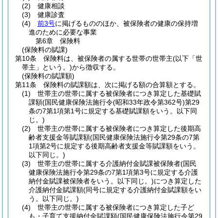
(2)
健康相談
(3)
健康診査
(4)
前3号
に掲げるもののほか、被保険者の健康の保持増
進のために必要な事業
第6章
保険料
(保険料の賦課)
第10条
保険料は、被保険者の属する世帯の世帯主
(以下「世
帯主」という。)
から徴収する。
(保険料の賦課額)
第11条
保険料の賦課額は、次に掲げる額の合算額とする。
(1)
世帯主の世帯に属する被保険者につき算定した基礎賦
課額
(国民健康保険法施行令
(昭和33年政令第362号)
第29
条の7第1項第1号に規定する基礎賦課額をいう。以下同
じ。)
(2)
世帯主の世帯に属する被保険者につき算定した後期高
齢者支援金等賦課額
(国民健康保険法施行令第29条の7第
1項第2号に規定する後期高齢者支援金等賦課額をいう。
以下同じ。)
(3)
世帯主の世帯に属する介護納付金賦課被保険者
(国民
健康保険法施行令第29条の7第1項第3号に規定する介護
納付金賦課被保険者をいう。以下同じ。)
につき算定した
介護納付金賦課額
(同号に規定する介護納付金賦課額をい
う。以下同じ。)
(4)
世帯主の世帯に属する被保険者につき算定した子ど
も・子育て支援納付金賦課額
(国民健康保険法施行令第29