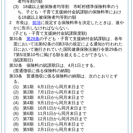
者均等割の額
(3)
18歳以上被保険者均等割 市町村標準保険料率のう
ち、子ども・子育て支援納付金賦課額の保険料率におけ
る18歳以上被保険者均等割の額
2
市長は、
前項
に規定する保険料率を決定したときは、速や
かに告示しなければならない。
(子ども・子育て支援納付金賦課限度額)
第31条
第28条
の子ども・子育て支援納付金賦課額は、各年
度において法第82条の3第3項の規定による通知が行われた
日において施行されていた国民健康保険法施行令第29条の
7第5項第10号に掲げる額を超えることができない。
(賦課期日)
第32条
保険料の賦課期日は、4月1日とする。
(普通徴収に係る保険料の納期)
第33条
普通徴収に係る保険料の納期は、次のとおりとす
る。
(1)
第1期 6月1日から同月末日まで
(2)
第2期 7月1日から同月末日まで
(3)
第3期 8月1日から同月末日まで
(4)
第4期 9月1日から同月末日まで
(5)
第5期 10月1日から同月末日まで
(6)
第6期 11月1日から同月末日まで
(7)
第7期 12月1日から同月25日まで
(8)
第8期 1月1日から同月末日まで
(9)
第9期 2月1日から同月末日まで