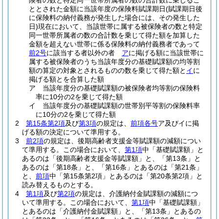
険者の数と特定同一世帯所属者の数の合計数に乗じるこ
ととされた金額に当該年度の保険料賦課期日
(賦課期日後
に保険料の納付義務が発生した場合には、その発生した
日)
現在において、当該世帯に属する被保険者の数と特定
同一世帯所属者の数の合計数を乗じて得た額を加算した
金額を超えない世帯に係る保険料の納付義務者であって
前2号
に該当する者以外の者
ア
に掲げる額に当該世帯に
属する被保険者のうち当該年度分の基礎賦課額の均等割
額の算定の対象とされるものの数を乗じて得た額と
イ
に
掲げる額とを合算した額
ア
当該年度分の基礎賦課額の被保険者均等割の保険料
率に10分の2を乗じて得た額
イ
当該年度分の基礎賦課額の世帯別平等割の保険料率
に10分の2を乗じて得た額
2
第15条第2項
及び
第3項
の規定は、
前項各号
ア及びイに掲
げる額の決定について準用する。
3
前2項
の規定は、後期高齢者支援金等賦課額の減額につい
て準用する。
この場合において、
第1項
中「基礎賦課額」と
あるのは「後期高齢者支援金等賦課額」と、「第13条」と
あるのは「第18条」と、「第16条」とあるのは「第21条」
と、
前項
中「第15条第2項」とあるのは「第20条第2項」と
読み替えるものとする。
4
第1項
及び
第2項
の規定は、介護納付金賦課額の減額につ
いて準用する。
この場合において、
第1項
中「基礎賦課額」
とあるのは「介護納付金賦課額」と、「第13条」とあるの