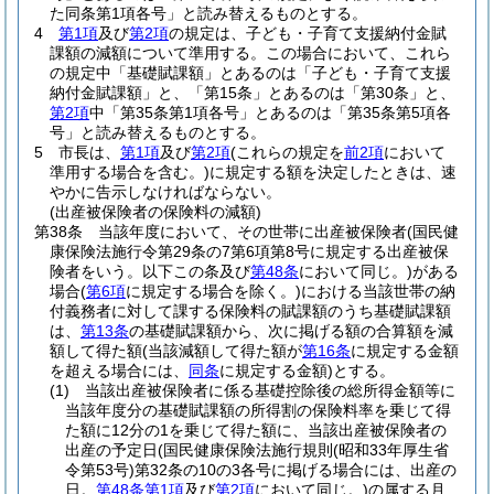
た同条第1項各号」と読み替えるものとする。
4
第1項
及び
第2項
の規定は、子ども・子育て支援納付金賦
課額の減額について準用する。
この場合において、これら
の規定中「基礎賦課額」とあるのは「子ども・子育て支援
納付金賦課額」と、「第15条」とあるのは「第30条」と、
第2項
中「第35条第1項各号」とあるのは「第35条第5項各
号」と読み替えるものとする。
5
市長は、
第1項
及び
第2項
(これらの規定を
前2項
において
準用する場合を含む。)
に規定する額を決定したときは、速
やかに告示しなければならない。
(出産被保険者の保険料の減額)
第38条
当該年度において、その世帯に出産被保険者
(国民健
康保険法施行令第29条の7第6項第8号に規定する出産被保
険者をいう。以下この条及び
第48条
において同じ。)
がある
場合
(
第6項
に規定する場合を除く。)
における当該世帯の納
付義務者に対して課する保険料の賦課額のうち基礎賦課額
は、
第13条
の基礎賦課額から、次に掲げる額の合算額を減
額して得た額
(当該減額して得た額が
第16条
に規定する金額
を超える場合には、
同条
に規定する金額)
とする。
(1)
当該出産被保険者に係る基礎控除後の総所得金額等に
当該年度分の基礎賦課額の所得割の保険料率を乗じて得
た額に12分の1を乗じて得た額に、当該出産被保険者の
出産の予定日
(国民健康保険法施行規則
(昭和33年厚生省
令第53号)
第32条の10の3各号に掲げる場合には、出産の
日。
第48条第1項
及び
第2項
において同じ。)
の属する月