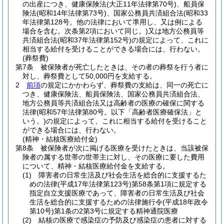
の出産につき、健康保険法
(大正11年法律第70号)
、船員保
険法
(昭和14年法律第73号)
、国家公務員共済組合法
(昭和33
年法律第128号。他の法律において準用し、又は例による
場合を含む。次条第2項において同じ。)
又は地方公務員等
共済組合法
(昭和37年法律第152号)
の規定によって、これに
相当する給付を受けることができる場合には、行わない。
(葬祭費)
第7条
被保険者が死亡したときは、その者の葬祭を行う者に
対し、葬祭費として50,000円を支給する。
2
前項
の規定にかかわらず、葬祭費の支給は、同一の死亡に
つき、健康保険法、船員保険法、国家公務員共済組合法、
地方公務員等共済組合法又は高齢者の医療の確保に関する
法律
(昭和57年法律第80号。以下「高齢者医療確保法」と
いう。)
の規定によって、これに相当する給付を受けること
ができる場合には、行わない。
(精神・結核医療給付金)
第8条
被保険者が次に掲げる医療を受けたときは、当該被保
険者の属する世帯の世帯主に対し、その医療に要した費用
について、精神・結核医療給付金を支給する。
(1)
障害者の日常生活及び社会生活を総合的に支援するた
めの法律
(平成17年法律第123号)
第58条第1項に規定する
指定自立支援医療であって、障害者の日常生活及び社会
生活を総合的に支援するための法律施行令
(平成18年政令
第10号)
第1条の2第3号に規定する精神通院医療
(2)
結核の医療で感染症の予防及び感染症の患者に対する