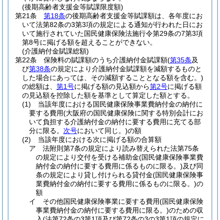
(後期高齢者支援金等賦課限度額)
第21条
第18条
の後期高齢者支援金等賦課額は、各年度にお
いて法第82条の3第3項の規定による通知が行われた日にお
いて施行されていた国民健康保険法施行令第29条の7第3項
第8号に掲げる額を超えることができない。
(介護納付金賦課総額)
第22条
保険料の賦課額のうち介護納付金賦課額
(
第35条
及
び
第38条
の規定により介護納付金賦課額を減額するものと
した場合にあっては、その減額することとなる額を含む。)
の総額は、
第1号
に掲げる額の見込額から
第2号
に掲げる額
の見込額を控除した額を基準として算定した額とする。
(1)
当該年度における国民健康保険事業費納付金の納付に
要する費用
(大阪府の国民健康保険に関する特別会計にお
いて負担する介護納付金の納付に要する費用に充てる部
分に限る。
次号
において同じ。)
の額
(2)
当該年度における次に掲げる額の合算額
ア
法附則第7条の規定により読み替えられた法第75条
の規定により交付を受ける補助金
(国民健康保険事業費
納付金の納付に要する費用に係るものに限る。)
及び同
条の規定により貸し付けられる貸付金
(国民健康保険事
業費納付金の納付に要する費用に係るものに限る。)
の
額
イ
その他国民健康保険事業に要する費用
(国民健康保険
事業費納付金の納付に要する費用に限る。)
のための収
入
(法第72条の3第1項及び第72条の3の3第1項の規定に