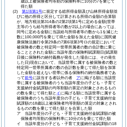
歳以上被保険者均等割の保険料率に10分の7を乗じて
得た額
(2)
第1項第1号
に規定する総所得金額及び山林所得金額並
びに他の所得と区分して計算される所得の金額の合算額
が、地方税法第314条の2第2項第1号に定める金額
(世帯
主等のうち給与所得者等の数が2以上の場合にあっては、
同号に定める金額に当該給与所得者等の数から1を減じた
数に100,000円を乗じて得た金額を加えた金額)
に国民健
康保険法施行令第29条の7第6項第3号ロの規定において
被保険者の数と特定同一世帯所属者の数の合計数に乗じ
ることとされた金額に当該年度の保険料賦課期日
(賦課期
日後に保険料の納付義務が発生した場合には、その発生
した日)
現在において、当該世帯に属する被保険者の数と
特定同一世帯所属者の数の合計数を乗じて得た額を加算
した金額を超えない世帯に係る保険料の納付義務者であ
って
前号
に該当する者以外の者
ア
に掲げる額に当該世
帯に属する被保険者のうち当該年度分の子ども・子育て
支援納付金賦課額の均等割額の算定の対象とされるもの
の数を乗じて得た額と
イ
に掲げる額に当該世帯に属する
被保険者のうち当該年度分の子ども・子育て支援納付金
賦課額の18歳以上被保険者均等割額の算定の対象とされ
るものの数を乗じて得た額とを合算した額
ア
当該年度分の子ども・子育て支援納付金賦課額の被
保険者均等割の保険料率に10分の5を乗じて得た額
イ
当該年度分の子ども・子育て支援納付金賦課額の18