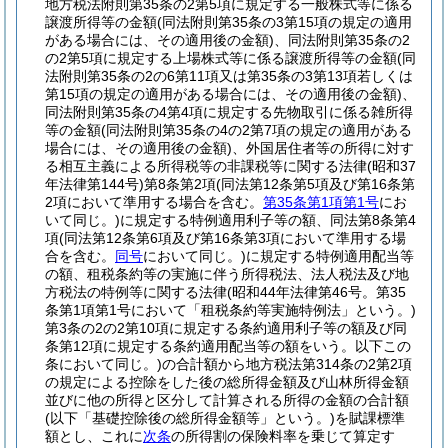
地方税法附則第35条の2第5項に規定する一般株式等に係る
譲渡所得等の金額
(同法附則第35条の3第15項の規定の適用
がある場合には、その適用後の金額)
、同法附則第35条の2
の2第5項に規定する上場株式等に係る譲渡所得等の金額
(同
法附則第35条の2の6第11項又は第35条の3第13項若しくは
第15項の規定の適用がある場合には、その適用後の金額)
、
同法附則第35条の4第4項に規定する先物取引に係る雑所得
等の金額
(同法附則第35条の4の2第7項の規定の適用がある
場合には、その適用後の金額)
、外国居住者等の所得に対す
る相互主義による所得税等の非課税等に関する法律
(昭和37
年法律第144号)
第8条第2項
(同法第12条第5項及び第16条第
2項において準用する場合を含む。
第35条第1項第1号
にお
いて同じ。)
に規定する特例適用利子等の額、同法第8条第4
項
(同法第12条第6項及び第16条第3項において準用する場
合を含む。
同号
において同じ。)
に規定する特例適用配当等
の額、租税条約等の実施に伴う所得税法、法人税法及び地
方税法の特例等に関する法律
(昭和44年法律第46号。第35
条第1項第1号において「租税条約等実施特例法」という。)
第3条の2の2第10項に規定する条約適用利子等の額及び同
条第12項に規定する条約適用配当等の額をいう。以下この
条において同じ。)
の合計額から地方税法第314条の2第2項
の規定による控除をした後の総所得金額及び山林所得金額
並びに他の所得と区分して計算される所得の金額の合計額
(以下「基礎控除後の総所得金額等」という。)
を賦課標準
額とし、これに
次条
の所得割の保険料率を乗じて算定す