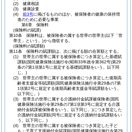
(2)
健康相談
(3)
健康診査
(4)
前3号
に掲げるもののほか、被保険者の健康の保持増
進のために必要な事業
第6章
保険料
(保険料の賦課)
第10条
保険料は、被保険者の属する世帯の世帯主
(以下「世
帯主」という。)
から徴収する。
(保険料の賦課額)
第11条
保険料の賦課額は、次に掲げる額の合算額とする。
(1)
世帯主の世帯に属する被保険者につき算定した基礎賦
課額
(国民健康保険法施行令
(昭和33年政令第362号)
第29
条の7第1項第1号に規定する基礎賦課額をいう。以下同
じ。)
(2)
世帯主の世帯に属する被保険者につき算定した後期高
齢者支援金等賦課額
(国民健康保険法施行令第29条の7第
1項第2号に規定する後期高齢者支援金等賦課額をいう。
以下同じ。)
(3)
世帯主の世帯に属する介護納付金賦課被保険者
(国民
健康保険法施行令第29条の7第1項第3号に規定する介護
納付金賦課被保険者をいう。以下同じ。)
につき算定した
介護納付金賦課額
(同号に規定する介護納付金賦課額をい
う。以下同じ。)
(4)
世帯主の世帯に属する被保険者につき算定した子ど
も・子育て支援納付金賦課額
(国民健康保険法施行令第29