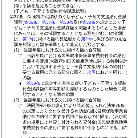
されていた国民健康保険法施行令第29条の7第4項第8号に
掲げる額を超えることができない。
(子ども・子育て支援納付金賦課総額)
第27条
保険料の賦課額のうち子ども・子育て支援納付金賦
課額
(
第35条
、
第37条
、
第38条
及び
第39条
の規定により子
ども・子育て支援納付金賦課額を減額するものとした場合
にあっては、その減額することとなる額を含む。)
の総額
は、
第1号
に掲げる額の見込額から
第2号
に掲げる額の見込
額を控除した額を基準として算定した額とする。
(1)
当該年度における次に掲げる額の合算額
ア
当該年度における国民健康保険事業費納付金の納付
に要する費用
(大阪府の国民健康保険に関する特別会計
において負担する子ども・子育て支援納付金の納付に
要する費用に充てる部分に限る。
次号
において同じ。)
の額
イ
第39条
に規定する基準に従い子ども・子育て支援納
付金賦課額の均等割額を減額するものとした場合に減
額することとなる額の総額
(2)
当該年度における次に掲げる額の合算額
ア
法附則第7条の規定により読み替えられた法第75条
の規定により交付を受ける補助金
(国民健康保険事業費
納付金の納付に要する費用に係るものに限る。)
及び同
条の規定により貸し付けられる貸付金
(国民健康保険事
業費納付金の納付に要する費用に係るものに限る。)
の
額