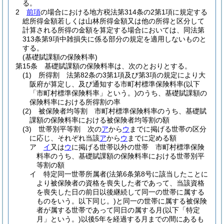
る。
2
前項
の場合における地方税法第314条の2第1項に規定する
総所得金額若しくは山林所得金額又は他の所得と区分して
計算される所得の金額を算定する場合においては、同法第
313条第9項中雑損失に係る部分の規定を適用しないものと
する。
(基礎賦課額の保険料率)
第15条
基礎賦課額の保険料率は、次のとおりとする。
(1)
所得割 法第82条の3第1項及び第3項の規定により大
阪府が算定し、及び通知する市町村標準保険料率
(以下
「市町村標準保険料率」という。)
のうち、基礎賦課額の
保険料率における所得割の率
(2)
被保険者均等割 市町村標準保険料率のうち、基礎賦
課額の保険料率における被保険者均等割の額
(3)
世帯別平等割 次の
ア
から
ウ
までに掲げる世帯の区分
に応じ、それぞれ当該
ア
から
ウ
までに定める額
ア
イ
又は
ウ
に掲げる世帯以外の世帯 市町村標準保険
料率のうち、基礎賦課額の保険料率における世帯別平
等割の額
イ
特定同一世帯所属者
(法第6条第8号に該当したことに
より被保険者の資格を喪失した者であって、当該資格
を喪失した日の前日以後継続して同一の世帯に属する
ものをいう。以下同じ。)
と同一の世帯に属する被保険
者が属する世帯であって同日の属する月
(以下「特定
月」という。)
以後5年を経過する月までの間にあるも