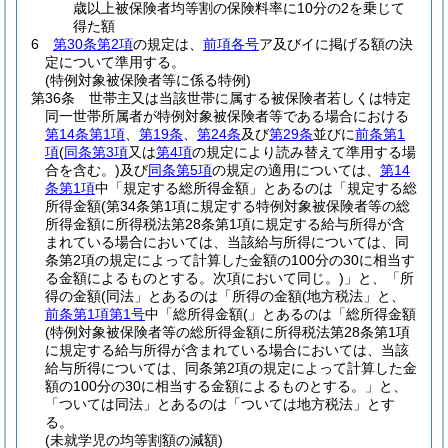
歳以上被保険者均等割の保険料率に10分の2を乗じて
得た額
6
第30条第2項
の規定は、
前項各号
ア及びイに掲げる額の決
定について準用する。
(特例対象被保険者等に係る特例)
第36条
世帯主又は当該世帯に属する被保険者若しくは特定
同一世帯所属者が特例対象被保険者等である場合における
第14条第1項
、
第19条
、
第24条
及び
第29条
並びに
前条第1
項
(
同条第3項
又は
第4項
の規定により読み替えて準用する場
合を含む。)
及び
同条第5項
の規定の適用については、
第14
条第1項
中「規定する総所得金額」とあるのは「規定する総
所得金額
(第34条第1項に規定する特例対象被保険者等の総
所得金額に所得税法第28条第1項に規定する給与所得が含
まれている場合においては、当該給与所得については、同
条第2項の規定によって計算した金額の100分の30に相当す
る金額によるものとする。次項において同じ。)
」と、「所
得の金額(同法」とあるのは「所得の金額(地方税法」と、
前条第1項第1号
中「総所得金額(」とあるのは「総所得金額
(特例対象被保険者等の総所得金額に所得税法第28条第1項
に規定する給与所得が含まれている場合においては、当該
給与所得については、同条第2項の規定によって計算した金
額の100分の30に相当する金額によるものとする。」と、
「ついては同法」とあるのは「ついては地方税法」とす
る。
(未就学児の均等割額の減額)