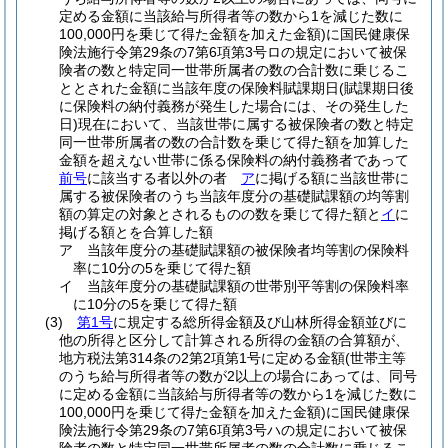
定める金額に当該給与所得者等の数から1を減じた数に
100,000円を乗じて得た金額を加えた金額)
に国民健康保
険法施行令第29条の7第6項第3号ロの規定において被保
険者の数と特定同一世帯所属者の数の合計数に乗じるこ
ととされた金額に当該年度の保険料賦課期日
(賦課期日後
に保険料の納付義務が発生した場合には、その発生した
日)
現在において、当該世帯に属する被保険者の数と特定
同一世帯所属者の数の合計数を乗じて得た額を加算した
金額を超えない世帯に係る保険料の納付義務者であって
前号
に該当する者以外の者
ア
に掲げる額に当該世帯に
属する被保険者のうち当該年度分の基礎賦課額の均等割
額の算定の対象とされるものの数を乗じて得た額と
イ
に
掲げる額とを合算した額
ア
当該年度分の基礎賦課額の被保険者均等割の保険料
率に10分の5を乗じて得た額
イ
当該年度分の基礎賦課額の世帯別平等割の保険料率
に10分の5を乗じて得た額
(3)
第1号
に規定する総所得金額及び山林所得金額並びに
他の所得と区分して計算される所得の金額の合算額が、
地方税法第314条の2第2項第1号に定める金額
(世帯主等
のうち給与所得者等の数が2以上の場合にあっては、同号
に定める金額に当該給与所得者等の数から1を減じた数に
100,000円を乗じて得た金額を加えた金額)
に国民健康保
険法施行令第29条の7第6項第3号ハの規定において被保