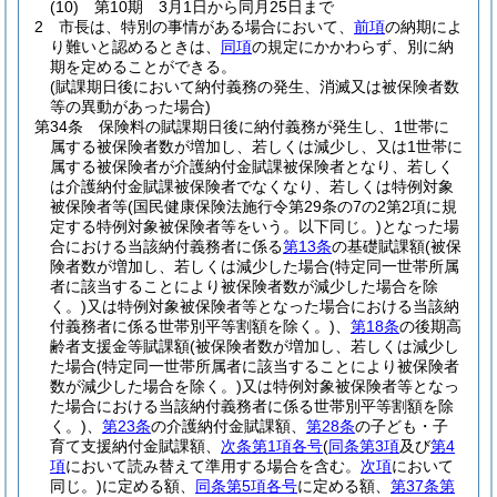
(10)
第10期 3月1日から同月25日まで
2
市長は、特別の事情がある場合において、
前項
の納期によ
り難いと認めるときは、
同項
の規定にかかわらず、別に納
期を定めることができる。
(賦課期日後において納付義務の発生、消滅又は被保険者数
等の異動があった場合)
第34条
保険料の賦課期日後に納付義務が発生し、1世帯に
属する被保険者数が増加し、若しくは減少し、又は1世帯に
属する被保険者が介護納付金賦課被保険者となり、若しく
は介護納付金賦課被保険者でなくなり、若しくは特例対象
被保険者等
(国民健康保険法施行令第29条の7の2第2項に規
定する特例対象被保険者等をいう。以下同じ。)
となった場
合における当該納付義務者に係る
第13条
の基礎賦課額
(被保
険者数が増加し、若しくは減少した場合
(特定同一世帯所属
者に該当することにより被保険者数が減少した場合を除
く。)
又は特例対象被保険者等となった場合における当該納
付義務者に係る世帯別平等割額を除く。)
、
第18条
の後期高
齢者支援金等賦課額
(被保険者数が増加し、若しくは減少し
た場合
(特定同一世帯所属者に該当することにより被保険者
数が減少した場合を除く。)
又は特例対象被保険者等となっ
た場合における当該納付義務者に係る世帯別平等割額を除
く。)
、
第23条
の介護納付金賦課額、
第28条
の子ども・子
育て支援納付金賦課額、
次条第1項各号
(
同条第3項
及び
第4
項
において読み替えて準用する場合を含む。
次項
において
同じ。)
に定める額、
同条第5項各号
に定める額、
第37条第