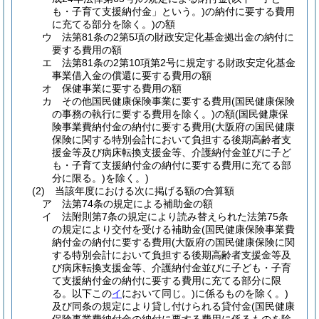
も・子育て支援納付金」という。)
の納付に要する費用
に充てる部分を除く。)
の額
ウ
法第81条の2第5項の財政安定化基金拠出金の納付に
要する費用の額
エ
法第81条の2第10項第2号に規定する財政安定化基金
事業借入金の償還に要する費用の額
オ
保健事業に要する費用の額
カ
その他国民健康保険事業に要する費用
(国民健康保険
の事務の執行に要する費用を除く。)
の額
(国民健康保
険事業費納付金の納付に要する費用
(大阪府の国民健康
保険に関する特別会計において負担する後期高齢者支
援金等及び病床転換支援金等、介護納付金並びに子ど
も・子育て支援納付金の納付に要する費用に充てる部
分に限る。)
を除く。)
(2)
当該年度における次に掲げる額の合算額
ア
法第74条の規定による補助金の額
イ
法附則第7条の規定により読み替えられた法第75条
の規定により交付を受ける補助金
(国民健康保険事業費
納付金の納付に要する費用
(大阪府の国民健康保険に関
する特別会計において負担する後期高齢者支援金等及
び病床転換支援金等、介護納付金並びに子ども・子育
て支援納付金の納付に要する費用に充てる部分に限
る。以下この
イ
において同じ。)
に係るものを除く。)
及び同条の規定により貸し付けられる貸付金
(国民健康