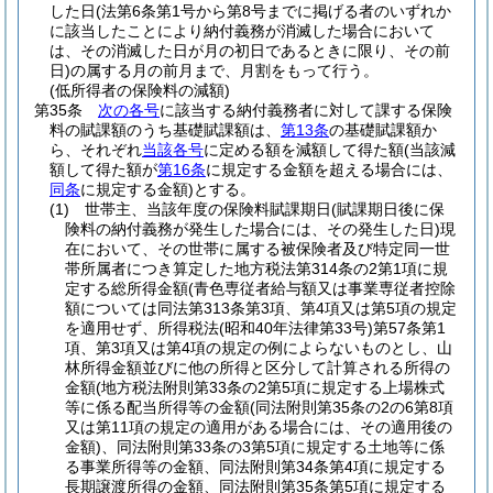
した日
(法第6条第1号から第8号までに掲げる者のいずれか
に該当したことにより納付義務が消滅した場合において
は、その消滅した日が月の初日であるときに限り、その前
日)
の属する月の前月まで、月割をもって行う。
(低所得者の保険料の減額)
第35条
次の各号
に該当する納付義務者に対して課する保険
料の賦課額のうち基礎賦課額は、
第13条
の基礎賦課額か
ら、それぞれ
当該各号
に定める額を減額して得た額
(当該減
額して得た額が
第16条
に規定する金額を超える場合には、
同条
に規定する金額)
とする。
(1)
世帯主、当該年度の保険料賦課期日
(賦課期日後に保
険料の納付義務が発生した場合には、その発生した日)
現
在において、その世帯に属する被保険者及び特定同一世
帯所属者につき算定した地方税法第314条の2第1項に規
定する総所得金額
(青色専従者給与額又は事業専従者控除
額については同法第313条第3項、第4項又は第5項の規定
を適用せず、所得税法
(昭和40年法律第33号)
第57条第1
項、第3項又は第4項の規定の例によらないものとし、山
林所得金額並びに他の所得と区分して計算される所得の
金額
(地方税法附則第33条の2第5項に規定する上場株式
等に係る配当所得等の金額
(同法附則第35条の2の6第8項
又は第11項の規定の適用がある場合には、その適用後の
金額)
、同法附則第33条の3第5項に規定する土地等に係
る事業所得等の金額、同法附則第34条第4項に規定する
長期譲渡所得の金額、同法附則第35条第5項に規定する