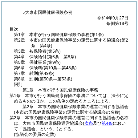
○大東市国民健康保険条例
令和4年9月27日
条例第18号
目次
第1章
本市が行う国民健康保険の事務
(第1条)
第2章
本市の国民健康保険事業の運営に関する協議会
(第2
条―第4条)
第3章
被保険者
(第5条)
第4章
保険給付
(第6条―第8条)
第5章
保健事業
(第9条)
第6章
保険料
(第10条―第48条)
第7章
雑則
(第49条)
第8章
罰則
(第50条―第53条)
附則
第1章
本市が行う国民健康保険の事務
第1条
本市が行う国民健康保険の事務については、法令に定
めるもののほか、この条例の定めるところによる。
第2章
本市の国民健康保険事業の運営に関する協議会
(本市の国民健康保険事業の運営に関する協議会の名称)
第2条
本市の国民健康保険事業の運営に関する協議会の名称
は、大東市国民健康保険運営協議会
(
次条
及び
第4条
におい
て「協議会」という。)
とする。
(協議会の委員の定数)