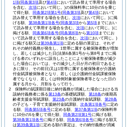
1項
(
同条第3項
及び
第4項
において読み替えて準用する場合
を含む。
次項
において同じ。)
の保険料率に10分の5を乗じ
て得た額、
同条第2項第1号
(
同条第3項
及び
第4項
において
読み替えて準用する場合を含む。
次項
において同じ。)
に掲
げる額、
第38条第1項各号
(
同条第3項
から
第5項
までにおい
て読み替えて準用する場合を含む。
次項
において同じ。)
に
掲げる額、
同条第6項各号
(
同条第8項
から
第10項
までにお
いて読み替えて準用する場合を含む。
次項
において同じ。)
に掲げる額又は
第39条第1項
に定める額の算定は、それぞ
れその納付義務が発生し、1世帯に属する被保険者数が増加
し、若しくは減少した日
(法第6条第1号から第8号までに掲
げる者のいずれかに該当したことにより被保険者数が減少
した場合においては、その減少した日が月の初日であると
きに限り、その前日)
又は1世帯に属する被保険者が介護納
付金賦課被保険者となり、若しくは介護納付金賦課被保険
者でなくなり、若しくは特例対象被保険者等となった日の
属する月から、月割をもって行う。
2
保険料の賦課期日後に納付義務が消滅した場合における当
該納付義務者に係る
第13条
の基礎賦課額、
第18条
の後期高
齢者支援金等賦課額、
第23条
の介護納付金賦課額、
第28条
の子ども・子育て支援納付金賦課額、
次条第1項各号
に定め
る額、
同条第5項各号
に定める額、
第37条第1項
の保険料率
に10分の5を乗じて得た額、
同条第2項第1号
に掲げる額、
第38条第1項各号
に掲げる額、
同条第6項各号
に掲げる額又
は
第39条第1項
に定める額の算定は、その納付義務が消滅