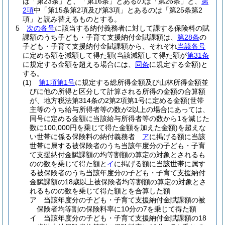
は「第23条」と、「第16条」とあるのは「第26条」と、
第
2項
中「第15条第2項及び第3項」とあるのは「第25条第2
項」と読み替えるものとする。
5
次の各号
に該当する納付義務者に対して課する保険料の賦
課額のうち子ども・子育て支援納付金賦課額は、
第28条
の
子ども・子育て支援納付金賦課額から、それぞれ
当該各号
に定める額を減額して得た額
(当該減額して得た額が
第31条
に規定する金額を超える場合には、
同条
に規定する金額)
と
する。
(1)
第1項第1号
に規定する総所得金額及び山林所得金額並
びに他の所得と区分して計算される所得の金額の合算額
が、地方税法第314条の2第2項第1号に定める金額
(世帯
主等のうち給与所得者等の数が2以上の場合にあっては、
同号に定める金額に当該給与所得者等の数から1を減じた
数に100,000円を乗じて得た金額を加えた金額)
を超えな
い世帯に係る保険料の納付義務者
ア
に掲げる額に当該
世帯に属する被保険者のうち当該年度分の子ども・子育
て支援納付金賦課額の均等割額の算定の対象とされるも
のの数を乗じて得た額と
イ
に掲げる額に当該世帯に属す
る被保険者のうち当該年度分の子ども・子育て支援納付
金賦課額の18歳以上被保険者均等割額の算定の対象とさ
れるものの数を乗じて得た額とを合算した額
ア
当該年度分の子ども・子育て支援納付金賦課額の被
保険者均等割の保険料率に10分の7を乗じて得た額
イ
当該年度分の子ども・子育て支援納付金賦課額の18