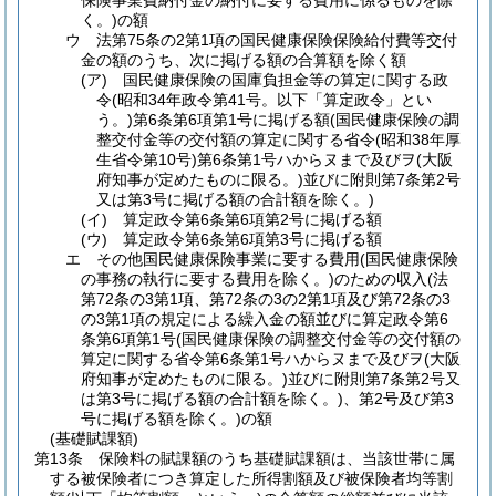
保険事業費納付金の納付に要する費用に係るものを除
く。)
の額
ウ
法第75条の2第1項の国民健康保険保険給付費等交付
金の額のうち、次に掲げる額の合算額を除く額
(ア)
国民健康保険の国庫負担金等の算定に関する政
令
(昭和34年政令第41号。以下「算定政令」とい
う。)
第6条第6項第1号に掲げる額
(国民健康保険の調
整交付金等の交付額の算定に関する省令
(昭和38年厚
生省令第10号)
第6条第1号ハからヌまで及びヲ
(大阪
府知事が定めたものに限る。)
並びに附則第7条第2号
又は第3号に掲げる額の合計額を除く。)
(イ)
算定政令第6条第6項第2号に掲げる額
(ウ)
算定政令第6条第6項第3号に掲げる額
エ
その他国民健康保険事業に要する費用
(国民健康保険
の事務の執行に要する費用を除く。)
のための収入
(法
第72条の3第1項、第72条の3の2第1項及び第72条の3
の3第1項の規定による繰入金の額並びに算定政令第6
条第6項第1号
(国民健康保険の調整交付金等の交付額の
算定に関する省令第6条第1号ハからヌまで及びヲ
(大阪
府知事が定めたものに限る。)
並びに附則第7条第2号又
は第3号に掲げる額の合計額を除く。)
、第2号及び第3
号に掲げる額を除く。)
の額
(基礎賦課額)
第13条
保険料の賦課額のうち基礎賦課額は、当該世帯に属
する被保険者につき算定した所得割額及び被保険者均等割