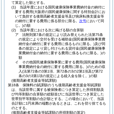
て算定した額とする。
(1)
当該年度における国民健康保険事業費納付金の納付に
要する費用
(大阪府の国民健康保険に関する特別会計にお
いて負担する後期高齢者支援金等及び病床転換支援金等
の納付に要する費用に係る部分に限る。
次号
において同
じ。)
の額
(2)
当該年度における次に掲げる額の合算額
ア
法附則第7条の規定により読み替えられた法第75条
の規定により交付を受ける補助金
(国民健康保険事業費
納付金の納付に要する費用に係るものに限る。)
及び同
条の規定により貸し付けられる貸付金
(国民健康保険事
業費納付金の納付に要する費用に係るものに限る。)
の
額
イ
その他国民健康保険事業に要する費用
(国民健康保険
事業費納付金の納付に要する費用に限る。)
のための収
入
(法第72条の3第1項、第72条の3の2第1項及び第72
条の3の3第1項の規定による繰入金を除く。)
の額
(後期高齢者支援金等賦課額)
第18条
保険料の賦課額のうち後期高齢者支援金等賦課額
は、当該世帯に属する被保険者につき算定した所得割額及
び均等割額の合算額の総額並びに当該世帯につき算定した
世帯別平等割額の合計額とする。
この場合において、当該
合計額に1円未満の端数があるときは、これを切り捨てるも
のとする。
(後期高齢者支援金等賦課額の所得割額の算定)