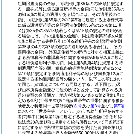
短期譲渡所得の金額、同法附則第35条の2第5項に規定す
る一般株式等に係る譲渡所得等の金額
(同法附則第35条の
3第15項の規定の適用がある場合には、その適用後の金
額)
、同法附則第35条の2の2第5項に規定する上場株式等
に係る譲渡所得等の金額
(同法附則第35条の2の6第11項
又は第35条の3第13項若しくは第15項の規定の適用があ
る場合には、その適用後の金額)
、同法附則第35条の4第
4項に規定する先物取引に係る雑所得等の金額
(同法附則
第35条の4の2第7項の規定の適用がある場合には、その
適用後の金額)
、外国居住者等の所得に対する相互主義に
よる所得税等の非課税等に関する法律第8条第2項に規定
する特例適用利子等の額、同法第8条第4項に規定する特
例適用配当等の額、租税条約等実施特例法第3条の2の2
第10項に規定する条約適用利子等の額及び同条第12項に
規定する条約適用配当等の額をいう。以下この項におい
て同じ。)
の算定についても同様とする。以下同じ。)
及
び山林所得金額並びに他の所得と区分して計算される所
得の金額の合算額が、地方税法第314条の2第2項第1号に
定める金額
(世帯主並びに当該世帯主の世帯に属する被保
険者及び特定同一世帯所属者
(
次号
及び
第3号
並びに
第5項
において「世帯主等」という。)
のうち給与所得を有する
者
(前年中に同条第1項に規定する総所得金額に係る所得
税法第28条第1項に規定する給与所得について同条第3項
に規定する給与所得控除額の控除を受けた者
(同条第1項
に規定する給与等の収入金額が550,000円を超える者に