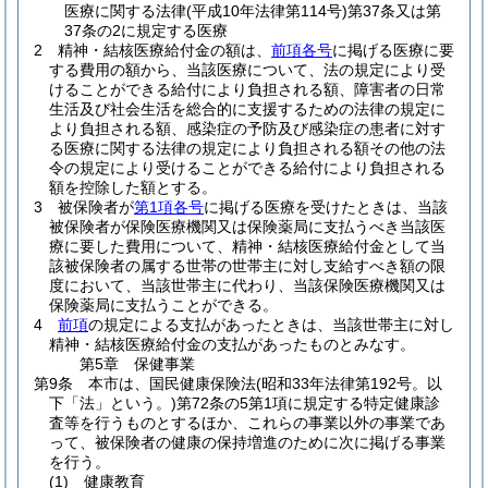
医療に関する法律
(平成10年法律第114号)
第37条又は第
37条の2に規定する医療
2
精神・結核医療給付金の額は、
前項各号
に掲げる医療に要
する費用の額から、当該医療について、法の規定により受
けることができる給付により負担される額、障害者の日常
生活及び社会生活を総合的に支援するための法律の規定に
より負担される額、感染症の予防及び感染症の患者に対す
る医療に関する法律の規定により負担される額その他の法
令の規定により受けることができる給付により負担される
額を控除した額とする。
3
被保険者が
第1項各号
に掲げる医療を受けたときは、当該
被保険者が保険医療機関又は保険薬局に支払うべき当該医
療に要した費用について、精神・結核医療給付金として当
該被保険者の属する世帯の世帯主に対し支給すべき額の限
度において、当該世帯主に代わり、当該保険医療機関又は
保険薬局に支払うことができる。
4
前項
の規定による支払があったときは、当該世帯主に対し
精神・結核医療給付金の支払があったものとみなす。
第5章
保健事業
第9条
本市は、国民健康保険法
(昭和33年法律第192号。以
下「法」という。)
第72条の5第1項に規定する特定健康診
査等を行うものとするほか、これらの事業以外の事業であ
って、被保険者の健康の保持増進のために次に掲げる事業
を行う。
(1)
健康教育