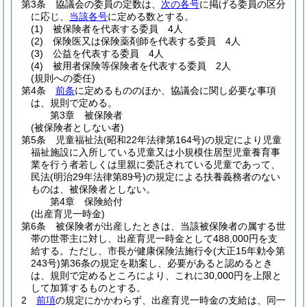
第3条
協議会の委員の定数は、
次の各号
に掲げる委員の区分
に応じ、
当該各号
に定める数とする。
(1)
被保険者を代表する委員 4人
(2)
保険医又は保険薬剤師を代表する委員 4人
(3)
公益を代表する委員 4人
(4)
被用者保険等保険者を代表する委員 2人
(規則への委任)
第4条
前条
に定めるもののほか、協議会に関し必要な事項
は、規則で定める。
第3章
被保険者
(被保険者としない者)
第5条
児童福祉法
(昭和22年法律第164号)
の規定により児童
福祉施設に入所している児童又は小規模住居型児童養育事
業を行う者若しくは里親に委託されている児童であって、
民法
(明治29年法律第89号)
の規定による扶養義務者のない
ものは、被保険者としない。
第4章
保険給付
(出産育児一時金)
第6条
被保険者が出産したときは、当該被保険者の属する世
帯の世帯主に対し、出産育児一時金として488,000円を支
給する。
ただし、市長が健康保険法施行令
(大正15年勅令第
243号)
第36条の規定を勘案し、必要があると認めるとき
は、規則で定めるところにより、これに30,000円を上限と
して加算するものとする。
2
前項
の規定にかかわらず、出産育児一時金の支給は、同一