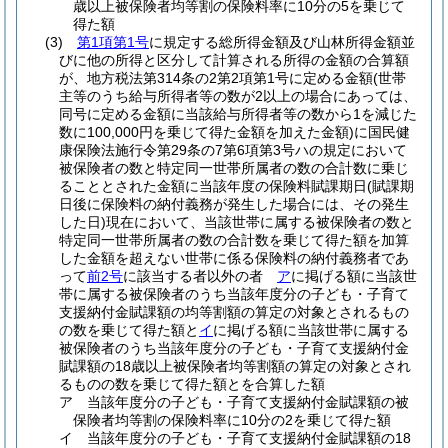
歳以上被保険者均等割の保険料率に10分の5を乗じて
得た額
(3)
第1項第1号
に規定する総所得金額及び山林所得金額並
びに他の所得と区分して計算される所得の金額の合算額
が、地方税法第314条の2第2項第1号に定める金額
(世帯
主等のうち給与所得者等の数が2以上の場合にあっては、
同号に定める金額に当該給与所得者等の数から1を減じた
数に100,000円を乗じて得た金額を加えた金額)
に国民健
康保険法施行令第29条の7第6項第3号ハの規定において
被保険者の数と特定同一世帯所属者の数の合計数に乗じ
ることとされた金額に当該年度の保険料賦課期日
(賦課期
日後に保険料の納付義務が発生した場合には、その発生
した日)
現在において、当該世帯に属する被保険者の数と
特定同一世帯所属者の数の合計数を乗じて得た額を加算
した金額を超えない世帯に係る保険料の納付義務者であ
って
前2号
に該当する者以外の者
ア
に掲げる額に当該世
帯に属する被保険者のうち当該年度分の子ども・子育て
支援納付金賦課額の均等割額の算定の対象とされるもの
の数を乗じて得た額と
イ
に掲げる額に当該世帯に属する
被保険者のうち当該年度分の子ども・子育て支援納付金
賦課額の18歳以上被保険者均等割額の算定の対象とされ
るものの数を乗じて得た額とを合算した額
ア
当該年度分の子ども・子育て支援納付金賦課額の被
保険者均等割の保険料率に10分の2を乗じて得た額
イ
当該年度分の子ども・子育て支援納付金賦課額の18