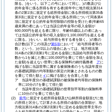
限る。)
をいう。以下この号において同じ。)
の数及び公
的年金等に係る所得を有する者
(前年中に地方税法第314
条の2第1項に規定する総所得金額に係る所得税法第35条
第3項に規定する公的年金等に係る所得について同条第4
項に規定する公的年金等控除額の控除を受けた者
(年齢65
歳未満の者にあっては当該公的年金等の収入金額が
600,000円を超える者に限り、年齢65歳以上の者にあっ
ては当該公的年金等の収入金額が1,100,000円を超える者
に限る。)
をいい、給与所得を有する者を除く。)
の数の
合計数
(以下この項及び
第5項
において「給与所得者等の
数」という。)
が2以上の場合にあっては、地方税法第
314条の2第2項第1号に定める金額に当該給与所得者等の
数から1を減じた数に100,000円を乗じて得た金額を加え
た金額)
を超えない世帯に係る保険料の納付義務者
ア
に
掲げる額に当該世帯に属する被保険者のうち当該年度分
の基礎賦課額の均等割額の算定の対象とされるものの数
を乗じて得た額と
イ
に掲げる額とを合算した額
ア
当該年度分の基礎賦課額の被保険者均等割の保険料
率に10分の7を乗じて得た額
イ
当該年度分の基礎賦課額の世帯別平等割の保険料率
に10分の7を乗じて得た額
(2)
前号
に規定する総所得金額及び山林所得金額並びに他
の所得と区分して計算される所得の金額の合算額が、地
方税法第314条の2第2項第1号に定める金額
(世帯主等の
うち給与所得者等の数が2以上の場合にあっては、同号に