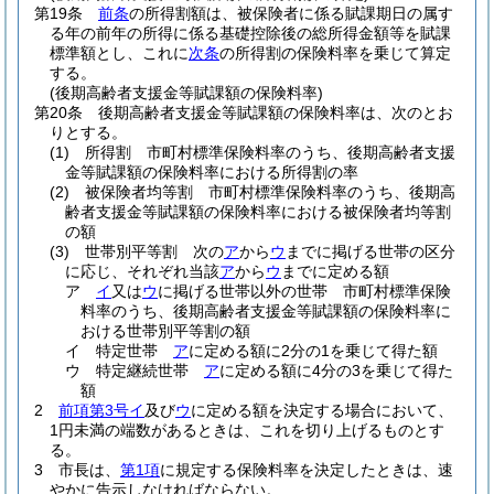
第19条
前条
の所得割額は、被保険者に係る賦課期日の属す
る年の前年の所得に係る基礎控除後の総所得金額等を賦課
標準額とし、これに
次条
の所得割の保険料率を乗じて算定
する。
(後期高齢者支援金等賦課額の保険料率)
第20条
後期高齢者支援金等賦課額の保険料率は、次のとお
りとする。
(1)
所得割 市町村標準保険料率のうち、後期高齢者支援
金等賦課額の保険料率における所得割の率
(2)
被保険者均等割 市町村標準保険料率のうち、後期高
齢者支援金等賦課額の保険料率における被保険者均等割
の額
(3)
世帯別平等割 次の
ア
から
ウ
までに掲げる世帯の区分
に応じ、それぞれ当該
ア
から
ウ
までに定める額
ア
イ
又は
ウ
に掲げる世帯以外の世帯 市町村標準保険
料率のうち、後期高齢者支援金等賦課額の保険料率に
おける世帯別平等割の額
イ
特定世帯
ア
に定める額に2分の1を乗じて得た額
ウ
特定継続世帯
ア
に定める額に4分の3を乗じて得た
額
2
前項第3号イ
及び
ウ
に定める額を決定する場合において、
1円未満の端数があるときは、これを切り上げるものとす
る。
3
市長は、
第1項
に規定する保険料率を決定したときは、速
やかに告示しなければならない。