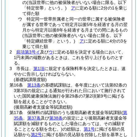
の
(当該世帯に他の被保険者がいない場合に限る。以下
「特定世帯」という。)
ア
に定める額に2分の1を乗じ
て得た額
ウ
特定同一世帯所属者と同一の世帯に属する被保険者
が属する世帯であって特定月以後5年を経過する月の翌
月から特定月以後8年を経過する月までの間にあるもの
(当該世帯に他の被保険者がいない場合に限る。以下
「特定継続世帯」という。)
ア
に定める額に4分の3を
乗じて得た額
2
前項第3号イ
及び
ウ
に定める額を決定する場合において、
1円未満の端数があるときは、これを切り上げるものとす
る。
3
市長は、
第1項
に規定する保険料率を決定したときは、速
やかに告示しなければならない。
(基礎賦課限度額)
第16条
第13条
の基礎賦課額は、各年度において法第82条の
3第3項の規定による通知が行われた日において施行されて
いた国民健康保険法施行令第29条の7第2項第9号に掲げる
額を超えることができない。
(後期高齢者支援金等賦課総額)
第17条
保険料の賦課額のうち後期高齢者支援金等賦課額
(
第
35条
、
第37条
及び
第38条
の規定により後期高齢者支援金等
賦課額を減額するものとした場合にあっては、その減額す
ることとなる額を含む。)
の総額は、
第1号
に掲げる額の見
込額から
第2号
に掲げる額の見込額を控除した額を基準とし