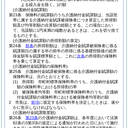
よる繰入金を除く。)
の額
(介護納付金賦課額)
第23条
保険料の賦課額のうち介護納付金賦課額は、当該世
帯に属する介護納付金賦課被保険者につき算定した所得割
額及び均等割額の合算額の総額とする。
この場合におい
て、当該額に1円未満の端数があるときは、これを切り捨て
るものとする。
(介護納付金賦課額の所得割額の算定)
第24条
前条
の所得割額は、介護納付金賦課被保険者に係る
賦課期日の属する年の前年の所得に係る基礎控除後の総所
得金額等を賦課標準額とし、これに
次条
の所得割の保険料
率を乗じて算定する。
(介護納付金賦課額の保険料率)
第25条
介護納付金賦課被保険者に係る介護納付金賦課額の
保険料率は、次のとおりとする。
(1)
所得割 市町村標準保険料率のうち、介護納付金賦課
額の保険料率における所得割の率
(2)
被保険者均等割 市町村標準保険料率のうち、介護納
付金賦課額の保険料率における被保険者均等割の額
2
市長は、
前項
に規定する保険料率を決定したときは、速や
かに告示しなければならない。
(介護納付金賦課限度額)
第26条
第23条
の介護納付金賦課額は、各年度において法第
82条の3第3項の規定による通知が行われた日において施行