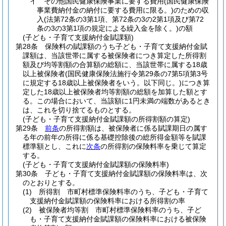
イ
その他国民健康保険事業に要する費用
(国民健康保険
事業費納付金の納付に要する費用に限る。)
のための収
入
(法第72条の3第1項、第72条の3の2第1項及び第72
条の3の3第1項の規定による繰入金を除く。)
の額
(子ども・子育て支援納付金賦課額)
第28条
保険料の賦課額のうち子ども・子育て支援納付金賦
課額は、当該世帯に属する被保険者につき算定した所得割
額及び均等割額の合算額の総額に、当該世帯に属する18歳
以上被保険者
(国民健康保険法施行令第29条の7第5項第3号
に規定する18歳以上被保険者をいう。以下同じ。)
につき算
定した18歳以上被保険者均等割額の総額を加算した額とす
る。
この場合において、当該額に1円未満の端数があるとき
は、これを切り捨てるものとする。
(子ども・子育て支援納付金賦課額の所得割額の算定)
第29条
前条
の所得割額は、被保険者に係る賦課期日の属す
る年の前年の所得に係る基礎控除後の総所得金額等を賦課
標準額とし、これに
次条
の所得割の保険料率を乗じて算定
する。
(子ども・子育て支援納付金賦課額の保険料率)
第30条
子ども・子育て支援納付金賦課額の保険料率は、次
のとおりとする。
(1)
所得割 市町村標準保険料率のうち、子ども・子育て
支援納付金賦課額の保険料率における所得割の率
(2)
被保険者均等割 市町村標準保険料率のうち、子ど
も・子育て支援納付金賦課額の保険料率における被保険