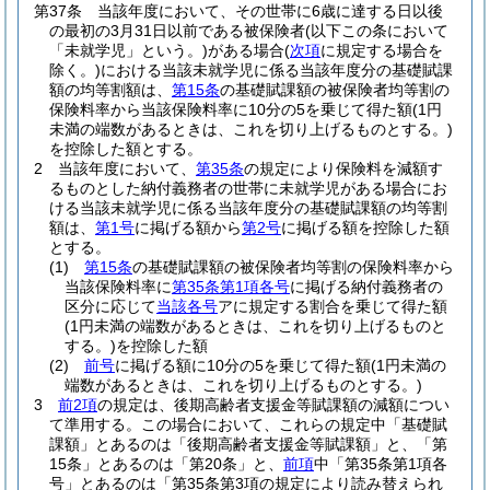
第37条
当該年度において、その世帯に6歳に達する日以後
の最初の3月31日以前である被保険者
(以下この条において
「未就学児」という。)
がある場合
(
次項
に規定する場合を
除く。)
における当該未就学児に係る当該年度分の基礎賦課
額の均等割額は、
第15条
の基礎賦課額の被保険者均等割の
保険料率から当該保険料率に10分の5を乗じて得た額
(1円
未満の端数があるときは、これを切り上げるものとする。)
を控除した額とする。
2
当該年度において、
第35条
の規定により保険料を減額す
るものとした納付義務者の世帯に未就学児がある場合にお
ける当該未就学児に係る当該年度分の基礎賦課額の均等割
額は、
第1号
に掲げる額から
第2号
に掲げる額を控除した額
とする。
(1)
第15条
の基礎賦課額の被保険者均等割の保険料率から
当該保険料率に
第35条第1項各号
に掲げる納付義務者の
区分に応じて
当該各号
アに規定する割合を乗じて得た額
(1円未満の端数があるときは、これを切り上げるものと
する。)
を控除した額
(2)
前号
に掲げる額に10分の5を乗じて得た額
(1円未満の
端数があるときは、これを切り上げるものとする。)
3
前2項
の規定は、後期高齢者支援金等賦課額の減額につい
て準用する。
この場合において、これらの規定中「基礎賦
課額」とあるのは「後期高齢者支援金等賦課額」と、「第
15条」とあるのは「第20条」と、
前項
中「第35条第1項各
号」とあるのは「第35条第3項の規定により読み替えられ