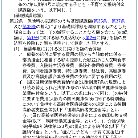
条の7第1項第4号に規定する子ども・子育て支援納付金
賦課額をいう。以下同じ。)
(基礎賦課総額)
第12条
保険料の賦課額のうち基礎賦課額
(
第35条
、
第37条
及び
第38条
の規定により基礎賦課額を減額するものとした
場合にあっては、その減額することとなる額を含む。)
の総
額は、
第1号
に掲げる額の見込額から
第2号
に掲げる額の見
込額を控除した額を基準として算定した額とする。
(1)
当該年度における次に掲げる額の合算額
ア
療養の給付に要する費用の額から当該給付に係る一
部負担金に相当する額を控除した額並びに入院時食事
療養費、入院時生活療養費、保険外併用療養費、療養
費、訪問看護療養費、特別療養費、移送費、高額療養
費及び高額介護合算療養費の支給に要する費用の額
イ
国民健康保険事業費納付金
(法附則第7条の規定によ
り読み替えられた法第75条の7第1項の国民健康保険事
業費納付金をいう。以下この条において同じ。)
の納付
に要する費用
(大阪府の国民健康保険に関する特別会計
において負担する高齢者医療確保法の規定による後期
高齢者支援金等
(以下「後期高齢者支援金等」とい
う。)
及び高齢者医療確保法の規定による病床転換支援
金等
(以下「病床転換支援金等」という。)
、介護保険
法
(平成9年法律第123号)
の規定による納付金
(以下「介
護納付金」という。)
並びに子ども・子育て支援法
(平
成24年法律第65号)
の規定による納付金
(以下「子ど