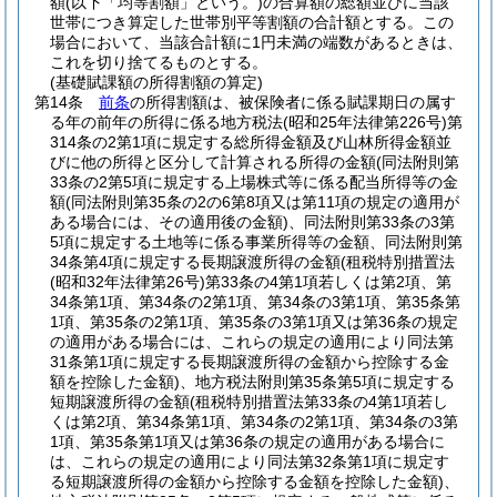
額
(以下「均等割額」という。)
の合算額の総額並びに当該
世帯につき算定した世帯別平等割額の合計額とする。
この
場合において、当該合計額に1円未満の端数があるときは、
これを切り捨てるものとする。
(基礎賦課額の所得割額の算定)
第14条
前条
の所得割額は、被保険者に係る賦課期日の属す
る年の前年の所得に係る地方税法
(昭和25年法律第226号)
第
314条の2第1項に規定する総所得金額及び山林所得金額並
びに他の所得と区分して計算される所得の金額
(同法附則第
33条の2第5項に規定する上場株式等に係る配当所得等の金
額
(同法附則第35条の2の6第8項又は第11項の規定の適用が
ある場合には、その適用後の金額)
、同法附則第33条の3第
5項に規定する土地等に係る事業所得等の金額、同法附則第
34条第4項に規定する長期譲渡所得の金額
(租税特別措置法
(昭和32年法律第26号)
第33条の4第1項若しくは第2項、第
34条第1項、第34条の2第1項、第34条の3第1項、第35条第
1項、第35条の2第1項、第35条の3第1項又は第36条の規定
の適用がある場合には、これらの規定の適用により同法第
31条第1項に規定する長期譲渡所得の金額から控除する金
額を控除した金額)
、地方税法附則第35条第5項に規定する
短期譲渡所得の金額
(租税特別措置法第33条の4第1項若し
くは第2項、第34条第1項、第34条の2第1項、第34条の3第
1項、第35条第1項又は第36条の規定の適用がある場合に
は、これらの規定の適用により同法第32条第1項に規定す
る短期譲渡所得の金額から控除する金額を控除した金額)
、