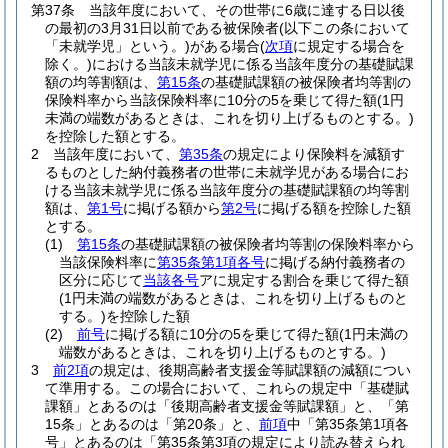
第37条
当該年度において、その世帯に6歳に達する日以後
の最初の3月31日以前である被保険者
(以下この条において
「未就学児」という。)
がある場合
(
次項
に規定する場合を
除く。)
における当該未就学児に係る当該年度分の基礎賦課
額の均等割額は、
第15条
の基礎賦課額の被保険者均等割の
保険料率から当該保険料率に10分の5を乗じて得た額
(1円
未満の端数があるときは、これを切り上げるものとする。)
を控除した額とする。
2
当該年度において、
第35条
の規定により保険料を減額す
るものとした納付義務者の世帯に未就学児がある場合にお
ける当該未就学児に係る当該年度分の基礎賦課額の均等割
額は、
第1号
に掲げる額から
第2号
に掲げる額を控除した額
とする。
(1)
第15条
の基礎賦課額の被保険者均等割の保険料率から
当該保険料率に
第35条第1項各号
に掲げる納付義務者の
区分に応じて
当該各号
アに規定する割合を乗じて得た額
(1円未満の端数があるときは、これを切り上げるものと
する。)
を控除した額
(2)
前号
に掲げる額に10分の5を乗じて得た額
(1円未満の
端数があるときは、これを切り上げるものとする。)
3
前2項
の規定は、後期高齢者支援金等賦課額の減額につい
て準用する。
この場合において、これらの規定中「基礎賦
課額」とあるのは「後期高齢者支援金等賦課額」と、「第
15条」とあるのは「第20条」と、
前項
中「第35条第1項各
号」とあるのは「第35条第3項の規定により読み替えられ