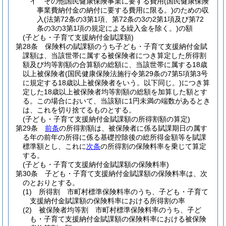
イ
その他国民健康保険事業に要する費用
(国民健康保険
事業費納付金の納付に要する費用に限る。)
のための収
入
(法第72条の3第1項、第72条の3の2第1項及び第72
条の3の3第1項の規定による繰入金を除く。)
の額
(子ども・子育て支援納付金賦課額)
第28条
保険料の賦課額のうち子ども・子育て支援納付金賦
課額は、当該世帯に属する被保険者につき算定した所得割
額及び均等割額の合算額の総額に、当該世帯に属する18歳
以上被保険者
(国民健康保険法施行令第29条の7第5項第3号
に規定する18歳以上被保険者をいう。以下同じ。)
につき算
定した18歳以上被保険者均等割額の総額を加算した額とす
る。
この場合において、当該額に1円未満の端数があるとき
は、これを切り捨てるものとする。
(子ども・子育て支援納付金賦課額の所得割額の算定)
第29条
前条
の所得割額は、被保険者に係る賦課期日の属す
る年の前年の所得に係る基礎控除後の総所得金額等を賦課
標準額とし、これに
次条
の所得割の保険料率を乗じて算定
する。
(子ども・子育て支援納付金賦課額の保険料率)
第30条
子ども・子育て支援納付金賦課額の保険料率は、次
のとおりとする。
(1)
所得割 市町村標準保険料率のうち、子ども・子育て
支援納付金賦課額の保険料率における所得割の率
(2)
被保険者均等割 市町村標準保険料率のうち、子ど
も・子育て支援納付金賦課額の保険料率における被保険