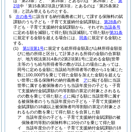
は「第23条」と、「第16条」とあるのは「第26条」と、
第
2項
中「第15条第2項及び第3項」とあるのは「第25条第2
項」と読み替えるものとする。
5
次の各号
に該当する納付義務者に対して課する保険料の賦
課額のうち子ども・子育て支援納付金賦課額は、
第28条
の
子ども・子育て支援納付金賦課額から、それぞれ
当該各号
に定める額を減額して得た額
(当該減額して得た額が
第31条
に規定する金額を超える場合には、
同条
に規定する金額)
と
する。
(1)
第1項第1号
に規定する総所得金額及び山林所得金額並
びに他の所得と区分して計算される所得の金額の合算額
が、地方税法第314条の2第2項第1号に定める金額
(世帯
主等のうち給与所得者等の数が2以上の場合にあっては、
同号に定める金額に当該給与所得者等の数から1を減じた
数に100,000円を乗じて得た金額を加えた金額)
を超えな
い世帯に係る保険料の納付義務者
ア
に掲げる額に当該
世帯に属する被保険者のうち当該年度分の子ども・子育
て支援納付金賦課額の均等割額の算定の対象とされるも
のの数を乗じて得た額と
イ
に掲げる額に当該世帯に属す
る被保険者のうち当該年度分の子ども・子育て支援納付
金賦課額の18歳以上被保険者均等割額の算定の対象とさ
れるものの数を乗じて得た額とを合算した額
ア
当該年度分の子ども・子育て支援納付金賦課額の被
保険者均等割の保険料率に10分の7を乗じて得た額
イ
当該年度分の子ども・子育て支援納付金賦課額の18