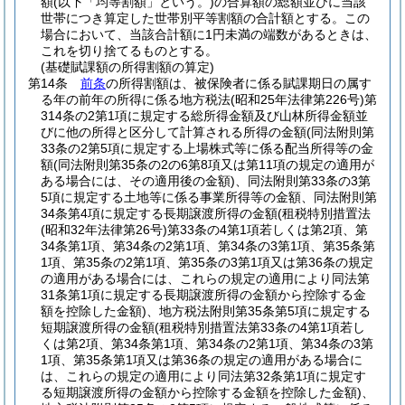
額
(以下「均等割額」という。)
の合算額の総額並びに当該
世帯につき算定した世帯別平等割額の合計額とする。
この
場合において、当該合計額に1円未満の端数があるときは、
これを切り捨てるものとする。
(基礎賦課額の所得割額の算定)
第14条
前条
の所得割額は、被保険者に係る賦課期日の属す
る年の前年の所得に係る地方税法
(昭和25年法律第226号)
第
314条の2第1項に規定する総所得金額及び山林所得金額並
びに他の所得と区分して計算される所得の金額
(同法附則第
33条の2第5項に規定する上場株式等に係る配当所得等の金
額
(同法附則第35条の2の6第8項又は第11項の規定の適用が
ある場合には、その適用後の金額)
、同法附則第33条の3第
5項に規定する土地等に係る事業所得等の金額、同法附則第
34条第4項に規定する長期譲渡所得の金額
(租税特別措置法
(昭和32年法律第26号)
第33条の4第1項若しくは第2項、第
34条第1項、第34条の2第1項、第34条の3第1項、第35条第
1項、第35条の2第1項、第35条の3第1項又は第36条の規定
の適用がある場合には、これらの規定の適用により同法第
31条第1項に規定する長期譲渡所得の金額から控除する金
額を控除した金額)
、地方税法附則第35条第5項に規定する
短期譲渡所得の金額
(租税特別措置法第33条の4第1項若し
くは第2項、第34条第1項、第34条の2第1項、第34条の3第
1項、第35条第1項又は第36条の規定の適用がある場合に
は、これらの規定の適用により同法第32条第1項に規定す
る短期譲渡所得の金額から控除する金額を控除した金額)
、