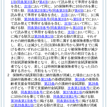
1項
(
同条第3項
及び
第4項
において読み替えて準用する場合
を含む。
次項
において同じ。)
の保険料率に10分の5を乗じ
て得た額、
同条第2項第1号
(
同条第3項
及び
第4項
において
読み替えて準用する場合を含む。
次項
において同じ。)
に掲
げる額、
第38条第1項各号
(
同条第3項
から
第5項
までにおい
て読み替えて準用する場合を含む。
次項
において同じ。)
に
掲げる額、
同条第6項各号
(
同条第8項
から
第10項
までにお
いて読み替えて準用する場合を含む。
次項
において同じ。)
に掲げる額又は
第39条第1項
に定める額の算定は、それぞ
れその納付義務が発生し、1世帯に属する被保険者数が増加
し、若しくは減少した日
(法第6条第1号から第8号までに掲
げる者のいずれかに該当したことにより被保険者数が減少
した場合においては、その減少した日が月の初日であると
きに限り、その前日)
又は1世帯に属する被保険者が介護納
付金賦課被保険者となり、若しくは介護納付金賦課被保険
者でなくなり、若しくは特例対象被保険者等となった日の
属する月から、月割をもって行う。
2
保険料の賦課期日後に納付義務が消滅した場合における当
該納付義務者に係る
第13条
の基礎賦課額、
第18条
の後期高
齢者支援金等賦課額、
第23条
の介護納付金賦課額、
第28条
の子ども・子育て支援納付金賦課額、
次条第1項各号
に定め
る額、
同条第5項各号
に定める額、
第37条第1項
の保険料率
に10分の5を乗じて得た額、
同条第2項第1号
に掲げる額、
第38条第1項各号
に掲げる額、
同条第6項各号
に掲げる額又
は
第39条第1項
に定める額の算定は、その納付義務が消滅