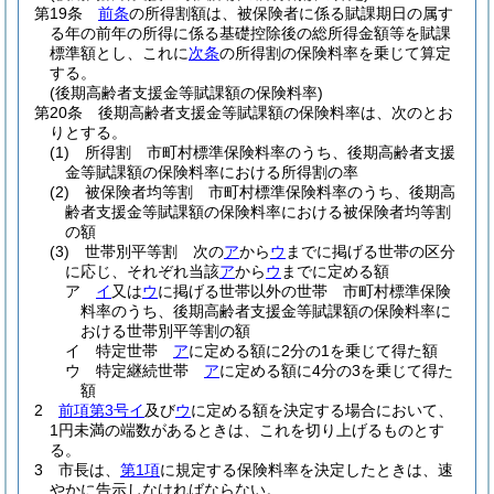
第19条
前条
の所得割額は、被保険者に係る賦課期日の属す
る年の前年の所得に係る基礎控除後の総所得金額等を賦課
標準額とし、これに
次条
の所得割の保険料率を乗じて算定
する。
(後期高齢者支援金等賦課額の保険料率)
第20条
後期高齢者支援金等賦課額の保険料率は、次のとお
りとする。
(1)
所得割 市町村標準保険料率のうち、後期高齢者支援
金等賦課額の保険料率における所得割の率
(2)
被保険者均等割 市町村標準保険料率のうち、後期高
齢者支援金等賦課額の保険料率における被保険者均等割
の額
(3)
世帯別平等割 次の
ア
から
ウ
までに掲げる世帯の区分
に応じ、それぞれ当該
ア
から
ウ
までに定める額
ア
イ
又は
ウ
に掲げる世帯以外の世帯 市町村標準保険
料率のうち、後期高齢者支援金等賦課額の保険料率に
おける世帯別平等割の額
イ
特定世帯
ア
に定める額に2分の1を乗じて得た額
ウ
特定継続世帯
ア
に定める額に4分の3を乗じて得た
額
2
前項第3号イ
及び
ウ
に定める額を決定する場合において、
1円未満の端数があるときは、これを切り上げるものとす
る。
3
市長は、
第1項
に規定する保険料率を決定したときは、速
やかに告示しなければならない。