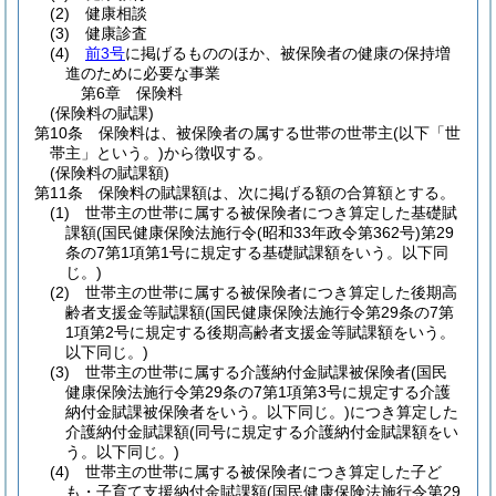
(2)
健康相談
(3)
健康診査
(4)
前3号
に掲げるもののほか、被保険者の健康の保持増
進のために必要な事業
第6章
保険料
(保険料の賦課)
第10条
保険料は、被保険者の属する世帯の世帯主
(以下「世
帯主」という。)
から徴収する。
(保険料の賦課額)
第11条
保険料の賦課額は、次に掲げる額の合算額とする。
(1)
世帯主の世帯に属する被保険者につき算定した基礎賦
課額
(国民健康保険法施行令
(昭和33年政令第362号)
第29
条の7第1項第1号に規定する基礎賦課額をいう。以下同
じ。)
(2)
世帯主の世帯に属する被保険者につき算定した後期高
齢者支援金等賦課額
(国民健康保険法施行令第29条の7第
1項第2号に規定する後期高齢者支援金等賦課額をいう。
以下同じ。)
(3)
世帯主の世帯に属する介護納付金賦課被保険者
(国民
健康保険法施行令第29条の7第1項第3号に規定する介護
納付金賦課被保険者をいう。以下同じ。)
につき算定した
介護納付金賦課額
(同号に規定する介護納付金賦課額をい
う。以下同じ。)
(4)
世帯主の世帯に属する被保険者につき算定した子ど
も・子育て支援納付金賦課額
(国民健康保険法施行令第29