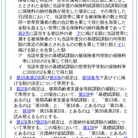
険者の数と特定同一世帯所属者の数の合計数に乗じるこ
ととされた金額に当該年度の保険料賦課期日
(賦課期日後
に保険料の納付義務が発生した場合には、その発生した
日)
現在において、当該世帯に属する被保険者の数と特定
同一世帯所属者の数の合計数を乗じて得た額を加算した
金額を超えない世帯に係る保険料の納付義務者であって
前2号
に該当する者以外の者
ア
に掲げる額に当該世帯に
属する被保険者のうち当該年度分の基礎賦課額の均等割
額の算定の対象とされるものの数を乗じて得た額と
イ
に
掲げる額とを合算した額
ア
当該年度分の基礎賦課額の被保険者均等割の保険料
率に10分の2を乗じて得た額
イ
当該年度分の基礎賦課額の世帯別平等割の保険料率
に10分の2を乗じて得た額
2
第15条第2項
及び
第3項
の規定は、
前項各号
ア及びイに掲
げる額の決定について準用する。
3
前2項
の規定は、後期高齢者支援金等賦課額の減額につい
て準用する。
この場合において、
第1項
中「基礎賦課額」と
あるのは「後期高齢者支援金等賦課額」と、「第13条」と
あるのは「第18条」と、「第16条」とあるのは「第21条」
と、
前項
中「第15条第2項」とあるのは「第20条第2項」と
読み替えるものとする。
4
第1項
及び
第2項
の規定は、介護納付金賦課額の減額につ
いて準用する。
この場合において、
第1項
中「基礎賦課額」
とあるのは「介護納付金賦課額」と、「第13条」とあるの