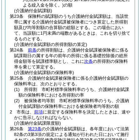
よる繰入金を除く。)
の額
(介護納付金賦課額)
第23条
保険料の賦課額のうち介護納付金賦課額は、当該世
帯に属する介護納付金賦課被保険者につき算定した所得割
額及び均等割額の合算額の総額とする。
この場合におい
て、当該額に1円未満の端数があるときは、これを切り捨て
るものとする。
(介護納付金賦課額の所得割額の算定)
第24条
前条
の所得割額は、介護納付金賦課被保険者に係る
賦課期日の属する年の前年の所得に係る基礎控除後の総所
得金額等を賦課標準額とし、これに
次条
の所得割の保険料
率を乗じて算定する。
(介護納付金賦課額の保険料率)
第25条
介護納付金賦課被保険者に係る介護納付金賦課額の
保険料率は、次のとおりとする。
(1)
所得割 市町村標準保険料率のうち、介護納付金賦課
額の保険料率における所得割の率
(2)
被保険者均等割 市町村標準保険料率のうち、介護納
付金賦課額の保険料率における被保険者均等割の額
2
市長は、
前項
に規定する保険料率を決定したときは、速や
かに告示しなければならない。
(介護納付金賦課限度額)
第26条
第23条
の介護納付金賦課額は、各年度において法第
82条の3第3項の規定による通知が行われた日において施行