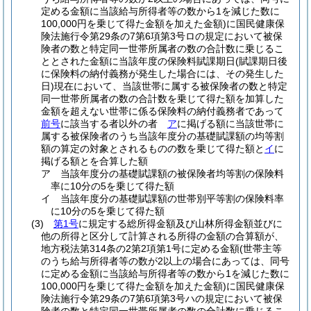
定める金額に当該給与所得者等の数から1を減じた数に
100,000円を乗じて得た金額を加えた金額)
に国民健康保
険法施行令第29条の7第6項第3号ロの規定において被保
険者の数と特定同一世帯所属者の数の合計数に乗じるこ
ととされた金額に当該年度の保険料賦課期日
(賦課期日後
に保険料の納付義務が発生した場合には、その発生した
日)
現在において、当該世帯に属する被保険者の数と特定
同一世帯所属者の数の合計数を乗じて得た額を加算した
金額を超えない世帯に係る保険料の納付義務者であって
前号
に該当する者以外の者
ア
に掲げる額に当該世帯に
属する被保険者のうち当該年度分の基礎賦課額の均等割
額の算定の対象とされるものの数を乗じて得た額と
イ
に
掲げる額とを合算した額
ア
当該年度分の基礎賦課額の被保険者均等割の保険料
率に10分の5を乗じて得た額
イ
当該年度分の基礎賦課額の世帯別平等割の保険料率
に10分の5を乗じて得た額
(3)
第1号
に規定する総所得金額及び山林所得金額並びに
他の所得と区分して計算される所得の金額の合算額が、
地方税法第314条の2第2項第1号に定める金額
(世帯主等
のうち給与所得者等の数が2以上の場合にあっては、同号
に定める金額に当該給与所得者等の数から1を減じた数に
100,000円を乗じて得た金額を加えた金額)
に国民健康保
険法施行令第29条の7第6項第3号ハの規定において被保