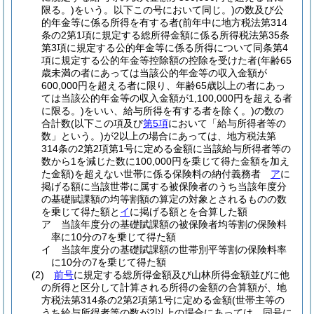
限る。)
をいう。以下この号において同じ。)
の数及び公
的年金等に係る所得を有する者
(前年中に地方税法第314
条の2第1項に規定する総所得金額に係る所得税法第35条
第3項に規定する公的年金等に係る所得について同条第4
項に規定する公的年金等控除額の控除を受けた者
(年齢65
歳未満の者にあっては当該公的年金等の収入金額が
600,000円を超える者に限り、年齢65歳以上の者にあっ
ては当該公的年金等の収入金額が1,100,000円を超える者
に限る。)
をいい、給与所得を有する者を除く。)
の数の
合計数
(以下この項及び
第5項
において「給与所得者等の
数」という。)
が2以上の場合にあっては、地方税法第
314条の2第2項第1号に定める金額に当該給与所得者等の
数から1を減じた数に100,000円を乗じて得た金額を加え
た金額)
を超えない世帯に係る保険料の納付義務者
ア
に
掲げる額に当該世帯に属する被保険者のうち当該年度分
の基礎賦課額の均等割額の算定の対象とされるものの数
を乗じて得た額と
イ
に掲げる額とを合算した額
ア
当該年度分の基礎賦課額の被保険者均等割の保険料
率に10分の7を乗じて得た額
イ
当該年度分の基礎賦課額の世帯別平等割の保険料率
に10分の7を乗じて得た額
(2)
前号
に規定する総所得金額及び山林所得金額並びに他
の所得と区分して計算される所得の金額の合算額が、地
方税法第314条の2第2項第1号に定める金額
(世帯主等の
うち給与所得者等の数が2以上の場合にあっては、同号に