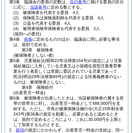
第3条
協議会の委員の定数は、
次の各号
に掲げる委員の区分
に応じ、
当該各号
に定める数とする。
(1)
被保険者を代表する委員 4人
(2)
保険医又は保険薬剤師を代表する委員 4人
(3)
公益を代表する委員 4人
(4)
被用者保険等保険者を代表する委員 2人
(規則への委任)
第4条
前条
に定めるもののほか、協議会に関し必要な事項
は、規則で定める。
第3章
被保険者
(被保険者としない者)
第5条
児童福祉法
(昭和22年法律第164号)
の規定により児童
福祉施設に入所している児童又は小規模住居型児童養育事
業を行う者若しくは里親に委託されている児童であって、
民法
(明治29年法律第89号)
の規定による扶養義務者のない
ものは、被保険者としない。
第4章
保険給付
(出産育児一時金)
第6条
被保険者が出産したときは、当該被保険者の属する世
帯の世帯主に対し、出産育児一時金として488,000円を支
給する。
ただし、市長が健康保険法施行令
(大正15年勅令第
243号)
第36条の規定を勘案し、必要があると認めるとき
は、規則で定めるところにより、これに30,000円を上限と
して加算するものとする。
2
前項
の規定にかかわらず、出産育児一時金の支給は、同一