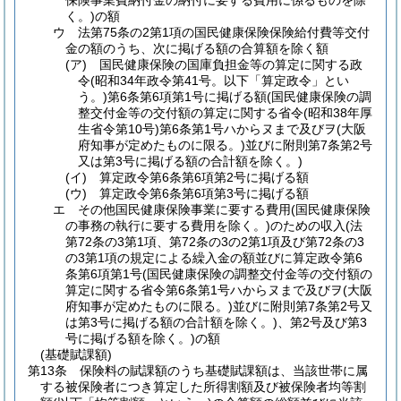
保険事業費納付金の納付に要する費用に係るものを除
く。)
の額
ウ
法第75条の2第1項の国民健康保険保険給付費等交付
金の額のうち、次に掲げる額の合算額を除く額
(ア)
国民健康保険の国庫負担金等の算定に関する政
令
(昭和34年政令第41号。以下「算定政令」とい
う。)
第6条第6項第1号に掲げる額
(国民健康保険の調
整交付金等の交付額の算定に関する省令
(昭和38年厚
生省令第10号)
第6条第1号ハからヌまで及びヲ
(大阪
府知事が定めたものに限る。)
並びに附則第7条第2号
又は第3号に掲げる額の合計額を除く。)
(イ)
算定政令第6条第6項第2号に掲げる額
(ウ)
算定政令第6条第6項第3号に掲げる額
エ
その他国民健康保険事業に要する費用
(国民健康保険
の事務の執行に要する費用を除く。)
のための収入
(法
第72条の3第1項、第72条の3の2第1項及び第72条の3
の3第1項の規定による繰入金の額並びに算定政令第6
条第6項第1号
(国民健康保険の調整交付金等の交付額の
算定に関する省令第6条第1号ハからヌまで及びヲ
(大阪
府知事が定めたものに限る。)
並びに附則第7条第2号又
は第3号に掲げる額の合計額を除く。)
、第2号及び第3
号に掲げる額を除く。)
の額
(基礎賦課額)
第13条
保険料の賦課額のうち基礎賦課額は、当該世帯に属
する被保険者につき算定した所得割額及び被保険者均等割