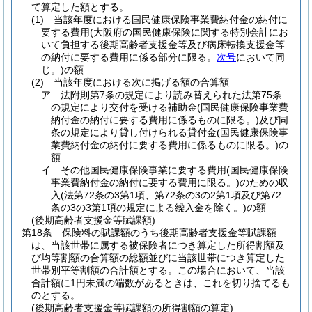
て算定した額とする。
(1)
当該年度における国民健康保険事業費納付金の納付に
要する費用
(大阪府の国民健康保険に関する特別会計にお
いて負担する後期高齢者支援金等及び病床転換支援金等
の納付に要する費用に係る部分に限る。
次号
において同
じ。)
の額
(2)
当該年度における次に掲げる額の合算額
ア
法附則第7条の規定により読み替えられた法第75条
の規定により交付を受ける補助金
(国民健康保険事業費
納付金の納付に要する費用に係るものに限る。)
及び同
条の規定により貸し付けられる貸付金
(国民健康保険事
業費納付金の納付に要する費用に係るものに限る。)
の
額
イ
その他国民健康保険事業に要する費用
(国民健康保険
事業費納付金の納付に要する費用に限る。)
のための収
入
(法第72条の3第1項、第72条の3の2第1項及び第72
条の3の3第1項の規定による繰入金を除く。)
の額
(後期高齢者支援金等賦課額)
第18条
保険料の賦課額のうち後期高齢者支援金等賦課額
は、当該世帯に属する被保険者につき算定した所得割額及
び均等割額の合算額の総額並びに当該世帯につき算定した
世帯別平等割額の合計額とする。
この場合において、当該
合計額に1円未満の端数があるときは、これを切り捨てるも
のとする。
(後期高齢者支援金等賦課額の所得割額の算定)