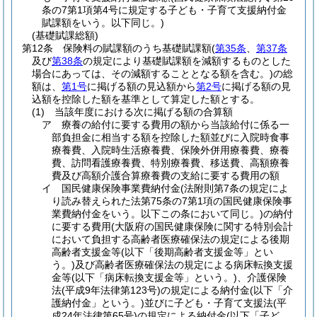
条の7第1項第4号に規定する子ども・子育て支援納付金
賦課額をいう。以下同じ。)
(基礎賦課総額)
第12条
保険料の賦課額のうち基礎賦課額
(
第35条
、
第37条
及び
第38条
の規定により基礎賦課額を減額するものとした
場合にあっては、その減額することとなる額を含む。)
の総
額は、
第1号
に掲げる額の見込額から
第2号
に掲げる額の見
込額を控除した額を基準として算定した額とする。
(1)
当該年度における次に掲げる額の合算額
ア
療養の給付に要する費用の額から当該給付に係る一
部負担金に相当する額を控除した額並びに入院時食事
療養費、入院時生活療養費、保険外併用療養費、療養
費、訪問看護療養費、特別療養費、移送費、高額療養
費及び高額介護合算療養費の支給に要する費用の額
イ
国民健康保険事業費納付金
(法附則第7条の規定によ
り読み替えられた法第75条の7第1項の国民健康保険事
業費納付金をいう。以下この条において同じ。)
の納付
に要する費用
(大阪府の国民健康保険に関する特別会計
において負担する高齢者医療確保法の規定による後期
高齢者支援金等
(以下「後期高齢者支援金等」とい
う。)
及び高齢者医療確保法の規定による病床転換支援
金等
(以下「病床転換支援金等」という。)
、介護保険
法
(平成9年法律第123号)
の規定による納付金
(以下「介
護納付金」という。)
並びに子ども・子育て支援法
(平
成24年法律第65号)
の規定による納付金
(以下「子ど