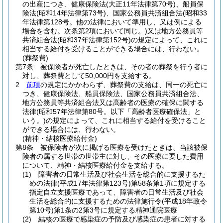
の出産につき、健康保険法
(大正11年法律第70号)
、船員保
険法
(昭和14年法律第73号)
、国家公務員共済組合法
(昭和33
年法律第128号。他の法律において準用し、又は例による
場合を含む。次条第2項において同じ。)
又は地方公務員等
共済組合法
(昭和37年法律第152号)
の規定によって、これに
相当する給付を受けることができる場合には、行わない。
(葬祭費)
第7条
被保険者が死亡したときは、その者の葬祭を行う者に
対し、葬祭費として50,000円を支給する。
2
前項
の規定にかかわらず、葬祭費の支給は、同一の死亡に
つき、健康保険法、船員保険法、国家公務員共済組合法、
地方公務員等共済組合法又は高齢者の医療の確保に関する
法律
(昭和57年法律第80号。以下「高齢者医療確保法」と
いう。)
の規定によって、これに相当する給付を受けること
ができる場合には、行わない。
(精神・結核医療給付金)
第8条
被保険者が次に掲げる医療を受けたときは、当該被保
険者の属する世帯の世帯主に対し、その医療に要した費用
について、精神・結核医療給付金を支給する。
(1)
障害者の日常生活及び社会生活を総合的に支援するた
めの法律
(平成17年法律第123号)
第58条第1項に規定する
指定自立支援医療であって、障害者の日常生活及び社会
生活を総合的に支援するための法律施行令
(平成18年政令
第10号)
第1条の2第3号に規定する精神通院医療
(2)
結核の医療で感染症の予防及び感染症の患者に対する