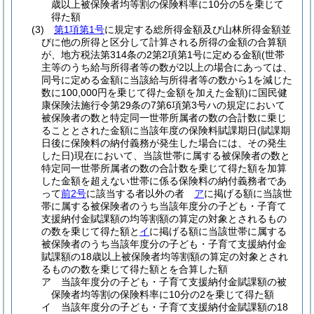
歳以上被保険者均等割の保険料率に10分の5を乗じて
得た額
(3)
第1項第1号
に規定する総所得金額及び山林所得金額並
びに他の所得と区分して計算される所得の金額の合算額
が、地方税法第314条の2第2項第1号に定める金額
(世帯
主等のうち給与所得者等の数が2以上の場合にあっては、
同号に定める金額に当該給与所得者等の数から1を減じた
数に100,000円を乗じて得た金額を加えた金額)
に国民健
康保険法施行令第29条の7第6項第3号ハの規定において
被保険者の数と特定同一世帯所属者の数の合計数に乗じ
ることとされた金額に当該年度の保険料賦課期日
(賦課期
日後に保険料の納付義務が発生した場合には、その発生
した日)
現在において、当該世帯に属する被保険者の数と
特定同一世帯所属者の数の合計数を乗じて得た額を加算
した金額を超えない世帯に係る保険料の納付義務者であ
って
前2号
に該当する者以外の者
ア
に掲げる額に当該世
帯に属する被保険者のうち当該年度分の子ども・子育て
支援納付金賦課額の均等割額の算定の対象とされるもの
の数を乗じて得た額と
イ
に掲げる額に当該世帯に属する
被保険者のうち当該年度分の子ども・子育て支援納付金
賦課額の18歳以上被保険者均等割額の算定の対象とされ
るものの数を乗じて得た額とを合算した額
ア
当該年度分の子ども・子育て支援納付金賦課額の被
保険者均等割の保険料率に10分の2を乗じて得た額
イ
当該年度分の子ども・子育て支援納付金賦課額の18