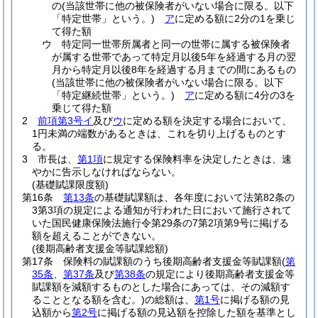
の
(当該世帯に他の被保険者がいない場合に限る。以下
「特定世帯」という。)
ア
に定める額に2分の1を乗じ
て得た額
ウ
特定同一世帯所属者と同一の世帯に属する被保険者
が属する世帯であって特定月以後5年を経過する月の翌
月から特定月以後8年を経過する月までの間にあるもの
(当該世帯に他の被保険者がいない場合に限る。以下
「特定継続世帯」という。)
ア
に定める額に4分の3を
乗じて得た額
2
前項第3号イ
及び
ウ
に定める額を決定する場合において、
1円未満の端数があるときは、これを切り上げるものとす
る。
3
市長は、
第1項
に規定する保険料率を決定したときは、速
やかに告示しなければならない。
(基礎賦課限度額)
第16条
第13条
の基礎賦課額は、各年度において法第82条の
3第3項の規定による通知が行われた日において施行されて
いた国民健康保険法施行令第29条の7第2項第9号に掲げる
額を超えることができない。
(後期高齢者支援金等賦課総額)
第17条
保険料の賦課額のうち後期高齢者支援金等賦課額
(
第
35条
、
第37条
及び
第38条
の規定により後期高齢者支援金等
賦課額を減額するものとした場合にあっては、その減額す
ることとなる額を含む。)
の総額は、
第1号
に掲げる額の見
込額から
第2号
に掲げる額の見込額を控除した額を基準とし