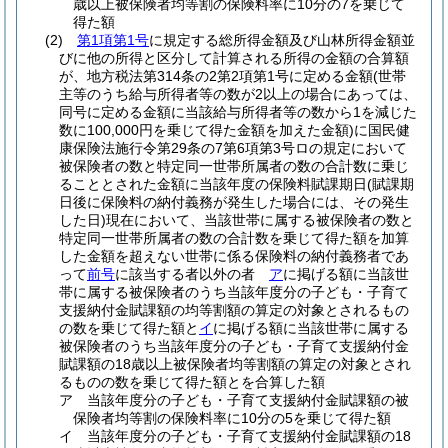
歳以上被保険者均等割の保険料率に10分の7を乗じて
得た額
(2)
第1項第1号
に規定する総所得金額及び山林所得金額並
びに他の所得と区分して計算される所得の金額の合算額
が、地方税法第314条の2第2項第1号に定める金額
(世帯
主等のうち給与所得者等の数が2以上の場合にあっては、
同号に定める金額に当該給与所得者等の数から1を減じた
数に100,000円を乗じて得た金額を加えた金額)
に国民健
康保険法施行令第29条の7第6項第3号ロの規定において
被保険者の数と特定同一世帯所属者の数の合計数に乗じ
ることとされた金額に当該年度の保険料賦課期日
(賦課期
日後に保険料の納付義務が発生した場合には、その発生
した日)
現在において、当該世帯に属する被保険者の数と
特定同一世帯所属者の数の合計数を乗じて得た額を加算
した金額を超えない世帯に係る保険料の納付義務者であ
って
前号
に該当する者以外の者
ア
に掲げる額に当該世
帯に属する被保険者のうち当該年度分の子ども・子育て
支援納付金賦課額の均等割額の算定の対象とされるもの
の数を乗じて得た額と
イ
に掲げる額に当該世帯に属する
被保険者のうち当該年度分の子ども・子育て支援納付金
賦課額の18歳以上被保険者均等割額の算定の対象とされ
るものの数を乗じて得た額とを合算した額
ア
当該年度分の子ども・子育て支援納付金賦課額の被
保険者均等割の保険料率に10分の5を乗じて得た額
イ
当該年度分の子ども・子育て支援納付金賦課額の18