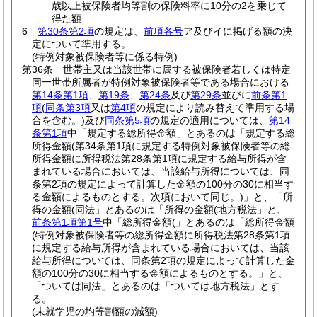
歳以上被保険者均等割の保険料率に10分の2を乗じて
得た額
6
第30条第2項
の規定は、
前項各号
ア及びイに掲げる額の決
定について準用する。
(特例対象被保険者等に係る特例)
第36条
世帯主又は当該世帯に属する被保険者若しくは特定
同一世帯所属者が特例対象被保険者等である場合における
第14条第1項
、
第19条
、
第24条
及び
第29条
並びに
前条第1
項
(
同条第3項
又は
第4項
の規定により読み替えて準用する場
合を含む。)
及び
同条第5項
の規定の適用については、
第14
条第1項
中「規定する総所得金額」とあるのは「規定する総
所得金額
(第34条第1項に規定する特例対象被保険者等の総
所得金額に所得税法第28条第1項に規定する給与所得が含
まれている場合においては、当該給与所得については、同
条第2項の規定によって計算した金額の100分の30に相当す
る金額によるものとする。次項において同じ。)
」と、「所
得の金額(同法」とあるのは「所得の金額(地方税法」と、
前条第1項第1号
中「総所得金額(」とあるのは「総所得金額
(特例対象被保険者等の総所得金額に所得税法第28条第1項
に規定する給与所得が含まれている場合においては、当該
給与所得については、同条第2項の規定によって計算した金
額の100分の30に相当する金額によるものとする。」と、
「ついては同法」とあるのは「ついては地方税法」とす
る。
(未就学児の均等割額の減額)