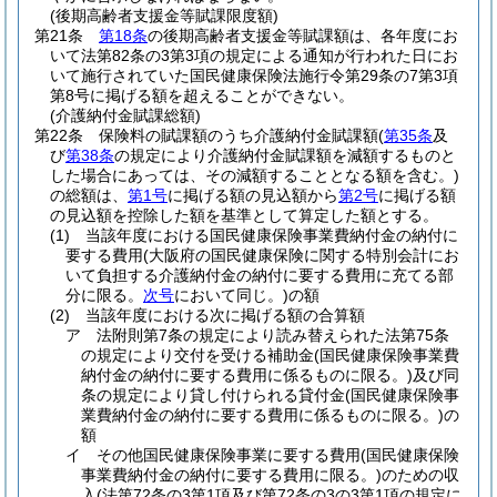
(後期高齢者支援金等賦課限度額)
第21条
第18条
の後期高齢者支援金等賦課額は、各年度にお
いて法第82条の3第3項の規定による通知が行われた日にお
いて施行されていた国民健康保険法施行令第29条の7第3項
第8号に掲げる額を超えることができない。
(介護納付金賦課総額)
第22条
保険料の賦課額のうち介護納付金賦課額
(
第35条
及
び
第38条
の規定により介護納付金賦課額を減額するものと
した場合にあっては、その減額することとなる額を含む。)
の総額は、
第1号
に掲げる額の見込額から
第2号
に掲げる額
の見込額を控除した額を基準として算定した額とする。
(1)
当該年度における国民健康保険事業費納付金の納付に
要する費用
(大阪府の国民健康保険に関する特別会計にお
いて負担する介護納付金の納付に要する費用に充てる部
分に限る。
次号
において同じ。)
の額
(2)
当該年度における次に掲げる額の合算額
ア
法附則第7条の規定により読み替えられた法第75条
の規定により交付を受ける補助金
(国民健康保険事業費
納付金の納付に要する費用に係るものに限る。)
及び同
条の規定により貸し付けられる貸付金
(国民健康保険事
業費納付金の納付に要する費用に係るものに限る。)
の
額
イ
その他国民健康保険事業に要する費用
(国民健康保険
事業費納付金の納付に要する費用に限る。)
のための収
入
(法第72条の3第1項及び第72条の3の3第1項の規定に