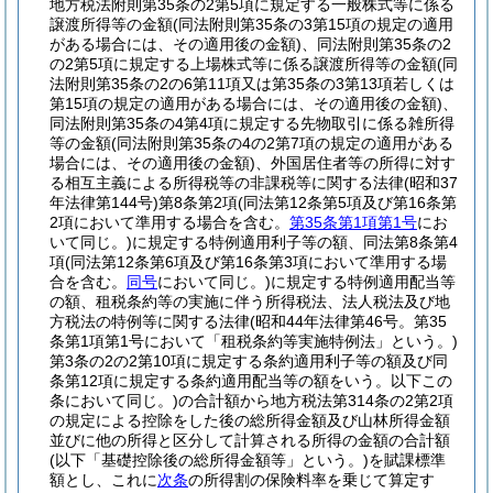
地方税法附則第35条の2第5項に規定する一般株式等に係る
譲渡所得等の金額
(同法附則第35条の3第15項の規定の適用
がある場合には、その適用後の金額)
、同法附則第35条の2
の2第5項に規定する上場株式等に係る譲渡所得等の金額
(同
法附則第35条の2の6第11項又は第35条の3第13項若しくは
第15項の規定の適用がある場合には、その適用後の金額)
、
同法附則第35条の4第4項に規定する先物取引に係る雑所得
等の金額
(同法附則第35条の4の2第7項の規定の適用がある
場合には、その適用後の金額)
、外国居住者等の所得に対す
る相互主義による所得税等の非課税等に関する法律
(昭和37
年法律第144号)
第8条第2項
(同法第12条第5項及び第16条第
2項において準用する場合を含む。
第35条第1項第1号
にお
いて同じ。)
に規定する特例適用利子等の額、同法第8条第4
項
(同法第12条第6項及び第16条第3項において準用する場
合を含む。
同号
において同じ。)
に規定する特例適用配当等
の額、租税条約等の実施に伴う所得税法、法人税法及び地
方税法の特例等に関する法律
(昭和44年法律第46号。第35
条第1項第1号において「租税条約等実施特例法」という。)
第3条の2の2第10項に規定する条約適用利子等の額及び同
条第12項に規定する条約適用配当等の額をいう。以下この
条において同じ。)
の合計額から地方税法第314条の2第2項
の規定による控除をした後の総所得金額及び山林所得金額
並びに他の所得と区分して計算される所得の金額の合計額
(以下「基礎控除後の総所得金額等」という。)
を賦課標準
額とし、これに
次条
の所得割の保険料率を乗じて算定す