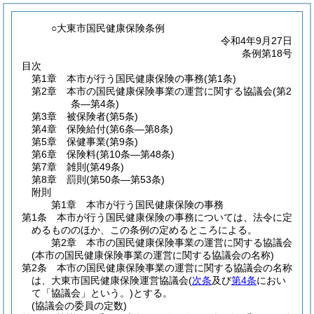
○大東市国民健康保険条例
令和4年9月27日
条例第18号
目次
第1章
本市が行う国民健康保険の事務
(第1条)
第2章
本市の国民健康保険事業の運営に関する協議会
(第2
条―第4条)
第3章
被保険者
(第5条)
第4章
保険給付
(第6条―第8条)
第5章
保健事業
(第9条)
第6章
保険料
(第10条―第48条)
第7章
雑則
(第49条)
第8章
罰則
(第50条―第53条)
附則
第1章
本市が行う国民健康保険の事務
第1条
本市が行う国民健康保険の事務については、法令に定
めるもののほか、この条例の定めるところによる。
第2章
本市の国民健康保険事業の運営に関する協議会
(本市の国民健康保険事業の運営に関する協議会の名称)
第2条
本市の国民健康保険事業の運営に関する協議会の名称
は、大東市国民健康保険運営協議会
(
次条
及び
第4条
におい
て「協議会」という。)
とする。
(協議会の委員の定数)