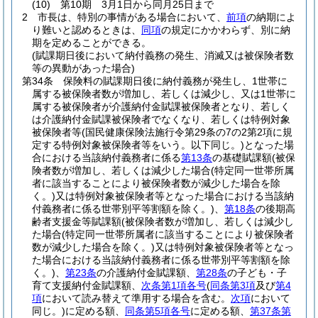
(10)
第10期 3月1日から同月25日まで
2
市長は、特別の事情がある場合において、
前項
の納期によ
り難いと認めるときは、
同項
の規定にかかわらず、別に納
期を定めることができる。
(賦課期日後において納付義務の発生、消滅又は被保険者数
等の異動があった場合)
第34条
保険料の賦課期日後に納付義務が発生し、1世帯に
属する被保険者数が増加し、若しくは減少し、又は1世帯に
属する被保険者が介護納付金賦課被保険者となり、若しく
は介護納付金賦課被保険者でなくなり、若しくは特例対象
被保険者等
(国民健康保険法施行令第29条の7の2第2項に規
定する特例対象被保険者等をいう。以下同じ。)
となった場
合における当該納付義務者に係る
第13条
の基礎賦課額
(被保
険者数が増加し、若しくは減少した場合
(特定同一世帯所属
者に該当することにより被保険者数が減少した場合を除
く。)
又は特例対象被保険者等となった場合における当該納
付義務者に係る世帯別平等割額を除く。)
、
第18条
の後期高
齢者支援金等賦課額
(被保険者数が増加し、若しくは減少し
た場合
(特定同一世帯所属者に該当することにより被保険者
数が減少した場合を除く。)
又は特例対象被保険者等となっ
た場合における当該納付義務者に係る世帯別平等割額を除
く。)
、
第23条
の介護納付金賦課額、
第28条
の子ども・子
育て支援納付金賦課額、
次条第1項各号
(
同条第3項
及び
第4
項
において読み替えて準用する場合を含む。
次項
において
同じ。)
に定める額、
同条第5項各号
に定める額、
第37条第