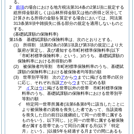
る。
2
前項
の場合における地方税法第314条の2第1項に規定する
総所得金額若しくは山林所得金額又は他の所得と区分して
計算される所得の金額を算定する場合においては、同法第
313条第9項中雑損失に係る部分の規定を適用しないものと
する。
(基礎賦課額の保険料率)
第15条
基礎賦課額の保険料率は、次のとおりとする。
(1)
所得割 法第82条の3第1項及び第3項の規定により大
阪府が算定し、及び通知する市町村標準保険料率
(以下
「市町村標準保険料率」という。)
のうち、基礎賦課額の
保険料率における所得割の率
(2)
被保険者均等割 市町村標準保険料率のうち、基礎賦
課額の保険料率における被保険者均等割の額
(3)
世帯別平等割 次の
ア
から
ウ
までに掲げる世帯の区分
に応じ、それぞれ当該
ア
から
ウ
までに定める額
ア
イ
又は
ウ
に掲げる世帯以外の世帯 市町村標準保険
料率のうち、基礎賦課額の保険料率における世帯別平
等割の額
イ
特定同一世帯所属者
(法第6条第8号に該当したことに
より被保険者の資格を喪失した者であって、当該資格
を喪失した日の前日以後継続して同一の世帯に属する
ものをいう。以下同じ。)
と同一の世帯に属する被保険
者が属する世帯であって同日の属する月
(以下「特定
月」という。)
以後5年を経過する月までの間にあるも