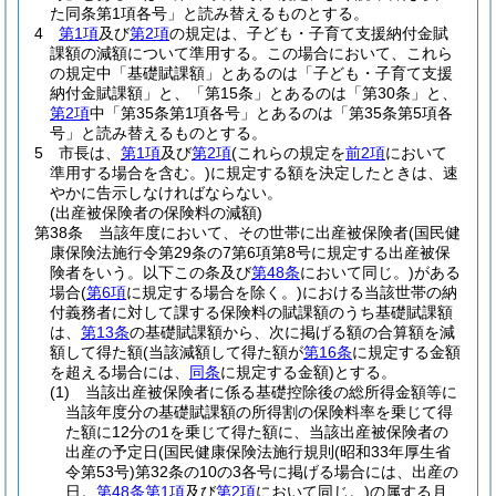
た同条第1項各号」と読み替えるものとする。
4
第1項
及び
第2項
の規定は、子ども・子育て支援納付金賦
課額の減額について準用する。
この場合において、これら
の規定中「基礎賦課額」とあるのは「子ども・子育て支援
納付金賦課額」と、「第15条」とあるのは「第30条」と、
第2項
中「第35条第1項各号」とあるのは「第35条第5項各
号」と読み替えるものとする。
5
市長は、
第1項
及び
第2項
(これらの規定を
前2項
において
準用する場合を含む。)
に規定する額を決定したときは、速
やかに告示しなければならない。
(出産被保険者の保険料の減額)
第38条
当該年度において、その世帯に出産被保険者
(国民健
康保険法施行令第29条の7第6項第8号に規定する出産被保
険者をいう。以下この条及び
第48条
において同じ。)
がある
場合
(
第6項
に規定する場合を除く。)
における当該世帯の納
付義務者に対して課する保険料の賦課額のうち基礎賦課額
は、
第13条
の基礎賦課額から、次に掲げる額の合算額を減
額して得た額
(当該減額して得た額が
第16条
に規定する金額
を超える場合には、
同条
に規定する金額)
とする。
(1)
当該出産被保険者に係る基礎控除後の総所得金額等に
当該年度分の基礎賦課額の所得割の保険料率を乗じて得
た額に12分の1を乗じて得た額に、当該出産被保険者の
出産の予定日
(国民健康保険法施行規則
(昭和33年厚生省
令第53号)
第32条の10の3各号に掲げる場合には、出産の
日。
第48条第1項
及び
第2項
において同じ。)
の属する月