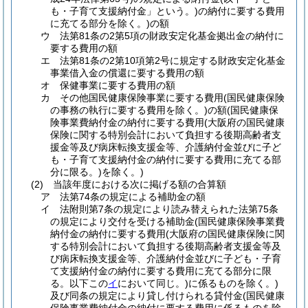
も・子育て支援納付金」という。)
の納付に要する費用
に充てる部分を除く。)
の額
ウ
法第81条の2第5項の財政安定化基金拠出金の納付に
要する費用の額
エ
法第81条の2第10項第2号に規定する財政安定化基金
事業借入金の償還に要する費用の額
オ
保健事業に要する費用の額
カ
その他国民健康保険事業に要する費用
(国民健康保険
の事務の執行に要する費用を除く。)
の額
(国民健康保
険事業費納付金の納付に要する費用
(大阪府の国民健康
保険に関する特別会計において負担する後期高齢者支
援金等及び病床転換支援金等、介護納付金並びに子ど
も・子育て支援納付金の納付に要する費用に充てる部
分に限る。)
を除く。)
(2)
当該年度における次に掲げる額の合算額
ア
法第74条の規定による補助金の額
イ
法附則第7条の規定により読み替えられた法第75条
の規定により交付を受ける補助金
(国民健康保険事業費
納付金の納付に要する費用
(大阪府の国民健康保険に関
する特別会計において負担する後期高齢者支援金等及
び病床転換支援金等、介護納付金並びに子ども・子育
て支援納付金の納付に要する費用に充てる部分に限
る。以下この
イ
において同じ。)
に係るものを除く。)
及び同条の規定により貸し付けられる貸付金
(国民健康