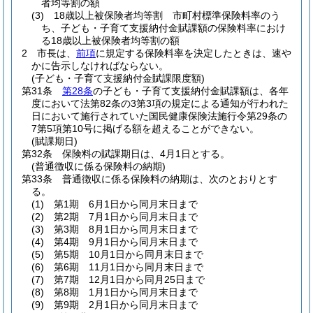
者均等割の額
(3)
18歳以上被保険者均等割 市町村標準保険料率のう
ち、子ども・子育て支援納付金賦課額の保険料率におけ
る18歳以上被保険者均等割の額
2
市長は、
前項
に規定する保険料率を決定したときは、速や
かに告示しなければならない。
(子ども・子育て支援納付金賦課限度額)
第31条
第28条
の子ども・子育て支援納付金賦課額は、各年
度において法第82条の3第3項の規定による通知が行われた
日において施行されていた国民健康保険法施行令第29条の
7第5項第10号に掲げる額を超えることができない。
(賦課期日)
第32条
保険料の賦課期日は、4月1日とする。
(普通徴収に係る保険料の納期)
第33条
普通徴収に係る保険料の納期は、次のとおりとす
る。
(1)
第1期 6月1日から同月末日まで
(2)
第2期 7月1日から同月末日まで
(3)
第3期 8月1日から同月末日まで
(4)
第4期 9月1日から同月末日まで
(5)
第5期 10月1日から同月末日まで
(6)
第6期 11月1日から同月末日まで
(7)
第7期 12月1日から同月25日まで
(8)
第8期 1月1日から同月末日まで
(9)
第9期 2月1日から同月末日まで