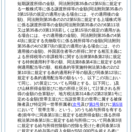
短期譲渡所得の金額、同法附則第35条の2第5項に規定す
る一般株式等に係る譲渡所得等の金額
(同法附則第35条の
3第15項の規定の適用がある場合には、その適用後の金
額)
、同法附則第35条の2の2第5項に規定する上場株式等
に係る譲渡所得等の金額
(同法附則第35条の2の6第11項
又は第35条の3第13項若しくは第15項の規定の適用があ
る場合には、その適用後の金額)
、同法附則第35条の4第
4項に規定する先物取引に係る雑所得等の金額
(同法附則
第35条の4の2第7項の規定の適用がある場合には、その
適用後の金額)
、外国居住者等の所得に対する相互主義に
よる所得税等の非課税等に関する法律第8条第2項に規定
する特例適用利子等の額、同法第8条第4項に規定する特
例適用配当等の額、租税条約等実施特例法第3条の2の2
第10項に規定する条約適用利子等の額及び同条第12項に
規定する条約適用配当等の額をいう。以下この項におい
て同じ。)
の算定についても同様とする。以下同じ。)
及
び山林所得金額並びに他の所得と区分して計算される所
得の金額の合算額が、地方税法第314条の2第2項第1号に
定める金額
(世帯主並びに当該世帯主の世帯に属する被保
険者及び特定同一世帯所属者
(
次号
及び
第3号
並びに
第5項
において「世帯主等」という。)
のうち給与所得を有する
者
(前年中に同条第1項に規定する総所得金額に係る所得
税法第28条第1項に規定する給与所得について同条第3項
に規定する給与所得控除額の控除を受けた者
(同条第1項
に規定する給与等の収入金額が550,000円を超える者に