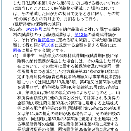
した日
(法第6条第1号から第8号までに掲げる者のいずれか
に該当したことにより納付義務が消滅した場合において
は、その消滅した日が月の初日であるときに限り、その前
日)
の属する月の前月まで、月割をもって行う。
(低所得者の保険料の減額)
第35条
次の各号
に該当する納付義務者に対して課する保険
料の賦課額のうち基礎賦課額は、
第13条
の基礎賦課額か
ら、それぞれ
当該各号
に定める額を減額して得た額
(当該減
額して得た額が
第16条
に規定する金額を超える場合には、
同条
に規定する金額)
とする。
(1)
世帯主、当該年度の保険料賦課期日
(賦課期日後に保
険料の納付義務が発生した場合には、その発生した日)
現
在において、その世帯に属する被保険者及び特定同一世
帯所属者につき算定した地方税法第314条の2第1項に規
定する総所得金額
(青色専従者給与額又は事業専従者控除
額については同法第313条第3項、第4項又は第5項の規定
を適用せず、所得税法
(昭和40年法律第33号)
第57条第1
項、第3項又は第4項の規定の例によらないものとし、山
林所得金額並びに他の所得と区分して計算される所得の
金額
(地方税法附則第33条の2第5項に規定する上場株式
等に係る配当所得等の金額
(同法附則第35条の2の6第8項
又は第11項の規定の適用がある場合には、その適用後の
金額)
、同法附則第33条の3第5項に規定する土地等に係
る事業所得等の金額、同法附則第34条第4項に規定する
長期譲渡所得の金額、同法附則第35条第5項に規定する