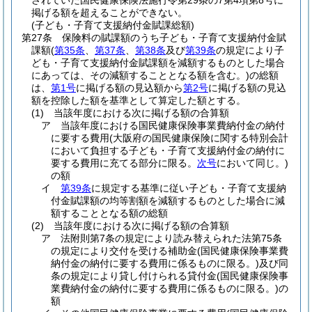
されていた国民健康保険法施行令第29条の7第4項第8号に
掲げる額を超えることができない。
(子ども・子育て支援納付金賦課総額)
第27条
保険料の賦課額のうち子ども・子育て支援納付金賦
課額
(
第35条
、
第37条
、
第38条
及び
第39条
の規定により子
ども・子育て支援納付金賦課額を減額するものとした場合
にあっては、その減額することとなる額を含む。)
の総額
は、
第1号
に掲げる額の見込額から
第2号
に掲げる額の見込
額を控除した額を基準として算定した額とする。
(1)
当該年度における次に掲げる額の合算額
ア
当該年度における国民健康保険事業費納付金の納付
に要する費用
(大阪府の国民健康保険に関する特別会計
において負担する子ども・子育て支援納付金の納付に
要する費用に充てる部分に限る。
次号
において同じ。)
の額
イ
第39条
に規定する基準に従い子ども・子育て支援納
付金賦課額の均等割額を減額するものとした場合に減
額することとなる額の総額
(2)
当該年度における次に掲げる額の合算額
ア
法附則第7条の規定により読み替えられた法第75条
の規定により交付を受ける補助金
(国民健康保険事業費
納付金の納付に要する費用に係るものに限る。)
及び同
条の規定により貸し付けられる貸付金
(国民健康保険事
業費納付金の納付に要する費用に係るものに限る。)
の
額