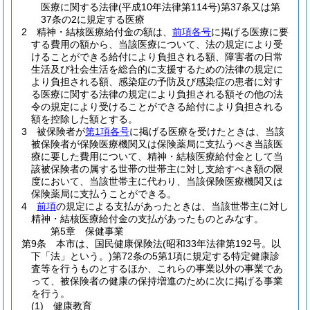
医療に関する法律
(平成10年法律第114号)
第37条又は第
37条の2に規定する医療
2
精神・結核医療給付金の額は、
前項各号
に掲げる医療に要
する費用の額から、当該医療について、法の規定により受
けることができる給付により負担される額、障害者の日常
生活及び社会生活を総合的に支援するための法律の規定に
より負担される額、感染症の予防及び感染症の患者に対す
る医療に関する法律の規定により負担される額その他の法
令の規定により受けることができる給付により負担される
額を控除した額とする。
3
被保険者が
第1項各号
に掲げる医療を受けたときは、当該
被保険者が保険医療機関又は保険薬局に支払うべき当該医
療に要した費用について、精神・結核医療給付金として当
該被保険者の属する世帯の世帯主に対し支給すべき額の限
度において、当該世帯主に代わり、当該保険医療機関又は
保険薬局に支払うことができる。
4
前項
の規定による支払があったときは、当該世帯主に対し
精神・結核医療給付金の支払があったものとみなす。
第5章
保健事業
第9条
本市は、国民健康保険法
(昭和33年法律第192号。以
下「法」という。)
第72条の5第1項に規定する特定健康診
査等を行うものとするほか、これらの事業以外の事業であ
って、被保険者の健康の保持増進のために次に掲げる事業
を行う。
(1)
健康教育