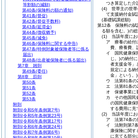
つき算定した介
等割額の減額)
(4)
世帯主の世帯
第40条
(保険料の額の通知)
て支援納付金賦
第41条
(督促)
(基礎賦課総額)
第42条
(督促手数料)
第12条
保険料の賦
第43条
(延滞金)
る額を含む。)
の総
第44条
(徴収猶予)
(1)
当該年度にお
第45条
(減免)
ア
療養の給付
第46条
(保険料に関する申告)
費、療養費、
第47条
(特例対象被保険者等に係る
イ
国民健康保
届出)
じ。)
の納付に
第48条
(出産被保険者に係る届出)
者支援金等」
第7章
雑則
規定による納
第49条
(委任)
金」という。)
第8章
罰則
ウ
法第81条
第50条
エ
法第81条
第51条
オ
保健事業に
第52条
カ
その他国民
第53条
の国民健康保
附則
する費用に充
附則
(令和5年条例第7号)
(2)
当該年度にお
附則
(令和5年条例第23号)
ア
法第74条
附則
(令和6年条例第17号)
イ
法附則第7
附則
(令和6年条例第24号)
康保険に関す
附則
(令和7年条例第6号)
に充てる部分
附則
(令和8年条例第10号)