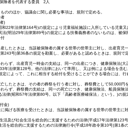
保険者を代表する委員 2人
るもののほか、協議会に関し必要な事項は、規則で定める。
険者
者)
昭和22年法律第164号)
の規定により児童福祉施設に入所している児童又
民法
(明治29年法律第89号)
の規定による扶養義務者のないものは、被保
給付
産したときは、当該被保険者の属する世帯の世帯主に対し、出産育児一時金
第243号)
第36条の規定を勘案し、必要があると認めるときは、規則で定
かわらず、出産育児一時金の支給は、同一の出産につき、健康保険法
(大
和33年法律第128号。他の法律において準用し、又は例による場合を含む
規定によって、これに相当する給付を受けることができる場合には、行
亡したときは、その者の葬祭を行う者に対し、葬祭費として50,000円
かわらず、葬祭費の支給は、同一の死亡につき、健康保険法、船員保険
る法律
(昭和57年法律第80号。以下「高齢者医療確保法」という。)
の規
付金)
次に掲げる医療を受けたときは、当該被保険者の属する世帯の世帯主に
生活及び社会生活を総合的に支援するための法律
(平成17年法律第123号
生活を総合的に支援するための法律施行令
(平成18年政令第10号)
第1条