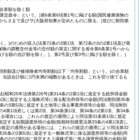
の合算額を除く額
「算定政令」という。)
第6条第6項第1号に掲げる額
(国民健康保険の
ハからヌまで及びヲ
(大阪府知事が定めたものに限る。)
並びに附則第
く。)
のための収入
(法第72条の3第1項、第72条の3の2第1項及び第
保険の調整交付金等の交付額の算定に関する省令第6条第1号ハから
掲げる額の合計額を除く。)
、第2号及び第3号に掲げる額を除く。)
得割額及び被保険者均等割額
(以下「均等割額」という。)
の合算額
、当該合計額に1円未満の端数があるときは、これを切り捨てるも
法
(昭和25年法律第226号)
第314条の2第1項に規定する総所得金額
第5項に規定する上場株式等に係る配当所得等の金額
(同法附則第35条
3条の3第5項に規定する土地等に係る事業所得等の金額、同法附則
条の4第1項若しくは第2項、第34条第1項、第34条の2第1項、第34条
用がある場合には、これらの規定の適用により同法第31条第1項に規定
に規定する短期譲渡所得の金額
(租税特別措置法第33条の4第1項若し
6条の規定の適用がある場合には、これらの規定の適用により同法第32
第35条の2第5項に規定する一般株式等に係る譲渡所得等の金額
(同
5条の2の2第5項に規定する上場株式等に係る譲渡所得等の金額
(同