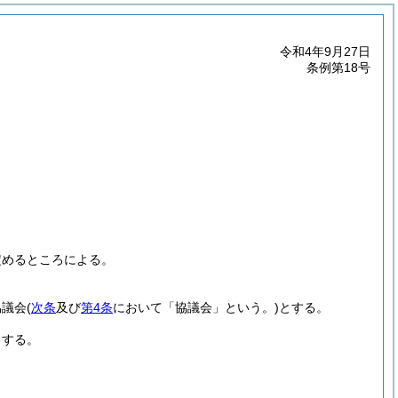
令和4年9月27日
条例第18号
定めるところによる。
協議会
(
次条
及び
第4条
において「協議会」という。)
とする。
とする。