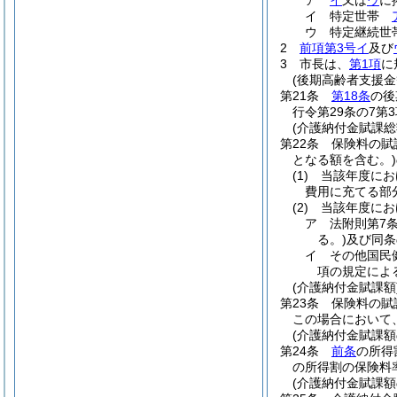
ア
イ
又は
ウ
に
イ
特定世帯
ウ
特定継続
2
前項第3号イ
及び
3
市長は、
第1項
に
(後期高齢者支援金
第21条
第18条
の後
行令第29条の7第
(介護納付金賦課総
第22条
保険料の賦
となる額を含む。)
(1)
当該年度にお
費用に充てる部
(2)
当該年度にお
ア
法附則第7
る。)
及び同条
イ
その他国民
項の規定によ
(介護納付金賦課額
第23条
保険料の賦
この場合において
(介護納付金賦課額
第24条
前条
の所得
の所得割の保険料
(介護納付金賦課額