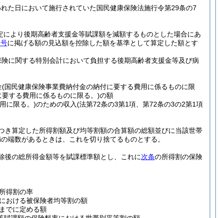
われた日において施行されていた国民健康保険法施行令第29条の7
定により後期高齢者支援金等賦課額を減額するものとした場合にあ
2号
に掲げる額の見込額を控除した額を基準として算定した額とす
保険に関する特別会計において負担する後期高齢者支援金等及び病
金
(国民健康保険事業費納付金の納付に要する費用に係るものに限
に要する費用に係るものに限る。)
の額
用に限る。)
のための収入
(法第72条の3第1項、第72条の3の2第1項
つき算定した所得割額及び均等割額の合算額の総額並びに当該世帯
満の端数があるときは、これを切り捨てるものとする。
除後の総所得金額等を賦課標準額とし、これに
次条
の所得割の保険
所得割の率
における被保険者均等割の額
までに定める額