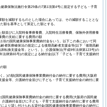
民健康保険法施行令第29条の7第1項第4号に規定する子ども・子育
課額を減額するものとした場合にあっては、その減額することとな
した額を基準として算定した額とする。
た額並びに入院時食事療養費、入院時生活療養費、保険外併用療養
養費の支給に要する費用の額
7第1項の国民健康保険事業費納付金をいう。以下この条において同
高齢者医療確保法の規定による後期高齢者支援金等
(以下「後期高齢
病床転換支援金等」という。)
、介護保険法
(平成9年法律第123号)
の
4年法律第65号)
の規定による納付金
(以下「子ども・子育て支援納付
用の額
く。)
の額
(国民健康保険事業費納付金の納付に要する費用
(大阪府
支援金等、介護納付金並びに子ども・子育て支援納付金の納付に要
金
(国民健康保険事業費納付金の納付に要する費用
(大阪府の国民健
、介護納付金並びに子ども・子育て支援納付金の納付に要する費用
定により貸し付けられる貸付金
(国民健康保険事業費納付金の納付に