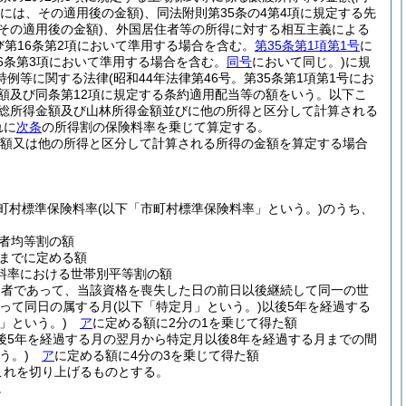
合には、その適用後の金額)
、同法附則第35条の4第4項に規定する先
その適用後の金額)
、外国居住者等の所得に対する相互主義による
及び第16条第2項において準用する場合を含む。
第35条第1項第1号
に
16条第3項において準用する場合を含む。
同号
において同じ。)
に規
特例等に関する法律
(昭和44年法律第46号。第35条第1項第1号にお
の額及び同条第12項に規定する条約適用配当等の額をいう。以下こ
の総所得金額及び山林所得金額並びに他の所得と区分して計算される
れに
次条
の所得割の保険料率を乗じて算定する。
金額又は他の所得と区分して計算される所得の金額を算定する場合
市町村標準保険料率
(以下「市町村標準保険料率」という。)
のうち、
者均等割の額
までに定める額
料率における世帯別平等割の額
た者であって、当該資格を喪失した日の前日以後継続して同一の世
って同日の属する月
(以下「特定月」という。)
以後5年を経過する
」という。)
ア
に定める額に2分の1を乗じて得た額
後5年を経過する月の翌月から特定月以後8年を経過する月までの間
う。)
ア
に定める額に4分の3を乗じて得た額
これを切り上げるものとする。
。