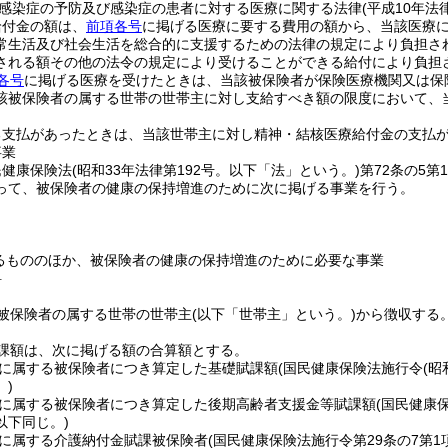
感染症の予防及び感染症の患者に対する医療に関する法律
(平成10年法律
給付金の額は、
前項各号
に掲げる医療に要する費用の額から、当該医療
常生活及び社会生活を総合的に支援するための法律の規定により負担さ
される額その他の法令の規定により受けることができる給付により負担
各号
に掲げる医療を受けたときは、当該被保険者が保険医療機関又は保
該被保険者の属する世帯の世帯主に対し支給すべき額の限度において、
る支払があったときは、当該世帯主に対し精神・結核医療給付金の支払
事業
民健康保険法
(昭和33年法律第192号。以下「法」という。)
第72条の5
って、被保険者の健康の保持増進のために次に掲げる事業を行う。
るもののほか、被保険者の健康の保持増進のために必要な事業
料
被保険者の属する世帯の世帯主
(以下「世帯主」という。)
から徴収する
課額は、次に掲げる額の合算額とする。
に属する被保険者につき算定した基礎賦課額
(国民健康保険法施行令
(昭
)
に属する被保険者につき算定した後期高齢者支援金等賦課額
(国民健康
以下同じ。)
に属する介護納付金賦課被保険者
(国民健康保険法施行令第29条の7第