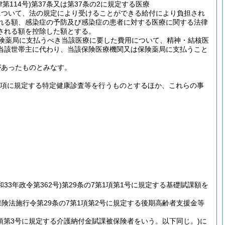
第114号)
第37条又は第37条の2に規定する医療
について、法の規定により受けることができる給付により負担され
れる額、感染症の予防及び感染症の患者に対する医療に関する法律
される額を控除した額とする。
険薬局に支払うべき当該医療に要した費用について、精神・結核医
当該世帯主に代わり、当該保険医療機関又は保険薬局に支払うこと
があったものとみなす。
第1項に規定する特定健康診査等を行うものとするほか、これらの事
。
和33年政令第362号)
第29条の7第1項第1号に規定する基礎賦課額を
保険法施行令第29条の7第1項第2号に規定する後期高齢者支援金等
1項第3号に規定する介護納付金賦課被保険者をいう。以下同じ。)
に