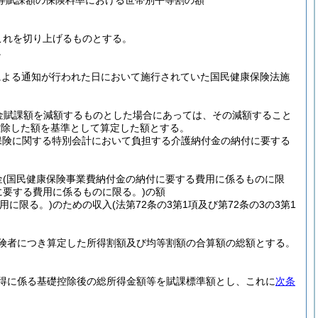
等賦課額の保険料率における世帯別平等割の額
これを切り上げるものとする。
。
による通知が行われた日において施行されていた国民健康保険法施
金賦課額を減額するものとした場合にあっては、その減額すること
控除した額を基準として算定した額とする。
保険に関する特別会計において負担する介護納付金の納付に要する
金
(国民健康保険事業費納付金の納付に要する費用に係るものに限
に要する費用に係るものに限る。)
の額
用に限る。)
のための収入
(法第72条の3第1項及び第72条の3の3第1
険者につき算定した所得割額及び均等割額の合算額の総額とする。
。
得に係る基礎控除後の総所得金額等を賦課標準額とし、これに
次条