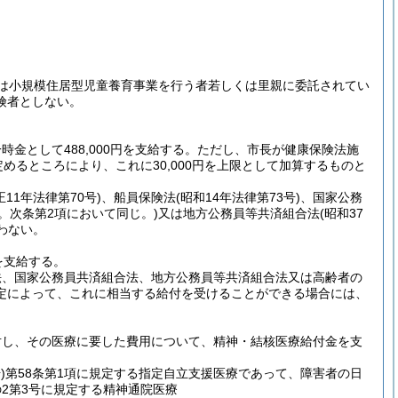
は小規模住居型児童養育事業を行う者若しくは里親に委託されてい
険者としない。
として488,000円を支給する。
ただし、市長が健康保険法施
めるところにより、これに30,000円を上限として加算するものと
正11年法律第70号)
、船員保険法
(昭和14年法律第73号)
、国家公務
。次条第2項において同じ。)
又は地方公務員等共済組合法
(昭和37
わない。
を支給する。
法、国家公務員共済組合法、地方公務員等共済組合法又は高齢者の
定によって、これに相当する給付を受けることができる場合には、
対し、その医療に要した費用について、精神・結核医療給付金を支
)
第58条第1項に規定する指定自立支援医療であって、障害者の日
の2第3号に規定する精神通院医療