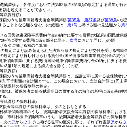
礎賦課額は、各年度において法第82条の3第3項の規定による通知が行
げる額を超えることができない。
等賦課総額)
課額のうち後期高齢者支援金等賦課額
(
第35条
、
第37条
及び
第38条
の規
することとなる額を含む。)
の総額は、
第1号
に掲げる額の見込額から
第
ける国民健康保険事業費納付金の納付に要する費用
(大阪府の国民健康
の納付に要する費用に係る部分に限る。
次号
において同じ。)
の額
ける次に掲げる額の合算額
条の規定により読み替えられた法第75条の規定により交付を受ける補助
の規定により貸し付けられる貸付金
(国民健康保険事業費納付金の納付
健康保険事業に要する費用
(国民健康保険事業費納付金の納付に要する費
3の3第1項の規定による繰入金を除く。)
の額
等賦課額)
課額のうち後期高齢者支援金等賦課額は、当該世帯に属する被保険者に
帯別平等割額の合計額とする。
この場合において、当該合計額に1円未
金等賦課額の所得割額の算定)
割額は、被保険者に係る賦課期日の属する年の前年の所得に係る基礎控
する。
等賦課額の保険料率)
支援金等賦課額の保険料率は、次のとおりとする。
村標準保険料率のうち、後期高齢者支援金等賦課額の保険料率における
割 市町村標準保険料率のうち、後期高齢者支援金等賦課額の保険料率
 次の
ア
から
ウ
までに掲げる世帯の区分に応じ、それぞれ当該
ア
から
ウ