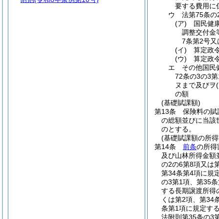
要する費用に
ウ
法第75条
(ア)
国民健
調整交付金
7条第2号
(イ)
算定政
(ウ)
算定政
エ
その他国民
72条の3の3
ヌまで及びヲ
の額
(基礎賦課額)
第13条
保険料の賦
の総額並びに当該
のとする。
(基礎賦課額の所得
第14条
前条
の所得
及び山林所得金額
の2の6第8項又は
第34条第4項に
の3第1項、第35
する長期譲渡所得
くは第2項、第34
条第1項に規定す
法附則第35条の3