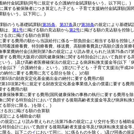
護納付金賦課額
(同号に規定する介護納付金賦課額をいう。以下同じ。)
に属する被保険者につき算定した子ども・子育て支援納付金賦課額
(国
課額をいう。以下同じ。)
課額のうち基礎賦課額
(
第35条
、
第37条
及び
第38条
の規定により基礎賦
額は、
第1号
に掲げる額の見込額から
第2号
に掲げる額の見込額を控除
ける次に掲げる額の合算額
に要する費用の額から当該給付に係る一部負担金に相当する額を控除し
訪問看護療養費、特別療養費、移送費、高額療養費及び高額介護合算療
険事業費納付金
(法附則第7条の規定により読み替えられた法第75条の
要する費用
(大阪府の国民健康保険に関する特別会計において負担する
という。)
及び高齢者医療確保法の規定による病床転換支援金等
(以下「
付金
(以下「介護納付金」という。)
並びに子ども・子育て支援法
(平成2
の納付に要する費用に充てる部分を除く。)
の額
の2第5項の財政安定化基金拠出金の納付に要する費用の額
の2第10項第2号に規定する財政安定化基金事業借入金の償還に要する費
要する費用の額
健康保険事業に要する費用
(国民健康保険の事務の執行に要する費用を除
険に関する特別会計において負担する後期高齢者支援金等及び病床転換
てる部分に限る。)
を除く。)
ける次に掲げる額の合算額
の規定による補助金の額
条の規定により読み替えられた法第75条の規定により交付を受ける補助
る特別会計において負担する後期高齢者支援金等及び病床転換支援金等
に限る。以下この
イ
において同じ。)
に係るものを除く。)
及び同条の規