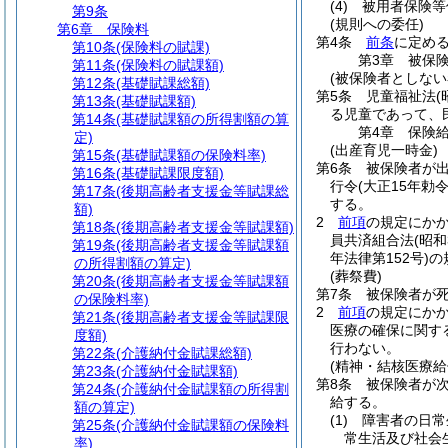
(4)
被用者保険等
第9条
(規則への委任)
第6章
保険料
第4条
前条
に定め
第10条
(保険料の賦課)
第3章
被保
第11条
(保険料の賦課額)
(被保険者としない
第12条
(基礎賦課総額)
第5条
児童福祉法
(
第13条
(基礎賦課額)
る児童であって、
第14条
(基礎賦課額の所得割額の算
第4章
保険
定)
(出産育児一時金)
第15条
(基礎賦課額の保険料率)
第6条
被保険者が出
第16条
(基礎賦課限度額)
行令
(大正15年勅令
第17条
(後期高齢者支援金等賦課総
する。
額)
2
前項
の規定にか
第18条
(後期高齢者支援金等賦課額)
員共済組合法
(昭
第19条
(後期高齢者支援金等賦課額
年法律第152号)
の
の所得割額の算定)
(葬祭費)
第20条
(後期高齢者支援金等賦課額
第7条
被保険者が死
の保険料率)
2
前項
の規定にか
第21条
(後期高齢者支援金等賦課限
医療の確保に関す
度額)
行わない。
第22条
(介護納付金賦課総額)
(精神・結核医療給
第23条
(介護納付金賦課額)
第8条
被保険者が
第24条
(介護納付金賦課額の所得割
給する。
額の算定)
(1)
障害者の日常
第25条
(介護納付金賦課額の保険料
常生活及び社会
率)