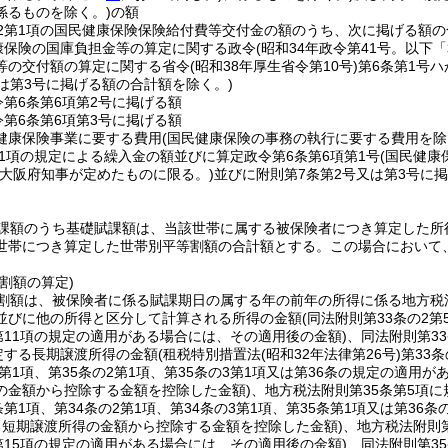
係るものを除く。)
の額
の2第1項の国民健康保険保険給付費等交付金の額のうち、次に掲げる額
康保険の国庫負担金等の算定に関する政令
(昭和34年政令第41号。以下
等の交付額の算定に関する省令
(昭和38年厚生省令第10号)
第6条第1号
又は第3号に掲げる額の合計額を除く。)
令第6条第6項第2号に掲げる額
令第6条第6項第3号に掲げる額
健康保険事業に要する費用
(国民健康保険の事務の執行に要する費用を除
第1項の規定による繰入金の額並びに算定政令第6条第6項第1号
(国民健康
(大阪府知事が定めたものに限る。)
並びに附則第7条第2号又は第3号に
課額のうち基礎賦課額は、当該世帯に属する被保険者につき算定した所
世帯につき算定した世帯別平等割額の合計額とする。
この場合において
割額の算定)
割額は、被保険者に係る賦課期日の属する年の前年の所得に係る地方税
並びに他の所得と区分して計算される所得の金額
(同法附則第33条の2
第11項の規定の適用がある場合には、その適用後の金額)
、同法附則第3
規定する長期譲渡所得の金額
(租税特別措置法
(昭和32年法律第26号)
第33
条第1項、第35条の2第1項、第35条の3第1項又は第36条の規定の適
の金額から控除する金額を控除した金額)
、地方税法附則第35条第5項
条第1項、第34条の2第1項、第34条の3第1項、第35条第1項又は第3
る短期譲渡所得の金額から控除する金額を控除した金額)
、地方税法附則
第15項の規定の適用がある場合には、その適用後の金額)
、同法附則第3