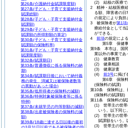
(2)
結核の医療で
第26条
(介護納付金賦課限度額)
2
精神・結核医療
第27条
(子ども・子育て支援納付金
る額、障害者の日
賦課総額)
の規定により負担
第28条
(子ども・子育て支援納付金
3
被保険者が
第1項
賦課額)
療給付金として当
第29条
(子ども・子育て支援納付金
ができる。
賦課額の所得割額の算定)
4
前項
の規定によ
第30条
(子ども・子育て支援納付金
第5章
保健
賦課額の保険料率)
第9条
本市は、国
第31条
(子ども・子育て支援納付金
業以外の事業であ
賦課限度額)
(1)
健康教育
第32条
(賦課期日)
(2)
健康相談
第33条
(普通徴収に係る保険料の納
(3)
健康診査
期)
(4)
前3号
に掲げ
第34条
(賦課期日後において納付義
第6章
保険
務の発生、消滅又は被保険者数等
(保険料の賦課)
の異動があった場合)
第10条
保険料は、
第35条
(低所得者の保険料の減額)
(保険料の賦課額)
第36条
(特例対象被保険者等に係る
第11条
保険料の賦
特例)
(1)
世帯主の世帯
第37条
(未就学児の均等割額の減額)
いう。以下同じ。
第38条
(出産被保険者の保険料の減
(2)
世帯主の世帯
額)
賦課額をいう。
第39条
(18歳に達する日以後の最初
(3)
世帯主の世帯
の3月31日以前である被保険者の均