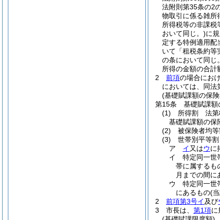
法附則第35条の2
物取引に係る雑所
所得税等の非課税
おいて同じ。)
に規
定する特例適用配
いて「租税条約等
の条において同じ。
所得の金額の合計
2
前項
の場合におけ
においては、同法
(基礎賦課額の保険
第15条
基礎賦課額
(1)
所得割 法第
基礎賦課額の保
(2)
被保険者均等
(3)
世帯別平等割
ア
イ
又は
ウ
に
イ
特定同一世
帯に属するも
月までの間に
ウ
特定同一世
にあるもの
(
2
前項第3号イ
及び
3
市長は、
第1項
に
(基礎賦課限度額)