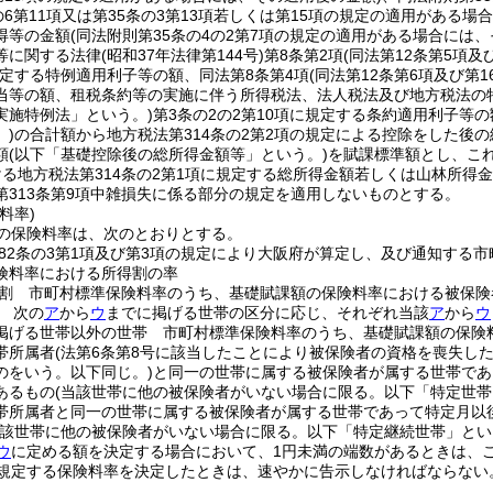
の6第11項又は第35条の3第13項若しくは第15項の規定の適用がある場
得等の金額
(同法附則第35条の4の2第7項の規定の適用がある場合には、
等に関する法律
(昭和37年法律第144号)
第8条第2項
(同法第12条第5項
定する特例適用利子等の額、同法第8条第4項
(同法第12条第6項及び第
当等の額、租税条約等の実施に伴う所得税法、法人税法及び地方税法の
実施特例法」という。)
第3条の2の2第10項に規定する条約適用利子等
)
の合計額から地方税法第314条の2第2項の規定による控除をした後
額
(以下「基礎控除後の総所得金額等」という。)
を賦課標準額とし、こ
る地方税法第314条の2第1項に規定する総所得金額若しくは山林所得
第313条第9項中雑損失に係る部分の規定を適用しないものとする。
料率)
の保険料率は、次のとおりとする。
82条の3第1項及び第3項の規定により大阪府が算定し、及び通知する
険料率における所得割の率
割 市町村標準保険料率のうち、基礎賦課額の保険料率における被保険
 次の
ア
から
ウ
までに掲げる世帯の区分に応じ、それぞれ当該
ア
から
ウ
掲げる世帯以外の世帯 市町村標準保険料率のうち、基礎賦課額の保険
帯所属者
(法第6条第8号に該当したことにより被保険者の資格を喪失し
のをいう。以下同じ。)
と同一の世帯に属する被保険者が属する世帯であ
あるもの
(当該世帯に他の被保険者がいない場合に限る。以下「特定世帯
帯所属者と同一の世帯に属する被保険者が属する世帯であって特定月以
当該世帯に他の被保険者がいない場合に限る。以下「特定継続世帯」とい
ウ
に定める額を決定する場合において、1円未満の端数があるときは、
規定する保険料率を決定したときは、速やかに告示しなければならない