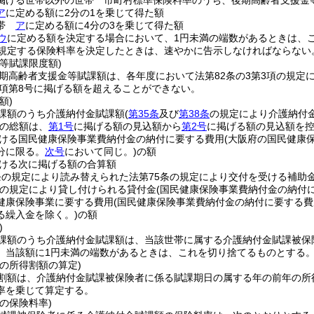
掲げる世帯以外の世帯 市町村標準保険料率のうち、後期高齢者支援金
ア
に定める額に2分の1を乗じて得た額
世帯
ア
に定める額に4分の3を乗じて得た額
ウ
に定める額を決定する場合において、1円未満の端数があるときは、
規定する保険料率を決定したときは、速やかに告示しなければならない
等賦課限度額)
期高齢者支援金等賦課額は、各年度において法第82条の3第3項の規定
3項第8号に掲げる額を超えることができない。
額)
課額のうち介護納付金賦課額
(
第35条
及び
第38条
の規定により介護納付
の総額は、
第1号
に掲げる額の見込額から
第2号
に掲げる額の見込額を
ける国民健康保険事業費納付金の納付に要する費用
(大阪府の国民健康
分に限る。
次号
において同じ。)
の額
ける次に掲げる額の合算額
条の規定により読み替えられた法第75条の規定により交付を受ける補助
の規定により貸し付けられる貸付金
(国民健康保険事業費納付金の納付
健康保険事業に要する費用
(国民健康保険事業費納付金の納付に要する費
る繰入金を除く。)
の額
)
課額のうち介護納付金賦課額は、当該世帯に属する介護納付金賦課被保
、当該額に1円未満の端数があるときは、これを切り捨てるものとする
の所得割額の算定)
割額は、介護納付金賦課被保険者に係る賦課期日の属する年の前年の所
率を乗じて算定する。
の保険料率)