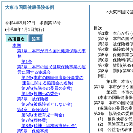
大東市国民健康保険条例
○大東市国民
令和4年9月27日 条例第18号
目次
(令和8年4月1日施行)
第1章
本市が行
第2章
本市の国
条項目次
沿革
第3章
被保険者
(
本則
第4章
保険給付
(
第1章
本市が行う国民健康保険の事
第5章
保健事業
(
務
第6章
保険料
(第
第1条
第7章
雑則
(第49
第2章
本市の国民健康保険事業の運
第8章
罰則
(第5
営に関する協議会
附則
第2条
(本市の国民健康保険事業の
第1章
本市
運営に関する協議会の名称)
第1条
本市が行う
第3条
(協議会の委員の定数)
第2章
本市
第4条
(規則への委任)
(本市の国民健康
第3章
被保険者
第2条
本市の国民
第5条
(被保険者としない者)
(協議会の委員の定
第4章
保険給付
第3条
協議会の委
第6条
(出産育児一時金)
(1)
被保険者を代
第7条
(葬祭費)
(2)
保険医又は保
第8条
(精神・結核医療給付金)
(3)
公益を代表す
第5章
保健事業