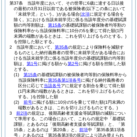
第37条
当該年度において、その世帯に6歳に達する日以後
の最初の3月31日以前である被保険者
(以下この条において
「未就学児」という。)
がある場合
(
次項
に規定する場合を
除く。)
における当該未就学児に係る当該年度分の基礎賦課
額の均等割額は、
第15条
の基礎賦課額の被保険者均等割の
保険料率から当該保険料率に10分の5を乗じて得た額
(1円
未満の端数があるときは、これを切り上げるものとする。)
を控除した額とする。
2
当該年度において、
第35条
の規定により保険料を減額す
るものとした納付義務者の世帯に未就学児がある場合にお
ける当該未就学児に係る当該年度分の基礎賦課額の均等割
額は、
第1号
に掲げる額から
第2号
に掲げる額を控除した額
とする。
(1)
第15条
の基礎賦課額の被保険者均等割の保険料率から
当該保険料率に
第35条第1項各号
に掲げる納付義務者の
区分に応じて
当該各号
アに規定する割合を乗じて得た額
(1円未満の端数があるときは、これを切り上げるものと
する。)
を控除した額
(2)
前号
に掲げる額に10分の5を乗じて得た額
(1円未満の
端数があるときは、これを切り上げるものとする。)
3
前2項
の規定は、後期高齢者支援金等賦課額の減額につい
て準用する。
この場合において、これらの規定中「基礎賦
課額」とあるのは「後期高齢者支援金等賦課額」と、「第
15条」とあるのは「第20条」と、
前項
中「第35条第1項各
号」とあるのは「第35条第3項の規定により読み替えられ