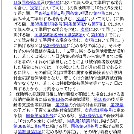
1項
(
同条第3項
及び
第4項
において読み替えて準用する場合
を含む。
次項
において同じ。)
の保険料率に10分の5を乗じ
て得た額、
同条第2項第1号
(
同条第3項
及び
第4項
において
読み替えて準用する場合を含む。
次項
において同じ。)
に掲
げる額、
第38条第1項各号
(
同条第3項
から
第5項
までにおい
て読み替えて準用する場合を含む。
次項
において同じ。)
に
掲げる額、
同条第6項各号
(
同条第8項
から
第10項
までにお
いて読み替えて準用する場合を含む。
次項
において同じ。)
に掲げる額又は
第39条第1項
に定める額の算定は、それぞ
れその納付義務が発生し、1世帯に属する被保険者数が増加
し、若しくは減少した日
(法第6条第1号から第8号までに掲
げる者のいずれかに該当したことにより被保険者数が減少
した場合においては、その減少した日が月の初日であると
きに限り、その前日)
又は1世帯に属する被保険者が介護納
付金賦課被保険者となり、若しくは介護納付金賦課被保険
者でなくなり、若しくは特例対象被保険者等となった日の
属する月から、月割をもって行う。
2
保険料の賦課期日後に納付義務が消滅した場合における当
該納付義務者に係る
第13条
の基礎賦課額、
第18条
の後期高
齢者支援金等賦課額、
第23条
の介護納付金賦課額、
第28条
の子ども・子育て支援納付金賦課額、
次条第1項各号
に定め
る額、
同条第5項各号
に定める額、
第37条第1項
の保険料率
に10分の5を乗じて得た額、
同条第2項第1号
に掲げる額、
第38条第1項各号
に掲げる額、
同条第6項各号
に掲げる額又
は
第39条第1項
に定める額の算定は、その納付義務が消滅