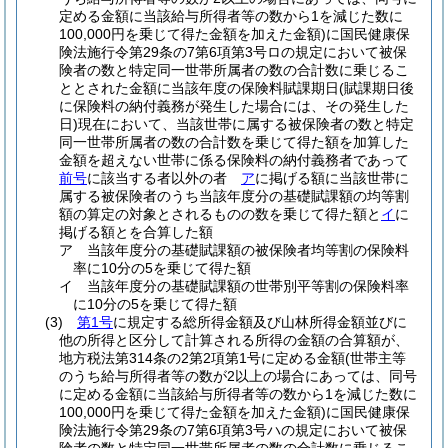
定める金額に当該給与所得者等の数から1を減じた数に
100,000円を乗じて得た金額を加えた金額)
に国民健康保
険法施行令第29条の7第6項第3号ロの規定において被保
険者の数と特定同一世帯所属者の数の合計数に乗じるこ
ととされた金額に当該年度の保険料賦課期日
(賦課期日後
に保険料の納付義務が発生した場合には、その発生した
日)
現在において、当該世帯に属する被保険者の数と特定
同一世帯所属者の数の合計数を乗じて得た額を加算した
金額を超えない世帯に係る保険料の納付義務者であって
前号
に該当する者以外の者
ア
に掲げる額に当該世帯に
属する被保険者のうち当該年度分の基礎賦課額の均等割
額の算定の対象とされるものの数を乗じて得た額と
イ
に
掲げる額とを合算した額
ア
当該年度分の基礎賦課額の被保険者均等割の保険料
率に10分の5を乗じて得た額
イ
当該年度分の基礎賦課額の世帯別平等割の保険料率
に10分の5を乗じて得た額
(3)
第1号
に規定する総所得金額及び山林所得金額並びに
他の所得と区分して計算される所得の金額の合算額が、
地方税法第314条の2第2項第1号に定める金額
(世帯主等
のうち給与所得者等の数が2以上の場合にあっては、同号
に定める金額に当該給与所得者等の数から1を減じた数に
100,000円を乗じて得た金額を加えた金額)
に国民健康保
険法施行令第29条の7第6項第3号ハの規定において被保