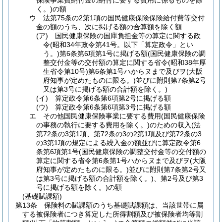
保険事業費納付金の納付に要する費用に係るものを除
く。)
の額
ウ
法第75条の2第1項の国民健康保険保険給付費等交付
金の額のうち、次に掲げる額の合算額を除く額
(ア)
国民健康保険の国庫負担金等の算定に関する政
令
(昭和34年政令第41号。以下「算定政令」とい
う。)
第6条第6項第1号に掲げる額
(国民健康保険の調
整交付金等の交付額の算定に関する省令
(昭和38年厚
生省令第10号)
第6条第1号ハからヌまで及びヲ
(大阪
府知事が定めたものに限る。)
並びに附則第7条第2号
又は第3号に掲げる額の合計額を除く。)
(イ)
算定政令第6条第6項第2号に掲げる額
(ウ)
算定政令第6条第6項第3号に掲げる額
エ
その他国民健康保険事業に要する費用
(国民健康保険
の事務の執行に要する費用を除く。)
のための収入
(法
第72条の3第1項、第72条の3の2第1項及び第72条の3
の3第1項の規定による繰入金の額並びに算定政令第6
条第6項第1号
(国民健康保険の調整交付金等の交付額の
算定に関する省令第6条第1号ハからヌまで及びヲ
(大阪
府知事が定めたものに限る。)
並びに附則第7条第2号又
は第3号に掲げる額の合計額を除く。)
、第2号及び第3
号に掲げる額を除く。)
の額
(基礎賦課額)
第13条
保険料の賦課額のうち基礎賦課額は、当該世帯に属
する被保険者につき算定した所得割額及び被保険者均等割