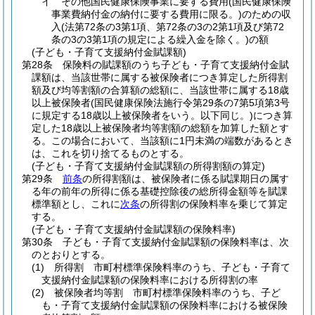
イ
その他国民健康保険事業に要する費用
(国民健康保険
事業費納付金の納付に要する費用に限る。)
のための収
入
(法第72条の3第1項、第72条の3の2第1項及び第72
条の3の3第1項の規定による繰入金を除く。)
の額
(子ども・子育て支援納付金賦課額)
第28条
保険料の賦課額のうち子ども・子育て支援納付金賦
課額は、当該世帯に属する被保険者につき算定した所得割
額及び均等割額の合算額の総額に、当該世帯に属する18歳
以上被保険者
(国民健康保険法施行令第29条の7第5項第3号
に規定する18歳以上被保険者をいう。以下同じ。)
につき算
定した18歳以上被保険者均等割額の総額を加算した額とす
る。
この場合において、当該額に1円未満の端数があるとき
は、これを切り捨てるものとする。
(子ども・子育て支援納付金賦課額の所得割額の算定)
第29条
前条
の所得割額は、被保険者に係る賦課期日の属す
る年の前年の所得に係る基礎控除後の総所得金額等を賦課
標準額とし、これに
次条
の所得割の保険料率を乗じて算定
する。
(子ども・子育て支援納付金賦課額の保険料率)
第30条
子ども・子育て支援納付金賦課額の保険料率は、次
のとおりとする。
(1)
所得割 市町村標準保険料率のうち、子ども・子育て
支援納付金賦課額の保険料率における所得割の率
(2)
被保険者均等割 市町村標準保険料率のうち、子ど
も・子育て支援納付金賦課額の保険料率における被保険