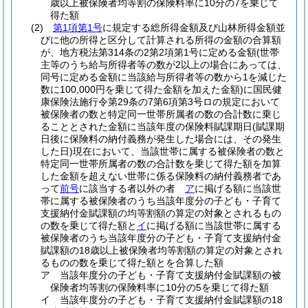
歳以上被保険者均等割の保険料率に10分の7を乗じて
得た額
(2)
第1項第1号
に規定する総所得金額及び山林所得金額並
びに他の所得と区分して計算される所得の金額の合算額
が、地方税法第314条の2第2項第1号に定める金額
(世帯
主等のうち給与所得者等の数が2以上の場合にあっては、
同号に定める金額に当該給与所得者等の数から1を減じた
数に100,000円を乗じて得た金額を加えた金額)
に国民健
康保険法施行令第29条の7第6項第3号ロの規定において
被保険者の数と特定同一世帯所属者の数の合計数に乗じ
ることとされた金額に当該年度の保険料賦課期日
(賦課期
日後に保険料の納付義務が発生した場合には、その発生
した日)
現在において、当該世帯に属する被保険者の数と
特定同一世帯所属者の数の合計数を乗じて得た額を加算
した金額を超えない世帯に係る保険料の納付義務者であ
って
前号
に該当する者以外の者
ア
に掲げる額に当該世
帯に属する被保険者のうち当該年度分の子ども・子育て
支援納付金賦課額の均等割額の算定の対象とされるもの
の数を乗じて得た額と
イ
に掲げる額に当該世帯に属する
被保険者のうち当該年度分の子ども・子育て支援納付金
賦課額の18歳以上被保険者均等割額の算定の対象とされ
るものの数を乗じて得た額とを合算した額
ア
当該年度分の子ども・子育て支援納付金賦課額の被
保険者均等割の保険料率に10分の5を乗じて得た額
イ
当該年度分の子ども・子育て支援納付金賦課額の18