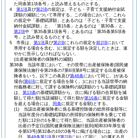
た同条第1項各号」と読み替えるものとする。
4
第1項
及び
第2項
の規定は、子ども・子育て支援納付金賦
課額の減額について準用する。
この場合において、これら
の規定中「基礎賦課額」とあるのは「子ども・子育て支援
納付金賦課額」と、「第15条」とあるのは「第30条」と、
第2項
中「第35条第1項各号」とあるのは「第35条第5項各
号」と読み替えるものとする。
5
市長は、
第1項
及び
第2項
(これらの規定を
前2項
において
準用する場合を含む。)
に規定する額を決定したときは、速
やかに告示しなければならない。
(出産被保険者の保険料の減額)
第38条
当該年度において、その世帯に出産被保険者
(国民健
康保険法施行令第29条の7第6項第8号に規定する出産被保
険者をいう。以下この条及び
第48条
において同じ。)
がある
場合
(
第6項
に規定する場合を除く。)
における当該世帯の納
付義務者に対して課する保険料の賦課額のうち基礎賦課額
は、
第13条
の基礎賦課額から、次に掲げる額の合算額を減
額して得た額
(当該減額して得た額が
第16条
に規定する金額
を超える場合には、
同条
に規定する金額)
とする。
(1)
当該出産被保険者に係る基礎控除後の総所得金額等に
当該年度分の基礎賦課額の所得割の保険料率を乗じて得
た額に12分の1を乗じて得た額に、当該出産被保険者の
出産の予定日
(国民健康保険法施行規則
(昭和33年厚生省
令第53号)
第32条の10の3各号に掲げる場合には、出産の
日。
第48条第1項
及び
第2項
において同じ。)
の属する月