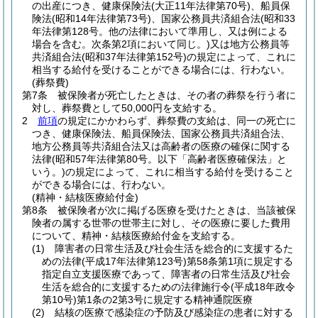
の出産につき、健康保険法
(大正11年法律第70号)
、船員保
険法
(昭和14年法律第73号)
、国家公務員共済組合法
(昭和33
年法律第128号。他の法律において準用し、又は例による
場合を含む。次条第2項において同じ。)
又は地方公務員等
共済組合法
(昭和37年法律第152号)
の規定によって、これに
相当する給付を受けることができる場合には、行わない。
(葬祭費)
第7条
被保険者が死亡したときは、その者の葬祭を行う者に
対し、葬祭費として50,000円を支給する。
2
前項
の規定にかかわらず、葬祭費の支給は、同一の死亡に
つき、健康保険法、船員保険法、国家公務員共済組合法、
地方公務員等共済組合法又は高齢者の医療の確保に関する
法律
(昭和57年法律第80号。以下「高齢者医療確保法」と
いう。)
の規定によって、これに相当する給付を受けること
ができる場合には、行わない。
(精神・結核医療給付金)
第8条
被保険者が次に掲げる医療を受けたときは、当該被保
険者の属する世帯の世帯主に対し、その医療に要した費用
について、精神・結核医療給付金を支給する。
(1)
障害者の日常生活及び社会生活を総合的に支援するた
めの法律
(平成17年法律第123号)
第58条第1項に規定する
指定自立支援医療であって、障害者の日常生活及び社会
生活を総合的に支援するための法律施行令
(平成18年政令
第10号)
第1条の2第3号に規定する精神通院医療
(2)
結核の医療で感染症の予防及び感染症の患者に対する