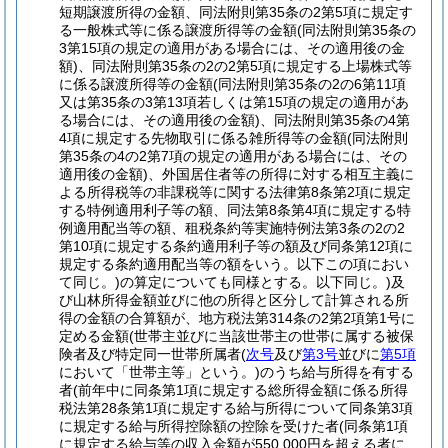
短期譲渡所得の金額、同法附則第35条の2第5項に規定す
る一般株式等に係る譲渡所得等の金額
(同法附則第35条の
3第15項の規定の適用がある場合には、その適用後の金
額)
、同法附則第35条の2の2第5項に規定する上場株式等
に係る譲渡所得等の金額
(同法附則第35条の2の6第11項
又は第35条の3第13項若しくは第15項の規定の適用があ
る場合には、その適用後の金額)
、同法附則第35条の4第
4項に規定する先物取引に係る雑所得等の金額
(同法附則
第35条の4の2第7項の規定の適用がある場合には、その
適用後の金額)
、外国居住者等の所得に対する相互主義に
よる所得税等の非課税等に関する法律第8条第2項に規定
する特例適用利子等の額、同法第8条第4項に規定する特
例適用配当等の額、租税条約等実施特例法第3条の2の2
第10項に規定する条約適用利子等の額及び同条第12項に
規定する条約適用配当等の額をいう。以下この項におい
て同じ。)
の算定についても同様とする。以下同じ。)
及
び山林所得金額並びに他の所得と区分して計算される所
得の金額の合算額が、地方税法第314条の2第2項第1号に
定める金額
(世帯主並びに当該世帯主の世帯に属する被保
険者及び特定同一世帯所属者
(
次号
及び
第3号
並びに
第5項
において「世帯主等」という。)
のうち給与所得を有する
者
(前年中に同条第1項に規定する総所得金額に係る所得
税法第28条第1項に規定する給与所得について同条第3項
に規定する給与所得控除額の控除を受けた者
(同条第1項
に規定する給与等の収入金額が550,000円を超える者に