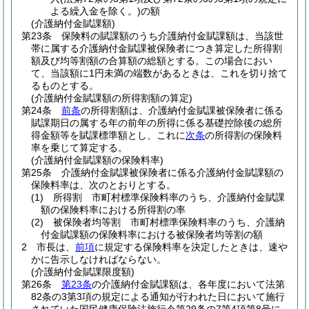
よる繰入金を除く。)
の額
(介護納付金賦課額)
第23条
保険料の賦課額のうち介護納付金賦課額は、当該世
帯に属する介護納付金賦課被保険者につき算定した所得割
額及び均等割額の合算額の総額とする。
この場合におい
て、当該額に1円未満の端数があるときは、これを切り捨て
るものとする。
(介護納付金賦課額の所得割額の算定)
第24条
前条
の所得割額は、介護納付金賦課被保険者に係る
賦課期日の属する年の前年の所得に係る基礎控除後の総所
得金額等を賦課標準額とし、これに
次条
の所得割の保険料
率を乗じて算定する。
(介護納付金賦課額の保険料率)
第25条
介護納付金賦課被保険者に係る介護納付金賦課額の
保険料率は、次のとおりとする。
(1)
所得割 市町村標準保険料率のうち、介護納付金賦課
額の保険料率における所得割の率
(2)
被保険者均等割 市町村標準保険料率のうち、介護納
付金賦課額の保険料率における被保険者均等割の額
2
市長は、
前項
に規定する保険料率を決定したときは、速や
かに告示しなければならない。
(介護納付金賦課限度額)
第26条
第23条
の介護納付金賦課額は、各年度において法第
82条の3第3項の規定による通知が行われた日において施行