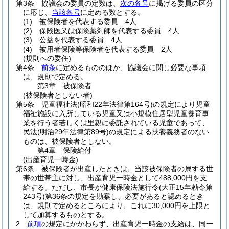
第3条
協議会の委員の定数は、
次の各号
に掲げる委員の区分
に応じ、
当該各号
に定める数とする。
(1)
被保険者を代表する委員 4人
(2)
保険医又は保険薬剤師を代表する委員 4人
(3)
公益を代表する委員 4人
(4)
被用者保険等保険者を代表する委員 2人
(規則への委任)
第4条
前条
に定めるもののほか、協議会に関し必要な事項
は、規則で定める。
第3章
被保険者
(被保険者としない者)
第5条
児童福祉法
(昭和22年法律第164号)
の規定により児童
福祉施設に入所している児童又は小規模住居型児童養育事
業を行う者若しくは里親に委託されている児童であって、
民法
(明治29年法律第89号)
の規定による扶養義務者のない
ものは、被保険者としない。
第4章
保険給付
(出産育児一時金)
第6条
被保険者が出産したときは、当該被保険者の属する世
帯の世帯主に対し、出産育児一時金として488,000円を支
給する。
ただし、市長が健康保険法施行令
(大正15年勅令第
243号)
第36条の規定を勘案し、必要があると認めるとき
は、規則で定めるところにより、これに30,000円を上限と
して加算するものとする。
2
前項
の規定にかかわらず、出産育児一時金の支給は、同一