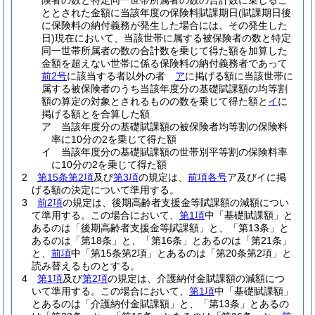
険者の数と特定同一世帯所属者の数の合計数に乗じるこ
ととされた金額に当該年度の保険料賦課期日
(賦課期日後
に保険料の納付義務が発生した場合には、その発生した
日)
現在において、当該世帯に属する被保険者の数と特定
同一世帯所属者の数の合計数を乗じて得た額を加算した
金額を超えない世帯に係る保険料の納付義務者であって
前2号
に該当する者以外の者
ア
に掲げる額に当該世帯に
属する被保険者のうち当該年度分の基礎賦課額の均等割
額の算定の対象とされるものの数を乗じて得た額と
イ
に
掲げる額とを合算した額
ア
当該年度分の基礎賦課額の被保険者均等割の保険料
率に10分の2を乗じて得た額
イ
当該年度分の基礎賦課額の世帯別平等割の保険料率
に10分の2を乗じて得た額
2
第15条第2項
及び
第3項
の規定は、
前項各号
ア及びイに掲
げる額の決定について準用する。
3
前2項
の規定は、後期高齢者支援金等賦課額の減額につい
て準用する。
この場合において、
第1項
中「基礎賦課額」と
あるのは「後期高齢者支援金等賦課額」と、「第13条」と
あるのは「第18条」と、「第16条」とあるのは「第21条」
と、
前項
中「第15条第2項」とあるのは「第20条第2項」と
読み替えるものとする。
4
第1項
及び
第2項
の規定は、介護納付金賦課額の減額につ
いて準用する。
この場合において、
第1項
中「基礎賦課額」
とあるのは「介護納付金賦課額」と、「第13条」とあるの