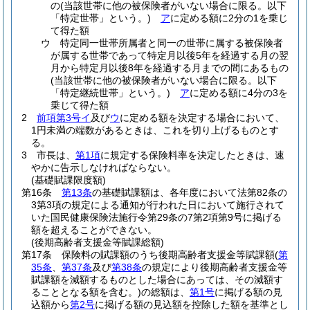
の
(当該世帯に他の被保険者がいない場合に限る。以下
「特定世帯」という。)
ア
に定める額に2分の1を乗じ
て得た額
ウ
特定同一世帯所属者と同一の世帯に属する被保険者
が属する世帯であって特定月以後5年を経過する月の翌
月から特定月以後8年を経過する月までの間にあるもの
(当該世帯に他の被保険者がいない場合に限る。以下
「特定継続世帯」という。)
ア
に定める額に4分の3を
乗じて得た額
2
前項第3号イ
及び
ウ
に定める額を決定する場合において、
1円未満の端数があるときは、これを切り上げるものとす
る。
3
市長は、
第1項
に規定する保険料率を決定したときは、速
やかに告示しなければならない。
(基礎賦課限度額)
第16条
第13条
の基礎賦課額は、各年度において法第82条の
3第3項の規定による通知が行われた日において施行されて
いた国民健康保険法施行令第29条の7第2項第9号に掲げる
額を超えることができない。
(後期高齢者支援金等賦課総額)
第17条
保険料の賦課額のうち後期高齢者支援金等賦課額
(
第
35条
、
第37条
及び
第38条
の規定により後期高齢者支援金等
賦課額を減額するものとした場合にあっては、その減額す
ることとなる額を含む。)
の総額は、
第1号
に掲げる額の見
込額から
第2号
に掲げる額の見込額を控除した額を基準とし