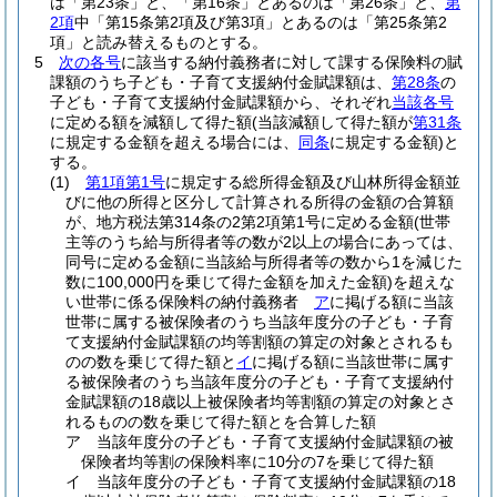
は「第23条」と、「第16条」とあるのは「第26条」と、
第
2項
中「第15条第2項及び第3項」とあるのは「第25条第2
項」と読み替えるものとする。
5
次の各号
に該当する納付義務者に対して課する保険料の賦
課額のうち子ども・子育て支援納付金賦課額は、
第28条
の
子ども・子育て支援納付金賦課額から、それぞれ
当該各号
に定める額を減額して得た額
(当該減額して得た額が
第31条
に規定する金額を超える場合には、
同条
に規定する金額)
と
する。
(1)
第1項第1号
に規定する総所得金額及び山林所得金額並
びに他の所得と区分して計算される所得の金額の合算額
が、地方税法第314条の2第2項第1号に定める金額
(世帯
主等のうち給与所得者等の数が2以上の場合にあっては、
同号に定める金額に当該給与所得者等の数から1を減じた
数に100,000円を乗じて得た金額を加えた金額)
を超えな
い世帯に係る保険料の納付義務者
ア
に掲げる額に当該
世帯に属する被保険者のうち当該年度分の子ども・子育
て支援納付金賦課額の均等割額の算定の対象とされるも
のの数を乗じて得た額と
イ
に掲げる額に当該世帯に属す
る被保険者のうち当該年度分の子ども・子育て支援納付
金賦課額の18歳以上被保険者均等割額の算定の対象とさ
れるものの数を乗じて得た額とを合算した額
ア
当該年度分の子ども・子育て支援納付金賦課額の被
保険者均等割の保険料率に10分の7を乗じて得た額
イ
当該年度分の子ども・子育て支援納付金賦課額の18