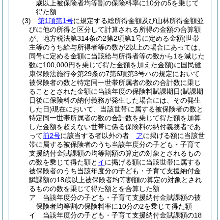
歳以上被保険者均等割の保険料率に10分の5を乗じて
得た額
(3)
第1項第1号
に規定する総所得金額及び山林所得金額並
びに他の所得と区分して計算される所得の金額の合算額
が、地方税法第314条の2第2項第1号に定める金額
(世帯
主等のうち給与所得者等の数が2以上の場合にあっては、
同号に定める金額に当該給与所得者等の数から1を減じた
数に100,000円を乗じて得た金額を加えた金額)
に国民健
康保険法施行令第29条の7第6項第3号ハの規定において
被保険者の数と特定同一世帯所属者の数の合計数に乗じ
ることとされた金額に当該年度の保険料賦課期日
(賦課期
日後に保険料の納付義務が発生した場合には、その発生
した日)
現在において、当該世帯に属する被保険者の数と
特定同一世帯所属者の数の合計数を乗じて得た額を加算
した金額を超えない世帯に係る保険料の納付義務者であ
って
前2号
に該当する者以外の者
ア
に掲げる額に当該世
帯に属する被保険者のうち当該年度分の子ども・子育て
支援納付金賦課額の均等割額の算定の対象とされるもの
の数を乗じて得た額と
イ
に掲げる額に当該世帯に属する
被保険者のうち当該年度分の子ども・子育て支援納付金
賦課額の18歳以上被保険者均等割額の算定の対象とされ
るものの数を乗じて得た額とを合算した額
ア
当該年度分の子ども・子育て支援納付金賦課額の被
保険者均等割の保険料率に10分の2を乗じて得た額
イ
当該年度分の子ども・子育て支援納付金賦課額の18