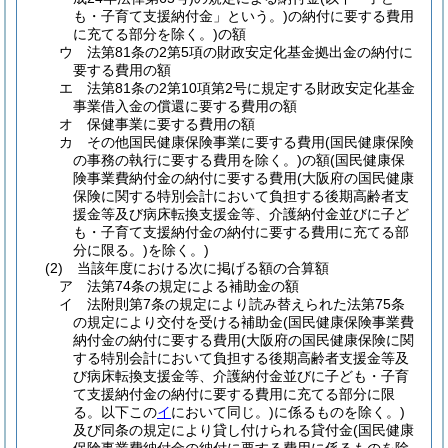
も・子育て支援納付金」という。)
の納付に要する費用
に充てる部分を除く。)
の額
ウ
法第81条の2第5項の財政安定化基金拠出金の納付に
要する費用の額
エ
法第81条の2第10項第2号に規定する財政安定化基金
事業借入金の償還に要する費用の額
オ
保健事業に要する費用の額
カ
その他国民健康保険事業に要する費用
(国民健康保険
の事務の執行に要する費用を除く。)
の額
(国民健康保
険事業費納付金の納付に要する費用
(大阪府の国民健康
保険に関する特別会計において負担する後期高齢者支
援金等及び病床転換支援金等、介護納付金並びに子ど
も・子育て支援納付金の納付に要する費用に充てる部
分に限る。)
を除く。)
(2)
当該年度における次に掲げる額の合算額
ア
法第74条の規定による補助金の額
イ
法附則第7条の規定により読み替えられた法第75条
の規定により交付を受ける補助金
(国民健康保険事業費
納付金の納付に要する費用
(大阪府の国民健康保険に関
する特別会計において負担する後期高齢者支援金等及
び病床転換支援金等、介護納付金並びに子ども・子育
て支援納付金の納付に要する費用に充てる部分に限
る。以下この
イ
において同じ。)
に係るものを除く。)
及び同条の規定により貸し付けられる貸付金
(国民健康