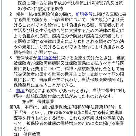
医療に関する法律
(平成10年法律第114号)
第37条又は第
37条の2に規定する医療
2
精神・結核医療給付金の額は、
前項各号
に掲げる医療に要
する費用の額から、当該医療について、法の規定により受
けることができる給付により負担される額、障害者の日常
生活及び社会生活を総合的に支援するための法律の規定に
より負担される額、感染症の予防及び感染症の患者に対す
る医療に関する法律の規定により負担される額その他の法
令の規定により受けることができる給付により負担される
額を控除した額とする。
3
被保険者が
第1項各号
に掲げる医療を受けたときは、当該
被保険者が保険医療機関又は保険薬局に支払うべき当該医
療に要した費用について、精神・結核医療給付金として当
該被保険者の属する世帯の世帯主に対し支給すべき額の限
度において、当該世帯主に代わり、当該保険医療機関又は
保険薬局に支払うことができる。
4
前項
の規定による支払があったときは、当該世帯主に対し
精神・結核医療給付金の支払があったものとみなす。
第5章
保健事業
第9条
本市は、国民健康保険法
(昭和33年法律第192号。以
下「法」という。)
第72条の5第1項に規定する特定健康診
査等を行うものとするほか、これらの事業以外の事業であ
って、被保険者の健康の保持増進のために次に掲げる事業
を行う。
(1)
健康教育