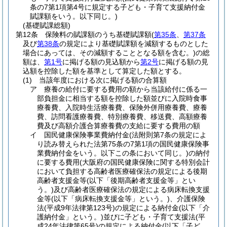
条の7第1項第4号に規定する子ども・子育て支援納付金
賦課額をいう。以下同じ。)
(基礎賦課総額)
第12条
保険料の賦課額のうち基礎賦課額
(
第35条
、
第37条
及び
第38条
の規定により基礎賦課額を減額するものとした
場合にあっては、その減額することとなる額を含む。)
の総
額は、
第1号
に掲げる額の見込額から
第2号
に掲げる額の見
込額を控除した額を基準として算定した額とする。
(1)
当該年度における次に掲げる額の合算額
ア
療養の給付に要する費用の額から当該給付に係る一
部負担金に相当する額を控除した額並びに入院時食事
療養費、入院時生活療養費、保険外併用療養費、療養
費、訪問看護療養費、特別療養費、移送費、高額療養
費及び高額介護合算療養費の支給に要する費用の額
イ
国民健康保険事業費納付金
(法附則第7条の規定によ
り読み替えられた法第75条の7第1項の国民健康保険事
業費納付金をいう。以下この条において同じ。)
の納付
に要する費用
(大阪府の国民健康保険に関する特別会計
において負担する高齢者医療確保法の規定による後期
高齢者支援金等
(以下「後期高齢者支援金等」とい
う。)
及び高齢者医療確保法の規定による病床転換支援
金等
(以下「病床転換支援金等」という。)
、介護保険
法
(平成9年法律第123号)
の規定による納付金
(以下「介
護納付金」という。)
並びに子ども・子育て支援法
(平
成24年法律第65号)
の規定による納付金
(以下「子ど