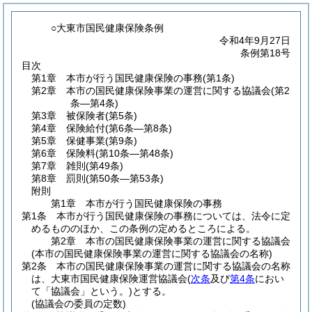
○大東市国民健康保険条例
令和4年9月27日
条例第18号
目次
第1章
本市が行う国民健康保険の事務
(第1条)
第2章
本市の国民健康保険事業の運営に関する協議会
(第2
条―第4条)
第3章
被保険者
(第5条)
第4章
保険給付
(第6条―第8条)
第5章
保健事業
(第9条)
第6章
保険料
(第10条―第48条)
第7章
雑則
(第49条)
第8章
罰則
(第50条―第53条)
附則
第1章
本市が行う国民健康保険の事務
第1条
本市が行う国民健康保険の事務については、法令に定
めるもののほか、この条例の定めるところによる。
第2章
本市の国民健康保険事業の運営に関する協議会
(本市の国民健康保険事業の運営に関する協議会の名称)
第2条
本市の国民健康保険事業の運営に関する協議会の名称
は、大東市国民健康保険運営協議会
(
次条
及び
第4条
におい
て「協議会」という。)
とする。
(協議会の委員の定数)