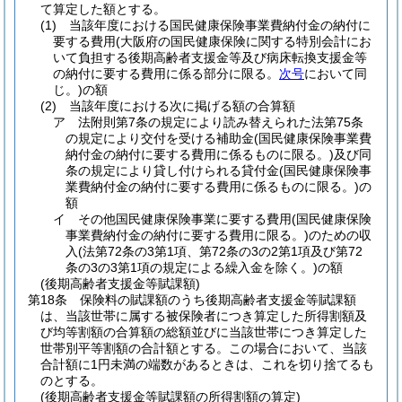
て算定した額とする。
(1)
当該年度における国民健康保険事業費納付金の納付に
要する費用
(大阪府の国民健康保険に関する特別会計にお
いて負担する後期高齢者支援金等及び病床転換支援金等
の納付に要する費用に係る部分に限る。
次号
において同
じ。)
の額
(2)
当該年度における次に掲げる額の合算額
ア
法附則第7条の規定により読み替えられた法第75条
の規定により交付を受ける補助金
(国民健康保険事業費
納付金の納付に要する費用に係るものに限る。)
及び同
条の規定により貸し付けられる貸付金
(国民健康保険事
業費納付金の納付に要する費用に係るものに限る。)
の
額
イ
その他国民健康保険事業に要する費用
(国民健康保険
事業費納付金の納付に要する費用に限る。)
のための収
入
(法第72条の3第1項、第72条の3の2第1項及び第72
条の3の3第1項の規定による繰入金を除く。)
の額
(後期高齢者支援金等賦課額)
第18条
保険料の賦課額のうち後期高齢者支援金等賦課額
は、当該世帯に属する被保険者につき算定した所得割額及
び均等割額の合算額の総額並びに当該世帯につき算定した
世帯別平等割額の合計額とする。
この場合において、当該
合計額に1円未満の端数があるときは、これを切り捨てるも
のとする。
(後期高齢者支援金等賦課額の所得割額の算定)