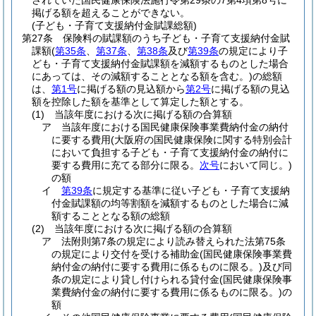
されていた国民健康保険法施行令第29条の7第4項第8号に
掲げる額を超えることができない。
(子ども・子育て支援納付金賦課総額)
第27条
保険料の賦課額のうち子ども・子育て支援納付金賦
課額
(
第35条
、
第37条
、
第38条
及び
第39条
の規定により子
ども・子育て支援納付金賦課額を減額するものとした場合
にあっては、その減額することとなる額を含む。)
の総額
は、
第1号
に掲げる額の見込額から
第2号
に掲げる額の見込
額を控除した額を基準として算定した額とする。
(1)
当該年度における次に掲げる額の合算額
ア
当該年度における国民健康保険事業費納付金の納付
に要する費用
(大阪府の国民健康保険に関する特別会計
において負担する子ども・子育て支援納付金の納付に
要する費用に充てる部分に限る。
次号
において同じ。)
の額
イ
第39条
に規定する基準に従い子ども・子育て支援納
付金賦課額の均等割額を減額するものとした場合に減
額することとなる額の総額
(2)
当該年度における次に掲げる額の合算額
ア
法附則第7条の規定により読み替えられた法第75条
の規定により交付を受ける補助金
(国民健康保険事業費
納付金の納付に要する費用に係るものに限る。)
及び同
条の規定により貸し付けられる貸付金
(国民健康保険事
業費納付金の納付に要する費用に係るものに限る。)
の
額