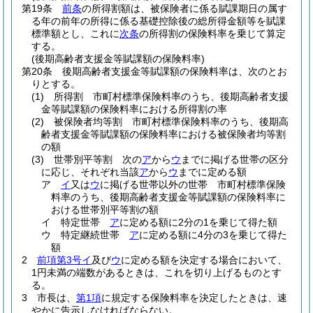
第19条
前条
の所得割額は、被保険者に係る賦課期日の属す
る年の前年の所得に係る基礎控除後の総所得金額等を賦課
標準額とし、これに
次条
の所得割の保険料率を乗じて算定
する。
(後期高齢者支援金等賦課額の保険料率)
第20条
後期高齢者支援金等賦課額の保険料率は、次のとお
りとする。
(1)
所得割 市町村標準保険料率のうち、後期高齢者支援
金等賦課額の保険料率における所得割の率
(2)
被保険者均等割 市町村標準保険料率のうち、後期高
齢者支援金等賦課額の保険料率における被保険者均等割
の額
(3)
世帯別平等割 次の
ア
から
ウ
までに掲げる世帯の区分
に応じ、それぞれ当該
ア
から
ウ
までに定める額
ア
イ
又は
ウ
に掲げる世帯以外の世帯 市町村標準保険
料率のうち、後期高齢者支援金等賦課額の保険料率に
おける世帯別平等割の額
イ
特定世帯
ア
に定める額に2分の1を乗じて得た額
ウ
特定継続世帯
ア
に定める額に4分の3を乗じて得た
額
2
前項第3号イ
及び
ウ
に定める額を決定する場合において、
1円未満の端数があるときは、これを切り上げるものとす
る。
3
市長は、
第1項
に規定する保険料率を決定したときは、速
やかに告示しなければならない。