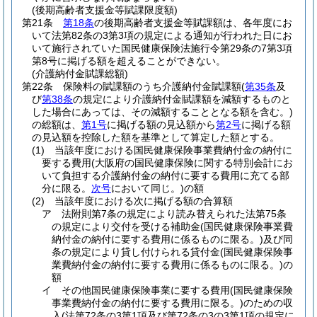
(後期高齢者支援金等賦課限度額)
第21条
第18条
の後期高齢者支援金等賦課額は、各年度にお
いて法第82条の3第3項の規定による通知が行われた日にお
いて施行されていた国民健康保険法施行令第29条の7第3項
第8号に掲げる額を超えることができない。
(介護納付金賦課総額)
第22条
保険料の賦課額のうち介護納付金賦課額
(
第35条
及
び
第38条
の規定により介護納付金賦課額を減額するものと
した場合にあっては、その減額することとなる額を含む。)
の総額は、
第1号
に掲げる額の見込額から
第2号
に掲げる額
の見込額を控除した額を基準として算定した額とする。
(1)
当該年度における国民健康保険事業費納付金の納付に
要する費用
(大阪府の国民健康保険に関する特別会計にお
いて負担する介護納付金の納付に要する費用に充てる部
分に限る。
次号
において同じ。)
の額
(2)
当該年度における次に掲げる額の合算額
ア
法附則第7条の規定により読み替えられた法第75条
の規定により交付を受ける補助金
(国民健康保険事業費
納付金の納付に要する費用に係るものに限る。)
及び同
条の規定により貸し付けられる貸付金
(国民健康保険事
業費納付金の納付に要する費用に係るものに限る。)
の
額
イ
その他国民健康保険事業に要する費用
(国民健康保険
事業費納付金の納付に要する費用に限る。)
のための収
入
(法第72条の3第1項及び第72条の3の3第1項の規定に