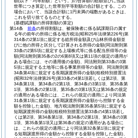
額
(以下「均等割額」という。)
の合算額の総額並びに当該
世帯につき算定した世帯別平等割額の合計額とする。
この
場合において、当該合計額に1円未満の端数があるときは、
これを切り捨てるものとする。
(基礎賦課額の所得割額の算定)
第14条
前条
の所得割額は、被保険者に係る賦課期日の属す
る年の前年の所得に係る地方税法
(昭和25年法律第226号)
第
314条の2第1項に規定する総所得金額及び山林所得金額並
びに他の所得と区分して計算される所得の金額
(同法附則第
33条の2第5項に規定する上場株式等に係る配当所得等の金
額
(同法附則第35条の2の6第8項又は第11項の規定の適用が
ある場合には、その適用後の金額)
、同法附則第33条の3第
5項に規定する土地等に係る事業所得等の金額、同法附則第
34条第4項に規定する長期譲渡所得の金額
(租税特別措置法
(昭和32年法律第26号)
第33条の4第1項若しくは第2項、第
34条第1項、第34条の2第1項、第34条の3第1項、第35条第
1項、第35条の2第1項、第35条の3第1項又は第36条の規定
の適用がある場合には、これらの規定の適用により同法第
31条第1項に規定する長期譲渡所得の金額から控除する金
額を控除した金額)
、地方税法附則第35条第5項に規定する
短期譲渡所得の金額
(租税特別措置法第33条の4第1項若し
くは第2項、第34条第1項、第34条の2第1項、第34条の3第
1項、第35条第1項又は第36条の規定の適用がある場合に
は、これらの規定の適用により同法第32条第1項に規定す
る短期譲渡所得の金額から控除する金額を控除した金額)
、