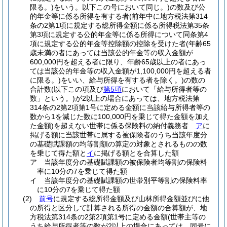
限る。)
をいう。以下この号において同じ。)
の数及び公
的年金等に係る所得を有する者
(前年中に地方税法第314
条の2第1項に規定する総所得金額に係る所得税法第35条
第3項に規定する公的年金等に係る所得について同条第4
項に規定する公的年金等控除額の控除を受けた者
(年齢65
歳未満の者にあっては当該公的年金等の収入金額が
600,000円を超える者に限り、年齢65歳以上の者にあっ
ては当該公的年金等の収入金額が1,100,000円を超える者
に限る。)
をいい、給与所得を有する者を除く。)
の数の
合計数
(以下この項及び
第5項
において「給与所得者等の
数」という。)
が2以上の場合にあっては、地方税法第
314条の2第2項第1号に定める金額に当該給与所得者等の
数から1を減じた数に100,000円を乗じて得た金額を加え
た金額)
を超えない世帯に係る保険料の納付義務者
ア
に
掲げる額に当該世帯に属する被保険者のうち当該年度分
の基礎賦課額の均等割額の算定の対象とされるものの数
を乗じて得た額と
イ
に掲げる額とを合算した額
ア
当該年度分の基礎賦課額の被保険者均等割の保険料
率に10分の7を乗じて得た額
イ
当該年度分の基礎賦課額の世帯別平等割の保険料率
に10分の7を乗じて得た額
(2)
前号
に規定する総所得金額及び山林所得金額並びに他
の所得と区分して計算される所得の金額の合算額が、地
方税法第314条の2第2項第1号に定める金額
(世帯主等の
うち給与所得者等の数が2以上の場合にあっては、同号に