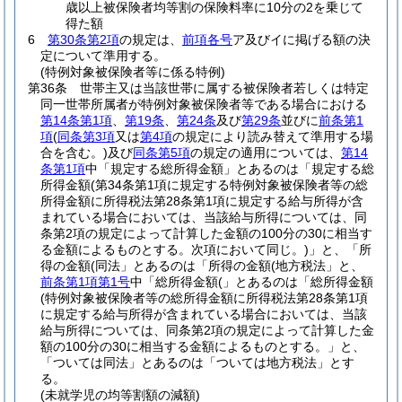
歳以上被保険者均等割の保険料率に10分の2を乗じて
得た額
6
第30条第2項
の規定は、
前項各号
ア及びイに掲げる額の決
定について準用する。
(特例対象被保険者等に係る特例)
第36条
世帯主又は当該世帯に属する被保険者若しくは特定
同一世帯所属者が特例対象被保険者等である場合における
第14条第1項
、
第19条
、
第24条
及び
第29条
並びに
前条第1
項
(
同条第3項
又は
第4項
の規定により読み替えて準用する場
合を含む。)
及び
同条第5項
の規定の適用については、
第14
条第1項
中「規定する総所得金額」とあるのは「規定する総
所得金額
(第34条第1項に規定する特例対象被保険者等の総
所得金額に所得税法第28条第1項に規定する給与所得が含
まれている場合においては、当該給与所得については、同
条第2項の規定によって計算した金額の100分の30に相当す
る金額によるものとする。次項において同じ。)
」と、「所
得の金額(同法」とあるのは「所得の金額(地方税法」と、
前条第1項第1号
中「総所得金額(」とあるのは「総所得金額
(特例対象被保険者等の総所得金額に所得税法第28条第1項
に規定する給与所得が含まれている場合においては、当該
給与所得については、同条第2項の規定によって計算した金
額の100分の30に相当する金額によるものとする。」と、
「ついては同法」とあるのは「ついては地方税法」とす
る。
(未就学児の均等割額の減額)