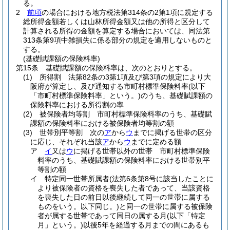
る。
2
前項
の場合における地方税法第314条の2第1項に規定する
総所得金額若しくは山林所得金額又は他の所得と区分して
計算される所得の金額を算定する場合においては、同法第
313条第9項中雑損失に係る部分の規定を適用しないものと
する。
(基礎賦課額の保険料率)
第15条
基礎賦課額の保険料率は、次のとおりとする。
(1)
所得割 法第82条の3第1項及び第3項の規定により大
阪府が算定し、及び通知する市町村標準保険料率
(以下
「市町村標準保険料率」という。)
のうち、基礎賦課額の
保険料率における所得割の率
(2)
被保険者均等割 市町村標準保険料率のうち、基礎賦
課額の保険料率における被保険者均等割の額
(3)
世帯別平等割 次の
ア
から
ウ
までに掲げる世帯の区分
に応じ、それぞれ当該
ア
から
ウ
までに定める額
ア
イ
又は
ウ
に掲げる世帯以外の世帯 市町村標準保険
料率のうち、基礎賦課額の保険料率における世帯別平
等割の額
イ
特定同一世帯所属者
(法第6条第8号に該当したことに
より被保険者の資格を喪失した者であって、当該資格
を喪失した日の前日以後継続して同一の世帯に属する
ものをいう。以下同じ。)
と同一の世帯に属する被保険
者が属する世帯であって同日の属する月
(以下「特定
月」という。)
以後5年を経過する月までの間にあるも