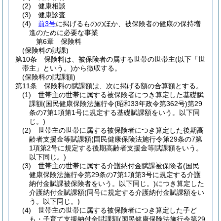
(2)
健康相談
(3)
健康診査
(4)
前3号
に掲げるもののほか、被保険者の健康の保持増
進のために必要な事業
第6章
保険料
(保険料の賦課)
第10条
保険料は、被保険者の属する世帯の世帯主
(以下「世
帯主」という。)
から徴収する。
(保険料の賦課額)
第11条
保険料の賦課額は、次に掲げる額の合算額とする。
(1)
世帯主の世帯に属する被保険者につき算定した基礎賦
課額
(国民健康保険法施行令
(昭和33年政令第362号)
第29
条の7第1項第1号に規定する基礎賦課額をいう。以下同
じ。)
(2)
世帯主の世帯に属する被保険者につき算定した後期高
齢者支援金等賦課額
(国民健康保険法施行令第29条の7第
1項第2号に規定する後期高齢者支援金等賦課額をいう。
以下同じ。)
(3)
世帯主の世帯に属する介護納付金賦課被保険者
(国民
健康保険法施行令第29条の7第1項第3号に規定する介護
納付金賦課被保険者をいう。以下同じ。)
につき算定した
介護納付金賦課額
(同号に規定する介護納付金賦課額をい
う。以下同じ。)
(4)
世帯主の世帯に属する被保険者につき算定した子ど
も・子育て支援納付金賦課額
(国民健康保険法施行令第29