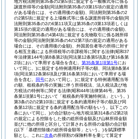
地方税法附則第35条の2第5項に規定する一般株式等に係る
譲渡所得等の金額
(同法附則第35条の3第15項の規定の適用
がある場合には、その適用後の金額)
、同法附則第35条の2
の2第5項に規定する上場株式等に係る譲渡所得等の金額
(同
法附則第35条の2の6第11項又は第35条の3第13項若しくは
第15項の規定の適用がある場合には、その適用後の金額)
、
同法附則第35条の4第4項に規定する先物取引に係る雑所得
等の金額
(同法附則第35条の4の2第7項の規定の適用がある
場合には、その適用後の金額)
、外国居住者等の所得に対す
る相互主義による所得税等の非課税等に関する法律
(昭和37
年法律第144号)
第8条第2項
(同法第12条第5項及び第16条第
2項において準用する場合を含む。
第35条第1項第1号
にお
いて同じ。)
に規定する特例適用利子等の額、同法第8条第4
項
(同法第12条第6項及び第16条第3項において準用する場
合を含む。
同号
において同じ。)
に規定する特例適用配当等
の額、租税条約等の実施に伴う所得税法、法人税法及び地
方税法の特例等に関する法律
(昭和44年法律第46号。第35
条第1項第1号において「租税条約等実施特例法」という。)
第3条の2の2第10項に規定する条約適用利子等の額及び同
条第12項に規定する条約適用配当等の額をいう。以下この
条において同じ。)
の合計額から地方税法第314条の2第2項
の規定による控除をした後の総所得金額及び山林所得金額
並びに他の所得と区分して計算される所得の金額の合計額
(以下「基礎控除後の総所得金額等」という。)
を賦課標準
額とし、これに
次条
の所得割の保険料率を乗じて算定す