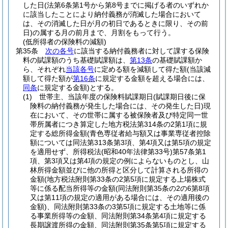
した日
(法第6条第1号から第8号までに掲げる者のいずれか
に該当したことにより納付義務が消滅した場合において
は、その消滅した日が月の初日であるときに限り、その前
日)
の属する月の前月まで、月割をもって行う。
(低所得者の保険料の減額)
第35条
次の各号
に該当する納付義務者に対して課する保険
料の賦課額のうち基礎賦課額は、
第13条
の基礎賦課額か
ら、それぞれ
当該各号
に定める額を減額して得た額
(当該減
額して得た額が
第16条
に規定する金額を超える場合には、
同条
に規定する金額)
とする。
(1)
世帯主、当該年度の保険料賦課期日
(賦課期日後に保
険料の納付義務が発生した場合には、その発生した日)
現
在において、その世帯に属する被保険者及び特定同一世
帯所属者につき算定した地方税法第314条の2第1項に規
定する総所得金額
(青色専従者給与額又は事業専従者控除
額については同法第313条第3項、第4項又は第5項の規定
を適用せず、所得税法
(昭和40年法律第33号)
第57条第1
項、第3項又は第4項の規定の例によらないものとし、山
林所得金額並びに他の所得と区分して計算される所得の
金額
(地方税法附則第33条の2第5項に規定する上場株式
等に係る配当所得等の金額
(同法附則第35条の2の6第8項
又は第11項の規定の適用がある場合には、その適用後の
金額)
、同法附則第33条の3第5項に規定する土地等に係
る事業所得等の金額、同法附則第34条第4項に規定する
長期譲渡所得の金額、同法附則第35条第5項に規定する