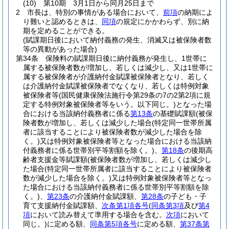
(10)
第10期 3月1日から同月25日まで
2
市長は、特別の事情がある場合において、
前項
の納期によ
り難いと認めるときは、
同項
の規定にかかわらず、別に納
期を定めることができる。
(賦課期日後において納付義務の発生、消滅又は被保険者数
等の異動があった場合)
第34条
保険料の賦課期日後に納付義務が発生し、1世帯に
属する被保険者数が増加し、若しくは減少し、又は1世帯に
属する被保険者が介護納付金賦課被保険者となり、若しく
は介護納付金賦課被保険者でなくなり、若しくは特例対象
被保険者等
(国民健康保険法施行令第29条の7の2第2項に規
定する特例対象被保険者等をいう。以下同じ。)
となった場
合における当該納付義務者に係る
第13条
の基礎賦課額
(被保
険者数が増加し、若しくは減少した場合
(特定同一世帯所属
者に該当することにより被保険者数が減少した場合を除
く。)
又は特例対象被保険者等となった場合における当該納
付義務者に係る世帯別平等割額を除く。)
、
第18条
の後期高
齢者支援金等賦課額
(被保険者数が増加し、若しくは減少し
た場合
(特定同一世帯所属者に該当することにより被保険者
数が減少した場合を除く。)
又は特例対象被保険者等となっ
た場合における当該納付義務者に係る世帯別平等割額を除
く。)
、
第23条
の介護納付金賦課額、
第28条
の子ども・子
育て支援納付金賦課額、
次条第1項各号
(
同条第3項
及び
第4
項
において読み替えて準用する場合を含む。
次項
において
同じ。)
に定める額、
同条第5項各号
に定める額、
第37条第