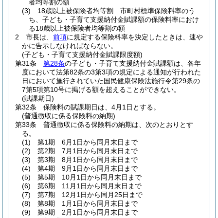
者均等割の額
(3)
18歳以上被保険者均等割 市町村標準保険料率のう
ち、子ども・子育て支援納付金賦課額の保険料率におけ
る18歳以上被保険者均等割の額
2
市長は、
前項
に規定する保険料率を決定したときは、速や
かに告示しなければならない。
(子ども・子育て支援納付金賦課限度額)
第31条
第28条
の子ども・子育て支援納付金賦課額は、各年
度において法第82条の3第3項の規定による通知が行われた
日において施行されていた国民健康保険法施行令第29条の
7第5項第10号に掲げる額を超えることができない。
(賦課期日)
第32条
保険料の賦課期日は、4月1日とする。
(普通徴収に係る保険料の納期)
第33条
普通徴収に係る保険料の納期は、次のとおりとす
る。
(1)
第1期 6月1日から同月末日まで
(2)
第2期 7月1日から同月末日まで
(3)
第3期 8月1日から同月末日まで
(4)
第4期 9月1日から同月末日まで
(5)
第5期 10月1日から同月末日まで
(6)
第6期 11月1日から同月末日まで
(7)
第7期 12月1日から同月25日まで
(8)
第8期 1月1日から同月末日まで
(9)
第9期 2月1日から同月末日まで