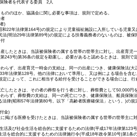
保険者を代表する委員 2人
るもののほか、協議会に関し必要な事項は、規則で定める。
険者
者)
昭和22年法律第164号)
の規定により児童福祉施設に入所している児童又
民法
(明治29年法律第89号)
の規定による扶養義務者のないものは、被保
給付
産したときは、当該被保険者の属する世帯の世帯主に対し、出産育児一時金
第243号)
第36条の規定を勘案し、必要があると認めるときは、規則で定
かわらず、出産育児一時金の支給は、同一の出産につき、健康保険法
(大
和33年法律第128号。他の法律において準用し、又は例による場合を含む
規定によって、これに相当する給付を受けることができる場合には、行
亡したときは、その者の葬祭を行う者に対し、葬祭費として50,000円
かわらず、葬祭費の支給は、同一の死亡につき、健康保険法、船員保険
る法律
(昭和57年法律第80号。以下「高齢者医療確保法」という。)
の規
付金)
次に掲げる医療を受けたときは、当該被保険者の属する世帯の世帯主に
生活及び社会生活を総合的に支援するための法律
(平成17年法律第123号
生活を総合的に支援するための法律施行令
(平成18年政令第10号)
第1条