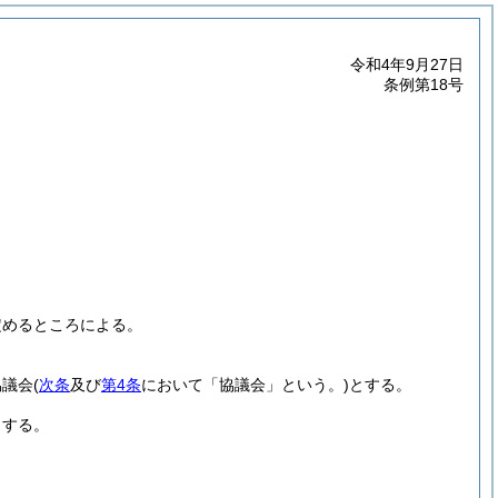
令和4年9月27日
条例第18号
定めるところによる。
協議会
(
次条
及び
第4条
において「協議会」という。)
とする。
とする。