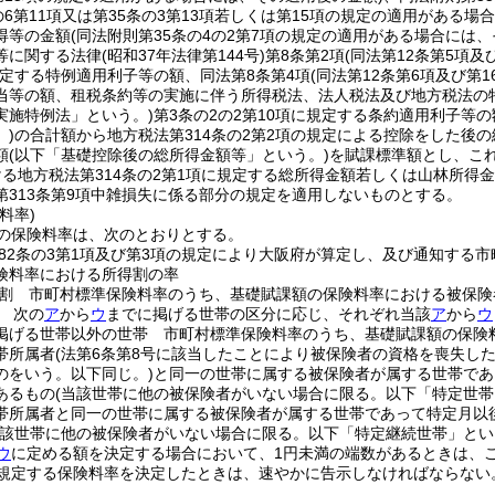
の6第11項又は第35条の3第13項若しくは第15項の規定の適用がある場
得等の金額
(同法附則第35条の4の2第7項の規定の適用がある場合には、
等に関する法律
(昭和37年法律第144号)
第8条第2項
(同法第12条第5項
定する特例適用利子等の額、同法第8条第4項
(同法第12条第6項及び第
当等の額、租税条約等の実施に伴う所得税法、法人税法及び地方税法の
実施特例法」という。)
第3条の2の2第10項に規定する条約適用利子等
)
の合計額から地方税法第314条の2第2項の規定による控除をした後
額
(以下「基礎控除後の総所得金額等」という。)
を賦課標準額とし、こ
る地方税法第314条の2第1項に規定する総所得金額若しくは山林所得
第313条第9項中雑損失に係る部分の規定を適用しないものとする。
料率)
の保険料率は、次のとおりとする。
82条の3第1項及び第3項の規定により大阪府が算定し、及び通知する
険料率における所得割の率
割 市町村標準保険料率のうち、基礎賦課額の保険料率における被保険
 次の
ア
から
ウ
までに掲げる世帯の区分に応じ、それぞれ当該
ア
から
ウ
掲げる世帯以外の世帯 市町村標準保険料率のうち、基礎賦課額の保険
帯所属者
(法第6条第8号に該当したことにより被保険者の資格を喪失し
のをいう。以下同じ。)
と同一の世帯に属する被保険者が属する世帯であ
あるもの
(当該世帯に他の被保険者がいない場合に限る。以下「特定世帯
帯所属者と同一の世帯に属する被保険者が属する世帯であって特定月以
当該世帯に他の被保険者がいない場合に限る。以下「特定継続世帯」とい
ウ
に定める額を決定する場合において、1円未満の端数があるときは、
規定する保険料率を決定したときは、速やかに告示しなければならない