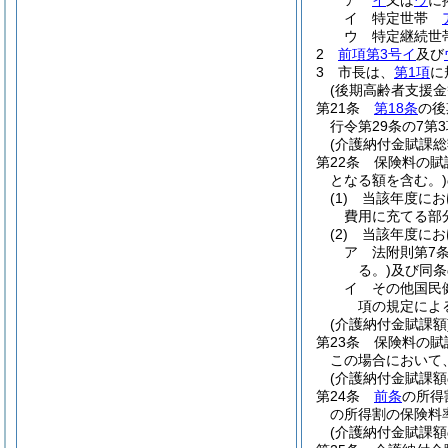
ア
イ
又は
ウ
に
イ
特定世帯
ウ
特定継続
2
前項第3号イ
及び
3
市長は、
第1項
に
(後期高齢者支援金
第21条
第18条
の後
行令第29条の7第
(介護納付金賦課総
第22条
保険料の賦
となる額を含む。)
(1)
当該年度にお
費用に充てる部
(2)
当該年度にお
ア
法附則第7
る。)
及び同条
イ
その他国民
項の規定によ
(介護納付金賦課額
第23条
保険料の賦
この場合において
(介護納付金賦課額
第24条
前条
の所得
の所得割の保険料
(介護納付金賦課額