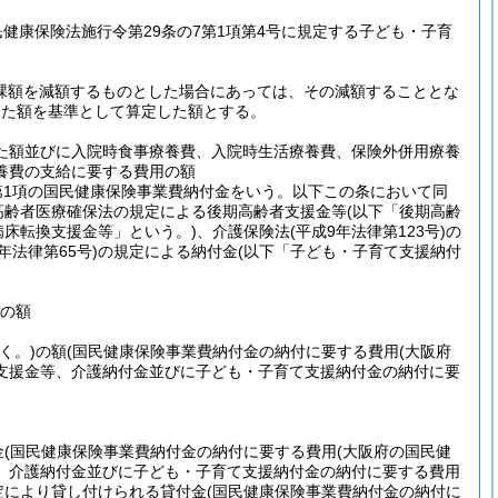
民健康保険法施行令第29条の7第1項第4号に規定する子ども・子育
課額を減額するものとした場合にあっては、その減額することとな
した額を基準として算定した額とする。
た額並びに入院時食事療養費、入院時生活療養費、保険外併用療養
養費の支給に要する費用の額
7第1項の国民健康保険事業費納付金をいう。以下この条において同
高齢者医療確保法の規定による後期高齢者支援金等
(以下「後期高齢
病床転換支援金等」という。)
、介護保険法
(平成9年法律第123号)
の
4年法律第65号)
の規定による納付金
(以下「子ども・子育て支援納付
用の額
く。)
の額
(国民健康保険事業費納付金の納付に要する費用
(大阪府
支援金等、介護納付金並びに子ども・子育て支援納付金の納付に要
金
(国民健康保険事業費納付金の納付に要する費用
(大阪府の国民健
、介護納付金並びに子ども・子育て支援納付金の納付に要する費用
定により貸し付けられる貸付金
(国民健康保険事業費納付金の納付に