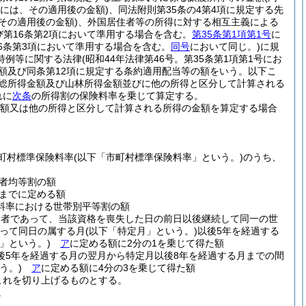
合には、その適用後の金額)
、同法附則第35条の4第4項に規定する先
その適用後の金額)
、外国居住者等の所得に対する相互主義による
及び第16条第2項において準用する場合を含む。
第35条第1項第1号
に
16条第3項において準用する場合を含む。
同号
において同じ。)
に規
特例等に関する法律
(昭和44年法律第46号。第35条第1項第1号にお
の額及び同条第12項に規定する条約適用配当等の額をいう。以下こ
の総所得金額及び山林所得金額並びに他の所得と区分して計算される
れに
次条
の所得割の保険料率を乗じて算定する。
金額又は他の所得と区分して計算される所得の金額を算定する場合
市町村標準保険料率
(以下「市町村標準保険料率」という。)
のうち、
者均等割の額
までに定める額
料率における世帯別平等割の額
た者であって、当該資格を喪失した日の前日以後継続して同一の世
って同日の属する月
(以下「特定月」という。)
以後5年を経過する
」という。)
ア
に定める額に2分の1を乗じて得た額
後5年を経過する月の翌月から特定月以後8年を経過する月までの間
う。)
ア
に定める額に4分の3を乗じて得た額
これを切り上げるものとする。
。