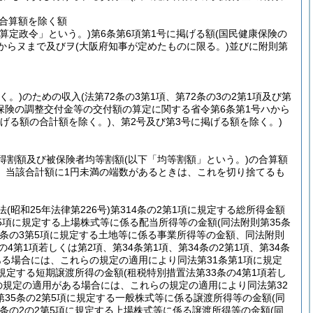
の合算額を除く額
「算定政令」という。)
第6条第6項第1号に掲げる額
(国民健康保険の
ハからヌまで及びヲ
(大阪府知事が定めたものに限る。)
並びに附則第
く。)
のための収入
(法第72条の3第1項、第72条の3の2第1項及び第
保険の調整交付金等の交付額の算定に関する省令第6条第1号ハから
掲げる額の合計額を除く。)
、第2号及び第3号に掲げる額を除く。)
得割額及び被保険者均等割額
(以下「均等割額」という。)
の合算額
、当該合計額に1円未満の端数があるときは、これを切り捨てるも
法
(昭和25年法律第226号)
第314条の2第1項に規定する総所得金額
第5項に規定する上場株式等に係る配当所得等の金額
(同法附則第35条
3条の3第5項に規定する土地等に係る事業所得等の金額、同法附則
条の4第1項若しくは第2項、第34条第1項、第34条の2第1項、第34条
用がある場合には、これらの規定の適用により同法第31条第1項に規定
に規定する短期譲渡所得の金額
(租税特別措置法第33条の4第1項若し
6条の規定の適用がある場合には、これらの規定の適用により同法第32
第35条の2第5項に規定する一般株式等に係る譲渡所得等の金額
(同
5条の2の2第5項に規定する上場株式等に係る譲渡所得等の金額
(同