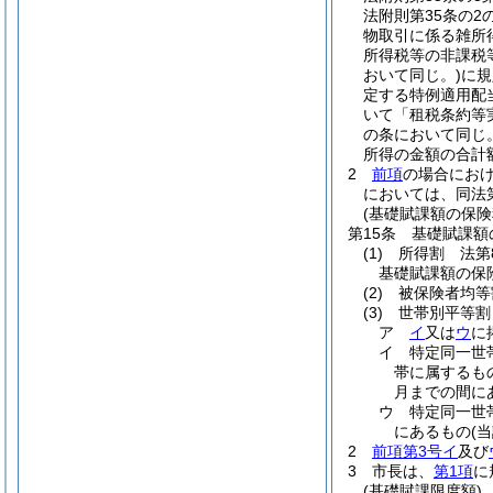
法附則第35条の2
物取引に係る雑所
所得税等の非課税
おいて同じ。)
に規
定する特例適用配
いて「租税条約等
の条において同じ。
所得の金額の合計
2
前項
の場合におけ
においては、同法
(基礎賦課額の保険
第15条
基礎賦課額
(1)
所得割 法第
基礎賦課額の保
(2)
被保険者均等
(3)
世帯別平等割
ア
イ
又は
ウ
に
イ
特定同一世
帯に属するも
月までの間に
ウ
特定同一世
にあるもの
(
2
前項第3号イ
及び
3
市長は、
第1項
に
(基礎賦課限度額)