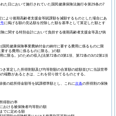
われた日において施行されていた国民健康保険法施行令第29条の7
定により後期高齢者支援金等賦課額を減額するものとした場合にあ
2号
に掲げる額の見込額を控除した額を基準として算定した額とす
保険に関する特別会計において負担する後期高齢者支援金等及び病
金
(国民健康保険事業費納付金の納付に要する費用に係るものに限
に要する費用に係るものに限る。)
の額
用に限る。)
のための収入
(法第72条の3第1項、第72条の3の2第1項
つき算定した所得割額及び均等割額の合算額の総額並びに当該世帯
満の端数があるときは、これを切り捨てるものとする。
除後の総所得金額等を賦課標準額とし、これに
次条
の所得割の保険
所得割の率
における被保険者均等割の額
までに定める額