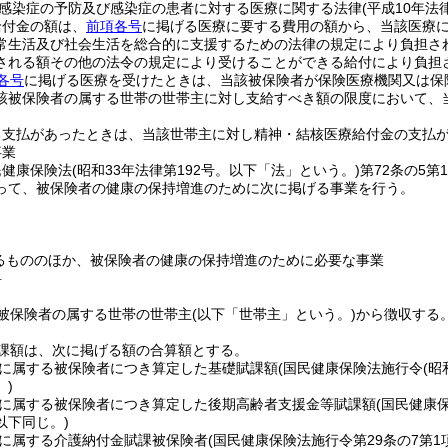
感染症の予防及び感染症の患者に対する医療に関する法律
(平成10年法律
給付金の額は、
前項各号
に掲げる医療に要する費用の額から、当該医療
常生活及び社会生活を総合的に支援するための法律の規定により負担さ
される額その他の法令の規定により受けることができる給付により負担
各号
に掲げる医療を受けたときは、当該被保険者が保険医療機関又は保
該被保険者の属する世帯の世帯主に対し支給すべき額の限度において、
る支払があったときは、当該世帯主に対し精神・結核医療給付金の支払
事業
民健康保険法
(昭和33年法律第192号。以下「法」という。)
第72条の5
って、被保険者の健康の保持増進のために次に掲げる事業を行う。
るもののほか、被保険者の健康の保持増進のために必要な事業
料
被保険者の属する世帯の世帯主
(以下「世帯主」という。)
から徴収する
課額は、次に掲げる額の合算額とする。
に属する被保険者につき算定した基礎賦課額
(国民健康保険法施行令
(昭
)
に属する被保険者につき算定した後期高齢者支援金等賦課額
(国民健康
以下同じ。)
に属する介護納付金賦課被保険者
(国民健康保険法施行令第29条の7第