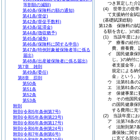
つき算定した介
等割額の減額)
(4)
世帯主の世帯
第40条
(保険料の額の通知)
て支援納付金賦
第41条
(督促)
(基礎賦課総額)
第42条
(督促手数料)
第12条
保険料の賦
第43条
(延滞金)
る額を含む。)
の総
第44条
(徴収猶予)
(1)
当該年度にお
第45条
(減免)
ア
療養の給付
第46条
(保険料に関する申告)
費、療養費、
第47条
(特例対象被保険者等に係る
イ
国民健康保
届出)
じ。)
の納付に
第48条
(出産被保険者に係る届出)
者支援金等」
第7章
雑則
規定による納
第49条
(委任)
金」という。)
第8章
罰則
ウ
法第81条
第50条
エ
法第81条
第51条
オ
保健事業に
第52条
カ
その他国民
第53条
の国民健康保
附則
する費用に充
附則
(令和5年条例第7号)
(2)
当該年度にお
附則
(令和5年条例第23号)
ア
法第74条
附則
(令和6年条例第17号)
イ
法附則第7
附則
(令和6年条例第24号)
康保険に関す
附則
(令和7年条例第6号)
に充てる部分
附則
(令和8年条例第10号)