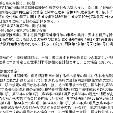
係るものを除く。)
の額
の2第1項の国民健康保険保険給付費等交付金の額のうち、次に掲げる額
康保険の国庫負担金等の算定に関する政令
(昭和34年政令第41号。以下
等の交付額の算定に関する省令
(昭和38年厚生省令第10号)
第6条第1号
又は第3号に掲げる額の合計額を除く。)
令第6条第6項第2号に掲げる額
令第6条第6項第3号に掲げる額
健康保険事業に要する費用
(国民健康保険の事務の執行に要する費用を除
第1項の規定による繰入金の額並びに算定政令第6条第6項第1号
(国民健康
(大阪府知事が定めたものに限る。)
並びに附則第7条第2号又は第3号に
課額のうち基礎賦課額は、当該世帯に属する被保険者につき算定した所
世帯につき算定した世帯別平等割額の合計額とする。
この場合において
割額の算定)
割額は、被保険者に係る賦課期日の属する年の前年の所得に係る地方税
並びに他の所得と区分して計算される所得の金額
(同法附則第33条の2
第11項の規定の適用がある場合には、その適用後の金額)
、同法附則第3
規定する長期譲渡所得の金額
(租税特別措置法
(昭和32年法律第26号)
第33
条第1項、第35条の2第1項、第35条の3第1項又は第36条の規定の適
の金額から控除する金額を控除した金額)
、地方税法附則第35条第5項
条第1項、第34条の2第1項、第34条の3第1項、第35条第1項又は第3
る短期譲渡所得の金額から控除する金額を控除した金額)
、地方税法附則
第15項の規定の適用がある場合には、その適用後の金額)
、同法附則第3