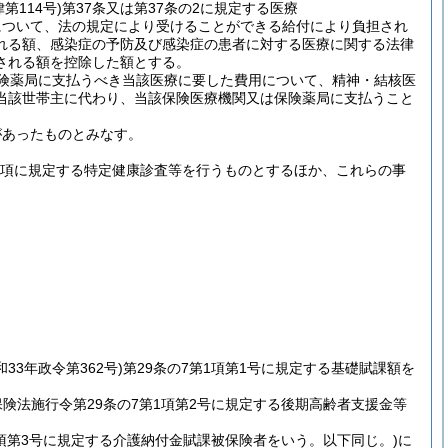
第114号)
第37条又は第37条の2に規定する医療
について、法の規定により受けることができる給付により負担され
れる額、感染症の予防及び感染症の患者に対する医療に関する法律
される額を控除した額とする。
険薬局に支払うべき当該医療に要した費用について、精神・結核医
当該世帯主に代わり、当該保険医療機関又は保険薬局に支払うこと
があったものとみなす。
第1項に規定する特定健康診査等を行うものとするほか、これらの事
。
和33年政令第362号)
第29条の7第1項第1号に規定する基礎賦課額を
保険法施行令第29条の7第1項第2号に規定する後期高齢者支援金等
1項第3号に規定する介護納付金賦課被保険者をいう。以下同じ。)
に