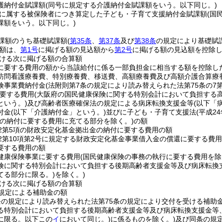
護納付金賦課額
(同号に規定する介護納付金賦課額をいう。以下同じ。)
に属する被保険者につき算定した子ども・子育て支援納付金賦課額
(国
課額をいう。以下同じ。)
課額のうち基礎賦課額
(
第35条
、
第37条
及び
第38条
の規定により基礎賦
額は、
第1号
に掲げる額の見込額から
第2号
に掲げる額の見込額を控除
ける次に掲げる額の合算額
に要する費用の額から当該給付に係る一部負担金に相当する額を控除し
訪問看護療養費、特別療養費、移送費、高額療養費及び高額介護合算療
険事業費納付金
(法附則第7条の規定により読み替えられた法第75条の
要する費用
(大阪府の国民健康保険に関する特別会計において負担する
という。)
及び高齢者医療確保法の規定による病床転換支援金等
(以下「
付金
(以下「介護納付金」という。)
並びに子ども・子育て支援法
(平成2
の納付に要する費用に充てる部分を除く。)
の額
の2第5項の財政安定化基金拠出金の納付に要する費用の額
の2第10項第2号に規定する財政安定化基金事業借入金の償還に要する費
要する費用の額
健康保険事業に要する費用
(国民健康保険の事務の執行に要する費用を除
険に関する特別会計において負担する後期高齢者支援金等及び病床転換
てる部分に限る。)
を除く。)
ける次に掲げる額の合算額
の規定による補助金の額
条の規定により読み替えられた法第75条の規定により交付を受ける補助
る特別会計において負担する後期高齢者支援金等及び病床転換支援金等
に限る。以下この
イ
において同じ。)
に係るものを除く。)
及び同条の規