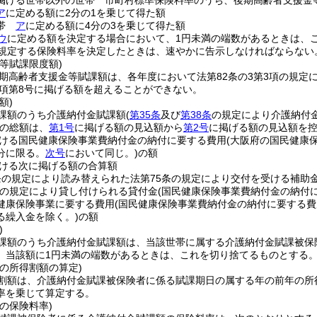
掲げる世帯以外の世帯 市町村標準保険料率のうち、後期高齢者支援金
ア
に定める額に2分の1を乗じて得た額
世帯
ア
に定める額に4分の3を乗じて得た額
ウ
に定める額を決定する場合において、1円未満の端数があるときは、
規定する保険料率を決定したときは、速やかに告示しなければならない
等賦課限度額)
期高齢者支援金等賦課額は、各年度において法第82条の3第3項の規定
3項第8号に掲げる額を超えることができない。
額)
課額のうち介護納付金賦課額
(
第35条
及び
第38条
の規定により介護納付
の総額は、
第1号
に掲げる額の見込額から
第2号
に掲げる額の見込額を
ける国民健康保険事業費納付金の納付に要する費用
(大阪府の国民健康
分に限る。
次号
において同じ。)
の額
ける次に掲げる額の合算額
条の規定により読み替えられた法第75条の規定により交付を受ける補助
の規定により貸し付けられる貸付金
(国民健康保険事業費納付金の納付
健康保険事業に要する費用
(国民健康保険事業費納付金の納付に要する費
る繰入金を除く。)
の額
)
課額のうち介護納付金賦課額は、当該世帯に属する介護納付金賦課被保
、当該額に1円未満の端数があるときは、これを切り捨てるものとする
の所得割額の算定)
割額は、介護納付金賦課被保険者に係る賦課期日の属する年の前年の所
率を乗じて算定する。
の保険料率)