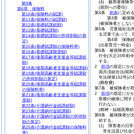
(4)
被用者保険等
第9条
(規則への委任)
第6章
保険料
第4条
前条
に定め
第10条
(保険料の賦課)
第3章
被保
第11条
(保険料の賦課額)
(被保険者としない
第12条
(基礎賦課総額)
第5条
児童福祉法
(
第13条
(基礎賦課額)
る児童であって、
第14条
(基礎賦課額の所得割額の算
第4章
保険
定)
(出産育児一時金)
第15条
(基礎賦課額の保険料率)
第6条
被保険者が出
第16条
(基礎賦課限度額)
行令
(大正15年勅令
第17条
(後期高齢者支援金等賦課総
する。
額)
2
前項
の規定にか
第18条
(後期高齢者支援金等賦課額)
員共済組合法
(昭
第19条
(後期高齢者支援金等賦課額
年法律第152号)
の
の所得割額の算定)
(葬祭費)
第20条
(後期高齢者支援金等賦課額
第7条
被保険者が死
の保険料率)
2
前項
の規定にか
第21条
(後期高齢者支援金等賦課限
医療の確保に関す
度額)
行わない。
第22条
(介護納付金賦課総額)
(精神・結核医療給
第23条
(介護納付金賦課額)
第8条
被保険者が
第24条
(介護納付金賦課額の所得割
給する。
額の算定)
(1)
障害者の日常
第25条
(介護納付金賦課額の保険料
常生活及び社会
率)