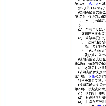
第16条
第13条
の基
第2項第9号に掲
(後期高齢者支援金
第17条
保険料の賦
っては、その減額
る。
(1)
当該年度にお
床転換支援金等
(2)
当該年度にお
ア
法附則第7
る。)
及び同条
イ
その他国民
及び第72条の
(後期高齢者支援金
第18条
保険料の賦
につき算定した世
(後期高齢者支援
第19条
前条
の所得
料率を乗じて算定
(後期高齢者支援金
第20条
後期高齢者
(1)
所得割 市町
(2)
被保険者均等
(3)
世帯別平等割