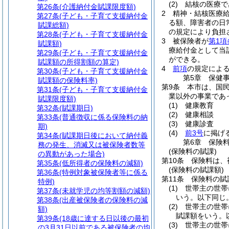
(2)
結核の医療で
第26条
(介護納付金賦課限度額)
2
精神・結核医療
第27条
(子ども・子育て支援納付金
る額、障害者の日
賦課総額)
の規定により負担
第28条
(子ども・子育て支援納付金
3
被保険者が
第1項
賦課額)
療給付金として当
第29条
(子ども・子育て支援納付金
ができる。
賦課額の所得割額の算定)
4
前項
の規定によ
第30条
(子ども・子育て支援納付金
第5章
保健
賦課額の保険料率)
第9条
本市は、国
第31条
(子ども・子育て支援納付金
業以外の事業であ
賦課限度額)
(1)
健康教育
第32条
(賦課期日)
(2)
健康相談
第33条
(普通徴収に係る保険料の納
(3)
健康診査
期)
(4)
前3号
に掲げ
第34条
(賦課期日後において納付義
第6章
保険
務の発生、消滅又は被保険者数等
(保険料の賦課)
の異動があった場合)
第10条
保険料は、
第35条
(低所得者の保険料の減額)
(保険料の賦課額)
第36条
(特例対象被保険者等に係る
第11条
保険料の賦
特例)
(1)
世帯主の世帯
第37条
(未就学児の均等割額の減額)
いう。以下同じ。
第38条
(出産被保険者の保険料の減
(2)
世帯主の世帯
額)
賦課額をいう。
第39条
(18歳に達する日以後の最初
(3)
世帯主の世帯
の3月31日以前である被保険者の均