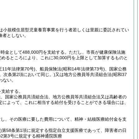
は小規模住居型児童養育事業を行う者若しくは里親に委託されてい
険者としない。
として488,000円を支給する。
ただし、市長が健康保険法施
めるところにより、これに30,000円を上限として加算するものと
正11年法律第70号)
、船員保険法
(昭和14年法律第73号)
、国家公務
。次条第2項において同じ。)
又は地方公務員等共済組合法
(昭和37
わない。
を支給する。
法、国家公務員共済組合法、地方公務員等共済組合法又は高齢者の
定によって、これに相当する給付を受けることができる場合には、
対し、その医療に要した費用について、精神・結核医療給付金を支
)
第58条第1項に規定する指定自立支援医療であって、障害者の日
の2第3号に規定する精神通院医療