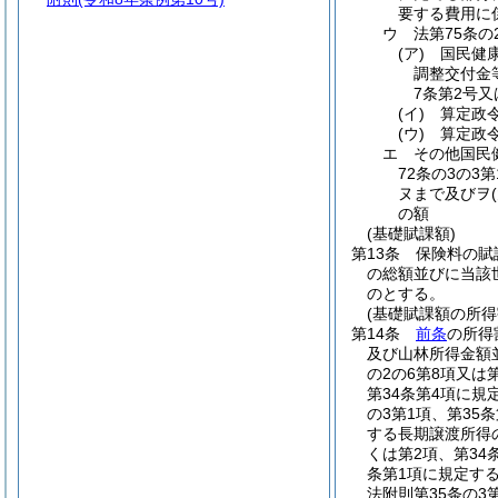
要する費用に
ウ
法第75条
(ア)
国民健
調整交付金
7条第2号
(イ)
算定政
(ウ)
算定政
エ
その他国民
72条の3の3
ヌまで及びヲ
の額
(基礎賦課額)
第13条
保険料の賦
の総額並びに当該
のとする。
(基礎賦課額の所得
第14条
前条
の所得
及び山林所得金額
の2の6第8項又は
第34条第4項に
の3第1項、第35
する長期譲渡所得
くは第2項、第34
条第1項に規定す
法附則第35条の3