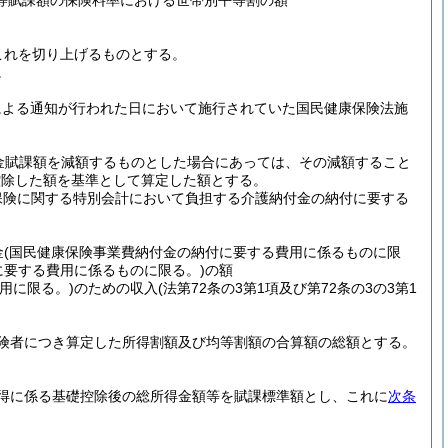
等賦課額の保険料率における世帯別平等割の額
これを切り上げるものとする。
。
による通知が行われた日において施行されていた国民健康保険法施
金賦課額を減額するものとした場合にあっては、その減額すること
控除した額を基準として算定した額とする。
保険に関する特別会計において負担する介護納付金の納付に要する
金
(国民健康保険事業費納付金の納付に要する費用に係るものに限
に要する費用に係るものに限る。)
の額
用に限る。)
のための収入
(法第72条の3第1項及び第72条の3の3第1
険者につき算定した所得割額及び均等割額の合算額の総額とする。
。
得に係る基礎控除後の総所得金額等を賦課標準額とし、これに
次条