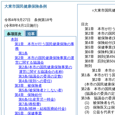
大東市国民健康保険条例
○大東市国民
令和4年9月27日 条例第18号
目次
(令和8年4月1日施行)
第1章
本市が行
第2章
本市の国
条項目次
沿革
第3章
被保険者
(
本則
第4章
保険給付
(
第1章
本市が行う国民健康保険の事
第5章
保健事業
(
務
第6章
保険料
(第
第1条
第7章
雑則
(第49
第2章
本市の国民健康保険事業の運
第8章
罰則
(第5
営に関する協議会
附則
第2条
(本市の国民健康保険事業の
第1章
本市
運営に関する協議会の名称)
第1条
本市が行う
第3条
(協議会の委員の定数)
第2章
本市
第4条
(規則への委任)
(本市の国民健康
第3章
被保険者
第2条
本市の国民
第5条
(被保険者としない者)
(協議会の委員の定
第4章
保険給付
第3条
協議会の委
第6条
(出産育児一時金)
(1)
被保険者を代
第7条
(葬祭費)
(2)
保険医又は保
第8条
(精神・結核医療給付金)
(3)
公益を代表す
第5章
保健事業