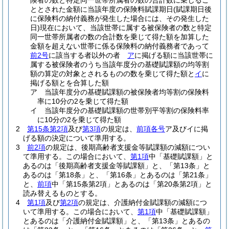
険者の数と特定同一世帯所属者の数の合計数に乗じるこ
ととされた金額に当該年度の保険料賦課期日
(賦課期日後
に保険料の納付義務が発生した場合には、その発生した
日)
現在において、当該世帯に属する被保険者の数と特定
同一世帯所属者の数の合計数を乗じて得た額を加算した
金額を超えない世帯に係る保険料の納付義務者であって
前2号
に該当する者以外の者
ア
に掲げる額に当該世帯に
属する被保険者のうち当該年度分の基礎賦課額の均等割
額の算定の対象とされるものの数を乗じて得た額と
イ
に
掲げる額とを合算した額
ア
当該年度分の基礎賦課額の被保険者均等割の保険料
率に10分の2を乗じて得た額
イ
当該年度分の基礎賦課額の世帯別平等割の保険料率
に10分の2を乗じて得た額
2
第15条第2項
及び
第3項
の規定は、
前項各号
ア及びイに掲
げる額の決定について準用する。
3
前2項
の規定は、後期高齢者支援金等賦課額の減額につい
て準用する。
この場合において、
第1項
中「基礎賦課額」と
あるのは「後期高齢者支援金等賦課額」と、「第13条」と
あるのは「第18条」と、「第16条」とあるのは「第21条」
と、
前項
中「第15条第2項」とあるのは「第20条第2項」と
読み替えるものとする。
4
第1項
及び
第2項
の規定は、介護納付金賦課額の減額につ
いて準用する。
この場合において、
第1項
中「基礎賦課額」
とあるのは「介護納付金賦課額」と、「第13条」とあるの