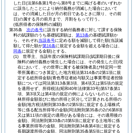
した日
(法第6条第1号から第8号までに掲げる者のいずれか
に該当したことにより納付義務が消滅した場合において
は、その消滅した日が月の初日であるときに限り、その前
日)
の属する月の前月まで、月割をもって行う。
(低所得者の保険料の減額)
第35条
次の各号
に該当する納付義務者に対して課する保険
料の賦課額のうち基礎賦課額は、
第13条
の基礎賦課額か
ら、それぞれ
当該各号
に定める額を減額して得た額
(当該減
額して得た額が
第16条
に規定する金額を超える場合には、
同条
に規定する金額)
とする。
(1)
世帯主、当該年度の保険料賦課期日
(賦課期日後に保
険料の納付義務が発生した場合には、その発生した日)
現
在において、その世帯に属する被保険者及び特定同一世
帯所属者につき算定した地方税法第314条の2第1項に規
定する総所得金額
(青色専従者給与額又は事業専従者控除
額については同法第313条第3項、第4項又は第5項の規定
を適用せず、所得税法
(昭和40年法律第33号)
第57条第1
項、第3項又は第4項の規定の例によらないものとし、山
林所得金額並びに他の所得と区分して計算される所得の
金額
(地方税法附則第33条の2第5項に規定する上場株式
等に係る配当所得等の金額
(同法附則第35条の2の6第8項
又は第11項の規定の適用がある場合には、その適用後の
金額)
、同法附則第33条の3第5項に規定する土地等に係
る事業所得等の金額、同法附則第34条第4項に規定する
長期譲渡所得の金額、同法附則第35条第5項に規定する