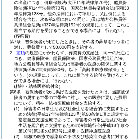
の出産につき、健康保険法
(大正11年法律第70号)
、船員保
険法
(昭和14年法律第73号)
、国家公務員共済組合法
(昭和33
年法律第128号。他の法律において準用し、又は例による
場合を含む。次条第2項において同じ。)
又は地方公務員等
共済組合法
(昭和37年法律第152号)
の規定によって、これに
相当する給付を受けることができる場合には、行わない。
(葬祭費)
第7条
被保険者が死亡したときは、その者の葬祭を行う者に
対し、葬祭費として50,000円を支給する。
2
前項
の規定にかかわらず、葬祭費の支給は、同一の死亡に
つき、健康保険法、船員保険法、国家公務員共済組合法、
地方公務員等共済組合法又は高齢者の医療の確保に関する
法律
(昭和57年法律第80号。以下「高齢者医療確保法」と
いう。)
の規定によって、これに相当する給付を受けること
ができる場合には、行わない。
(精神・結核医療給付金)
第8条
被保険者が次に掲げる医療を受けたときは、当該被保
険者の属する世帯の世帯主に対し、その医療に要した費用
について、精神・結核医療給付金を支給する。
(1)
障害者の日常生活及び社会生活を総合的に支援するた
めの法律
(平成17年法律第123号)
第58条第1項に規定する
指定自立支援医療であって、障害者の日常生活及び社会
生活を総合的に支援するための法律施行令
(平成18年政令
第10号)
第1条の2第3号に規定する精神通院医療
(2)
結核の医療で感染症の予防及び感染症の患者に対する