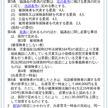
第3条
協議会の委員の定数は、
次の各号
に掲げる委員の区分
に応じ、
当該各号
に定める数とする。
(1)
被保険者を代表する委員 4人
(2)
保険医又は保険薬剤師を代表する委員 4人
(3)
公益を代表する委員 4人
(4)
被用者保険等保険者を代表する委員 2人
(規則への委任)
第4条
前条
に定めるもののほか、協議会に関し必要な事項
は、規則で定める。
第3章
被保険者
(被保険者としない者)
第5条
児童福祉法
(昭和22年法律第164号)
の規定により児童
福祉施設に入所している児童又は小規模住居型児童養育事
業を行う者若しくは里親に委託されている児童であって、
民法
(明治29年法律第89号)
の規定による扶養義務者のない
ものは、被保険者としない。
第4章
保険給付
(出産育児一時金)
第6条
被保険者が出産したときは、当該被保険者の属する世
帯の世帯主に対し、出産育児一時金として488,000円を支
給する。
ただし、市長が健康保険法施行令
(大正15年勅令第
243号)
第36条の規定を勘案し、必要があると認めるとき
は、規則で定めるところにより、これに30,000円を上限と
して加算するものとする。
2
前項
の規定にかかわらず、出産育児一時金の支給は、同一