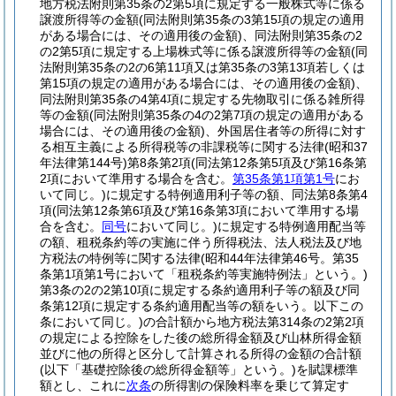
地方税法附則第35条の2第5項に規定する一般株式等に係る
譲渡所得等の金額
(同法附則第35条の3第15項の規定の適用
がある場合には、その適用後の金額)
、同法附則第35条の2
の2第5項に規定する上場株式等に係る譲渡所得等の金額
(同
法附則第35条の2の6第11項又は第35条の3第13項若しくは
第15項の規定の適用がある場合には、その適用後の金額)
、
同法附則第35条の4第4項に規定する先物取引に係る雑所得
等の金額
(同法附則第35条の4の2第7項の規定の適用がある
場合には、その適用後の金額)
、外国居住者等の所得に対す
る相互主義による所得税等の非課税等に関する法律
(昭和37
年法律第144号)
第8条第2項
(同法第12条第5項及び第16条第
2項において準用する場合を含む。
第35条第1項第1号
にお
いて同じ。)
に規定する特例適用利子等の額、同法第8条第4
項
(同法第12条第6項及び第16条第3項において準用する場
合を含む。
同号
において同じ。)
に規定する特例適用配当等
の額、租税条約等の実施に伴う所得税法、法人税法及び地
方税法の特例等に関する法律
(昭和44年法律第46号。第35
条第1項第1号において「租税条約等実施特例法」という。)
第3条の2の2第10項に規定する条約適用利子等の額及び同
条第12項に規定する条約適用配当等の額をいう。以下この
条において同じ。)
の合計額から地方税法第314条の2第2項
の規定による控除をした後の総所得金額及び山林所得金額
並びに他の所得と区分して計算される所得の金額の合計額
(以下「基礎控除後の総所得金額等」という。)
を賦課標準
額とし、これに
次条
の所得割の保険料率を乗じて算定す