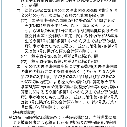
保険事業費納付金の納付に要する費用に係るものを除
く。)
の額
ウ
法第75条の2第1項の国民健康保険保険給付費等交付
金の額のうち、次に掲げる額の合算額を除く額
(ア)
国民健康保険の国庫負担金等の算定に関する政
令
(昭和34年政令第41号。以下「算定政令」とい
う。)
第6条第6項第1号に掲げる額
(国民健康保険の調
整交付金等の交付額の算定に関する省令
(昭和38年厚
生省令第10号)
第6条第1号ハからヌまで及びヲ
(大阪
府知事が定めたものに限る。)
並びに附則第7条第2号
又は第3号に掲げる額の合計額を除く。)
(イ)
算定政令第6条第6項第2号に掲げる額
(ウ)
算定政令第6条第6項第3号に掲げる額
エ
その他国民健康保険事業に要する費用
(国民健康保険
の事務の執行に要する費用を除く。)
のための収入
(法
第72条の3第1項、第72条の3の2第1項及び第72条の3
の3第1項の規定による繰入金の額並びに算定政令第6
条第6項第1号
(国民健康保険の調整交付金等の交付額の
算定に関する省令第6条第1号ハからヌまで及びヲ
(大阪
府知事が定めたものに限る。)
並びに附則第7条第2号又
は第3号に掲げる額の合計額を除く。)
、第2号及び第3
号に掲げる額を除く。)
の額
(基礎賦課額)
第13条
保険料の賦課額のうち基礎賦課額は、当該世帯に属
する被保険者につき算定した所得割額及び被保険者均等割