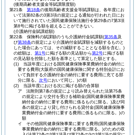
(後期高齢者支援金等賦課限度額)
第21条
第18条
の後期高齢者支援金等賦課額は、各年度にお
いて法第82条の3第3項の規定による通知が行われた日にお
いて施行されていた国民健康保険法施行令第29条の7第3項
第8号に掲げる額を超えることができない。
(介護納付金賦課総額)
第22条
保険料の賦課額のうち介護納付金賦課額
(
第35条
及
び
第38条
の規定により介護納付金賦課額を減額するものと
した場合にあっては、その減額することとなる額を含む。)
の総額は、
第1号
に掲げる額の見込額から
第2号
に掲げる額
の見込額を控除した額を基準として算定した額とする。
(1)
当該年度における国民健康保険事業費納付金の納付に
要する費用
(大阪府の国民健康保険に関する特別会計にお
いて負担する介護納付金の納付に要する費用に充てる部
分に限る。
次号
において同じ。)
の額
(2)
当該年度における次に掲げる額の合算額
ア
法附則第7条の規定により読み替えられた法第75条
の規定により交付を受ける補助金
(国民健康保険事業費
納付金の納付に要する費用に係るものに限る。)
及び同
条の規定により貸し付けられる貸付金
(国民健康保険事
業費納付金の納付に要する費用に係るものに限る。)
の
額
イ
その他国民健康保険事業に要する費用
(国民健康保険
事業費納付金の納付に要する費用に限る。)
のための収
入
(法第72条の3第1項及び第72条の3の3第1項の規定に