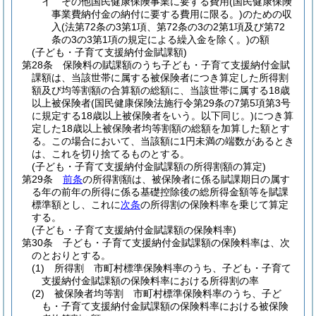
イ
その他国民健康保険事業に要する費用
(国民健康保険
事業費納付金の納付に要する費用に限る。)
のための収
入
(法第72条の3第1項、第72条の3の2第1項及び第72
条の3の3第1項の規定による繰入金を除く。)
の額
(子ども・子育て支援納付金賦課額)
第28条
保険料の賦課額のうち子ども・子育て支援納付金賦
課額は、当該世帯に属する被保険者につき算定した所得割
額及び均等割額の合算額の総額に、当該世帯に属する18歳
以上被保険者
(国民健康保険法施行令第29条の7第5項第3号
に規定する18歳以上被保険者をいう。以下同じ。)
につき算
定した18歳以上被保険者均等割額の総額を加算した額とす
る。
この場合において、当該額に1円未満の端数があるとき
は、これを切り捨てるものとする。
(子ども・子育て支援納付金賦課額の所得割額の算定)
第29条
前条
の所得割額は、被保険者に係る賦課期日の属す
る年の前年の所得に係る基礎控除後の総所得金額等を賦課
標準額とし、これに
次条
の所得割の保険料率を乗じて算定
する。
(子ども・子育て支援納付金賦課額の保険料率)
第30条
子ども・子育て支援納付金賦課額の保険料率は、次
のとおりとする。
(1)
所得割 市町村標準保険料率のうち、子ども・子育て
支援納付金賦課額の保険料率における所得割の率
(2)
被保険者均等割 市町村標準保険料率のうち、子ど
も・子育て支援納付金賦課額の保険料率における被保険