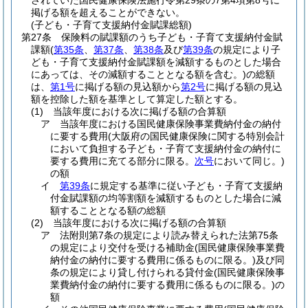
されていた国民健康保険法施行令第29条の7第4項第8号に
掲げる額を超えることができない。
(子ども・子育て支援納付金賦課総額)
第27条
保険料の賦課額のうち子ども・子育て支援納付金賦
課額
(
第35条
、
第37条
、
第38条
及び
第39条
の規定により子
ども・子育て支援納付金賦課額を減額するものとした場合
にあっては、その減額することとなる額を含む。)
の総額
は、
第1号
に掲げる額の見込額から
第2号
に掲げる額の見込
額を控除した額を基準として算定した額とする。
(1)
当該年度における次に掲げる額の合算額
ア
当該年度における国民健康保険事業費納付金の納付
に要する費用
(大阪府の国民健康保険に関する特別会計
において負担する子ども・子育て支援納付金の納付に
要する費用に充てる部分に限る。
次号
において同じ。)
の額
イ
第39条
に規定する基準に従い子ども・子育て支援納
付金賦課額の均等割額を減額するものとした場合に減
額することとなる額の総額
(2)
当該年度における次に掲げる額の合算額
ア
法附則第7条の規定により読み替えられた法第75条
の規定により交付を受ける補助金
(国民健康保険事業費
納付金の納付に要する費用に係るものに限る。)
及び同
条の規定により貸し付けられる貸付金
(国民健康保険事
業費納付金の納付に要する費用に係るものに限る。)
の
額