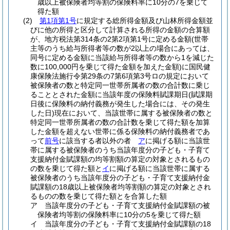
歳以上被保険者均等割の保険料率に10分の7を乗じて
得た額
(2)
第1項第1号
に規定する総所得金額及び山林所得金額並
びに他の所得と区分して計算される所得の金額の合算額
が、地方税法第314条の2第2項第1号に定める金額
(世帯
主等のうち給与所得者等の数が2以上の場合にあっては、
同号に定める金額に当該給与所得者等の数から1を減じた
数に100,000円を乗じて得た金額を加えた金額)
に国民健
康保険法施行令第29条の7第6項第3号ロの規定において
被保険者の数と特定同一世帯所属者の数の合計数に乗じ
ることとされた金額に当該年度の保険料賦課期日
(賦課期
日後に保険料の納付義務が発生した場合には、その発生
した日)
現在において、当該世帯に属する被保険者の数と
特定同一世帯所属者の数の合計数を乗じて得た額を加算
した金額を超えない世帯に係る保険料の納付義務者であ
って
前号
に該当する者以外の者
ア
に掲げる額に当該世
帯に属する被保険者のうち当該年度分の子ども・子育て
支援納付金賦課額の均等割額の算定の対象とされるもの
の数を乗じて得た額と
イ
に掲げる額に当該世帯に属する
被保険者のうち当該年度分の子ども・子育て支援納付金
賦課額の18歳以上被保険者均等割額の算定の対象とされ
るものの数を乗じて得た額とを合算した額
ア
当該年度分の子ども・子育て支援納付金賦課額の被
保険者均等割の保険料率に10分の5を乗じて得た額
イ
当該年度分の子ども・子育て支援納付金賦課額の18