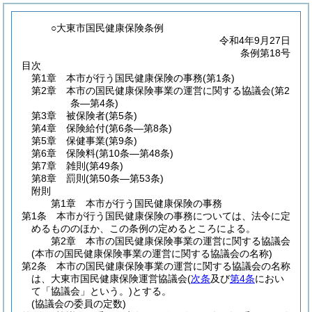
○大東市国民健康保険条例
令和4年9月27日
条例第18号
目次
第1章
本市が行う国民健康保険の事務
(第1条)
第2章
本市の国民健康保険事業の運営に関する協議会
(第2
条―第4条)
第3章
被保険者
(第5条)
第4章
保険給付
(第6条―第8条)
第5章
保健事業
(第9条)
第6章
保険料
(第10条―第48条)
第7章
雑則
(第49条)
第8章
罰則
(第50条―第53条)
附則
第1章
本市が行う国民健康保険の事務
第1条
本市が行う国民健康保険の事務については、法令に定
めるもののほか、この条例の定めるところによる。
第2章
本市の国民健康保険事業の運営に関する協議会
(本市の国民健康保険事業の運営に関する協議会の名称)
第2条
本市の国民健康保険事業の運営に関する協議会の名称
は、大東市国民健康保険運営協議会
(
次条
及び
第4条
におい
て「協議会」という。)
とする。
(協議会の委員の定数)