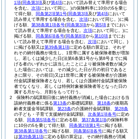
1項
(
同条第3項
及び
第4項
において読み替えて準用する場合
を含む。
次項
において同じ。)
の保険料率に10分の5を乗じ
て得た額、
同条第2項第1号
(
同条第3項
及び
第4項
において
読み替えて準用する場合を含む。
次項
において同じ。)
に掲
げる額、
第38条第1項各号
(
同条第3項
から
第5項
までにおい
て読み替えて準用する場合を含む。
次項
において同じ。)
に
掲げる額、
同条第6項各号
(
同条第8項
から
第10項
までにお
いて読み替えて準用する場合を含む。
次項
において同じ。)
に掲げる額又は
第39条第1項
に定める額の算定は、それぞ
れその納付義務が発生し、1世帯に属する被保険者数が増加
し、若しくは減少した日
(法第6条第1号から第8号までに掲
げる者のいずれかに該当したことにより被保険者数が減少
した場合においては、その減少した日が月の初日であると
きに限り、その前日)
又は1世帯に属する被保険者が介護納
付金賦課被保険者となり、若しくは介護納付金賦課被保険
者でなくなり、若しくは特例対象被保険者等となった日の
属する月から、月割をもって行う。
2
保険料の賦課期日後に納付義務が消滅した場合における当
該納付義務者に係る
第13条
の基礎賦課額、
第18条
の後期高
齢者支援金等賦課額、
第23条
の介護納付金賦課額、
第28条
の子ども・子育て支援納付金賦課額、
次条第1項各号
に定め
る額、
同条第5項各号
に定める額、
第37条第1項
の保険料率
に10分の5を乗じて得た額、
同条第2項第1号
に掲げる額、
第38条第1項各号
に掲げる額、
同条第6項各号
に掲げる額又
は
第39条第1項
に定める額の算定は、その納付義務が消滅