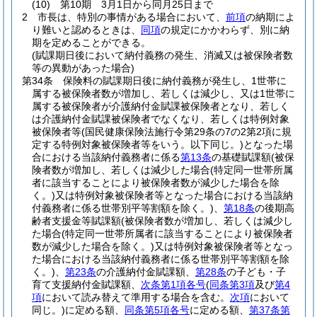
(10)
第10期 3月1日から同月25日まで
2
市長は、特別の事情がある場合において、
前項
の納期によ
り難いと認めるときは、
同項
の規定にかかわらず、別に納
期を定めることができる。
(賦課期日後において納付義務の発生、消滅又は被保険者数
等の異動があった場合)
第34条
保険料の賦課期日後に納付義務が発生し、1世帯に
属する被保険者数が増加し、若しくは減少し、又は1世帯に
属する被保険者が介護納付金賦課被保険者となり、若しく
は介護納付金賦課被保険者でなくなり、若しくは特例対象
被保険者等
(国民健康保険法施行令第29条の7の2第2項に規
定する特例対象被保険者等をいう。以下同じ。)
となった場
合における当該納付義務者に係る
第13条
の基礎賦課額
(被保
険者数が増加し、若しくは減少した場合
(特定同一世帯所属
者に該当することにより被保険者数が減少した場合を除
く。)
又は特例対象被保険者等となった場合における当該納
付義務者に係る世帯別平等割額を除く。)
、
第18条
の後期高
齢者支援金等賦課額
(被保険者数が増加し、若しくは減少し
た場合
(特定同一世帯所属者に該当することにより被保険者
数が減少した場合を除く。)
又は特例対象被保険者等となっ
た場合における当該納付義務者に係る世帯別平等割額を除
く。)
、
第23条
の介護納付金賦課額、
第28条
の子ども・子
育て支援納付金賦課額、
次条第1項各号
(
同条第3項
及び
第4
項
において読み替えて準用する場合を含む。
次項
において
同じ。)
に定める額、
同条第5項各号
に定める額、
第37条第