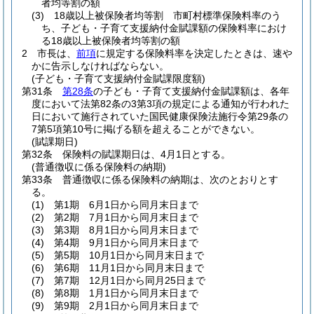
者均等割の額
(3)
18歳以上被保険者均等割 市町村標準保険料率のう
ち、子ども・子育て支援納付金賦課額の保険料率におけ
る18歳以上被保険者均等割の額
2
市長は、
前項
に規定する保険料率を決定したときは、速や
かに告示しなければならない。
(子ども・子育て支援納付金賦課限度額)
第31条
第28条
の子ども・子育て支援納付金賦課額は、各年
度において法第82条の3第3項の規定による通知が行われた
日において施行されていた国民健康保険法施行令第29条の
7第5項第10号に掲げる額を超えることができない。
(賦課期日)
第32条
保険料の賦課期日は、4月1日とする。
(普通徴収に係る保険料の納期)
第33条
普通徴収に係る保険料の納期は、次のとおりとす
る。
(1)
第1期 6月1日から同月末日まで
(2)
第2期 7月1日から同月末日まで
(3)
第3期 8月1日から同月末日まで
(4)
第4期 9月1日から同月末日まで
(5)
第5期 10月1日から同月末日まで
(6)
第6期 11月1日から同月末日まで
(7)
第7期 12月1日から同月25日まで
(8)
第8期 1月1日から同月末日まで
(9)
第9期 2月1日から同月末日まで