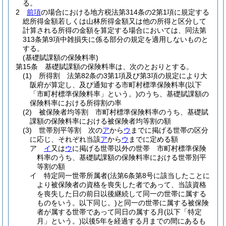
る。
2
前項
の場合における地方税法第314条の2第1項に規定する
総所得金額若しくは山林所得金額又は他の所得と区分して
計算される所得の金額を算定する場合においては、同法第
313条第9項中雑損失に係る部分の規定を適用しないものと
する。
(基礎賦課額の保険料率)
第15条
基礎賦課額の保険料率は、次のとおりとする。
(1)
所得割 法第82条の3第1項及び第3項の規定により大
阪府が算定し、及び通知する市町村標準保険料率
(以下
「市町村標準保険料率」という。)
のうち、基礎賦課額の
保険料率における所得割の率
(2)
被保険者均等割 市町村標準保険料率のうち、基礎賦
課額の保険料率における被保険者均等割の額
(3)
世帯別平等割 次の
ア
から
ウ
までに掲げる世帯の区分
に応じ、それぞれ当該
ア
から
ウ
までに定める額
ア
イ
又は
ウ
に掲げる世帯以外の世帯 市町村標準保険
料率のうち、基礎賦課額の保険料率における世帯別平
等割の額
イ
特定同一世帯所属者
(法第6条第8号に該当したことに
より被保険者の資格を喪失した者であって、当該資格
を喪失した日の前日以後継続して同一の世帯に属する
ものをいう。以下同じ。)
と同一の世帯に属する被保険
者が属する世帯であって同日の属する月
(以下「特定
月」という。)
以後5年を経過する月までの間にあるも