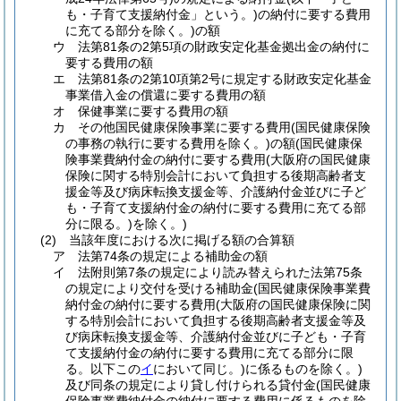
も・子育て支援納付金」という。)
の納付に要する費用
に充てる部分を除く。)
の額
ウ
法第81条の2第5項の財政安定化基金拠出金の納付に
要する費用の額
エ
法第81条の2第10項第2号に規定する財政安定化基金
事業借入金の償還に要する費用の額
オ
保健事業に要する費用の額
カ
その他国民健康保険事業に要する費用
(国民健康保険
の事務の執行に要する費用を除く。)
の額
(国民健康保
険事業費納付金の納付に要する費用
(大阪府の国民健康
保険に関する特別会計において負担する後期高齢者支
援金等及び病床転換支援金等、介護納付金並びに子ど
も・子育て支援納付金の納付に要する費用に充てる部
分に限る。)
を除く。)
(2)
当該年度における次に掲げる額の合算額
ア
法第74条の規定による補助金の額
イ
法附則第7条の規定により読み替えられた法第75条
の規定により交付を受ける補助金
(国民健康保険事業費
納付金の納付に要する費用
(大阪府の国民健康保険に関
する特別会計において負担する後期高齢者支援金等及
び病床転換支援金等、介護納付金並びに子ども・子育
て支援納付金の納付に要する費用に充てる部分に限
る。以下この
イ
において同じ。)
に係るものを除く。)
及び同条の規定により貸し付けられる貸付金
(国民健康