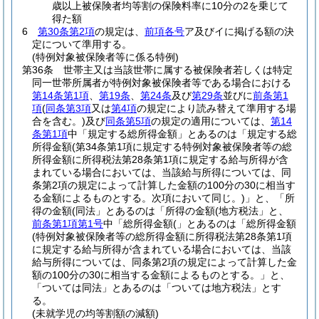
歳以上被保険者均等割の保険料率に10分の2を乗じて
得た額
6
第30条第2項
の規定は、
前項各号
ア及びイに掲げる額の決
定について準用する。
(特例対象被保険者等に係る特例)
第36条
世帯主又は当該世帯に属する被保険者若しくは特定
同一世帯所属者が特例対象被保険者等である場合における
第14条第1項
、
第19条
、
第24条
及び
第29条
並びに
前条第1
項
(
同条第3項
又は
第4項
の規定により読み替えて準用する場
合を含む。)
及び
同条第5項
の規定の適用については、
第14
条第1項
中「規定する総所得金額」とあるのは「規定する総
所得金額
(第34条第1項に規定する特例対象被保険者等の総
所得金額に所得税法第28条第1項に規定する給与所得が含
まれている場合においては、当該給与所得については、同
条第2項の規定によって計算した金額の100分の30に相当す
る金額によるものとする。次項において同じ。)
」と、「所
得の金額(同法」とあるのは「所得の金額(地方税法」と、
前条第1項第1号
中「総所得金額(」とあるのは「総所得金額
(特例対象被保険者等の総所得金額に所得税法第28条第1項
に規定する給与所得が含まれている場合においては、当該
給与所得については、同条第2項の規定によって計算した金
額の100分の30に相当する金額によるものとする。」と、
「ついては同法」とあるのは「ついては地方税法」とす
る。
(未就学児の均等割額の減額)