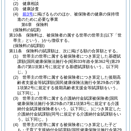
(2)
健康相談
(3)
健康診査
(4)
前3号
に掲げるもののほか、被保険者の健康の保持増
進のために必要な事業
第6章
保険料
(保険料の賦課)
第10条
保険料は、被保険者の属する世帯の世帯主
(以下「世
帯主」という。)
から徴収する。
(保険料の賦課額)
第11条
保険料の賦課額は、次に掲げる額の合算額とする。
(1)
世帯主の世帯に属する被保険者につき算定した基礎賦
課額
(国民健康保険法施行令
(昭和33年政令第362号)
第29
条の7第1項第1号に規定する基礎賦課額をいう。以下同
じ。)
(2)
世帯主の世帯に属する被保険者につき算定した後期高
齢者支援金等賦課額
(国民健康保険法施行令第29条の7第
1項第2号に規定する後期高齢者支援金等賦課額をいう。
以下同じ。)
(3)
世帯主の世帯に属する介護納付金賦課被保険者
(国民
健康保険法施行令第29条の7第1項第3号に規定する介護
納付金賦課被保険者をいう。以下同じ。)
につき算定した
介護納付金賦課額
(同号に規定する介護納付金賦課額をい
う。以下同じ。)
(4)
世帯主の世帯に属する被保険者につき算定した子ど
も・子育て支援納付金賦課額
(国民健康保険法施行令第29