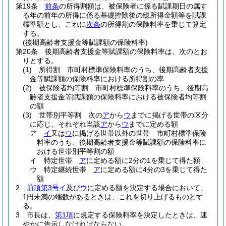
第19条
前条
の所得割額は、被保険者に係る賦課期日の属す
る年の前年の所得に係る基礎控除後の総所得金額等を賦課
標準額とし、これに
次条
の所得割の保険料率を乗じて算定
する。
(後期高齢者支援金等賦課額の保険料率)
第20条
後期高齢者支援金等賦課額の保険料率は、次のとお
りとする。
(1)
所得割 市町村標準保険料率のうち、後期高齢者支援
金等賦課額の保険料率における所得割の率
(2)
被保険者均等割 市町村標準保険料率のうち、後期高
齢者支援金等賦課額の保険料率における被保険者均等割
の額
(3)
世帯別平等割 次の
ア
から
ウ
までに掲げる世帯の区分
に応じ、それぞれ当該
ア
から
ウ
までに定める額
ア
イ
又は
ウ
に掲げる世帯以外の世帯 市町村標準保険
料率のうち、後期高齢者支援金等賦課額の保険料率に
おける世帯別平等割の額
イ
特定世帯
ア
に定める額に2分の1を乗じて得た額
ウ
特定継続世帯
ア
に定める額に4分の3を乗じて得た
額
2
前項第3号イ
及び
ウ
に定める額を決定する場合において、
1円未満の端数があるときは、これを切り上げるものとす
る。
3
市長は、
第1項
に規定する保険料率を決定したときは、速
やかに告示しなければならない。