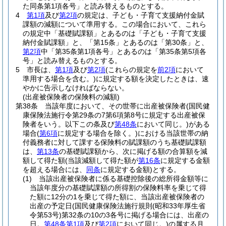
た同条第1項各号」と読み替えるものとする。
4
第1項
及び
第2項
の規定は、子ども・子育て支援納付金賦
課額の減額について準用する。
この場合において、これら
の規定中「基礎賦課額」とあるのは「子ども・子育て支援
納付金賦課額」と、「第15条」とあるのは「第30条」と、
第2項
中「第35条第1項各号」とあるのは「第35条第5項各
号」と読み替えるものとする。
5
市長は、
第1項
及び
第2項
(これらの規定を
前2項
において
準用する場合を含む。)
に規定する額を決定したときは、速
やかに告示しなければならない。
(出産被保険者の保険料の減額)
第38条
当該年度において、その世帯に出産被保険者
(国民健
康保険法施行令第29条の7第6項第8号に規定する出産被保
険者をいう。以下この条及び
第48条
において同じ。)
がある
場合
(
第6項
に規定する場合を除く。)
における当該世帯の納
付義務者に対して課する保険料の賦課額のうち基礎賦課額
は、
第13条
の基礎賦課額から、次に掲げる額の合算額を減
額して得た額
(当該減額して得た額が
第16条
に規定する金額
を超える場合には、
同条
に規定する金額)
とする。
(1)
当該出産被保険者に係る基礎控除後の総所得金額等に
当該年度分の基礎賦課額の所得割の保険料率を乗じて得
た額に12分の1を乗じて得た額に、当該出産被保険者の
出産の予定日
(国民健康保険法施行規則
(昭和33年厚生省
令第53号)
第32条の10の3各号に掲げる場合には、出産の
日。
第48条第1項
及び
第2項
において同じ。)
の属する月