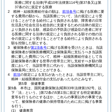
医療に関する法律
(平成10年法律第114号)
第37条又は第
37条の2に規定する医療
2
精神・結核医療給付金の額は、
前項各号
に掲げる医療に要
する費用の額から、当該医療について、法の規定により受
けることができる給付により負担される額、障害者の日常
生活及び社会生活を総合的に支援するための法律の規定に
より負担される額、感染症の予防及び感染症の患者に対す
る医療に関する法律の規定により負担される額その他の法
令の規定により受けることができる給付により負担される
額を控除した額とする。
3
被保険者が
第1項各号
に掲げる医療を受けたときは、当該
被保険者が保険医療機関又は保険薬局に支払うべき当該医
療に要した費用について、精神・結核医療給付金として当
該被保険者の属する世帯の世帯主に対し支給すべき額の限
度において、当該世帯主に代わり、当該保険医療機関又は
保険薬局に支払うことができる。
4
前項
の規定による支払があったときは、当該世帯主に対し
精神・結核医療給付金の支払があったものとみなす。
第5章
保健事業
第9条
本市は、国民健康保険法
(昭和33年法律第192号。以
下「法」という。)
第72条の5第1項に規定する特定健康診
査等を行うものとするほか、これらの事業以外の事業であ
って、被保険者の健康の保持増進のために次に掲げる事業
を行う。
(1)
健康教育