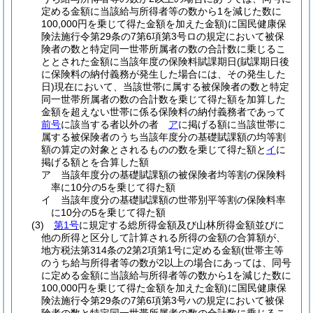
定める金額に当該給与所得者等の数から1を減じた数に
100,000円を乗じて得た金額を加えた金額)
に国民健康保
険法施行令第29条の7第6項第3号ロの規定において被保
険者の数と特定同一世帯所属者の数の合計数に乗じるこ
ととされた金額に当該年度の保険料賦課期日
(賦課期日後
に保険料の納付義務が発生した場合には、その発生した
日)
現在において、当該世帯に属する被保険者の数と特定
同一世帯所属者の数の合計数を乗じて得た額を加算した
金額を超えない世帯に係る保険料の納付義務者であって
前号
に該当する者以外の者
ア
に掲げる額に当該世帯に
属する被保険者のうち当該年度分の基礎賦課額の均等割
額の算定の対象とされるものの数を乗じて得た額と
イ
に
掲げる額とを合算した額
ア
当該年度分の基礎賦課額の被保険者均等割の保険料
率に10分の5を乗じて得た額
イ
当該年度分の基礎賦課額の世帯別平等割の保険料率
に10分の5を乗じて得た額
(3)
第1号
に規定する総所得金額及び山林所得金額並びに
他の所得と区分して計算される所得の金額の合算額が、
地方税法第314条の2第2項第1号に定める金額
(世帯主等
のうち給与所得者等の数が2以上の場合にあっては、同号
に定める金額に当該給与所得者等の数から1を減じた数に
100,000円を乗じて得た金額を加えた金額)
に国民健康保
険法施行令第29条の7第6項第3号ハの規定において被保