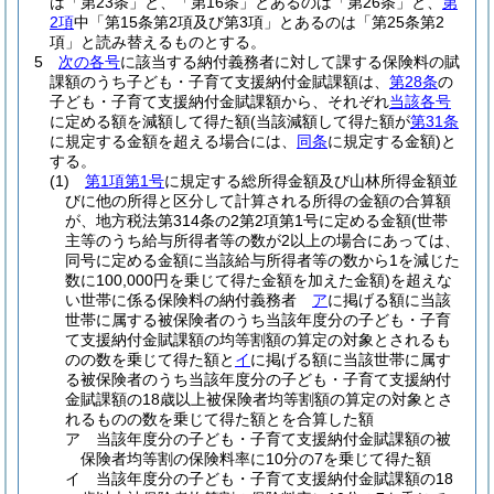
は「第23条」と、「第16条」とあるのは「第26条」と、
第
2項
中「第15条第2項及び第3項」とあるのは「第25条第2
項」と読み替えるものとする。
5
次の各号
に該当する納付義務者に対して課する保険料の賦
課額のうち子ども・子育て支援納付金賦課額は、
第28条
の
子ども・子育て支援納付金賦課額から、それぞれ
当該各号
に定める額を減額して得た額
(当該減額して得た額が
第31条
に規定する金額を超える場合には、
同条
に規定する金額)
と
する。
(1)
第1項第1号
に規定する総所得金額及び山林所得金額並
びに他の所得と区分して計算される所得の金額の合算額
が、地方税法第314条の2第2項第1号に定める金額
(世帯
主等のうち給与所得者等の数が2以上の場合にあっては、
同号に定める金額に当該給与所得者等の数から1を減じた
数に100,000円を乗じて得た金額を加えた金額)
を超えな
い世帯に係る保険料の納付義務者
ア
に掲げる額に当該
世帯に属する被保険者のうち当該年度分の子ども・子育
て支援納付金賦課額の均等割額の算定の対象とされるも
のの数を乗じて得た額と
イ
に掲げる額に当該世帯に属す
る被保険者のうち当該年度分の子ども・子育て支援納付
金賦課額の18歳以上被保険者均等割額の算定の対象とさ
れるものの数を乗じて得た額とを合算した額
ア
当該年度分の子ども・子育て支援納付金賦課額の被
保険者均等割の保険料率に10分の7を乗じて得た額
イ
当該年度分の子ども・子育て支援納付金賦課額の18