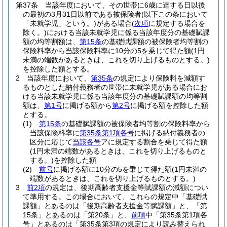
第37条
当該年度において、その世帯に6歳に達する日以後
の最初の3月31日以前である被保険者
(以下この条において
「未就学児」という。)
がある場合
(
次項
に規定する場合を
除く。)
における当該未就学児に係る当該年度分の基礎賦課
額の均等割額は、
第15条
の基礎賦課額の被保険者均等割の
保険料率から当該保険料率に10分の5を乗じて得た額
(1円
未満の端数があるときは、これを切り上げるものとする。)
を控除した額とする。
2
当該年度において、
第35条
の規定により保険料を減額す
るものとした納付義務者の世帯に未就学児がある場合にお
ける当該未就学児に係る当該年度分の基礎賦課額の均等割
額は、
第1号
に掲げる額から
第2号
に掲げる額を控除した額
とする。
(1)
第15条
の基礎賦課額の被保険者均等割の保険料率から
当該保険料率に
第35条第1項各号
に掲げる納付義務者の
区分に応じて
当該各号
アに規定する割合を乗じて得た額
(1円未満の端数があるときは、これを切り上げるものと
する。)
を控除した額
(2)
前号
に掲げる額に10分の5を乗じて得た額
(1円未満の
端数があるときは、これを切り上げるものとする。)
3
前2項
の規定は、後期高齢者支援金等賦課額の減額につい
て準用する。
この場合において、これらの規定中「基礎賦
課額」とあるのは「後期高齢者支援金等賦課額」と、「第
15条」とあるのは「第20条」と、
前項
中「第35条第1項各
号」とあるのは「第35条第3項の規定により読み替えられ