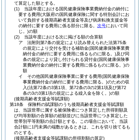
て算定した額とする。
(1)
当該年度における国民健康保険事業費納付金の納付に
要する費用
(大阪府の国民健康保険に関する特別会計にお
いて負担する後期高齢者支援金等及び病床転換支援金等
の納付に要する費用に係る部分に限る。
次号
において同
じ。)
の額
(2)
当該年度における次に掲げる額の合算額
ア
法附則第7条の規定により読み替えられた法第75条
の規定により交付を受ける補助金
(国民健康保険事業費
納付金の納付に要する費用に係るものに限る。)
及び同
条の規定により貸し付けられる貸付金
(国民健康保険事
業費納付金の納付に要する費用に係るものに限る。)
の
額
イ
その他国民健康保険事業に要する費用
(国民健康保険
事業費納付金の納付に要する費用に限る。)
のための収
入
(法第72条の3第1項、第72条の3の2第1項及び第72
条の3の3第1項の規定による繰入金を除く。)
の額
(後期高齢者支援金等賦課額)
第18条
保険料の賦課額のうち後期高齢者支援金等賦課額
は、当該世帯に属する被保険者につき算定した所得割額及
び均等割額の合算額の総額並びに当該世帯につき算定した
世帯別平等割額の合計額とする。
この場合において、当該
合計額に1円未満の端数があるときは、これを切り捨てるも
のとする。
(後期高齢者支援金等賦課額の所得割額の算定)