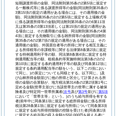
短期譲渡所得の金額、同法附則第35条の2第5項に規定す
る一般株式等に係る譲渡所得等の金額
(同法附則第35条の
3第15項の規定の適用がある場合には、その適用後の金
額)
、同法附則第35条の2の2第5項に規定する上場株式等
に係る譲渡所得等の金額
(同法附則第35条の2の6第11項
又は第35条の3第13項若しくは第15項の規定の適用があ
る場合には、その適用後の金額)
、同法附則第35条の4第
4項に規定する先物取引に係る雑所得等の金額
(同法附則
第35条の4の2第7項の規定の適用がある場合には、その
適用後の金額)
、外国居住者等の所得に対する相互主義に
よる所得税等の非課税等に関する法律第8条第2項に規定
する特例適用利子等の額、同法第8条第4項に規定する特
例適用配当等の額、租税条約等実施特例法第3条の2の2
第10項に規定する条約適用利子等の額及び同条第12項に
規定する条約適用配当等の額をいう。以下この項におい
て同じ。)
の算定についても同様とする。以下同じ。)
及
び山林所得金額並びに他の所得と区分して計算される所
得の金額の合算額が、地方税法第314条の2第2項第1号に
定める金額
(世帯主並びに当該世帯主の世帯に属する被保
険者及び特定同一世帯所属者
(
次号
及び
第3号
並びに
第5項
において「世帯主等」という。)
のうち給与所得を有する
者
(前年中に同条第1項に規定する総所得金額に係る所得
税法第28条第1項に規定する給与所得について同条第3項
に規定する給与所得控除額の控除を受けた者
(同条第1項
に規定する給与等の収入金額が550,000円を超える者に