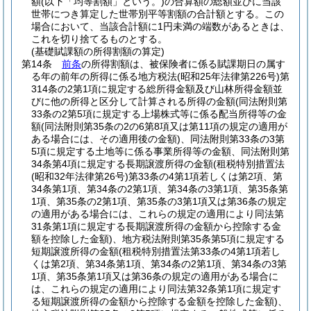
額
(以下「均等割額」という。)
の合算額の総額並びに当該
世帯につき算定した世帯別平等割額の合計額とする。
この
場合において、当該合計額に1円未満の端数があるときは、
これを切り捨てるものとする。
(基礎賦課額の所得割額の算定)
第14条
前条
の所得割額は、被保険者に係る賦課期日の属す
る年の前年の所得に係る地方税法
(昭和25年法律第226号)
第
314条の2第1項に規定する総所得金額及び山林所得金額並
びに他の所得と区分して計算される所得の金額
(同法附則第
33条の2第5項に規定する上場株式等に係る配当所得等の金
額
(同法附則第35条の2の6第8項又は第11項の規定の適用が
ある場合には、その適用後の金額)
、同法附則第33条の3第
5項に規定する土地等に係る事業所得等の金額、同法附則第
34条第4項に規定する長期譲渡所得の金額
(租税特別措置法
(昭和32年法律第26号)
第33条の4第1項若しくは第2項、第
34条第1項、第34条の2第1項、第34条の3第1項、第35条第
1項、第35条の2第1項、第35条の3第1項又は第36条の規定
の適用がある場合には、これらの規定の適用により同法第
31条第1項に規定する長期譲渡所得の金額から控除する金
額を控除した金額)
、地方税法附則第35条第5項に規定する
短期譲渡所得の金額
(租税特別措置法第33条の4第1項若し
くは第2項、第34条第1項、第34条の2第1項、第34条の3第
1項、第35条第1項又は第36条の規定の適用がある場合に
は、これらの規定の適用により同法第32条第1項に規定す
る短期譲渡所得の金額から控除する金額を控除した金額)
、