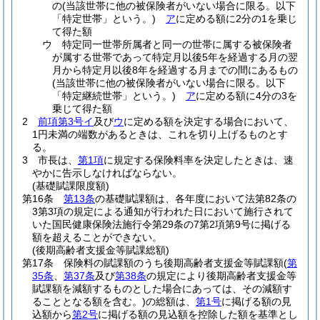
の
(当該世帯に他の被保険者がいない場合に限る。以下
「特定世帯」という。)
ア
に定める額に2分の1を乗じ
て得た額
ウ
特定同一世帯所属者と同一の世帯に属する被保険者
が属する世帯であって特定月以後5年を経過する月の翌
月から特定月以後8年を経過する月までの間にあるもの
(当該世帯に他の被保険者がいない場合に限る。以下
「特定継続世帯」という。)
ア
に定める額に4分の3を
乗じて得た額
2
前項第3号イ
及び
ウ
に定める額を決定する場合において、
1円未満の端数があるときは、これを切り上げるものとす
る。
3
市長は、
第1項
に規定する保険料率を決定したときは、速
やかに告示しなければならない。
(基礎賦課限度額)
第16条
第13条
の基礎賦課額は、各年度において法第82条の
3第3項の規定による通知が行われた日において施行されて
いた国民健康保険法施行令第29条の7第2項第9号に掲げる
額を超えることができない。
(後期高齢者支援金等賦課総額)
第17条
保険料の賦課額のうち後期高齢者支援金等賦課額
(
第
35条
、
第37条
及び
第38条
の規定により後期高齢者支援金等
賦課額を減額するものとした場合にあっては、その減額す
ることとなる額を含む。)
の総額は、
第1号
に掲げる額の見
込額から
第2号
に掲げる額の見込額を控除した額を基準とし