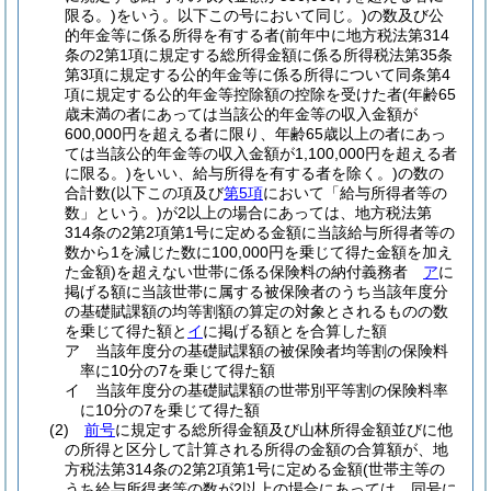
限る。)
をいう。以下この号において同じ。)
の数及び公
的年金等に係る所得を有する者
(前年中に地方税法第314
条の2第1項に規定する総所得金額に係る所得税法第35条
第3項に規定する公的年金等に係る所得について同条第4
項に規定する公的年金等控除額の控除を受けた者
(年齢65
歳未満の者にあっては当該公的年金等の収入金額が
600,000円を超える者に限り、年齢65歳以上の者にあっ
ては当該公的年金等の収入金額が1,100,000円を超える者
に限る。)
をいい、給与所得を有する者を除く。)
の数の
合計数
(以下この項及び
第5項
において「給与所得者等の
数」という。)
が2以上の場合にあっては、地方税法第
314条の2第2項第1号に定める金額に当該給与所得者等の
数から1を減じた数に100,000円を乗じて得た金額を加え
た金額)
を超えない世帯に係る保険料の納付義務者
ア
に
掲げる額に当該世帯に属する被保険者のうち当該年度分
の基礎賦課額の均等割額の算定の対象とされるものの数
を乗じて得た額と
イ
に掲げる額とを合算した額
ア
当該年度分の基礎賦課額の被保険者均等割の保険料
率に10分の7を乗じて得た額
イ
当該年度分の基礎賦課額の世帯別平等割の保険料率
に10分の7を乗じて得た額
(2)
前号
に規定する総所得金額及び山林所得金額並びに他
の所得と区分して計算される所得の金額の合算額が、地
方税法第314条の2第2項第1号に定める金額
(世帯主等の
うち給与所得者等の数が2以上の場合にあっては、同号に