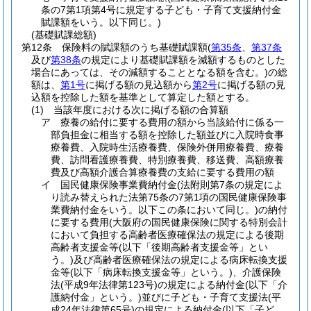
条の7第1項第4号に規定する子ども・子育て支援納付金
賦課額をいう。以下同じ。)
(基礎賦課総額)
第12条
保険料の賦課額のうち基礎賦課額
(
第35条
、
第37条
及び
第38条
の規定により基礎賦課額を減額するものとした
場合にあっては、その減額することとなる額を含む。)
の総
額は、
第1号
に掲げる額の見込額から
第2号
に掲げる額の見
込額を控除した額を基準として算定した額とする。
(1)
当該年度における次に掲げる額の合算額
ア
療養の給付に要する費用の額から当該給付に係る一
部負担金に相当する額を控除した額並びに入院時食事
療養費、入院時生活療養費、保険外併用療養費、療養
費、訪問看護療養費、特別療養費、移送費、高額療養
費及び高額介護合算療養費の支給に要する費用の額
イ
国民健康保険事業費納付金
(法附則第7条の規定によ
り読み替えられた法第75条の7第1項の国民健康保険事
業費納付金をいう。以下この条において同じ。)
の納付
に要する費用
(大阪府の国民健康保険に関する特別会計
において負担する高齢者医療確保法の規定による後期
高齢者支援金等
(以下「後期高齢者支援金等」とい
う。)
及び高齢者医療確保法の規定による病床転換支援
金等
(以下「病床転換支援金等」という。)
、介護保険
法
(平成9年法律第123号)
の規定による納付金
(以下「介
護納付金」という。)
並びに子ども・子育て支援法
(平
成24年法律第65号)
の規定による納付金
(以下「子ど