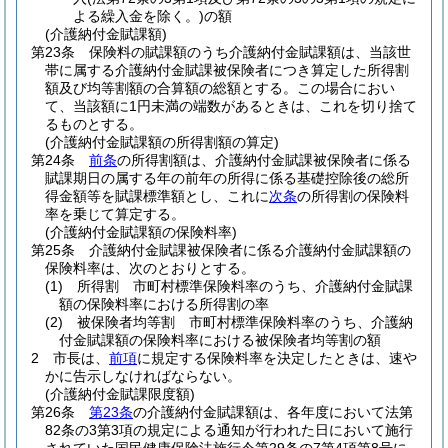
よる繰入金を除く。)
の額
(介護納付金賦課額)
第23条
保険料の賦課額のうち介護納付金賦課額は、当該世
帯に属する介護納付金賦課被保険者につき算定した所得割
額及び均等割額の合算額の総額とする。
この場合におい
て、当該額に1円未満の端数があるときは、これを切り捨て
るものとする。
(介護納付金賦課額の所得割額の算定)
第24条
前条
の所得割額は、介護納付金賦課被保険者に係る
賦課期日の属する年の前年の所得に係る基礎控除後の総所
得金額等を賦課標準額とし、これに
次条
の所得割の保険料
率を乗じて算定する。
(介護納付金賦課額の保険料率)
第25条
介護納付金賦課被保険者に係る介護納付金賦課額の
保険料率は、次のとおりとする。
(1)
所得割 市町村標準保険料率のうち、介護納付金賦課
額の保険料率における所得割の率
(2)
被保険者均等割 市町村標準保険料率のうち、介護納
付金賦課額の保険料率における被保険者均等割の額
2
市長は、
前項
に規定する保険料率を決定したときは、速や
かに告示しなければならない。
(介護納付金賦課限度額)
第26条
第23条
の介護納付金賦課額は、各年度において法第
82条の3第3項の規定による通知が行われた日において施行