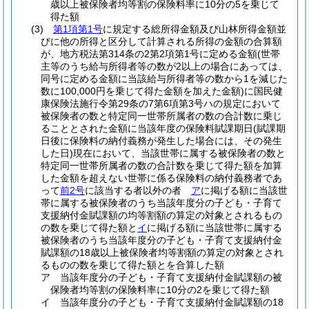
歳以上被保険者均等割の保険料率に10分の5を乗じて
得た額
(3)
第1項第1号
に規定する総所得金額及び山林所得金額並
びに他の所得と区分して計算される所得の金額の合算額
が、地方税法第314条の2第2項第1号に定める金額
(世帯
主等のうち給与所得者等の数が2以上の場合にあっては、
同号に定める金額に当該給与所得者等の数から1を減じた
数に100,000円を乗じて得た金額を加えた金額)
に国民健
康保険法施行令第29条の7第6項第3号ハの規定において
被保険者の数と特定同一世帯所属者の数の合計数に乗じ
ることとされた金額に当該年度の保険料賦課期日
(賦課期
日後に保険料の納付義務が発生した場合には、その発生
した日)
現在において、当該世帯に属する被保険者の数と
特定同一世帯所属者の数の合計数を乗じて得た額を加算
した金額を超えない世帯に係る保険料の納付義務者であ
って
前2号
に該当する者以外の者
ア
に掲げる額に当該世
帯に属する被保険者のうち当該年度分の子ども・子育て
支援納付金賦課額の均等割額の算定の対象とされるもの
の数を乗じて得た額と
イ
に掲げる額に当該世帯に属する
被保険者のうち当該年度分の子ども・子育て支援納付金
賦課額の18歳以上被保険者均等割額の算定の対象とされ
るものの数を乗じて得た額とを合算した額
ア
当該年度分の子ども・子育て支援納付金賦課額の被
保険者均等割の保険料率に10分の2を乗じて得た額
イ
当該年度分の子ども・子育て支援納付金賦課額の18