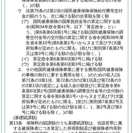
保険事業費納付金の納付に要する費用に係るものを除
く。)
の額
ウ
法第75条の2第1項の国民健康保険保険給付費等交付
金の額のうち、次に掲げる額の合算額を除く額
(ア)
国民健康保険の国庫負担金等の算定に関する政
令
(昭和34年政令第41号。以下「算定政令」とい
う。)
第6条第6項第1号に掲げる額
(国民健康保険の調
整交付金等の交付額の算定に関する省令
(昭和38年厚
生省令第10号)
第6条第1号ハからヌまで及びヲ
(大阪
府知事が定めたものに限る。)
並びに附則第7条第2号
又は第3号に掲げる額の合計額を除く。)
(イ)
算定政令第6条第6項第2号に掲げる額
(ウ)
算定政令第6条第6項第3号に掲げる額
エ
その他国民健康保険事業に要する費用
(国民健康保険
の事務の執行に要する費用を除く。)
のための収入
(法
第72条の3第1項、第72条の3の2第1項及び第72条の3
の3第1項の規定による繰入金の額並びに算定政令第6
条第6項第1号
(国民健康保険の調整交付金等の交付額の
算定に関する省令第6条第1号ハからヌまで及びヲ
(大阪
府知事が定めたものに限る。)
並びに附則第7条第2号又
は第3号に掲げる額の合計額を除く。)
、第2号及び第3
号に掲げる額を除く。)
の額
(基礎賦課額)
第13条
保険料の賦課額のうち基礎賦課額は、当該世帯に属
する被保険者につき算定した所得割額及び被保険者均等割