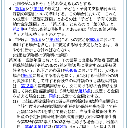
た同条第1項各号」と読み替えるものとする。
4
第1項
及び
第2項
の規定は、子ども・子育て支援納付金賦
課額の減額について準用する。
この場合において、これら
の規定中「基礎賦課額」とあるのは「子ども・子育て支援
納付金賦課額」と、「第15条」とあるのは「第30条」と、
第2項
中「第35条第1項各号」とあるのは「第35条第5項各
号」と読み替えるものとする。
5
市長は、
第1項
及び
第2項
(これらの規定を
前2項
において
準用する場合を含む。)
に規定する額を決定したときは、速
やかに告示しなければならない。
(出産被保険者の保険料の減額)
第38条
当該年度において、その世帯に出産被保険者
(国民健
康保険法施行令第29条の7第6項第8号に規定する出産被保
険者をいう。以下この条及び
第48条
において同じ。)
がある
場合
(
第6項
に規定する場合を除く。)
における当該世帯の納
付義務者に対して課する保険料の賦課額のうち基礎賦課額
は、
第13条
の基礎賦課額から、次に掲げる額の合算額を減
額して得た額
(当該減額して得た額が
第16条
に規定する金額
を超える場合には、
同条
に規定する金額)
とする。
(1)
当該出産被保険者に係る基礎控除後の総所得金額等に
当該年度分の基礎賦課額の所得割の保険料率を乗じて得
た額に12分の1を乗じて得た額に、当該出産被保険者の
出産の予定日
(国民健康保険法施行規則
(昭和33年厚生省
令第53号)
第32条の10の3各号に掲げる場合には、出産の
日。
第48条第1項
及び
第2項
において同じ。)
の属する月