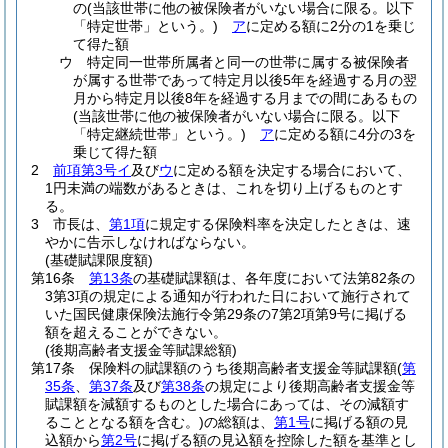
の
(当該世帯に他の被保険者がいない場合に限る。以下
「特定世帯」という。)
ア
に定める額に2分の1を乗じ
て得た額
ウ
特定同一世帯所属者と同一の世帯に属する被保険者
が属する世帯であって特定月以後5年を経過する月の翌
月から特定月以後8年を経過する月までの間にあるもの
(当該世帯に他の被保険者がいない場合に限る。以下
「特定継続世帯」という。)
ア
に定める額に4分の3を
乗じて得た額
2
前項第3号イ
及び
ウ
に定める額を決定する場合において、
1円未満の端数があるときは、これを切り上げるものとす
る。
3
市長は、
第1項
に規定する保険料率を決定したときは、速
やかに告示しなければならない。
(基礎賦課限度額)
第16条
第13条
の基礎賦課額は、各年度において法第82条の
3第3項の規定による通知が行われた日において施行されて
いた国民健康保険法施行令第29条の7第2項第9号に掲げる
額を超えることができない。
(後期高齢者支援金等賦課総額)
第17条
保険料の賦課額のうち後期高齢者支援金等賦課額
(
第
35条
、
第37条
及び
第38条
の規定により後期高齢者支援金等
賦課額を減額するものとした場合にあっては、その減額す
ることとなる額を含む。)
の総額は、
第1号
に掲げる額の見
込額から
第2号
に掲げる額の見込額を控除した額を基準とし