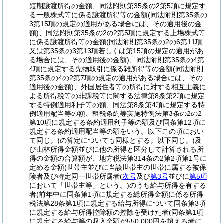
短期譲渡所得の金額、同法附則第35条の2第5項に規定す
る一般株式等に係る譲渡所得等の金額
(同法附則第35条の
3第15項の規定の適用がある場合には、その適用後の金
額)
、同法附則第35条の2の2第5項に規定する上場株式等
に係る譲渡所得等の金額
(同法附則第35条の2の6第11項
又は第35条の3第13項若しくは第15項の規定の適用があ
る場合には、その適用後の金額)
、同法附則第35条の4第
4項に規定する先物取引に係る雑所得等の金額
(同法附則
第35条の4の2第7項の規定の適用がある場合には、その
適用後の金額)
、外国居住者等の所得に対する相互主義に
よる所得税等の非課税等に関する法律第8条第2項に規定
する特例適用利子等の額、同法第8条第4項に規定する特
例適用配当等の額、租税条約等実施特例法第3条の2の2
第10項に規定する条約適用利子等の額及び同条第12項に
規定する条約適用配当等の額をいう。以下この項におい
て同じ。)
の算定についても同様とする。以下同じ。)
及
び山林所得金額並びに他の所得と区分して計算される所
得の金額の合算額が、地方税法第314条の2第2項第1号に
定める金額
(世帯主並びに当該世帯主の世帯に属する被保
険者及び特定同一世帯所属者
(
次号
及び
第3号
並びに
第5項
において「世帯主等」という。)
のうち給与所得を有する
者
(前年中に同条第1項に規定する総所得金額に係る所得
税法第28条第1項に規定する給与所得について同条第3項
に規定する給与所得控除額の控除を受けた者
(同条第1項
に規定する給与等の収入金額が550,000円を超える者に