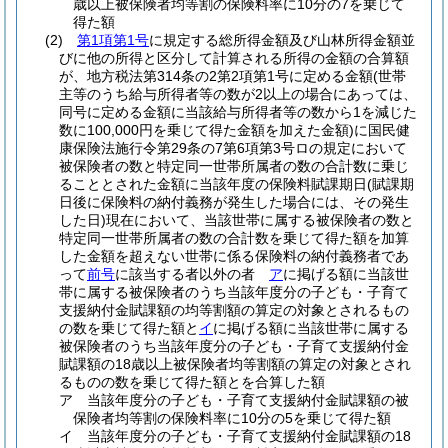
歳以上被保険者均等割の保険料率に10分の7を乗じて
得た額
(2)
第1項第1号
に規定する総所得金額及び山林所得金額並
びに他の所得と区分して計算される所得の金額の合算額
が、地方税法第314条の2第2項第1号に定める金額
(世帯
主等のうち給与所得者等の数が2以上の場合にあっては、
同号に定める金額に当該給与所得者等の数から1を減じた
数に100,000円を乗じて得た金額を加えた金額)
に国民健
康保険法施行令第29条の7第6項第3号ロの規定において
被保険者の数と特定同一世帯所属者の数の合計数に乗じ
ることとされた金額に当該年度の保険料賦課期日
(賦課期
日後に保険料の納付義務が発生した場合には、その発生
した日)
現在において、当該世帯に属する被保険者の数と
特定同一世帯所属者の数の合計数を乗じて得た額を加算
した金額を超えない世帯に係る保険料の納付義務者であ
って
前号
に該当する者以外の者
ア
に掲げる額に当該世
帯に属する被保険者のうち当該年度分の子ども・子育て
支援納付金賦課額の均等割額の算定の対象とされるもの
の数を乗じて得た額と
イ
に掲げる額に当該世帯に属する
被保険者のうち当該年度分の子ども・子育て支援納付金
賦課額の18歳以上被保険者均等割額の算定の対象とされ
るものの数を乗じて得た額とを合算した額
ア
当該年度分の子ども・子育て支援納付金賦課額の被
保険者均等割の保険料率に10分の5を乗じて得た額
イ
当該年度分の子ども・子育て支援納付金賦課額の18