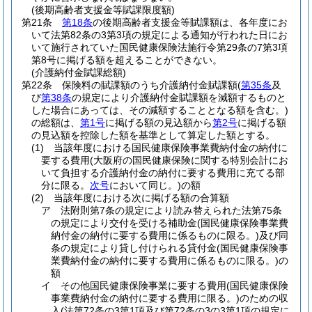
(後期高齢者支援金等賦課限度額)
第21条
第18条
の後期高齢者支援金等賦課額は、各年度にお
いて法第82条の3第3項の規定による通知が行われた日にお
いて施行されていた国民健康保険法施行令第29条の7第3項
第8号に掲げる額を超えることができない。
(介護納付金賦課総額)
第22条
保険料の賦課額のうち介護納付金賦課額
(
第35条
及
び
第38条
の規定により介護納付金賦課額を減額するものと
した場合にあっては、その減額することとなる額を含む。)
の総額は、
第1号
に掲げる額の見込額から
第2号
に掲げる額
の見込額を控除した額を基準として算定した額とする。
(1)
当該年度における国民健康保険事業費納付金の納付に
要する費用
(大阪府の国民健康保険に関する特別会計にお
いて負担する介護納付金の納付に要する費用に充てる部
分に限る。
次号
において同じ。)
の額
(2)
当該年度における次に掲げる額の合算額
ア
法附則第7条の規定により読み替えられた法第75条
の規定により交付を受ける補助金
(国民健康保険事業費
納付金の納付に要する費用に係るものに限る。)
及び同
条の規定により貸し付けられる貸付金
(国民健康保険事
業費納付金の納付に要する費用に係るものに限る。)
の
額
イ
その他国民健康保険事業に要する費用
(国民健康保険
事業費納付金の納付に要する費用に限る。)
のための収
入
(法第72条の3第1項及び第72条の3の3第1項の規定に