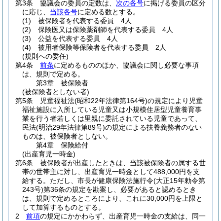
第3条
協議会の委員の定数は、
次の各号
に掲げる委員の区分
に応じ、
当該各号
に定める数とする。
(1)
被保険者を代表する委員 4人
(2)
保険医又は保険薬剤師を代表する委員 4人
(3)
公益を代表する委員 4人
(4)
被用者保険等保険者を代表する委員 2人
(規則への委任)
第4条
前条
に定めるもののほか、協議会に関し必要な事項
は、規則で定める。
第3章
被保険者
(被保険者としない者)
第5条
児童福祉法
(昭和22年法律第164号)
の規定により児童
福祉施設に入所している児童又は小規模住居型児童養育事
業を行う者若しくは里親に委託されている児童であって、
民法
(明治29年法律第89号)
の規定による扶養義務者のない
ものは、被保険者としない。
第4章
保険給付
(出産育児一時金)
第6条
被保険者が出産したときは、当該被保険者の属する世
帯の世帯主に対し、出産育児一時金として488,000円を支
給する。
ただし、市長が健康保険法施行令
(大正15年勅令第
243号)
第36条の規定を勘案し、必要があると認めるとき
は、規則で定めるところにより、これに30,000円を上限と
して加算するものとする。
2
前項
の規定にかかわらず、出産育児一時金の支給は、同一