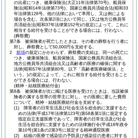
の出産につき、健康保険法
(大正11年法律第70号)
、船員保
険法
(昭和14年法律第73号)
、国家公務員共済組合法
(昭和33
年法律第128号。他の法律において準用し、又は例による
場合を含む。次条第2項において同じ。)
又は地方公務員等
共済組合法
(昭和37年法律第152号)
の規定によって、これに
相当する給付を受けることができる場合には、行わない。
(葬祭費)
第7条
被保険者が死亡したときは、その者の葬祭を行う者に
対し、葬祭費として50,000円を支給する。
2
前項
の規定にかかわらず、葬祭費の支給は、同一の死亡に
つき、健康保険法、船員保険法、国家公務員共済組合法、
地方公務員等共済組合法又は高齢者の医療の確保に関する
法律
(昭和57年法律第80号。以下「高齢者医療確保法」と
いう。)
の規定によって、これに相当する給付を受けること
ができる場合には、行わない。
(精神・結核医療給付金)
第8条
被保険者が次に掲げる医療を受けたときは、当該被保
険者の属する世帯の世帯主に対し、その医療に要した費用
について、精神・結核医療給付金を支給する。
(1)
障害者の日常生活及び社会生活を総合的に支援するた
めの法律
(平成17年法律第123号)
第58条第1項に規定する
指定自立支援医療であって、障害者の日常生活及び社会
生活を総合的に支援するための法律施行令
(平成18年政令
第10号)
第1条の2第3号に規定する精神通院医療
(2)
結核の医療で感染症の予防及び感染症の患者に対する