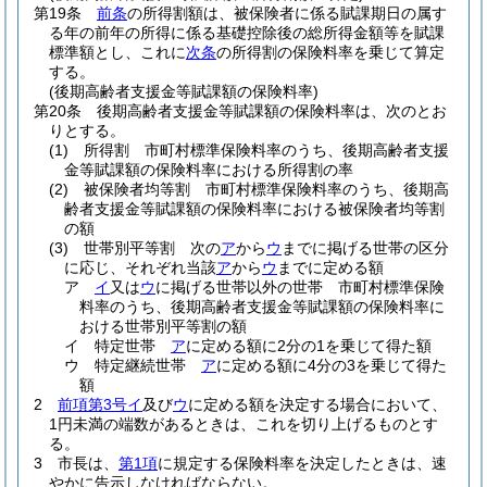
第19条
前条
の所得割額は、被保険者に係る賦課期日の属す
る年の前年の所得に係る基礎控除後の総所得金額等を賦課
標準額とし、これに
次条
の所得割の保険料率を乗じて算定
する。
(後期高齢者支援金等賦課額の保険料率)
第20条
後期高齢者支援金等賦課額の保険料率は、次のとお
りとする。
(1)
所得割 市町村標準保険料率のうち、後期高齢者支援
金等賦課額の保険料率における所得割の率
(2)
被保険者均等割 市町村標準保険料率のうち、後期高
齢者支援金等賦課額の保険料率における被保険者均等割
の額
(3)
世帯別平等割 次の
ア
から
ウ
までに掲げる世帯の区分
に応じ、それぞれ当該
ア
から
ウ
までに定める額
ア
イ
又は
ウ
に掲げる世帯以外の世帯 市町村標準保険
料率のうち、後期高齢者支援金等賦課額の保険料率に
おける世帯別平等割の額
イ
特定世帯
ア
に定める額に2分の1を乗じて得た額
ウ
特定継続世帯
ア
に定める額に4分の3を乗じて得た
額
2
前項第3号イ
及び
ウ
に定める額を決定する場合において、
1円未満の端数があるときは、これを切り上げるものとす
る。
3
市長は、
第1項
に規定する保険料率を決定したときは、速
やかに告示しなければならない。