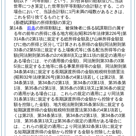
額
(以下「均等割額」という。)
の合算額の総額並びに当該
世帯につき算定した世帯別平等割額の合計額とする。
この
場合において、当該合計額に1円未満の端数があるときは、
これを切り捨てるものとする。
(基礎賦課額の所得割額の算定)
第14条
前条
の所得割額は、被保険者に係る賦課期日の属す
る年の前年の所得に係る地方税法
(昭和25年法律第226号)
第
314条の2第1項に規定する総所得金額及び山林所得金額並
びに他の所得と区分して計算される所得の金額
(同法附則第
33条の2第5項に規定する上場株式等に係る配当所得等の金
額
(同法附則第35条の2の6第8項又は第11項の規定の適用が
ある場合には、その適用後の金額)
、同法附則第33条の3第
5項に規定する土地等に係る事業所得等の金額、同法附則第
34条第4項に規定する長期譲渡所得の金額
(租税特別措置法
(昭和32年法律第26号)
第33条の4第1項若しくは第2項、第
34条第1項、第34条の2第1項、第34条の3第1項、第35条第
1項、第35条の2第1項、第35条の3第1項又は第36条の規定
の適用がある場合には、これらの規定の適用により同法第
31条第1項に規定する長期譲渡所得の金額から控除する金
額を控除した金額)
、地方税法附則第35条第5項に規定する
短期譲渡所得の金額
(租税特別措置法第33条の4第1項若し
くは第2項、第34条第1項、第34条の2第1項、第34条の3第
1項、第35条第1項又は第36条の規定の適用がある場合に
は、これらの規定の適用により同法第32条第1項に規定す
る短期譲渡所得の金額から控除する金額を控除した金額)
、