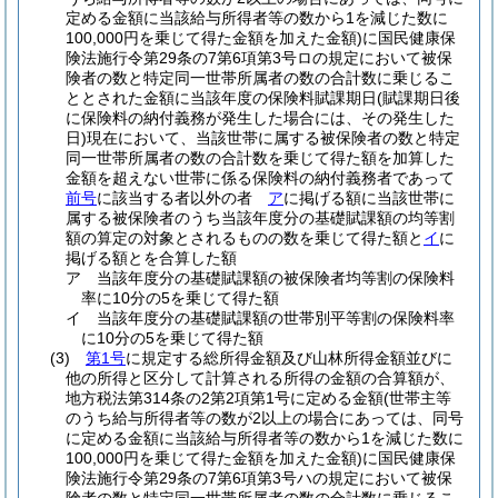
定める金額に当該給与所得者等の数から1を減じた数に
100,000円を乗じて得た金額を加えた金額)
に国民健康保
険法施行令第29条の7第6項第3号ロの規定において被保
険者の数と特定同一世帯所属者の数の合計数に乗じるこ
ととされた金額に当該年度の保険料賦課期日
(賦課期日後
に保険料の納付義務が発生した場合には、その発生した
日)
現在において、当該世帯に属する被保険者の数と特定
同一世帯所属者の数の合計数を乗じて得た額を加算した
金額を超えない世帯に係る保険料の納付義務者であって
前号
に該当する者以外の者
ア
に掲げる額に当該世帯に
属する被保険者のうち当該年度分の基礎賦課額の均等割
額の算定の対象とされるものの数を乗じて得た額と
イ
に
掲げる額とを合算した額
ア
当該年度分の基礎賦課額の被保険者均等割の保険料
率に10分の5を乗じて得た額
イ
当該年度分の基礎賦課額の世帯別平等割の保険料率
に10分の5を乗じて得た額
(3)
第1号
に規定する総所得金額及び山林所得金額並びに
他の所得と区分して計算される所得の金額の合算額が、
地方税法第314条の2第2項第1号に定める金額
(世帯主等
のうち給与所得者等の数が2以上の場合にあっては、同号
に定める金額に当該給与所得者等の数から1を減じた数に
100,000円を乗じて得た金額を加えた金額)
に国民健康保
険法施行令第29条の7第6項第3号ハの規定において被保