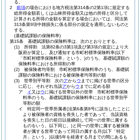
る。
2
前項
の場合における地方税法第314条の2第1項に規定する
総所得金額若しくは山林所得金額又は他の所得と区分して
計算される所得の金額を算定する場合においては、同法第
313条第9項中雑損失に係る部分の規定を適用しないものと
する。
(基礎賦課額の保険料率)
第15条
基礎賦課額の保険料率は、次のとおりとする。
(1)
所得割 法第82条の3第1項及び第3項の規定により大
阪府が算定し、及び通知する市町村標準保険料率
(以下
「市町村標準保険料率」という。)
のうち、基礎賦課額の
保険料率における所得割の率
(2)
被保険者均等割 市町村標準保険料率のうち、基礎賦
課額の保険料率における被保険者均等割の額
(3)
世帯別平等割 次の
ア
から
ウ
までに掲げる世帯の区分
に応じ、それぞれ当該
ア
から
ウ
までに定める額
ア
イ
又は
ウ
に掲げる世帯以外の世帯 市町村標準保険
料率のうち、基礎賦課額の保険料率における世帯別平
等割の額
イ
特定同一世帯所属者
(法第6条第8号に該当したことに
より被保険者の資格を喪失した者であって、当該資格
を喪失した日の前日以後継続して同一の世帯に属する
ものをいう。以下同じ。)
と同一の世帯に属する被保険
者が属する世帯であって同日の属する月
(以下「特定
月」という。)
以後5年を経過する月までの間にあるも