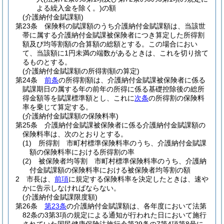
よる繰入金を除く。)
の額
(介護納付金賦課額)
第23条
保険料の賦課額のうち介護納付金賦課額は、当該世
帯に属する介護納付金賦課被保険者につき算定した所得割
額及び均等割額の合算額の総額とする。
この場合におい
て、当該額に1円未満の端数があるときは、これを切り捨て
るものとする。
(介護納付金賦課額の所得割額の算定)
第24条
前条
の所得割額は、介護納付金賦課被保険者に係る
賦課期日の属する年の前年の所得に係る基礎控除後の総所
得金額等を賦課標準額とし、これに
次条
の所得割の保険料
率を乗じて算定する。
(介護納付金賦課額の保険料率)
第25条
介護納付金賦課被保険者に係る介護納付金賦課額の
保険料率は、次のとおりとする。
(1)
所得割 市町村標準保険料率のうち、介護納付金賦課
額の保険料率における所得割の率
(2)
被保険者均等割 市町村標準保険料率のうち、介護納
付金賦課額の保険料率における被保険者均等割の額
2
市長は、
前項
に規定する保険料率を決定したときは、速や
かに告示しなければならない。
(介護納付金賦課限度額)
第26条
第23条
の介護納付金賦課額は、各年度において法第
82条の3第3項の規定による通知が行われた日において施行