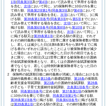
1項
(
同条第3項
及び
第4項
において読み替えて準用する場合
を含む。
次項
において同じ。)
の保険料率に10分の5を乗じ
て得た額、
同条第2項第1号
(
同条第3項
及び
第4項
において
読み替えて準用する場合を含む。
次項
において同じ。)
に掲
げる額、
第38条第1項各号
(
同条第3項
から
第5項
までにおい
て読み替えて準用する場合を含む。
次項
において同じ。)
に
掲げる額、
同条第6項各号
(
同条第8項
から
第10項
までにお
いて読み替えて準用する場合を含む。
次項
において同じ。)
に掲げる額又は
第39条第1項
に定める額の算定は、それぞ
れその納付義務が発生し、1世帯に属する被保険者数が増加
し、若しくは減少した日
(法第6条第1号から第8号までに掲
げる者のいずれかに該当したことにより被保険者数が減少
した場合においては、その減少した日が月の初日であると
きに限り、その前日)
又は1世帯に属する被保険者が介護納
付金賦課被保険者となり、若しくは介護納付金賦課被保険
者でなくなり、若しくは特例対象被保険者等となった日の
属する月から、月割をもって行う。
2
保険料の賦課期日後に納付義務が消滅した場合における当
該納付義務者に係る
第13条
の基礎賦課額、
第18条
の後期高
齢者支援金等賦課額、
第23条
の介護納付金賦課額、
第28条
の子ども・子育て支援納付金賦課額、
次条第1項各号
に定め
る額、
同条第5項各号
に定める額、
第37条第1項
の保険料率
に10分の5を乗じて得た額、
同条第2項第1号
に掲げる額、
第38条第1項各号
に掲げる額、
同条第6項各号
に掲げる額又
は
第39条第1項
に定める額の算定は、その納付義務が消滅