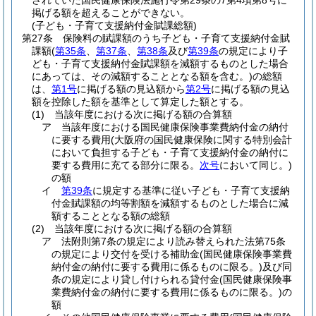
されていた国民健康保険法施行令第29条の7第4項第8号に
掲げる額を超えることができない。
(子ども・子育て支援納付金賦課総額)
第27条
保険料の賦課額のうち子ども・子育て支援納付金賦
課額
(
第35条
、
第37条
、
第38条
及び
第39条
の規定により子
ども・子育て支援納付金賦課額を減額するものとした場合
にあっては、その減額することとなる額を含む。)
の総額
は、
第1号
に掲げる額の見込額から
第2号
に掲げる額の見込
額を控除した額を基準として算定した額とする。
(1)
当該年度における次に掲げる額の合算額
ア
当該年度における国民健康保険事業費納付金の納付
に要する費用
(大阪府の国民健康保険に関する特別会計
において負担する子ども・子育て支援納付金の納付に
要する費用に充てる部分に限る。
次号
において同じ。)
の額
イ
第39条
に規定する基準に従い子ども・子育て支援納
付金賦課額の均等割額を減額するものとした場合に減
額することとなる額の総額
(2)
当該年度における次に掲げる額の合算額
ア
法附則第7条の規定により読み替えられた法第75条
の規定により交付を受ける補助金
(国民健康保険事業費
納付金の納付に要する費用に係るものに限る。)
及び同
条の規定により貸し付けられる貸付金
(国民健康保険事
業費納付金の納付に要する費用に係るものに限る。)
の
額