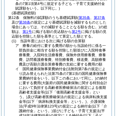
条の7第1項第4号に規定する子ども・子育て支援納付金
賦課額をいう。以下同じ。)
(基礎賦課総額)
第12条
保険料の賦課額のうち基礎賦課額
(
第35条
、
第37条
及び
第38条
の規定により基礎賦課額を減額するものとした
場合にあっては、その減額することとなる額を含む。)
の総
額は、
第1号
に掲げる額の見込額から
第2号
に掲げる額の見
込額を控除した額を基準として算定した額とする。
(1)
当該年度における次に掲げる額の合算額
ア
療養の給付に要する費用の額から当該給付に係る一
部負担金に相当する額を控除した額並びに入院時食事
療養費、入院時生活療養費、保険外併用療養費、療養
費、訪問看護療養費、特別療養費、移送費、高額療養
費及び高額介護合算療養費の支給に要する費用の額
イ
国民健康保険事業費納付金
(法附則第7条の規定によ
り読み替えられた法第75条の7第1項の国民健康保険事
業費納付金をいう。以下この条において同じ。)
の納付
に要する費用
(大阪府の国民健康保険に関する特別会計
において負担する高齢者医療確保法の規定による後期
高齢者支援金等
(以下「後期高齢者支援金等」とい
う。)
及び高齢者医療確保法の規定による病床転換支援
金等
(以下「病床転換支援金等」という。)
、介護保険
法
(平成9年法律第123号)
の規定による納付金
(以下「介
護納付金」という。)
並びに子ども・子育て支援法
(平
成24年法律第65号)
の規定による納付金
(以下「子ど