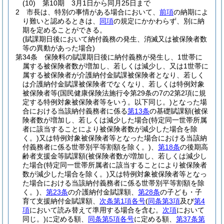
(10)
第10期 3月1日から同月25日まで
2
市長は、特別の事情がある場合において、
前項
の納期によ
り難いと認めるときは、
同項
の規定にかかわらず、別に納
期を定めることができる。
(賦課期日後において納付義務の発生、消滅又は被保険者数
等の異動があった場合)
第34条
保険料の賦課期日後に納付義務が発生し、1世帯に
属する被保険者数が増加し、若しくは減少し、又は1世帯に
属する被保険者が介護納付金賦課被保険者となり、若しく
は介護納付金賦課被保険者でなくなり、若しくは特例対象
被保険者等
(国民健康保険法施行令第29条の7の2第2項に規
定する特例対象被保険者等をいう。以下同じ。)
となった場
合における当該納付義務者に係る
第13条
の基礎賦課額
(被保
険者数が増加し、若しくは減少した場合
(特定同一世帯所属
者に該当することにより被保険者数が減少した場合を除
く。)
又は特例対象被保険者等となった場合における当該納
付義務者に係る世帯別平等割額を除く。)
、
第18条
の後期高
齢者支援金等賦課額
(被保険者数が増加し、若しくは減少し
た場合
(特定同一世帯所属者に該当することにより被保険者
数が減少した場合を除く。)
又は特例対象被保険者等となっ
た場合における当該納付義務者に係る世帯別平等割額を除
く。)
、
第23条
の介護納付金賦課額、
第28条
の子ども・子
育て支援納付金賦課額、
次条第1項各号
(
同条第3項
及び
第4
項
において読み替えて準用する場合を含む。
次項
において
同じ。)
に定める額、
同条第5項各号
に定める額、
第37条第