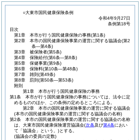
○大東市国民健康保険条例
令和4年9月27日
条例第18号
目次
第1章
本市が行う国民健康保険の事務
(第1条)
第2章
本市の国民健康保険事業の運営に関する協議会
(第2
条―第4条)
第3章
被保険者
(第5条)
第4章
保険給付
(第6条―第8条)
第5章
保健事業
(第9条)
第6章
保険料
(第10条―第48条)
第7章
雑則
(第49条)
第8章
罰則
(第50条―第53条)
附則
第1章
本市が行う国民健康保険の事務
第1条
本市が行う国民健康保険の事務については、法令に定
めるもののほか、この条例の定めるところによる。
第2章
本市の国民健康保険事業の運営に関する協議会
(本市の国民健康保険事業の運営に関する協議会の名称)
第2条
本市の国民健康保険事業の運営に関する協議会の名称
は、大東市国民健康保険運営協議会
(
次条
及び
第4条
におい
て「協議会」という。)
とする。
(協議会の委員の定数)