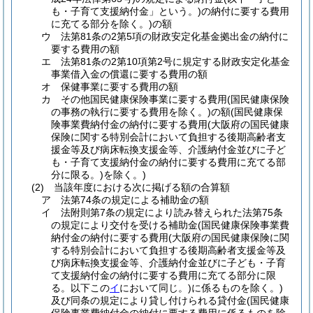
も・子育て支援納付金」という。)
の納付に要する費用
に充てる部分を除く。)
の額
ウ
法第81条の2第5項の財政安定化基金拠出金の納付に
要する費用の額
エ
法第81条の2第10項第2号に規定する財政安定化基金
事業借入金の償還に要する費用の額
オ
保健事業に要する費用の額
カ
その他国民健康保険事業に要する費用
(国民健康保険
の事務の執行に要する費用を除く。)
の額
(国民健康保
険事業費納付金の納付に要する費用
(大阪府の国民健康
保険に関する特別会計において負担する後期高齢者支
援金等及び病床転換支援金等、介護納付金並びに子ど
も・子育て支援納付金の納付に要する費用に充てる部
分に限る。)
を除く。)
(2)
当該年度における次に掲げる額の合算額
ア
法第74条の規定による補助金の額
イ
法附則第7条の規定により読み替えられた法第75条
の規定により交付を受ける補助金
(国民健康保険事業費
納付金の納付に要する費用
(大阪府の国民健康保険に関
する特別会計において負担する後期高齢者支援金等及
び病床転換支援金等、介護納付金並びに子ども・子育
て支援納付金の納付に要する費用に充てる部分に限
る。以下この
イ
において同じ。)
に係るものを除く。)
及び同条の規定により貸し付けられる貸付金
(国民健康