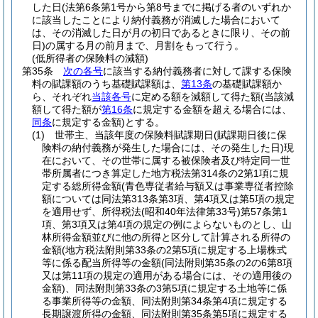
した日
(法第6条第1号から第8号までに掲げる者のいずれか
に該当したことにより納付義務が消滅した場合において
は、その消滅した日が月の初日であるときに限り、その前
日)
の属する月の前月まで、月割をもって行う。
(低所得者の保険料の減額)
第35条
次の各号
に該当する納付義務者に対して課する保険
料の賦課額のうち基礎賦課額は、
第13条
の基礎賦課額か
ら、それぞれ
当該各号
に定める額を減額して得た額
(当該減
額して得た額が
第16条
に規定する金額を超える場合には、
同条
に規定する金額)
とする。
(1)
世帯主、当該年度の保険料賦課期日
(賦課期日後に保
険料の納付義務が発生した場合には、その発生した日)
現
在において、その世帯に属する被保険者及び特定同一世
帯所属者につき算定した地方税法第314条の2第1項に規
定する総所得金額
(青色専従者給与額又は事業専従者控除
額については同法第313条第3項、第4項又は第5項の規定
を適用せず、所得税法
(昭和40年法律第33号)
第57条第1
項、第3項又は第4項の規定の例によらないものとし、山
林所得金額並びに他の所得と区分して計算される所得の
金額
(地方税法附則第33条の2第5項に規定する上場株式
等に係る配当所得等の金額
(同法附則第35条の2の6第8項
又は第11項の規定の適用がある場合には、その適用後の
金額)
、同法附則第33条の3第5項に規定する土地等に係
る事業所得等の金額、同法附則第34条第4項に規定する
長期譲渡所得の金額、同法附則第35条第5項に規定する