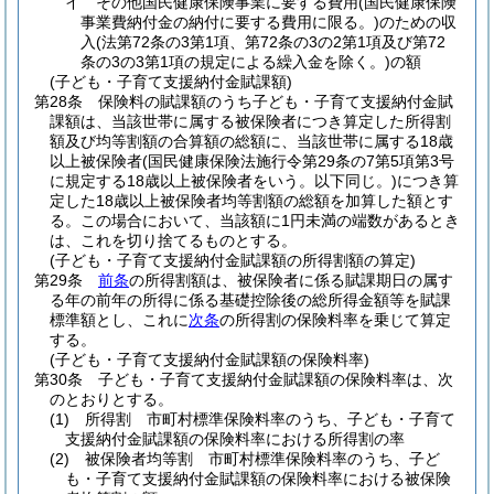
イ
その他国民健康保険事業に要する費用
(国民健康保険
事業費納付金の納付に要する費用に限る。)
のための収
入
(法第72条の3第1項、第72条の3の2第1項及び第72
条の3の3第1項の規定による繰入金を除く。)
の額
(子ども・子育て支援納付金賦課額)
第28条
保険料の賦課額のうち子ども・子育て支援納付金賦
課額は、当該世帯に属する被保険者につき算定した所得割
額及び均等割額の合算額の総額に、当該世帯に属する18歳
以上被保険者
(国民健康保険法施行令第29条の7第5項第3号
に規定する18歳以上被保険者をいう。以下同じ。)
につき算
定した18歳以上被保険者均等割額の総額を加算した額とす
る。
この場合において、当該額に1円未満の端数があるとき
は、これを切り捨てるものとする。
(子ども・子育て支援納付金賦課額の所得割額の算定)
第29条
前条
の所得割額は、被保険者に係る賦課期日の属す
る年の前年の所得に係る基礎控除後の総所得金額等を賦課
標準額とし、これに
次条
の所得割の保険料率を乗じて算定
する。
(子ども・子育て支援納付金賦課額の保険料率)
第30条
子ども・子育て支援納付金賦課額の保険料率は、次
のとおりとする。
(1)
所得割 市町村標準保険料率のうち、子ども・子育て
支援納付金賦課額の保険料率における所得割の率
(2)
被保険者均等割 市町村標準保険料率のうち、子ど
も・子育て支援納付金賦課額の保険料率における被保険