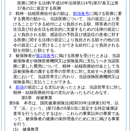
医療に関する法律
(平成10年法律第114号)
第37条又は第
37条の2に規定する医療
2
精神・結核医療給付金の額は、
前項各号
に掲げる医療に要
する費用の額から、当該医療について、法の規定により受
けることができる給付により負担される額、障害者の日常
生活及び社会生活を総合的に支援するための法律の規定に
より負担される額、感染症の予防及び感染症の患者に対す
る医療に関する法律の規定により負担される額その他の法
令の規定により受けることができる給付により負担される
額を控除した額とする。
3
被保険者が
第1項各号
に掲げる医療を受けたときは、当該
被保険者が保険医療機関又は保険薬局に支払うべき当該医
療に要した費用について、精神・結核医療給付金として当
該被保険者の属する世帯の世帯主に対し支給すべき額の限
度において、当該世帯主に代わり、当該保険医療機関又は
保険薬局に支払うことができる。
4
前項
の規定による支払があったときは、当該世帯主に対し
精神・結核医療給付金の支払があったものとみなす。
第5章
保健事業
第9条
本市は、国民健康保険法
(昭和33年法律第192号。以
下「法」という。)
第72条の5第1項に規定する特定健康診
査等を行うものとするほか、これらの事業以外の事業であ
って、被保険者の健康の保持増進のために次に掲げる事業
を行う。
(1)
健康教育