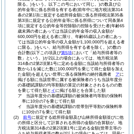
限る。)
をいう。以下この号において同じ。)
の数及び公
的年金等に係る所得を有する者
(前年中に地方税法第314
条の2第1項に規定する総所得金額に係る所得税法第35条
第3項に規定する公的年金等に係る所得について同条第4
項に規定する公的年金等控除額の控除を受けた者
(年齢65
歳未満の者にあっては当該公的年金等の収入金額が
600,000円を超える者に限り、年齢65歳以上の者にあっ
ては当該公的年金等の収入金額が1,100,000円を超える者
に限る。)
をいい、給与所得を有する者を除く。)
の数の
合計数
(以下この項及び
第5項
において「給与所得者等の
数」という。)
が2以上の場合にあっては、地方税法第
314条の2第2項第1号に定める金額に当該給与所得者等の
数から1を減じた数に100,000円を乗じて得た金額を加え
た金額)
を超えない世帯に係る保険料の納付義務者
ア
に
掲げる額に当該世帯に属する被保険者のうち当該年度分
の基礎賦課額の均等割額の算定の対象とされるものの数
を乗じて得た額と
イ
に掲げる額とを合算した額
ア
当該年度分の基礎賦課額の被保険者均等割の保険料
率に10分の7を乗じて得た額
イ
当該年度分の基礎賦課額の世帯別平等割の保険料率
に10分の7を乗じて得た額
(2)
前号
に規定する総所得金額及び山林所得金額並びに他
の所得と区分して計算される所得の金額の合算額が、地
方税法第314条の2第2項第1号に定める金額
(世帯主等の
うち給与所得者等の数が2以上の場合にあっては、同号に