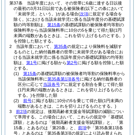
第37条
当該年度において、その世帯に6歳に達する日以後
の最初の3月31日以前である被保険者
(以下この条において
「未就学児」という。)
がある場合
(
次項
に規定する場合を
除く。)
における当該未就学児に係る当該年度分の基礎賦課
額の均等割額は、
第15条
の基礎賦課額の被保険者均等割の
保険料率から当該保険料率に10分の5を乗じて得た額
(1円
未満の端数があるときは、これを切り上げるものとする。)
を控除した額とする。
2
当該年度において、
第35条
の規定により保険料を減額す
るものとした納付義務者の世帯に未就学児がある場合にお
ける当該未就学児に係る当該年度分の基礎賦課額の均等割
額は、
第1号
に掲げる額から
第2号
に掲げる額を控除した額
とする。
(1)
第15条
の基礎賦課額の被保険者均等割の保険料率から
当該保険料率に
第35条第1項各号
に掲げる納付義務者の
区分に応じて
当該各号
アに規定する割合を乗じて得た額
(1円未満の端数があるときは、これを切り上げるものと
する。)
を控除した額
(2)
前号
に掲げる額に10分の5を乗じて得た額
(1円未満の
端数があるときは、これを切り上げるものとする。)
3
前2項
の規定は、後期高齢者支援金等賦課額の減額につい
て準用する。
この場合において、これらの規定中「基礎賦
課額」とあるのは「後期高齢者支援金等賦課額」と、「第
15条」とあるのは「第20条」と、
前項
中「第35条第1項各
号」とあるのは「第35条第3項の規定により読み替えられ