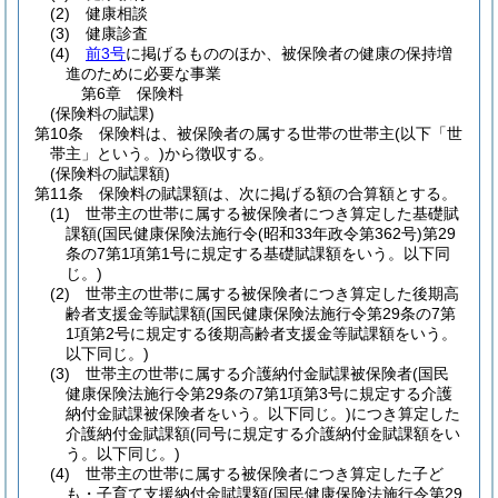
(2)
健康相談
(3)
健康診査
(4)
前3号
に掲げるもののほか、被保険者の健康の保持増
進のために必要な事業
第6章
保険料
(保険料の賦課)
第10条
保険料は、被保険者の属する世帯の世帯主
(以下「世
帯主」という。)
から徴収する。
(保険料の賦課額)
第11条
保険料の賦課額は、次に掲げる額の合算額とする。
(1)
世帯主の世帯に属する被保険者につき算定した基礎賦
課額
(国民健康保険法施行令
(昭和33年政令第362号)
第29
条の7第1項第1号に規定する基礎賦課額をいう。以下同
じ。)
(2)
世帯主の世帯に属する被保険者につき算定した後期高
齢者支援金等賦課額
(国民健康保険法施行令第29条の7第
1項第2号に規定する後期高齢者支援金等賦課額をいう。
以下同じ。)
(3)
世帯主の世帯に属する介護納付金賦課被保険者
(国民
健康保険法施行令第29条の7第1項第3号に規定する介護
納付金賦課被保険者をいう。以下同じ。)
につき算定した
介護納付金賦課額
(同号に規定する介護納付金賦課額をい
う。以下同じ。)
(4)
世帯主の世帯に属する被保険者につき算定した子ど
も・子育て支援納付金賦課額
(国民健康保険法施行令第29