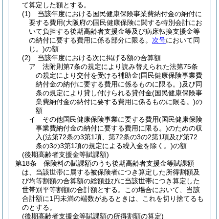
て算定した額とする。
(1)
当該年度における国民健康保険事業費納付金の納付に
要する費用
(大阪府の国民健康保険に関する特別会計にお
いて負担する後期高齢者支援金等及び病床転換支援金等
の納付に要する費用に係る部分に限る。
次号
において同
じ。)
の額
(2)
当該年度における次に掲げる額の合算額
ア
法附則第7条の規定により読み替えられた法第75条
の規定により交付を受ける補助金
(国民健康保険事業費
納付金の納付に要する費用に係るものに限る。)
及び同
条の規定により貸し付けられる貸付金
(国民健康保険事
業費納付金の納付に要する費用に係るものに限る。)
の
額
イ
その他国民健康保険事業に要する費用
(国民健康保険
事業費納付金の納付に要する費用に限る。)
のための収
入
(法第72条の3第1項、第72条の3の2第1項及び第72
条の3の3第1項の規定による繰入金を除く。)
の額
(後期高齢者支援金等賦課額)
第18条
保険料の賦課額のうち後期高齢者支援金等賦課額
は、当該世帯に属する被保険者につき算定した所得割額及
び均等割額の合算額の総額並びに当該世帯につき算定した
世帯別平等割額の合計額とする。
この場合において、当該
合計額に1円未満の端数があるときは、これを切り捨てるも
のとする。
(後期高齢者支援金等賦課額の所得割額の算定)