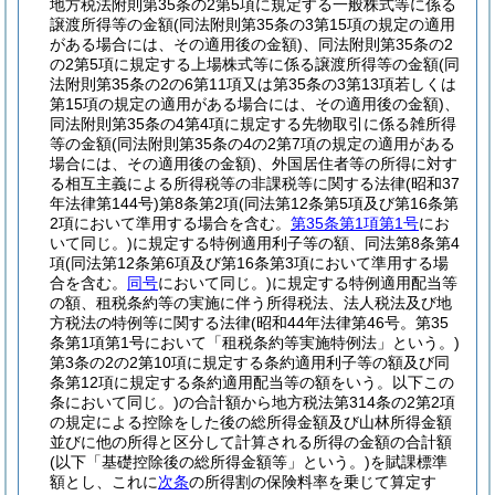
地方税法附則第35条の2第5項に規定する一般株式等に係る
譲渡所得等の金額
(同法附則第35条の3第15項の規定の適用
がある場合には、その適用後の金額)
、同法附則第35条の2
の2第5項に規定する上場株式等に係る譲渡所得等の金額
(同
法附則第35条の2の6第11項又は第35条の3第13項若しくは
第15項の規定の適用がある場合には、その適用後の金額)
、
同法附則第35条の4第4項に規定する先物取引に係る雑所得
等の金額
(同法附則第35条の4の2第7項の規定の適用がある
場合には、その適用後の金額)
、外国居住者等の所得に対す
る相互主義による所得税等の非課税等に関する法律
(昭和37
年法律第144号)
第8条第2項
(同法第12条第5項及び第16条第
2項において準用する場合を含む。
第35条第1項第1号
にお
いて同じ。)
に規定する特例適用利子等の額、同法第8条第4
項
(同法第12条第6項及び第16条第3項において準用する場
合を含む。
同号
において同じ。)
に規定する特例適用配当等
の額、租税条約等の実施に伴う所得税法、法人税法及び地
方税法の特例等に関する法律
(昭和44年法律第46号。第35
条第1項第1号において「租税条約等実施特例法」という。)
第3条の2の2第10項に規定する条約適用利子等の額及び同
条第12項に規定する条約適用配当等の額をいう。以下この
条において同じ。)
の合計額から地方税法第314条の2第2項
の規定による控除をした後の総所得金額及び山林所得金額
並びに他の所得と区分して計算される所得の金額の合計額
(以下「基礎控除後の総所得金額等」という。)
を賦課標準
額とし、これに
次条
の所得割の保険料率を乗じて算定す