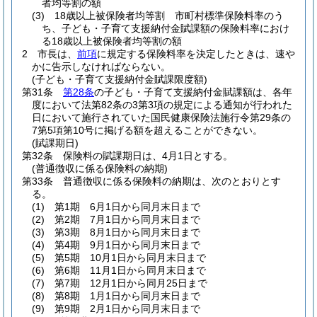
者均等割の額
(3)
18歳以上被保険者均等割 市町村標準保険料率のう
ち、子ども・子育て支援納付金賦課額の保険料率におけ
る18歳以上被保険者均等割の額
2
市長は、
前項
に規定する保険料率を決定したときは、速や
かに告示しなければならない。
(子ども・子育て支援納付金賦課限度額)
第31条
第28条
の子ども・子育て支援納付金賦課額は、各年
度において法第82条の3第3項の規定による通知が行われた
日において施行されていた国民健康保険法施行令第29条の
7第5項第10号に掲げる額を超えることができない。
(賦課期日)
第32条
保険料の賦課期日は、4月1日とする。
(普通徴収に係る保険料の納期)
第33条
普通徴収に係る保険料の納期は、次のとおりとす
る。
(1)
第1期 6月1日から同月末日まで
(2)
第2期 7月1日から同月末日まで
(3)
第3期 8月1日から同月末日まで
(4)
第4期 9月1日から同月末日まで
(5)
第5期 10月1日から同月末日まで
(6)
第6期 11月1日から同月末日まで
(7)
第7期 12月1日から同月25日まで
(8)
第8期 1月1日から同月末日まで
(9)
第9期 2月1日から同月末日まで