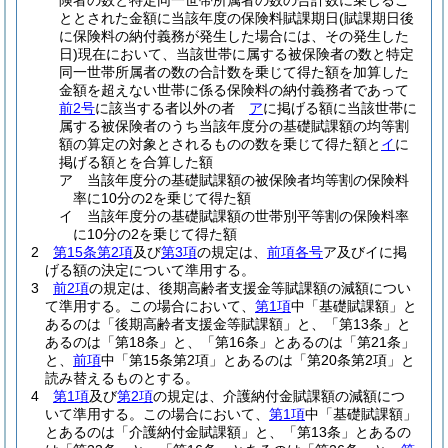
険者の数と特定同一世帯所属者の数の合計数に乗じるこ
ととされた金額に当該年度の保険料賦課期日
(賦課期日後
に保険料の納付義務が発生した場合には、その発生した
日)
現在において、当該世帯に属する被保険者の数と特定
同一世帯所属者の数の合計数を乗じて得た額を加算した
金額を超えない世帯に係る保険料の納付義務者であって
前2号
に該当する者以外の者
ア
に掲げる額に当該世帯に
属する被保険者のうち当該年度分の基礎賦課額の均等割
額の算定の対象とされるものの数を乗じて得た額と
イ
に
掲げる額とを合算した額
ア
当該年度分の基礎賦課額の被保険者均等割の保険料
率に10分の2を乗じて得た額
イ
当該年度分の基礎賦課額の世帯別平等割の保険料率
に10分の2を乗じて得た額
2
第15条第2項
及び
第3項
の規定は、
前項各号
ア及びイに掲
げる額の決定について準用する。
3
前2項
の規定は、後期高齢者支援金等賦課額の減額につい
て準用する。
この場合において、
第1項
中「基礎賦課額」と
あるのは「後期高齢者支援金等賦課額」と、「第13条」と
あるのは「第18条」と、「第16条」とあるのは「第21条」
と、
前項
中「第15条第2項」とあるのは「第20条第2項」と
読み替えるものとする。
4
第1項
及び
第2項
の規定は、介護納付金賦課額の減額につ
いて準用する。
この場合において、
第1項
中「基礎賦課額」
とあるのは「介護納付金賦課額」と、「第13条」とあるの