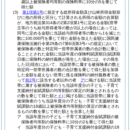
歳以上被保険者均等割の保険料率に10分の5を乗じて
得た額
(3)
第1項第1号
に規定する総所得金額及び山林所得金額並
びに他の所得と区分して計算される所得の金額の合算額
が、地方税法第314条の2第2項第1号に定める金額
(世帯
主等のうち給与所得者等の数が2以上の場合にあっては、
同号に定める金額に当該給与所得者等の数から1を減じた
数に100,000円を乗じて得た金額を加えた金額)
に国民健
康保険法施行令第29条の7第6項第3号ハの規定において
被保険者の数と特定同一世帯所属者の数の合計数に乗じ
ることとされた金額に当該年度の保険料賦課期日
(賦課期
日後に保険料の納付義務が発生した場合には、その発生
した日)
現在において、当該世帯に属する被保険者の数と
特定同一世帯所属者の数の合計数を乗じて得た額を加算
した金額を超えない世帯に係る保険料の納付義務者であ
って
前2号
に該当する者以外の者
ア
に掲げる額に当該世
帯に属する被保険者のうち当該年度分の子ども・子育て
支援納付金賦課額の均等割額の算定の対象とされるもの
の数を乗じて得た額と
イ
に掲げる額に当該世帯に属する
被保険者のうち当該年度分の子ども・子育て支援納付金
賦課額の18歳以上被保険者均等割額の算定の対象とされ
るものの数を乗じて得た額とを合算した額
ア
当該年度分の子ども・子育て支援納付金賦課額の被
保険者均等割の保険料率に10分の2を乗じて得た額
イ
当該年度分の子ども・子育て支援納付金賦課額の18