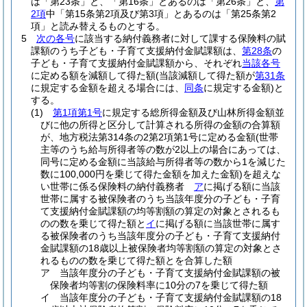
は「第23条」と、「第16条」とあるのは「第26条」と、
第
2項
中「第15条第2項及び第3項」とあるのは「第25条第2
項」と読み替えるものとする。
5
次の各号
に該当する納付義務者に対して課する保険料の賦
課額のうち子ども・子育て支援納付金賦課額は、
第28条
の
子ども・子育て支援納付金賦課額から、それぞれ
当該各号
に定める額を減額して得た額
(当該減額して得た額が
第31条
に規定する金額を超える場合には、
同条
に規定する金額)
と
する。
(1)
第1項第1号
に規定する総所得金額及び山林所得金額並
びに他の所得と区分して計算される所得の金額の合算額
が、地方税法第314条の2第2項第1号に定める金額
(世帯
主等のうち給与所得者等の数が2以上の場合にあっては、
同号に定める金額に当該給与所得者等の数から1を減じた
数に100,000円を乗じて得た金額を加えた金額)
を超えな
い世帯に係る保険料の納付義務者
ア
に掲げる額に当該
世帯に属する被保険者のうち当該年度分の子ども・子育
て支援納付金賦課額の均等割額の算定の対象とされるも
のの数を乗じて得た額と
イ
に掲げる額に当該世帯に属す
る被保険者のうち当該年度分の子ども・子育て支援納付
金賦課額の18歳以上被保険者均等割額の算定の対象とさ
れるものの数を乗じて得た額とを合算した額
ア
当該年度分の子ども・子育て支援納付金賦課額の被
保険者均等割の保険料率に10分の7を乗じて得た額
イ
当該年度分の子ども・子育て支援納付金賦課額の18