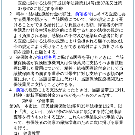
医療に関する法律
(平成10年法律第114号)
第37条又は第
37条の2に規定する医療
2
精神・結核医療給付金の額は、
前項各号
に掲げる医療に要
する費用の額から、当該医療について、法の規定により受
けることができる給付により負担される額、障害者の日常
生活及び社会生活を総合的に支援するための法律の規定に
より負担される額、感染症の予防及び感染症の患者に対す
る医療に関する法律の規定により負担される額その他の法
令の規定により受けることができる給付により負担される
額を控除した額とする。
3
被保険者が
第1項各号
に掲げる医療を受けたときは、当該
被保険者が保険医療機関又は保険薬局に支払うべき当該医
療に要した費用について、精神・結核医療給付金として当
該被保険者の属する世帯の世帯主に対し支給すべき額の限
度において、当該世帯主に代わり、当該保険医療機関又は
保険薬局に支払うことができる。
4
前項
の規定による支払があったときは、当該世帯主に対し
精神・結核医療給付金の支払があったものとみなす。
第5章
保健事業
第9条
本市は、国民健康保険法
(昭和33年法律第192号。以
下「法」という。)
第72条の5第1項に規定する特定健康診
査等を行うものとするほか、これらの事業以外の事業であ
って、被保険者の健康の保持増進のために次に掲げる事業
を行う。
(1)
健康教育