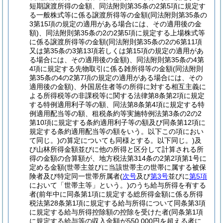
短期譲渡所得の金額、同法附則第35条の2第5項に規定す
る一般株式等に係る譲渡所得等の金額
(同法附則第35条の
3第15項の規定の適用がある場合には、その適用後の金
額)
、同法附則第35条の2の2第5項に規定する上場株式等
に係る譲渡所得等の金額
(同法附則第35条の2の6第11項
又は第35条の3第13項若しくは第15項の規定の適用があ
る場合には、その適用後の金額)
、同法附則第35条の4第
4項に規定する先物取引に係る雑所得等の金額
(同法附則
第35条の4の2第7項の規定の適用がある場合には、その
適用後の金額)
、外国居住者等の所得に対する相互主義に
よる所得税等の非課税等に関する法律第8条第2項に規定
する特例適用利子等の額、同法第8条第4項に規定する特
例適用配当等の額、租税条約等実施特例法第3条の2の2
第10項に規定する条約適用利子等の額及び同条第12項に
規定する条約適用配当等の額をいう。以下この項におい
て同じ。)
の算定についても同様とする。以下同じ。)
及
び山林所得金額並びに他の所得と区分して計算される所
得の金額の合算額が、地方税法第314条の2第2項第1号に
定める金額
(世帯主並びに当該世帯主の世帯に属する被保
険者及び特定同一世帯所属者
(
次号
及び
第3号
並びに
第5項
において「世帯主等」という。)
のうち給与所得を有する
者
(前年中に同条第1項に規定する総所得金額に係る所得
税法第28条第1項に規定する給与所得について同条第3項
に規定する給与所得控除額の控除を受けた者
(同条第1項
に規定する給与等の収入金額が550,000円を超える者に