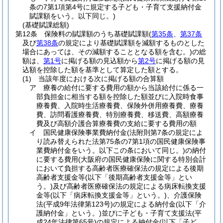
条の7第1項第4号に規定する子ども・子育て支援納付金
賦課額をいう。以下同じ。)
(基礎賦課総額)
第12条
保険料の賦課額のうち基礎賦課額
(
第35条
、
第37条
及び
第38条
の規定により基礎賦課額を減額するものとした
場合にあっては、その減額することとなる額を含む。)
の総
額は、
第1号
に掲げる額の見込額から
第2号
に掲げる額の見
込額を控除した額を基準として算定した額とする。
(1)
当該年度における次に掲げる額の合算額
ア
療養の給付に要する費用の額から当該給付に係る一
部負担金に相当する額を控除した額並びに入院時食事
療養費、入院時生活療養費、保険外併用療養費、療養
費、訪問看護療養費、特別療養費、移送費、高額療養
費及び高額介護合算療養費の支給に要する費用の額
イ
国民健康保険事業費納付金
(法附則第7条の規定によ
り読み替えられた法第75条の7第1項の国民健康保険事
業費納付金をいう。以下この条において同じ。)
の納付
に要する費用
(大阪府の国民健康保険に関する特別会計
において負担する高齢者医療確保法の規定による後期
高齢者支援金等
(以下「後期高齢者支援金等」とい
う。)
及び高齢者医療確保法の規定による病床転換支援
金等
(以下「病床転換支援金等」という。)
、介護保険
法
(平成9年法律第123号)
の規定による納付金
(以下「介
護納付金」という。)
並びに子ども・子育て支援法
(平
成24年法律第65号)
の規定による納付金
(以下「子ど