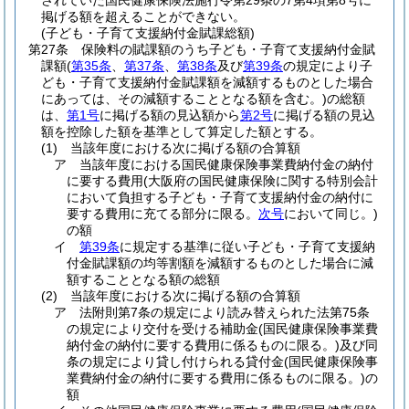
されていた国民健康保険法施行令第29条の7第4項第8号に
掲げる額を超えることができない。
(子ども・子育て支援納付金賦課総額)
第27条
保険料の賦課額のうち子ども・子育て支援納付金賦
課額
(
第35条
、
第37条
、
第38条
及び
第39条
の規定により子
ども・子育て支援納付金賦課額を減額するものとした場合
にあっては、その減額することとなる額を含む。)
の総額
は、
第1号
に掲げる額の見込額から
第2号
に掲げる額の見込
額を控除した額を基準として算定した額とする。
(1)
当該年度における次に掲げる額の合算額
ア
当該年度における国民健康保険事業費納付金の納付
に要する費用
(大阪府の国民健康保険に関する特別会計
において負担する子ども・子育て支援納付金の納付に
要する費用に充てる部分に限る。
次号
において同じ。)
の額
イ
第39条
に規定する基準に従い子ども・子育て支援納
付金賦課額の均等割額を減額するものとした場合に減
額することとなる額の総額
(2)
当該年度における次に掲げる額の合算額
ア
法附則第7条の規定により読み替えられた法第75条
の規定により交付を受ける補助金
(国民健康保険事業費
納付金の納付に要する費用に係るものに限る。)
及び同
条の規定により貸し付けられる貸付金
(国民健康保険事
業費納付金の納付に要する費用に係るものに限る。)
の
額