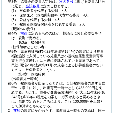
第3条
協議会の委員の定数は、
次の各号
に掲げる委員の区分
に応じ、
当該各号
に定める数とする。
(1)
被保険者を代表する委員 4人
(2)
保険医又は保険薬剤師を代表する委員 4人
(3)
公益を代表する委員 4人
(4)
被用者保険等保険者を代表する委員 2人
(規則への委任)
第4条
前条
に定めるもののほか、協議会に関し必要な事項
は、規則で定める。
第3章
被保険者
(被保険者としない者)
第5条
児童福祉法
(昭和22年法律第164号)
の規定により児童
福祉施設に入所している児童又は小規模住居型児童養育事
業を行う者若しくは里親に委託されている児童であって、
民法
(明治29年法律第89号)
の規定による扶養義務者のない
ものは、被保険者としない。
第4章
保険給付
(出産育児一時金)
第6条
被保険者が出産したときは、当該被保険者の属する世
帯の世帯主に対し、出産育児一時金として488,000円を支
給する。
ただし、市長が健康保険法施行令
(大正15年勅令第
243号)
第36条の規定を勘案し、必要があると認めるとき
は、規則で定めるところにより、これに30,000円を上限と
して加算するものとする。
2
前項
の規定にかかわらず、出産育児一時金の支給は、同一