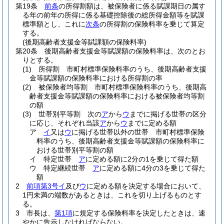
第19条
前条
の所得割額は、被保険者に係る賦課期日の属す
る年の前年の所得に係る基礎控除後の総所得金額等を賦課
標準額とし、これに
次条
の所得割の保険料率を乗じて算定
する。
(後期高齢者支援金等賦課額の保険料率)
第20条
後期高齢者支援金等賦課額の保険料率は、次のとお
りとする。
(1)
所得割 市町村標準保険料率のうち、後期高齢者支援
金等賦課額の保険料率における所得割の率
(2)
被保険者均等割 市町村標準保険料率のうち、後期高
齢者支援金等賦課額の保険料率における被保険者均等割
の額
(3)
世帯別平等割 次の
ア
から
ウ
までに掲げる世帯の区分
に応じ、それぞれ当該
ア
から
ウ
までに定める額
ア
イ
又は
ウ
に掲げる世帯以外の世帯 市町村標準保険
料率のうち、後期高齢者支援金等賦課額の保険料率に
おける世帯別平等割の額
イ
特定世帯
ア
に定める額に2分の1を乗じて得た額
ウ
特定継続世帯
ア
に定める額に4分の3を乗じて得た
額
2
前項第3号イ
及び
ウ
に定める額を決定する場合において、
1円未満の端数があるときは、これを切り上げるものとす
る。
3
市長は、
第1項
に規定する保険料率を決定したときは、速
やかに告示しなければならない。