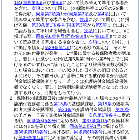
1項
(
同条第3項
及び
第4項
において読み替えて準用する場合
を含む。
次項
において同じ。)
の保険料率に10分の5を乗じ
て得た額、
同条第2項第1号
(
同条第3項
及び
第4項
において
読み替えて準用する場合を含む。
次項
において同じ。)
に掲
げる額、
第38条第1項各号
(
同条第3項
から
第5項
までにおい
て読み替えて準用する場合を含む。
次項
において同じ。)
に
掲げる額、
同条第6項各号
(
同条第8項
から
第10項
までにお
いて読み替えて準用する場合を含む。
次項
において同じ。)
に掲げる額又は
第39条第1項
に定める額の算定は、それぞ
れその納付義務が発生し、1世帯に属する被保険者数が増加
し、若しくは減少した日
(法第6条第1号から第8号までに掲
げる者のいずれかに該当したことにより被保険者数が減少
した場合においては、その減少した日が月の初日であると
きに限り、その前日)
又は1世帯に属する被保険者が介護納
付金賦課被保険者となり、若しくは介護納付金賦課被保険
者でなくなり、若しくは特例対象被保険者等となった日の
属する月から、月割をもって行う。
2
保険料の賦課期日後に納付義務が消滅した場合における当
該納付義務者に係る
第13条
の基礎賦課額、
第18条
の後期高
齢者支援金等賦課額、
第23条
の介護納付金賦課額、
第28条
の子ども・子育て支援納付金賦課額、
次条第1項各号
に定め
る額、
同条第5項各号
に定める額、
第37条第1項
の保険料率
に10分の5を乗じて得た額、
同条第2項第1号
に掲げる額、
第38条第1項各号
に掲げる額、
同条第6項各号
に掲げる額又
は
第39条第1項
に定める額の算定は、その納付義務が消滅