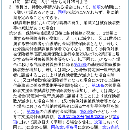
(10)
第10期 3月1日から同月25日まで
2
市長は、特別の事情がある場合において、
前項
の納期によ
り難いと認めるときは、
同項
の規定にかかわらず、別に納
期を定めることができる。
(賦課期日後において納付義務の発生、消滅又は被保険者数
等の異動があった場合)
第34条
保険料の賦課期日後に納付義務が発生し、1世帯に
属する被保険者数が増加し、若しくは減少し、又は1世帯に
属する被保険者が介護納付金賦課被保険者となり、若しく
は介護納付金賦課被保険者でなくなり、若しくは特例対象
被保険者等
(国民健康保険法施行令第29条の7の2第2項に規
定する特例対象被保険者等をいう。以下同じ。)
となった場
合における当該納付義務者に係る
第13条
の基礎賦課額
(被保
険者数が増加し、若しくは減少した場合
(特定同一世帯所属
者に該当することにより被保険者数が減少した場合を除
く。)
又は特例対象被保険者等となった場合における当該納
付義務者に係る世帯別平等割額を除く。)
、
第18条
の後期高
齢者支援金等賦課額
(被保険者数が増加し、若しくは減少し
た場合
(特定同一世帯所属者に該当することにより被保険者
数が減少した場合を除く。)
又は特例対象被保険者等となっ
た場合における当該納付義務者に係る世帯別平等割額を除
く。)
、
第23条
の介護納付金賦課額、
第28条
の子ども・子
育て支援納付金賦課額、
次条第1項各号
(
同条第3項
及び
第4
項
において読み替えて準用する場合を含む。
次項
において
同じ。)
に定める額、
同条第5項各号
に定める額、
第37条第