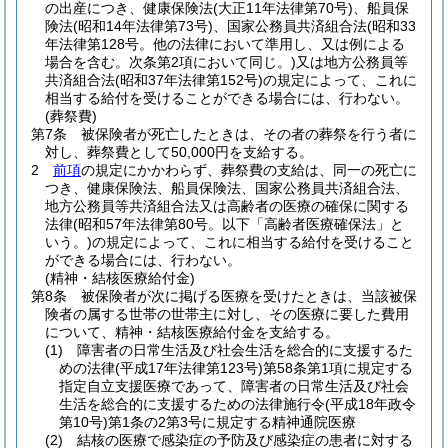
の出産につき、健康保険法
(大正11年法律第70号)
、船員保
険法
(昭和14年法律第73号)
、国家公務員共済組合法
(昭和33
年法律第128号。他の法律において準用し、又は例による
場合を含む。次条第2項において同じ。)
又は地方公務員等
共済組合法
(昭和37年法律第152号)
の規定によって、これに
相当する給付を受けることができる場合には、行わない。
(葬祭費)
第7条
被保険者が死亡したときは、その者の葬祭を行う者に
対し、葬祭費として50,000円を支給する。
2
前項
の規定にかかわらず、葬祭費の支給は、同一の死亡に
つき、健康保険法、船員保険法、国家公務員共済組合法、
地方公務員等共済組合法又は高齢者の医療の確保に関する
法律
(昭和57年法律第80号。以下「高齢者医療確保法」と
いう。)
の規定によって、これに相当する給付を受けること
ができる場合には、行わない。
(精神・結核医療給付金)
第8条
被保険者が次に掲げる医療を受けたときは、当該被保
険者の属する世帯の世帯主に対し、その医療に要した費用
について、精神・結核医療給付金を支給する。
(1)
障害者の日常生活及び社会生活を総合的に支援するた
めの法律
(平成17年法律第123号)
第58条第1項に規定する
指定自立支援医療であって、障害者の日常生活及び社会
生活を総合的に支援するための法律施行令
(平成18年政令
第10号)
第1条の2第3号に規定する精神通院医療
(2)
結核の医療で感染症の予防及び感染症の患者に対する