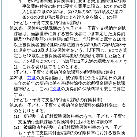
イ
その他国民健康保険事業に要する費用
(国民健康保険
事業費納付金の納付に要する費用に限る。)
のための収
入
(法第72条の3第1項、第72条の3の2第1項及び第72
条の3の3第1項の規定による繰入金を除く。)
の額
(子ども・子育て支援納付金賦課額)
第28条
保険料の賦課額のうち子ども・子育て支援納付金賦
課額は、当該世帯に属する被保険者につき算定した所得割
額及び均等割額の合算額の総額に、当該世帯に属する18歳
以上被保険者
(国民健康保険法施行令第29条の7第5項第3号
に規定する18歳以上被保険者をいう。以下同じ。)
につき算
定した18歳以上被保険者均等割額の総額を加算した額とす
る。
この場合において、当該額に1円未満の端数があるとき
は、これを切り捨てるものとする。
(子ども・子育て支援納付金賦課額の所得割額の算定)
第29条
前条
の所得割額は、被保険者に係る賦課期日の属す
る年の前年の所得に係る基礎控除後の総所得金額等を賦課
標準額とし、これに
次条
の所得割の保険料率を乗じて算定
する。
(子ども・子育て支援納付金賦課額の保険料率)
第30条
子ども・子育て支援納付金賦課額の保険料率は、次
のとおりとする。
(1)
所得割 市町村標準保険料率のうち、子ども・子育て
支援納付金賦課額の保険料率における所得割の率
(2)
被保険者均等割 市町村標準保険料率のうち、子ど
も・子育て支援納付金賦課額の保険料率における被保険