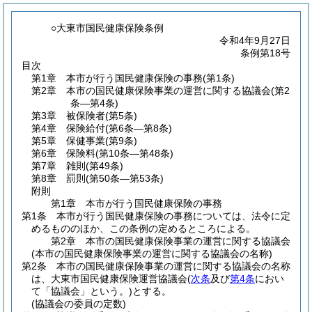
○大東市国民健康保険条例
令和4年9月27日
条例第18号
目次
第1章
本市が行う国民健康保険の事務
(第1条)
第2章
本市の国民健康保険事業の運営に関する協議会
(第2
条―第4条)
第3章
被保険者
(第5条)
第4章
保険給付
(第6条―第8条)
第5章
保健事業
(第9条)
第6章
保険料
(第10条―第48条)
第7章
雑則
(第49条)
第8章
罰則
(第50条―第53条)
附則
第1章
本市が行う国民健康保険の事務
第1条
本市が行う国民健康保険の事務については、法令に定
めるもののほか、この条例の定めるところによる。
第2章
本市の国民健康保険事業の運営に関する協議会
(本市の国民健康保険事業の運営に関する協議会の名称)
第2条
本市の国民健康保険事業の運営に関する協議会の名称
は、大東市国民健康保険運営協議会
(
次条
及び
第4条
におい
て「協議会」という。)
とする。
(協議会の委員の定数)