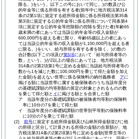
限る。)
をいう。以下この号において同じ。)
の数及び公
的年金等に係る所得を有する者
(前年中に地方税法第314
条の2第1項に規定する総所得金額に係る所得税法第35条
第3項に規定する公的年金等に係る所得について同条第4
項に規定する公的年金等控除額の控除を受けた者
(年齢65
歳未満の者にあっては当該公的年金等の収入金額が
600,000円を超える者に限り、年齢65歳以上の者にあっ
ては当該公的年金等の収入金額が1,100,000円を超える者
に限る。)
をいい、給与所得を有する者を除く。)
の数の
合計数
(以下この項及び
第5項
において「給与所得者等の
数」という。)
が2以上の場合にあっては、地方税法第
314条の2第2項第1号に定める金額に当該給与所得者等の
数から1を減じた数に100,000円を乗じて得た金額を加え
た金額)
を超えない世帯に係る保険料の納付義務者
ア
に
掲げる額に当該世帯に属する被保険者のうち当該年度分
の基礎賦課額の均等割額の算定の対象とされるものの数
を乗じて得た額と
イ
に掲げる額とを合算した額
ア
当該年度分の基礎賦課額の被保険者均等割の保険料
率に10分の7を乗じて得た額
イ
当該年度分の基礎賦課額の世帯別平等割の保険料率
に10分の7を乗じて得た額
(2)
前号
に規定する総所得金額及び山林所得金額並びに他
の所得と区分して計算される所得の金額の合算額が、地
方税法第314条の2第2項第1号に定める金額
(世帯主等の
うち給与所得者等の数が2以上の場合にあっては、同号に