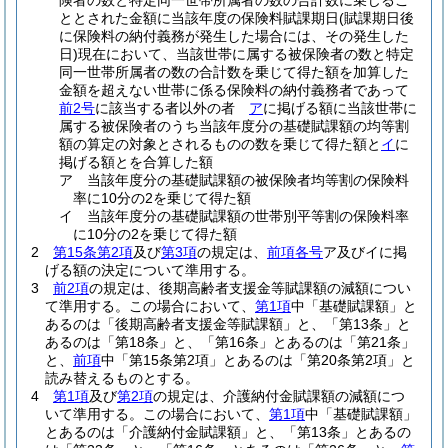
険者の数と特定同一世帯所属者の数の合計数に乗じるこ
ととされた金額に当該年度の保険料賦課期日
(賦課期日後
に保険料の納付義務が発生した場合には、その発生した
日)
現在において、当該世帯に属する被保険者の数と特定
同一世帯所属者の数の合計数を乗じて得た額を加算した
金額を超えない世帯に係る保険料の納付義務者であって
前2号
に該当する者以外の者
ア
に掲げる額に当該世帯に
属する被保険者のうち当該年度分の基礎賦課額の均等割
額の算定の対象とされるものの数を乗じて得た額と
イ
に
掲げる額とを合算した額
ア
当該年度分の基礎賦課額の被保険者均等割の保険料
率に10分の2を乗じて得た額
イ
当該年度分の基礎賦課額の世帯別平等割の保険料率
に10分の2を乗じて得た額
2
第15条第2項
及び
第3項
の規定は、
前項各号
ア及びイに掲
げる額の決定について準用する。
3
前2項
の規定は、後期高齢者支援金等賦課額の減額につい
て準用する。
この場合において、
第1項
中「基礎賦課額」と
あるのは「後期高齢者支援金等賦課額」と、「第13条」と
あるのは「第18条」と、「第16条」とあるのは「第21条」
と、
前項
中「第15条第2項」とあるのは「第20条第2項」と
読み替えるものとする。
4
第1項
及び
第2項
の規定は、介護納付金賦課額の減額につ
いて準用する。
この場合において、
第1項
中「基礎賦課額」
とあるのは「介護納付金賦課額」と、「第13条」とあるの