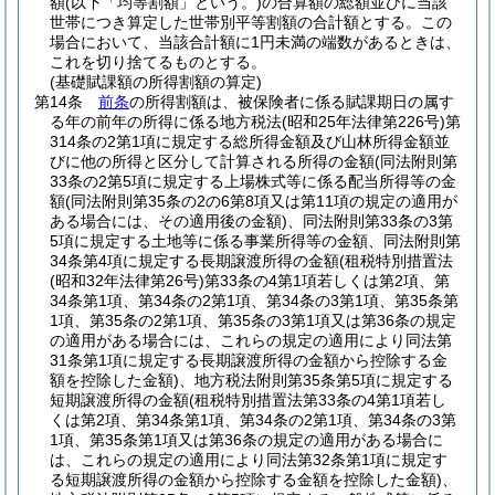
額
(以下「均等割額」という。)
の合算額の総額並びに当該
世帯につき算定した世帯別平等割額の合計額とする。
この
場合において、当該合計額に1円未満の端数があるときは、
これを切り捨てるものとする。
(基礎賦課額の所得割額の算定)
第14条
前条
の所得割額は、被保険者に係る賦課期日の属す
る年の前年の所得に係る地方税法
(昭和25年法律第226号)
第
314条の2第1項に規定する総所得金額及び山林所得金額並
びに他の所得と区分して計算される所得の金額
(同法附則第
33条の2第5項に規定する上場株式等に係る配当所得等の金
額
(同法附則第35条の2の6第8項又は第11項の規定の適用が
ある場合には、その適用後の金額)
、同法附則第33条の3第
5項に規定する土地等に係る事業所得等の金額、同法附則第
34条第4項に規定する長期譲渡所得の金額
(租税特別措置法
(昭和32年法律第26号)
第33条の4第1項若しくは第2項、第
34条第1項、第34条の2第1項、第34条の3第1項、第35条第
1項、第35条の2第1項、第35条の3第1項又は第36条の規定
の適用がある場合には、これらの規定の適用により同法第
31条第1項に規定する長期譲渡所得の金額から控除する金
額を控除した金額)
、地方税法附則第35条第5項に規定する
短期譲渡所得の金額
(租税特別措置法第33条の4第1項若し
くは第2項、第34条第1項、第34条の2第1項、第34条の3第
1項、第35条第1項又は第36条の規定の適用がある場合に
は、これらの規定の適用により同法第32条第1項に規定す
る短期譲渡所得の金額から控除する金額を控除した金額)
、