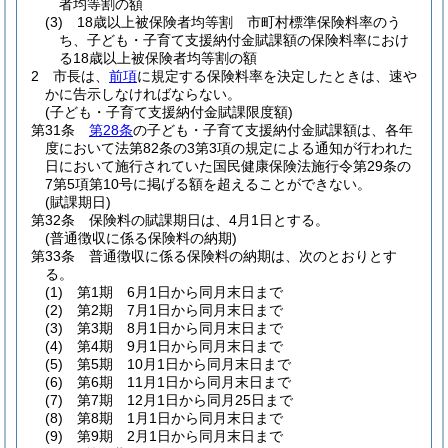
者均等割の額
(3)
18歳以上被保険者均等割 市町村標準保険料率のう
ち、子ども・子育て支援納付金賦課額の保険料率におけ
る18歳以上被保険者均等割の額
2
市長は、
前項
に規定する保険料率を決定したときは、速や
かに告示しなければならない。
(子ども・子育て支援納付金賦課限度額)
第31条
第28条
の子ども・子育て支援納付金賦課額は、各年
度において法第82条の3第3項の規定による通知が行われた
日において施行されていた国民健康保険法施行令第29条の
7第5項第10号に掲げる額を超えることができない。
(賦課期日)
第32条
保険料の賦課期日は、4月1日とする。
(普通徴収に係る保険料の納期)
第33条
普通徴収に係る保険料の納期は、次のとおりとす
る。
(1)
第1期 6月1日から同月末日まで
(2)
第2期 7月1日から同月末日まで
(3)
第3期 8月1日から同月末日まで
(4)
第4期 9月1日から同月末日まで
(5)
第5期 10月1日から同月末日まで
(6)
第6期 11月1日から同月末日まで
(7)
第7期 12月1日から同月25日まで
(8)
第8期 1月1日から同月末日まで
(9)
第9期 2月1日から同月末日まで