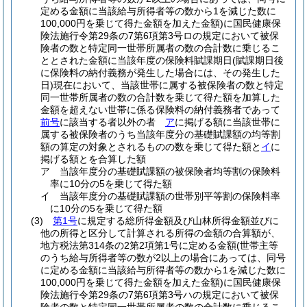
定める金額に当該給与所得者等の数から1を減じた数に
100,000円を乗じて得た金額を加えた金額)
に国民健康保
険法施行令第29条の7第6項第3号ロの規定において被保
険者の数と特定同一世帯所属者の数の合計数に乗じるこ
ととされた金額に当該年度の保険料賦課期日
(賦課期日後
に保険料の納付義務が発生した場合には、その発生した
日)
現在において、当該世帯に属する被保険者の数と特定
同一世帯所属者の数の合計数を乗じて得た額を加算した
金額を超えない世帯に係る保険料の納付義務者であって
前号
に該当する者以外の者
ア
に掲げる額に当該世帯に
属する被保険者のうち当該年度分の基礎賦課額の均等割
額の算定の対象とされるものの数を乗じて得た額と
イ
に
掲げる額とを合算した額
ア
当該年度分の基礎賦課額の被保険者均等割の保険料
率に10分の5を乗じて得た額
イ
当該年度分の基礎賦課額の世帯別平等割の保険料率
に10分の5を乗じて得た額
(3)
第1号
に規定する総所得金額及び山林所得金額並びに
他の所得と区分して計算される所得の金額の合算額が、
地方税法第314条の2第2項第1号に定める金額
(世帯主等
のうち給与所得者等の数が2以上の場合にあっては、同号
に定める金額に当該給与所得者等の数から1を減じた数に
100,000円を乗じて得た金額を加えた金額)
に国民健康保
険法施行令第29条の7第6項第3号ハの規定において被保