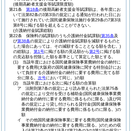
(後期高齢者支援金等賦課限度額)
第21条
第18条
の後期高齢者支援金等賦課額は、各年度にお
いて法第82条の3第3項の規定による通知が行われた日にお
いて施行されていた国民健康保険法施行令第29条の7第3項
第8号に掲げる額を超えることができない。
(介護納付金賦課総額)
第22条
保険料の賦課額のうち介護納付金賦課額
(
第35条
及
び
第38条
の規定により介護納付金賦課額を減額するものと
した場合にあっては、その減額することとなる額を含む。)
の総額は、
第1号
に掲げる額の見込額から
第2号
に掲げる額
の見込額を控除した額を基準として算定した額とする。
(1)
当該年度における国民健康保険事業費納付金の納付に
要する費用
(大阪府の国民健康保険に関する特別会計にお
いて負担する介護納付金の納付に要する費用に充てる部
分に限る。
次号
において同じ。)
の額
(2)
当該年度における次に掲げる額の合算額
ア
法附則第7条の規定により読み替えられた法第75条
の規定により交付を受ける補助金
(国民健康保険事業費
納付金の納付に要する費用に係るものに限る。)
及び同
条の規定により貸し付けられる貸付金
(国民健康保険事
業費納付金の納付に要する費用に係るものに限る。)
の
額
イ
その他国民健康保険事業に要する費用
(国民健康保険
事業費納付金の納付に要する費用に限る。)
のための収
入
(法第72条の3第1項及び第72条の3の3第1項の規定に