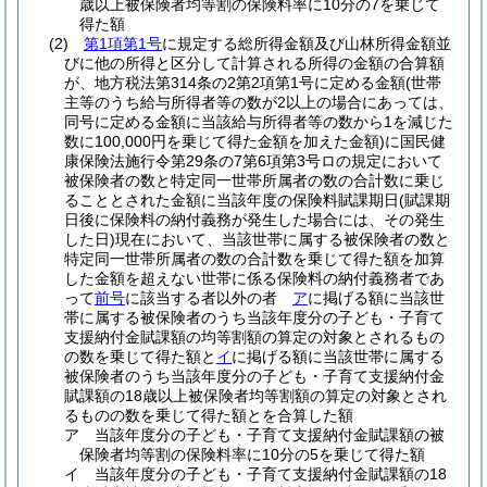
歳以上被保険者均等割の保険料率に10分の7を乗じて
得た額
(2)
第1項第1号
に規定する総所得金額及び山林所得金額並
びに他の所得と区分して計算される所得の金額の合算額
が、地方税法第314条の2第2項第1号に定める金額
(世帯
主等のうち給与所得者等の数が2以上の場合にあっては、
同号に定める金額に当該給与所得者等の数から1を減じた
数に100,000円を乗じて得た金額を加えた金額)
に国民健
康保険法施行令第29条の7第6項第3号ロの規定において
被保険者の数と特定同一世帯所属者の数の合計数に乗じ
ることとされた金額に当該年度の保険料賦課期日
(賦課期
日後に保険料の納付義務が発生した場合には、その発生
した日)
現在において、当該世帯に属する被保険者の数と
特定同一世帯所属者の数の合計数を乗じて得た額を加算
した金額を超えない世帯に係る保険料の納付義務者であ
って
前号
に該当する者以外の者
ア
に掲げる額に当該世
帯に属する被保険者のうち当該年度分の子ども・子育て
支援納付金賦課額の均等割額の算定の対象とされるもの
の数を乗じて得た額と
イ
に掲げる額に当該世帯に属する
被保険者のうち当該年度分の子ども・子育て支援納付金
賦課額の18歳以上被保険者均等割額の算定の対象とされ
るものの数を乗じて得た額とを合算した額
ア
当該年度分の子ども・子育て支援納付金賦課額の被
保険者均等割の保険料率に10分の5を乗じて得た額
イ
当該年度分の子ども・子育て支援納付金賦課額の18