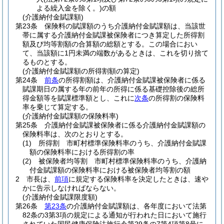
よる繰入金を除く。)
の額
(介護納付金賦課額)
第23条
保険料の賦課額のうち介護納付金賦課額は、当該世
帯に属する介護納付金賦課被保険者につき算定した所得割
額及び均等割額の合算額の総額とする。
この場合におい
て、当該額に1円未満の端数があるときは、これを切り捨て
るものとする。
(介護納付金賦課額の所得割額の算定)
第24条
前条
の所得割額は、介護納付金賦課被保険者に係る
賦課期日の属する年の前年の所得に係る基礎控除後の総所
得金額等を賦課標準額とし、これに
次条
の所得割の保険料
率を乗じて算定する。
(介護納付金賦課額の保険料率)
第25条
介護納付金賦課被保険者に係る介護納付金賦課額の
保険料率は、次のとおりとする。
(1)
所得割 市町村標準保険料率のうち、介護納付金賦課
額の保険料率における所得割の率
(2)
被保険者均等割 市町村標準保険料率のうち、介護納
付金賦課額の保険料率における被保険者均等割の額
2
市長は、
前項
に規定する保険料率を決定したときは、速や
かに告示しなければならない。
(介護納付金賦課限度額)
第26条
第23条
の介護納付金賦課額は、各年度において法第
82条の3第3項の規定による通知が行われた日において施行