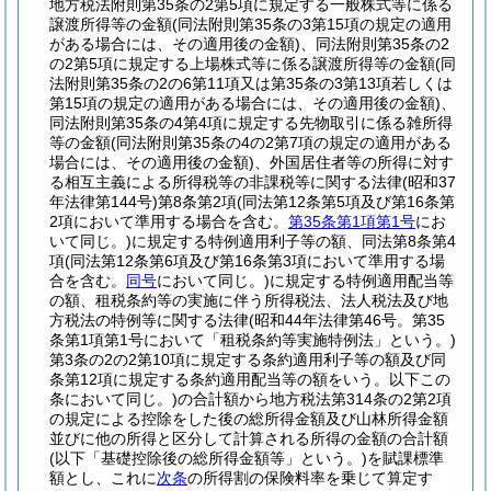
地方税法附則第35条の2第5項に規定する一般株式等に係る
譲渡所得等の金額
(同法附則第35条の3第15項の規定の適用
がある場合には、その適用後の金額)
、同法附則第35条の2
の2第5項に規定する上場株式等に係る譲渡所得等の金額
(同
法附則第35条の2の6第11項又は第35条の3第13項若しくは
第15項の規定の適用がある場合には、その適用後の金額)
、
同法附則第35条の4第4項に規定する先物取引に係る雑所得
等の金額
(同法附則第35条の4の2第7項の規定の適用がある
場合には、その適用後の金額)
、外国居住者等の所得に対す
る相互主義による所得税等の非課税等に関する法律
(昭和37
年法律第144号)
第8条第2項
(同法第12条第5項及び第16条第
2項において準用する場合を含む。
第35条第1項第1号
にお
いて同じ。)
に規定する特例適用利子等の額、同法第8条第4
項
(同法第12条第6項及び第16条第3項において準用する場
合を含む。
同号
において同じ。)
に規定する特例適用配当等
の額、租税条約等の実施に伴う所得税法、法人税法及び地
方税法の特例等に関する法律
(昭和44年法律第46号。第35
条第1項第1号において「租税条約等実施特例法」という。)
第3条の2の2第10項に規定する条約適用利子等の額及び同
条第12項に規定する条約適用配当等の額をいう。以下この
条において同じ。)
の合計額から地方税法第314条の2第2項
の規定による控除をした後の総所得金額及び山林所得金額
並びに他の所得と区分して計算される所得の金額の合計額
(以下「基礎控除後の総所得金額等」という。)
を賦課標準
額とし、これに
次条
の所得割の保険料率を乗じて算定す