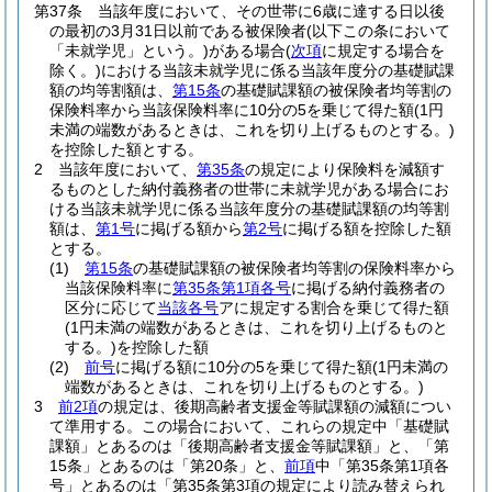
第37条
当該年度において、その世帯に6歳に達する日以後
の最初の3月31日以前である被保険者
(以下この条において
「未就学児」という。)
がある場合
(
次項
に規定する場合を
除く。)
における当該未就学児に係る当該年度分の基礎賦課
額の均等割額は、
第15条
の基礎賦課額の被保険者均等割の
保険料率から当該保険料率に10分の5を乗じて得た額
(1円
未満の端数があるときは、これを切り上げるものとする。)
を控除した額とする。
2
当該年度において、
第35条
の規定により保険料を減額す
るものとした納付義務者の世帯に未就学児がある場合にお
ける当該未就学児に係る当該年度分の基礎賦課額の均等割
額は、
第1号
に掲げる額から
第2号
に掲げる額を控除した額
とする。
(1)
第15条
の基礎賦課額の被保険者均等割の保険料率から
当該保険料率に
第35条第1項各号
に掲げる納付義務者の
区分に応じて
当該各号
アに規定する割合を乗じて得た額
(1円未満の端数があるときは、これを切り上げるものと
する。)
を控除した額
(2)
前号
に掲げる額に10分の5を乗じて得た額
(1円未満の
端数があるときは、これを切り上げるものとする。)
3
前2項
の規定は、後期高齢者支援金等賦課額の減額につい
て準用する。
この場合において、これらの規定中「基礎賦
課額」とあるのは「後期高齢者支援金等賦課額」と、「第
15条」とあるのは「第20条」と、
前項
中「第35条第1項各
号」とあるのは「第35条第3項の規定により読み替えられ