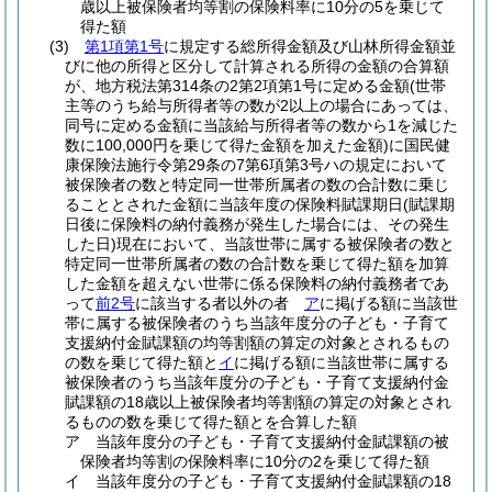
歳以上被保険者均等割の保険料率に10分の5を乗じて
得た額
(3)
第1項第1号
に規定する総所得金額及び山林所得金額並
びに他の所得と区分して計算される所得の金額の合算額
が、地方税法第314条の2第2項第1号に定める金額
(世帯
主等のうち給与所得者等の数が2以上の場合にあっては、
同号に定める金額に当該給与所得者等の数から1を減じた
数に100,000円を乗じて得た金額を加えた金額)
に国民健
康保険法施行令第29条の7第6項第3号ハの規定において
被保険者の数と特定同一世帯所属者の数の合計数に乗じ
ることとされた金額に当該年度の保険料賦課期日
(賦課期
日後に保険料の納付義務が発生した場合には、その発生
した日)
現在において、当該世帯に属する被保険者の数と
特定同一世帯所属者の数の合計数を乗じて得た額を加算
した金額を超えない世帯に係る保険料の納付義務者であ
って
前2号
に該当する者以外の者
ア
に掲げる額に当該世
帯に属する被保険者のうち当該年度分の子ども・子育て
支援納付金賦課額の均等割額の算定の対象とされるもの
の数を乗じて得た額と
イ
に掲げる額に当該世帯に属する
被保険者のうち当該年度分の子ども・子育て支援納付金
賦課額の18歳以上被保険者均等割額の算定の対象とされ
るものの数を乗じて得た額とを合算した額
ア
当該年度分の子ども・子育て支援納付金賦課額の被
保険者均等割の保険料率に10分の2を乗じて得た額
イ
当該年度分の子ども・子育て支援納付金賦課額の18