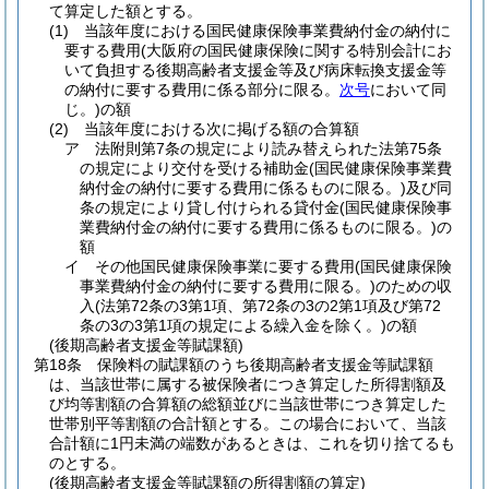
て算定した額とする。
(1)
当該年度における国民健康保険事業費納付金の納付に
要する費用
(大阪府の国民健康保険に関する特別会計にお
いて負担する後期高齢者支援金等及び病床転換支援金等
の納付に要する費用に係る部分に限る。
次号
において同
じ。)
の額
(2)
当該年度における次に掲げる額の合算額
ア
法附則第7条の規定により読み替えられた法第75条
の規定により交付を受ける補助金
(国民健康保険事業費
納付金の納付に要する費用に係るものに限る。)
及び同
条の規定により貸し付けられる貸付金
(国民健康保険事
業費納付金の納付に要する費用に係るものに限る。)
の
額
イ
その他国民健康保険事業に要する費用
(国民健康保険
事業費納付金の納付に要する費用に限る。)
のための収
入
(法第72条の3第1項、第72条の3の2第1項及び第72
条の3の3第1項の規定による繰入金を除く。)
の額
(後期高齢者支援金等賦課額)
第18条
保険料の賦課額のうち後期高齢者支援金等賦課額
は、当該世帯に属する被保険者につき算定した所得割額及
び均等割額の合算額の総額並びに当該世帯につき算定した
世帯別平等割額の合計額とする。
この場合において、当該
合計額に1円未満の端数があるときは、これを切り捨てるも
のとする。
(後期高齢者支援金等賦課額の所得割額の算定)