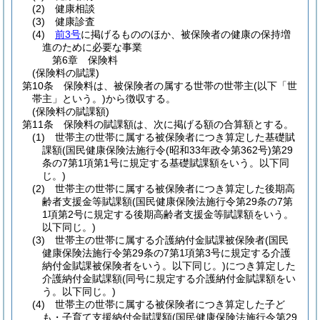
(2)
健康相談
(3)
健康診査
(4)
前3号
に掲げるもののほか、被保険者の健康の保持増
進のために必要な事業
第6章
保険料
(保険料の賦課)
第10条
保険料は、被保険者の属する世帯の世帯主
(以下「世
帯主」という。)
から徴収する。
(保険料の賦課額)
第11条
保険料の賦課額は、次に掲げる額の合算額とする。
(1)
世帯主の世帯に属する被保険者につき算定した基礎賦
課額
(国民健康保険法施行令
(昭和33年政令第362号)
第29
条の7第1項第1号に規定する基礎賦課額をいう。以下同
じ。)
(2)
世帯主の世帯に属する被保険者につき算定した後期高
齢者支援金等賦課額
(国民健康保険法施行令第29条の7第
1項第2号に規定する後期高齢者支援金等賦課額をいう。
以下同じ。)
(3)
世帯主の世帯に属する介護納付金賦課被保険者
(国民
健康保険法施行令第29条の7第1項第3号に規定する介護
納付金賦課被保険者をいう。以下同じ。)
につき算定した
介護納付金賦課額
(同号に規定する介護納付金賦課額をい
う。以下同じ。)
(4)
世帯主の世帯に属する被保険者につき算定した子ど
も・子育て支援納付金賦課額
(国民健康保険法施行令第29