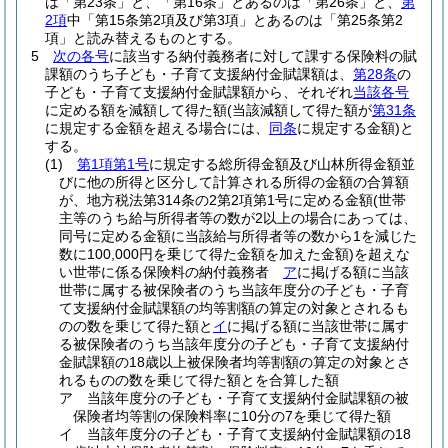
は「第23条」と、「第16条」とあるのは「第26条」と、
第
2項
中「第15条第2項及び第3項」とあるのは「第25条第2
項」と読み替えるものとする。
5
次の各号
に該当する納付義務者に対して課する保険料の賦
課額のうち子ども・子育て支援納付金賦課額は、
第28条
の
子ども・子育て支援納付金賦課額から、それぞれ
当該各号
に定める額を減額して得た額
(当該減額して得た額が
第31条
に規定する金額を超える場合には、
同条
に規定する金額)
と
する。
(1)
第1項第1号
に規定する総所得金額及び山林所得金額並
びに他の所得と区分して計算される所得の金額の合算額
が、地方税法第314条の2第2項第1号に定める金額
(世帯
主等のうち給与所得者等の数が2以上の場合にあっては、
同号に定める金額に当該給与所得者等の数から1を減じた
数に100,000円を乗じて得た金額を加えた金額)
を超えな
い世帯に係る保険料の納付義務者
ア
に掲げる額に当該
世帯に属する被保険者のうち当該年度分の子ども・子育
て支援納付金賦課額の均等割額の算定の対象とされるも
のの数を乗じて得た額と
イ
に掲げる額に当該世帯に属す
る被保険者のうち当該年度分の子ども・子育て支援納付
金賦課額の18歳以上被保険者均等割額の算定の対象とさ
れるものの数を乗じて得た額とを合算した額
ア
当該年度分の子ども・子育て支援納付金賦課額の被
保険者均等割の保険料率に10分の7を乗じて得た額
イ
当該年度分の子ども・子育て支援納付金賦課額の18