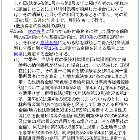
した日
(法第6条第1号から第8号までに掲げる者のいずれか
に該当したことにより納付義務が消滅した場合において
は、その消滅した日が月の初日であるときに限り、その前
日)
の属する月の前月まで、月割をもって行う。
(低所得者の保険料の減額)
第35条
次の各号
に該当する納付義務者に対して課する保険
料の賦課額のうち基礎賦課額は、
第13条
の基礎賦課額か
ら、それぞれ
当該各号
に定める額を減額して得た額
(当該減
額して得た額が
第16条
に規定する金額を超える場合には、
同条
に規定する金額)
とする。
(1)
世帯主、当該年度の保険料賦課期日
(賦課期日後に保
険料の納付義務が発生した場合には、その発生した日)
現
在において、その世帯に属する被保険者及び特定同一世
帯所属者につき算定した地方税法第314条の2第1項に規
定する総所得金額
(青色専従者給与額又は事業専従者控除
額については同法第313条第3項、第4項又は第5項の規定
を適用せず、所得税法
(昭和40年法律第33号)
第57条第1
項、第3項又は第4項の規定の例によらないものとし、山
林所得金額並びに他の所得と区分して計算される所得の
金額
(地方税法附則第33条の2第5項に規定する上場株式
等に係る配当所得等の金額
(同法附則第35条の2の6第8項
又は第11項の規定の適用がある場合には、その適用後の
金額)
、同法附則第33条の3第5項に規定する土地等に係
る事業所得等の金額、同法附則第34条第4項に規定する
長期譲渡所得の金額、同法附則第35条第5項に規定する