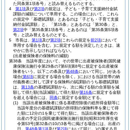
た同条第1項各号」と読み替えるものとする。
4
第1項
及び
第2項
の規定は、子ども・子育て支援納付金賦
課額の減額について準用する。
この場合において、これら
の規定中「基礎賦課額」とあるのは「子ども・子育て支援
納付金賦課額」と、「第15条」とあるのは「第30条」と、
第2項
中「第35条第1項各号」とあるのは「第35条第5項各
号」と読み替えるものとする。
5
市長は、
第1項
及び
第2項
(これらの規定を
前2項
において
準用する場合を含む。)
に規定する額を決定したときは、速
やかに告示しなければならない。
(出産被保険者の保険料の減額)
第38条
当該年度において、その世帯に出産被保険者
(国民健
康保険法施行令第29条の7第6項第8号に規定する出産被保
険者をいう。以下この条及び
第48条
において同じ。)
がある
場合
(
第6項
に規定する場合を除く。)
における当該世帯の納
付義務者に対して課する保険料の賦課額のうち基礎賦課額
は、
第13条
の基礎賦課額から、次に掲げる額の合算額を減
額して得た額
(当該減額して得た額が
第16条
に規定する金額
を超える場合には、
同条
に規定する金額)
とする。
(1)
当該出産被保険者に係る基礎控除後の総所得金額等に
当該年度分の基礎賦課額の所得割の保険料率を乗じて得
た額に12分の1を乗じて得た額に、当該出産被保険者の
出産の予定日
(国民健康保険法施行規則
(昭和33年厚生省
令第53号)
第32条の10の3各号に掲げる場合には、出産の
日。
第48条第1項
及び
第2項
において同じ。)
の属する月