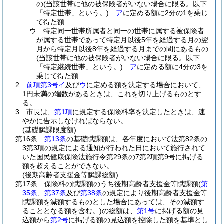
の
(当該世帯に他の被保険者がいない場合に限る。以下
「特定世帯」という。)
ア
に定める額に2分の1を乗じ
て得た額
ウ
特定同一世帯所属者と同一の世帯に属する被保険者
が属する世帯であって特定月以後5年を経過する月の翌
月から特定月以後8年を経過する月までの間にあるもの
(当該世帯に他の被保険者がいない場合に限る。以下
「特定継続世帯」という。)
ア
に定める額に4分の3を
乗じて得た額
2
前項第3号イ
及び
ウ
に定める額を決定する場合において、
1円未満の端数があるときは、これを切り上げるものとす
る。
3
市長は、
第1項
に規定する保険料率を決定したときは、速
やかに告示しなければならない。
(基礎賦課限度額)
第16条
第13条
の基礎賦課額は、各年度において法第82条の
3第3項の規定による通知が行われた日において施行されて
いた国民健康保険法施行令第29条の7第2項第9号に掲げる
額を超えることができない。
(後期高齢者支援金等賦課総額)
第17条
保険料の賦課額のうち後期高齢者支援金等賦課額
(
第
35条
、
第37条
及び
第38条
の規定により後期高齢者支援金等
賦課額を減額するものとした場合にあっては、その減額す
ることとなる額を含む。)
の総額は、
第1号
に掲げる額の見
込額から
第2号
に掲げる額の見込額を控除した額を基準とし