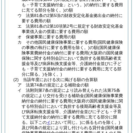
も・子育て支援納付金」という。)
の納付に要する費用
に充てる部分を除く。)
の額
ウ
法第81条の2第5項の財政安定化基金拠出金の納付に
要する費用の額
エ
法第81条の2第10項第2号に規定する財政安定化基金
事業借入金の償還に要する費用の額
オ
保健事業に要する費用の額
カ
その他国民健康保険事業に要する費用
(国民健康保険
の事務の執行に要する費用を除く。)
の額
(国民健康保
険事業費納付金の納付に要する費用
(大阪府の国民健康
保険に関する特別会計において負担する後期高齢者支
援金等及び病床転換支援金等、介護納付金並びに子ど
も・子育て支援納付金の納付に要する費用に充てる部
分に限る。)
を除く。)
(2)
当該年度における次に掲げる額の合算額
ア
法第74条の規定による補助金の額
イ
法附則第7条の規定により読み替えられた法第75条
の規定により交付を受ける補助金
(国民健康保険事業費
納付金の納付に要する費用
(大阪府の国民健康保険に関
する特別会計において負担する後期高齢者支援金等及
び病床転換支援金等、介護納付金並びに子ども・子育
て支援納付金の納付に要する費用に充てる部分に限
る。以下この
イ
において同じ。)
に係るものを除く。)
及び同条の規定により貸し付けられる貸付金
(国民健康