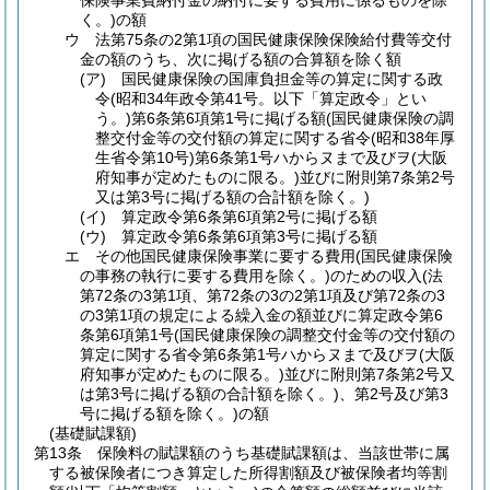
保険事業費納付金の納付に要する費用に係るものを除
く。)
の額
ウ
法第75条の2第1項の国民健康保険保険給付費等交付
金の額のうち、次に掲げる額の合算額を除く額
(ア)
国民健康保険の国庫負担金等の算定に関する政
令
(昭和34年政令第41号。以下「算定政令」とい
う。)
第6条第6項第1号に掲げる額
(国民健康保険の調
整交付金等の交付額の算定に関する省令
(昭和38年厚
生省令第10号)
第6条第1号ハからヌまで及びヲ
(大阪
府知事が定めたものに限る。)
並びに附則第7条第2号
又は第3号に掲げる額の合計額を除く。)
(イ)
算定政令第6条第6項第2号に掲げる額
(ウ)
算定政令第6条第6項第3号に掲げる額
エ
その他国民健康保険事業に要する費用
(国民健康保険
の事務の執行に要する費用を除く。)
のための収入
(法
第72条の3第1項、第72条の3の2第1項及び第72条の3
の3第1項の規定による繰入金の額並びに算定政令第6
条第6項第1号
(国民健康保険の調整交付金等の交付額の
算定に関する省令第6条第1号ハからヌまで及びヲ
(大阪
府知事が定めたものに限る。)
並びに附則第7条第2号又
は第3号に掲げる額の合計額を除く。)
、第2号及び第3
号に掲げる額を除く。)
の額
(基礎賦課額)
第13条
保険料の賦課額のうち基礎賦課額は、当該世帯に属
する被保険者につき算定した所得割額及び被保険者均等割