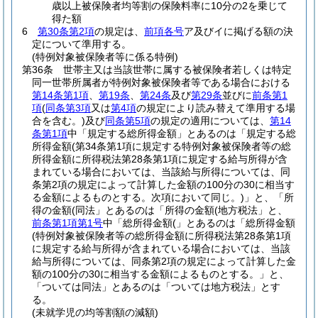
歳以上被保険者均等割の保険料率に10分の2を乗じて
得た額
6
第30条第2項
の規定は、
前項各号
ア及びイに掲げる額の決
定について準用する。
(特例対象被保険者等に係る特例)
第36条
世帯主又は当該世帯に属する被保険者若しくは特定
同一世帯所属者が特例対象被保険者等である場合における
第14条第1項
、
第19条
、
第24条
及び
第29条
並びに
前条第1
項
(
同条第3項
又は
第4項
の規定により読み替えて準用する場
合を含む。)
及び
同条第5項
の規定の適用については、
第14
条第1項
中「規定する総所得金額」とあるのは「規定する総
所得金額
(第34条第1項に規定する特例対象被保険者等の総
所得金額に所得税法第28条第1項に規定する給与所得が含
まれている場合においては、当該給与所得については、同
条第2項の規定によって計算した金額の100分の30に相当す
る金額によるものとする。次項において同じ。)
」と、「所
得の金額(同法」とあるのは「所得の金額(地方税法」と、
前条第1項第1号
中「総所得金額(」とあるのは「総所得金額
(特例対象被保険者等の総所得金額に所得税法第28条第1項
に規定する給与所得が含まれている場合においては、当該
給与所得については、同条第2項の規定によって計算した金
額の100分の30に相当する金額によるものとする。」と、
「ついては同法」とあるのは「ついては地方税法」とす
る。
(未就学児の均等割額の減額)