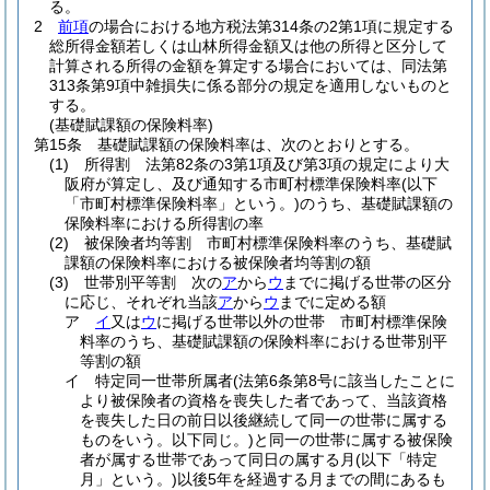
る。
2
前項
の場合における地方税法第314条の2第1項に規定する
総所得金額若しくは山林所得金額又は他の所得と区分して
計算される所得の金額を算定する場合においては、同法第
313条第9項中雑損失に係る部分の規定を適用しないものと
する。
(基礎賦課額の保険料率)
第15条
基礎賦課額の保険料率は、次のとおりとする。
(1)
所得割 法第82条の3第1項及び第3項の規定により大
阪府が算定し、及び通知する市町村標準保険料率
(以下
「市町村標準保険料率」という。)
のうち、基礎賦課額の
保険料率における所得割の率
(2)
被保険者均等割 市町村標準保険料率のうち、基礎賦
課額の保険料率における被保険者均等割の額
(3)
世帯別平等割 次の
ア
から
ウ
までに掲げる世帯の区分
に応じ、それぞれ当該
ア
から
ウ
までに定める額
ア
イ
又は
ウ
に掲げる世帯以外の世帯 市町村標準保険
料率のうち、基礎賦課額の保険料率における世帯別平
等割の額
イ
特定同一世帯所属者
(法第6条第8号に該当したことに
より被保険者の資格を喪失した者であって、当該資格
を喪失した日の前日以後継続して同一の世帯に属する
ものをいう。以下同じ。)
と同一の世帯に属する被保険
者が属する世帯であって同日の属する月
(以下「特定
月」という。)
以後5年を経過する月までの間にあるも