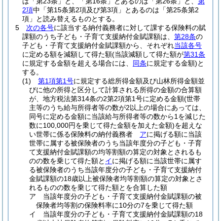
は「第23条」と、「第16条」とあるのは「第26条」と、
第
2項
中「第15条第2項及び第3項」とあるのは「第25条第2
項」と読み替えるものとする。
5
次の各号
に該当する納付義務者に対して課する保険料の賦
課額のうち子ども・子育て支援納付金賦課額は、
第28条
の
子ども・子育て支援納付金賦課額から、それぞれ
当該各号
に定める額を減額して得た額
(当該減額して得た額が
第31条
に規定する金額を超える場合には、
同条
に規定する金額)
と
する。
(1)
第1項第1号
に規定する総所得金額及び山林所得金額並
びに他の所得と区分して計算される所得の金額の合算額
が、地方税法第314条の2第2項第1号に定める金額
(世帯
主等のうち給与所得者等の数が2以上の場合にあっては、
同号に定める金額に当該給与所得者等の数から1を減じた
数に100,000円を乗じて得た金額を加えた金額)
を超えな
い世帯に係る保険料の納付義務者
ア
に掲げる額に当該
世帯に属する被保険者のうち当該年度分の子ども・子育
て支援納付金賦課額の均等割額の算定の対象とされるも
のの数を乗じて得た額と
イ
に掲げる額に当該世帯に属す
る被保険者のうち当該年度分の子ども・子育て支援納付
金賦課額の18歳以上被保険者均等割額の算定の対象とさ
れるものの数を乗じて得た額とを合算した額
ア
当該年度分の子ども・子育て支援納付金賦課額の被
保険者均等割の保険料率に10分の7を乗じて得た額
イ
当該年度分の子ども・子育て支援納付金賦課額の18