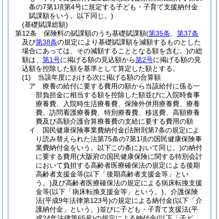
条の7第1項第4号に規定する子ども・子育て支援納付金
賦課額をいう。以下同じ。)
(基礎賦課総額)
第12条
保険料の賦課額のうち基礎賦課額
(
第35条
、
第37条
及び
第38条
の規定により基礎賦課額を減額するものとした
場合にあっては、その減額することとなる額を含む。)
の総
額は、
第1号
に掲げる額の見込額から
第2号
に掲げる額の見
込額を控除した額を基準として算定した額とする。
(1)
当該年度における次に掲げる額の合算額
ア
療養の給付に要する費用の額から当該給付に係る一
部負担金に相当する額を控除した額並びに入院時食事
療養費、入院時生活療養費、保険外併用療養費、療養
費、訪問看護療養費、特別療養費、移送費、高額療養
費及び高額介護合算療養費の支給に要する費用の額
イ
国民健康保険事業費納付金
(法附則第7条の規定によ
り読み替えられた法第75条の7第1項の国民健康保険事
業費納付金をいう。以下この条において同じ。)
の納付
に要する費用
(大阪府の国民健康保険に関する特別会計
において負担する高齢者医療確保法の規定による後期
高齢者支援金等
(以下「後期高齢者支援金等」とい
う。)
及び高齢者医療確保法の規定による病床転換支援
金等
(以下「病床転換支援金等」という。)
、介護保険
法
(平成9年法律第123号)
の規定による納付金
(以下「介
護納付金」という。)
並びに子ども・子育て支援法
(平
成24年法律第65号)
の規定による納付金
(以下「子ど