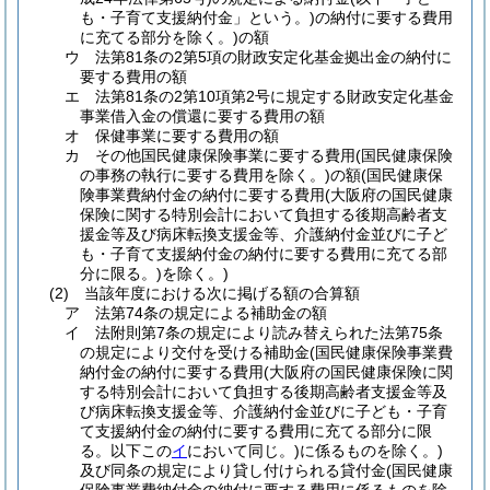
も・子育て支援納付金」という。)
の納付に要する費用
に充てる部分を除く。)
の額
ウ
法第81条の2第5項の財政安定化基金拠出金の納付に
要する費用の額
エ
法第81条の2第10項第2号に規定する財政安定化基金
事業借入金の償還に要する費用の額
オ
保健事業に要する費用の額
カ
その他国民健康保険事業に要する費用
(国民健康保険
の事務の執行に要する費用を除く。)
の額
(国民健康保
険事業費納付金の納付に要する費用
(大阪府の国民健康
保険に関する特別会計において負担する後期高齢者支
援金等及び病床転換支援金等、介護納付金並びに子ど
も・子育て支援納付金の納付に要する費用に充てる部
分に限る。)
を除く。)
(2)
当該年度における次に掲げる額の合算額
ア
法第74条の規定による補助金の額
イ
法附則第7条の規定により読み替えられた法第75条
の規定により交付を受ける補助金
(国民健康保険事業費
納付金の納付に要する費用
(大阪府の国民健康保険に関
する特別会計において負担する後期高齢者支援金等及
び病床転換支援金等、介護納付金並びに子ども・子育
て支援納付金の納付に要する費用に充てる部分に限
る。以下この
イ
において同じ。)
に係るものを除く。)
及び同条の規定により貸し付けられる貸付金
(国民健康