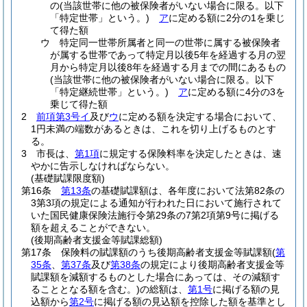
の
(当該世帯に他の被保険者がいない場合に限る。以下
「特定世帯」という。)
ア
に定める額に2分の1を乗じ
て得た額
ウ
特定同一世帯所属者と同一の世帯に属する被保険者
が属する世帯であって特定月以後5年を経過する月の翌
月から特定月以後8年を経過する月までの間にあるもの
(当該世帯に他の被保険者がいない場合に限る。以下
「特定継続世帯」という。)
ア
に定める額に4分の3を
乗じて得た額
2
前項第3号イ
及び
ウ
に定める額を決定する場合において、
1円未満の端数があるときは、これを切り上げるものとす
る。
3
市長は、
第1項
に規定する保険料率を決定したときは、速
やかに告示しなければならない。
(基礎賦課限度額)
第16条
第13条
の基礎賦課額は、各年度において法第82条の
3第3項の規定による通知が行われた日において施行されて
いた国民健康保険法施行令第29条の7第2項第9号に掲げる
額を超えることができない。
(後期高齢者支援金等賦課総額)
第17条
保険料の賦課額のうち後期高齢者支援金等賦課額
(
第
35条
、
第37条
及び
第38条
の規定により後期高齢者支援金等
賦課額を減額するものとした場合にあっては、その減額す
ることとなる額を含む。)
の総額は、
第1号
に掲げる額の見
込額から
第2号
に掲げる額の見込額を控除した額を基準とし