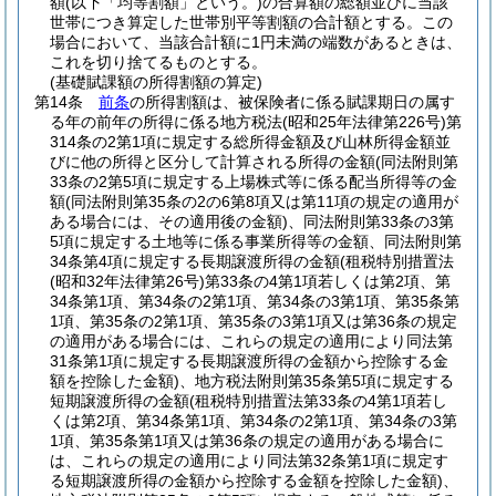
額
(以下「均等割額」という。)
の合算額の総額並びに当該
世帯につき算定した世帯別平等割額の合計額とする。
この
場合において、当該合計額に1円未満の端数があるときは、
これを切り捨てるものとする。
(基礎賦課額の所得割額の算定)
第14条
前条
の所得割額は、被保険者に係る賦課期日の属す
る年の前年の所得に係る地方税法
(昭和25年法律第226号)
第
314条の2第1項に規定する総所得金額及び山林所得金額並
びに他の所得と区分して計算される所得の金額
(同法附則第
33条の2第5項に規定する上場株式等に係る配当所得等の金
額
(同法附則第35条の2の6第8項又は第11項の規定の適用が
ある場合には、その適用後の金額)
、同法附則第33条の3第
5項に規定する土地等に係る事業所得等の金額、同法附則第
34条第4項に規定する長期譲渡所得の金額
(租税特別措置法
(昭和32年法律第26号)
第33条の4第1項若しくは第2項、第
34条第1項、第34条の2第1項、第34条の3第1項、第35条第
1項、第35条の2第1項、第35条の3第1項又は第36条の規定
の適用がある場合には、これらの規定の適用により同法第
31条第1項に規定する長期譲渡所得の金額から控除する金
額を控除した金額)
、地方税法附則第35条第5項に規定する
短期譲渡所得の金額
(租税特別措置法第33条の4第1項若し
くは第2項、第34条第1項、第34条の2第1項、第34条の3第
1項、第35条第1項又は第36条の規定の適用がある場合に
は、これらの規定の適用により同法第32条第1項に規定す
る短期譲渡所得の金額から控除する金額を控除した金額)
、