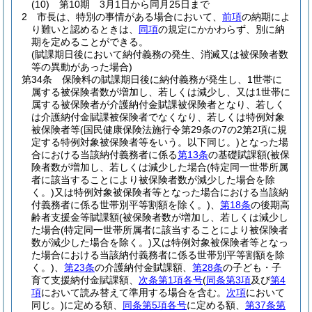
(10)
第10期 3月1日から同月25日まで
2
市長は、特別の事情がある場合において、
前項
の納期によ
り難いと認めるときは、
同項
の規定にかかわらず、別に納
期を定めることができる。
(賦課期日後において納付義務の発生、消滅又は被保険者数
等の異動があった場合)
第34条
保険料の賦課期日後に納付義務が発生し、1世帯に
属する被保険者数が増加し、若しくは減少し、又は1世帯に
属する被保険者が介護納付金賦課被保険者となり、若しく
は介護納付金賦課被保険者でなくなり、若しくは特例対象
被保険者等
(国民健康保険法施行令第29条の7の2第2項に規
定する特例対象被保険者等をいう。以下同じ。)
となった場
合における当該納付義務者に係る
第13条
の基礎賦課額
(被保
険者数が増加し、若しくは減少した場合
(特定同一世帯所属
者に該当することにより被保険者数が減少した場合を除
く。)
又は特例対象被保険者等となった場合における当該納
付義務者に係る世帯別平等割額を除く。)
、
第18条
の後期高
齢者支援金等賦課額
(被保険者数が増加し、若しくは減少し
た場合
(特定同一世帯所属者に該当することにより被保険者
数が減少した場合を除く。)
又は特例対象被保険者等となっ
た場合における当該納付義務者に係る世帯別平等割額を除
く。)
、
第23条
の介護納付金賦課額、
第28条
の子ども・子
育て支援納付金賦課額、
次条第1項各号
(
同条第3項
及び
第4
項
において読み替えて準用する場合を含む。
次項
において
同じ。)
に定める額、
同条第5項各号
に定める額、
第37条第