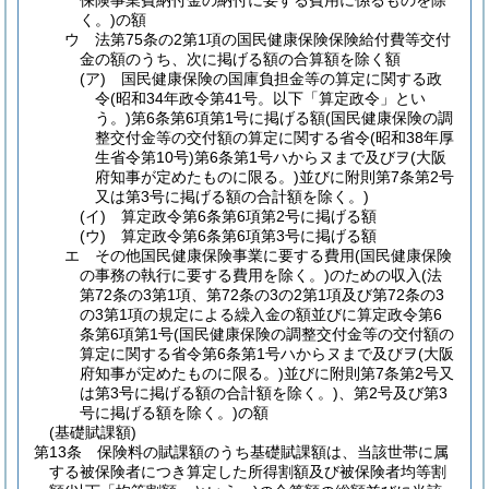
保険事業費納付金の納付に要する費用に係るものを除
く。)
の額
ウ
法第75条の2第1項の国民健康保険保険給付費等交付
金の額のうち、次に掲げる額の合算額を除く額
(ア)
国民健康保険の国庫負担金等の算定に関する政
令
(昭和34年政令第41号。以下「算定政令」とい
う。)
第6条第6項第1号に掲げる額
(国民健康保険の調
整交付金等の交付額の算定に関する省令
(昭和38年厚
生省令第10号)
第6条第1号ハからヌまで及びヲ
(大阪
府知事が定めたものに限る。)
並びに附則第7条第2号
又は第3号に掲げる額の合計額を除く。)
(イ)
算定政令第6条第6項第2号に掲げる額
(ウ)
算定政令第6条第6項第3号に掲げる額
エ
その他国民健康保険事業に要する費用
(国民健康保険
の事務の執行に要する費用を除く。)
のための収入
(法
第72条の3第1項、第72条の3の2第1項及び第72条の3
の3第1項の規定による繰入金の額並びに算定政令第6
条第6項第1号
(国民健康保険の調整交付金等の交付額の
算定に関する省令第6条第1号ハからヌまで及びヲ
(大阪
府知事が定めたものに限る。)
並びに附則第7条第2号又
は第3号に掲げる額の合計額を除く。)
、第2号及び第3
号に掲げる額を除く。)
の額
(基礎賦課額)
第13条
保険料の賦課額のうち基礎賦課額は、当該世帯に属
する被保険者につき算定した所得割額及び被保険者均等割