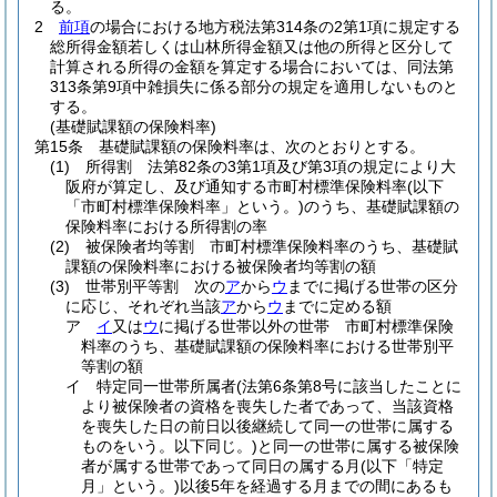
る。
2
前項
の場合における地方税法第314条の2第1項に規定する
総所得金額若しくは山林所得金額又は他の所得と区分して
計算される所得の金額を算定する場合においては、同法第
313条第9項中雑損失に係る部分の規定を適用しないものと
する。
(基礎賦課額の保険料率)
第15条
基礎賦課額の保険料率は、次のとおりとする。
(1)
所得割 法第82条の3第1項及び第3項の規定により大
阪府が算定し、及び通知する市町村標準保険料率
(以下
「市町村標準保険料率」という。)
のうち、基礎賦課額の
保険料率における所得割の率
(2)
被保険者均等割 市町村標準保険料率のうち、基礎賦
課額の保険料率における被保険者均等割の額
(3)
世帯別平等割 次の
ア
から
ウ
までに掲げる世帯の区分
に応じ、それぞれ当該
ア
から
ウ
までに定める額
ア
イ
又は
ウ
に掲げる世帯以外の世帯 市町村標準保険
料率のうち、基礎賦課額の保険料率における世帯別平
等割の額
イ
特定同一世帯所属者
(法第6条第8号に該当したことに
より被保険者の資格を喪失した者であって、当該資格
を喪失した日の前日以後継続して同一の世帯に属する
ものをいう。以下同じ。)
と同一の世帯に属する被保険
者が属する世帯であって同日の属する月
(以下「特定
月」という。)
以後5年を経過する月までの間にあるも