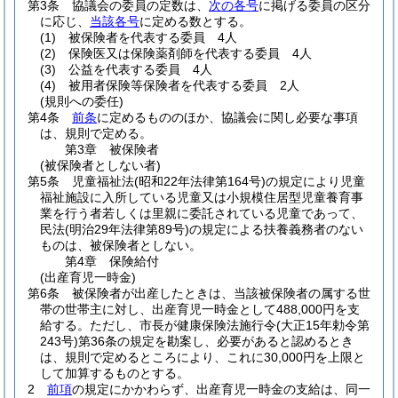
第3条
協議会の委員の定数は、
次の各号
に掲げる委員の区分
に応じ、
当該各号
に定める数とする。
(1)
被保険者を代表する委員 4人
(2)
保険医又は保険薬剤師を代表する委員 4人
(3)
公益を代表する委員 4人
(4)
被用者保険等保険者を代表する委員 2人
(規則への委任)
第4条
前条
に定めるもののほか、協議会に関し必要な事項
は、規則で定める。
第3章
被保険者
(被保険者としない者)
第5条
児童福祉法
(昭和22年法律第164号)
の規定により児童
福祉施設に入所している児童又は小規模住居型児童養育事
業を行う者若しくは里親に委託されている児童であって、
民法
(明治29年法律第89号)
の規定による扶養義務者のない
ものは、被保険者としない。
第4章
保険給付
(出産育児一時金)
第6条
被保険者が出産したときは、当該被保険者の属する世
帯の世帯主に対し、出産育児一時金として488,000円を支
給する。
ただし、市長が健康保険法施行令
(大正15年勅令第
243号)
第36条の規定を勘案し、必要があると認めるとき
は、規則で定めるところにより、これに30,000円を上限と
して加算するものとする。
2
前項
の規定にかかわらず、出産育児一時金の支給は、同一