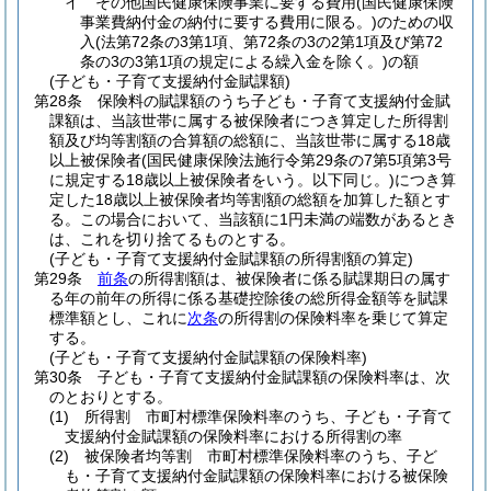
イ
その他国民健康保険事業に要する費用
(国民健康保険
事業費納付金の納付に要する費用に限る。)
のための収
入
(法第72条の3第1項、第72条の3の2第1項及び第72
条の3の3第1項の規定による繰入金を除く。)
の額
(子ども・子育て支援納付金賦課額)
第28条
保険料の賦課額のうち子ども・子育て支援納付金賦
課額は、当該世帯に属する被保険者につき算定した所得割
額及び均等割額の合算額の総額に、当該世帯に属する18歳
以上被保険者
(国民健康保険法施行令第29条の7第5項第3号
に規定する18歳以上被保険者をいう。以下同じ。)
につき算
定した18歳以上被保険者均等割額の総額を加算した額とす
る。
この場合において、当該額に1円未満の端数があるとき
は、これを切り捨てるものとする。
(子ども・子育て支援納付金賦課額の所得割額の算定)
第29条
前条
の所得割額は、被保険者に係る賦課期日の属す
る年の前年の所得に係る基礎控除後の総所得金額等を賦課
標準額とし、これに
次条
の所得割の保険料率を乗じて算定
する。
(子ども・子育て支援納付金賦課額の保険料率)
第30条
子ども・子育て支援納付金賦課額の保険料率は、次
のとおりとする。
(1)
所得割 市町村標準保険料率のうち、子ども・子育て
支援納付金賦課額の保険料率における所得割の率
(2)
被保険者均等割 市町村標準保険料率のうち、子ど
も・子育て支援納付金賦課額の保険料率における被保険