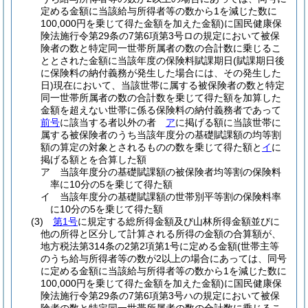
定める金額に当該給与所得者等の数から1を減じた数に
100,000円を乗じて得た金額を加えた金額)
に国民健康保
険法施行令第29条の7第6項第3号ロの規定において被保
険者の数と特定同一世帯所属者の数の合計数に乗じるこ
ととされた金額に当該年度の保険料賦課期日
(賦課期日後
に保険料の納付義務が発生した場合には、その発生した
日)
現在において、当該世帯に属する被保険者の数と特定
同一世帯所属者の数の合計数を乗じて得た額を加算した
金額を超えない世帯に係る保険料の納付義務者であって
前号
に該当する者以外の者
ア
に掲げる額に当該世帯に
属する被保険者のうち当該年度分の基礎賦課額の均等割
額の算定の対象とされるものの数を乗じて得た額と
イ
に
掲げる額とを合算した額
ア
当該年度分の基礎賦課額の被保険者均等割の保険料
率に10分の5を乗じて得た額
イ
当該年度分の基礎賦課額の世帯別平等割の保険料率
に10分の5を乗じて得た額
(3)
第1号
に規定する総所得金額及び山林所得金額並びに
他の所得と区分して計算される所得の金額の合算額が、
地方税法第314条の2第2項第1号に定める金額
(世帯主等
のうち給与所得者等の数が2以上の場合にあっては、同号
に定める金額に当該給与所得者等の数から1を減じた数に
100,000円を乗じて得た金額を加えた金額)
に国民健康保
険法施行令第29条の7第6項第3号ハの規定において被保