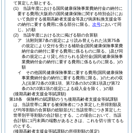
て算定した額とする。
(1)
当該年度における国民健康保険事業費納付金の納付に
要する費用
(大阪府の国民健康保険に関する特別会計にお
いて負担する後期高齢者支援金等及び病床転換支援金等
の納付に要する費用に係る部分に限る。
次号
において同
じ。)
の額
(2)
当該年度における次に掲げる額の合算額
ア
法附則第7条の規定により読み替えられた法第75条
の規定により交付を受ける補助金
(国民健康保険事業費
納付金の納付に要する費用に係るものに限る。)
及び同
条の規定により貸し付けられる貸付金
(国民健康保険事
業費納付金の納付に要する費用に係るものに限る。)
の
額
イ
その他国民健康保険事業に要する費用
(国民健康保険
事業費納付金の納付に要する費用に限る。)
のための収
入
(法第72条の3第1項、第72条の3の2第1項及び第72
条の3の3第1項の規定による繰入金を除く。)
の額
(後期高齢者支援金等賦課額)
第18条
保険料の賦課額のうち後期高齢者支援金等賦課額
は、当該世帯に属する被保険者につき算定した所得割額及
び均等割額の合算額の総額並びに当該世帯につき算定した
世帯別平等割額の合計額とする。
この場合において、当該
合計額に1円未満の端数があるときは、これを切り捨てるも
のとする。
(後期高齢者支援金等賦課額の所得割額の算定)