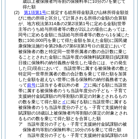
歳以上被保険者均等割の保険料率に10分の7を乗じて
得た額
(2)
第1項第1号
に規定する総所得金額及び山林所得金額並
びに他の所得と区分して計算される所得の金額の合算額
が、地方税法第314条の2第2項第1号に定める金額
(世帯
主等のうち給与所得者等の数が2以上の場合にあっては、
同号に定める金額に当該給与所得者等の数から1を減じた
数に100,000円を乗じて得た金額を加えた金額)
に国民健
康保険法施行令第29条の7第6項第3号ロの規定において
被保険者の数と特定同一世帯所属者の数の合計数に乗じ
ることとされた金額に当該年度の保険料賦課期日
(賦課期
日後に保険料の納付義務が発生した場合には、その発生
した日)
現在において、当該世帯に属する被保険者の数と
特定同一世帯所属者の数の合計数を乗じて得た額を加算
した金額を超えない世帯に係る保険料の納付義務者であ
って
前号
に該当する者以外の者
ア
に掲げる額に当該世
帯に属する被保険者のうち当該年度分の子ども・子育て
支援納付金賦課額の均等割額の算定の対象とされるもの
の数を乗じて得た額と
イ
に掲げる額に当該世帯に属する
被保険者のうち当該年度分の子ども・子育て支援納付金
賦課額の18歳以上被保険者均等割額の算定の対象とされ
るものの数を乗じて得た額とを合算した額
ア
当該年度分の子ども・子育て支援納付金賦課額の被
保険者均等割の保険料率に10分の5を乗じて得た額
イ
当該年度分の子ども・子育て支援納付金賦課額の18