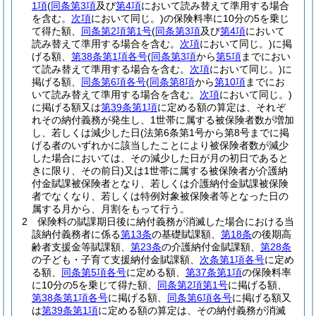
1項
(
同条第3項
及び
第4項
において読み替えて準用する場合
を含む。
次項
において同じ。)
の保険料率に10分の5を乗じ
て得た額、
同条第2項第1号
(
同条第3項
及び
第4項
において
読み替えて準用する場合を含む。
次項
において同じ。)
に掲
げる額、
第38条第1項各号
(
同条第3項
から
第5項
までにおい
て読み替えて準用する場合を含む。
次項
において同じ。)
に
掲げる額、
同条第6項各号
(
同条第8項
から
第10項
までにお
いて読み替えて準用する場合を含む。
次項
において同じ。)
に掲げる額又は
第39条第1項
に定める額の算定は、それぞ
れその納付義務が発生し、1世帯に属する被保険者数が増加
し、若しくは減少した日
(法第6条第1号から第8号までに掲
げる者のいずれかに該当したことにより被保険者数が減少
した場合においては、その減少した日が月の初日であると
きに限り、その前日)
又は1世帯に属する被保険者が介護納
付金賦課被保険者となり、若しくは介護納付金賦課被保険
者でなくなり、若しくは特例対象被保険者等となった日の
属する月から、月割をもって行う。
2
保険料の賦課期日後に納付義務が消滅した場合における当
該納付義務者に係る
第13条
の基礎賦課額、
第18条
の後期高
齢者支援金等賦課額、
第23条
の介護納付金賦課額、
第28条
の子ども・子育て支援納付金賦課額、
次条第1項各号
に定め
る額、
同条第5項各号
に定める額、
第37条第1項
の保険料率
に10分の5を乗じて得た額、
同条第2項第1号
に掲げる額、
第38条第1項各号
に掲げる額、
同条第6項各号
に掲げる額又
は
第39条第1項
に定める額の算定は、その納付義務が消滅