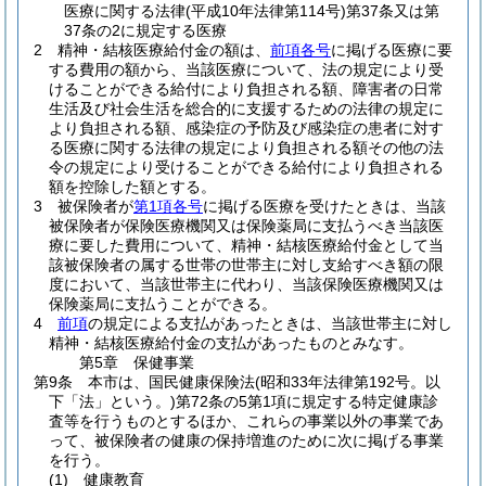
医療に関する法律
(平成10年法律第114号)
第37条又は第
37条の2に規定する医療
2
精神・結核医療給付金の額は、
前項各号
に掲げる医療に要
する費用の額から、当該医療について、法の規定により受
けることができる給付により負担される額、障害者の日常
生活及び社会生活を総合的に支援するための法律の規定に
より負担される額、感染症の予防及び感染症の患者に対す
る医療に関する法律の規定により負担される額その他の法
令の規定により受けることができる給付により負担される
額を控除した額とする。
3
被保険者が
第1項各号
に掲げる医療を受けたときは、当該
被保険者が保険医療機関又は保険薬局に支払うべき当該医
療に要した費用について、精神・結核医療給付金として当
該被保険者の属する世帯の世帯主に対し支給すべき額の限
度において、当該世帯主に代わり、当該保険医療機関又は
保険薬局に支払うことができる。
4
前項
の規定による支払があったときは、当該世帯主に対し
精神・結核医療給付金の支払があったものとみなす。
第5章
保健事業
第9条
本市は、国民健康保険法
(昭和33年法律第192号。以
下「法」という。)
第72条の5第1項に規定する特定健康診
査等を行うものとするほか、これらの事業以外の事業であ
って、被保険者の健康の保持増進のために次に掲げる事業
を行う。
(1)
健康教育