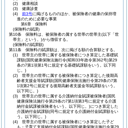
(2)
健康相談
(3)
健康診査
(4)
前3号
に掲げるもののほか、被保険者の健康の保持増
進のために必要な事業
第6章
保険料
(保険料の賦課)
第10条
保険料は、被保険者の属する世帯の世帯主
(以下「世
帯主」という。)
から徴収する。
(保険料の賦課額)
第11条
保険料の賦課額は、次に掲げる額の合算額とする。
(1)
世帯主の世帯に属する被保険者につき算定した基礎賦
課額
(国民健康保険法施行令
(昭和33年政令第362号)
第29
条の7第1項第1号に規定する基礎賦課額をいう。以下同
じ。)
(2)
世帯主の世帯に属する被保険者につき算定した後期高
齢者支援金等賦課額
(国民健康保険法施行令第29条の7第
1項第2号に規定する後期高齢者支援金等賦課額をいう。
以下同じ。)
(3)
世帯主の世帯に属する介護納付金賦課被保険者
(国民
健康保険法施行令第29条の7第1項第3号に規定する介護
納付金賦課被保険者をいう。以下同じ。)
につき算定した
介護納付金賦課額
(同号に規定する介護納付金賦課額をい
う。以下同じ。)
(4)
世帯主の世帯に属する被保険者につき算定した子ど
も・子育て支援納付金賦課額
(国民健康保険法施行令第29