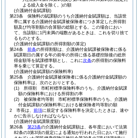
よる繰入金を除く。)
の額
(介護納付金賦課額)
第23条
保険料の賦課額のうち介護納付金賦課額は、当該世
帯に属する介護納付金賦課被保険者につき算定した所得割
額及び均等割額の合算額の総額とする。
この場合におい
て、当該額に1円未満の端数があるときは、これを切り捨て
るものとする。
(介護納付金賦課額の所得割額の算定)
第24条
前条
の所得割額は、介護納付金賦課被保険者に係る
賦課期日の属する年の前年の所得に係る基礎控除後の総所
得金額等を賦課標準額とし、これに
次条
の所得割の保険料
率を乗じて算定する。
(介護納付金賦課額の保険料率)
第25条
介護納付金賦課被保険者に係る介護納付金賦課額の
保険料率は、次のとおりとする。
(1)
所得割 市町村標準保険料率のうち、介護納付金賦課
額の保険料率における所得割の率
(2)
被保険者均等割 市町村標準保険料率のうち、介護納
付金賦課額の保険料率における被保険者均等割の額
2
市長は、
前項
に規定する保険料率を決定したときは、速や
かに告示しなければならない。
(介護納付金賦課限度額)
第26条
第23条
の介護納付金賦課額は、各年度において法第
82条の3第3項の規定による通知が行われた日において施行