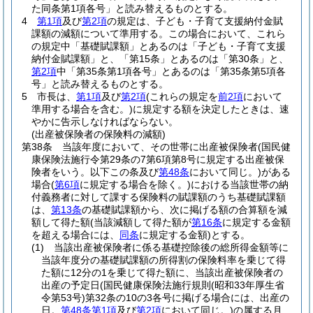
た同条第1項各号」と読み替えるものとする。
4
第1項
及び
第2項
の規定は、子ども・子育て支援納付金賦
課額の減額について準用する。
この場合において、これら
の規定中「基礎賦課額」とあるのは「子ども・子育て支援
納付金賦課額」と、「第15条」とあるのは「第30条」と、
第2項
中「第35条第1項各号」とあるのは「第35条第5項各
号」と読み替えるものとする。
5
市長は、
第1項
及び
第2項
(これらの規定を
前2項
において
準用する場合を含む。)
に規定する額を決定したときは、速
やかに告示しなければならない。
(出産被保険者の保険料の減額)
第38条
当該年度において、その世帯に出産被保険者
(国民健
康保険法施行令第29条の7第6項第8号に規定する出産被保
険者をいう。以下この条及び
第48条
において同じ。)
がある
場合
(
第6項
に規定する場合を除く。)
における当該世帯の納
付義務者に対して課する保険料の賦課額のうち基礎賦課額
は、
第13条
の基礎賦課額から、次に掲げる額の合算額を減
額して得た額
(当該減額して得た額が
第16条
に規定する金額
を超える場合には、
同条
に規定する金額)
とする。
(1)
当該出産被保険者に係る基礎控除後の総所得金額等に
当該年度分の基礎賦課額の所得割の保険料率を乗じて得
た額に12分の1を乗じて得た額に、当該出産被保険者の
出産の予定日
(国民健康保険法施行規則
(昭和33年厚生省
令第53号)
第32条の10の3各号に掲げる場合には、出産の
日。
第48条第1項
及び
第2項
において同じ。)
の属する月