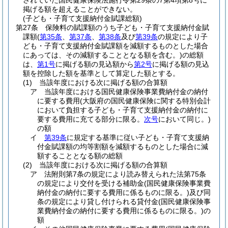
されていた国民健康保険法施行令第29条の7第4項第8号に
掲げる額を超えることができない。
(子ども・子育て支援納付金賦課総額)
第27条
保険料の賦課額のうち子ども・子育て支援納付金賦
課額
(
第35条
、
第37条
、
第38条
及び
第39条
の規定により子
ども・子育て支援納付金賦課額を減額するものとした場合
にあっては、その減額することとなる額を含む。)
の総額
は、
第1号
に掲げる額の見込額から
第2号
に掲げる額の見込
額を控除した額を基準として算定した額とする。
(1)
当該年度における次に掲げる額の合算額
ア
当該年度における国民健康保険事業費納付金の納付
に要する費用
(大阪府の国民健康保険に関する特別会計
において負担する子ども・子育て支援納付金の納付に
要する費用に充てる部分に限る。
次号
において同じ。)
の額
イ
第39条
に規定する基準に従い子ども・子育て支援納
付金賦課額の均等割額を減額するものとした場合に減
額することとなる額の総額
(2)
当該年度における次に掲げる額の合算額
ア
法附則第7条の規定により読み替えられた法第75条
の規定により交付を受ける補助金
(国民健康保険事業費
納付金の納付に要する費用に係るものに限る。)
及び同
条の規定により貸し付けられる貸付金
(国民健康保険事
業費納付金の納付に要する費用に係るものに限る。)
の
額