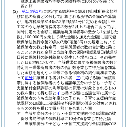
歳以上被保険者均等割の保険料率に10分の7を乗じて
得た額
(2)
第1項第1号
に規定する総所得金額及び山林所得金額並
びに他の所得と区分して計算される所得の金額の合算額
が、地方税法第314条の2第2項第1号に定める金額
(世帯
主等のうち給与所得者等の数が2以上の場合にあっては、
同号に定める金額に当該給与所得者等の数から1を減じた
数に100,000円を乗じて得た金額を加えた金額)
に国民健
康保険法施行令第29条の7第6項第3号ロの規定において
被保険者の数と特定同一世帯所属者の数の合計数に乗じ
ることとされた金額に当該年度の保険料賦課期日
(賦課期
日後に保険料の納付義務が発生した場合には、その発生
した日)
現在において、当該世帯に属する被保険者の数と
特定同一世帯所属者の数の合計数を乗じて得た額を加算
した金額を超えない世帯に係る保険料の納付義務者であ
って
前号
に該当する者以外の者
ア
に掲げる額に当該世
帯に属する被保険者のうち当該年度分の子ども・子育て
支援納付金賦課額の均等割額の算定の対象とされるもの
の数を乗じて得た額と
イ
に掲げる額に当該世帯に属する
被保険者のうち当該年度分の子ども・子育て支援納付金
賦課額の18歳以上被保険者均等割額の算定の対象とされ
るものの数を乗じて得た額とを合算した額
ア
当該年度分の子ども・子育て支援納付金賦課額の被
保険者均等割の保険料率に10分の5を乗じて得た額
イ
当該年度分の子ども・子育て支援納付金賦課額の18