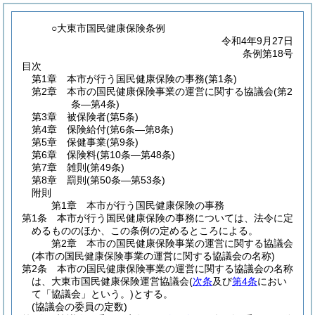
○大東市国民健康保険条例
令和4年9月27日
条例第18号
目次
第1章
本市が行う国民健康保険の事務
(第1条)
第2章
本市の国民健康保険事業の運営に関する協議会
(第2
条―第4条)
第3章
被保険者
(第5条)
第4章
保険給付
(第6条―第8条)
第5章
保健事業
(第9条)
第6章
保険料
(第10条―第48条)
第7章
雑則
(第49条)
第8章
罰則
(第50条―第53条)
附則
第1章
本市が行う国民健康保険の事務
第1条
本市が行う国民健康保険の事務については、法令に定
めるもののほか、この条例の定めるところによる。
第2章
本市の国民健康保険事業の運営に関する協議会
(本市の国民健康保険事業の運営に関する協議会の名称)
第2条
本市の国民健康保険事業の運営に関する協議会の名称
は、大東市国民健康保険運営協議会
(
次条
及び
第4条
におい
て「協議会」という。)
とする。
(協議会の委員の定数)