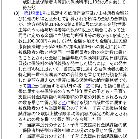
歳以上被保険者均等割の保険料率に10分の5を乗じて
得た額
(3)
第1項第1号
に規定する総所得金額及び山林所得金額並
びに他の所得と区分して計算される所得の金額の合算額
が、地方税法第314条の2第2項第1号に定める金額
(世帯
主等のうち給与所得者等の数が2以上の場合にあっては、
同号に定める金額に当該給与所得者等の数から1を減じた
数に100,000円を乗じて得た金額を加えた金額)
に国民健
康保険法施行令第29条の7第6項第3号ハの規定において
被保険者の数と特定同一世帯所属者の数の合計数に乗じ
ることとされた金額に当該年度の保険料賦課期日
(賦課期
日後に保険料の納付義務が発生した場合には、その発生
した日)
現在において、当該世帯に属する被保険者の数と
特定同一世帯所属者の数の合計数を乗じて得た額を加算
した金額を超えない世帯に係る保険料の納付義務者であ
って
前2号
に該当する者以外の者
ア
に掲げる額に当該世
帯に属する被保険者のうち当該年度分の子ども・子育て
支援納付金賦課額の均等割額の算定の対象とされるもの
の数を乗じて得た額と
イ
に掲げる額に当該世帯に属する
被保険者のうち当該年度分の子ども・子育て支援納付金
賦課額の18歳以上被保険者均等割額の算定の対象とされ
るものの数を乗じて得た額とを合算した額
ア
当該年度分の子ども・子育て支援納付金賦課額の被
保険者均等割の保険料率に10分の2を乗じて得た額
イ
当該年度分の子ども・子育て支援納付金賦課額の18