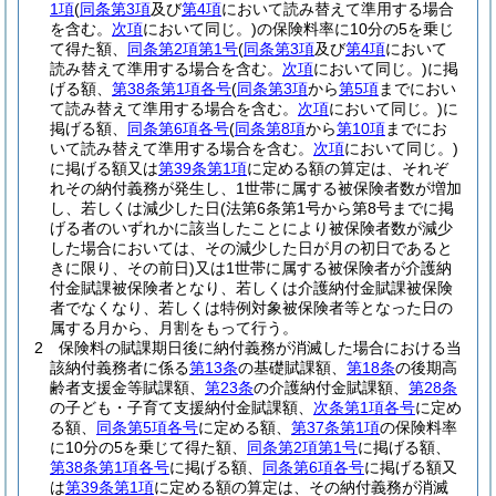
1項
(
同条第3項
及び
第4項
において読み替えて準用する場合
を含む。
次項
において同じ。)
の保険料率に10分の5を乗じ
て得た額、
同条第2項第1号
(
同条第3項
及び
第4項
において
読み替えて準用する場合を含む。
次項
において同じ。)
に掲
げる額、
第38条第1項各号
(
同条第3項
から
第5項
までにおい
て読み替えて準用する場合を含む。
次項
において同じ。)
に
掲げる額、
同条第6項各号
(
同条第8項
から
第10項
までにお
いて読み替えて準用する場合を含む。
次項
において同じ。)
に掲げる額又は
第39条第1項
に定める額の算定は、それぞ
れその納付義務が発生し、1世帯に属する被保険者数が増加
し、若しくは減少した日
(法第6条第1号から第8号までに掲
げる者のいずれかに該当したことにより被保険者数が減少
した場合においては、その減少した日が月の初日であると
きに限り、その前日)
又は1世帯に属する被保険者が介護納
付金賦課被保険者となり、若しくは介護納付金賦課被保険
者でなくなり、若しくは特例対象被保険者等となった日の
属する月から、月割をもって行う。
2
保険料の賦課期日後に納付義務が消滅した場合における当
該納付義務者に係る
第13条
の基礎賦課額、
第18条
の後期高
齢者支援金等賦課額、
第23条
の介護納付金賦課額、
第28条
の子ども・子育て支援納付金賦課額、
次条第1項各号
に定め
る額、
同条第5項各号
に定める額、
第37条第1項
の保険料率
に10分の5を乗じて得た額、
同条第2項第1号
に掲げる額、
第38条第1項各号
に掲げる額、
同条第6項各号
に掲げる額又
は
第39条第1項
に定める額の算定は、その納付義務が消滅