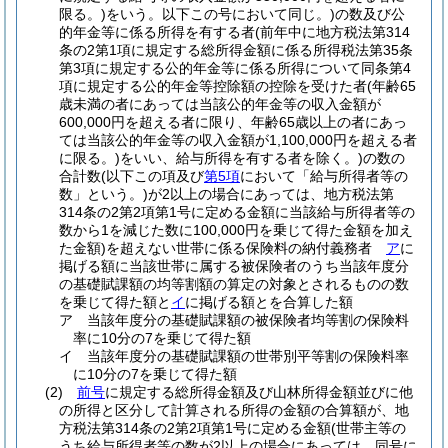
限る。)
をいう。以下この号において同じ。)
の数及び公
的年金等に係る所得を有する者
(前年中に地方税法第314
条の2第1項に規定する総所得金額に係る所得税法第35条
第3項に規定する公的年金等に係る所得について同条第4
項に規定する公的年金等控除額の控除を受けた者
(年齢65
歳未満の者にあっては当該公的年金等の収入金額が
600,000円を超える者に限り、年齢65歳以上の者にあっ
ては当該公的年金等の収入金額が1,100,000円を超える者
に限る。)
をいい、給与所得を有する者を除く。)
の数の
合計数
(以下この項及び
第5項
において「給与所得者等の
数」という。)
が2以上の場合にあっては、地方税法第
314条の2第2項第1号に定める金額に当該給与所得者等の
数から1を減じた数に100,000円を乗じて得た金額を加え
た金額)
を超えない世帯に係る保険料の納付義務者
ア
に
掲げる額に当該世帯に属する被保険者のうち当該年度分
の基礎賦課額の均等割額の算定の対象とされるものの数
を乗じて得た額と
イ
に掲げる額とを合算した額
ア
当該年度分の基礎賦課額の被保険者均等割の保険料
率に10分の7を乗じて得た額
イ
当該年度分の基礎賦課額の世帯別平等割の保険料率
に10分の7を乗じて得た額
(2)
前号
に規定する総所得金額及び山林所得金額並びに他
の所得と区分して計算される所得の金額の合算額が、地
方税法第314条の2第2項第1号に定める金額
(世帯主等の
うち給与所得者等の数が2以上の場合にあっては、同号に