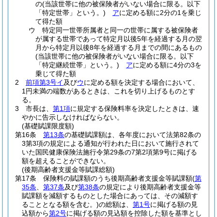
の
(当該世帯に他の被保険者がいない場合に限る。以下
「特定世帯」という。)
ア
に定める額に2分の1を乗じ
て得た額
ウ
特定同一世帯所属者と同一の世帯に属する被保険者
が属する世帯であって特定月以後5年を経過する月の翌
月から特定月以後8年を経過する月までの間にあるもの
(当該世帯に他の被保険者がいない場合に限る。以下
「特定継続世帯」という。)
ア
に定める額に4分の3を
乗じて得た額
2
前項第3号イ
及び
ウ
に定める額を決定する場合において、
1円未満の端数があるときは、これを切り上げるものとす
る。
3
市長は、
第1項
に規定する保険料率を決定したときは、速
やかに告示しなければならない。
(基礎賦課限度額)
第16条
第13条
の基礎賦課額は、各年度において法第82条の
3第3項の規定による通知が行われた日において施行されて
いた国民健康保険法施行令第29条の7第2項第9号に掲げる
額を超えることができない。
(後期高齢者支援金等賦課総額)
第17条
保険料の賦課額のうち後期高齢者支援金等賦課額
(
第
35条
、
第37条
及び
第38条
の規定により後期高齢者支援金等
賦課額を減額するものとした場合にあっては、その減額す
ることとなる額を含む。)
の総額は、
第1号
に掲げる額の見
込額から
第2号
に掲げる額の見込額を控除した額を基準とし