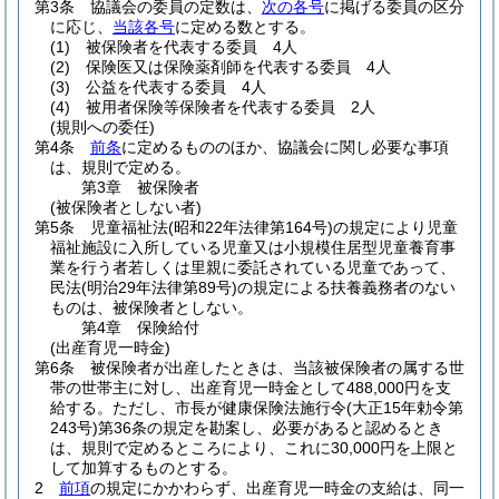
第3条
協議会の委員の定数は、
次の各号
に掲げる委員の区分
に応じ、
当該各号
に定める数とする。
(1)
被保険者を代表する委員 4人
(2)
保険医又は保険薬剤師を代表する委員 4人
(3)
公益を代表する委員 4人
(4)
被用者保険等保険者を代表する委員 2人
(規則への委任)
第4条
前条
に定めるもののほか、協議会に関し必要な事項
は、規則で定める。
第3章
被保険者
(被保険者としない者)
第5条
児童福祉法
(昭和22年法律第164号)
の規定により児童
福祉施設に入所している児童又は小規模住居型児童養育事
業を行う者若しくは里親に委託されている児童であって、
民法
(明治29年法律第89号)
の規定による扶養義務者のない
ものは、被保険者としない。
第4章
保険給付
(出産育児一時金)
第6条
被保険者が出産したときは、当該被保険者の属する世
帯の世帯主に対し、出産育児一時金として488,000円を支
給する。
ただし、市長が健康保険法施行令
(大正15年勅令第
243号)
第36条の規定を勘案し、必要があると認めるとき
は、規則で定めるところにより、これに30,000円を上限と
して加算するものとする。
2
前項
の規定にかかわらず、出産育児一時金の支給は、同一