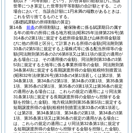
額
(以下「均等割額」という。)
の合算額の総額並びに当該
世帯につき算定した世帯別平等割額の合計額とする。
この
場合において、当該合計額に1円未満の端数があるときは、
これを切り捨てるものとする。
(基礎賦課額の所得割額の算定)
第14条
前条
の所得割額は、被保険者に係る賦課期日の属す
る年の前年の所得に係る地方税法
(昭和25年法律第226号)
第
314条の2第1項に規定する総所得金額及び山林所得金額並
びに他の所得と区分して計算される所得の金額
(同法附則第
33条の2第5項に規定する上場株式等に係る配当所得等の金
額
(同法附則第35条の2の6第8項又は第11項の規定の適用が
ある場合には、その適用後の金額)
、同法附則第33条の3第
5項に規定する土地等に係る事業所得等の金額、同法附則第
34条第4項に規定する長期譲渡所得の金額
(租税特別措置法
(昭和32年法律第26号)
第33条の4第1項若しくは第2項、第
34条第1項、第34条の2第1項、第34条の3第1項、第35条第
1項、第35条の2第1項、第35条の3第1項又は第36条の規定
の適用がある場合には、これらの規定の適用により同法第
31条第1項に規定する長期譲渡所得の金額から控除する金
額を控除した金額)
、地方税法附則第35条第5項に規定する
短期譲渡所得の金額
(租税特別措置法第33条の4第1項若し
くは第2項、第34条第1項、第34条の2第1項、第34条の3第
1項、第35条第1項又は第36条の規定の適用がある場合に
は、これらの規定の適用により同法第32条第1項に規定す
る短期譲渡所得の金額から控除する金額を控除した金額)
、