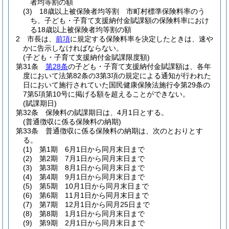
者均等割の額
(3)
18歳以上被保険者均等割 市町村標準保険料率のう
ち、子ども・子育て支援納付金賦課額の保険料率におけ
る18歳以上被保険者均等割の額
2
市長は、
前項
に規定する保険料率を決定したときは、速や
かに告示しなければならない。
(子ども・子育て支援納付金賦課限度額)
第31条
第28条
の子ども・子育て支援納付金賦課額は、各年
度において法第82条の3第3項の規定による通知が行われた
日において施行されていた国民健康保険法施行令第29条の
7第5項第10号に掲げる額を超えることができない。
(賦課期日)
第32条
保険料の賦課期日は、4月1日とする。
(普通徴収に係る保険料の納期)
第33条
普通徴収に係る保険料の納期は、次のとおりとす
る。
(1)
第1期 6月1日から同月末日まで
(2)
第2期 7月1日から同月末日まで
(3)
第3期 8月1日から同月末日まで
(4)
第4期 9月1日から同月末日まで
(5)
第5期 10月1日から同月末日まで
(6)
第6期 11月1日から同月末日まで
(7)
第7期 12月1日から同月25日まで
(8)
第8期 1月1日から同月末日まで
(9)
第9期 2月1日から同月末日まで