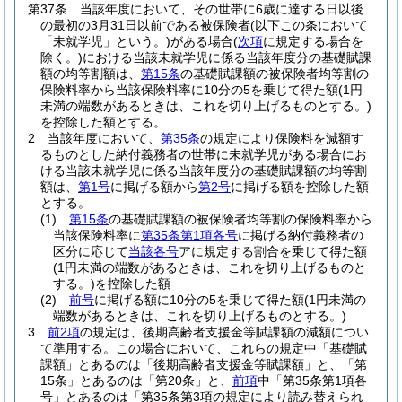
第37条
当該年度において、その世帯に6歳に達する日以後
の最初の3月31日以前である被保険者
(以下この条において
「未就学児」という。)
がある場合
(
次項
に規定する場合を
除く。)
における当該未就学児に係る当該年度分の基礎賦課
額の均等割額は、
第15条
の基礎賦課額の被保険者均等割の
保険料率から当該保険料率に10分の5を乗じて得た額
(1円
未満の端数があるときは、これを切り上げるものとする。)
を控除した額とする。
2
当該年度において、
第35条
の規定により保険料を減額す
るものとした納付義務者の世帯に未就学児がある場合にお
ける当該未就学児に係る当該年度分の基礎賦課額の均等割
額は、
第1号
に掲げる額から
第2号
に掲げる額を控除した額
とする。
(1)
第15条
の基礎賦課額の被保険者均等割の保険料率から
当該保険料率に
第35条第1項各号
に掲げる納付義務者の
区分に応じて
当該各号
アに規定する割合を乗じて得た額
(1円未満の端数があるときは、これを切り上げるものと
する。)
を控除した額
(2)
前号
に掲げる額に10分の5を乗じて得た額
(1円未満の
端数があるときは、これを切り上げるものとする。)
3
前2項
の規定は、後期高齢者支援金等賦課額の減額につい
て準用する。
この場合において、これらの規定中「基礎賦
課額」とあるのは「後期高齢者支援金等賦課額」と、「第
15条」とあるのは「第20条」と、
前項
中「第35条第1項各
号」とあるのは「第35条第3項の規定により読み替えられ