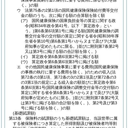
保険事業費納付金の納付に要する費用に係るものを除
く。)
の額
ウ
法第75条の2第1項の国民健康保険保険給付費等交付
金の額のうち、次に掲げる額の合算額を除く額
(ア)
国民健康保険の国庫負担金等の算定に関する政
令
(昭和34年政令第41号。以下「算定政令」とい
う。)
第6条第6項第1号に掲げる額
(国民健康保険の調
整交付金等の交付額の算定に関する省令
(昭和38年厚
生省令第10号)
第6条第1号ハからヌまで及びヲ
(大阪
府知事が定めたものに限る。)
並びに附則第7条第2号
又は第3号に掲げる額の合計額を除く。)
(イ)
算定政令第6条第6項第2号に掲げる額
(ウ)
算定政令第6条第6項第3号に掲げる額
エ
その他国民健康保険事業に要する費用
(国民健康保険
の事務の執行に要する費用を除く。)
のための収入
(法
第72条の3第1項、第72条の3の2第1項及び第72条の3
の3第1項の規定による繰入金の額並びに算定政令第6
条第6項第1号
(国民健康保険の調整交付金等の交付額の
算定に関する省令第6条第1号ハからヌまで及びヲ
(大阪
府知事が定めたものに限る。)
並びに附則第7条第2号又
は第3号に掲げる額の合計額を除く。)
、第2号及び第3
号に掲げる額を除く。)
の額
(基礎賦課額)
第13条
保険料の賦課額のうち基礎賦課額は、当該世帯に属
する被保険者につき算定した所得割額及び被保険者均等割