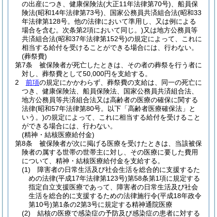
の出産につき、健康保険法
(大正11年法律第70号)
、船員保
険法
(昭和14年法律第73号)
、国家公務員共済組合法
(昭和33
年法律第128号。他の法律において準用し、又は例による
場合を含む。次条第2項において同じ。)
又は地方公務員等
共済組合法
(昭和37年法律第152号)
の規定によって、これに
相当する給付を受けることができる場合には、行わない。
(葬祭費)
第7条
被保険者が死亡したときは、その者の葬祭を行う者に
対し、葬祭費として50,000円を支給する。
2
前項
の規定にかかわらず、葬祭費の支給は、同一の死亡に
つき、健康保険法、船員保険法、国家公務員共済組合法、
地方公務員等共済組合法又は高齢者の医療の確保に関する
法律
(昭和57年法律第80号。以下「高齢者医療確保法」と
いう。)
の規定によって、これに相当する給付を受けること
ができる場合には、行わない。
(精神・結核医療給付金)
第8条
被保険者が次に掲げる医療を受けたときは、当該被保
険者の属する世帯の世帯主に対し、その医療に要した費用
について、精神・結核医療給付金を支給する。
(1)
障害者の日常生活及び社会生活を総合的に支援するた
めの法律
(平成17年法律第123号)
第58条第1項に規定する
指定自立支援医療であって、障害者の日常生活及び社会
生活を総合的に支援するための法律施行令
(平成18年政令
第10号)
第1条の2第3号に規定する精神通院医療
(2)
結核の医療で感染症の予防及び感染症の患者に対する