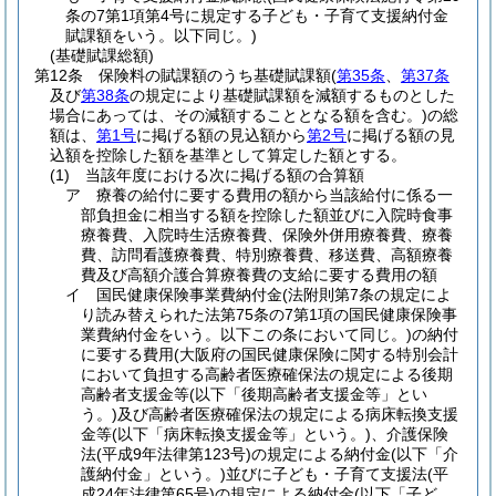
条の7第1項第4号に規定する子ども・子育て支援納付金
賦課額をいう。以下同じ。)
(基礎賦課総額)
第12条
保険料の賦課額のうち基礎賦課額
(
第35条
、
第37条
及び
第38条
の規定により基礎賦課額を減額するものとした
場合にあっては、その減額することとなる額を含む。)
の総
額は、
第1号
に掲げる額の見込額から
第2号
に掲げる額の見
込額を控除した額を基準として算定した額とする。
(1)
当該年度における次に掲げる額の合算額
ア
療養の給付に要する費用の額から当該給付に係る一
部負担金に相当する額を控除した額並びに入院時食事
療養費、入院時生活療養費、保険外併用療養費、療養
費、訪問看護療養費、特別療養費、移送費、高額療養
費及び高額介護合算療養費の支給に要する費用の額
イ
国民健康保険事業費納付金
(法附則第7条の規定によ
り読み替えられた法第75条の7第1項の国民健康保険事
業費納付金をいう。以下この条において同じ。)
の納付
に要する費用
(大阪府の国民健康保険に関する特別会計
において負担する高齢者医療確保法の規定による後期
高齢者支援金等
(以下「後期高齢者支援金等」とい
う。)
及び高齢者医療確保法の規定による病床転換支援
金等
(以下「病床転換支援金等」という。)
、介護保険
法
(平成9年法律第123号)
の規定による納付金
(以下「介
護納付金」という。)
並びに子ども・子育て支援法
(平
成24年法律第65号)
の規定による納付金
(以下「子ど