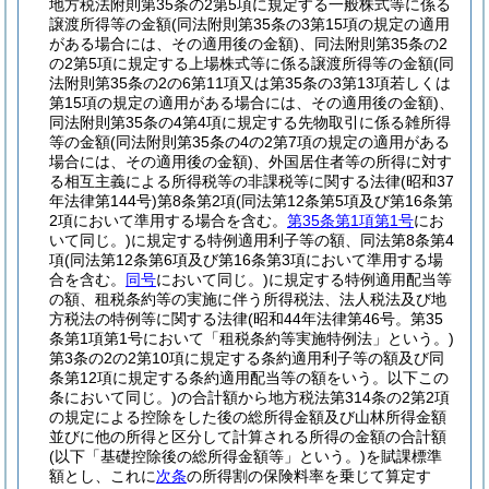
地方税法附則第35条の2第5項に規定する一般株式等に係る
譲渡所得等の金額
(同法附則第35条の3第15項の規定の適用
がある場合には、その適用後の金額)
、同法附則第35条の2
の2第5項に規定する上場株式等に係る譲渡所得等の金額
(同
法附則第35条の2の6第11項又は第35条の3第13項若しくは
第15項の規定の適用がある場合には、その適用後の金額)
、
同法附則第35条の4第4項に規定する先物取引に係る雑所得
等の金額
(同法附則第35条の4の2第7項の規定の適用がある
場合には、その適用後の金額)
、外国居住者等の所得に対す
る相互主義による所得税等の非課税等に関する法律
(昭和37
年法律第144号)
第8条第2項
(同法第12条第5項及び第16条第
2項において準用する場合を含む。
第35条第1項第1号
にお
いて同じ。)
に規定する特例適用利子等の額、同法第8条第4
項
(同法第12条第6項及び第16条第3項において準用する場
合を含む。
同号
において同じ。)
に規定する特例適用配当等
の額、租税条約等の実施に伴う所得税法、法人税法及び地
方税法の特例等に関する法律
(昭和44年法律第46号。第35
条第1項第1号において「租税条約等実施特例法」という。)
第3条の2の2第10項に規定する条約適用利子等の額及び同
条第12項に規定する条約適用配当等の額をいう。以下この
条において同じ。)
の合計額から地方税法第314条の2第2項
の規定による控除をした後の総所得金額及び山林所得金額
並びに他の所得と区分して計算される所得の金額の合計額
(以下「基礎控除後の総所得金額等」という。)
を賦課標準
額とし、これに
次条
の所得割の保険料率を乗じて算定す