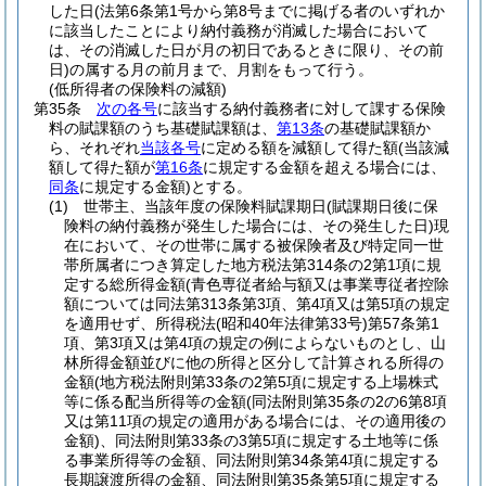
した日
(法第6条第1号から第8号までに掲げる者のいずれか
に該当したことにより納付義務が消滅した場合において
は、その消滅した日が月の初日であるときに限り、その前
日)
の属する月の前月まで、月割をもって行う。
(低所得者の保険料の減額)
第35条
次の各号
に該当する納付義務者に対して課する保険
料の賦課額のうち基礎賦課額は、
第13条
の基礎賦課額か
ら、それぞれ
当該各号
に定める額を減額して得た額
(当該減
額して得た額が
第16条
に規定する金額を超える場合には、
同条
に規定する金額)
とする。
(1)
世帯主、当該年度の保険料賦課期日
(賦課期日後に保
険料の納付義務が発生した場合には、その発生した日)
現
在において、その世帯に属する被保険者及び特定同一世
帯所属者につき算定した地方税法第314条の2第1項に規
定する総所得金額
(青色専従者給与額又は事業専従者控除
額については同法第313条第3項、第4項又は第5項の規定
を適用せず、所得税法
(昭和40年法律第33号)
第57条第1
項、第3項又は第4項の規定の例によらないものとし、山
林所得金額並びに他の所得と区分して計算される所得の
金額
(地方税法附則第33条の2第5項に規定する上場株式
等に係る配当所得等の金額
(同法附則第35条の2の6第8項
又は第11項の規定の適用がある場合には、その適用後の
金額)
、同法附則第33条の3第5項に規定する土地等に係
る事業所得等の金額、同法附則第34条第4項に規定する
長期譲渡所得の金額、同法附則第35条第5項に規定する