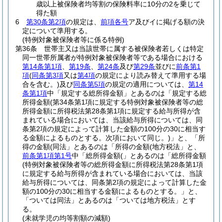
歳以上被保険者均等割の保険料率に10分の2を乗じて
得た額
6
第30条第2項
の規定は、
前項各号
ア及びイに掲げる額の決
定について準用する。
(特例対象被保険者等に係る特例)
第36条
世帯主又は当該世帯に属する被保険者若しくは特定
同一世帯所属者が特例対象被保険者等である場合における
第14条第1項
、
第19条
、
第24条
及び
第29条
並びに
前条第1
項
(
同条第3項
又は
第4項
の規定により読み替えて準用する場
合を含む。)
及び
同条第5項
の規定の適用については、
第14
条第1項
中「規定する総所得金額」とあるのは「規定する総
所得金額
(第34条第1項に規定する特例対象被保険者等の総
所得金額に所得税法第28条第1項に規定する給与所得が含
まれている場合においては、当該給与所得については、同
条第2項の規定によって計算した金額の100分の30に相当す
る金額によるものとする。次項において同じ。)
」と、「所
得の金額(同法」とあるのは「所得の金額(地方税法」と、
前条第1項第1号
中「総所得金額(」とあるのは「総所得金額
(特例対象被保険者等の総所得金額に所得税法第28条第1項
に規定する給与所得が含まれている場合においては、当該
給与所得については、同条第2項の規定によって計算した金
額の100分の30に相当する金額によるものとする。」と、
「ついては同法」とあるのは「ついては地方税法」とす
る。
(未就学児の均等割額の減額)