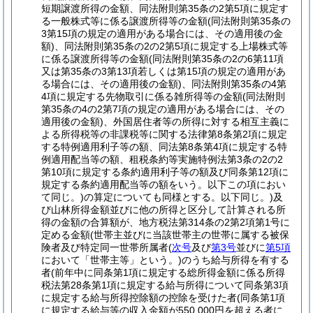
短期譲渡所得の金額、同法附則第35条の2第5項に規定す
る一般株式等に係る譲渡所得等の金額
(同法附則第35条の
3第15項の規定の適用がある場合には、その適用後の金
額)
、同法附則第35条の2の2第5項に規定する上場株式等
に係る譲渡所得等の金額
(同法附則第35条の2の6第11項
又は第35条の3第13項若しくは第15項の規定の適用があ
る場合には、その適用後の金額)
、同法附則第35条の4第
4項に規定する先物取引に係る雑所得等の金額
(同法附則
第35条の4の2第7項の規定の適用がある場合には、その
適用後の金額)
、外国居住者等の所得に対する相互主義に
よる所得税等の非課税等に関する法律第8条第2項に規定
する特例適用利子等の額、同法第8条第4項に規定する特
例適用配当等の額、租税条約等実施特例法第3条の2の2
第10項に規定する条約適用利子等の額及び同条第12項に
規定する条約適用配当等の額をいう。以下この項におい
て同じ。)
の算定についても同様とする。以下同じ。)
及
び山林所得金額並びに他の所得と区分して計算される所
得の金額の合算額が、地方税法第314条の2第2項第1号に
定める金額
(世帯主並びに当該世帯主の世帯に属する被保
険者及び特定同一世帯所属者
(
次号
及び
第3号
並びに
第5項
において「世帯主等」という。)
のうち給与所得を有する
者
(前年中に同条第1項に規定する総所得金額に係る所得
税法第28条第1項に規定する給与所得について同条第3項
に規定する給与所得控除額の控除を受けた者
(同条第1項
に規定する給与等の収入金額が550,000円を超える者に