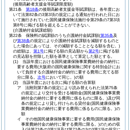
(後期高齢者支援金等賦課限度額)
第21条
第18条
の後期高齢者支援金等賦課額は、各年度にお
いて法第82条の3第3項の規定による通知が行われた日にお
いて施行されていた国民健康保険法施行令第29条の7第3項
第8号に掲げる額を超えることができない。
(介護納付金賦課総額)
第22条
保険料の賦課額のうち介護納付金賦課額
(
第35条
及
び
第38条
の規定により介護納付金賦課額を減額するものと
した場合にあっては、その減額することとなる額を含む。)
の総額は、
第1号
に掲げる額の見込額から
第2号
に掲げる額
の見込額を控除した額を基準として算定した額とする。
(1)
当該年度における国民健康保険事業費納付金の納付に
要する費用
(大阪府の国民健康保険に関する特別会計にお
いて負担する介護納付金の納付に要する費用に充てる部
分に限る。
次号
において同じ。)
の額
(2)
当該年度における次に掲げる額の合算額
ア
法附則第7条の規定により読み替えられた法第75条
の規定により交付を受ける補助金
(国民健康保険事業費
納付金の納付に要する費用に係るものに限る。)
及び同
条の規定により貸し付けられる貸付金
(国民健康保険事
業費納付金の納付に要する費用に係るものに限る。)
の
額
イ
その他国民健康保険事業に要する費用
(国民健康保険
事業費納付金の納付に要する費用に限る。)
のための収
入
(法第72条の3第1項及び第72条の3の3第1項の規定に