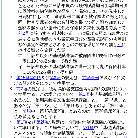
険者の数と特定同一世帯所属者の数の合計数に乗じるこ
ととされた金額に当該年度の保険料賦課期日
(賦課期日後
に保険料の納付義務が発生した場合には、その発生した
日)
現在において、当該世帯に属する被保険者の数と特定
同一世帯所属者の数の合計数を乗じて得た額を加算した
金額を超えない世帯に係る保険料の納付義務者であって
前2号
に該当する者以外の者
ア
に掲げる額に当該世帯に
属する被保険者のうち当該年度分の基礎賦課額の均等割
額の算定の対象とされるものの数を乗じて得た額と
イ
に
掲げる額とを合算した額
ア
当該年度分の基礎賦課額の被保険者均等割の保険料
率に10分の2を乗じて得た額
イ
当該年度分の基礎賦課額の世帯別平等割の保険料率
に10分の2を乗じて得た額
2
第15条第2項
及び
第3項
の規定は、
前項各号
ア及びイに掲
げる額の決定について準用する。
3
前2項
の規定は、後期高齢者支援金等賦課額の減額につい
て準用する。
この場合において、
第1項
中「基礎賦課額」と
あるのは「後期高齢者支援金等賦課額」と、「第13条」と
あるのは「第18条」と、「第16条」とあるのは「第21条」
と、
前項
中「第15条第2項」とあるのは「第20条第2項」と
読み替えるものとする。
4
第1項
及び
第2項
の規定は、介護納付金賦課額の減額につ
いて準用する。
この場合において、
第1項
中「基礎賦課額」
とあるのは「介護納付金賦課額」と、「第13条」とあるの