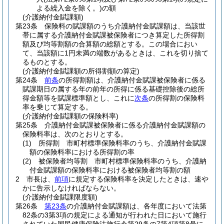
よる繰入金を除く。)
の額
(介護納付金賦課額)
第23条
保険料の賦課額のうち介護納付金賦課額は、当該世
帯に属する介護納付金賦課被保険者につき算定した所得割
額及び均等割額の合算額の総額とする。
この場合におい
て、当該額に1円未満の端数があるときは、これを切り捨て
るものとする。
(介護納付金賦課額の所得割額の算定)
第24条
前条
の所得割額は、介護納付金賦課被保険者に係る
賦課期日の属する年の前年の所得に係る基礎控除後の総所
得金額等を賦課標準額とし、これに
次条
の所得割の保険料
率を乗じて算定する。
(介護納付金賦課額の保険料率)
第25条
介護納付金賦課被保険者に係る介護納付金賦課額の
保険料率は、次のとおりとする。
(1)
所得割 市町村標準保険料率のうち、介護納付金賦課
額の保険料率における所得割の率
(2)
被保険者均等割 市町村標準保険料率のうち、介護納
付金賦課額の保険料率における被保険者均等割の額
2
市長は、
前項
に規定する保険料率を決定したときは、速や
かに告示しなければならない。
(介護納付金賦課限度額)
第26条
第23条
の介護納付金賦課額は、各年度において法第
82条の3第3項の規定による通知が行われた日において施行