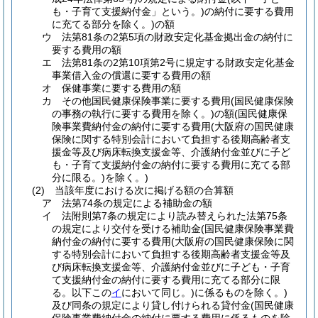
も・子育て支援納付金」という。)
の納付に要する費用
に充てる部分を除く。)
の額
ウ
法第81条の2第5項の財政安定化基金拠出金の納付に
要する費用の額
エ
法第81条の2第10項第2号に規定する財政安定化基金
事業借入金の償還に要する費用の額
オ
保健事業に要する費用の額
カ
その他国民健康保険事業に要する費用
(国民健康保険
の事務の執行に要する費用を除く。)
の額
(国民健康保
険事業費納付金の納付に要する費用
(大阪府の国民健康
保険に関する特別会計において負担する後期高齢者支
援金等及び病床転換支援金等、介護納付金並びに子ど
も・子育て支援納付金の納付に要する費用に充てる部
分に限る。)
を除く。)
(2)
当該年度における次に掲げる額の合算額
ア
法第74条の規定による補助金の額
イ
法附則第7条の規定により読み替えられた法第75条
の規定により交付を受ける補助金
(国民健康保険事業費
納付金の納付に要する費用
(大阪府の国民健康保険に関
する特別会計において負担する後期高齢者支援金等及
び病床転換支援金等、介護納付金並びに子ども・子育
て支援納付金の納付に要する費用に充てる部分に限
る。以下この
イ
において同じ。)
に係るものを除く。)
及び同条の規定により貸し付けられる貸付金
(国民健康