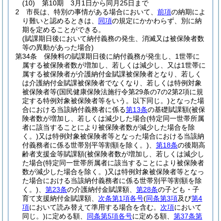
(10)
第10期 3月1日から同月25日まで
2
市長は、特別の事情がある場合において、
前項
の納期によ
り難いと認めるときは、
同項
の規定にかかわらず、別に納
期を定めることができる。
(賦課期日後において納付義務の発生、消滅又は被保険者数
等の異動があった場合)
第34条
保険料の賦課期日後に納付義務が発生し、1世帯に
属する被保険者数が増加し、若しくは減少し、又は1世帯に
属する被保険者が介護納付金賦課被保険者となり、若しく
は介護納付金賦課被保険者でなくなり、若しくは特例対象
被保険者等
(国民健康保険法施行令第29条の7の2第2項に規
定する特例対象被保険者等をいう。以下同じ。)
となった場
合における当該納付義務者に係る
第13条
の基礎賦課額
(被保
険者数が増加し、若しくは減少した場合
(特定同一世帯所属
者に該当することにより被保険者数が減少した場合を除
く。)
又は特例対象被保険者等となった場合における当該納
付義務者に係る世帯別平等割額を除く。)
、
第18条
の後期高
齢者支援金等賦課額
(被保険者数が増加し、若しくは減少し
た場合
(特定同一世帯所属者に該当することにより被保険者
数が減少した場合を除く。)
又は特例対象被保険者等となっ
た場合における当該納付義務者に係る世帯別平等割額を除
く。)
、
第23条
の介護納付金賦課額、
第28条
の子ども・子
育て支援納付金賦課額、
次条第1項各号
(
同条第3項
及び
第4
項
において読み替えて準用する場合を含む。
次項
において
同じ。)
に定める額、
同条第5項各号
に定める額、
第37条第