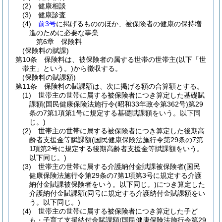
(2)
健康相談
(3)
健康診査
(4)
前3号
に掲げるもののほか、被保険者の健康の保持増
進のために必要な事業
第6章
保険料
(保険料の賦課)
第10条
保険料は、被保険者の属する世帯の世帯主
(以下「世
帯主」という。)
から徴収する。
(保険料の賦課額)
第11条
保険料の賦課額は、次に掲げる額の合算額とする。
(1)
世帯主の世帯に属する被保険者につき算定した基礎賦
課額
(国民健康保険法施行令
(昭和33年政令第362号)
第29
条の7第1項第1号に規定する基礎賦課額をいう。以下同
じ。)
(2)
世帯主の世帯に属する被保険者につき算定した後期高
齢者支援金等賦課額
(国民健康保険法施行令第29条の7第
1項第2号に規定する後期高齢者支援金等賦課額をいう。
以下同じ。)
(3)
世帯主の世帯に属する介護納付金賦課被保険者
(国民
健康保険法施行令第29条の7第1項第3号に規定する介護
納付金賦課被保険者をいう。以下同じ。)
につき算定した
介護納付金賦課額
(同号に規定する介護納付金賦課額をい
う。以下同じ。)
(4)
世帯主の世帯に属する被保険者につき算定した子ど
も・子育て支援納付金賦課額
(国民健康保険法施行令第29