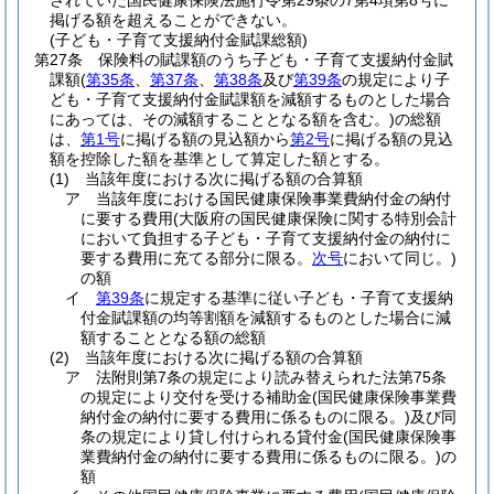
されていた国民健康保険法施行令第29条の7第4項第8号に
掲げる額を超えることができない。
(子ども・子育て支援納付金賦課総額)
第27条
保険料の賦課額のうち子ども・子育て支援納付金賦
課額
(
第35条
、
第37条
、
第38条
及び
第39条
の規定により子
ども・子育て支援納付金賦課額を減額するものとした場合
にあっては、その減額することとなる額を含む。)
の総額
は、
第1号
に掲げる額の見込額から
第2号
に掲げる額の見込
額を控除した額を基準として算定した額とする。
(1)
当該年度における次に掲げる額の合算額
ア
当該年度における国民健康保険事業費納付金の納付
に要する費用
(大阪府の国民健康保険に関する特別会計
において負担する子ども・子育て支援納付金の納付に
要する費用に充てる部分に限る。
次号
において同じ。)
の額
イ
第39条
に規定する基準に従い子ども・子育て支援納
付金賦課額の均等割額を減額するものとした場合に減
額することとなる額の総額
(2)
当該年度における次に掲げる額の合算額
ア
法附則第7条の規定により読み替えられた法第75条
の規定により交付を受ける補助金
(国民健康保険事業費
納付金の納付に要する費用に係るものに限る。)
及び同
条の規定により貸し付けられる貸付金
(国民健康保険事
業費納付金の納付に要する費用に係るものに限る。)
の
額