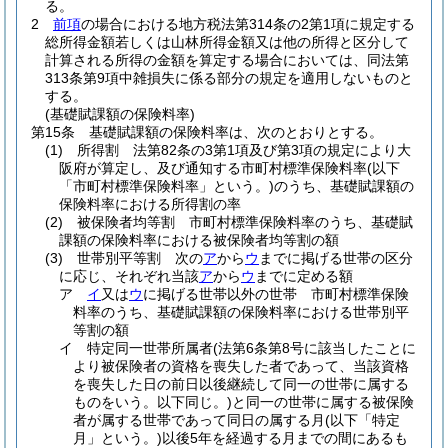
る。
2
前項
の場合における地方税法第314条の2第1項に規定する
総所得金額若しくは山林所得金額又は他の所得と区分して
計算される所得の金額を算定する場合においては、同法第
313条第9項中雑損失に係る部分の規定を適用しないものと
する。
(基礎賦課額の保険料率)
第15条
基礎賦課額の保険料率は、次のとおりとする。
(1)
所得割 法第82条の3第1項及び第3項の規定により大
阪府が算定し、及び通知する市町村標準保険料率
(以下
「市町村標準保険料率」という。)
のうち、基礎賦課額の
保険料率における所得割の率
(2)
被保険者均等割 市町村標準保険料率のうち、基礎賦
課額の保険料率における被保険者均等割の額
(3)
世帯別平等割 次の
ア
から
ウ
までに掲げる世帯の区分
に応じ、それぞれ当該
ア
から
ウ
までに定める額
ア
イ
又は
ウ
に掲げる世帯以外の世帯 市町村標準保険
料率のうち、基礎賦課額の保険料率における世帯別平
等割の額
イ
特定同一世帯所属者
(法第6条第8号に該当したことに
より被保険者の資格を喪失した者であって、当該資格
を喪失した日の前日以後継続して同一の世帯に属する
ものをいう。以下同じ。)
と同一の世帯に属する被保険
者が属する世帯であって同日の属する月
(以下「特定
月」という。)
以後5年を経過する月までの間にあるも