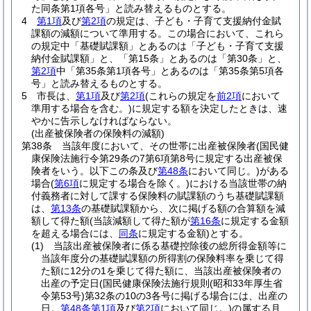
た同条第1項各号」と読み替えるものとする。
4
第1項
及び
第2項
の規定は、子ども・子育て支援納付金賦
課額の減額について準用する。
この場合において、これら
の規定中「基礎賦課額」とあるのは「子ども・子育て支援
納付金賦課額」と、「第15条」とあるのは「第30条」と、
第2項
中「第35条第1項各号」とあるのは「第35条第5項各
号」と読み替えるものとする。
5
市長は、
第1項
及び
第2項
(これらの規定を
前2項
において
準用する場合を含む。)
に規定する額を決定したときは、速
やかに告示しなければならない。
(出産被保険者の保険料の減額)
第38条
当該年度において、その世帯に出産被保険者
(国民健
康保険法施行令第29条の7第6項第8号に規定する出産被保
険者をいう。以下この条及び
第48条
において同じ。)
がある
場合
(
第6項
に規定する場合を除く。)
における当該世帯の納
付義務者に対して課する保険料の賦課額のうち基礎賦課額
は、
第13条
の基礎賦課額から、次に掲げる額の合算額を減
額して得た額
(当該減額して得た額が
第16条
に規定する金額
を超える場合には、
同条
に規定する金額)
とする。
(1)
当該出産被保険者に係る基礎控除後の総所得金額等に
当該年度分の基礎賦課額の所得割の保険料率を乗じて得
た額に12分の1を乗じて得た額に、当該出産被保険者の
出産の予定日
(国民健康保険法施行規則
(昭和33年厚生省
令第53号)
第32条の10の3各号に掲げる場合には、出産の
日。
第48条第1項
及び
第2項
において同じ。)
の属する月