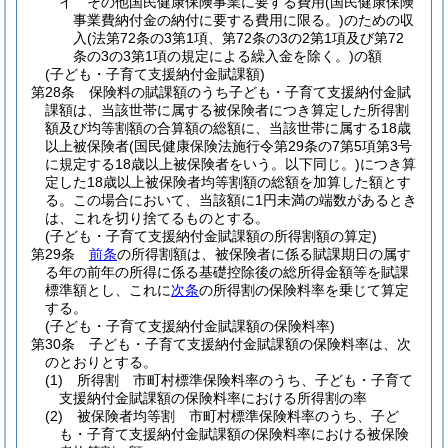
イ
その他国民健康保険事業に要する費用
(国民健康保険
事業費納付金の納付に要する費用に限る。)
のための収
入
(法第72条の3第1項、第72条の3の2第1項及び第72
条の3の3第1項の規定による繰入金を除く。)
の額
(子ども・子育て支援納付金賦課額)
第28条
保険料の賦課額のうち子ども・子育て支援納付金賦
課額は、当該世帯に属する被保険者につき算定した所得割
額及び均等割額の合算額の総額に、当該世帯に属する18歳
以上被保険者
(国民健康保険法施行令第29条の7第5項第3号
に規定する18歳以上被保険者をいう。以下同じ。)
につき算
定した18歳以上被保険者均等割額の総額を加算した額とす
る。
この場合において、当該額に1円未満の端数があるとき
は、これを切り捨てるものとする。
(子ども・子育て支援納付金賦課額の所得割額の算定)
第29条
前条
の所得割額は、被保険者に係る賦課期日の属す
る年の前年の所得に係る基礎控除後の総所得金額等を賦課
標準額とし、これに
次条
の所得割の保険料率を乗じて算定
する。
(子ども・子育て支援納付金賦課額の保険料率)
第30条
子ども・子育て支援納付金賦課額の保険料率は、次
のとおりとする。
(1)
所得割 市町村標準保険料率のうち、子ども・子育て
支援納付金賦課額の保険料率における所得割の率
(2)
被保険者均等割 市町村標準保険料率のうち、子ど
も・子育て支援納付金賦課額の保険料率における被保険