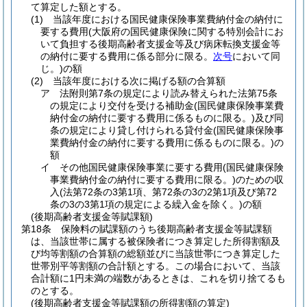
て算定した額とする。
(1)
当該年度における国民健康保険事業費納付金の納付に
要する費用
(大阪府の国民健康保険に関する特別会計にお
いて負担する後期高齢者支援金等及び病床転換支援金等
の納付に要する費用に係る部分に限る。
次号
において同
じ。)
の額
(2)
当該年度における次に掲げる額の合算額
ア
法附則第7条の規定により読み替えられた法第75条
の規定により交付を受ける補助金
(国民健康保険事業費
納付金の納付に要する費用に係るものに限る。)
及び同
条の規定により貸し付けられる貸付金
(国民健康保険事
業費納付金の納付に要する費用に係るものに限る。)
の
額
イ
その他国民健康保険事業に要する費用
(国民健康保険
事業費納付金の納付に要する費用に限る。)
のための収
入
(法第72条の3第1項、第72条の3の2第1項及び第72
条の3の3第1項の規定による繰入金を除く。)
の額
(後期高齢者支援金等賦課額)
第18条
保険料の賦課額のうち後期高齢者支援金等賦課額
は、当該世帯に属する被保険者につき算定した所得割額及
び均等割額の合算額の総額並びに当該世帯につき算定した
世帯別平等割額の合計額とする。
この場合において、当該
合計額に1円未満の端数があるときは、これを切り捨てるも
のとする。
(後期高齢者支援金等賦課額の所得割額の算定)