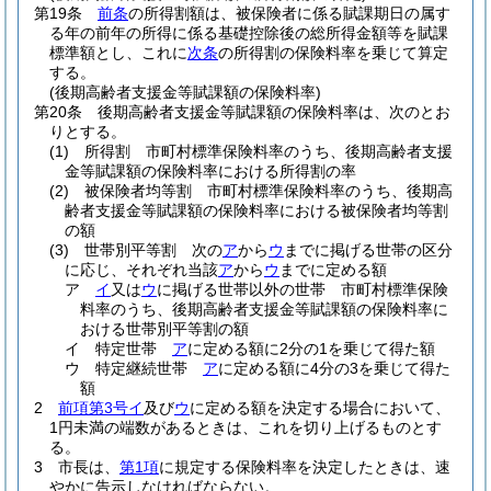
第19条
前条
の所得割額は、被保険者に係る賦課期日の属す
る年の前年の所得に係る基礎控除後の総所得金額等を賦課
標準額とし、これに
次条
の所得割の保険料率を乗じて算定
する。
(後期高齢者支援金等賦課額の保険料率)
第20条
後期高齢者支援金等賦課額の保険料率は、次のとお
りとする。
(1)
所得割 市町村標準保険料率のうち、後期高齢者支援
金等賦課額の保険料率における所得割の率
(2)
被保険者均等割 市町村標準保険料率のうち、後期高
齢者支援金等賦課額の保険料率における被保険者均等割
の額
(3)
世帯別平等割 次の
ア
から
ウ
までに掲げる世帯の区分
に応じ、それぞれ当該
ア
から
ウ
までに定める額
ア
イ
又は
ウ
に掲げる世帯以外の世帯 市町村標準保険
料率のうち、後期高齢者支援金等賦課額の保険料率に
おける世帯別平等割の額
イ
特定世帯
ア
に定める額に2分の1を乗じて得た額
ウ
特定継続世帯
ア
に定める額に4分の3を乗じて得た
額
2
前項第3号イ
及び
ウ
に定める額を決定する場合において、
1円未満の端数があるときは、これを切り上げるものとす
る。
3
市長は、
第1項
に規定する保険料率を決定したときは、速
やかに告示しなければならない。