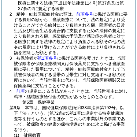
医療に関する法律
(平成10年法律第114号)
第37条又は第
37条の2に規定する医療
2
精神・結核医療給付金の額は、
前項各号
に掲げる医療に要
する費用の額から、当該医療について、法の規定により受
けることができる給付により負担される額、障害者の日常
生活及び社会生活を総合的に支援するための法律の規定に
より負担される額、感染症の予防及び感染症の患者に対す
る医療に関する法律の規定により負担される額その他の法
令の規定により受けることができる給付により負担される
額を控除した額とする。
3
被保険者が
第1項各号
に掲げる医療を受けたときは、当該
被保険者が保険医療機関又は保険薬局に支払うべき当該医
療に要した費用について、精神・結核医療給付金として当
該被保険者の属する世帯の世帯主に対し支給すべき額の限
度において、当該世帯主に代わり、当該保険医療機関又は
保険薬局に支払うことができる。
4
前項
の規定による支払があったときは、当該世帯主に対し
精神・結核医療給付金の支払があったものとみなす。
第5章
保健事業
第9条
本市は、国民健康保険法
(昭和33年法律第192号。以
下「法」という。)
第72条の5第1項に規定する特定健康診
査等を行うものとするほか、これらの事業以外の事業であ
って、被保険者の健康の保持増進のために次に掲げる事業
を行う。
(1)
健康教育