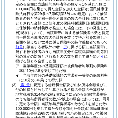
定める金額に当該給与所得者等の数から1を減じた数に
100,000円を乗じて得た金額を加えた金額)
に国民健康保
険法施行令第29条の7第6項第3号ロの規定において被保
険者の数と特定同一世帯所属者の数の合計数に乗じるこ
ととされた金額に当該年度の保険料賦課期日
(賦課期日後
に保険料の納付義務が発生した場合には、その発生した
日)
現在において、当該世帯に属する被保険者の数と特定
同一世帯所属者の数の合計数を乗じて得た額を加算した
金額を超えない世帯に係る保険料の納付義務者であって
前号
に該当する者以外の者
ア
に掲げる額に当該世帯に
属する被保険者のうち当該年度分の基礎賦課額の均等割
額の算定の対象とされるものの数を乗じて得た額と
イ
に
掲げる額とを合算した額
ア
当該年度分の基礎賦課額の被保険者均等割の保険料
率に10分の5を乗じて得た額
イ
当該年度分の基礎賦課額の世帯別平等割の保険料率
に10分の5を乗じて得た額
(3)
第1号
に規定する総所得金額及び山林所得金額並びに
他の所得と区分して計算される所得の金額の合算額が、
地方税法第314条の2第2項第1号に定める金額
(世帯主等
のうち給与所得者等の数が2以上の場合にあっては、同号
に定める金額に当該給与所得者等の数から1を減じた数に
100,000円を乗じて得た金額を加えた金額)
に国民健康保
険法施行令第29条の7第6項第3号ハの規定において被保