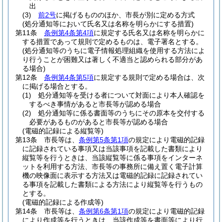
出
(3)
前2号
に掲げるもののほか、市長が別に定める方式
(処分通知等において氏名又は名称を明らかにする措置)
第11条
条例第4条第4項
に規定する氏名又は名称を明らかに
する措置であって規則で定めるものは、電子署名とする。
(処分通知等のうちに電子情報処理組織を使用する方法によ
り行うことが困難又は著しく不適当と認められる部分があ
る場合)
第12条
条例第4条第5項
に規定する規則で定める場合は、次
に掲げる場合とする。
(1)
処分通知等を受ける者について対面により本人確認を
するべき事情があると市長等が認める場合
(2)
処分通知等に係る書面等のうちにその原本を交付する
必要があるものがあると市長等が認める場合
(電磁的記録による縦覧等)
第13条
市長等は、
条例第5条第1項
の規定により電磁的記録
に記録されている事項又は当該事項を記載した書類により
縦覧等を行うときは、当該縦覧等に係る事項をインターネ
ットを利用する方法、市長等の事務所に備え置く電子計算
機の映像面に表示する方法又は電磁的記録に記録されてい
る事項を記載した書類による方法により縦覧等を行うもの
とする。
(電磁的記録による作成等)
第14条
市長等は、
条例第6条第1項
の規定により電磁的記録
により作成等を行うときは、当該作成等を書面等により行