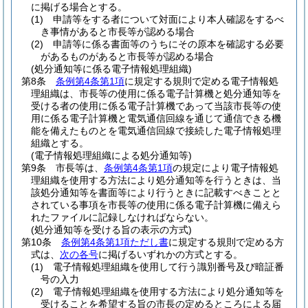
に掲げる場合とする。
(1)
申請等をする者について対面により本人確認をするべ
き事情があると市長等が認める場合
(2)
申請等に係る書面等のうちにその原本を確認する必要
があるものがあると市長等が認める場合
(処分通知等に係る電子情報処理組織)
第8条
条例第4条第1項
に規定する規則で定める電子情報処
理組織は、市長等の使用に係る電子計算機と処分通知等を
受ける者の使用に係る電子計算機であって当該市長等の使
用に係る電子計算機と電気通信回線を通じて通信できる機
能を備えたものとを電気通信回線で接続した電子情報処理
組織とする。
(電子情報処理組織による処分通知等)
第9条
市長等は、
条例第4条第1項
の規定により電子情報処
理組織を使用する方法により処分通知等を行うときは、当
該処分通知等を書面等により行うときに記載すべきことと
されている事項を市長等の使用に係る電子計算機に備えら
れたファイルに記録しなければならない。
(処分通知等を受ける旨の表示の方式)
第10条
条例第4条第1項ただし書
に規定する規則で定める方
式は、
次の各号
に掲げるいずれかの方式とする。
(1)
電子情報処理組織を使用して行う識別番号及び暗証番
号の入力
(2)
電子情報処理組織を使用する方法により処分通知等を
受けることを希望する旨の市長の定めるところによる届