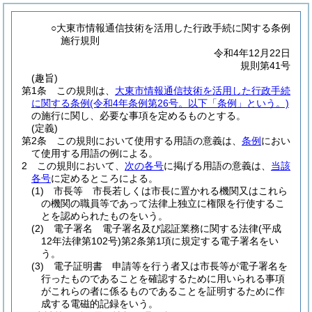
○大東市情報通信技術を活用した行政手続に関する条例
施行規則
令和4年12月22日
規則第41号
(趣旨)
第1条
この規則は、
大東市情報通信技術を活用した行政手続
に関する条例
(令和4年条例第26号。以下「条例」という。)
の施行に関し、必要な事項を定めるものとする。
(定義)
第2条
この規則において使用する用語の意義は、
条例
におい
て使用する用語の例による。
2
この規則において、
次の各号
に掲げる用語の意義は、
当該
各号
に定めるところによる。
(1)
市長等 市長若しくは市長に置かれる機関又はこれら
の機関の職員等であって法律上独立に権限を行使するこ
とを認められたものをいう。
(2)
電子署名 電子署名及び認証業務に関する法律
(平成
12年法律第102号)
第2条第1項に規定する電子署名をい
う。
(3)
電子証明書 申請等を行う者又は市長等が電子署名を
行ったものであることを確認するために用いられる事項
がこれらの者に係るものであることを証明するために作
成する電磁的記録をいう。