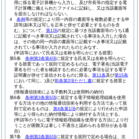
用に係る電子計算機から入力し、及び市長等の指定する電
子計算機に備えられたファイルに記録し、又は当該書面等
を提出しなければならない。
4
条例
等の規定により同一内容の書面等を複数必要とする申
請等
(副本又は写しを正本と併せて必要とするものを含
む。)
について、
第1項
の規定に基づき当該書面等のうち1通
に記載すべき事項又は記載されている事項を入力した場合
は、その他の同一内容の書面等に記載すべき事項又は記載
されている事項が入力されたものとみなす。
(申請等において氏名又は名称を明らかにする措置)
第5条
条例第3条第4項
に規定する氏名又は名称を明らかに
する措置であって規則で定めるものは、電子署名
(当該電子
署名を行った者を確認するために必要な事項を証する電子
証明書が併せて送信されるものに限る。
第11条
及び
第15条
において同じ。)
及び
前条第2項ただし書
に規定する措置と
する。
(情報通信技術による手数料又は使用料の納付)
第6条
条例第3条第5項
に規定する電子情報処理組織を使用
する方法その他の情報通信技術を利用する方法であって規
則で定めるものは、
第4条第1項
の規定により行われた申請
等により得られた納付情報により納付する方法とする。
(申請等のうちに電子情報処理組織を使用する方法により行
うことが困難又は著しく不適当と認められる部分がある場
合)
第7条
条例第3条第6項
に規定する規則で定める場合は、次