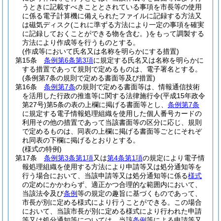
うときに記載すべきこととされている事項を市長等の使用
に係る電子計算機に備えられたファイルに記録する方法又
は磁気ディスク
(これに準ずる方法により一定の事項を確実
に記録しておくことができる物を含む。)
をもって調製する
方法により作成等を行うものとする。
(作成等において氏名又は名称を明らかにする措置)
第15条
条例第6条第3項
に規定する氏名又は名称を明らかに
する措置であって規則で定めるものは、電子署名とする。
(条例第7条の規則で定める書面等及び措置)
第16条
条例第7条
の規則で定める書面等は、情報通信技術
を活用した行政の推進等に関する法律施行令
(平成15年政令
第27号)
第5条の表の上欄に掲げる書面等とし、
条例第7条
に規定する電子情報処理組織を使用した個人番号カードの
利用その他の措置であって当該書面等の区分に応じ、規則
で定めるものは、同表の上欄に掲げる書面等ごとにそれぞ
れ同表の下欄に掲げるとおりとする。
(様式の特例)
第17条
条例第3条第1項
又は
第4条第1項
の規定により電子情
報処理組織を使用する方法により申請等又は処分通知等を
行う場合において、当該申請等又は処分通知等に係る
様式
の定めにかかわらず、適正かつ合理的な範囲内において、
当該法令及び
条例
等の規定の趣旨に基づくものであって、
市長が別に定める様式により行うことができる。
この場合
において、当該市長が別に定める様式により行われた申請
等又は処分通知等については、当該
条例
等による申請等又