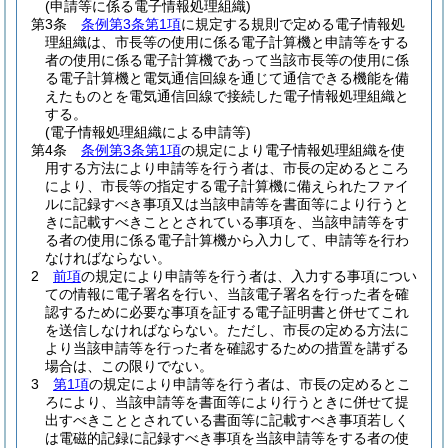
(申請等に係る電子情報処理組織)
第3条
条例第3条第1項
に規定する規則で定める電子情報処
理組織は、市長等の使用に係る電子計算機と申請等をする
者の使用に係る電子計算機であって当該市長等の使用に係
る電子計算機と電気通信回線を通じて通信できる機能を備
えたものとを電気通信回線で接続した電子情報処理組織と
する。
(電子情報処理組織による申請等)
第4条
条例第3条第1項
の規定により電子情報処理組織を使
用する方法により申請等を行う者は、市長の定めるところ
により、市長等の指定する電子計算機に備えられたファイ
ルに記録すべき事項又は当該申請等を書面等により行うと
きに記載すべきこととされている事項を、当該申請等をす
る者の使用に係る電子計算機から入力して、申請等を行わ
なければならない。
2
前項
の規定により申請等を行う者は、入力する事項につい
ての情報に電子署名を行い、当該電子署名を行った者を確
認するために必要な事項を証する電子証明書と併せてこれ
を送信しなければならない。
ただし、市長の定める方法に
より当該申請等を行った者を確認するための措置を講ずる
場合は、この限りでない。
3
第1項
の規定により申請等を行う者は、市長の定めるとこ
ろにより、当該申請等を書面等により行うときに併せて提
出すべきこととされている書面等に記載すべき事項若しく
は電磁的記録に記録すべき事項を当該申請等をする者の使