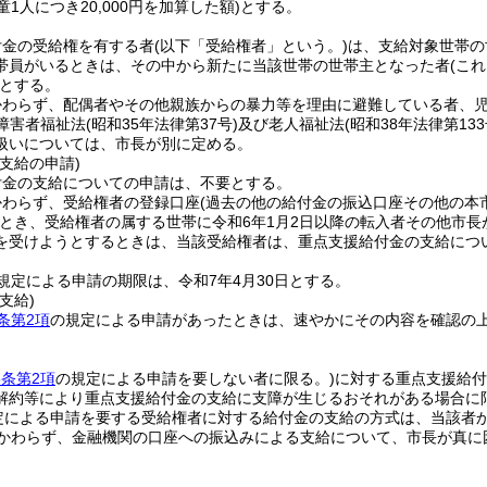
児童1人につき20,000円を加算した額)
とする。
付金の受給権を有する者
(以下「受給権者」という。)
は、支給対象世帯の
帯員がいるときは、その中から新たに当該世帯の世帯主となった者
(こ
とする。
かわらず、配偶者やその他親族からの暴力等を理由に避難している者、
障害者福祉法
(昭和35年法律第37号)
及び老人福祉法
(昭和38年法律第133
扱いについては、市長が別に定める。
支給の申請)
付金の支給についての申請は、不要とする。
かわらず、受給権者の登録口座
(過去の他の給付金の振込口座その他の本
とき、受給権者の属する世帯に令和6年1月2日以降の転入者その他市
を受けようとするときは、当該受給権者は、重点支援給付金の支給につ
規定による申請の期限は、令和7年4月30日とする。
支給)
条第2項
の規定による申請があったときは、速やかにその内容を確認の
5条第2項
の規定による申請を要しない者に限る。)
に対する重点支援給付
解約等により重点支援給付金の支給に支障が生じるおそれがある場合に
定による申請を要する受給権者に対する給付金の支給の方式は、当該者
かわらず、金融機関の口座への振込みによる支給について、市長が真に
。