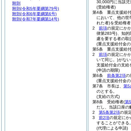
30,000円に当該
附則
(受給権者)
附則
(令和5年要綱第79号)
第4条
重点支援給
附則
(令和6年要綱第6号)
において、他の世
附則
(令和7年要綱第14号)
れた者)
を受給権者
2
前項
の規定にか
律第283号)
、知的
慮を要する者の取
(重点支援給付金の
第5条
重点支援給
2
前項
の規定にか
いて同じ。)
がない
支援給付金の支給
(申請の期限)
第6条
前条第2項
の
(重点支援給付金の
第7条
市長は、
第5
のとする。
(支給の方式)
第8条
受給権者
(
第
だし、当該口座の
2
第5条第2項
の規
3
前2項
の規定にか
することができる
(代理による申請)