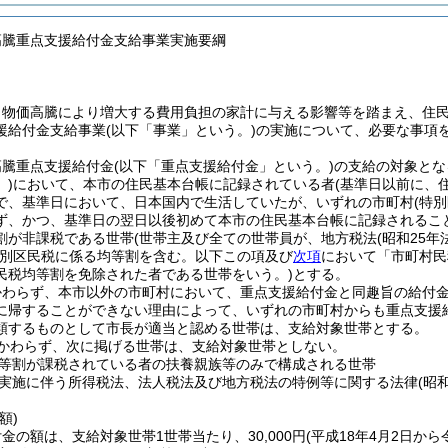
高騰重点支援給付金支給事業実施要綱
、物価高騰により増大する費用負担の家計に与える影響等を踏まえ、住
援給付金支給事業
(以下「事業」という。)
の実施について、必要な事項
高騰重点支援給付金
(以下「重点支援給付金」という。)
の支給の対象とな
)
において、本市の住民基本台帳に記録されている者
(基準日以前に、
で、基準日において、日本国内で生活していたが、いずれの市町村
(特
ず、かつ、基準日の翌日以後初めて本市の住民基本台帳に記録されるこ
割が非課税である世帯
(世帯主及び全ての世帯員が、地方税法
(昭和25年
特別区民税に係る均等割を含む。以下この項及び
次項
において「市町村民
民税均等割を免除された者である世帯をいう。)
とする。
かわらず、本市以外の市町村において、重点支援給付金と同趣旨の給付
に帰することができない理由によって、いずれの市町村からも重点支援
類するものとして市長が適当と認める世帯は、支給対象世帯とする。
かわらず、次に掲げる世帯は、支給対象世帯としない。
等割が課税されている者の扶養親族等のみで構成される世帯
実施に伴う所得税法、法人税法及び地方税法の特例等に関する法律
(昭
額)
金の額は、支給対象世帯1世帯当たり、30,000円
(平成18年4月2日か