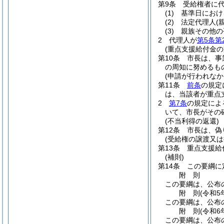
第9条
受給権者に
(1)
基準日におけ
(2)
法定代理人
(
(3)
親族その他の
2
代理人が
第5条第
(重点支援給付金の
第10条
市長は、事
の周知に努めるも
(申請が行われなか
第11条
前条
の規定
は、当該者が重点
2
第7条
の規定によ
いて、市長がその
(不当利得の返還)
第12条
市長は、偽
(受給権の譲渡又は
第13条
重点支援給
(補則)
第14条
この要綱に
附
則
この要綱は、公布
附
則
(令和5
この要綱は、公布
附
則
(令和6
この要綱は、公布