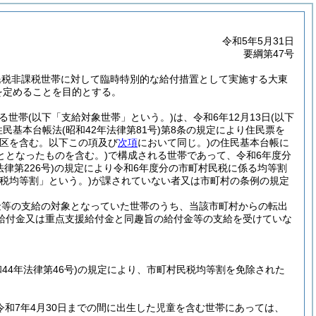
令和5年5月31日
要綱第47号
民税非課税世帯に対して臨時特別的な給付措置として実施する大東
を定めることを目的とする。
る世帯
(以下「支給対象世帯」という。)
は、令和6年12月13日
(以下
住民基本台帳法
(昭和42年法律第81号)
第8条の規定により住民票を
別区を含む。以下この項及び
次項
において同じ。)
の住民基本台帳に
ととなったものを含む。)
で構成される世帯であって、令和6年度分
法律第226号)
の規定により令和6年度分の市町村民税に係る均等割
税均等割」という。)
が課されていない者又は市町村の条例の規定
金等の支給の対象となっていた世帯のうち、当該市町村からの転出
給付金又は重点支援給付金と同趣旨の給付金等の支給を受けていな
和44年法律第46号)
の規定により、市町村民税均等割を免除された
ら令和7年4月30日までの間に出生した児童を含む世帯にあっては、