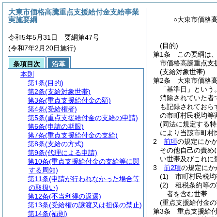
大東市価格高騰重点支援給付金支給事業
実施要綱
○大東市価格
令和5年5月31日 要綱第47号
(目的)
(令和7年2月20日施行)
第1条
この要綱は
市価格高騰重点支
条項目次
沿革
(支給対象世帯)
本則
第2条
大東市価格
第1条
(目的)
「基準日」という。
第2条
(支給対象世帯)
消除されていた者
第3条
(重点支援給付金の額)
も記録されておら
第4条
(受給権者)
の市町村民税均等
第5条
(重点支援給付金の支給の申請)
(同法に規定する
第6条
(申請の期限)
により当該市町村
第7条
(重点支援給付金の支給)
2
前項
の規定にか
第8条
(支給の方式)
その他自己の責め
第9条
(代理による申請)
い世帯及びこれに
第10条
(重点支援給付金の支給等に関
3
前2項
の規定にか
する周知)
(1)
市町村民税均
第11条
(申請が行われなかった場合等
(2)
租税条約等の
の取扱い)
者を含む世帯
第12条
(不当利得の返還)
(重点支援給付金の
第13条
(受給権の譲渡又は担保の禁止)
第3条
重点支援給付
第14条
(補則)