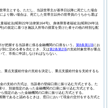
世帯主とする。
ただし、当該世帯主が基準日以降に死亡した場合
れにより難い場合は、死亡した世帯主以外の世帯員のうちから選ば
児童福祉法
(昭和22年法律第164号)
、身体障害者福祉法
(昭和24年法
号)
の規定に基づき施設入所等の措置を受けた者その他の特別な配
市が把握する当該者に係る金融機関の口座をいう。
第8条第1項
にお
長が別に定める者を含むとき、又は
第2条第2項
の支給対象世帯が重点
いて、市長に申請しなければならない。
上、重点支援給付金の支給を決定し、重点支援給付金を支給するも
金の支給の方式は、当該者の登録口座に振り込む方式とする。
た
限り、別途指定のあった金融機関の口座に振り込む方式とする。
から指定のあった金融機関の口座に振り込む方式とする。
困難であると認めるときは、窓口において現金の交付をする方式と