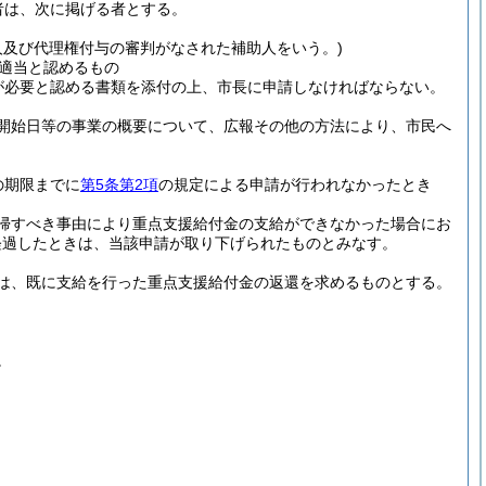
者は、次に掲げる者とする。
人及び代理権付与の審判がなされた補助人をいう。)
適当と認めるもの
が必要と認める書類を添付の上、市長に申請しなければならない。
開始日等の事業の概要について、広報その他の方法により、市民へ
の期限までに
第5条第2項
の規定による申請が行われなかったとき
帰すべき事由により重点支援給付金の支給ができなかった場合にお
経過したときは、当該申請が取り下げられたものとみなす。
は、既に支給を行った重点支援給付金の返還を求めるものとする。
。