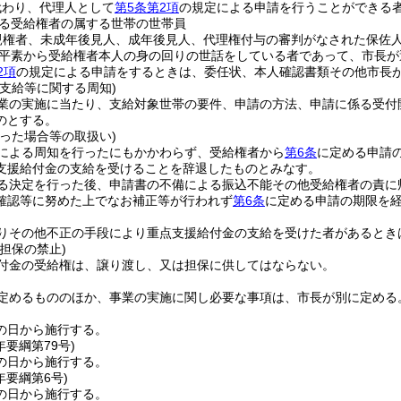
代わり、代理人として
第5条第2項
の規定による申請を行うことができる
る受給権者の属する世帯の世帯員
親権者、未成年後見人、成年後見人、代理権付与の審判がなされた保佐
平素から受給権者本人の身の回りの世話をしている者であって、市長が
2項
の規定による申請をするときは、委任状、本人確認書類その他市長
支給等に関する周知)
業の実施に当たり、支給対象世帯の要件、申請の方法、申請に係る受付
のとする。
った場合等の取扱い)
による周知を行ったにもかかわらず、受給権者から
第6条
に定める申請
支援給付金の支給を受けることを辞退したものとみなす。
る決定を行った後、申請書の不備による振込不能その他受給権者の責に
確認等に努めた上でなお補正等が行われず
第6条
に定める申請の期限を
りその他不正の手段により重点支援給付金の支給を受けた者があるとき
担保の禁止)
付金の受給権は、譲り渡し、又は担保に供してはならない。
定めるもののほか、事業の実施に関し必要な事項は、市長が別に定める
の日から施行する。
年
要綱第79号)
の日から施行する。
年
要綱第6号)
の日から施行する。