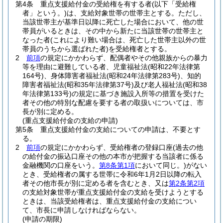
第4条
重点支援給付金の受給権を有する者
(以下「受給権
者」という。)
は、支給対象世帯の世帯主とする。
ただし、
当該世帯主が基準日以降に死亡した場合において、他の世
帯員がいるときは、その中から新たに当該世帯の世帯主と
なった者
(これにより難い場合は、死亡した世帯主以外の世
帯員のうちから選ばれた者)
を受給権者とする。
2
前項
の規定にかかわらず、配偶者やその他親族からの暴力
等を理由に避難している者、児童福祉法
(昭和22年法律第
164号)
、身体障害者福祉法
(昭和24年法律第283号)
、知的
障害者福祉法
(昭和35年法律第37号)
及び老人福祉法
(昭和38
年法律第133号)
の規定に基づき施設入所等の措置を受けた
者その他の特別な配慮を要する者の取扱いについては、市
長が別に定める。
(重点支援給付金の支給の申請)
第5条
重点支援給付金の支給についての申請は、不要とす
る。
2
前項
の規定にかかわらず、受給権者の登録口座
(過去の他
の給付金の振込口座その他の本市が把握する当該者に係る
金融機関の口座をいう。
第8条第1項
において同じ。)
がない
とき、受給権者の属する世帯に令和6年1月2日以降の転入
者その他市長が別に定める者を含むとき、又は
第2条第2項
の支給対象世帯が重点支援給付金の支給を受けようとする
ときは、当該受給権者は、重点支援給付金の支給につい
て、市長に申請しなければならない。
(申請の期限)