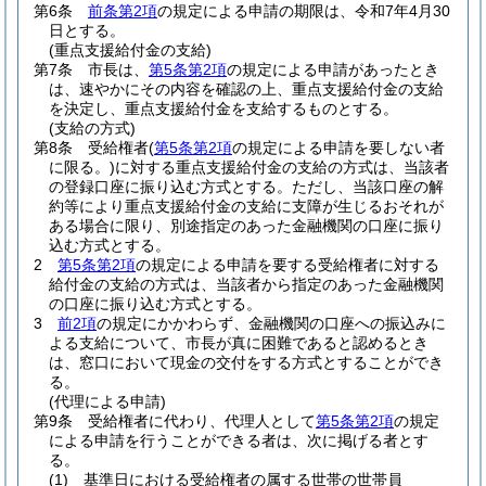
第6条
前条第2項
の規定による申請の期限は、令和7年4月30
日とする。
(重点支援給付金の支給)
第7条
市長は、
第5条第2項
の規定による申請があったとき
は、速やかにその内容を確認の上、重点支援給付金の支給
を決定し、重点支援給付金を支給するものとする。
(支給の方式)
第8条
受給権者
(
第5条第2項
の規定による申請を要しない者
に限る。)
に対する重点支援給付金の支給の方式は、当該者
の登録口座に振り込む方式とする。
ただし、当該口座の解
約等により重点支援給付金の支給に支障が生じるおそれが
ある場合に限り、別途指定のあった金融機関の口座に振り
込む方式とする。
2
第5条第2項
の規定による申請を要する受給権者に対する
給付金の支給の方式は、当該者から指定のあった金融機関
の口座に振り込む方式とする。
3
前2項
の規定にかかわらず、金融機関の口座への振込みに
よる支給について、市長が真に困難であると認めるとき
は、窓口において現金の交付をする方式とすることができ
る。
(代理による申請)
第9条
受給権者に代わり、代理人として
第5条第2項
の規定
による申請を行うことができる者は、次に掲げる者とす
る。
(1)
基準日における受給権者の属する世帯の世帯員