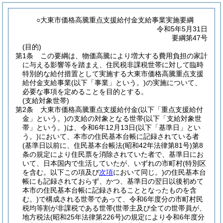
○大東市価格高騰重点支援給付金支給事業実施要綱
令和5年5月31日
要綱第47号
(目的)
第1条
この要綱は、物価高騰により増大する費用負担の家計
に与える影響等を踏まえ、住民税非課税世帯に対して臨時
特別的な給付措置として実施する大東市価格高騰重点支援
給付金支給事業
(以下「事業」という。)
の実施について、
必要な事項を定めることを目的とする。
(支給対象世帯)
第2条
大東市価格高騰重点支援給付金
(以下「重点支援給付
金」という。)
の支給の対象となる世帯
(以下「支給対象世
帯」という。)
は、令和6年12月13日
(以下「基準日」とい
う。)
において、本市の住民基本台帳に記録されている者
(基準日以前に、住民基本台帳法
(昭和42年法律第81号)
第8
条の規定により住民票を消除されていた者で、基準日にお
いて、日本国内で生活していたが、いずれの市町村
(特別区
を含む。以下この項及び
次項
において同じ。)
の住民基本台
帳にも記録されておらず、かつ、基準日の翌日以後初めて
本市の住民基本台帳に記録されることとなったものを含
む。)
で構成される世帯であって、令和6年度分の市町村民
税均等割が非課税である世帯
(世帯主及び全ての世帯員が、
地方税法
(昭和25年法律第226号)
の規定により令和6年度分