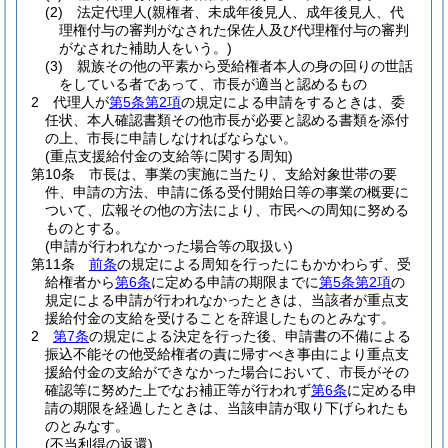
(2)
法定代理人
(親権者、未成年後見人、成年後見人、代
理権付与の審判がなされた保佐人及び代理権付与の審判
がなされた補助人をいう。)
(3)
親族その他の平素から受給権者本人の身の回りの世話
をしている者であって、市長が適当と認めるもの
2
代理人が
第5条第2項
の規定による申請をするときは、委
任状、本人確認書類その他市長が必要と認める書類を添付
の上、市長に申請しなければならない。
(重点支援給付金の支給等に関する周知)
第10条
市長は、事業の実施に当たり、支給対象世帯の要
件、申請の方法、申請に係る受付開始日等の事業の概要に
ついて、広報その他の方法により、市民への周知に努める
ものとする。
(申請が行われなかった場合等の取扱い)
第11条
前条
の規定による周知を行ったにもかかわらず、受
給権者から
第6条
に定める申請の期限までに
第5条第2項
の
規定による申請が行われなかったときは、当該者が重点支
援給付金の支給を受けることを辞退したものとみなす。
2
第7条
の規定による決定を行った後、申請書の不備による
振込不能その他受給権者の責に帰すべき事由により重点支
援給付金の支給ができなかった場合において、市長がその
確認等に努めた上でなお補正等が行われず
第6条
に定める申
請の期限を経過したときは、当該申請が取り下げられたも
のとみなす。
(不当利得の返還)