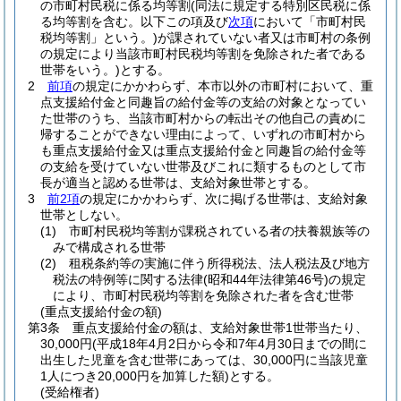
の市町村民税に係る均等割
(同法に規定する特別区民税に係
る均等割を含む。以下この項及び
次項
において「市町村民
税均等割」という。)
が課されていない者又は市町村の条例
の規定により当該市町村民税均等割を免除された者である
世帯をいう。)
とする。
2
前項
の規定にかかわらず、本市以外の市町村において、重
点支援給付金と同趣旨の給付金等の支給の対象となってい
た世帯のうち、当該市町村からの転出その他自己の責めに
帰することができない理由によって、いずれの市町村から
も重点支援給付金又は重点支援給付金と同趣旨の給付金等
の支給を受けていない世帯及びこれに類するものとして市
長が適当と認める世帯は、支給対象世帯とする。
3
前2項
の規定にかかわらず、次に掲げる世帯は、支給対象
世帯としない。
(1)
市町村民税均等割が課税されている者の扶養親族等の
みで構成される世帯
(2)
租税条約等の実施に伴う所得税法、法人税法及び地方
税法の特例等に関する法律
(昭和44年法律第46号)
の規定
により、市町村民税均等割を免除された者を含む世帯
(重点支援給付金の額)
第3条
重点支援給付金の額は、支給対象世帯1世帯当たり、
30,000円
(平成18年4月2日から令和7年4月30日までの間に
出生した児童を含む世帯にあっては、30,000円に当該児童
1人につき20,000円を加算した額)
とする。
(受給権者)