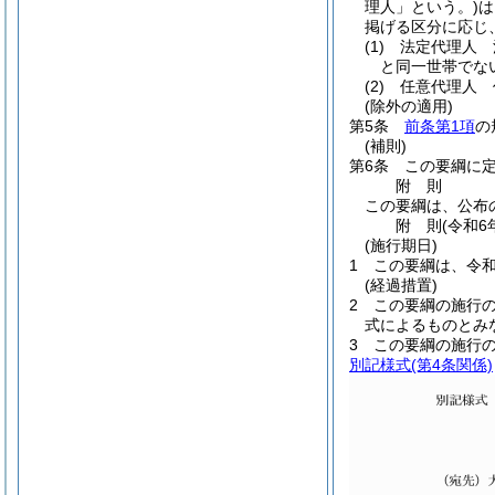
理人」という。)
は
掲げる区分に応じ
(1)
法定代理人 
と同一世帯でな
(2)
任意代理人 
(除外の適用)
第5条
前条第1項
の
(補則)
第6条
この要綱に
附
則
この要綱は、公布
附
則
(令和6
(施行期日)
1
この要綱は、令和
(経過措置)
2
この要綱の施行
式によるものとみ
3
この要綱の施行
別記様式
(第4条関係)