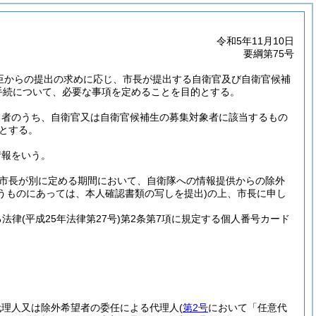
令和5年11月10日
要綱第75号
大臣からの提出の求めに応じ、市長が提出する自衛官及び自衛官候補
手続について、必要な事項を定めることを目的とする。
る者のうち、自衛官又は自衛官候補生の募集対象者に該当するもの
のとする。
情報をいう。
市長が別に定める期間において、自衛隊への情報提供からの除外
うものにあっては、本人確認書類の写しを提出)
の上、市長に申し
る法律
(平成25年法律第27号)
第2条第7項に規定する個人番号カード
代理人又は除外希望者の委任による代理人
(
第2号
において「任意代