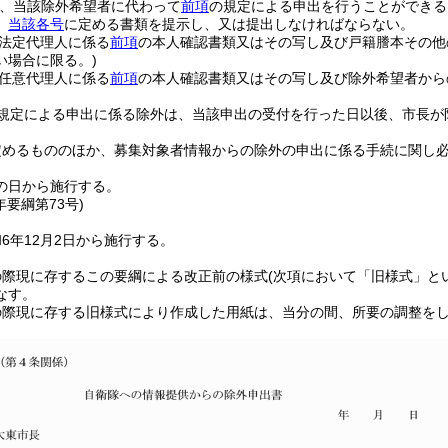
、当該除外希望者に代わって
前項
の規定による申出を行うことができる
、
当該各号
に定める書類を提示し、又は提出しなければならない。
法定代理人に係る
前項
の本人確認書類又はその写し及び戸籍謄本その他
い場合に限る。)
任意代理人に係る
前項
の本人確認書類又はその写し及び除外希望者から
規定による申出に係る除外は、当該申出の受付を行った日以後、市長が
定めるもののほか、募集対象者情報からの除外の申出に係る手続に関し
の日から施行する。
年
要綱第73号)
6年12月2日から施行する。
の際現に存するこの要綱による改正前の様式
(次項において「旧様式」と
なす。
の際現に存する旧様式により作成した用紙は、当分の間、所要の調整を