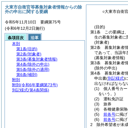
大東市自衛官等募集対象者情報からの除
外の申出に関する要綱
○大東市自衛
令和5年11月10日 要綱第75号
(目的)
(令和6年12月2日施行)
第1条
この要綱は
生の募集対象者に
条項目次
沿革
(対象者)
本則
第2条
募集対象者
第1条
(目的)
であって、当該年
第2条
(対象者)
(募集対象者情報)
第3条
(募集対象者情報)
第3条
募集対象者
第4条
(除外の申出)
(除外の申出)
第5条
(除外の適用)
第4条
募集対象者
第6条
(補則)
申出書
(
別記様式
)
附則
出なければならな
附則
(令和6年要綱第73号)
(1)
個人番号カー
別記様式
(第4条関係)
をいう。)
(2)
運転免許証
(3)
旅券
(4)
各種健康保険
(5)
前各号
に掲げ
(6)
前各号
に掲げ
2
除外希望者が未