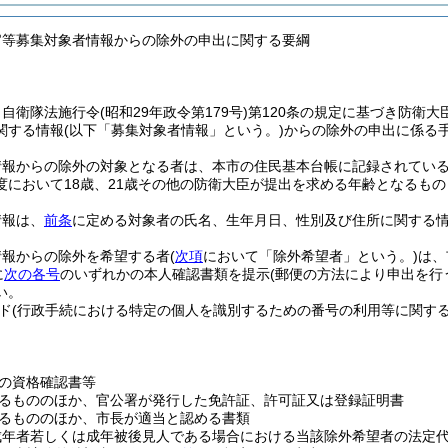
官等募集対象者情報からの除外の申出に関する要綱
、自衛隊法施行令
(昭和29年政令第179号)
第120条の規定に基づき防衛
関する情報
(以下「募集対象者情報」という。)
からの除外の申出に係る
情報からの除外の対象となる者は、本市の住民基本台帳に記録されてい
度において18歳、21歳その他の防衛大臣が提出を求める年齢となるも
情報は、
前条
に定める対象者の氏名、生年月日、性別及び住所に関する
情報からの除外を希望する者
(
次項
において「除外希望者」という。)
は、
に
次の各号
のいずれかの本人確認書類を提示
(郵便の方法により申出を行
い。
ド
(行政手続における特定の個人を識別するための番号の利用等に関す
の資格確認書等
るもののほか、官公署が発行した免許証、許可証又は登録証明書
るもののほか、市長が適当と認める書類
成年者若しくは成年被後見人である場合における当該除外希望者の法定