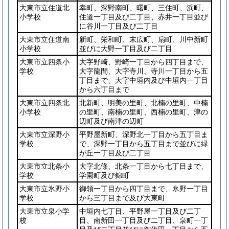
大東市立住道北
幸町、深野南町、曙町、三住町、浜町、
小学校
住道一丁目及び二丁目、赤井一丁目並び
に谷川一丁目及び二丁目
大東市立住道南
新町、栄和町、末広町、扇町、川中新町
小学校
並びに大野一丁目及び二丁目
大東市立四条小
大字野崎、野崎一丁目から四丁目まで、
学校
大字龍間、大字寺川、寺川一丁目から五
丁目まで、大字中垣内及び中垣内一丁目
から六丁目まで
大東市立四条北
北新町、明美の里町、北楠の里町、中楠
小学校
の里町、南楠の里町、西楠の里町、津の
辺町及び南津の辺町
大東市立深野小
平野屋新町、深野北一丁目から五丁目ま
学校
で、深野一丁目から五丁目まで並びに緑
が丘一丁目及び二丁目
大東市立北条小
大字北條、北条一丁目から七丁目まで、
学校
学園町及び錦町
大東市立氷野小
御領一丁目から四丁目まで、氷野一丁目
学校
から三丁目まで及び大東町
大東市立泉小学
中垣内七丁目、平野屋一丁目及び二丁
校
目、南新田一丁目及び二丁目、泉町一丁