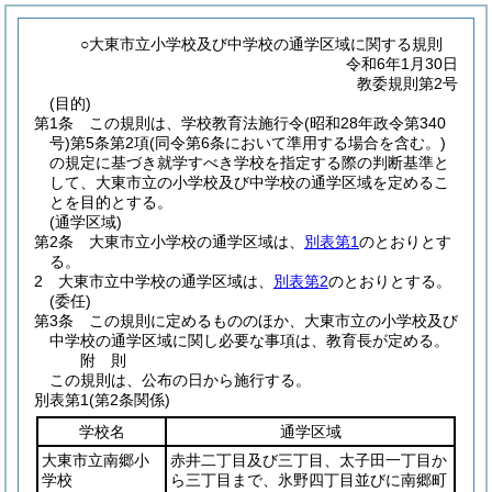
○大東市立小学校及び中学校の通学区域に関する規則
令和6年1月30日
教委規則第2号
(目的)
第1条
この規則は、学校教育法施行令
(昭和28年政令第340
号)
第5条第2項
(同令第6条において準用する場合を含む。)
の規定に基づき就学すべき学校を指定する際の判断基準と
して、大東市立の小学校及び中学校の通学区域を定めるこ
とを目的とする。
(通学区域)
第2条
大東市立小学校の通学区域は、
別表第1
のとおりとす
る。
2
大東市立中学校の通学区域は、
別表第2
のとおりとする。
(委任)
第3条
この規則に定めるもののほか、大東市立の小学校及び
中学校の通学区域に関し必要な事項は、教育長が定める。
附
則
この規則は、公布の日から施行する。
別表第1
(第2条関係)
学校名
通学区域
大東市立南郷小
赤井二丁目及び三丁目、太子田一丁目か
学校
ら三丁目まで、氷野四丁目並びに南郷町