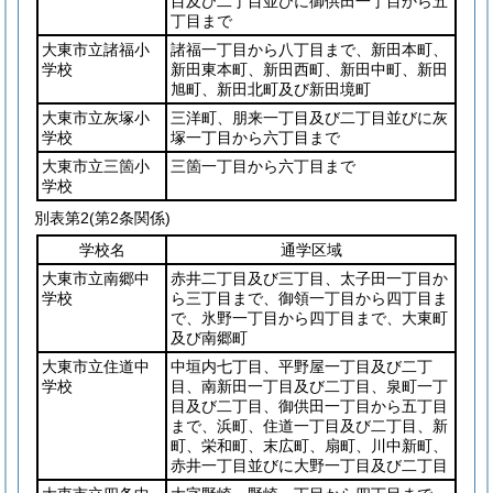
目及び二丁目並びに御供田一丁目から五
丁目まで
大東市立諸福小
諸福一丁目から八丁目まで、新田本町、
学校
新田東本町、新田西町、新田中町、新田
旭町、新田北町及び新田境町
大東市立灰塚小
三洋町、朋来一丁目及び二丁目並びに灰
学校
塚一丁目から六丁目まで
大東市立三箇小
三箇一丁目から六丁目まで
学校
別表第2
(第2条関係)
学校名
通学区域
大東市立南郷中
赤井二丁目及び三丁目、太子田一丁目か
学校
ら三丁目まで、御領一丁目から四丁目ま
で、氷野一丁目から四丁目まで、大東町
及び南郷町
大東市立住道中
中垣内七丁目、平野屋一丁目及び二丁
学校
目、南新田一丁目及び二丁目、泉町一丁
目及び二丁目、御供田一丁目から五丁目
まで、浜町、住道一丁目及び二丁目、新
町、栄和町、末広町、扇町、川中新町、
赤井一丁目並びに大野一丁目及び二丁目