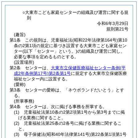
○大東市こども家庭センターの組織及び運営に関する規
則
令和6年3月29日
規則第21号
(趣旨)
第1条
この規則は、児童福祉法
(昭和22年法律第164号)
第10
条の2第1項の規定に基づき設置する大東市こども家庭セン
ター
(以下「センター」という。)
の組織及び運営に関し、
必要な事項を定めるものとする。
(設置場所)
第2条
センターは、
大東市立保健医療福祉センター条例
(平
成2年条例第17号)
第2条第1号
に規定する大東市立保健医療
福祉センター内に設置する。
(愛称)
第3条
センターの愛称は、「ネウボランドだいとう」とす
る。
(所掌事務)
第4条
センターは、次に掲げる事務を所掌する。
(1)
児童福祉法第10条の2第2項第1号から第3号までに掲
げる業務に関すること。
(2)
児童福祉法第25条の2各号に掲げる業務に関するこ
と。
(3)
母子保健法
(昭和40年法律第141号)
第22条第1項第1号