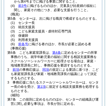
から第4号までに掲げる事業に関すること。
(4)
前3号
に掲げるもののほか、児童及び妊産婦の福祉に
関し、家庭その他につき、必要な支援を行うこと。
(職員)
第5条
センターは、次に掲げる職員で構成するものとする。
(1)
センター長
(2)
統括支援員
(3)
こども家庭支援員・虐待対応専門員
(4)
保健師
(5)
利用者支援員
(6)
前各号
に掲げる者のほか、市長が必要と認める者
(事務応援)
第6条
こども家庭室課長は、
第4条
に定めるセンターの所掌
事務のうち、就学年齢児童の福祉に関する相談支援業務を
スクールソーシャルワーカーに処理させる場合は、家庭・
地域教育課長に対し、事務応援を要請するものとする。
2
前項
の事務応援は、
同項
の規定による要請に基づき、こど
も家庭室課長及び家庭・地域教育課長の協議によって決定
するものとする。
3
事務応援に当たるスクールソーシャルワーカーは、センタ
ー長の命を受け、
第1項
に規定する相談支援業務を処理する
ものとする。
(補則)
第7条
この規則に定めるもののほか、センターの組織及び運
営に関し必要な事項は、市長が別に定める。