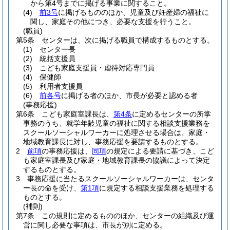
から第4号までに掲げる事業に関すること。
(4)
前3号
に掲げるもののほか、児童及び妊産婦の福祉に
関し、家庭その他につき、必要な支援を行うこと。
(職員)
第5条
センターは、次に掲げる職員で構成するものとする。
(1)
センター長
(2)
統括支援員
(3)
こども家庭支援員・虐待対応専門員
(4)
保健師
(5)
利用者支援員
(6)
前各号
に掲げる者のほか、市長が必要と認める者
(事務応援)
第6条
こども家庭室課長は、
第4条
に定めるセンターの所掌
事務のうち、就学年齢児童の福祉に関する相談支援業務を
スクールソーシャルワーカーに処理させる場合は、家庭・
地域教育課長に対し、事務応援を要請するものとする。
2
前項
の事務応援は、
同項
の規定による要請に基づき、こど
も家庭室課長及び家庭・地域教育課長の協議によって決定
するものとする。
3
事務応援に当たるスクールソーシャルワーカーは、センタ
ー長の命を受け、
第1項
に規定する相談支援業務を処理する
ものとする。
(補則)
第7条
この規則に定めるもののほか、センターの組織及び運
営に関し必要な事項は、市長が別に定める。