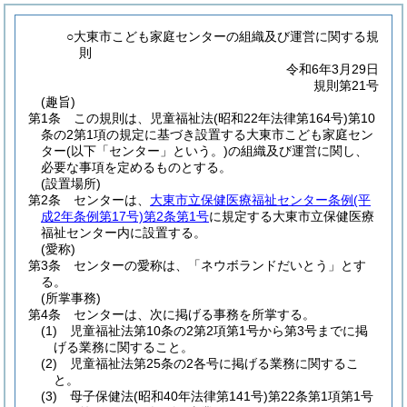
○大東市こども家庭センターの組織及び運営に関する規
則
令和6年3月29日
規則第21号
(趣旨)
第1条
この規則は、児童福祉法
(昭和22年法律第164号)
第10
条の2第1項の規定に基づき設置する大東市こども家庭セン
ター
(以下「センター」という。)
の組織及び運営に関し、
必要な事項を定めるものとする。
(設置場所)
第2条
センターは、
大東市立保健医療福祉センター条例
(平
成2年条例第17号)
第2条第1号
に規定する大東市立保健医療
福祉センター内に設置する。
(愛称)
第3条
センターの愛称は、「ネウボランドだいとう」とす
る。
(所掌事務)
第4条
センターは、次に掲げる事務を所掌する。
(1)
児童福祉法第10条の2第2項第1号から第3号までに掲
げる業務に関すること。
(2)
児童福祉法第25条の2各号に掲げる業務に関するこ
と。
(3)
母子保健法
(昭和40年法律第141号)
第22条第1項第1号