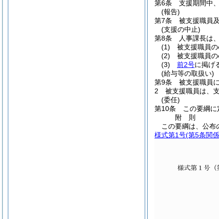
第6条
支援期間中
(報告)
第7条
被支援職員
(支援の中止)
第8条
人事課長は
(1)
被支援職員の
(2)
被支援職員の
(3)
前2号
に掲げ
(給与等の取扱い)
第9条
被支援職員
2
被支援職員は、
(委任)
第10条
この要綱に
附
則
この要綱は、公布
様式第1号
(第5条関係