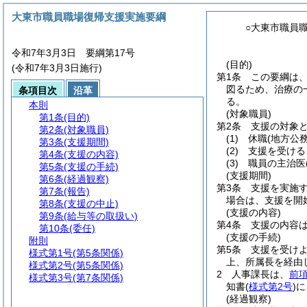
大東市職員職場復帰支援実施要綱
○大東市職員
令和7年3月3日 要綱第17号
(目的)
(令和7年3月3日施行)
第1条
この要綱は
図るため、治療の
条項目次
沿革
る。
本則
(対象職員)
第1条
(目的)
第2条
支援の対象
第2条
(対象職員)
(1)
休職
(地方公
第3条
(支援期間)
(2)
支援を受ける
第4条
(支援の内容)
(3)
職員の主治医
第5条
(支援の手続)
(支援期間)
第6条
(経過観察)
第3条
支援を実施
第7条
(報告)
場合は、支援を開
第8条
(支援の中止)
(支援の内容)
第9条
(給与等の取扱い)
第4条
支援の内容
第10条
(委任)
(支援の手続)
附則
第5条
支援を受け
様式第1号
(第5条関係)
上、所属長を経由
様式第2号
(第5条関係)
2
人事課長は、
前
様式第3号
(第7条関係)
知書
(
様式第2号
)
に
(経過観察)