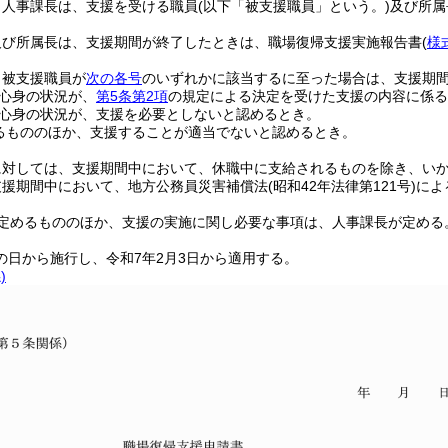
、人事課長は、支援を受ける職員
(以下「被支援職員」という。)
及び所属
及び所属長は、支援期間が終了したときは、職場復帰支援実施報告書
(
様
、被支援職員が
次の各号
のいずれかに該当するに至った場合は、支援期
心身の状況が、
第5条第2項
の規定による決定を受けた支援の内容に係る
心身の状況が、支援を必要としないと認めるとき。
るもののほか、支援することが適当でないと認めるとき。
に対しては、支援期間中において、休職中に支給されるものを除き、い
支援期間中において、地方公務員災害補償法
(昭和42年法律第121号)
によ
定めるもののほか、支援の実施に関し必要な事項は、人事課長が定める
の日から施行し、令和7年2月3日から適用する。
)