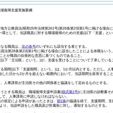
職場復帰支援実施要綱
、地方公務員法
(昭和25年法律第261号)
第28条第2項第1号に掲げる場
一環として、当該職員に対する職場復帰のための支援
(以下「支援」とい
となる職員は、
次の各号
のいずれにも該当する者とする。
務員法第28条第2項第1号に掲げる場合に該当したことによる休職をいう
ことが職員の自発的な意思に基づくものであること。
(以下「主治医」という。)
が、支援を受けることについて了承している
する期間
(以下「支援期間」という。)
は、1か月以内とする。
ただし、人
始した日から2か月を超えない範囲内において、当該期間を延長するこ
は、人事課長が主治医その他の関係者と協議をして定めるものとする。
ようとする職員は、職場復帰支援申請書
(
様式第1号
)
に主治医の診断書そ
して、人事課長に申請しなければならない。
項
の規定による申請があったときは、
前2条
の協議を経て、支援期間、支
より、当該申請をした職員及び所属長に対し、通知するものとする。