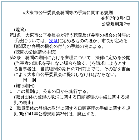
○大東市公平委員会聴聞等の手続に関する規則
令和7年8月4日
公委規則第2号
(趣旨)
第1条
大東市公平委員会が行う聴聞及び弁明の機会の付与の
手続については、
次条
に定めるもののほか、市長が定める
聴聞及び弁明の機会の付与の手続の例による。
(聴聞の公開請求手続)
第2条
聴聞の期日における審理について、法律に定める公開
(当事者の請求を要しない場合を除く。)
を請求しようとす
る当事者は、当該聴聞の期日の7日前までに、その旨を書面
により大東市公平委員会に提出しなければならない。
附
則
(施行期日)
1
この規則は、公布の日から施行する。
(職員団体の登録の取消に関する口頭審理の手続に関する規
則の廃止)
2
職員団体の登録の取消に関する口頭審理の手続に関する規
則
(昭和41年公委規則第3号)
は、廃止する。