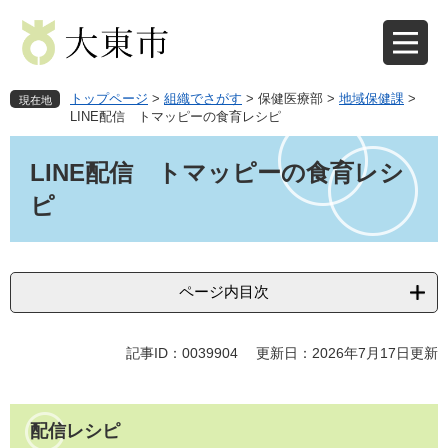
ペ
メ
ー
ニ
ジ
ュ
の
ー
先
を
トップページ
>
組織でさがす
>
保健医療部
>
地域保健課
>
現在地
頭
飛
LINE配信 トマッピーの食育レシピ
で
ば
本
す
し
文
LINE配信 トマッピーの食育レシ
。
て
本
ピ
文
へ
ページ内目次
記事ID：0039904
更新日：2026年7月17日更新
配信レシピ