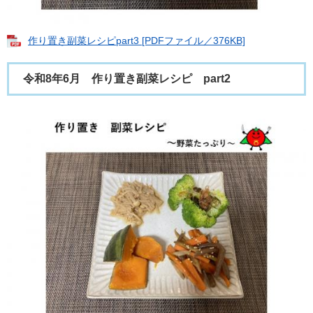
作り置き副菜レシピpart3 [PDFファイル／376KB]
令和8年6月 作り置き副菜レシピ part2