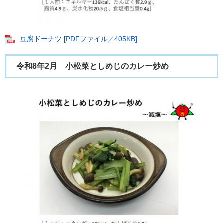
豆腐ドーナツ [PDFファイル／405KB]
令和8年2月 小松菜としめじのカレー炒め