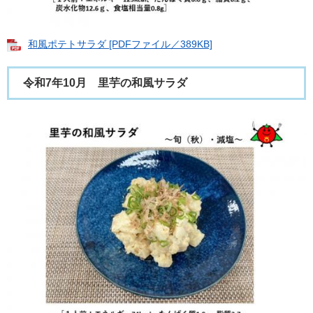
和風ポテトサラダ [PDFファイル／389KB]
令和7年10月 里芋の和風サラダ